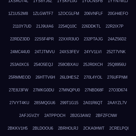
1XSROT4L
1YS8YJ6Z
1YSKFL0G
1YUCNSFB
1YYN7W1J
1Z1US2M8
1ZLGWTF7
1ZOCGLFM
206VNFLF
20GH4EFO
2110Y7UD
21J9UIA6
2254Q10C
226DDKTL
22R2IX7P
22RDZ3DD
22S5F4PR
22XXR3UO
232PTAJG
24AZ56D2
24MC44U0
24TJTMVU
24XS3FEV
24YV1LVI
252T7VNK
253A0XC6
254O5EQJ
258OBXAU
25JR0XCH
25Q8956U
25RMMEOD
26HTTV6H
26L0HESZ
270L4YOL
276UFPNM
27E8J3FW
27MKG0DU
27MNQPU0
27NBD68F
27O3D674
27VYT4KU
28SMQGU6
299T1G15
2A01R6QT
2AAYZL7V
2AFJGVZY
2ATPPOCH
2B2G3AW2
2BFZFCNW
2BKKV1H5
2BLDOOU6
2BRHOLRJ
2CKA0HWT
2CRELPQI