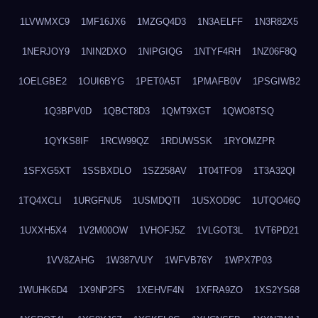
1LVWMXC9
1MF16JX6
1MZGQ4D3
1N3AELFF
1N3R82X5
1NERJOY9
1NIN2DXO
1NIPGIQG
1NTYF4RH
1NZ06F8Q
1OELGBE2
1OUI6BYG
1PET0A5T
1PMAFB0V
1PSGIWB2
1Q3BPV0D
1QBCT8D3
1QMT9XGT
1QWO8TSQ
1QYKS8IF
1RCW99QZ
1RDUWSSK
1RYOMZPR
1SFXG5XT
1SSBXDLO
1SZ258AV
1T04TFO9
1T3A32QI
1TQ4XCLI
1URGFNU5
1USMDQTI
1USXOD9C
1UTQO46Q
1UXXH5X4
1V2M00OW
1VHOFJ5Z
1VLGOT3L
1VT6PD21
1VV8ZAHG
1W387VUY
1WFVB76Y
1WPX7P03
1WUHK6D4
1X9NP2FS
1XEHVF4N
1XFRA9ZO
1XS2YS68