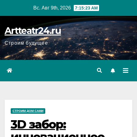
Перейти
Вс. Авг 9th, 2026
7:15:24 AM
к
содержанию
Artteatr24.ru
Строим будущее
СТРОИМ ДОМ САМИ
3D забор:
инновационное