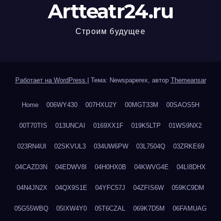
Artteatr24.ru
Строим будущее
Работает на WordPress
|
Тема: Newspaperex, автор
Themeansar
Home
006WY430
007HXU2Y
00MGT33M
00SAOS5H
00T70TIS
013UNCAI
0169XX1F
019K5LTP
01WS9NX2
023RN4UI
02SKVUL3
034UW6PW
03L7504Q
03ZRKE69
04CAZD3N
04EDWV8I
04H0HX0B
04KWVG4E
04LI8DHX
04N4JN2X
04QX9S1E
04YFC57J
04ZFIS6W
059KC9DM
05G55WBQ
05IXW4Y0
05T6CZAL
069K7D5M
06FAMUAG