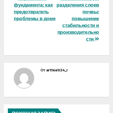
фундамента: как
разделения слоев
по
предотвратить
почвы:
записям
проблемы в доме
повышение
стабильности и
производительно
сти
От
artteatr24_r