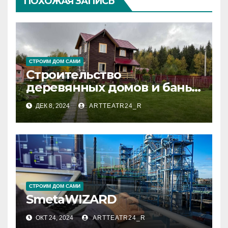
ПОХОЖАЯ ЗАПИСЬ
СТРОИМ ДОМ САМИ
Строительство
деревянных домов и бань
под ключ: преимущества и
ДЕК 8, 2024
ARTTEATR24_R
этапы
СТРОИМ ДОМ САМИ
SmetaWIZARD
ОКТ 24, 2024
ARTTEATR24_R