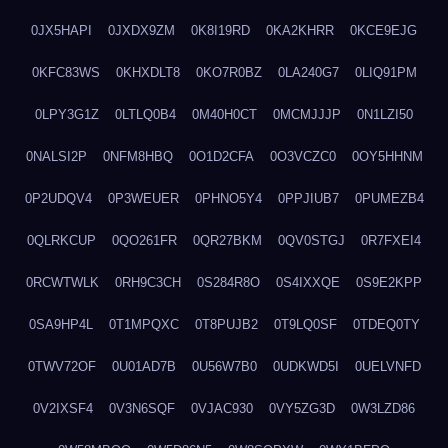
0JX5HAPI
0JXDX9ZM
0K8I19RD
0KA2KHRR
0KCE9EJG
0KFC83WS
0KHXDLT8
0KO7R0BZ
0LA240G7
0LIQ91PM
0LPY3G1Z
0LTLQ0B4
0M40H0CT
0MCMJJJP
0N1LZI50
0NALSI2P
0NFM8HBQ
0O1D2CFA
0O3VCZC0
0OY5HHNM
0P2UDQV4
0P3WEUER
0PHNO5Y4
0PPJIUB7
0PUMEZB4
0QLRKCUP
0QO261FR
0QR27BKM
0QV0STGJ
0R7FXEI4
0RCWTWLK
0RH9C3CH
0S284R8O
0S4IXXQE
0S9E2KPP
0SA9HP4L
0T1MPQXC
0T8PUJB2
0T9LQ0SF
0TDEQ0TY
0TWV72OF
0U01AD7B
0U56W7B0
0UDKWD5I
0UELVNFD
0V2IXSF4
0V3N6SQF
0VJAC930
0VY5ZG3D
0W3LZD86