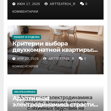
рекомендации
ИЮН 17, 2026
ARTTEATR24_R
0
КОММЕНТАРИИ
РЕМОНТ И ОТДЕЛКА
Критерии выбора
двухкомнатной квартиры:
планировка, площадь,
АПР 23, 2026
ARTTEATR24_R
0
состояние и документация
КОММЕНТАРИИ
UNCATEGORISED
Адаптивная
электродинамика страсти:
влияние анализа