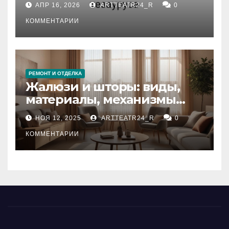
АПР 16, 2026
ARTTEATR24_R
0
стихийных бедствий на
тезауруса
КОММЕНТАРИИ
РЕМОНТ И ОТДЕЛКА
Жалюзи и шторы: виды,
материалы, механизмы
управления и уход
НОЯ 12, 2025
ARTTEATR24_R
0
КОММЕНТАРИИ