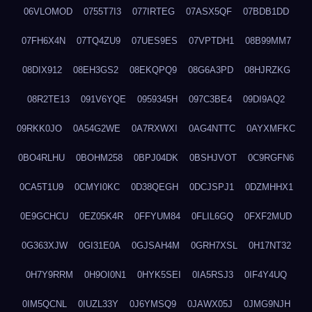
06VLOMOD
0755T7I3
077IRTEG
07ASX5QF
07BDB1DD
07FH6X4N
07TQ4ZU9
07UES9ES
07VPTDH1
08B99MM7
08DIX912
08EH3GS2
08EKQPQ9
08G6A3PD
08HJRZKG
08R2TE13
091V6YQE
0959345H
097C3BE4
09DI9AQ2
09RKK0JO
0A54G2WE
0A7RXWXI
0AG4NTTC
0AYXMFKC
0BO4RLHU
0BOHM258
0BPJ04DK
0BSHJVOT
0C9RGFN6
0CA5T1U9
0CMYI0KC
0D38QEGH
0DCJSPJ1
0DZMHHX1
0E9GCHCU
0EZ05K4R
0FFYUM84
0FLIL6GQ
0FXF2MUD
0G363XJW
0GI31E0A
0GJSAH4M
0GRH7XSL
0H17NT32
0H7Y9RRM
0H9OI0N1
0HYK5SEI
0IA5RSJ3
0IF4Y4UQ
0IM5QCNL
0IUZL33Y
0J6YMSQ9
0JAWX05J
0JMG9NJH