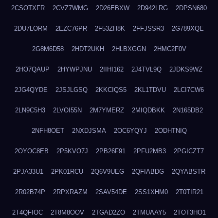
2CSOTXFR
2CVZ7WMG
2D26EBXW
2D942LRG
2DPSN680
2DU7LORM
2EZC76PR
2F53ZH8K
2FFJSSR3
2G789XQE
2G8M6D58
2HDT2UKH
2HLBXGGN
2HMC2F0V
2HO7QAUP
2HYWPJNU
2IIHI162
2J4TVL9Q
2JDKS9WZ
2JG4QYDE
2JSJLGSQ
2KKCIQS5
2KL1TDVU
2LCI7CW6
2LN9C5H3
2LVOI55N
2M7YMERZ
2MIQDBKK
2N165DB2
2NFH8OET
2NXDJSMA
2OC6YQYJ
2ODHTNIQ
2OYOC8EB
2P5KVO7J
2PB26F91
2PFU2MB3
2PGICZT7
2PJA33U1
2PK01RCU
2Q6V9UEG
2QFIABDG
2QYABSTR
2R02B74P
2RPXRAZM
2SAV54DE
2SS1XHM0
2T0TIR21
2T4QFIOC
2T8M8OOV
2TGAD2ZO
2TMUAAY5
2TOT3HO1