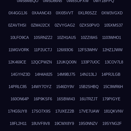
0W58MBQO
0W5D86N5
0W8SOPXW
0WY1BFPQ
0X4GG1J6
0XAANC43
0XI05VVT
0XLR0SZZ
0XW3VGXD
0ZAVTHSI
0ZM4J2CX
0ZVYGAG2
0ZXS0PVO
105XMS37
10LFO9CA
10SRNZZ2
10ZH1AUS
10ZZI8A5
1103WHO1
11MGVORK
11P2UCTJ
126I93O6
12FS3WHV
12HZ1JWW
12K469CE
12QCPWZN
12UKQO0N
133P7UOC
13COV7L8
14GYHZ3D
14H4A825
14M9BJ75
14NJ13LJ
14PRJLGB
14PRLC85
14WY7OYZ
1546DY9V
15B2SHBQ
15C9WR6H
160ON64P
16P9KSF6
16SBWI43
16U7RZJT
179PIGYE
17HG5UY8
17SO7X9S
17UXEZ2B
17VE7UAW
181QKVNV
18FL2H11
18UVF9V8
19CWX8Y9
19S0NNZV
19SYNG2F