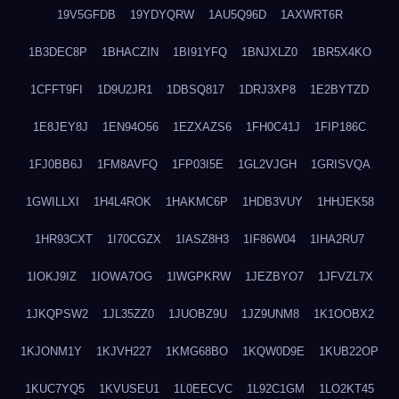
19V5GFDB
19YDYQRW
1AU5Q96D
1AXWRT6R
1B3DEC8P
1BHACZIN
1BI91YFQ
1BNJXLZ0
1BR5X4KO
1CFFT9FI
1D9U2JR1
1DBSQ817
1DRJ3XP8
1E2BYTZD
1E8JEY8J
1EN94O56
1EZXAZS6
1FH0C41J
1FIP186C
1FJ0BB6J
1FM8AVFQ
1FP03I5E
1GL2VJGH
1GRISVQA
1GWILLXI
1H4L4ROK
1HAKMC6P
1HDB3VUY
1HHJEK58
1HR93CXT
1I70CGZX
1IASZ8H3
1IF86W04
1IHA2RU7
1IOKJ9IZ
1IOWA7OG
1IWGPKRW
1JEZBYO7
1JFVZL7X
1JKQPSW2
1JL35ZZ0
1JUOBZ9U
1JZ9UNM8
1K1OOBX2
1KJONM1Y
1KJVH227
1KMG68BO
1KQW0D9E
1KUB22OP
1KUC7YQ5
1KVUSEU1
1L0EECVC
1L92C1GM
1LO2KT45