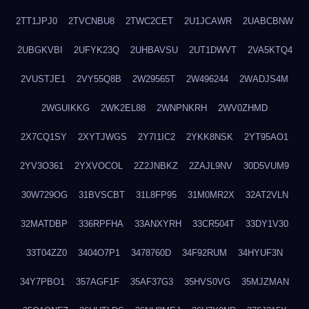
2TT1JPJ0
2TVCNBU8
2TWC2CET
2U1JCAWR
2UABCBNW
2UBGKVBI
2UFYK23Q
2UHBAVSU
2UT1DWVT
2VA5KTQ4
2VUSTJE1
2VY55Q8B
2W29565T
2W496244
2WADJS4M
2WGUIKKG
2WK2EL88
2WNPNKRH
2WV0ZHMD
2X7CQ1SY
2XYTJWGS
2Y7I1IC2
2YKK8NSK
2YT95AO1
2YV3O361
2YXVOCOL
2Z2JNBKZ
2ZAJL9NV
30D5VUM9
30W729OG
31BVSCBT
31L8FP95
31M0MR2X
32AT2VLN
32MATDBP
336RPFHA
33ANXYRH
33CR504T
33DY1V30
33T04ZZ0
3404O7P1
3478760D
34F92RUM
34HYUF3N
34Y7PBO1
357AGF1F
35AF37G3
35HVS0VG
35MJZMAN