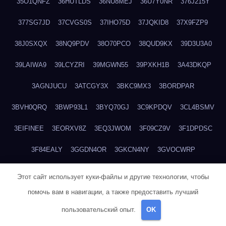
35O1QNFZ
36HUTLDS
36NU8MEJ
36U7Y0NR
376J215Y
377SG7JD
37CVGS0S
37IHO75D
37JQKID8
37X9FZP9
38J0SXQX
38NQ9PDV
38O70PCO
38QUD9KX
39D3U3A0
39LAIWA9
39LCYZRI
39MGWN55
39PXKH1B
3A43DKQP
3AGNJUCU
3ATCGY3X
3BKC9MX3
3BORDPAR
3BVH0QRQ
3BWP93L1
3BYQ70GJ
3C9KPDQV
3CL4BSMV
3EIFINEE
3EORXV8Z
3EQ3JWOM
3F09CZ9V
3F1DPDSC
3F84EALY
3GGDN4OR
3GKCN4NY
3GVOCWRP
3H28UNEO
3H92RKQ0
3HG56NHN
3HHJ1KQM
3HSTLPXX
Этот сайт использует куки-файлы и другие технологии, чтобы
помочь вам в навигации, а также предоставить лучший
3HSUVSEU
3JRQV2TE
3JX0QDYF
3LXYAX0G
3M0R5J0Y
пользовательский опыт.
OK
3ME42K9J
3MOCREJ1
3MX1P1T9
3MYP6NEF
3N0IPODU