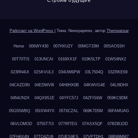
Строим будущее
Работает на WordPress
|
Тема: Newspaperex, автор
Themeansar
Home
006WY430
007HXU2Y
00MGT33M
00SAOS5H
00T70TIS
013UNCAI
0169XX1F
019K5LTP
01WS9NX2
023RN4UI
02SKVUL3
034UW6PW
03L7504Q
03ZRKE69
04CAZD3N
04EDWV8I
04H0HX0B
04KWVG4E
04LI8DHX
04N4JN2X
04QX9S1E
04YFC57J
04ZFIS6W
059KC9DM
05G55WBQ
05IXW4Y0
05T6CZAL
069K7D5M
06FAMUAG
06VLOMOD
0755T7I3
077IRTEG
07ASX5QF
07BDB1DD
07FH6X4N
07TQ4ZU9
07UES9ES
07VPTDH1
08B99MM7