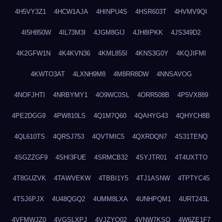
4H5VY3Z1
4HCW1AJA
4HINPU4S
4HSR603T
4HVMV9QI
4I5H850W
4IL73M3I
4JGM8GIJ
4JH8IPKK
4JS349D2
4K2GFW1N
4K4KVN36
4KML855I
4KNS3G0Y
4KQJIFMI
4KWTO3AT
4LXNH9M8
4M8RR8DW
4NNSAVOG
4NOFJHTI
4NRBYMY1
4O9WC0SL
4ORR508B
4P5VX889
4PE2DGG9
4PW810LS
4Q1M7Q60
4QAHYG43
4QHYCH8B
4QL610TS
4QRSJ753
4QVTMIC5
4QXRDQN7
4S31TENQ
4SGZZGF9
4SHI3FUE
4SRMCB32
4SYJTR01
4T4UXTTO
4T8GUZVK
4TAWVEKW
4TBBI1Y5
4TJ1ASNW
4TPTYC45
4TSJ6PJX
4U48QGQ2
4UMM8LXA
4UNHPQM1
4URT243L
4VFMWJZ0
4VGSLXPJ
4VJZYO02
4VNW7KSQ
4W6ZE1F7