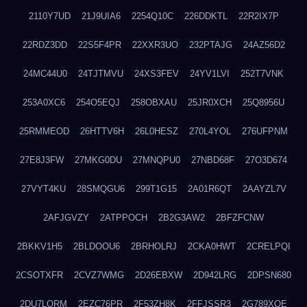
2110Y7UD
21J9UIA6
2254Q10C
226DDKTL
22R2IX7P
22RDZ3DD
22S5F4PR
22XXR3UO
232PTAJG
24AZ56D2
24MC44U0
24TJTMVU
24XS3FEV
24YV1LVI
252T7VNK
253A0XC6
254O5EQJ
258OBXAU
25JR0XCH
25Q8956U
25RMMEOD
26HTTV6H
26L0HESZ
270L4YOL
276UFPNM
27E8J3FW
27MKG0DU
27MNQPU0
27NBD68F
27O3D674
27VYT4KU
28SMQGU6
299T1G15
2A01R6QT
2AAYZL7V
2AFJGVZY
2ATPPOCH
2B2G3AW2
2BFZFCNW
2BKKV1H5
2BLDOOU6
2BRHOLRJ
2CKA0HWT
2CRELPQI
2CSOTXFR
2CVZ7WMG
2D26EBXW
2D942LRG
2DPSN680
2DU7LORM
2EZC76PR
2F53ZH8K
2FFJSSR3
2G789XQE