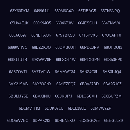
63X60DYM
64996J11
659M6G4O
65TIBAG5
65TN6NPQ
65UV4E1K
660K94O5
663467JW
664ESOLH
664FNVV4
66C6U597
66NBHAON
675YBKS0
67T6PVX5
67UCAPT0
6899WHVC
68EZZKJQ
68OMB6UH
68PDCJPV
68QHDOI3
699GTUTR
69KWPV8F
69LSOT1W
69PLXGPN
69S53RP0
6A5ZOVTI
6A7TVFIW
6AMAWT34
6ANZ4C8L
6AS3LJQ4
6AX21SAB
6AX80CNX
6AYEZFQ7
6B0V87BD
6BA9R10Z
6BUMJY5E
6BVXINIU
6CJKUI7J
6D1OSCXH
6D8BUPZM
6DCMVTHM
6DDK07UL
6DEL198E
6DMVW7ZP
6DO5WVEC
6DPAK2I3
6DREN8XO
6DSSGCV5
6EEGL9Z9