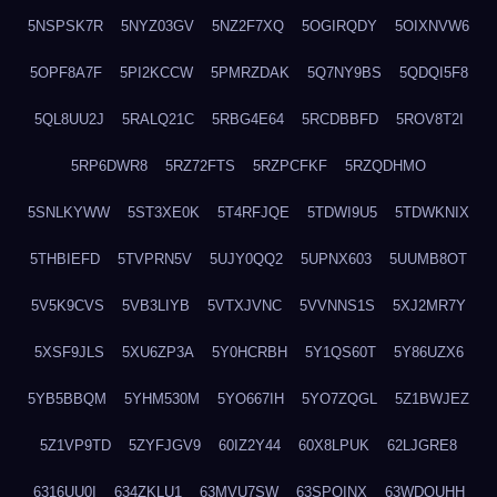
5NSPSK7R
5NYZ03GV
5NZ2F7XQ
5OGIRQDY
5OIXNVW6
5OPF8A7F
5PI2KCCW
5PMRZDAK
5Q7NY9BS
5QDQI5F8
5QL8UU2J
5RALQ21C
5RBG4E64
5RCDBBFD
5ROV8T2I
5RP6DWR8
5RZ72FTS
5RZPCFKF
5RZQDHMO
5SNLKYWW
5ST3XE0K
5T4RFJQE
5TDWI9U5
5TDWKNIX
5THBIEFD
5TVPRN5V
5UJY0QQ2
5UPNX603
5UUMB8OT
5V5K9CVS
5VB3LIYB
5VTXJVNC
5VVNNS1S
5XJ2MR7Y
5XSF9JLS
5XU6ZP3A
5Y0HCRBH
5Y1QS60T
5Y86UZX6
5YB5BBQM
5YHM530M
5YO667IH
5YO7ZQGL
5Z1BWJEZ
5Z1VP9TD
5ZYFJGV9
60IZ2Y44
60X8LPUK
62LJGRE8
6316UU0I
634ZKLU1
63MVU7SW
63SPQINX
63WDQUHH