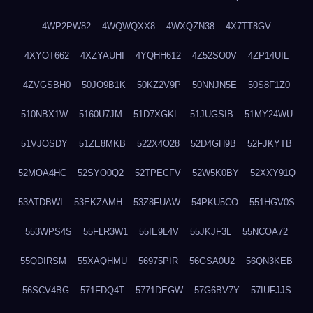
4WP2PW82
4WQWQXX8
4WXQZN38
4X7TT8GV
4XYOT662
4XZYAUHI
4YQHH612
4Z52SO0V
4ZP14UIL
4ZVGSBH0
50JO9B1K
50KZ2V9P
50NNJN5E
50S8F1Z0
510NBX1W
5160U7JM
51D7XGKL
51JUGSIB
51MY24WU
51VJOSDY
51ZE8MKB
522X4O28
52D4GH9B
52FJKYTB
52MOA4HC
52SYO0Q2
52TPECFV
52W5K0BY
52XXY91Q
53ATDBWI
53EKZAMH
53Z8FUAW
54PKU5CO
551HGV0S
553WPS4S
55FLR3W1
55IE9L4V
55JKJF3L
55NCOA72
55QDIRSM
55XAQHMU
56975PIR
56GSA0U2
56QN3KEB
56SCV4BG
571FDQ4T
5771DEGW
57G6BV7Y
57IUFJJS