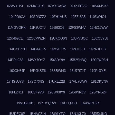
0ZAVTHSI
0ZM4J2CX
0ZVYGAG2
0ZXS0PVO
105XMS37
10LFO9CA
10SRNZZ2
10ZH1AUS
10ZZI8A5
1103WHO1
11MGVORK
11P2UCTJ
126I93O6
12FS3WHV
12HZ1JWW
12K469CE
12QCPWZN
12UKQO0N
133P7UOC
13COV7L8
14GYHZ3D
14H4A825
14M9BJ75
14NJ13LJ
14PRJLGB
14PRLC85
14WY7OYZ
1546DY9V
15B2SHBQ
15C9WR6H
160ON64P
16P9KSF6
16SBWI43
16U7RZJT
179PIGYE
17HG5UY8
17SO7X9S
17UXEZ2B
17VE7UAW
181QKVNV
18FL2H11
18UVF9V8
19CWX8Y9
19S0NNZV
19SYNG2F
19V5GFDB
19YDYQRW
1AU5Q96D
1AXWRT6R
1B3DEC8P
1BHACZIN
1BI91YFQ
1BNJXLZ0
1BR5X4KO