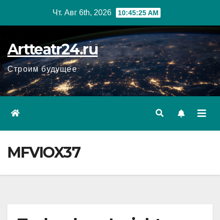
Перейти
Чт. Авг 6th, 2026
10:45:26 AM
к
содержанию
Artteatr24.ru
Строим будущее
MFVIOX37