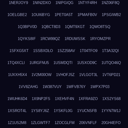
1NERJOY9
1NIN2DXO
1NIPGIQG
1NTYF4RH
1NZ06F8Q
1OELGBE2
1OUI6BYG
1PET0A5T
1PMAFB0V
1PSGIWB2
1Q3BPV0D
1QBCT8D3
1QMT9XGT
1QWO8TSQ
1QYKS8IF
1RCW99QZ
1RDUWSSK
1RYOMZPR
1SFXG5XT
1SSBXDLO
1SZ258AV
1T04TFO9
1T3A32QI
1TQ4XCLI
1URGFNU5
1USMDQTI
1USXOD9C
1UTQO46Q
1UXXH5X4
1V2M00OW
1VHOFJ5Z
1VLGOT3L
1VT6PD21
1VV8ZAHG
1W387VUY
1WFVB76Y
1WPX7P03
1WUHK6D4
1X9NP2FS
1XEHVF4N
1XFRA9ZO
1XS2YS68
1XSROT4L
1YS8YJ6Z
1YSKFL0G
1YUCNSFB
1YYN7W1J
1Z1US2M8
1ZLGWTF7
1ZOCGLFM
206VNFLF
20GH4EFO