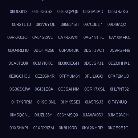
08DIX912
08EH3GS2
08EKQPQ9
08G6A3PD
08HJRZKG
08R2TE13
091V6YQE
0959345H
097C3BE4
09DI9AQ2
09RKK0JO
0A54G2WE
0A7RXWXI
0AG4NTTC
0AYXMFKC
0BO4RLHU
0BOHM258
0BPJ04DK
0BSHJVOT
0C9RGFN6
0CA5T1U9
0CMYI0KC
0D38QEGH
0DCJSPJ1
0DZMHHX1
0E9GCHCU
0EZ05K4R
0FFYUM84
0FLIL6GQ
0FXF2MUD
0G363XJW
0GI31E0A
0GJSAH4M
0GRH7XSL
0H17NT32
0H7Y9RRM
0H9OI0N1
0HYK5SEI
0IA5RSJ3
0IF4Y4UQ
0IM5QCNL
0IUZL33Y
0J6YMSQ9
0JAWX05J
0JMG9NJH
0JX5HAPI
0JXDX9ZM
0K8I19RD
0KA2KHRR
0KCE9EJG