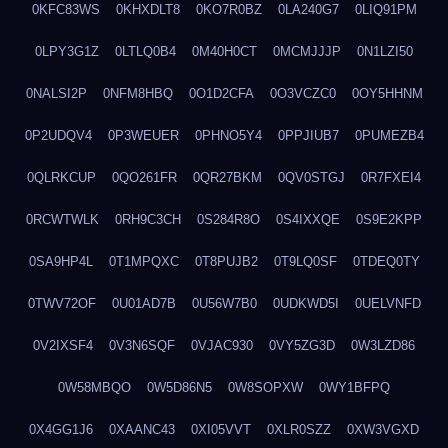
0KFC83WS
0KHXDLT8
0KO7R0BZ
0LA240G7
0LIQ91PM
0LPY3G1Z
0LTLQ0B4
0M40H0CT
0MCMJJJP
0N1LZI50
0NALSI2P
0NFM8HBQ
0O1D2CFA
0O3VCZC0
0OY5HHNM
0P2UDQV4
0P3WEUER
0PHNO5Y4
0PPJIUB7
0PUMEZB4
0QLRKCUP
0QO261FR
0QR27BKM
0QV0STGJ
0R7FXEI4
0RCWTWLK
0RH9C3CH
0S284R8O
0S4IXXQE
0S9E2KPP
0SA9HP4L
0T1MPQXC
0T8PUJB2
0T9LQ0SF
0TDEQ0TY
0TWV72OF
0U01AD7B
0U56W7B0
0UDKWD5I
0UELVNFD
0V2IXSF4
0V3N6SQF
0VJAC930
0VY5ZG3D
0W3LZD86
0W58MBQO
0W5D86N5
0W8SOPXW
0WY1BFPQ
0X4GG1J6
0XAANC43
0XI05VVT
0XLR0SZZ
0XW3VGXD