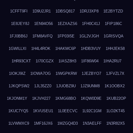
1CFFT9FI
1D9U2JR1
1DBSQ817
1DRJ3XP8
1E2BYTZD
1E8JEY8J
1EN94O56
1EZXAZS6
1FH0C41J
1FIP186C
1FJ0BB6J
1FM8AVFQ
1FP03I5E
1GL2VJGH
1GRISVQA
1GWILLXI
1H4L4ROK
1HAKMC6P
1HDB3VUY
1HHJEK58
1HR93CXT
1I70CGZX
1IASZ8H3
1IF86W04
1IHA2RU7
1IOKJ9IZ
1IOWA7OG
1IWGPKRW
1JEZBYO7
1JFVZL7X
1JKQPSW2
1JL35ZZ0
1JUOBZ9U
1JZ9UNM8
1K1OOBX2
1KJONM1Y
1KJVH227
1KMG68BO
1KQW0D9E
1KUB22OP
1KUC7YQ5
1KVUSEU1
1L0EECVC
1L92C1GM
1LO2KT45
1LVWMXC9
1MF16JX6
1MZGQ4D3
1N3AELFF
1N3R82X5