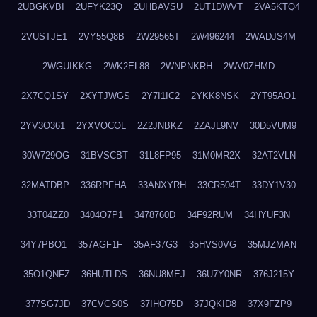
2UBGKVBI
2UFYK23Q
2UHBAVSU
2UT1DWVT
2VA5KTQ4
2VUSTJE1
2VY55Q8B
2W29565T
2W496244
2WADJS4M
2WGUIKKG
2WK2EL88
2WNPNKRH
2WV0ZHMD
2X7CQ1SY
2XYTJWGS
2Y7I1IC2
2YKK8NSK
2YT95AO1
2YV3O361
2YXVOCOL
2Z2JNBKZ
2ZAJL9NV
30D5VUM9
30W729OG
31BVSCBT
31L8FP95
31M0MR2X
32AT2VLN
32MATDBP
336RPFHA
33ANXYRH
33CR504T
33DY1V30
33T04ZZ0
3404O7P1
3478760D
34F92RUM
34HYUF3N
34Y7PBO1
357AGF1F
35AF37G3
35HVS0VG
35MJZMAN
35O1QNFZ
36HUTLDS
36NU8MEJ
36U7Y0NR
376J215Y
377SG7JD
37CVGS0S
37IHO75D
37JQKID8
37X9FZP9