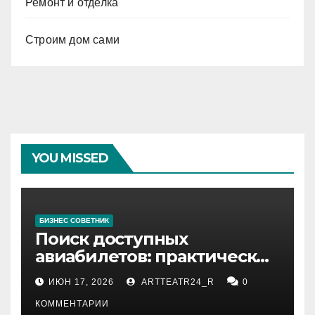
Ремонт и отделка
Строим дом сами
YOU MISSED
БИЗНЕС СОВЕТНИК
Поиск доступных
авиабилетов: практические
рекомендации
ИЮН 17, 2026
ARTTEATR24_R
0
КОММЕНТАРИИ