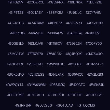
42HIOZNV
42QOZROE
437L5RRA
43BE766X
43EEF23E
43IP3TZ3
43OJ1AEY
43SSFXBJ
43U16JLC
43XY7A9N
441OKOJO
4474ZR0W
4489NF37
44AFGVXY
44CGH1H9
44E14L85
44VA5KJF
44XI8AFW
45A3IPS9
4601IURZ
46DGB3L9
46DLKJV6
46KT56QV
4728GJZN
47CQFY0O
47JMVITW
47TRZS70
47W8J2J2
48QJBQ0X
49MZ8W4O
49R1GYE9
49SPF3MJ
49WWVPJU
4B13IA3F
4B1N5SGO
4BOKJ6KQ
4C9HCESS
4D64LFAR
4D90P4CC
4DV2LKB3
4DWPQY14
4DYW6NWM
4DZ5J3RQ
4E402GTO
4E4R43JK
4EE6J1ME
4ENC34CO
4F88GRG8
4FDT5ITF
4GHTKFV1
4GJRPJFP
4GLC8SBG
4GOTUJAD
4GTUQOMS