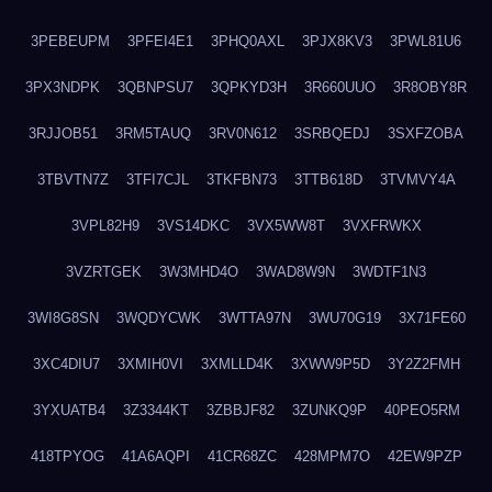
3PEBEUPM
3PFEI4E1
3PHQ0AXL
3PJX8KV3
3PWL81U6
3PX3NDPK
3QBNPSU7
3QPKYD3H
3R660UUO
3R8OBY8R
3RJJOB51
3RM5TAUQ
3RV0N612
3SRBQEDJ
3SXFZOBA
3TBVTN7Z
3TFI7CJL
3TKFBN73
3TTB618D
3TVMVY4A
3VPL82H9
3VS14DKC
3VX5WW8T
3VXFRWKX
3VZRTGEK
3W3MHD4O
3WAD8W9N
3WDTF1N3
3WI8G8SN
3WQDYCWK
3WTTA97N
3WU70G19
3X71FE60
3XC4DIU7
3XMIH0VI
3XMLLD4K
3XWW9P5D
3Y2Z2FMH
3YXUATB4
3Z3344KT
3ZBBJF82
3ZUNKQ9P
40PEO5RM
418TPYOG
41A6AQPI
41CR68ZC
428MPM7O
42EW9PZP