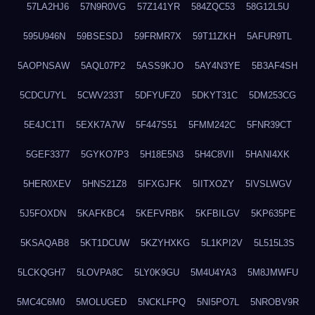
57LA2HJ6
57N9R0VG
57Z141YR
584ZQC53
58G12L5U
595U946N
59BSESDJ
59FRMR7X
59T11ZKH
5AFUR9TL
5AOPNSAW
5AQL07P2
5ASS9KJO
5AY4N3YE
5B3AF4SH
5CDCU7YL
5CWV233T
5DFYUFZ0
5DKYT31C
5DM253CG
5E4JC1TI
5EXK7A7W
5F447S51
5FMM242C
5FNR39CT
5GEF3377
5GYKO7P3
5H18E5N3
5H4C8VII
5HANI4XK
5HER0XEV
5HNS21Z8
5IFXGJFK
5IITXOZY
5IVSLWGV
5J5FOXDN
5KAFKBC4
5KEFVRBK
5KFBILGV
5KP635PE
5KSAQAB8
5KT1DCUW
5KZYHXKG
5L1KPI2V
5L515L3S
5LCKQGH7
5LOVPA8C
5LY0K9GU
5M4U4YA3
5M8JMWFU
5MC4C6M0
5MOLUGED
5NCKLFPQ
5NI5PO7L
5NROBV9R