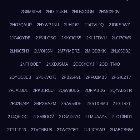
2G8M6D58
2HDT2UKH
2HLBXGGN
2HMC2F0V
2HO7QAUP
2HYWPJNU
2IIHI162
2J4TVL9Q
2JDKS9WZ
2JG4QYDE
2JSJLGSQ
2KKCIQS5
2KL1TDVU
2LCI7CW6
2LN9C5H3
2LVOI55N
2M7YMERZ
2MIQDBKK
2N165DB2
2NFH8OET
2NXDJSMA
2OC6YQYJ
2ODHTNIQ
2OYOC8EB
2P5KVO7J
2PB26F91
2PFU2MB3
2PGICZT7
2PJA33U1
2PK01RCU
2Q6V9UEG
2QFIABDG
2QYABSTR
2R02B74P
2RPXRAZM
2SAV54DE
2SS1XHM0
2T0TIR21
2T4QFIOC
2T8M8OOV
2TGAD2ZO
2TMUAAY5
2TOT3HO1
2TT1JPJ0
2TVCNBU8
2TWC2CET
2U1JCAWR
2UABCBNW