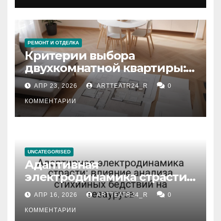
РЕМОНТ И ОТДЕЛКА
Критерии выбора
двухкомнатной квартиры:
планировка, площадь,
АПР 23, 2026
ARTTEATR24_R
0
состояние и документация
КОММЕНТАРИИ
UNCATEGORISED
Адаптивная
электродинамика страсти:
влияние анализа
АПР 16, 2026
ARTTEATR24_R
0
стихийных бедствий на
тезауруса
КОММЕНТАРИИ