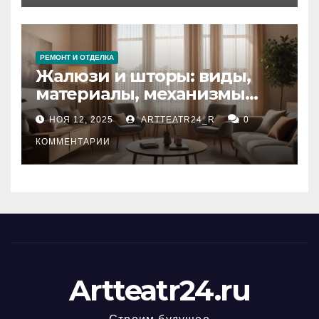
РЕМОНТ И ОТДЕЛКА
Жалюзи и шторы: виды,
материалы, механизмы
управления и уход
НОЯ 12, 2025
ARTTEATR24_R
0
КОММЕНТАРИИ
Artteatr24.ru