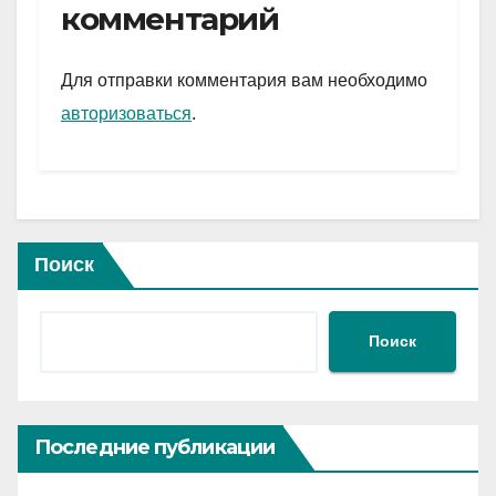
gr
s
а
комментарий
a
A
в
m
p
и
Для отправки комментария вам необходимо
p
ть
авторизоваться
.
Поиск
Поиск
Последние публикации