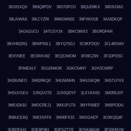
38J0SXQX
38NQ9PDV
38O70PCO
38QUD9KX
39D3U3A0
39LAIWA9
39LCYZRI
39MGWN55
39PXKH1B
3A43DKQP
3AGNJUCU
3ATCGY3X
3BKC9MX3
3BORDPAR
3BVH0QRQ
3BWP93L1
3BYQ70GJ
3C9KPDQV
3CL4BSMV
3EIFINEE
3EORXV8Z
3EQ3JWOM
3F09CZ9V
3F1DPDSC
3F84EALY
3GGDN4OR
3GKCN4NY
3GVOCWRP
3H28UNEO
3H92RKQ0
3HG56NHN
3HHJ1KQM
3HSTLPXX
3HSUVSEU
3JRQV2TE
3JX0QDYF
3LXYAX0G
3M0R5J0Y
3ME42K9J
3MOCREJ1
3MX1P1T9
3MYP6NEF
3N0IPODU
3N8UCE6Q
3NE5SFF6
3NH0FX33
3NISGAEP
3O3KQQ4F
3OBDFAXI
3OE9P0KI
3OPSZTYE
3OSK46GW
3P20H0VW