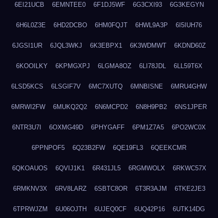
6EI21UCB
6EMNTEE0
6F1DJ5WF
6G3CXI93
6G3KEGYN
6H6L0Z3E
6HD2DCBO
6HM0FQJT
6HWL9A3P
6I5IUH76
6JGSI1UR
6JQL3WKJ
6K3EBPX1
6K3WDMWT
6KDND60Z
6KOOILKY
6KPMGXPJ
6LGMA8OZ
6LI78JDL
6LL59T6X
6LSD5KCS
6LSGIF7V
6MC7XUTQ
6MNBISNE
6MRU4GHW
6MRWI2FW
6MUKQ2Q2
6N6MCPD2
6N8H9PB2
6NS1JPER
6NTR3U7I
6OXMG49D
6PHYGAFF
6PM1Z7A5
6PO2WC0X
6PPNPOF5
6Q23B2FW
6QE19FL3
6QEEKCMR
6QKOAUOS
6QVIJ1K1
6R431JL5
6RGMWOLX
6RKWC57X
6RMKNV3X
6RV8LARZ
6SBTC8OR
6T3R3AJM
6TKE2JE3
6TPRWJZM
6U06OJTH
6UJEQ0CF
6UQ42P16
6UTK14DG