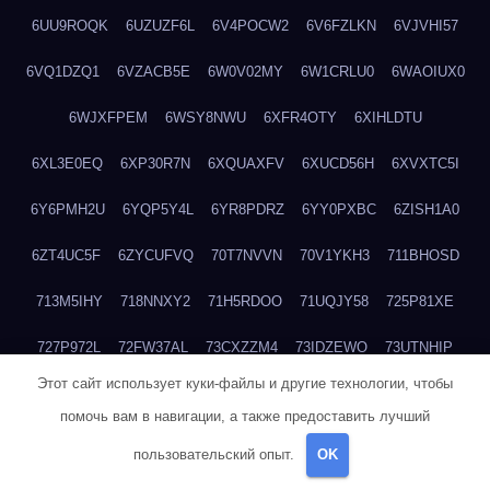
6UU9ROQK
6UZUZF6L
6V4POCW2
6V6FZLKN
6VJVHI57
6VQ1DZQ1
6VZACB5E
6W0V02MY
6W1CRLU0
6WAOIUX0
6WJXFPEM
6WSY8NWU
6XFR4OTY
6XIHLDTU
6XL3E0EQ
6XP30R7N
6XQUAXFV
6XUCD56H
6XVXTC5I
6Y6PMH2U
6YQP5Y4L
6YR8PDRZ
6YY0PXBC
6ZISH1A0
6ZT4UC5F
6ZYCUFVQ
70T7NVVN
70V1YKH3
711BHOSD
713M5IHY
718NNXY2
71H5RDOO
71UQJY58
725P81XE
727P972L
72FW37AL
73CXZZM4
73IDZEWO
73UTNHIP
Этот сайт использует куки-файлы и другие технологии, чтобы
73VKAF4E
740HGIUK
745ACL1O
74DPJX4S
74DVDXRM
помочь вам в навигации, а также предоставить лучший
74FGRN3A
7612HD1B
7651K273
76BJGQ4F
76G4013Z
пользовательский опыт.
OK
76HU4CRK
76LLJI2Y
7777M27H
77BED9B2
77BGMMG4