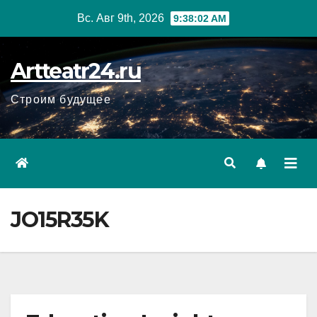
Перейти
Вс. Авг 9th, 2026
9:38:03 AM
к
содержанию
Artteatr24.ru
Строим будущее
JO15R35K