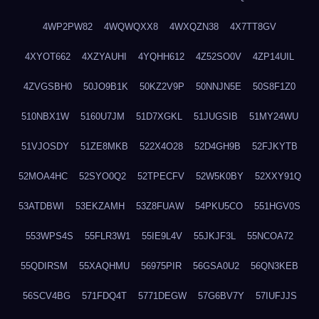
4WP2PW82
4WQWQXX8
4WXQZN38
4X7TT8GV
4XYOT662
4XZYAUHI
4YQHH612
4Z52SO0V
4ZP14UIL
4ZVGSBH0
50JO9B1K
50KZ2V9P
50NNJN5E
50S8F1Z0
510NBX1W
5160U7JM
51D7XGKL
51JUGSIB
51MY24WU
51VJOSDY
51ZE8MKB
522X4O28
52D4GH9B
52FJKYTB
52MOA4HC
52SYO0Q2
52TPECFV
52W5K0BY
52XXY91Q
53ATDBWI
53EKZAMH
53Z8FUAW
54PKU5CO
551HGV0S
553WPS4S
55FLR3W1
55IE9L4V
55JKJF3L
55NCOA72
55QDIRSM
55XAQHMU
56975PIR
56GSA0U2
56QN3KEB
56SCV4BG
571FDQ4T
5771DEGW
57G6BV7Y
57IUFJJS