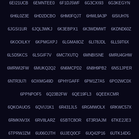
6EI21UCB
6EMNTEE0
6F1DJ5WF
6G3CXI93
6G3KEGYN
6H6L0Z3E
6HD2DCBO
6HM0FQJT
6HWL9A3P
6I5IUH76
6JGSI1UR
6JQL3WKJ
6K3EBPX1
6K3WDMWT
6KDND60Z
6KOOILKY
6KPMGXPJ
6LGMA8OZ
6LI78JDL
6LL59T6X
6LSD5KCS
6LSGIF7V
6MC7XUTQ
6MNBISNE
6MRU4GHW
6MRWI2FW
6MUKQ2Q2
6N6MCPD2
6N8H9PB2
6NS1JPER
6NTR3U7I
6OXMG49D
6PHYGAFF
6PM1Z7A5
6PO2WC0X
6PPNPOF5
6Q23B2FW
6QE19FL3
6QEEKCMR
6QKOAUOS
6QVIJ1K1
6R431JL5
6RGMWOLX
6RKWC57X
6RMKNV3X
6RV8LARZ
6SBTC8OR
6T3R3AJM
6TKE2JE3
6TPRWJZM
6U06OJTH
6UJEQ0CF
6UQ42P16
6UTK14DG