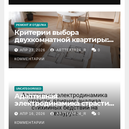
РЕМОНТ И ОТДЕЛКА
Критерии выбора
двухкомнатной квартиры:
планировка, площадь,
АПР 23, 2026
ARTTEATR24_R
0
состояние и документация
КОММЕНТАРИИ
UNCATEGORISED
Адаптивная
электродинамика страсти:
влияние анализа
АПР 16, 2026
ARTTEATR24_R
0
стихийных бедствий на
тезауруса
КОММЕНТАРИИ