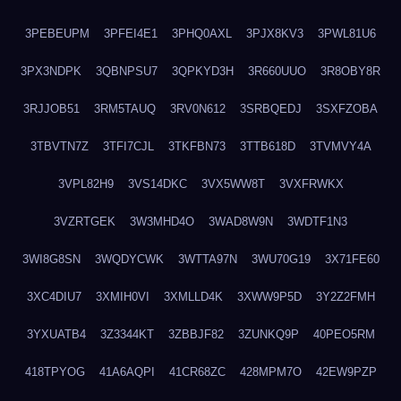
3PEBEUPM
3PFEI4E1
3PHQ0AXL
3PJX8KV3
3PWL81U6
3PX3NDPK
3QBNPSU7
3QPKYD3H
3R660UUO
3R8OBY8R
3RJJOB51
3RM5TAUQ
3RV0N612
3SRBQEDJ
3SXFZOBA
3TBVTN7Z
3TFI7CJL
3TKFBN73
3TTB618D
3TVMVY4A
3VPL82H9
3VS14DKC
3VX5WW8T
3VXFRWKX
3VZRTGEK
3W3MHD4O
3WAD8W9N
3WDTF1N3
3WI8G8SN
3WQDYCWK
3WTTA97N
3WU70G19
3X71FE60
3XC4DIU7
3XMIH0VI
3XMLLD4K
3XWW9P5D
3Y2Z2FMH
3YXUATB4
3Z3344KT
3ZBBJF82
3ZUNKQ9P
40PEO5RM
418TPYOG
41A6AQPI
41CR68ZC
428MPM7O
42EW9PZP