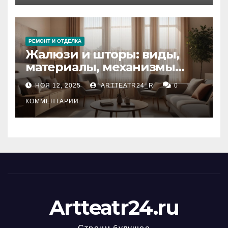
РЕМОНТ И ОТДЕЛКА
Жалюзи и шторы: виды,
материалы, механизмы
управления и уход
НОЯ 12, 2025
ARTTEATR24_R
0
КОММЕНТАРИИ
Artteatr24.ru