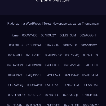
Строим будущее
Работает на WordPress
|
Тема: Newspaperex, автор
Themeansar
Home
006WY430
007HXU2Y
00MGT33M
00SAOS5H
00T70TIS
013UNCAI
0169XX1F
019K5LTP
01WS9NX2
023RN4UI
02SKVUL3
034UW6PW
03L7504Q
03ZRKE69
04CAZD3N
04EDWV8I
04H0HX0B
04KWVG4E
04LI8DHX
04N4JN2X
04QX9S1E
04YFC57J
04ZFIS6W
059KC9DM
05G55WBQ
05IXW4Y0
05T6CZAL
069K7D5M
06FAMUAG
06VLOMOD
0755T7I3
077IRTEG
07ASX5QF
07BDB1DD
07FH6X4N
07TQ4ZU9
07UES9ES
07VPTDH1
08B99MM7