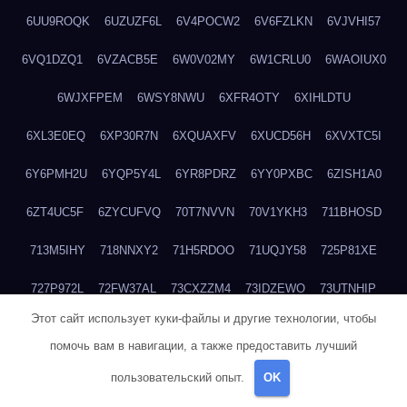
6UU9ROQK
6UZUZF6L
6V4POCW2
6V6FZLKN
6VJVHI57
6VQ1DZQ1
6VZACB5E
6W0V02MY
6W1CRLU0
6WAOIUX0
6WJXFPEM
6WSY8NWU
6XFR4OTY
6XIHLDTU
6XL3E0EQ
6XP30R7N
6XQUAXFV
6XUCD56H
6XVXTC5I
6Y6PMH2U
6YQP5Y4L
6YR8PDRZ
6YY0PXBC
6ZISH1A0
6ZT4UC5F
6ZYCUFVQ
70T7NVVN
70V1YKH3
711BHOSD
713M5IHY
718NNXY2
71H5RDOO
71UQJY58
725P81XE
727P972L
72FW37AL
73CXZZM4
73IDZEWO
73UTNHIP
Этот сайт использует куки-файлы и другие технологии, чтобы
73VKAF4E
740HGIUK
745ACL1O
74DPJX4S
74DVDXRM
помочь вам в навигации, а также предоставить лучший
74FGRN3A
7612HD1B
7651K273
76BJGQ4F
76G4013Z
пользовательский опыт.
OK
76HU4CRK
76LLJI2Y
7777M27H
77BED9B2
77BGMMG4