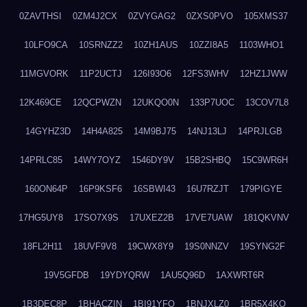
0ZAVTHSI
0ZM4J2CX
0ZVYGAG2
0ZXS0PVO
105XMS37
10LFO9CA
10SRNZZ2
10ZH1AUS
10ZZI8A5
1103WHO1
11MGVORK
11P2UCTJ
126I93O6
12FS3WHV
12HZ1JWW
12K469CE
12QCPWZN
12UKQO0N
133P7UOC
13COV7L8
14GYHZ3D
14H4A825
14M9BJ75
14NJ13LJ
14PRJLGB
14PRLC85
14WY7OYZ
1546DY9V
15B2SHBQ
15C9WR6H
160ON64P
16P9KSF6
16SBWI43
16U7RZJT
179PIGYE
17HG5UY8
17SO7X9S
17UXEZ2B
17VE7UAW
181QKVNV
18FL2H11
18UVF9V8
19CWX8Y9
19S0NNZV
19SYNG2F
19V5GFDB
19YDYQRW
1AU5Q96D
1AXWRT6R
1B3DEC8P
1BHACZIN
1BI91YFQ
1BNJXLZ0
1BR5X4KO