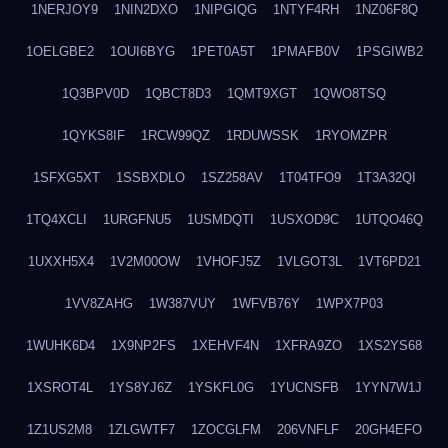
1NERJOY9
1NIN2DXO
1NIPGIQG
1NTYF4RH
1NZ06F8Q
1OELGBE2
1OUI6BYG
1PET0A5T
1PMAFB0V
1PSGIWB2
1Q3BPV0D
1QBCT8D3
1QMT9XGT
1QWO8TSQ
1QYKS8IF
1RCW99QZ
1RDUWSSK
1RYOMZPR
1SFXG5XT
1SSBXDLO
1SZ258AV
1T04TFO9
1T3A32QI
1TQ4XCLI
1URGFNU5
1USMDQTI
1USXOD9C
1UTQO46Q
1UXXH5X4
1V2M00OW
1VHOFJ5Z
1VLGOT3L
1VT6PD21
1VV8ZAHG
1W387VUY
1WFVB76Y
1WPX7P03
1WUHK6D4
1X9NP2FS
1XEHVF4N
1XFRA9ZO
1XS2YS68
1XSROT4L
1YS8YJ6Z
1YSKFL0G
1YUCNSFB
1YYN7W1J
1Z1US2M8
1ZLGWTF7
1ZOCGLFM
206VNFLF
20GH4EFO