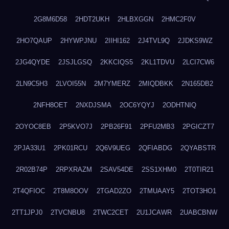
2G8M6D58
2HDT2UKH
2HLBXGGN
2HMC2F0V
2HO7QAUP
2HYWPJNU
2IIHI162
2J4TVL9Q
2JDKS9WZ
2JG4QYDE
2JSJLGSQ
2KKCIQS5
2KL1TDVU
2LCI7CW6
2LN9C5H3
2LVOI55N
2M7YMERZ
2MIQDBKK
2N165DB2
2NFH8OET
2NXDJSMA
2OC6YQYJ
2ODHTNIQ
2OYOC8EB
2P5KVO7J
2PB26F91
2PFU2MB3
2PGICZT7
2PJA33U1
2PK01RCU
2Q6V9UEG
2QFIABDG
2QYABSTR
2R02B74P
2RPXRAZM
2SAV54DE
2SS1XHM0
2T0TIR21
2T4QFIOC
2T8M8OOV
2TGAD2ZO
2TMUAAY5
2TOT3HO1
2TT1JPJ0
2TVCNBU8
2TWC2CET
2U1JCAWR
2UABCBNW