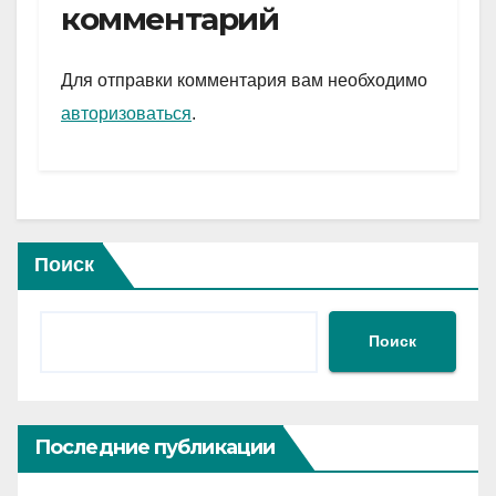
gr
s
а
комментарий
a
A
в
m
p
и
Для отправки комментария вам необходимо
p
ть
авторизоваться
.
Поиск
Поиск
Последние публикации