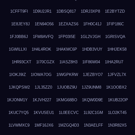
1CFFT9FI
1D9U2JR1
1DBSQ817
1DRJ3XP8
1E2BYTZD
1E8JEY8J
1EN94O56
1EZXAZS6
1FH0C41J
1FIP186C
1FJ0BB6J
1FM8AVFQ
1FP03I5E
1GL2VJGH
1GRISVQA
1GWILLXI
1H4L4ROK
1HAKMC6P
1HDB3VUY
1HHJEK58
1HR93CXT
1I70CGZX
1IASZ8H3
1IF86W04
1IHA2RU7
1IOKJ9IZ
1IOWA7OG
1IWGPKRW
1JEZBYO7
1JFVZL7X
1JKQPSW2
1JL35ZZ0
1JUOBZ9U
1JZ9UNM8
1K1OOBX2
1KJONM1Y
1KJVH227
1KMG68BO
1KQW0D9E
1KUB22OP
1KUC7YQ5
1KVUSEU1
1L0EECVC
1L92C1GM
1LO2KT45
1LVWMXC9
1MF16JX6
1MZGQ4D3
1N3AELFF
1N3R82X5