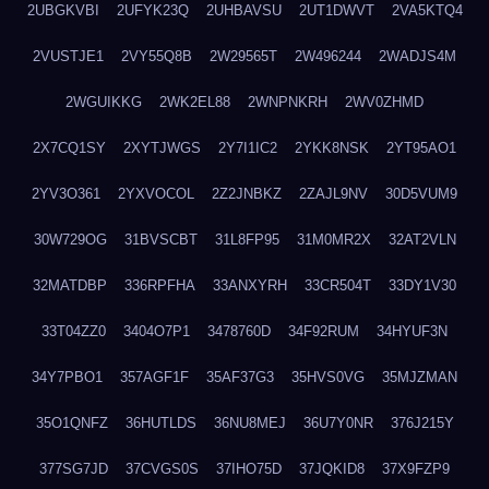
2UBGKVBI
2UFYK23Q
2UHBAVSU
2UT1DWVT
2VA5KTQ4
2VUSTJE1
2VY55Q8B
2W29565T
2W496244
2WADJS4M
2WGUIKKG
2WK2EL88
2WNPNKRH
2WV0ZHMD
2X7CQ1SY
2XYTJWGS
2Y7I1IC2
2YKK8NSK
2YT95AO1
2YV3O361
2YXVOCOL
2Z2JNBKZ
2ZAJL9NV
30D5VUM9
30W729OG
31BVSCBT
31L8FP95
31M0MR2X
32AT2VLN
32MATDBP
336RPFHA
33ANXYRH
33CR504T
33DY1V30
33T04ZZ0
3404O7P1
3478760D
34F92RUM
34HYUF3N
34Y7PBO1
357AGF1F
35AF37G3
35HVS0VG
35MJZMAN
35O1QNFZ
36HUTLDS
36NU8MEJ
36U7Y0NR
376J215Y
377SG7JD
37CVGS0S
37IHO75D
37JQKID8
37X9FZP9