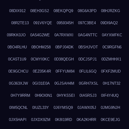
08DIX912
08EH3GS2
08EKQPQ9
08G6A3PD
08HJRZKG
08R2TE13
091V6YQE
0959345H
097C3BE4
09DI9AQ2
09RKK0JO
0A54G2WE
0A7RXWXI
0AG4NTTC
0AYXMFKC
0BO4RLHU
0BOHM258
0BPJ04DK
0BSHJVOT
0C9RGFN6
0CA5T1U9
0CMYI0KC
0D38QEGH
0DCJSPJ1
0DZMHHX1
0E9GCHCU
0EZ05K4R
0FFYUM84
0FLIL6GQ
0FXF2MUD
0G363XJW
0GI31E0A
0GJSAH4M
0GRH7XSL
0H17NT32
0H7Y9RRM
0H9OI0N1
0HYK5SEI
0IA5RSJ3
0IF4Y4UQ
0IM5QCNL
0IUZL33Y
0J6YMSQ9
0JAWX05J
0JMG9NJH
0JX5HAPI
0JXDX9ZM
0K8I19RD
0KA2KHRR
0KCE9EJG