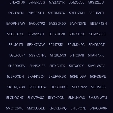
57LA2HJ6
57N9R0VG
57Z141YR
584ZQC53
58G12L5U
595U946N
59BSESDJ
59FRMR7X
59T11ZKH
5AFUR9TL
5AOPNSAW
5AQL07P2
5ASS9KJO
5AY4N3YE
5B3AF4SH
5CDCU7YL
5CWV233T
5DFYUFZ0
5DKYT31C
5DM253CG
5E4JC1TI
5EXK7A7W
5F447S51
5FMM242C
5FNR39CT
5GEF3377
5GYKO7P3
5H18E5N3
5H4C8VII
5HANI4XK
5HER0XEV
5HNS21Z8
5IFXGJFK
5IITXOZY
5IVSLWGV
5J5FOXDN
5KAFKBC4
5KEFVRBK
5KFBILGV
5KP635PE
5KSAQAB8
5KT1DCUW
5KZYHXKG
5L1KPI2V
5L515L3S
5LCKQGH7
5LOVPA8C
5LY0K9GU
5M4U4YA3
5M8JMWFU
5MC4C6M0
5MOLUGED
5NCKLFPQ
5NI5PO7L
5NROBV9R