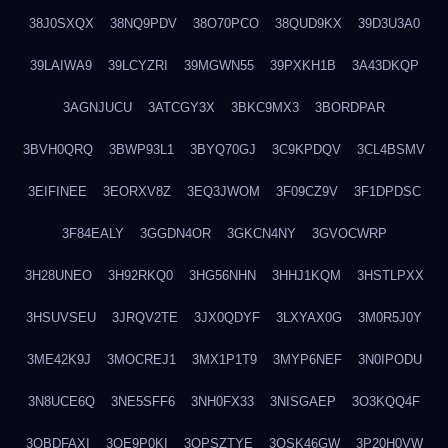
38J0SXQX
38NQ9PDV
38O70PCO
38QUD9KX
39D3U3A0
39LAIWA9
39LCYZRI
39MGWN55
39PXKH1B
3A43DKQP
3AGNJUCU
3ATCGY3X
3BKC9MX3
3BORDPAR
3BVH0QRQ
3BWP93L1
3BYQ70GJ
3C9KPDQV
3CL4BSMV
3EIFINEE
3EORXV8Z
3EQ3JWOM
3F09CZ9V
3F1DPDSC
3F84EALY
3GGDN4OR
3GKCN4NY
3GVOCWRP
3H28UNEO
3H92RKQ0
3HG56NHN
3HHJ1KQM
3HSTLPXX
3HSUVSEU
3JRQV2TE
3JX0QDYF
3LXYAX0G
3M0R5J0Y
3ME42K9J
3MOCREJ1
3MX1P1T9
3MYP6NEF
3N0IPODU
3N8UCE6Q
3NE5SFF6
3NH0FX33
3NISGAEP
3O3KQQ4F
3OBDFAXI
3OE9P0KI
3OPSZTYE
3OSK46GW
3P20H0VW