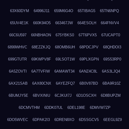
63X60DYM
64996J11
659M6G4O
65TIBAG5
65TN6NPQ
65UV4E1K
660K94O5
663467JW
664ESOLH
664FNVV4
66C6U597
66NBHAON
675YBKS0
67T6PVX5
67UCAPT0
6899WHVC
68EZZKJQ
68OMB6UH
68PDCJPV
68QHDOI3
699GTUTR
69KWPV8F
69LSOT1W
69PLXGPN
69S53RP0
6A5ZOVTI
6A7TVFIW
6AMAWT34
6ANZ4C8L
6AS3LJQ4
6AX21SAB
6AX80CNX
6AYEZFQ7
6B0V87BD
6BA9R10Z
6BUMJY5E
6BVXINIU
6CJKUI7J
6D1OSCXH
6D8BUPZM
6DCMVTHM
6DDK07UL
6DEL198E
6DMVW7ZP
6DO5WVEC
6DPAK2I3
6DREN8XO
6DSSGCV5
6EEGL9Z9