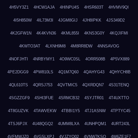
4H5VY3Z1
4HCW1AJA
4HINPU4S
4HSR603T
4HVMV9QI
4I5H850W
4IL73M3I
4JGM8GIJ
4JH8IPKK
4JS349D2
4K2GFW1N
4K4KVN36
4KML855I
4KNS3G0Y
4KQJIFMI
4KWTO3AT
4LXNH9M8
4M8RR8DW
4NNSAVOG
4NOFJHTI
4NRBYMY1
4O9WC0SL
4ORR508B
4P5VX889
4PE2DGG9
4PW810LS
4Q1M7Q60
4QAHYG43
4QHYCH8B
4QL610TS
4QRSJ753
4QVTMIC5
4QXRDQN7
4S31TENQ
4SGZZGF9
4SHI3FUE
4SRMCB32
4SYJTR01
4T4UXTTO
4T8GUZVK
4TAWVEKW
4TBBI1Y5
4TJ1ASNW
4TPTYC45
4TSJ6PJX
4U48QGQ2
4UMM8LXA
4UNHPQM1
4URT243L
4VFMWJZ0
4VGSLXPJ
4VJZYO02
4VNW7KSQ
4W6ZE1F7