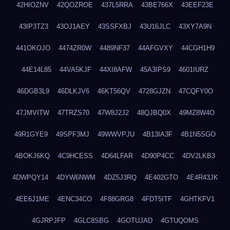
42HIOZNV
42QOZROE
437L5RRA
43BE766X
43EEF23E
43IP3TZ3
43OJ1AEY
43SSFXBJ
43U16JLC
43XY7A9N
441OKOJO
4474ZR0W
4489NF37
44AFGVXY
44CGH1H9
44E14L85
44VA5KJF
44XI8AFW
45A3IPS9
4601IURZ
46DGB3L9
46DLKJV6
46KT56QV
4728GJZN
47CQFY0O
47JMVITW
47TRZS70
47W8J2J2
48QJBQ0X
49MZ8W4O
49R1GYE9
49SPF3MJ
49WWVPJU
4B13IA3F
4B1N5SGO
4BOKJ6KQ
4C9HCESS
4D64LFAR
4D90P4CC
4DV2LKB3
4DWPQY14
4DYW6NWM
4DZ5J3RQ
4E402GTO
4E4R43JK
4EE6J1ME
4ENC34CO
4F88GRG8
4FDT5ITF
4GHTKFV1
4GJRPJFP
4GLC8SBG
4GOTUJAD
4GTUQOMS