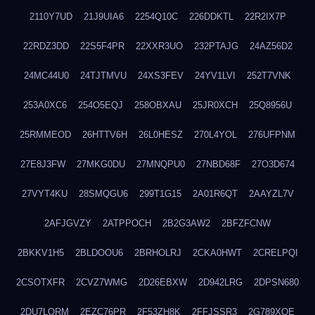
2110Y7UD
21J9UIA6
2254Q10C
226DDKTL
22R2IX7P
22RDZ3DD
22S5F4PR
22XXR3UO
232PTAJG
24AZ56D2
24MC44U0
24TJTMVU
24XS3FEV
24YV1LVI
252T7VNK
253A0XC6
254O5EQJ
258OBXAU
25JR0XCH
25Q8956U
25RMMEOD
26HTTV6H
26L0HESZ
270L4YOL
276UFPNM
27E8J3FW
27MKG0DU
27MNQPU0
27NBD68F
27O3D674
27VYT4KU
28SMQGU6
299T1G15
2A01R6QT
2AAYZL7V
2AFJGVZY
2ATPPOCH
2B2G3AW2
2BFZFCNW
2BKKV1H5
2BLDOOU6
2BRHOLRJ
2CKA0HWT
2CRELPQI
2CSOTXFR
2CVZ7WMG
2D26EBXW
2D942LRG
2DPSN680
2DU7LORM
2EZC76PR
2F53ZH8K
2FFJSSR3
2G789XQE