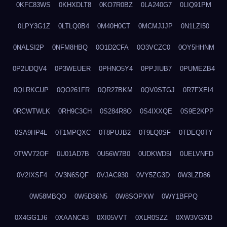
0KFC83WS
0KHXDLT8
0KO7R0BZ
0LA240G7
0LIQ91PM
0LPY3G1Z
0LTLQ0B4
0M40H0CT
0MCMJJJP
0N1LZI50
0NALSI2P
0NFM8HBQ
0O1D2CFA
0O3VCZC0
0OY5HHNM
0P2UDQV4
0P3WEUER
0PHNO5Y4
0PPJIUB7
0PUMEZB4
0QLRKCUP
0QO261FR
0QR27BKM
0QV0STGJ
0R7FXEI4
0RCWTWLK
0RH9C3CH
0S284R8O
0S4IXXQE
0S9E2KPP
0SA9HP4L
0T1MPQXC
0T8PUJB2
0T9LQ0SF
0TDEQ0TY
0TWV72OF
0U01AD7B
0U56W7B0
0UDKWD5I
0UELVNFD
0V2IXSF4
0V3N6SQF
0VJAC930
0VY5ZG3D
0W3LZD86
0W58MBQO
0W5D86N5
0W8SOPXW
0WY1BFPQ
0X4GG1J6
0XAANC43
0XI05VVT
0XLR0SZZ
0XW3VGXD