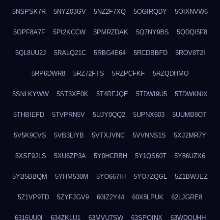
5NSPSK7R
5NYZ03GV
5NZ2F7XQ
5OGIRQDY
5OIXNVW6
5OPF8A7F
5PI2KCCW
5PMRZDAK
5Q7NY9BS
5QDQI5F8
5QL8UU2J
5RALQ21C
5RBG4E64
5RCDBBFD
5ROV8T2I
5RP6DWR8
5RZ72FTS
5RZPCFKF
5RZQDHMO
5SNLKYWW
5ST3XE0K
5T4RFJQE
5TDWI9U5
5TDWKNIX
5THBIEFD
5TVPRN5V
5UJY0QQ2
5UPNX603
5UUMB8OT
5V5K9CVS
5VB3LIYB
5VTXJVNC
5VVNNS1S
5XJ2MR7Y
5XSF9JLS
5XU6ZP3A
5Y0HCRBH
5Y1QS60T
5Y86UZX6
5YB5BBQM
5YHM530M
5YO667IH
5YO7ZQGL
5Z1BWJEZ
5Z1VP9TD
5ZYFJGV9
60IZ2Y44
60X8LPUK
62LJGRE8
6316UU0I
634ZKLU1
63MVU7SW
63SPQINX
63WDQUHH