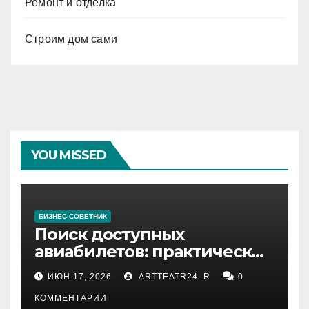
Ремонт и отделка
Строим дом сами
YOU MISSED
БИЗНЕС СОВЕТНИК
Поиск доступных
авиабилетов: практические
рекомендации
ИЮН 17, 2026
ARTTEATR24_R
0
КОММЕНТАРИИ