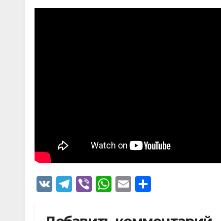
V
T
Vi
W
E
О
K
el
b
h
m
тп
e
er
at
ail
р