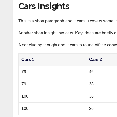
р
Cars Insights
p
а
p
в
This is a short paragraph about cars. It covers some in
и
Another short insight into cars. Key ideas are briefly 
т
ь
A concluding thought about cars to round off the conte
Cars 1
Cars 2
79
46
79
38
100
38
100
26