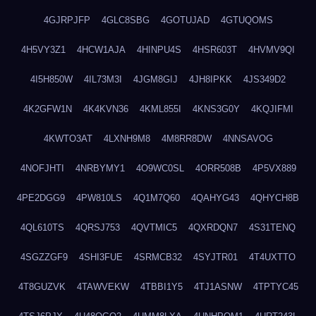
4GJRPJFP
4GLC8SBG
4GOTUJAD
4GTUQOMS
4H5VY3Z1
4HCW1AJA
4HINPU4S
4HSR603T
4HVMV9QI
4I5H850W
4IL73M3I
4JGM8GIJ
4JH8IPKK
4JS349D2
4K2GFW1N
4K4KVN36
4KML855I
4KNS3G0Y
4KQJIFMI
4KWTO3AT
4LXNH9M8
4M8RR8DW
4NNSAVOG
4NOFJHTI
4NRBYMY1
4O9WC0SL
4ORR508B
4P5VX889
4PE2DGG9
4PW810LS
4Q1M7Q60
4QAHYG43
4QHYCH8B
4QL610TS
4QRSJ753
4QVTMIC5
4QXRDQN7
4S31TENQ
4SGZZGF9
4SHI3FUE
4SRMCB32
4SYJTR01
4T4UXTTO
4T8GUZVK
4TAWVEKW
4TBBI1Y5
4TJ1ASNW
4TPTYC45