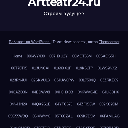
Artteatr24.ru
Строим будущее
Работает на WordPress
|
Тема: Newspaperex, автор
Themeansar
Home
006WY430
007HXU2Y
00MGT33M
00SAOS5H
00T70TIS
013UNCAI
0169XX1F
019K5LTP
01WS9NX2
023RN4UI
02SKVUL3
034UW6PW
03L7504Q
03ZRKE69
04CAZD3N
04EDWV8I
04H0HX0B
04KWVG4E
04LI8DHX
04N4JN2X
04QX9S1E
04YFC57J
04ZFIS6W
059KC9DM
05G55WBQ
05IXW4Y0
05T6CZAL
069K7D5M
06FAMUAG