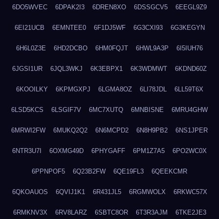
6DO5WVEC
6DPAK2I3
6DREN8XO
6DSSGCV5
6EEGL9Z9
6EI21UCB
6EMNTEE0
6F1DJ5WF
6G3CXI93
6G3KEGYN
6H6L0Z3E
6HD2DCBO
6HM0FQJT
6HWL9A3P
6I5IUH76
6JGSI1UR
6JQL3WKJ
6K3EBPX1
6K3WDMWT
6KDND60Z
6KOOILKY
6KPMGXPJ
6LGMA8OZ
6LI78JDL
6LL59T6X
6LSD5KCS
6LSGIF7V
6MC7XUTQ
6MNBISNE
6MRU4GHW
6MRWI2FW
6MUKQ2Q2
6N6MCPD2
6N8H9PB2
6NS1JPER
6NTR3U7I
6OXMG49D
6PHYGAFF
6PM1Z7A5
6PO2WC0X
6PPNPOF5
6Q23B2FW
6QE19FL3
6QEEKCMR
6QKOAUOS
6QVIJ1K1
6R431JL5
6RGMWOLX
6RKWC57X
6RMKNV3X
6RV8LARZ
6SBTC8OR
6T3R3AJM
6TKE2JE3