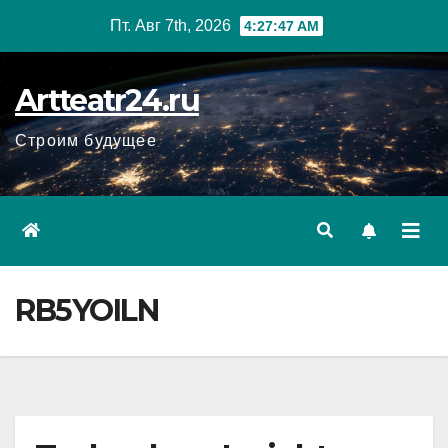
Перейти
Пт. Авг 7th, 2026
4:27:48 AM
к
содержанию
Artteatr24.ru
Строим будущее
RB5YOILN