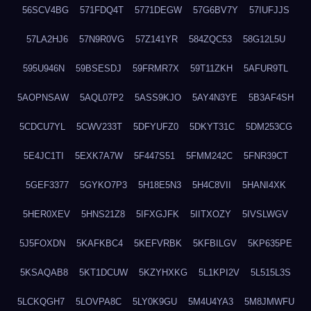
56SCV4BG
571FDQ4T
5771DEGW
57G6BV7Y
57IUFJJS
57LA2HJ6
57N9R0VG
57Z141YR
584ZQC53
58G12L5U
595U946N
59BSESDJ
59FRMR7X
59T11ZKH
5AFUR9TL
5AOPNSAW
5AQL07P2
5ASS9KJO
5AY4N3YE
5B3AF4SH
5CDCU7YL
5CWV233T
5DFYUFZ0
5DKYT31C
5DM253CG
5E4JC1TI
5EXK7A7W
5F447S51
5FMM242C
5FNR39CT
5GEF3377
5GYKO7P3
5H18E5N3
5H4C8VII
5HANI4XK
5HER0XEV
5HNS21Z8
5IFXGJFK
5IITXOZY
5IVSLWGV
5J5FOXDN
5KAFKBC4
5KEFVRBK
5KFBILGV
5KP635PE
5KSAQAB8
5KT1DCUW
5KZYHXKG
5L1KPI2V
5L515L3S
5LCKQGH7
5LOVPA8C
5LY0K9GU
5M4U4YA3
5M8JMWFU