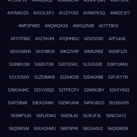
4TSJ6PJX
4U48QGQ2
4UMM8LXA
4UNHPQM1
4URT243L
4VFMWJZ0
4VGSLXPJ
4VJZYO02
4VNW7KSQ
4W6ZE1F7
4WP2PW82
4WQWQXX8
4WXQZN38
4X7TT8GV
4XYOT662
4XZYAUHI
4YQHH612
4Z52SO0V
4ZP14UIL
4ZVGSBH0
50JO9B1K
50KZ2V9P
50NNJN5E
50S8F1Z0
510NBX1W
5160U7JM
51D7XGKL
51JUGSIB
51MY24WU
51VJOSDY
51ZE8MKB
522X4O28
52D4GH9B
52FJKYTB
52MOA4HC
52SYO0Q2
52TPECFV
52W5K0BY
52XXY91Q
53ATDBWI
53EKZAMH
53Z8FUAW
54PKU5CO
551HGV0S
553WPS4S
55FLR3W1
55IE9L4V
55JKJF3L
55NCOA72
55QDIRSM
55XAQHMU
56975PIR
56GSA0U2
56QN3KEB