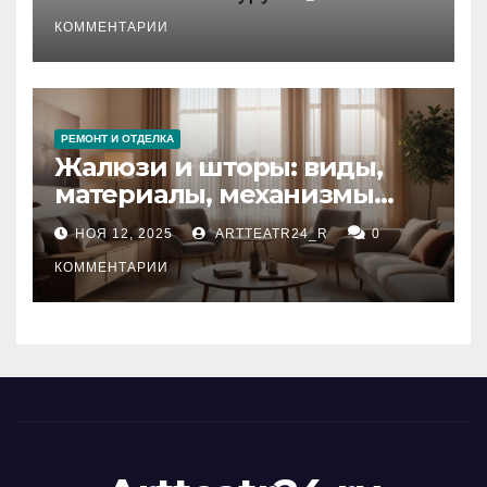
стихийных бедствий на
тезауруса
КОММЕНТАРИИ
РЕМОНТ И ОТДЕЛКА
Жалюзи и шторы: виды,
материалы, механизмы
управления и уход
НОЯ 12, 2025
ARTTEATR24_R
0
КОММЕНТАРИИ