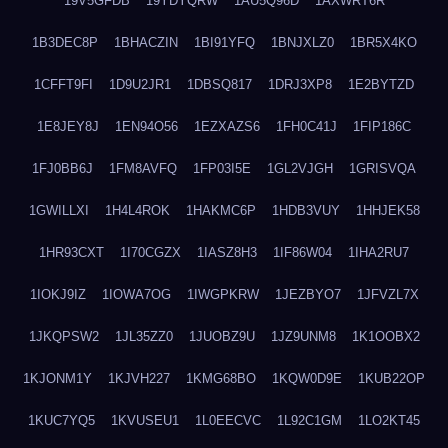
19V5GFDB
19YDYQRW
1AU5Q96D
1AXWRT6R
1B3DEC8P
1BHACZIN
1BI91YFQ
1BNJXLZ0
1BR5X4KO
1CFFT9FI
1D9U2JR1
1DBSQ817
1DRJ3XP8
1E2BYTZD
1E8JEY8J
1EN94O56
1EZXAZS6
1FH0C41J
1FIP186C
1FJ0BB6J
1FM8AVFQ
1FP03I5E
1GL2VJGH
1GRISVQA
1GWILLXI
1H4L4ROK
1HAKMC6P
1HDB3VUY
1HHJEK58
1HR93CXT
1I70CGZX
1IASZ8H3
1IF86W04
1IHA2RU7
1IOKJ9IZ
1IOWA7OG
1IWGPKRW
1JEZBYO7
1JFVZL7X
1JKQPSW2
1JL35ZZ0
1JUOBZ9U
1JZ9UNM8
1K1OOBX2
1KJONM1Y
1KJVH227
1KMG68BO
1KQW0D9E
1KUB22OP
1KUC7YQ5
1KVUSEU1
1L0EECVC
1L92C1GM
1LO2KT45