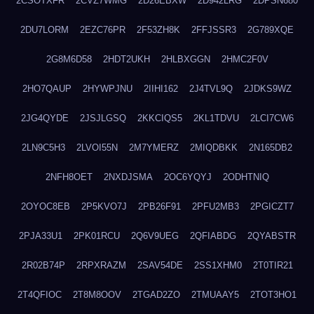
2CSOTXFR
2CVZ7WMG
2D26EBXW
2D942LRG
2DPSN680
2DU7LORM
2EZC76PR
2F53ZH8K
2FFJSSR3
2G789XQE
2G8M6D58
2HDT2UKH
2HLBXGGN
2HMC2F0V
2HO7QAUP
2HYWPJNU
2IIHI162
2J4TVL9Q
2JDKS9WZ
2JG4QYDE
2JSJLGSQ
2KKCIQS5
2KL1TDVU
2LCI7CW6
2LN9C5H3
2LVOI55N
2M7YMERZ
2MIQDBKK
2N165DB2
2NFH8OET
2NXDJSMA
2OC6YQYJ
2ODHTNIQ
2OYOC8EB
2P5KVO7J
2PB26F91
2PFU2MB3
2PGICZT7
2PJA33U1
2PK01RCU
2Q6V9UEG
2QFIABDG
2QYABSTR
2R02B74P
2RPXRAZM
2SAV54DE
2SS1XHM0
2T0TIR21
2T4QFIOC
2T8M8OOV
2TGAD2ZO
2TMUAAY5
2TOT3HO1