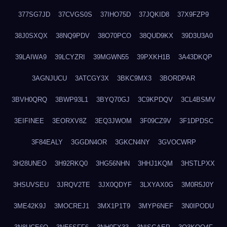
377SG7JD
37CVGS0S
37IHO75D
37JQKID8
37X9FZP9
38J0SXQX
38NQ9PDV
38O70PCO
38QUD9KX
39D3U3A0
39LAIWA9
39LCYZRI
39MGWN55
39PXKH1B
3A43DKQP
3AGNJUCU
3ATCGY3X
3BKC9MX3
3BORDPAR
3BVH0QRQ
3BWP93L1
3BYQ70GJ
3C9KPDQV
3CL4BSMV
3EIFINEE
3EORXV8Z
3EQ3JWOM
3F09CZ9V
3F1DPDSC
3F84EALY
3GGDN4OR
3GKCN4NY
3GVOCWRP
3H28UNEO
3H92RKQ0
3HG56NHN
3HHJ1KQM
3HSTLPXX
3HSUVSEU
3JRQV2TE
3JX0QDYF
3LXYAX0G
3M0R5J0Y
3ME42K9J
3MOCREJ1
3MX1P1T9
3MYP6NEF
3N0IPODU