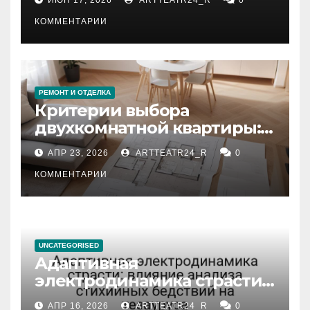
КОММЕНТАРИИ
РЕМОНТ И ОТДЕЛКА
Критерии выбора
двухкомнатной квартиры:
планировка, площадь,
АПР 23, 2026
ARTTEATR24_R
0
состояние и документация
КОММЕНТАРИИ
UNCATEGORISED
Адаптивная
электродинамика страсти:
влияние анализа
АПР 16, 2026
ARTTEATR24_R
0