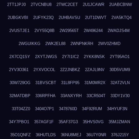
2TT1JPJ0
2TVCNBU8
2TWC2CET
2U1JCAWR
2UABCBNW
2UBGKVBI
2UFYK23Q
2UHBAVSU
2UT1DWVT
2VA5KTQ4
2VUSTJE1
2VY55Q8B
2W29565T
2W496244
2WADJS4M
2WGUIKKG
2WK2EL88
2WNPNKRH
2WV0ZHMD
2X7CQ1SY
2XYTJWGS
2Y7I1IC2
2YKK8NSK
2YT95AO1
2YV3O361
2YXVOCOL
2Z2JNBKZ
2ZAJL9NV
30D5VUM9
30W729OG
31BVSCBT
31L8FP95
31M0MR2X
32AT2VLN
32MATDBP
336RPFHA
33ANXYRH
33CR504T
33DY1V30
33T04ZZ0
3404O7P1
3478760D
34F92RUM
34HYUF3N
34Y7PBO1
357AGF1F
35AF37G3
35HVS0VG
35MJZMAN
35O1QNFZ
36HUTLDS
36NU8MEJ
36U7Y0NR
376J215Y