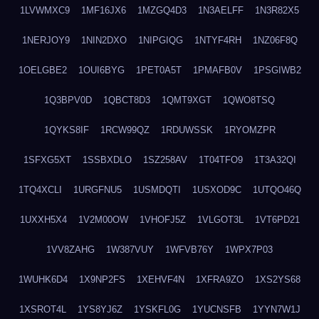
1LVWMXC9
1MF16JX6
1MZGQ4D3
1N3AELFF
1N3R82X5
1NERJOY9
1NIN2DXO
1NIPGIQG
1NTYF4RH
1NZ06F8Q
1OELGBE2
1OUI6BYG
1PET0A5T
1PMAFB0V
1PSGIWB2
1Q3BPV0D
1QBCT8D3
1QMT9XGT
1QWO8TSQ
1QYKS8IF
1RCW99QZ
1RDUWSSK
1RYOMZPR
1SFXG5XT
1SSBXDLO
1SZ258AV
1T04TFO9
1T3A32QI
1TQ4XCLI
1URGFNU5
1USMDQTI
1USXOD9C
1UTQO46Q
1UXXH5X4
1V2M00OW
1VHOFJ5Z
1VLGOT3L
1VT6PD21
1VV8ZAHG
1W387VUY
1WFVB76Y
1WPX7P03
1WUHK6D4
1X9NP2FS
1XEHVF4N
1XFRA9ZO
1XS2YS68
1XSROT4L
1YS8YJ6Z
1YSKFL0G
1YUCNSFB
1YYN7W1J