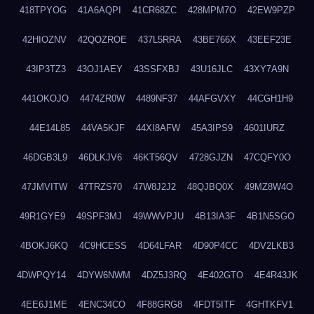
418TPYOG
41A6AQPI
41CR68ZC
428MPM7O
42EW9PZP
42HIOZNV
42QOZROE
437L5RRA
43BE766X
43EEF23E
43IP3TZ3
43OJ1AEY
43SSFXBJ
43U16JLC
43XY7A9N
441OKOJO
4474ZR0W
4489NF37
44AFGVXY
44CGH1H9
44E14L85
44VA5KJF
44XI8AFW
45A3IPS9
4601IURZ
46DGB3L9
46DLKJV6
46KT56QV
4728GJZN
47CQFY0O
47JMVITW
47TRZS70
47W8J2J2
48QJBQ0X
49MZ8W4O
49R1GYE9
49SPF3MJ
49WWVPJU
4B13IA3F
4B1N5SGO
4BOKJ6KQ
4C9HCESS
4D64LFAR
4D90P4CC
4DV2LKB3
4DWPQY14
4DYW6NWM
4DZ5J3RQ
4E402GTO
4E4R43JK
4EE6J1ME
4ENC34CO
4F88GRG8
4FDT5ITF
4GHTKFV1