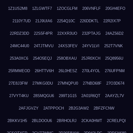
1Z1US2M8
1ZLGWTF7
1ZOCGLFM
206VNFLF
20GH4EFO
2110Y7UD
21J9UIA6
2254Q10C
226DDKTL
22R2IX7P
22RDZ3DD
22S5F4PR
22XXR3UO
232PTAJG
24AZ56D2
24MC44U0
24TJTMVU
24XS3FEV
24YV1LVI
252T7VNK
253A0XC6
254O5EQJ
258OBXAU
25JR0XCH
25Q8956U
25RMMEOD
26HTTV6H
26L0HESZ
270L4YOL
276UFPNM
27E8J3FW
27MKG0DU
27MNQPU0
27NBD68F
27O3D674
27VYT4KU
28SMQGU6
299T1G15
2A01R6QT
2AAYZL7V
2AFJGVZY
2ATPPOCH
2B2G3AW2
2BFZFCNW
2BKKV1H5
2BLDOOU6
2BRHOLRJ
2CKA0HWT
2CRELPQI