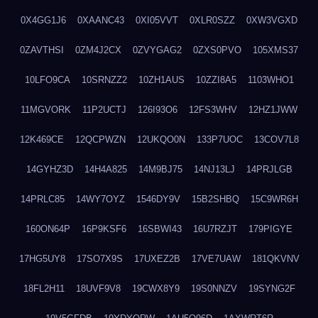
0X4GG1J6
0XAANC43
0XI05VVT
0XLR0SZZ
0XW3VGXD
0ZAVTHSI
0ZM4J2CX
0ZVYGAG2
0ZXS0PVO
105XMS37
10LFO9CA
10SRNZZ2
10ZH1AUS
10ZZI8A5
1103WHO1
11MGVORK
11P2UCTJ
126I93O6
12FS3WHV
12HZ1JWW
12K469CE
12QCPWZN
12UKQO0N
133P7UOC
13COV7L8
14GYHZ3D
14H4A825
14M9BJ75
14NJ13LJ
14PRJLGB
14PRLC85
14WY7OYZ
1546DY9V
15B2SHBQ
15C9WR6H
160ON64P
16P9KSF6
16SBWI43
16U7RZJT
179PIGYE
17HG5UY8
17SO7X9S
17UXEZ2B
17VE7UAW
181QKVNV
18FL2H11
18UVF9V8
19CWX8Y9
19S0NNZV
19SYNG2F