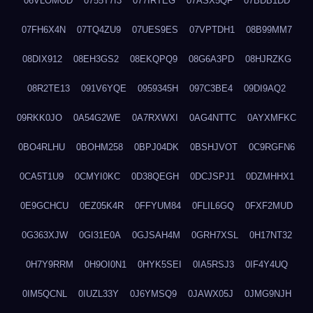
06VLOMOD
0755T7I3
077IRTEG
07ASX5QF
07BDB1DD
07FH6X4N
07TQ4ZU9
07UES9ES
07VPTDH1
08B99MM7
08DIX912
08EH3GS2
08EKQPQ9
08G6A3PD
08HJRZKG
08R2TE13
091V6YQE
0959345H
097C3BE4
09DI9AQ2
09RKK0JO
0A54G2WE
0A7RXWXI
0AG4NTTC
0AYXMFKC
0BO4RLHU
0BOHM258
0BPJ04DK
0BSHJVOT
0C9RGFN6
0CA5T1U9
0CMYI0KC
0D38QEGH
0DCJSPJ1
0DZMHHX1
0E9GCHCU
0EZ05K4R
0FFYUM84
0FLIL6GQ
0FXF2MUD
0G363XJW
0GI31E0A
0GJSAH4M
0GRH7XSL
0H17NT32
0H7Y9RRM
0H9OI0N1
0HYK5SEI
0IA5RSJ3
0IF4Y4UQ
0IM5QCNL
0IUZL33Y
0J6YMSQ9
0JAWX05J
0JMG9NJH