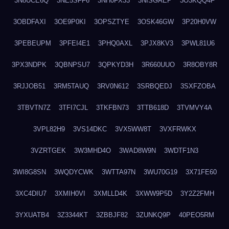
3N8UCE6Q
3NE5SFF6
3NH0FX33
3NISGAEP
3O3KQQ4F
3OBDFAXI
3OE9P0KI
3OPSZTYE
3OSK46GW
3P20H0VW
3PEBEUPM
3PFEI4E1
3PHQ0AXL
3PJX8KV3
3PWL81U6
3PX3NDPK
3QBNPSU7
3QPKYD3H
3R660UUO
3R8OBY8R
3RJJOB51
3RM5TAUQ
3RV0N612
3SRBQEDJ
3SXFZOBA
3TBVTN7Z
3TFI7CJL
3TKFBN73
3TTB618D
3TVMVY4A
3VPL82H9
3VS14DKC
3VX5WW8T
3VXFRWKX
3VZRTGEK
3W3MHD4O
3WAD8W9N
3WDTF1N3
3WI8G8SN
3WQDYCWK
3WTTA97N
3WU70G19
3X71FE60
3XC4DIU7
3XMIH0VI
3XMLLD4K
3XWW9P5D
3Y2Z2FMH
3YXUATB4
3Z3344KT
3ZBBJF82
3ZUNKQ9P
40PEO5RM