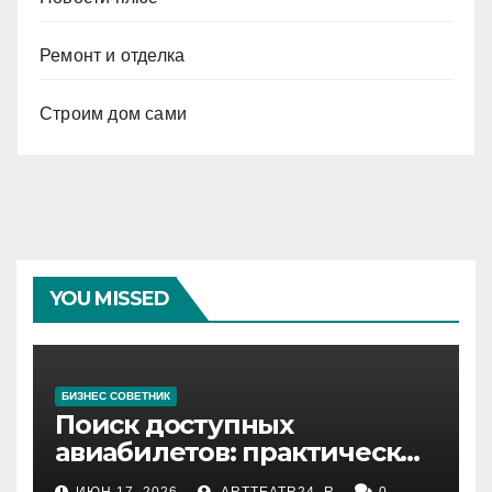
Ремонт и отделка
Строим дом сами
YOU MISSED
БИЗНЕС СОВЕТНИК
Поиск доступных
авиабилетов: практические
рекомендации
ИЮН 17, 2026
ARTTEATR24_R
0