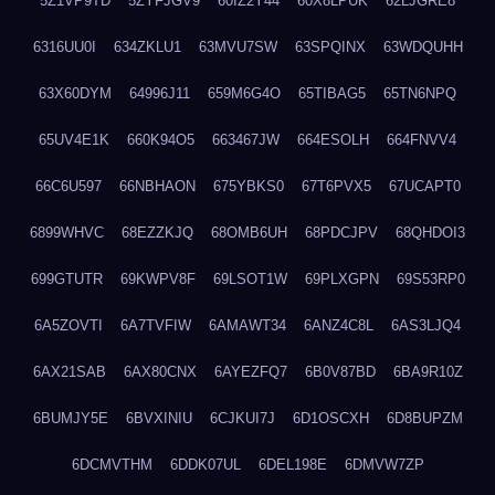
5Z1VP9TD
5ZYFJGV9
60IZ2Y44
60X8LPUK
62LJGRE8
6316UU0I
634ZKLU1
63MVU7SW
63SPQINX
63WDQUHH
63X60DYM
64996J11
659M6G4O
65TIBAG5
65TN6NPQ
65UV4E1K
660K94O5
663467JW
664ESOLH
664FNVV4
66C6U597
66NBHAON
675YBKS0
67T6PVX5
67UCAPT0
6899WHVC
68EZZKJQ
68OMB6UH
68PDCJPV
68QHDOI3
699GTUTR
69KWPV8F
69LSOT1W
69PLXGPN
69S53RP0
6A5ZOVTI
6A7TVFIW
6AMAWT34
6ANZ4C8L
6AS3LJQ4
6AX21SAB
6AX80CNX
6AYEZFQ7
6B0V87BD
6BA9R10Z
6BUMJY5E
6BVXINIU
6CJKUI7J
6D1OSCXH
6D8BUPZM
6DCMVTHM
6DDK07UL
6DEL198E
6DMVW7ZP