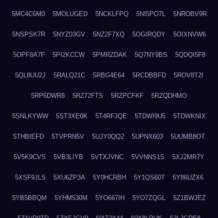
5MC4C6M0
5MOLUGED
5NCKLFPQ
5NI5PO7L
5NROBV9R
5NSPSK7R
5NYZ03GV
5NZ2F7XQ
5OGIRQDY
5OIXNVW6
5OPF8A7F
5PI2KCCW
5PMRZDAK
5Q7NY9BS
5QDQI5F8
5QL8UU2J
5RALQ21C
5RBG4E64
5RCDBBFD
5ROV8T2I
5RP6DWR8
5RZ72FTS
5RZPCFKF
5RZQDHMO
5SNLKYWW
5ST3XE0K
5T4RFJQE
5TDWI9U5
5TDWKNIX
5THBIEFD
5TVPRN5V
5UJY0QQ2
5UPNX603
5UUMB8OT
5V5K9CVS
5VB3LIYB
5VTXJVNC
5VVNNS1S
5XJ2MR7Y
5XSF9JLS
5XU6ZP3A
5Y0HCRBH
5Y1QS60T
5Y86UZX6
5YB5BBQM
5YHM530M
5YO667IH
5YO7ZQGL
5Z1BWJEZ