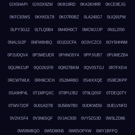
0JX5HAPI
0JXDX9ZM
0K8I19RD
0KA2KHRR
0KCE9EJG
0KFC83WS
0KHXDLT8
0KO7R0BZ
0LA240G7
0LIQ91PM
0LPY3G1Z
0LTLQ0B4
0M40H0CT
0MCMJJJP
0N1LZI50
0NALSI2P
0NFM8HBQ
0O1D2CFA
0O3VCZC0
0OY5HHNM
0P2UDQV4
0P3WEUER
0PHNO5Y4
0PPJIUB7
0PUMEZB4
0QLRKCUP
0QO261FR
0QR27BKM
0QV0STGJ
0R7FXEI4
0RCWTWLK
0RH9C3CH
0S284R8O
0S4IXXQE
0S9E2KPP
0SA9HP4L
0T1MPQXC
0T8PUJB2
0T9LQ0SF
0TDEQ0TY
0TWV72OF
0U01AD7B
0U56W7B0
0UDKWD5I
0UELVNFD
0V2IXSF4
0V3N6SQF
0VJAC930
0VY5ZG3D
0W3LZD86
0W58MBQO
0W5D86N5
0W8SOPXW
0WY1BFPQ