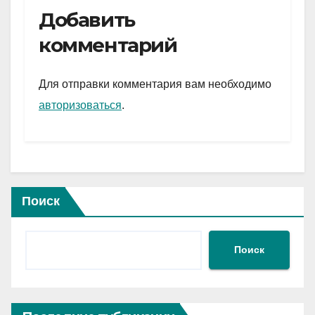
e
er
at
ail
р
Добавить
gr
s
а
комментарий
a
A
в
m
p
и
Для отправки комментария вам необходимо
p
ть
авторизоваться
.
Поиск
Поиск