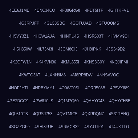
4EE6J1ME
4ENC34CO
4F88GRG8
4FDT5ITF
4GHTKFV1
4GJRPJFP
4GLC8SBG
4GOTUJAD
4GTUQOMS
4H5VY3Z1
4HCW1AJA
4HINPU4S
4HSR603T
4HVMV9QI
4I5H850W
4IL73M3I
4JGM8GIJ
4JH8IPKK
4JS349D2
4K2GFW1N
4K4KVN36
4KML855I
4KNS3G0Y
4KQJIFMI
4KWTO3AT
4LXNH9M8
4M8RR8DW
4NNSAVOG
4NOFJHTI
4NRBYMY1
4O9WC0SL
4ORR508B
4P5VX889
4PE2DGG9
4PW810LS
4Q1M7Q60
4QAHYG43
4QHYCH8B
4QL610TS
4QRSJ753
4QVTMIC5
4QXRDQN7
4S31TENQ
4SGZZGF9
4SHI3FUE
4SRMCB32
4SYJTR01
4T4UXTTO