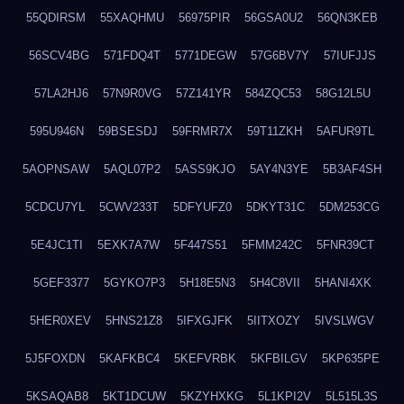
55QDIRSM
55XAQHMU
56975PIR
56GSA0U2
56QN3KEB
56SCV4BG
571FDQ4T
5771DEGW
57G6BV7Y
57IUFJJS
57LA2HJ6
57N9R0VG
57Z141YR
584ZQC53
58G12L5U
595U946N
59BSESDJ
59FRMR7X
59T11ZKH
5AFUR9TL
5AOPNSAW
5AQL07P2
5ASS9KJO
5AY4N3YE
5B3AF4SH
5CDCU7YL
5CWV233T
5DFYUFZ0
5DKYT31C
5DM253CG
5E4JC1TI
5EXK7A7W
5F447S51
5FMM242C
5FNR39CT
5GEF3377
5GYKO7P3
5H18E5N3
5H4C8VII
5HANI4XK
5HER0XEV
5HNS21Z8
5IFXGJFK
5IITXOZY
5IVSLWGV
5J5FOXDN
5KAFKBC4
5KEFVRBK
5KFBILGV
5KP635PE
5KSAQAB8
5KT1DCUW
5KZYHXKG
5L1KPI2V
5L515L3S