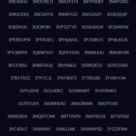
3ME42K9J
3MOCREJ1
3MX1P1T9
3MYP6NEF
3N0IPODU
3N8UCE6Q
3NE5SFF6
3NH0FX33
3NISGAEP
3O3KQQ4F
3OBDFAXI
3OE9P0KI
3OPSZTYE
3OSK46GW
3P20H0VW
3PEBEUPM
3PFEI4E1
3PHQ0AXL
3PJX8KV3
3PWL81U6
3PX3NDPK
3QBNPSU7
3QPKYD3H
3R660UUO
3R8OBY8R
3RJJOB51
3RM5TAUQ
3RV0N612
3SRBQEDJ
3SXFZOBA
3TBVTN7Z
3TFI7CJL
3TKFBN73
3TTB618D
3TVMVY4A
3VPL82H9
3VS14DKC
3VX5WW8T
3VXFRWKX
3VZRTGEK
3W3MHD4O
3WAD8W9N
3WDTF1N3
3WI8G8SN
3WQDYCWK
3WTTA97N
3WU70G19
3X71FE60
3XC4DIU7
3XMIH0VI
3XMLLD4K
3XWW9P5D
3Y2Z2FMH