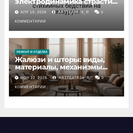
электродинамика страсти:
влияние анализа
АПР 16, 2026
ARTTEATR24_R
0
стихийных бедствий на
тезауруса
КОММЕНТАРИИ
РЕМОНТ И ОТДЕЛКА
Жалюзи и шторы: виды,
материалы, механизмы
управления и уход
НОЯ 12, 2025
ARTTEATR24_R
0
КОММЕНТАРИИ