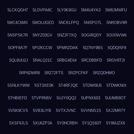
5LCKQGH7
5LOVPA8C
5LY0K9GU
5M4U4YA3
5M8JMWFU
5MC4C6M0
5MOLUGED
5NCKLFPQ
5NI5PO7L
5NROBV9R
5NSPSK7R
5NYZ03GV
5NZ2F7XQ
5OGIRQDY
5OIXNVW6
5OPF8A7F
5PI2KCCW
5PMRZDAK
5Q7NY9BS
5QDQI5F8
5QL8UU2J
5RALQ21C
5RBG4E64
5RCDBBFD
5ROV8T2I
5RP6DWR8
5RZ72FTS
5RZPCFKF
5RZQDHMO
5SNLKYWW
5ST3XE0K
5T4RFJQE
5TDWI9U5
5TDWKNIX
5THBIEFD
5TVPRN5V
5UJY0QQ2
5UPNX603
5UUMB8OT
5V5K9CVS
5VB3LIYB
5VTXJVNC
5VVNNS1S
5XJ2MR7Y
5XSF9JLS
5XU6ZP3A
5Y0HCRBH
5Y1QS60T
5Y86UZX6