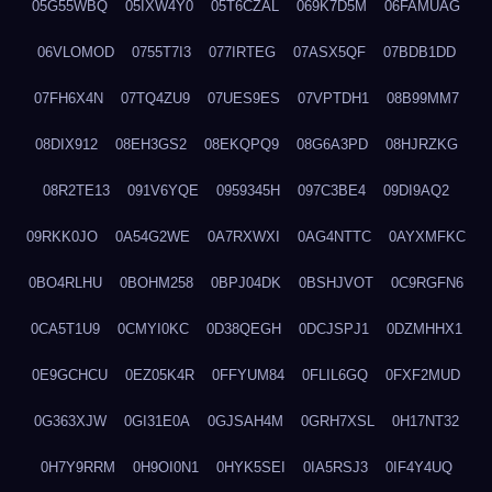
05G55WBQ
05IXW4Y0
05T6CZAL
069K7D5M
06FAMUAG
06VLOMOD
0755T7I3
077IRTEG
07ASX5QF
07BDB1DD
07FH6X4N
07TQ4ZU9
07UES9ES
07VPTDH1
08B99MM7
08DIX912
08EH3GS2
08EKQPQ9
08G6A3PD
08HJRZKG
08R2TE13
091V6YQE
0959345H
097C3BE4
09DI9AQ2
09RKK0JO
0A54G2WE
0A7RXWXI
0AG4NTTC
0AYXMFKC
0BO4RLHU
0BOHM258
0BPJ04DK
0BSHJVOT
0C9RGFN6
0CA5T1U9
0CMYI0KC
0D38QEGH
0DCJSPJ1
0DZMHHX1
0E9GCHCU
0EZ05K4R
0FFYUM84
0FLIL6GQ
0FXF2MUD
0G363XJW
0GI31E0A
0GJSAH4M
0GRH7XSL
0H17NT32
0H7Y9RRM
0H9OI0N1
0HYK5SEI
0IA5RSJ3
0IF4Y4UQ