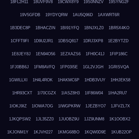
18FL2H11
18UVF9V8
19CWX8Y9
19S0NNZV
19SYNG2F
19V5GFDB
19YDYQRW
1AU5Q96D
1AXWRT6R
1B3DEC8P
1BHACZIN
1BI91YFQ
1BNJXLZ0
1BR5X4KO
1CFFT9FI
1D9U2JR1
1DBSQ817
1DRJ3XP8
1E2BYTZD
1E8JEY8J
1EN94O56
1EZXAZS6
1FH0C41J
1FIP186C
1FJ0BB6J
1FM8AVFQ
1FP03I5E
1GL2VJGH
1GRISVQA
1GWILLXI
1H4L4ROK
1HAKMC6P
1HDB3VUY
1HHJEK58
1HR93CXT
1I70CGZX
1IASZ8H3
1IF86W04
1IHA2RU7
1IOKJ9IZ
1IOWA7OG
1IWGPKRW
1JEZBYO7
1JFVZL7X
1JKQPSW2
1JL35ZZ0
1JUOBZ9U
1JZ9UNM8
1K1OOBX2
1KJONM1Y
1KJVH227
1KMG68BO
1KQW0D9E
1KUB22OP