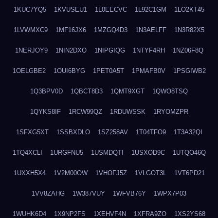
1KUC7YQ5
1KVUSEU1
1L0EECVC
1L92C1GM
1LO2KT45
1LVWMXC9
1MF16JX6
1MZGQ4D3
1N3AELFF
1N3R82X5
1NERJOY9
1NIN2DXO
1NIPGIQG
1NTYF4RH
1NZ06F8Q
1OELGBE2
1OUI6BYG
1PET0A5T
1PMAFB0V
1PSGIWB2
1Q3BPV0D
1QBCT8D3
1QMT9XGT
1QWO8TSQ
1QYKS8IF
1RCW99QZ
1RDUWSSK
1RYOMZPR
1SFXG5XT
1SSBXDLO
1SZ258AV
1T04TFO9
1T3A32QI
1TQ4XCLI
1URGFNU5
1USMDQTI
1USXOD9C
1UTQO46Q
1UXXH5X4
1V2M00OW
1VHOFJ5Z
1VLGOT3L
1VT6PD21
1VV8ZAHG
1W387VUY
1WFVB76Y
1WPX7P03
1WUHK6D4
1X9NP2FS
1XEHVF4N
1XFRA9ZO
1XS2YS68