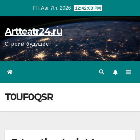
Перейти
Пт. Авг 7th, 2026
12:42:04 PM
к
содержанию
Artteatr24.ru
Строим будущее
T0UF0QSR