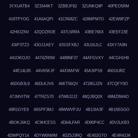
3YXUATB4
3Z3344KT
3ZBBJF82
3ZUNKQ9P
40PEO5RM
418TPYOG
41A6AQPI
41CR68ZC
428MPM7O
42EW9PZP
42HIOZNV
42QOZROE
437L5RRA
43BE766X
43EEF23E
43IP3TZ3
43OJ1AEY
43SSFXBJ
43U16JLC
43XY7A9N
441OKOJO
4474ZR0W
4489NF37
44AFGVXY
44CGH1H9
44E14L85
44VA5KJF
44XI8AFW
45A3IPS9
4601IURZ
46DGB3L9
46DLKJV6
46KT56QV
4728GJZN
47CQFY0O
47JMVITW
47TRZS70
47W8J2J2
48QJBQ0X
49MZ8W4O
49R1GYE9
49SPF3MJ
49WWVPJU
4B13IA3F
4B1N5SGO
4BOKJ6KQ
4C9HCESS
4D64LFAR
4D90P4CC
4DV2LKB3
4DWPQY14
4DYW6NWM
4DZ5J3RQ
4E402GTO
4E4R43JK