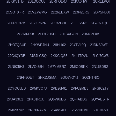
2BKKV1H5
2BLDOOU6
2BRHOLRJ
2CKA0HWT
2CRELPQI
2CSOTXFR
2CVZ7WMG
2D26EBXW
2D942LRG
2DPSN680
2DU7LORM
2EZC76PR
2F53ZH8K
2FFJSSR3
2G789XQE
2G8M6D58
2HDT2UKH
2HLBXGGN
2HMC2F0V
2HO7QAUP
2HYWPJNU
2IIHI162
2J4TVL9Q
2JDKS9WZ
2JG4QYDE
2JSJLGSQ
2KKCIQS5
2KL1TDVU
2LCI7CW6
2LN9C5H3
2LVOI55N
2M7YMERZ
2MIQDBKK
2N165DB2
2NFH8OET
2NXDJSMA
2OC6YQYJ
2ODHTNIQ
2OYOC8EB
2P5KVO7J
2PB26F91
2PFU2MB3
2PGICZT7
2PJA33U1
2PK01RCU
2Q6V9UEG
2QFIABDG
2QYABSTR
2R02B74P
2RPXRAZM
2SAV54DE
2SS1XHM0
2T0TIR21