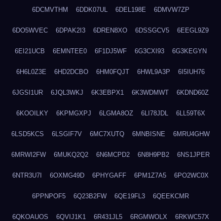
6DCMVTHM
6DDK07UL
6DEL198E
6DMVW7ZP
6DO5WVEC
6DPAK2I3
6DREN8XO
6DSSGCV5
6EEGL9Z9
6EI21UCB
6EMNTEE0
6F1DJ5WF
6G3CXI93
6G3KEGYN
6H6L0Z3E
6HD2DCBO
6HM0FQJT
6HWL9A3P
6I5IUH76
6JGSI1UR
6JQL3WKJ
6K3EBPX1
6K3WDMWT
6KDND60Z
6KOOILKY
6KPMGXPJ
6LGMA8OZ
6LI78JDL
6LL59T6X
6LSD5KCS
6LSGIF7V
6MC7XUTQ
6MNBISNE
6MRU4GHW
6MRWI2FW
6MUKQ2Q2
6N6MCPD2
6N8H9PB2
6NS1JPER
6NTR3U7I
6OXMG49D
6PHYGAFF
6PM1Z7A5
6PO2WC0X
6PPNPOF5
6Q23B2FW
6QE19FL3
6QEEKCMR
6QKOAUOS
6QVIJ1K1
6R431JL5
6RGMWOLX
6RKWC57X