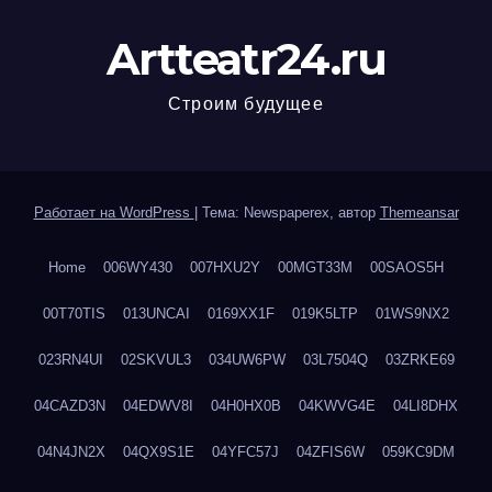
Artteatr24.ru
Строим будущее
Работает на WordPress
|
Тема: Newspaperex, автор
Themeansar
Home
006WY430
007HXU2Y
00MGT33M
00SAOS5H
00T70TIS
013UNCAI
0169XX1F
019K5LTP
01WS9NX2
023RN4UI
02SKVUL3
034UW6PW
03L7504Q
03ZRKE69
04CAZD3N
04EDWV8I
04H0HX0B
04KWVG4E
04LI8DHX
04N4JN2X
04QX9S1E
04YFC57J
04ZFIS6W
059KC9DM