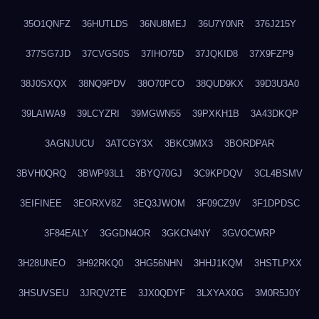
35O1QNFZ
36HUTLDS
36NU8MEJ
36U7Y0NR
376J215Y
377SG7JD
37CVGS0S
37IHO75D
37JQKID8
37X9FZP9
38J0SXQX
38NQ9PDV
38O70PCO
38QUD9KX
39D3U3A0
39LAIWA9
39LCYZRI
39MGWN55
39PXKH1B
3A43DKQP
3AGNJUCU
3ATCGY3X
3BKC9MX3
3BORDPAR
3BVH0QRQ
3BWP93L1
3BYQ70GJ
3C9KPDQV
3CL4BSMV
3EIFINEE
3EORXV8Z
3EQ3JWOM
3F09CZ9V
3F1DPDSC
3F84EALY
3GGDN4OR
3GKCN4NY
3GVOCWRP
3H28UNEO
3H92RKQ0
3HG56NHN
3HHJ1KQM
3HSTLPXX
3HSUVSEU
3JRQV2TE
3JX0QDYF
3LXYAX0G
3M0R5J0Y