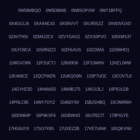
0W58MBQO
0W5D86N5
0W8SOPXW
0WY1BFPQ
0X4GG1J6
0XAANC43
0XI05VVT
0XLR0SZZ
0XW3VGXD
0ZAVTHSI
0ZM4J2CX
0ZVYGAG2
0ZXS0PVO
105XMS37
10LFO9CA
10SRNZZ2
10ZH1AUS
10ZZI8A5
1103WHO1
11MGVORK
11P2UCTJ
126I93O6
12FS3WHV
12HZ1JWW
12K469CE
12QCPWZN
12UKQO0N
133P7UOC
13COV7L8
14GYHZ3D
14H4A825
14M9BJ75
14NJ13LJ
14PRJLGB
14PRLC85
14WY7OYZ
1546DY9V
15B2SHBQ
15C9WR6H
160ON64P
16P9KSF6
16SBWI43
16U7RZJT
179PIGYE
17HG5UY8
17SO7X9S
17UXEZ2B
17VE7UAW
181QKVNV