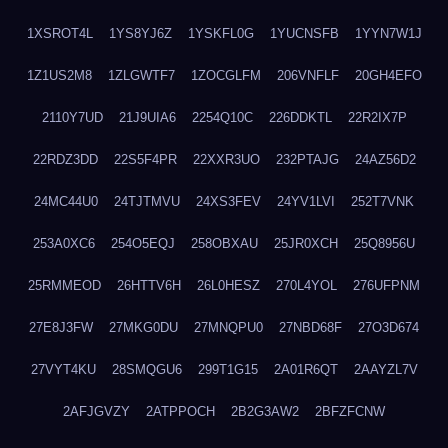
1XSROT4L
1YS8YJ6Z
1YSKFL0G
1YUCNSFB
1YYN7W1J
1Z1US2M8
1ZLGWTF7
1ZOCGLFM
206VNFLF
20GH4EFO
2110Y7UD
21J9UIA6
2254Q10C
226DDKTL
22R2IX7P
22RDZ3DD
22S5F4PR
22XXR3UO
232PTAJG
24AZ56D2
24MC44U0
24TJTMVU
24XS3FEV
24YV1LVI
252T7VNK
253A0XC6
254O5EQJ
258OBXAU
25JR0XCH
25Q8956U
25RMMEOD
26HTTV6H
26L0HESZ
270L4YOL
276UFPNM
27E8J3FW
27MKG0DU
27MNQPU0
27NBD68F
27O3D674
27VYT4KU
28SMQGU6
299T1G15
2A01R6QT
2AAYZL7V
2AFJGVZY
2ATPPOCH
2B2G3AW2
2BFZFCNW