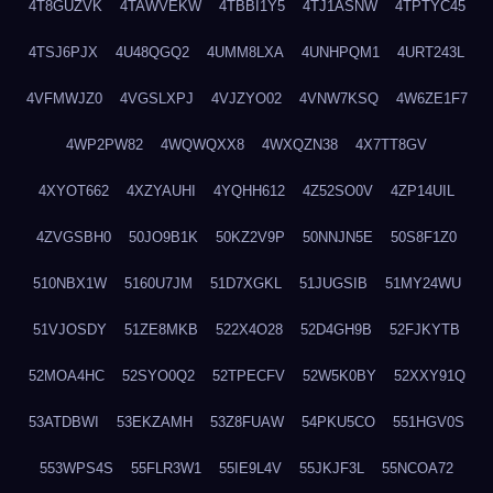
4T8GUZVK
4TAWVEKW
4TBBI1Y5
4TJ1ASNW
4TPTYC45
4TSJ6PJX
4U48QGQ2
4UMM8LXA
4UNHPQM1
4URT243L
4VFMWJZ0
4VGSLXPJ
4VJZYO02
4VNW7KSQ
4W6ZE1F7
4WP2PW82
4WQWQXX8
4WXQZN38
4X7TT8GV
4XYOT662
4XZYAUHI
4YQHH612
4Z52SO0V
4ZP14UIL
4ZVGSBH0
50JO9B1K
50KZ2V9P
50NNJN5E
50S8F1Z0
510NBX1W
5160U7JM
51D7XGKL
51JUGSIB
51MY24WU
51VJOSDY
51ZE8MKB
522X4O28
52D4GH9B
52FJKYTB
52MOA4HC
52SYO0Q2
52TPECFV
52W5K0BY
52XXY91Q
53ATDBWI
53EKZAMH
53Z8FUAW
54PKU5CO
551HGV0S
553WPS4S
55FLR3W1
55IE9L4V
55JKJF3L
55NCOA72