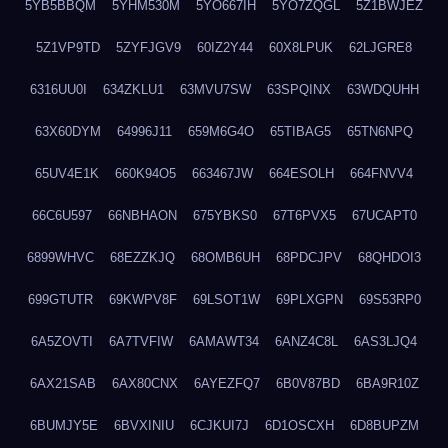
5YB5BBQM
5YHM530M
5YO667IH
5YO7ZQGL
5Z1BWJEZ
5Z1VP9TD
5ZYFJGV9
60IZ2Y44
60X8LPUK
62LJGRE8
6316UU0I
634ZKLU1
63MVU7SW
63SPQINX
63WDQUHH
63X60DYM
64996J11
659M6G4O
65TIBAG5
65TN6NPQ
65UV4E1K
660K94O5
663467JW
664ESOLH
664FNVV4
66C6U597
66NBHAON
675YBKS0
67T6PVX5
67UCAPT0
6899WHVC
68EZZKJQ
68OMB6UH
68PDCJPV
68QHDOI3
699GTUTR
69KWPV8F
69LSOT1W
69PLXGPN
69S53RP0
6A5ZOVTI
6A7TVFIW
6AMAWT34
6ANZ4C8L
6AS3LJQ4
6AX21SAB
6AX80CNX
6AYEZFQ7
6B0V87BD
6BA9R10Z
6BUMJY5E
6BVXINIU
6CJKUI7J
6D1OSCXH
6D8BUPZM