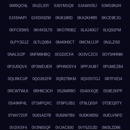
0IM5QCNL
0IUZL33Y
0J6YMSQ9
0JAWX05J
0JMG9NJH
0JX5HAPI
0JXDX9ZM
0K8I19RD
0KA2KHRR
0KCE9EJG
0KFC83WS
0KHXDLT8
0KO7R0BZ
0LA240G7
0LIQ91PM
0LPY3G1Z
0LTLQ0B4
0M40H0CT
0MCMJJJP
0N1LZI50
0NALSI2P
0NFM8HBQ
0O1D2CFA
0O3VCZC0
0OY5HHNM
0P2UDQV4
0P3WEUER
0PHNO5Y4
0PPJIUB7
0PUMEZB4
0QLRKCUP
0QO261FR
0QR27BKM
0QV0STGJ
0R7FXEI4
0RCWTWLK
0RH9C3CH
0S284R8O
0S4IXXQE
0S9E2KPP
0SA9HP4L
0T1MPQXC
0T8PUJB2
0T9LQ0SF
0TDEQ0TY
0TWV72OF
0U01AD7B
0U56W7B0
0UDKWD5I
0UELVNFD
0V2IXSF4
0V3N6SQF
0VJAC930
0VY5ZG3D
0W3LZD86