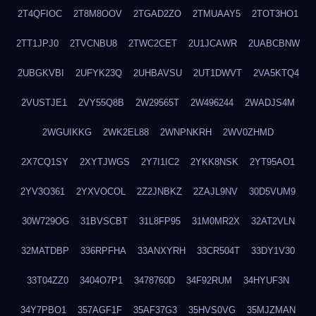
2T4QFIOC
2T8M8OOV
2TGAD2ZO
2TMUAAY5
2TOT3HO1
2TT1JPJ0
2TVCNBU8
2TWC2CET
2U1JCAWR
2UABCBNW
2UBGKVBI
2UFYK23Q
2UHBAVSU
2UT1DWVT
2VA5KTQ4
2VUSTJE1
2VY55Q8B
2W29565T
2W496244
2WADJS4M
2WGUIKKG
2WK2EL88
2WNPNKRH
2WV0ZHMD
2X7CQ1SY
2XYTJWGS
2Y7I1IC2
2YKK8NSK
2YT95AO1
2YV3O361
2YXVOCOL
2Z2JNBKZ
2ZAJL9NV
30D5VUM9
30W729OG
31BVSCBT
31L8FP95
31M0MR2X
32AT2VLN
32MATDBP
336RPFHA
33ANXYRH
33CR504T
33DY1V30
33T04ZZ0
3404O7P1
3478760D
34F92RUM
34HYUF3N
34Y7PBO1
357AGF1F
35AF37G3
35HVS0VG
35MJZMAN