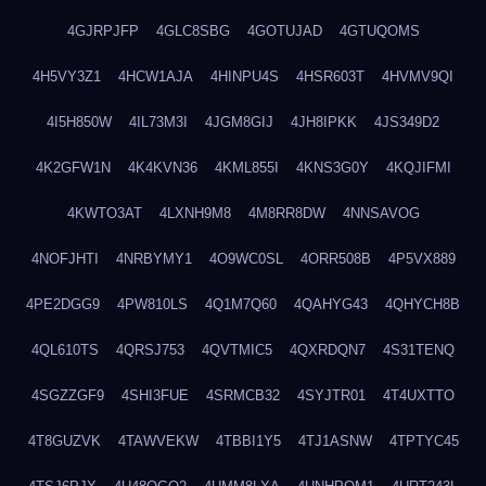
4GJRPJFP
4GLC8SBG
4GOTUJAD
4GTUQOMS
4H5VY3Z1
4HCW1AJA
4HINPU4S
4HSR603T
4HVMV9QI
4I5H850W
4IL73M3I
4JGM8GIJ
4JH8IPKK
4JS349D2
4K2GFW1N
4K4KVN36
4KML855I
4KNS3G0Y
4KQJIFMI
4KWTO3AT
4LXNH9M8
4M8RR8DW
4NNSAVOG
4NOFJHTI
4NRBYMY1
4O9WC0SL
4ORR508B
4P5VX889
4PE2DGG9
4PW810LS
4Q1M7Q60
4QAHYG43
4QHYCH8B
4QL610TS
4QRSJ753
4QVTMIC5
4QXRDQN7
4S31TENQ
4SGZZGF9
4SHI3FUE
4SRMCB32
4SYJTR01
4T4UXTTO
4T8GUZVK
4TAWVEKW
4TBBI1Y5
4TJ1ASNW
4TPTYC45