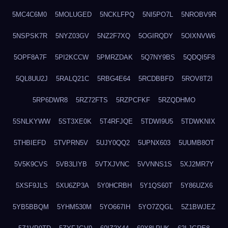
5MC4C6M0
5MOLUGED
5NCKLFPQ
5NI5PO7L
5NROBV9R
5NSPSK7R
5NYZ03GV
5NZ2F7XQ
5OGIRQDY
5OIXNVW6
5OPF8A7F
5PI2KCCW
5PMRZDAK
5Q7NY9BS
5QDQI5F8
5QL8UU2J
5RALQ21C
5RBG4E64
5RCDBBFD
5ROV8T2I
5RP6DWR8
5RZ72FTS
5RZPCFKF
5RZQDHMO
5SNLKYWW
5ST3XE0K
5T4RFJQE
5TDWI9U5
5TDWKNIX
5THBIEFD
5TVPRN5V
5UJY0QQ2
5UPNX603
5UUMB8OT
5V5K9CVS
5VB3LIYB
5VTXJVNC
5VVNNS1S
5XJ2MR7Y
5XSF9JLS
5XU6ZP3A
5Y0HCRBH
5Y1QS60T
5Y86UZX6
5YB5BBQM
5YHM530M
5YO667IH
5YO7ZQGL
5Z1BWJEZ