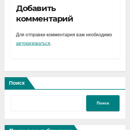
e
er
at
ail
р
Добавить
gr
s
а
комментарий
a
A
в
m
p
и
Для отправки комментария вам необходимо
p
ть
авторизоваться
.
Поиск
Поиск