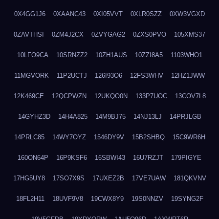
0X4GG1J6
0XAANC43
0XI05VVT
0XLR0SZZ
0XW3VGXD
0ZAVTHSI
0ZM4J2CX
0ZVYGAG2
0ZXS0PVO
105XMS37
10LFO9CA
10SRNZZ2
10ZH1AUS
10ZZI8A5
1103WHO1
11MGVORK
11P2UCTJ
126I93O6
12FS3WHV
12HZ1JWW
12K469CE
12QCPWZN
12UKQO0N
133P7UOC
13COV7L8
14GYHZ3D
14H4A825
14M9BJ75
14NJ13LJ
14PRJLGB
14PRLC85
14WY7OYZ
1546DY9V
15B2SHBQ
15C9WR6H
160ON64P
16P9KSF6
16SBWI43
16U7RZJT
179PIGYE
17HG5UY8
17SO7X9S
17UXEZ2B
17VE7UAW
181QKVNV
18FL2H11
18UVF9V8
19CWX8Y9
19S0NNZV
19SYNG2F