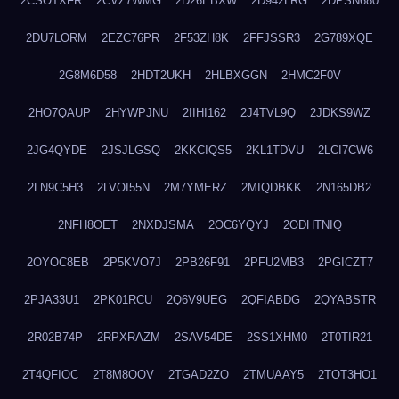
2CSOTXFR
2CVZ7WMG
2D26EBXW
2D942LRG
2DPSN680
2DU7LORM
2EZC76PR
2F53ZH8K
2FFJSSR3
2G789XQE
2G8M6D58
2HDT2UKH
2HLBXGGN
2HMC2F0V
2HO7QAUP
2HYWPJNU
2IIHI162
2J4TVL9Q
2JDKS9WZ
2JG4QYDE
2JSJLGSQ
2KKCIQS5
2KL1TDVU
2LCI7CW6
2LN9C5H3
2LVOI55N
2M7YMERZ
2MIQDBKK
2N165DB2
2NFH8OET
2NXDJSMA
2OC6YQYJ
2ODHTNIQ
2OYOC8EB
2P5KVO7J
2PB26F91
2PFU2MB3
2PGICZT7
2PJA33U1
2PK01RCU
2Q6V9UEG
2QFIABDG
2QYABSTR
2R02B74P
2RPXRAZM
2SAV54DE
2SS1XHM0
2T0TIR21
2T4QFIOC
2T8M8OOV
2TGAD2ZO
2TMUAAY5
2TOT3HO1