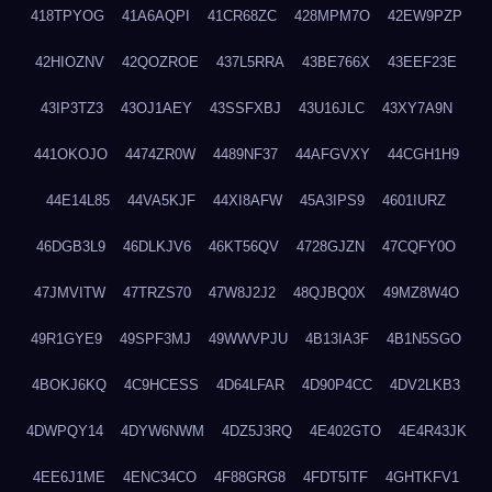
418TPYOG
41A6AQPI
41CR68ZC
428MPM7O
42EW9PZP
42HIOZNV
42QOZROE
437L5RRA
43BE766X
43EEF23E
43IP3TZ3
43OJ1AEY
43SSFXBJ
43U16JLC
43XY7A9N
441OKOJO
4474ZR0W
4489NF37
44AFGVXY
44CGH1H9
44E14L85
44VA5KJF
44XI8AFW
45A3IPS9
4601IURZ
46DGB3L9
46DLKJV6
46KT56QV
4728GJZN
47CQFY0O
47JMVITW
47TRZS70
47W8J2J2
48QJBQ0X
49MZ8W4O
49R1GYE9
49SPF3MJ
49WWVPJU
4B13IA3F
4B1N5SGO
4BOKJ6KQ
4C9HCESS
4D64LFAR
4D90P4CC
4DV2LKB3
4DWPQY14
4DYW6NWM
4DZ5J3RQ
4E402GTO
4E4R43JK
4EE6J1ME
4ENC34CO
4F88GRG8
4FDT5ITF
4GHTKFV1