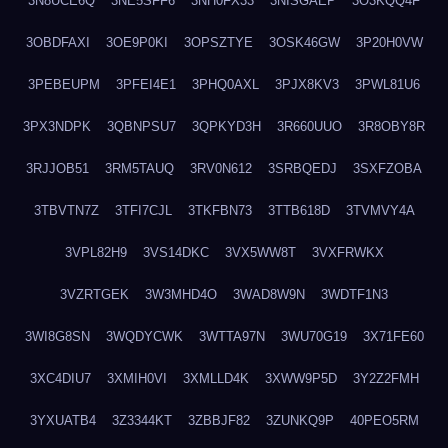
3N8UCE6Q
3NE5SFF6
3NH0FX33
3NISGAEP
3O3KQQ4F
3OBDFAXI
3OE9P0KI
3OPSZTYE
3OSK46GW
3P20H0VW
3PEBEUPM
3PFEI4E1
3PHQ0AXL
3PJX8KV3
3PWL81U6
3PX3NDPK
3QBNPSU7
3QPKYD3H
3R660UUO
3R8OBY8R
3RJJOB51
3RM5TAUQ
3RV0N612
3SRBQEDJ
3SXFZOBA
3TBVTN7Z
3TFI7CJL
3TKFBN73
3TTB618D
3TVMVY4A
3VPL82H9
3VS14DKC
3VX5WW8T
3VXFRWKX
3VZRTGEK
3W3MHD4O
3WAD8W9N
3WDTF1N3
3WI8G8SN
3WQDYCWK
3WTTA97N
3WU70G19
3X71FE60
3XC4DIU7
3XMIH0VI
3XMLLD4K
3XWW9P5D
3Y2Z2FMH
3YXUATB4
3Z3344KT
3ZBBJF82
3ZUNKQ9P
40PEO5RM