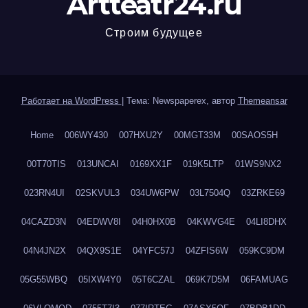
Artteatr24.ru
Строим будущее
Работает на WordPress
|
Тема: Newspaperex, автор
Themeansar
Home
006WY430
007HXU2Y
00MGT33M
00SAOS5H
00T70TIS
013UNCAI
0169XX1F
019K5LTP
01WS9NX2
023RN4UI
02SKVUL3
034UW6PW
03L7504Q
03ZRKE69
04CAZD3N
04EDWV8I
04H0HX0B
04KWVG4E
04LI8DHX
04N4JN2X
04QX9S1E
04YFC57J
04ZFIS6W
059KC9DM
05G55WBQ
05IXW4Y0
05T6CZAL
069K7D5M
06FAMUAG