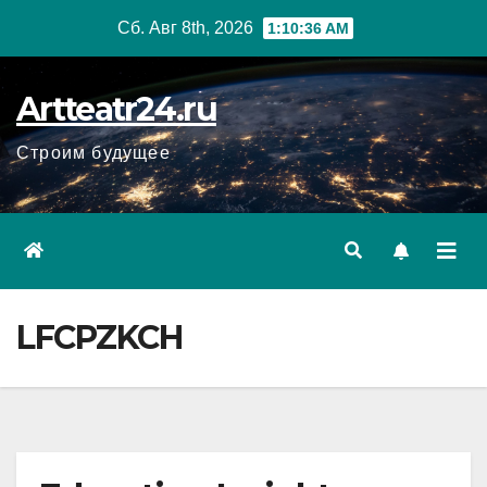
Перейти
Сб. Авг 8th, 2026
1:10:37 AM
к
содержанию
Artteatr24.ru
Строим будущее
LFCPZKCH