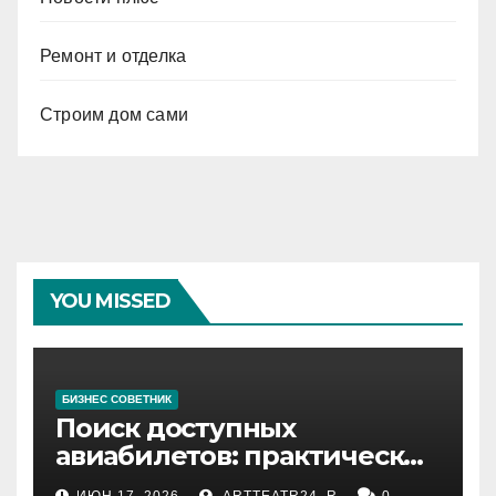
Ремонт и отделка
Строим дом сами
YOU MISSED
БИЗНЕС СОВЕТНИК
Поиск доступных
авиабилетов: практические
рекомендации
ИЮН 17, 2026
ARTTEATR24_R
0