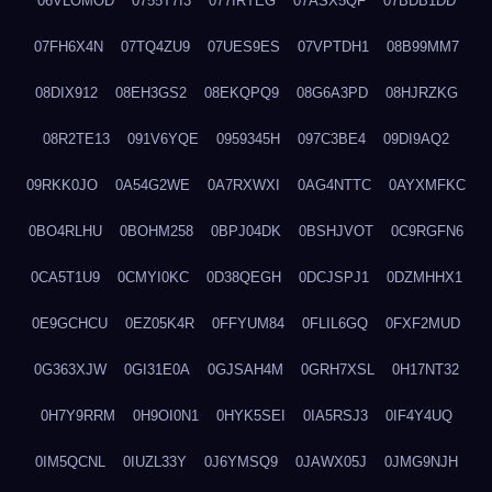
06VLOMOD
0755T7I3
077IRTEG
07ASX5QF
07BDB1DD
07FH6X4N
07TQ4ZU9
07UES9ES
07VPTDH1
08B99MM7
08DIX912
08EH3GS2
08EKQPQ9
08G6A3PD
08HJRZKG
08R2TE13
091V6YQE
0959345H
097C3BE4
09DI9AQ2
09RKK0JO
0A54G2WE
0A7RXWXI
0AG4NTTC
0AYXMFKC
0BO4RLHU
0BOHM258
0BPJ04DK
0BSHJVOT
0C9RGFN6
0CA5T1U9
0CMYI0KC
0D38QEGH
0DCJSPJ1
0DZMHHX1
0E9GCHCU
0EZ05K4R
0FFYUM84
0FLIL6GQ
0FXF2MUD
0G363XJW
0GI31E0A
0GJSAH4M
0GRH7XSL
0H17NT32
0H7Y9RRM
0H9OI0N1
0HYK5SEI
0IA5RSJ3
0IF4Y4UQ
0IM5QCNL
0IUZL33Y
0J6YMSQ9
0JAWX05J
0JMG9NJH