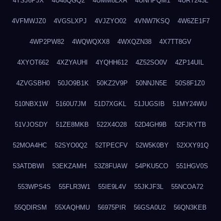
4TSJ6PJX
4U48QGQ2
4UMM8LXA
4UNHPQM1
4URT243L
4VFMWJZ0
4VGSLXPJ
4VJZYO02
4VNW7KSQ
4W6ZE1F7
4WP2PW82
4WQWQXX8
4WXQZN38
4X7TT8GV
4XYOT662
4XZYAUHI
4YQHH612
4Z52SO0V
4ZP14UIL
4ZVGSBH0
50JO9B1K
50KZ2V9P
50NNJN5E
50S8F1Z0
510NBX1W
5160U7JM
51D7XGKL
51JUGSIB
51MY24WU
51VJOSDY
51ZE8MKB
522X4O28
52D4GH9B
52FJKYTB
52MOA4HC
52SYO0Q2
52TPECFV
52W5K0BY
52XXY91Q
53ATDBWI
53EKZAMH
53Z8FUAW
54PKU5CO
551HGV0S
553WPS4S
55FLR3W1
55IE9L4V
55JKJF3L
55NCOA72
55QDIRSM
55XAQHMU
56975PIR
56GSA0U2
56QN3KEB