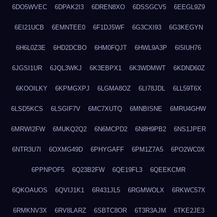
6DO5WVEC
6DPAK2I3
6DREN8XO
6DSSGCV5
6EEGL9Z9
6EI21UCB
6EMNTEE0
6F1DJ5WF
6G3CXI93
6G3KEGYN
6H6L0Z3E
6HD2DCBO
6HM0FQJT
6HWL9A3P
6I5IUH76
6JGSI1UR
6JQL3WKJ
6K3EBPX1
6K3WDMWT
6KDND60Z
6KOOILKY
6KPMGXPJ
6LGMA8OZ
6LI78JDL
6LL59T6X
6LSD5KCS
6LSGIF7V
6MC7XUTQ
6MNBISNE
6MRU4GHW
6MRWI2FW
6MUKQ2Q2
6N6MCPD2
6N8H9PB2
6NS1JPER
6NTR3U7I
6OXMG49D
6PHYGAFF
6PM1Z7A5
6PO2WC0X
6PPNPOF5
6Q23B2FW
6QE19FL3
6QEEKCMR
6QKOAUOS
6QVIJ1K1
6R431JL5
6RGMWOLX
6RKWC57X
6RMKNV3X
6RV8LARZ
6SBTC8OR
6T3R3AJM
6TKE2JE3