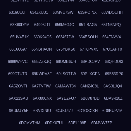
5Z1VP9TD
5ZYFJGV9
60IZ2Y44
60X8LPUK
62LJGRE8
6316UU0I
634ZKLU1
63MVU7SW
63SPQINX
63WDQUHH
63X60DYM
64996J11
659M6G4O
65TIBAG5
65TN6NPQ
65UV4E1K
660K94O5
663467JW
664ESOLH
664FNVV4
66C6U597
66NBHAON
675YBKS0
67T6PVX5
67UCAPT0
6899WHVC
68EZZKJQ
68OMB6UH
68PDCJPV
68QHDOI3
699GTUTR
69KWPV8F
69LSOT1W
69PLXGPN
69S53RP0
6A5ZOVTI
6A7TVFIW
6AMAWT34
6ANZ4C8L
6AS3LJQ4
6AX21SAB
6AX80CNX
6AYEZFQ7
6B0V87BD
6BA9R10Z
6BUMJY5E
6BVXINIU
6CJKUI7J
6D1OSCXH
6D8BUPZM
6DCMVTHM
6DDK07UL
6DEL198E
6DMVW7ZP