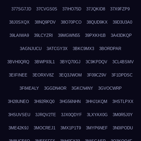
377SG7JD
37CVGS0S
37IHO75D
37JQKID8
37X9FZP9
38J0SXQX
38NQ9PDV
38O70PCO
38QUD9KX
39D3U3A0
39LAIWA9
39LCYZRI
39MGWN55
39PXKH1B
3A43DKQP
3AGNJUCU
3ATCGY3X
3BKC9MX3
3BORDPAR
3BVH0QRQ
3BWP93L1
3BYQ70GJ
3C9KPDQV
3CL4BSMV
3EIFINEE
3EORXV8Z
3EQ3JWOM
3F09CZ9V
3F1DPDSC
3F84EALY
3GGDN4OR
3GKCN4NY
3GVOCWRP
3H28UNEO
3H92RKQ0
3HG56NHN
3HHJ1KQM
3HSTLPXX
3HSUVSEU
3JRQV2TE
3JX0QDYF
3LXYAX0G
3M0R5J0Y
3ME42K9J
3MOCREJ1
3MX1P1T9
3MYP6NEF
3N0IPODU