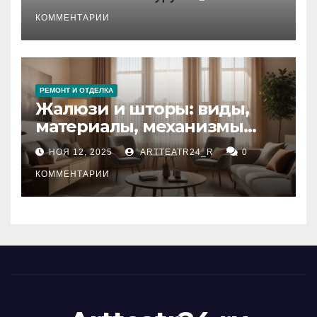
стихийных бедствий на
тезауруса
КОММЕНТАРИИ
РЕМОНТ И ОТДЕЛКА
Жалюзи и шторы: виды,
материалы, механизмы
управления и уход
НОЯ 12, 2025
ARTTEATR24_R
0
КОММЕНТАРИИ