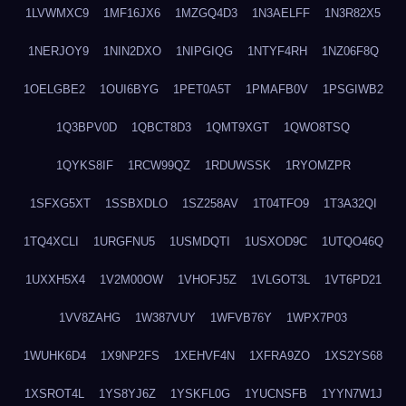
1LVWMXC9
1MF16JX6
1MZGQ4D3
1N3AELFF
1N3R82X5
1NERJOY9
1NIN2DXO
1NIPGIQG
1NTYF4RH
1NZ06F8Q
1OELGBE2
1OUI6BYG
1PET0A5T
1PMAFB0V
1PSGIWB2
1Q3BPV0D
1QBCT8D3
1QMT9XGT
1QWO8TSQ
1QYKS8IF
1RCW99QZ
1RDUWSSK
1RYOMZPR
1SFXG5XT
1SSBXDLO
1SZ258AV
1T04TFO9
1T3A32QI
1TQ4XCLI
1URGFNU5
1USMDQTI
1USXOD9C
1UTQO46Q
1UXXH5X4
1V2M00OW
1VHOFJ5Z
1VLGOT3L
1VT6PD21
1VV8ZAHG
1W387VUY
1WFVB76Y
1WPX7P03
1WUHK6D4
1X9NP2FS
1XEHVF4N
1XFRA9ZO
1XS2YS68
1XSROT4L
1YS8YJ6Z
1YSKFL0G
1YUCNSFB
1YYN7W1J