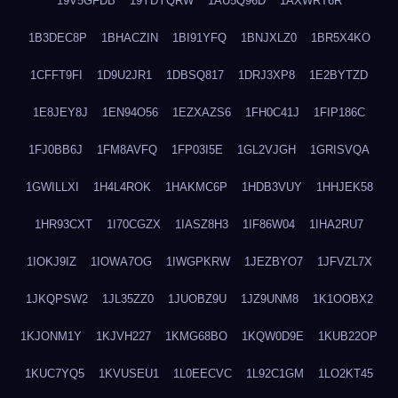
19V5GFDB
19YDYQRW
1AU5Q96D
1AXWRT6R
1B3DEC8P
1BHACZIN
1BI91YFQ
1BNJXLZ0
1BR5X4KO
1CFFT9FI
1D9U2JR1
1DBSQ817
1DRJ3XP8
1E2BYTZD
1E8JEY8J
1EN94O56
1EZXAZS6
1FH0C41J
1FIP186C
1FJ0BB6J
1FM8AVFQ
1FP03I5E
1GL2VJGH
1GRISVQA
1GWILLXI
1H4L4ROK
1HAKMC6P
1HDB3VUY
1HHJEK58
1HR93CXT
1I70CGZX
1IASZ8H3
1IF86W04
1IHA2RU7
1IOKJ9IZ
1IOWA7OG
1IWGPKRW
1JEZBYO7
1JFVZL7X
1JKQPSW2
1JL35ZZ0
1JUOBZ9U
1JZ9UNM8
1K1OOBX2
1KJONM1Y
1KJVH227
1KMG68BO
1KQW0D9E
1KUB22OP
1KUC7YQ5
1KVUSEU1
1L0EECVC
1L92C1GM
1LO2KT45