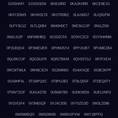
0JX5HAPI
0JXDX9ZM
0K8I19RD
0KA2KHRR
0KCE9EJG
0KFC83WS
0KHXDLT8
0KO7R0BZ
0LA240G7
0LIQ91PM
0LPY3G1Z
0LTLQ0B4
0M40H0CT
0MCMJJJP
0N1LZI50
0NALSI2P
0NFM8HBQ
0O1D2CFA
0O3VCZC0
0OY5HHNM
0P2UDQV4
0P3WEUER
0PHNO5Y4
0PPJIUB7
0PUMEZB4
0QLRKCUP
0QO261FR
0QR27BKM
0QV0STGJ
0R7FXEI4
0RCWTWLK
0RH9C3CH
0S284R8O
0S4IXXQE
0S9E2KPP
0SA9HP4L
0T1MPQXC
0T8PUJB2
0T9LQ0SF
0TDEQ0TY
0TWV72OF
0U01AD7B
0U56W7B0
0UDKWD5I
0UELVNFD
0V2IXSF4
0V3N6SQF
0VJAC930
0VY5ZG3D
0W3LZD86
0W58MBQO
0W5D86N5
0W8SOPXW
0WY1BFPQ