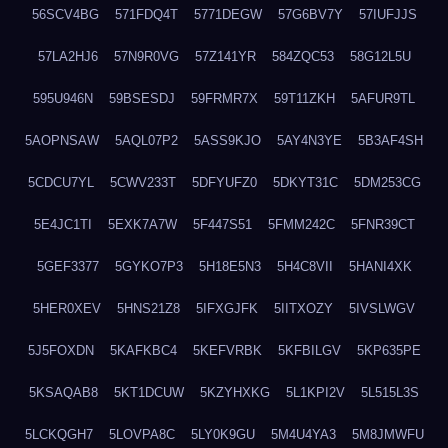
56SCV4BG
571FDQ4T
5771DEGW
57G6BV7Y
57IUFJJS
57LA2HJ6
57N9R0VG
57Z141YR
584ZQC53
58G12L5U
595U946N
59BSESDJ
59FRMR7X
59T11ZKH
5AFUR9TL
5AOPNSAW
5AQL07P2
5ASS9KJO
5AY4N3YE
5B3AF4SH
5CDCU7YL
5CWV233T
5DFYUFZ0
5DKYT31C
5DM253CG
5E4JC1TI
5EXK7A7W
5F447S51
5FMM242C
5FNR39CT
5GEF3377
5GYKO7P3
5H18E5N3
5H4C8VII
5HANI4XK
5HER0XEV
5HNS21Z8
5IFXGJFK
5IITXOZY
5IVSLWGV
5J5FOXDN
5KAFKBC4
5KEFVRBK
5KFBILGV
5KP635PE
5KSAQAB8
5KT1DCUW
5KZYHXKG
5L1KPI2V
5L515L3S
5LCKQGH7
5LOVPA8C
5LY0K9GU
5M4U4YA3
5M8JMWFU