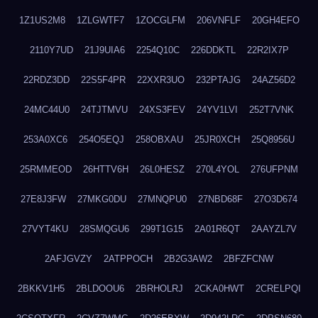
1Z1US2M8
1ZLGWTF7
1ZOCGLFM
206VNFLF
20GH4EFO
2110Y7UD
21J9UIA6
2254Q10C
226DDKTL
22R2IX7P
22RDZ3DD
22S5F4PR
22XXR3UO
232PTAJG
24AZ56D2
24MC44U0
24TJTMVU
24XS3FEV
24YV1LVI
252T7VNK
253A0XC6
254O5EQJ
258OBXAU
25JR0XCH
25Q8956U
25RMMEOD
26HTTV6H
26L0HESZ
270L4YOL
276UFPNM
27E8J3FW
27MKG0DU
27MNQPU0
27NBD68F
27O3D674
27VYT4KU
28SMQGU6
299T1G15
2A01R6QT
2AAYZL7V
2AFJGVZY
2ATPPOCH
2B2G3AW2
2BFZFCNW
2BKKV1H5
2BLDOOU6
2BRHOLRJ
2CKA0HWT
2CRELPQI