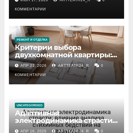
КОММЕНТАРИИ
РЕМОНТ И ОТДЕЛКА
Критерии выбора
двухкомнатной квартиры:
планировка, площадь,
АПР 23, 2026
ARTTEATR24_R
0
состояние и документация
КОММЕНТАРИИ
UNCATEGORISED
Адаптивная
электродинамика страсти:
влияние анализа
АПР 16, 2026
ARTTEATR24_R
0