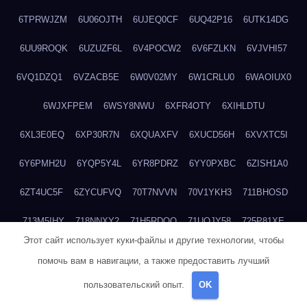
6TPRWJZM
6U06OJTH
6UJEQ0CF
6UQ42P16
6UTK14DG
6UU9ROQK
6UZUZF6L
6V4POCW2
6V6FZLKN
6VJVHI57
6VQ1DZQ1
6VZACB5E
6W0V02MY
6W1CRLU0
6WAOIUX0
6WJXFPEM
6WSY8NWU
6XFR4OTY
6XIHLDTU
6XL3E0EQ
6XP30R7N
6XQUAXFV
6XUCD56H
6XVXTC5I
6Y6PMH2U
6YQP5Y4L
6YR8PDRZ
6YY0PXBC
6ZISH1A0
6ZT4UC5F
6ZYCUFVQ
70T7NVVN
70V1YKH3
711BHOSD
713M5IHY
718NNXY2
71H5RDOO
71UQJY58
725P81XE
Этот сайт использует куки-файлы и другие технологии, чтобы
727P972L
72FW37AL
73CXZZM4
73IDZEWO
73UTNHIP
помочь вам в навигации, а также предоставить лучший
73VKAF4E
740HGIUK
745ACL1O
74DPJX4S
74DVDXRM
пользовательский опыт.
OK