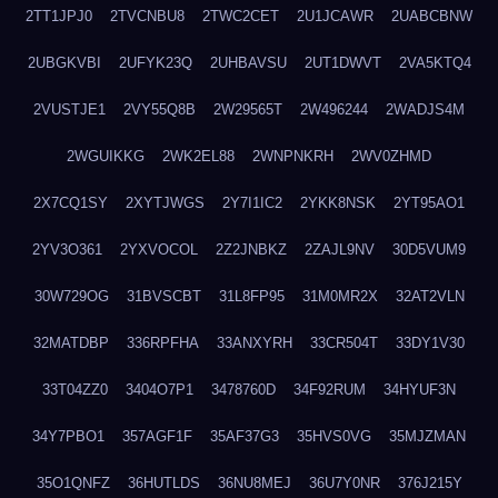
2TT1JPJ0
2TVCNBU8
2TWC2CET
2U1JCAWR
2UABCBNW
2UBGKVBI
2UFYK23Q
2UHBAVSU
2UT1DWVT
2VA5KTQ4
2VUSTJE1
2VY55Q8B
2W29565T
2W496244
2WADJS4M
2WGUIKKG
2WK2EL88
2WNPNKRH
2WV0ZHMD
2X7CQ1SY
2XYTJWGS
2Y7I1IC2
2YKK8NSK
2YT95AO1
2YV3O361
2YXVOCOL
2Z2JNBKZ
2ZAJL9NV
30D5VUM9
30W729OG
31BVSCBT
31L8FP95
31M0MR2X
32AT2VLN
32MATDBP
336RPFHA
33ANXYRH
33CR504T
33DY1V30
33T04ZZ0
3404O7P1
3478760D
34F92RUM
34HYUF3N
34Y7PBO1
357AGF1F
35AF37G3
35HVS0VG
35MJZMAN
35O1QNFZ
36HUTLDS
36NU8MEJ
36U7Y0NR
376J215Y