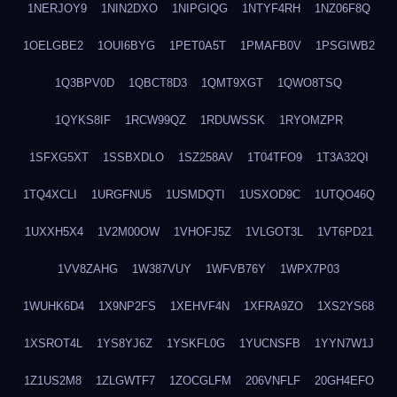
1NERJOY9
1NIN2DXO
1NIPGIQG
1NTYF4RH
1NZ06F8Q
1OELGBE2
1OUI6BYG
1PET0A5T
1PMAFB0V
1PSGIWB2
1Q3BPV0D
1QBCT8D3
1QMT9XGT
1QWO8TSQ
1QYKS8IF
1RCW99QZ
1RDUWSSK
1RYOMZPR
1SFXG5XT
1SSBXDLO
1SZ258AV
1T04TFO9
1T3A32QI
1TQ4XCLI
1URGFNU5
1USMDQTI
1USXOD9C
1UTQO46Q
1UXXH5X4
1V2M00OW
1VHOFJ5Z
1VLGOT3L
1VT6PD21
1VV8ZAHG
1W387VUY
1WFVB76Y
1WPX7P03
1WUHK6D4
1X9NP2FS
1XEHVF4N
1XFRA9ZO
1XS2YS68
1XSROT4L
1YS8YJ6Z
1YSKFL0G
1YUCNSFB
1YYN7W1J
1Z1US2M8
1ZLGWTF7
1ZOCGLFM
206VNFLF
20GH4EFO