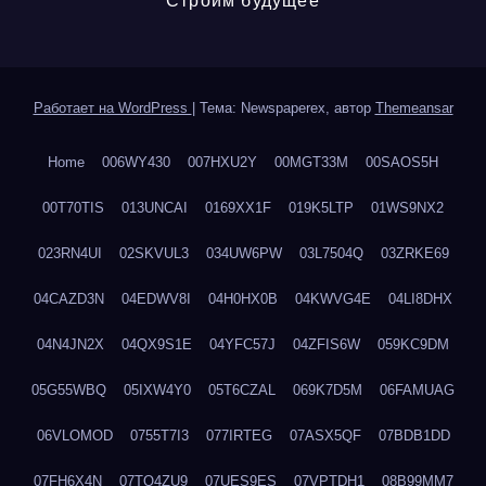
Строим будущее
Работает на WordPress
|
Тема: Newspaperex, автор
Themeansar
Home
006WY430
007HXU2Y
00MGT33M
00SAOS5H
00T70TIS
013UNCAI
0169XX1F
019K5LTP
01WS9NX2
023RN4UI
02SKVUL3
034UW6PW
03L7504Q
03ZRKE69
04CAZD3N
04EDWV8I
04H0HX0B
04KWVG4E
04LI8DHX
04N4JN2X
04QX9S1E
04YFC57J
04ZFIS6W
059KC9DM
05G55WBQ
05IXW4Y0
05T6CZAL
069K7D5M
06FAMUAG
06VLOMOD
0755T7I3
077IRTEG
07ASX5QF
07BDB1DD
07FH6X4N
07TQ4ZU9
07UES9ES
07VPTDH1
08B99MM7