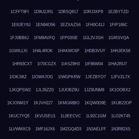
1CFFT9FI
1D9U2JR1
1DBSQ817
1DRJ3XP8
1E2BYTZD
1E8JEY8J
1EN94O56
1EZXAZS6
1FH0C41J
1FIP186C
1FJ0BB6J
1FM8AVFQ
1FP03I5E
1GL2VJGH
1GRISVQA
1GWILLXI
1H4L4ROK
1HAKMC6P
1HDB3VUY
1HHJEK58
1HR93CXT
1I70CGZX
1IASZ8H3
1IF86W04
1IHA2RU7
1IOKJ9IZ
1IOWA7OG
1IWGPKRW
1JEZBYO7
1JFVZL7X
1JKQPSW2
1JL35ZZ0
1JUOBZ9U
1JZ9UNM8
1K1OOBX2
1KJONM1Y
1KJVH227
1KMG68BO
1KQW0D9E
1KUB22OP
1KUC7YQ5
1KVUSEU1
1L0EECVC
1L92C1GM
1LO2KT45
1LVWMXC9
1MF16JX6
1MZGQ4D3
1N3AELFF
1N3R82X5