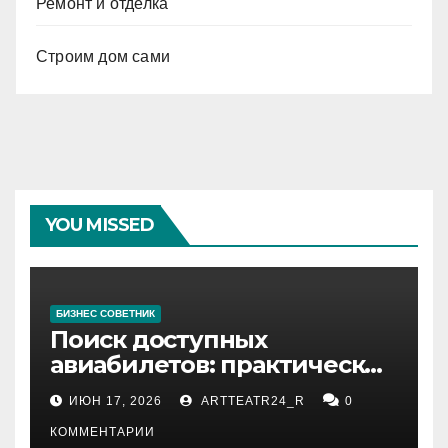
Ремонт и отделка
Строим дом сами
YOU MISSED
БИЗНЕС СОВЕТНИК
Поиск доступных
авиабилетов: практические
рекомендации
ИЮН 17, 2026
ARTTEATR24_R
0
КОММЕНТАРИИ