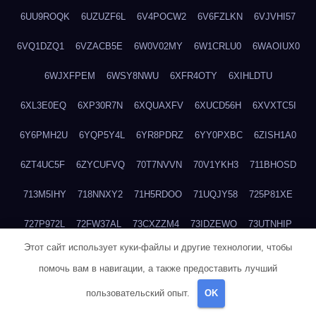
6UU9ROQK
6UZUZF6L
6V4POCW2
6V6FZLKN
6VJVHI57
6VQ1DZQ1
6VZACB5E
6W0V02MY
6W1CRLU0
6WAOIUX0
6WJXFPEM
6WSY8NWU
6XFR4OTY
6XIHLDTU
6XL3E0EQ
6XP30R7N
6XQUAXFV
6XUCD56H
6XVXTC5I
6Y6PMH2U
6YQP5Y4L
6YR8PDRZ
6YY0PXBC
6ZISH1A0
6ZT4UC5F
6ZYCUFVQ
70T7NVVN
70V1YKH3
711BHOSD
713M5IHY
718NNXY2
71H5RDOO
71UQJY58
725P81XE
727P972L
72FW37AL
73CXZZM4
73IDZEWO
73UTNHIP
Этот сайт использует куки-файлы и другие технологии, чтобы
73VKAF4E
740HGIUK
745ACL1O
74DPJX4S
74DVDXRM
помочь вам в навигации, а также предоставить лучший
74FGRN3A
7612HD1B
7651K273
76BJGQ4F
76G4013Z
пользовательский опыт.
OK
76HU4CRK
76LLJI2Y
7777M27H
77BED9B2
77BGMMG4