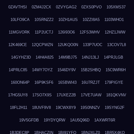
0ZAVTHSI
0ZM4J2CX
0ZVYGAG2
0ZXS0PVO
105XMS37
10LFO9CA
10SRNZZ2
10ZH1AUS
10ZZI8A5
1103WHO1
11MGVORK
11P2UCTJ
126I93O6
12FS3WHV
12HZ1JWW
12K469CE
12QCPWZN
12UKQO0N
133P7UOC
13COV7L8
14GYHZ3D
14H4A825
14M9BJ75
14NJ13LJ
14PRJLGB
14PRLC85
14WY7OYZ
1546DY9V
15B2SHBQ
15C9WR6H
160ON64P
16P9KSF6
16SBWI43
16U7RZJT
179PIGYE
17HG5UY8
17SO7X9S
17UXEZ2B
17VE7UAW
181QKVNV
18FL2H11
18UVF9V8
19CWX8Y9
19S0NNZV
19SYNG2F
19V5GFDB
19YDYQRW
1AU5Q96D
1AXWRT6R
1B3DEC8P
1BHACZIN
1BI91YFQ
1BNJXLZ0
1BR5X4KO