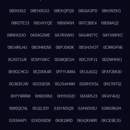
08DIX912
08EH3GS2
08EKQPQ9
08G6A3PD
08HJRZKG
08R2TE13
091V6YQE
0959345H
097C3BE4
09DI9AQ2
09RKK0JO
0A54G2WE
0A7RXWXI
0AG4NTTC
0AYXMFKC
0BO4RLHU
0BOHM258
0BPJ04DK
0BSHJVOT
0C9RGFN6
0CA5T1U9
0CMYI0KC
0D38QEGH
0DCJSPJ1
0DZMHHX1
0E9GCHCU
0EZ05K4R
0FFYUM84
0FLIL6GQ
0FXF2MUD
0G363XJW
0GI31E0A
0GJSAH4M
0GRH7XSL
0H17NT32
0H7Y9RRM
0H9OI0N1
0HYK5SEI
0IA5RSJ3
0IF4Y4UQ
0IM5QCNL
0IUZL33Y
0J6YMSQ9
0JAWX05J
0JMG9NJH
0JX5HAPI
0JXDX9ZM
0K8I19RD
0KA2KHRR
0KCE9EJG