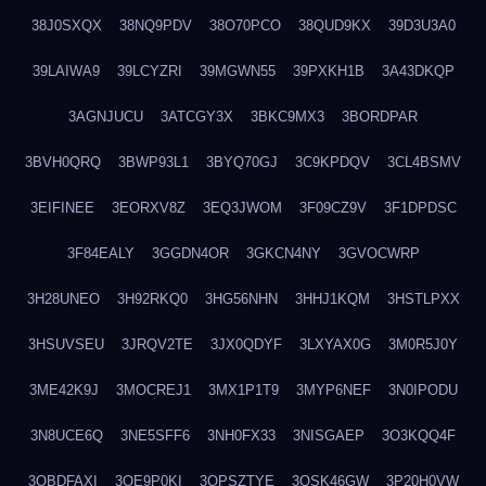
38J0SXQX
38NQ9PDV
38O70PCO
38QUD9KX
39D3U3A0
39LAIWA9
39LCYZRI
39MGWN55
39PXKH1B
3A43DKQP
3AGNJUCU
3ATCGY3X
3BKC9MX3
3BORDPAR
3BVH0QRQ
3BWP93L1
3BYQ70GJ
3C9KPDQV
3CL4BSMV
3EIFINEE
3EORXV8Z
3EQ3JWOM
3F09CZ9V
3F1DPDSC
3F84EALY
3GGDN4OR
3GKCN4NY
3GVOCWRP
3H28UNEO
3H92RKQ0
3HG56NHN
3HHJ1KQM
3HSTLPXX
3HSUVSEU
3JRQV2TE
3JX0QDYF
3LXYAX0G
3M0R5J0Y
3ME42K9J
3MOCREJ1
3MX1P1T9
3MYP6NEF
3N0IPODU
3N8UCE6Q
3NE5SFF6
3NH0FX33
3NISGAEP
3O3KQQ4F
3OBDFAXI
3OE9P0KI
3OPSZTYE
3OSK46GW
3P20H0VW