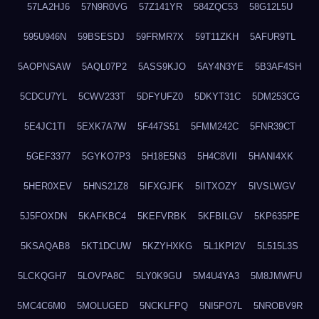
57LA2HJ6
57N9R0VG
57Z141YR
584ZQC53
58G12L5U
595U946N
59BSESDJ
59FRMR7X
59T11ZKH
5AFUR9TL
5AOPNSAW
5AQL07P2
5ASS9KJO
5AY4N3YE
5B3AF4SH
5CDCU7YL
5CWV233T
5DFYUFZ0
5DKYT31C
5DM253CG
5E4JC1TI
5EXK7A7W
5F447S51
5FMM242C
5FNR39CT
5GEF3377
5GYKO7P3
5H18E5N3
5H4C8VII
5HANI4XK
5HER0XEV
5HNS21Z8
5IFXGJFK
5IITXOZY
5IVSLWGV
5J5FOXDN
5KAFKBC4
5KEFVRBK
5KFBILGV
5KP635PE
5KSAQAB8
5KT1DCUW
5KZYHXKG
5L1KPI2V
5L515L3S
5LCKQGH7
5LOVPA8C
5LY0K9GU
5M4U4YA3
5M8JMWFU
5MC4C6M0
5MOLUGED
5NCKLFPQ
5NI5PO7L
5NROBV9R