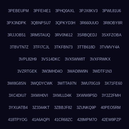
3PEBEUPM
3PFEI4E1
3PHQ0AXL
3PJX8KV3
3PWL81U6
3PX3NDPK
3QBNPSU7
3QPKYD3H
3R660UUO
3R8OBY8R
3RJJOB51
3RM5TAUQ
3RV0N612
3SRBQEDJ
3SXFZOBA
3TBVTN7Z
3TFI7CJL
3TKFBN73
3TTB618D
3TVMVY4A
3VPL82H9
3VS14DKC
3VX5WW8T
3VXFRWKX
3VZRTGEK
3W3MHD4O
3WAD8W9N
3WDTF1N3
3WI8G8SN
3WQDYCWK
3WTTA97N
3WU70G19
3X71FE60
3XC4DIU7
3XMIH0VI
3XMLLD4K
3XWW9P5D
3Y2Z2FMH
3YXUATB4
3Z3344KT
3ZBBJF82
3ZUNKQ9P
40PEO5RM
418TPYOG
41A6AQPI
41CR68ZC
428MPM7O
42EW9PZP