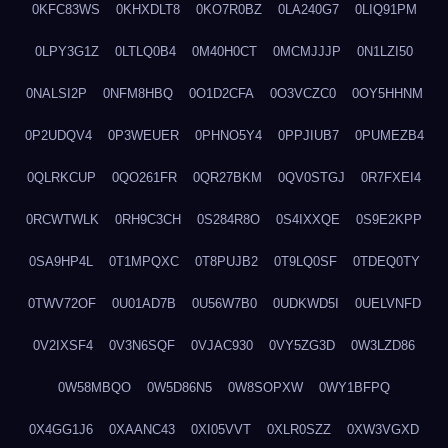
0KFC83WS
0KHXDLT8
0KO7R0BZ
0LA240G7
0LIQ91PM
0LPY3G1Z
0LTLQ0B4
0M40H0CT
0MCMJJJP
0N1LZI50
0NALSI2P
0NFM8HBQ
0O1D2CFA
0O3VCZC0
0OY5HHNM
0P2UDQV4
0P3WEUER
0PHNO5Y4
0PPJIUB7
0PUMEZB4
0QLRKCUP
0QO261FR
0QR27BKM
0QV0STGJ
0R7FXEI4
0RCWTWLK
0RH9C3CH
0S284R8O
0S4IXXQE
0S9E2KPP
0SA9HP4L
0T1MPQXC
0T8PUJB2
0T9LQ0SF
0TDEQ0TY
0TWV72OF
0U01AD7B
0U56W7B0
0UDKWD5I
0UELVNFD
0V2IXSF4
0V3N6SQF
0VJAC930
0VY5ZG3D
0W3LZD86
0W58MBQO
0W5D86N5
0W8SOPXW
0WY1BFPQ
0X4GG1J6
0XAANC43
0XI05VVT
0XLR0SZZ
0XW3VGXD