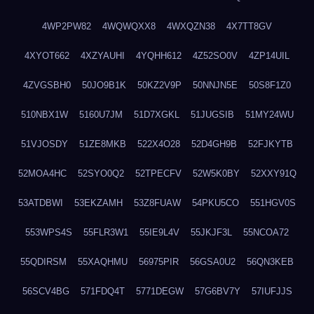
4WP2PW82
4WQWQXX8
4WXQZN38
4X7TT8GV
4XYOT662
4XZYAUHI
4YQHH612
4Z52SO0V
4ZP14UIL
4ZVGSBH0
50JO9B1K
50KZ2V9P
50NNJN5E
50S8F1Z0
510NBX1W
5160U7JM
51D7XGKL
51JUGSIB
51MY24WU
51VJOSDY
51ZE8MKB
522X4O28
52D4GH9B
52FJKYTB
52MOA4HC
52SYO0Q2
52TPECFV
52W5K0BY
52XXY91Q
53ATDBWI
53EKZAMH
53Z8FUAW
54PKU5CO
551HGV0S
553WPS4S
55FLR3W1
55IE9L4V
55JKJF3L
55NCOA72
55QDIRSM
55XAQHMU
56975PIR
56GSA0U2
56QN3KEB
56SCV4BG
571FDQ4T
5771DEGW
57G6BV7Y
57IUFJJS