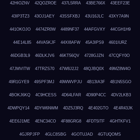
42HIOZNV
42QOZROE
437L5RRA
43BE766X
43EEF23E
43IP3TZ3
43OJ1AEY
43SSFXBJ
43U16JLC
43XY7A9N
441OKOJO
4474ZR0W
4489NF37
44AFGVXY
44CGH1H9
44E14L85
44VA5KJF
44XI8AFW
45A3IPS9
4601IURZ
46DGB3L9
46DLKJV6
46KT56QV
4728GJZN
47CQFY0O
47JMVITW
47TRZS70
47W8J2J2
48QJBQ0X
49MZ8W4O
49R1GYE9
49SPF3MJ
49WWVPJU
4B13IA3F
4B1N5SGO
4BOKJ6KQ
4C9HCESS
4D64LFAR
4D90P4CC
4DV2LKB3
4DWPQY14
4DYW6NWM
4DZ5J3RQ
4E402GTO
4E4R43JK
4EE6J1ME
4ENC34CO
4F88GRG8
4FDT5ITF
4GHTKFV1
4GJRPJFP
4GLC8SBG
4GOTUJAD
4GTUQOMS