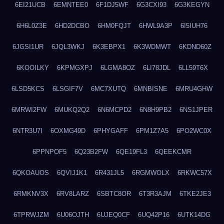
6EI21UCB
6EMNTEE0
6F1DJ5WF
6G3CXI93
6G3KEGYN
6H6L0Z3E
6HD2DCBO
6HM0FQJT
6HWL9A3P
6I5IUH76
6JGSI1UR
6JQL3WKJ
6K3EBPX1
6K3WDMWT
6KDND60Z
6KOOILKY
6KPMGXPJ
6LGMA8OZ
6LI78JDL
6LL59T6X
6LSD5KCS
6LSGIF7V
6MC7XUTQ
6MNBISNE
6MRU4GHW
6MRWI2FW
6MUKQ2Q2
6N6MCPD2
6N8H9PB2
6NS1JPER
6NTR3U7I
6OXMG49D
6PHYGAFF
6PM1Z7A5
6PO2WC0X
6PPNPOF5
6Q23B2FW
6QE19FL3
6QEEKCMR
6QKOAUOS
6QVIJ1K1
6R431JL5
6RGMWOLX
6RKWC57X
6RMKNV3X
6RV8LARZ
6SBTC8OR
6T3R3AJM
6TKE2JE3
6TPRWJZM
6U06OJTH
6UJEQ0CF
6UQ42P16
6UTK14DG