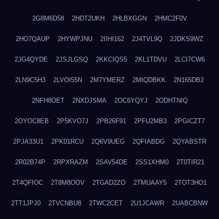
2G8M6D58
2HDT2UKH
2HLBXGGN
2HMC2F0V
2HO7QAUP
2HYWPJNU
2IIHI162
2J4TVL9Q
2JDKS9WZ
2JG4QYDE
2JSJLGSQ
2KKCIQS5
2KL1TDVU
2LCI7CW6
2LN9C5H3
2LVOI55N
2M7YMERZ
2MIQDBKK
2N165DB2
2NFH8OET
2NXDJSMA
2OC6YQYJ
2ODHTNIQ
2OYOC8EB
2P5KVO7J
2PB26F91
2PFU2MB3
2PGICZT7
2PJA33U1
2PK01RCU
2Q6V9UEG
2QFIABDG
2QYABSTR
2R02B74P
2RPXRAZM
2SAV54DE
2SS1XHM0
2T0TIR21
2T4QFIOC
2T8M8OOV
2TGAD2ZO
2TMUAAY5
2TOT3HO1
2TT1JPJ0
2TVCNBU8
2TWC2CET
2U1JCAWR
2UABCBNW