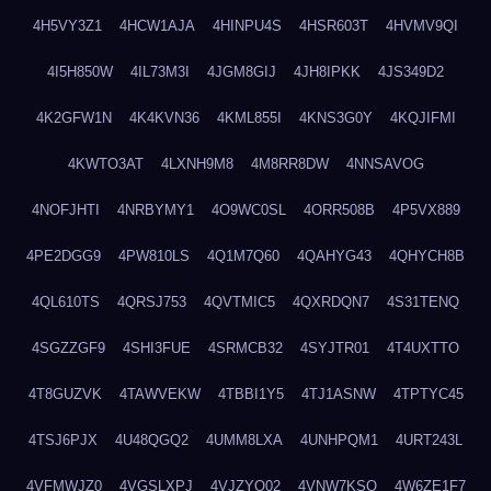
4H5VY3Z1
4HCW1AJA
4HINPU4S
4HSR603T
4HVMV9QI
4I5H850W
4IL73M3I
4JGM8GIJ
4JH8IPKK
4JS349D2
4K2GFW1N
4K4KVN36
4KML855I
4KNS3G0Y
4KQJIFMI
4KWTO3AT
4LXNH9M8
4M8RR8DW
4NNSAVOG
4NOFJHTI
4NRBYMY1
4O9WC0SL
4ORR508B
4P5VX889
4PE2DGG9
4PW810LS
4Q1M7Q60
4QAHYG43
4QHYCH8B
4QL610TS
4QRSJ753
4QVTMIC5
4QXRDQN7
4S31TENQ
4SGZZGF9
4SHI3FUE
4SRMCB32
4SYJTR01
4T4UXTTO
4T8GUZVK
4TAWVEKW
4TBBI1Y5
4TJ1ASNW
4TPTYC45
4TSJ6PJX
4U48QGQ2
4UMM8LXA
4UNHPQM1
4URT243L
4VFMWJZ0
4VGSLXPJ
4VJZYO02
4VNW7KSQ
4W6ZE1F7