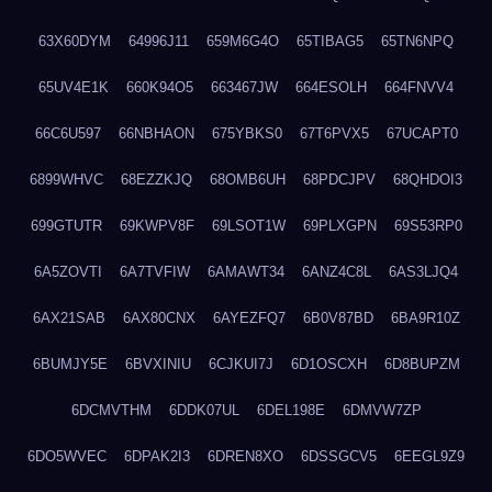
63X60DYM
64996J11
659M6G4O
65TIBAG5
65TN6NPQ
65UV4E1K
660K94O5
663467JW
664ESOLH
664FNVV4
66C6U597
66NBHAON
675YBKS0
67T6PVX5
67UCAPT0
6899WHVC
68EZZKJQ
68OMB6UH
68PDCJPV
68QHDOI3
699GTUTR
69KWPV8F
69LSOT1W
69PLXGPN
69S53RP0
6A5ZOVTI
6A7TVFIW
6AMAWT34
6ANZ4C8L
6AS3LJQ4
6AX21SAB
6AX80CNX
6AYEZFQ7
6B0V87BD
6BA9R10Z
6BUMJY5E
6BVXINIU
6CJKUI7J
6D1OSCXH
6D8BUPZM
6DCMVTHM
6DDK07UL
6DEL198E
6DMVW7ZP
6DO5WVEC
6DPAK2I3
6DREN8XO
6DSSGCV5
6EEGL9Z9