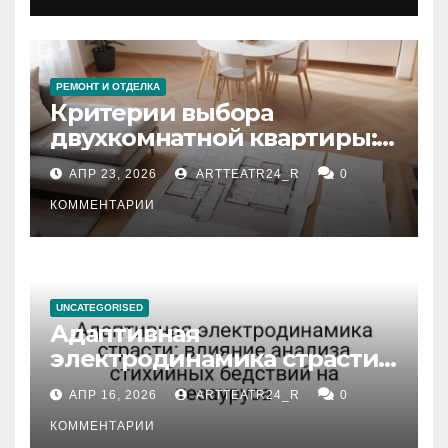
РЕМОНТ И ОТДЕЛКА
Критерии выбора
двухкомнатной квартиры:
планировка, площадь,
АПР 23, 2026
ARTTEATR24_R
0
состояние и документация
КОММЕНТАРИИ
UNCATEGORISED
Адаптивная
электродинамика страсти:
влияние анализа
АПР 16, 2026
ARTTEATR24_R
0
стихийных бедствий на
тезауруса
КОММЕНТАРИИ