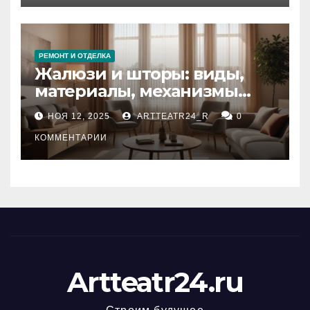
РЕМОНТ И ОТДЕЛКА
Жалюзи и шторы: виды,
материалы, механизмы
управления и уход
НОЯ 12, 2025
ARTTEATR24_R
0
КОММЕНТАРИИ
Artteatr24.ru