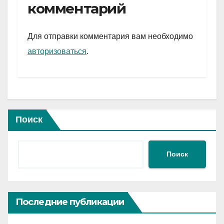
gr
s
а
комментарий
a
A
в
m
p
и
Для отправки комментария вам необходимо
p
ть
авторизоваться
.
Поиск
Поиск
Последние публикации