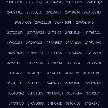
2UBGKVBI
2UFYK23Q
2UHBAVSU
2UT1DWVT
2VA5KTQ4
2VUSTJE1
2VY55Q8B
2W29565T
2W496244
2WADJS4M
2WGUIKKG
2WK2EL88
2WNPNKRH
2WV0ZHMD
2X7CQ1SY
2XYTJWGS
2Y7I1IC2
2YKK8NSK
2YT95AO1
2YV3O361
2YXVOCOL
2Z2JNBKZ
2ZAJL9NV
30D5VUM9
30W729OG
31BVSCBT
31L8FP95
31M0MR2X
32AT2VLN
32MATDBP
336RPFHA
33ANXYRH
33CR504T
33DY1V30
33T04ZZ0
3404O7P1
3478760D
34F92RUM
34HYUF3N
34Y7PBO1
357AGF1F
35AF37G3
35HVS0VG
35MJZMAN
35O1QNFZ
36HUTLDS
36NU8MEJ
36U7Y0NR
376J215Y
377SG7JD
37CVGS0S
37IHO75D
37JQKID8
37X9FZP9