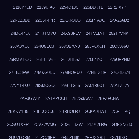
2110Y7UD
21J9UIA6
2254Q10C
226DDKTL
22R2IX7P
22RDZ3DD
22S5F4PR
22XXR3UO
232PTAJG
24AZ56D2
24MC44U0
24TJTMVU
24XS3FEV
24YV1LVI
252T7VNK
253A0XC6
254O5EQJ
258OBXAU
25JR0XCH
25Q8956U
25RMMEOD
26HTTV6H
26L0HESZ
270L4YOL
276UFPNM
27E8J3FW
27MKG0DU
27MNQPU0
27NBD68F
27O3D674
27VYT4KU
28SMQGU6
299T1G15
2A01R6QT
2AAYZL7V
2AFJGVZY
2ATPPOCH
2B2G3AW2
2BFZFCNW
2BKKV1H5
2BLDOOU6
2BRHOLRJ
2CKA0HWT
2CRELPQI
2CSOTXFR
2CVZ7WMG
2D26EBXW
2D942LRG
2DPSN680
2DU7LORM
2EZC76PR
2F53ZH8K
2FFJSSR3
2G789XQE