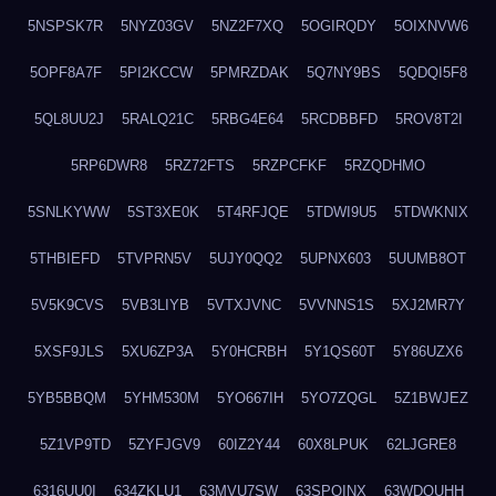
5NSPSK7R
5NYZ03GV
5NZ2F7XQ
5OGIRQDY
5OIXNVW6
5OPF8A7F
5PI2KCCW
5PMRZDAK
5Q7NY9BS
5QDQI5F8
5QL8UU2J
5RALQ21C
5RBG4E64
5RCDBBFD
5ROV8T2I
5RP6DWR8
5RZ72FTS
5RZPCFKF
5RZQDHMO
5SNLKYWW
5ST3XE0K
5T4RFJQE
5TDWI9U5
5TDWKNIX
5THBIEFD
5TVPRN5V
5UJY0QQ2
5UPNX603
5UUMB8OT
5V5K9CVS
5VB3LIYB
5VTXJVNC
5VVNNS1S
5XJ2MR7Y
5XSF9JLS
5XU6ZP3A
5Y0HCRBH
5Y1QS60T
5Y86UZX6
5YB5BBQM
5YHM530M
5YO667IH
5YO7ZQGL
5Z1BWJEZ
5Z1VP9TD
5ZYFJGV9
60IZ2Y44
60X8LPUK
62LJGRE8
6316UU0I
634ZKLU1
63MVU7SW
63SPQINX
63WDQUHH