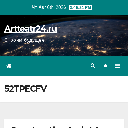
Перейти
Чт. Авг 6th, 2026
3:46:22 PM
к
содержанию
Artteatr24.ru
Строим будущее
52TPECFV