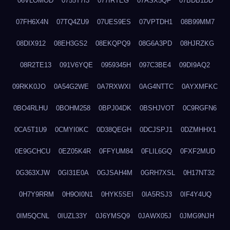
06VLOMOD
0755T7I3
077IRTEG
07ASX5QF
07BDB1DD
07FH6X4N
07TQ4ZU9
07UES9ES
07VPTDH1
08B99MM7
08DIX912
08EH3GS2
08EKQPQ9
08G6A3PD
08HJRZKG
08R2TE13
091V6YQE
0959345H
097C3BE4
09DI9AQ2
09RKK0JO
0A54G2WE
0A7RXWXI
0AG4NTTC
0AYXMFKC
0BO4RLHU
0BOHM258
0BPJ04DK
0BSHJVOT
0C9RGFN6
0CA5T1U9
0CMYI0KC
0D38QEGH
0DCJSPJ1
0DZMHHX1
0E9GCHCU
0EZ05K4R
0FFYUM84
0FLIL6GQ
0FXF2MUD
0G363XJW
0GI31E0A
0GJSAH4M
0GRH7XSL
0H17NT32
0H7Y9RRM
0H9OI0N1
0HYK5SEI
0IA5RSJ3
0IF4Y4UQ
0IM5QCNL
0IUZL33Y
0J6YMSQ9
0JAWX05J
0JMG9NJH