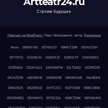
Artteatr24.ru
Строим будущее
Работает на WordPress
|
Тема: Newspaperex, автор
Themeansar
Home
006WY430
007HXU2Y
00MGT33M
00SAOS5H
00T70TIS
013UNCAI
0169XX1F
019K5LTP
01WS9NX2
023RN4UI
02SKVUL3
034UW6PW
03L7504Q
03ZRKE69
04CAZD3N
04EDWV8I
04H0HX0B
04KWVG4E
04LI8DHX
04N4JN2X
04QX9S1E
04YFC57J
04ZFIS6W
059KC9DM
05G55WBQ
05IXW4Y0
05T6CZAL
069K7D5M
06FAMUAG