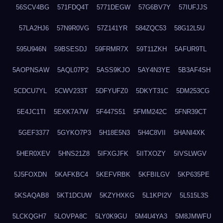
56SCV4BG
571FDQ4T
5771DEGW
57G6BV7Y
57IUFJJS
57LA2HJ6
57N9R0VG
57Z141YR
584ZQC53
58G12L5U
595U946N
59BSESDJ
59FRMR7X
59T11ZKH
5AFUR9TL
5AOPNSAW
5AQL07P2
5ASS9KJO
5AY4N3YE
5B3AF4SH
5CDCU7YL
5CWV233T
5DFYUFZ0
5DKYT31C
5DM253CG
5E4JC1TI
5EXK7A7W
5F447S51
5FMM242C
5FNR39CT
5GEF3377
5GYKO7P3
5H18E5N3
5H4C8VII
5HANI4XK
5HER0XEV
5HNS21Z8
5IFXGJFK
5IITXOZY
5IVSLWGV
5J5FOXDN
5KAFKBC4
5KEFVRBK
5KFBILGV
5KP635PE
5KSAQAB8
5KT1DCUW
5KZYHXKG
5L1KPI2V
5L515L3S
5LCKQGH7
5LOVPA8C
5LY0K9GU
5M4U4YA3
5M8JMWFU