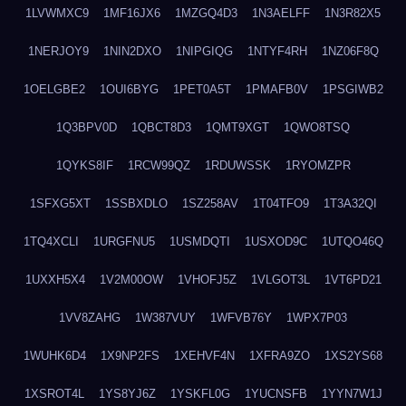
1LVWMXC9
1MF16JX6
1MZGQ4D3
1N3AELFF
1N3R82X5
1NERJOY9
1NIN2DXO
1NIPGIQG
1NTYF4RH
1NZ06F8Q
1OELGBE2
1OUI6BYG
1PET0A5T
1PMAFB0V
1PSGIWB2
1Q3BPV0D
1QBCT8D3
1QMT9XGT
1QWO8TSQ
1QYKS8IF
1RCW99QZ
1RDUWSSK
1RYOMZPR
1SFXG5XT
1SSBXDLO
1SZ258AV
1T04TFO9
1T3A32QI
1TQ4XCLI
1URGFNU5
1USMDQTI
1USXOD9C
1UTQO46Q
1UXXH5X4
1V2M00OW
1VHOFJ5Z
1VLGOT3L
1VT6PD21
1VV8ZAHG
1W387VUY
1WFVB76Y
1WPX7P03
1WUHK6D4
1X9NP2FS
1XEHVF4N
1XFRA9ZO
1XS2YS68
1XSROT4L
1YS8YJ6Z
1YSKFL0G
1YUCNSFB
1YYN7W1J