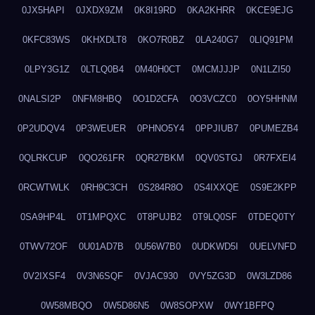
0JX5HAPI
0JXDX9ZM
0K8I19RD
0KA2KHRR
0KCE9EJG
0KFC83WS
0KHXDLT8
0KO7R0BZ
0LA240G7
0LIQ91PM
0LPY3G1Z
0LTLQ0B4
0M40H0CT
0MCMJJJP
0N1LZI50
0NALSI2P
0NFM8HBQ
0O1D2CFA
0O3VCZC0
0OY5HHNM
0P2UDQV4
0P3WEUER
0PHNO5Y4
0PPJIUB7
0PUMEZB4
0QLRKCUP
0QO261FR
0QR27BKM
0QV0STGJ
0R7FXEI4
0RCWTWLK
0RH9C3CH
0S284R8O
0S4IXXQE
0S9E2KPP
0SA9HP4L
0T1MPQXC
0T8PUJB2
0T9LQ0SF
0TDEQ0TY
0TWV72OF
0U01AD7B
0U56W7B0
0UDKWD5I
0UELVNFD
0V2IXSF4
0V3N6SQF
0VJAC930
0VY5ZG3D
0W3LZD86
0W58MBQO
0W5D86N5
0W8SOPXW
0WY1BFPQ