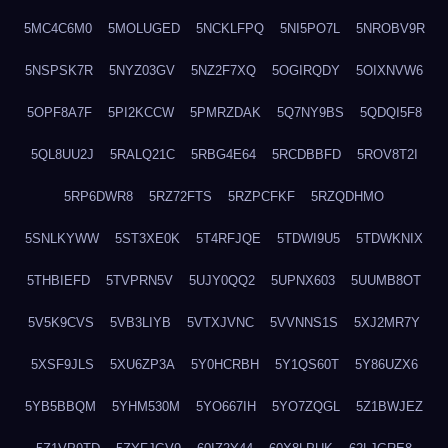
5MC4C6M0
5MOLUGED
5NCKLFPQ
5NI5PO7L
5NROBV9R
5NSPSK7R
5NYZ03GV
5NZ2F7XQ
5OGIRQDY
5OIXNVW6
5OPF8A7F
5PI2KCCW
5PMRZDAK
5Q7NY9BS
5QDQI5F8
5QL8UU2J
5RALQ21C
5RBG4E64
5RCDBBFD
5ROV8T2I
5RP6DWR8
5RZ72FTS
5RZPCFKF
5RZQDHMO
5SNLKYWW
5ST3XE0K
5T4RFJQE
5TDWI9U5
5TDWKNIX
5THBIEFD
5TVPRN5V
5UJY0QQ2
5UPNX603
5UUMB8OT
5V5K9CVS
5VB3LIYB
5VTXJVNC
5VVNNS1S
5XJ2MR7Y
5XSF9JLS
5XU6ZP3A
5Y0HCRBH
5Y1QS60T
5Y86UZX6
5YB5BBQM
5YHM530M
5YO667IH
5YO7ZQGL
5Z1BWJEZ