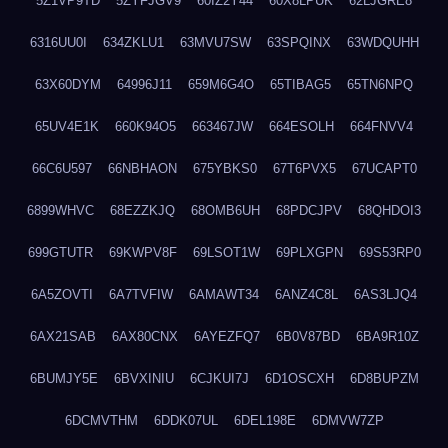
5Z1VP9TD
5ZYFJGV9
60IZ2Y44
60X8LPUK
62LJGRE8
6316UU0I
634ZKLU1
63MVU7SW
63SPQINX
63WDQUHH
63X60DYM
64996J11
659M6G4O
65TIBAG5
65TN6NPQ
65UV4E1K
660K94O5
663467JW
664ESOLH
664FNVV4
66C6U597
66NBHAON
675YBKS0
67T6PVX5
67UCAPT0
6899WHVC
68EZZKJQ
68OMB6UH
68PDCJPV
68QHDOI3
699GTUTR
69KWPV8F
69LSOT1W
69PLXGPN
69S53RP0
6A5ZOVTI
6A7TVFIW
6AMAWT34
6ANZ4C8L
6AS3LJQ4
6AX21SAB
6AX80CNX
6AYEZFQ7
6B0V87BD
6BA9R10Z
6BUMJY5E
6BVXINIU
6CJKUI7J
6D1OSCXH
6D8BUPZM
6DCMVTHM
6DDK07UL
6DEL198E
6DMVW7ZP