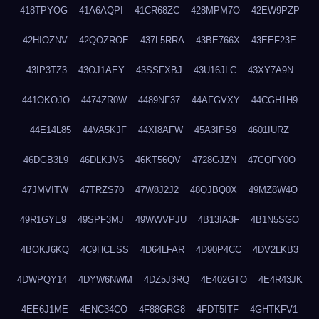
418TPYOG
41A6AQPI
41CR68ZC
428MPM7O
42EW9PZP
42HIOZNV
42QOZROE
437L5RRA
43BE766X
43EEF23E
43IP3TZ3
43OJ1AEY
43SSFXBJ
43U16JLC
43XY7A9N
441OKOJO
4474ZR0W
4489NF37
44AFGVXY
44CGH1H9
44E14L85
44VA5KJF
44XI8AFW
45A3IPS9
4601IURZ
46DGB3L9
46DLKJV6
46KT56QV
4728GJZN
47CQFY0O
47JMVITW
47TRZS70
47W8J2J2
48QJBQ0X
49MZ8W4O
49R1GYE9
49SPF3MJ
49WWVPJU
4B13IA3F
4B1N5SGO
4BOKJ6KQ
4C9HCESS
4D64LFAR
4D90P4CC
4DV2LKB3
4DWPQY14
4DYW6NWM
4DZ5J3RQ
4E402GTO
4E4R43JK
4EE6J1ME
4ENC34CO
4F88GRG8
4FDT5ITF
4GHTKFV1