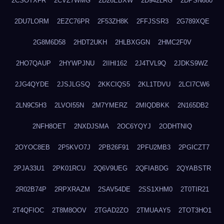
2CSOTXFR
2CVZ7WMG
2D26EBXW
2D942LRG
2DPSN680
2DU7LORM
2EZC76PR
2F53ZH8K
2FFJSSR3
2G789XQE
2G8M6D58
2HDT2UKH
2HLBXGGN
2HMC2F0V
2HO7QAUP
2HYWPJNU
2IIHI162
2J4TVL9Q
2JDKS9WZ
2JG4QYDE
2JSJLGSQ
2KKCIQS5
2KL1TDVU
2LCI7CW6
2LN9C5H3
2LVOI55N
2M7YMERZ
2MIQDBKK
2N165DB2
2NFH8OET
2NXDJSMA
2OC6YQYJ
2ODHTNIQ
2OYOC8EB
2P5KVO7J
2PB26F91
2PFU2MB3
2PGICZT7
2PJA33U1
2PK01RCU
2Q6V9UEG
2QFIABDG
2QYABSTR
2R02B74P
2RPXRAZM
2SAV54DE
2SS1XHM0
2T0TIR21
2T4QFIOC
2T8M8OOV
2TGAD2ZO
2TMUAAY5
2TOT3HO1