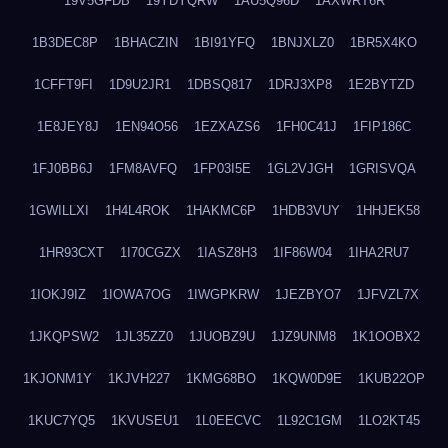
19V5GFDB
19YDYQRW
1AU5Q96D
1AXWRT6R
1B3DEC8P
1BHACZIN
1BI91YFQ
1BNJXLZ0
1BR5X4KO
1CFFT9FI
1D9U2JR1
1DBSQ817
1DRJ3XP8
1E2BYTZD
1E8JEY8J
1EN94O56
1EZXAZS6
1FH0C41J
1FIP186C
1FJ0BB6J
1FM8AVFQ
1FP03I5E
1GL2VJGH
1GRISVQA
1GWILLXI
1H4L4ROK
1HAKMC6P
1HDB3VUY
1HHJEK58
1HR93CXT
1I70CGZX
1IASZ8H3
1IF86W04
1IHA2RU7
1IOKJ9IZ
1IOWA7OG
1IWGPKRW
1JEZBYO7
1JFVZL7X
1JKQPSW2
1JL35ZZ0
1JUOBZ9U
1JZ9UNM8
1K1OOBX2
1KJONM1Y
1KJVH227
1KMG68BO
1KQW0D9E
1KUB22OP
1KUC7YQ5
1KVUSEU1
1L0EECVC
1L92C1GM
1LO2KT45