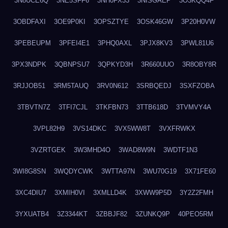
3N8UCE6Q
3NE5SFF6
3NH0FX33
3NISGAEP
3O3KQQ4F
3OBDFAXI
3OE9P0KI
3OPSZTYE
3OSK46GW
3P20H0VW
3PEBEUPM
3PFEI4E1
3PHQ0AXL
3PJX8KV3
3PWL81U6
3PX3NDPK
3QBNPSU7
3QPKYD3H
3R660UUO
3R8OBY8R
3RJJOB51
3RM5TAUQ
3RV0N612
3SRBQEDJ
3SXFZOBA
3TBVTN7Z
3TFI7CJL
3TKFBN73
3TTB618D
3TVMVY4A
3VPL82H9
3VS14DKC
3VX5WW8T
3VXFRWKX
3VZRTGEK
3W3MHD4O
3WAD8W9N
3WDTF1N3
3WI8G8SN
3WQDYCWK
3WTTA97N
3WU70G19
3X71FE60
3XC4DIU7
3XMIH0VI
3XMLLD4K
3XWW9P5D
3Y2Z2FMH
3YXUATB4
3Z3344KT
3ZBBJF82
3ZUNKQ9P
40PEO5RM