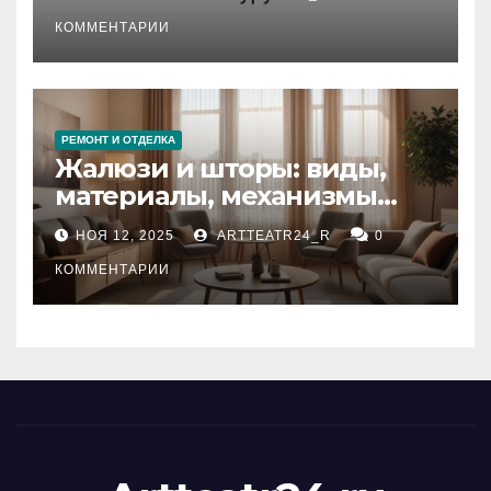
стихийных бедствий на
тезауруса
КОММЕНТАРИИ
РЕМОНТ И ОТДЕЛКА
Жалюзи и шторы: виды,
материалы, механизмы
управления и уход
НОЯ 12, 2025
ARTTEATR24_R
0
КОММЕНТАРИИ