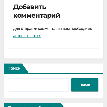
e
er
at
ail
р
Добавить
gr
s
а
комментарий
a
A
в
m
p
и
Для отправки комментария вам необходимо
p
ть
авторизоваться
.
Поиск
Поиск