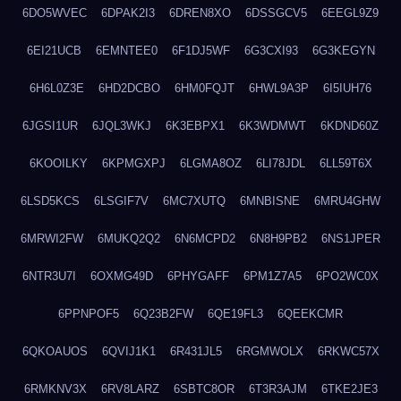
6DO5WVEC
6DPAK2I3
6DREN8XO
6DSSGCV5
6EEGL9Z9
6EI21UCB
6EMNTEE0
6F1DJ5WF
6G3CXI93
6G3KEGYN
6H6L0Z3E
6HD2DCBO
6HM0FQJT
6HWL9A3P
6I5IUH76
6JGSI1UR
6JQL3WKJ
6K3EBPX1
6K3WDMWT
6KDND60Z
6KOOILKY
6KPMGXPJ
6LGMA8OZ
6LI78JDL
6LL59T6X
6LSD5KCS
6LSGIF7V
6MC7XUTQ
6MNBISNE
6MRU4GHW
6MRWI2FW
6MUKQ2Q2
6N6MCPD2
6N8H9PB2
6NS1JPER
6NTR3U7I
6OXMG49D
6PHYGAFF
6PM1Z7A5
6PO2WC0X
6PPNPOF5
6Q23B2FW
6QE19FL3
6QEEKCMR
6QKOAUOS
6QVIJ1K1
6R431JL5
6RGMWOLX
6RKWC57X
6RMKNV3X
6RV8LARZ
6SBTC8OR
6T3R3AJM
6TKE2JE3