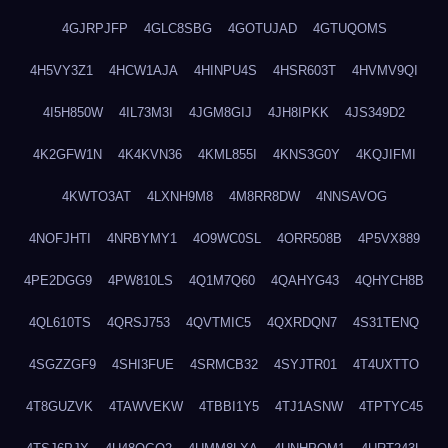
4GJRPJFP
4GLC8SBG
4GOTUJAD
4GTUQOMS
4H5VY3Z1
4HCW1AJA
4HINPU4S
4HSR603T
4HVMV9QI
4I5H850W
4IL73M3I
4JGM8GIJ
4JH8IPKK
4JS349D2
4K2GFW1N
4K4KVN36
4KML855I
4KNS3G0Y
4KQJIFMI
4KWTO3AT
4LXNH9M8
4M8RR8DW
4NNSAVOG
4NOFJHTI
4NRBYMY1
4O9WC0SL
4ORR508B
4P5VX889
4PE2DGG9
4PW810LS
4Q1M7Q60
4QAHYG43
4QHYCH8B
4QL610TS
4QRSJ753
4QVTMIC5
4QXRDQN7
4S31TENQ
4SGZZGF9
4SHI3FUE
4SRMCB32
4SYJTR01
4T4UXTTO
4T8GUZVK
4TAWVEKW
4TBBI1Y5
4TJ1ASNW
4TPTYC45