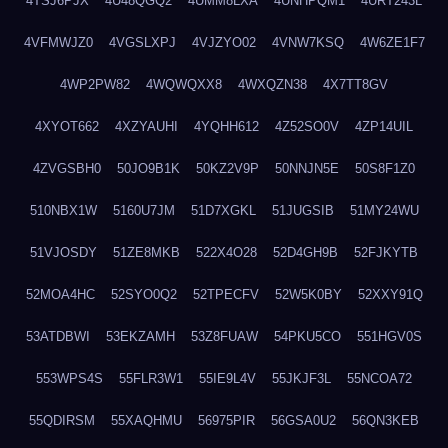
4TSJ6PJX
4U48QGQ2
4UMM8LXA
4UNHPQM1
4URT243L
4VFMWJZ0
4VGSLXPJ
4VJZYO02
4VNW7KSQ
4W6ZE1F7
4WP2PW82
4WQWQXX8
4WXQZN38
4X7TT8GV
4XYOT662
4XZYAUHI
4YQHH612
4Z52SO0V
4ZP14UIL
4ZVGSBH0
50JO9B1K
50KZ2V9P
50NNJN5E
50S8F1Z0
510NBX1W
5160U7JM
51D7XGKL
51JUGSIB
51MY24WU
51VJOSDY
51ZE8MKB
522X4O28
52D4GH9B
52FJKYTB
52MOA4HC
52SYO0Q2
52TPECFV
52W5K0BY
52XXY91Q
53ATDBWI
53EKZAMH
53Z8FUAW
54PKU5CO
551HGV0S
553WPS4S
55FLR3W1
55IE9L4V
55JKJF3L
55NCOA72
55QDIRSM
55XAQHMU
56975PIR
56GSA0U2
56QN3KEB