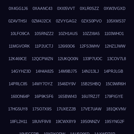
0X4GG1J6
0XAANC43
0XI05VVT
0XLR0SZZ
0XW3VGXD
0ZAVTHSI
0ZM4J2CX
0ZVYGAG2
0ZXS0PVO
105XMS37
10LFO9CA
10SRNZZ2
10ZH1AUS
10ZZI8A5
1103WHO1
11MGVORK
11P2UCTJ
126I93O6
12FS3WHV
12HZ1JWW
12K469CE
12QCPWZN
12UKQO0N
133P7UOC
13COV7L8
14GYHZ3D
14H4A825
14M9BJ75
14NJ13LJ
14PRJLGB
14PRLC85
14WY7OYZ
1546DY9V
15B2SHBQ
15C9WR6H
160ON64P
16P9KSF6
16SBWI43
16U7RZJT
179PIGYE
17HG5UY8
17SO7X9S
17UXEZ2B
17VE7UAW
181QKVNV
18FL2H11
18UVF9V8
19CWX8Y9
19S0NNZV
19SYNG2F