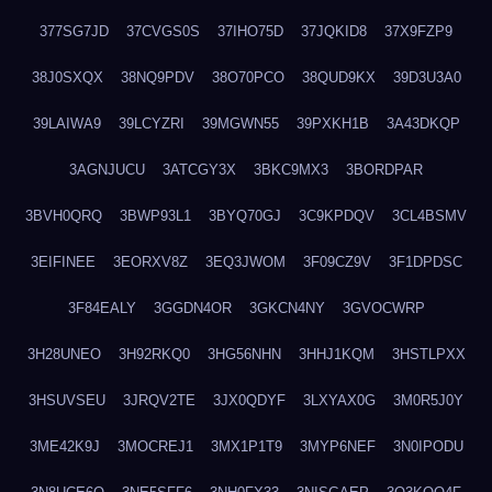
377SG7JD
37CVGS0S
37IHO75D
37JQKID8
37X9FZP9
38J0SXQX
38NQ9PDV
38O70PCO
38QUD9KX
39D3U3A0
39LAIWA9
39LCYZRI
39MGWN55
39PXKH1B
3A43DKQP
3AGNJUCU
3ATCGY3X
3BKC9MX3
3BORDPAR
3BVH0QRQ
3BWP93L1
3BYQ70GJ
3C9KPDQV
3CL4BSMV
3EIFINEE
3EORXV8Z
3EQ3JWOM
3F09CZ9V
3F1DPDSC
3F84EALY
3GGDN4OR
3GKCN4NY
3GVOCWRP
3H28UNEO
3H92RKQ0
3HG56NHN
3HHJ1KQM
3HSTLPXX
3HSUVSEU
3JRQV2TE
3JX0QDYF
3LXYAX0G
3M0R5J0Y
3ME42K9J
3MOCREJ1
3MX1P1T9
3MYP6NEF
3N0IPODU