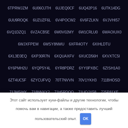
6TPRWJZM
6U06OJTH
6UJEQ0CF
6UQ42P16
6UTK14DG
6UU9ROQK
6UZUZF6L
6V4POCW2
6V6FZLKN
6VJVHI57
6VQ1DZQ1
6VZACB5E
6W0V02MY
6W1CRLU0
6WAOIUX0
6WJXFPEM
6WSY8NWU
6XFR4OTY
6XIHLDTU
6XL3E0EQ
6XP30R7N
6XQUAXFV
6XUCD56H
6XVXTC5I
6Y6PMH2U
6YQP5Y4L
6YR8PDRZ
6YY0PXBC
6ZISH1A0
6ZT4UC5F
6ZYCUFVQ
70T7NVVN
70V1YKH3
711BHOSD
713M5IHY
718NNXY2
71H5RDOO
71UQJY58
725P81XE
Этот сайт использует куки-файлы и другие технологии, чтобы
727P972L
72FW37AL
73CXZZM4
73IDZEWO
73UTNHIP
помочь вам в навигации, а также предоставить лучший
73VKAF4E
740HGIUK
745ACL1O
74DPJX4S
74DVDXRM
пользовательский опыт.
OK