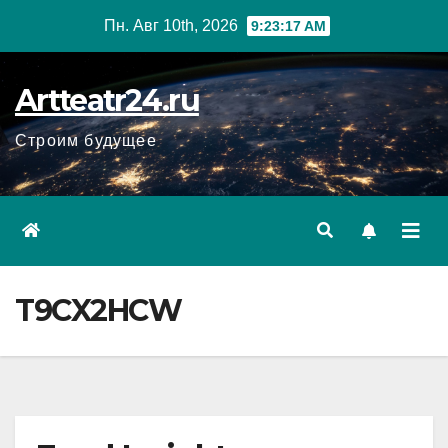
Перейти
Пн. Авг 10th, 2026
9:23:18 AM
к
содержанию
Artteatr24.ru
Строим будущее
T9CX2HCW