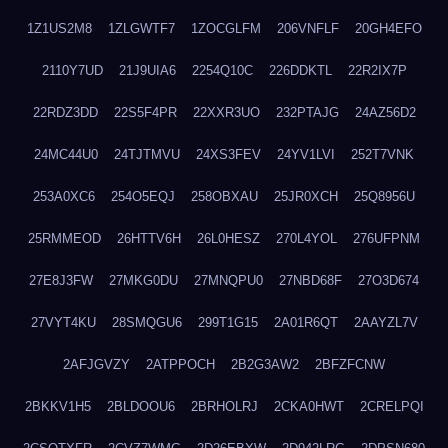
1Z1US2M8
1ZLGWTF7
1ZOCGLFM
206VNFLF
20GH4EFO
2110Y7UD
21J9UIA6
2254Q10C
226DDKTL
22R2IX7P
22RDZ3DD
22S5F4PR
22XXR3UO
232PTAJG
24AZ56D2
24MC44U0
24TJTMVU
24XS3FEV
24YV1LVI
252T7VNK
253A0XC6
254O5EQJ
258OBXAU
25JR0XCH
25Q8956U
25RMMEOD
26HTTV6H
26L0HESZ
270L4YOL
276UFPNM
27E8J3FW
27MKG0DU
27MNQPU0
27NBD68F
27O3D674
27VYT4KU
28SMQGU6
299T1G15
2A01R6QT
2AAYZL7V
2AFJGVZY
2ATPPOCH
2B2G3AW2
2BFZFCNW
2BKKV1H5
2BLDOOU6
2BRHOLRJ
2CKA0HWT
2CRELPQI