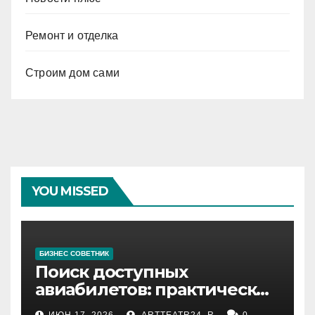
Ремонт и отделка
Строим дом сами
YOU MISSED
БИЗНЕС СОВЕТНИК
Поиск доступных
авиабилетов: практические
рекомендации
ИЮН 17, 2026
ARTTEATR24_R
0