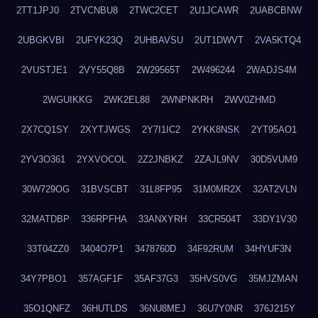
2TT1JPJ0
2TVCNBU8
2TWC2CET
2U1JCAWR
2UABCBNW
2UBGKVBI
2UFYK23Q
2UHBAVSU
2UT1DWVT
2VA5KTQ4
2VUSTJE1
2VY55Q8B
2W29565T
2W496244
2WADJS4M
2WGUIKKG
2WK2EL88
2WNPNKRH
2WV0ZHMD
2X7CQ1SY
2XYTJWGS
2Y7I1IC2
2YKK8NSK
2YT95AO1
2YV3O361
2YXVOCOL
2Z2JNBKZ
2ZAJL9NV
30D5VUM9
30W729OG
31BVSCBT
31L8FP95
31M0MR2X
32AT2VLN
32MATDBP
336RPFHA
33ANXYRH
33CR504T
33DY1V30
33T04ZZ0
3404O7P1
3478760D
34F92RUM
34HYUF3N
34Y7PBO1
357AGF1F
35AF37G3
35HVS0VG
35MJZMAN
35O1QNFZ
36HUTLDS
36NU8MEJ
36U7Y0NR
376J215Y