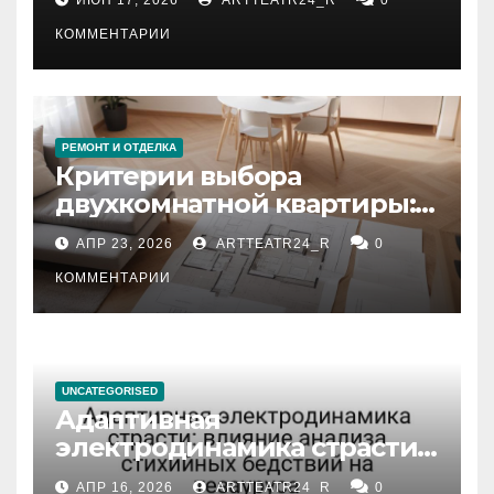
КОММЕНТАРИИ
РЕМОНТ И ОТДЕЛКА
Критерии выбора
двухкомнатной квартиры:
планировка, площадь,
АПР 23, 2026
ARTTEATR24_R
0
состояние и документация
КОММЕНТАРИИ
UNCATEGORISED
Адаптивная
электродинамика страсти:
влияние анализа
АПР 16, 2026
ARTTEATR24_R
0