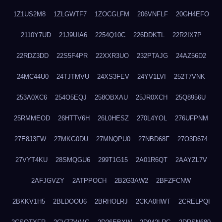
1Z1US2M8
1ZLGWTF7
1ZOCGLFM
206VNFLF
20GH4EFO
2110Y7UD
21J9UIA6
2254Q10C
226DDKTL
22R2IX7P
22RDZ3DD
22S5F4PR
22XXR3UO
232PTAJG
24AZ56D2
24MC44U0
24TJTMVU
24XS3FEV
24YV1LVI
252T7VNK
253A0XC6
254O5EQJ
258OBXAU
25JR0XCH
25Q8956U
25RMMEOD
26HTTV6H
26L0HESZ
270L4YOL
276UFPNM
27E8J3FW
27MKG0DU
27MNQPU0
27NBD68F
27O3D674
27VYT4KU
28SMQGU6
299T1G15
2A01R6QT
2AAYZL7V
2AFJGVZY
2ATPPOCH
2B2G3AW2
2BFZFCNW
2BKKV1H5
2BLDOOU6
2BRHOLRJ
2CKA0HWT
2CRELPQI