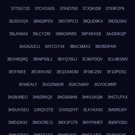
377SG7JD
37CVGS0S
37IHO75D
37JQKID8
37X9FZP9
38J0SXQX
38NQ9PDV
38O70PCO
38QUD9KX
39D3U3A0
39LAIWA9
39LCYZRI
39MGWN55
39PXKH1B
3A43DKQP
3AGNJUCU
3ATCGY3X
3BKC9MX3
3BORDPAR
3BVH0QRQ
3BWP93L1
3BYQ70GJ
3C9KPDQV
3CL4BSMV
3EIFINEE
3EORXV8Z
3EQ3JWOM
3F09CZ9V
3F1DPDSC
3F84EALY
3GGDN4OR
3GKCN4NY
3GVOCWRP
3H28UNEO
3H92RKQ0
3HG56NHN
3HHJ1KQM
3HSTLPXX
3HSUVSEU
3JRQV2TE
3JX0QDYF
3LXYAX0G
3M0R5J0Y
3ME42K9J
3MOCREJ1
3MX1P1T9
3MYP6NEF
3N0IPODU