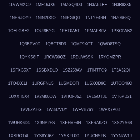
1LVWMXC9
1MF16JX6
1MZGQ4D3
1N3AELFF
1N3R82X5
1NERJOY9
1NIN2DXO
1NIPGIQG
1NTYF4RH
1NZ06F8Q
1OELGBE2
1OUI6BYG
1PET0A5T
1PMAFB0V
1PSGIWB2
1Q3BPV0D
1QBCT8D3
1QMT9XGT
1QWO8TSQ
1QYKS8IF
1RCW99QZ
1RDUWSSK
1RYOMZPR
1SFXG5XT
1SSBXDLO
1SZ258AV
1T04TFO9
1T3A32QI
1TQ4XCLI
1URGFNU5
1USMDQTI
1USXOD9C
1UTQO46Q
1UXXH5X4
1V2M00OW
1VHOFJ5Z
1VLGOT3L
1VT6PD21
1VV8ZAHG
1W387VUY
1WFVB76Y
1WPX7P03
1WUHK6D4
1X9NP2FS
1XEHVF4N
1XFRA9ZO
1XS2YS68
1XSROT4L
1YS8YJ6Z
1YSKFL0G
1YUCNSFB
1YYN7W1J