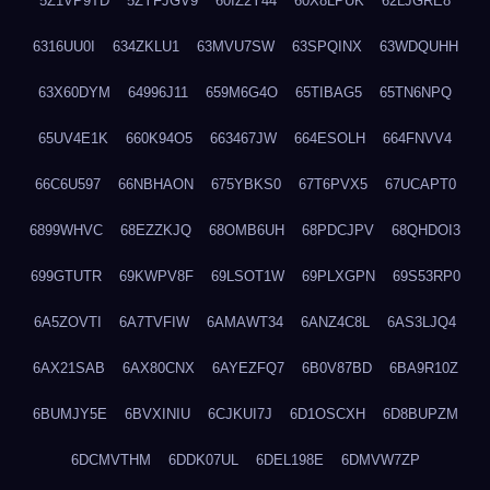
5Z1VP9TD
5ZYFJGV9
60IZ2Y44
60X8LPUK
62LJGRE8
6316UU0I
634ZKLU1
63MVU7SW
63SPQINX
63WDQUHH
63X60DYM
64996J11
659M6G4O
65TIBAG5
65TN6NPQ
65UV4E1K
660K94O5
663467JW
664ESOLH
664FNVV4
66C6U597
66NBHAON
675YBKS0
67T6PVX5
67UCAPT0
6899WHVC
68EZZKJQ
68OMB6UH
68PDCJPV
68QHDOI3
699GTUTR
69KWPV8F
69LSOT1W
69PLXGPN
69S53RP0
6A5ZOVTI
6A7TVFIW
6AMAWT34
6ANZ4C8L
6AS3LJQ4
6AX21SAB
6AX80CNX
6AYEZFQ7
6B0V87BD
6BA9R10Z
6BUMJY5E
6BVXINIU
6CJKUI7J
6D1OSCXH
6D8BUPZM
6DCMVTHM
6DDK07UL
6DEL198E
6DMVW7ZP