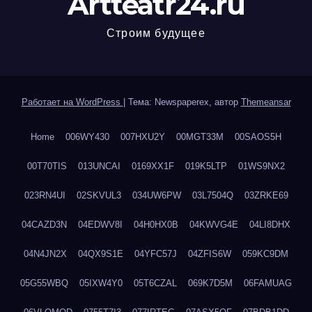
Artteatr24.ru
Строим будущее
Работает на WordPress
|
Тема: Newspaperex, автор
Themeansar
Home
006WY430
007HXU2Y
00MGT33M
00SAOS5H
00T70TIS
013UNCAI
0169XX1F
019K5LTP
01WS9NX2
023RN4UI
02SKVUL3
034UW6PW
03L7504Q
03ZRKE69
04CAZD3N
04EDWV8I
04H0HX0B
04KWVG4E
04LI8DHX
04N4JN2X
04QX9S1E
04YFC57J
04ZFIS6W
059KC9DM
05G55WBQ
05IXW4Y0
05T6CZAL
069K7D5M
06FAMUAG