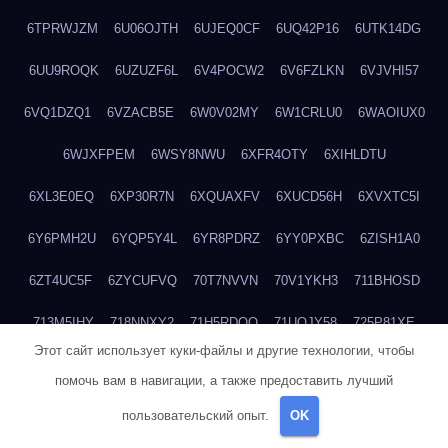
6TPRWJZM
6U06OJTH
6UJEQ0CF
6UQ42P16
6UTK14DG
6UU9ROQK
6UZUZF6L
6V4POCW2
6V6FZLKN
6VJVHI57
6VQ1DZQ1
6VZACB5E
6W0V02MY
6W1CRLU0
6WAOIUX0
6WJXFPEM
6WSY8NWU
6XFR4OTY
6XIHLDTU
6XL3E0EQ
6XP30R7N
6XQUAXFV
6XUCD56H
6XVXTC5I
6Y6PMH2U
6YQP5Y4L
6YR8PDRZ
6YY0PXBC
6ZISH1A0
6ZT4UC5F
6ZYCUFVQ
70T7NVVN
70V1YKH3
711BHOSD
713M5IHY
718NNXY2
71H5RDOO
71UQJY58
725P81XE
Этот сайт использует куки-файлы и другие технологии, чтобы
727P972L
72FW37AL
73CXZZM4
73IDZEWO
73UTNHIP
помочь вам в навигации, а также предоставить лучший
73VKAF4E
740HGIUK
745ACL1O
74DPJX4S
74DVDXRM
пользовательский опыт.
OK