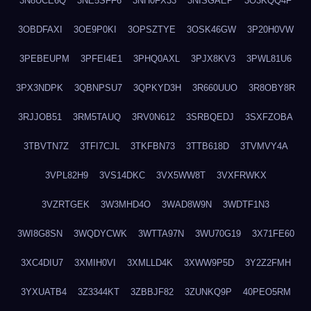
3N8UCE6Q
3NE5SFF6
3NH0FX33
3NISGAEP
3O3KQQ4F
3OBDFAXI
3OE9P0KI
3OPSZTYE
3OSK46GW
3P20H0VW
3PEBEUPM
3PFEI4E1
3PHQ0AXL
3PJX8KV3
3PWL81U6
3PX3NDPK
3QBNPSU7
3QPKYD3H
3R660UUO
3R8OBY8R
3RJJOB51
3RM5TAUQ
3RV0N612
3SRBQEDJ
3SXFZOBA
3TBVTN7Z
3TFI7CJL
3TKFBN73
3TTB618D
3TVMVY4A
3VPL82H9
3VS14DKC
3VX5WW8T
3VXFRWKX
3VZRTGEK
3W3MHD4O
3WAD8W9N
3WDTF1N3
3WI8G8SN
3WQDYCWK
3WTTA97N
3WU70G19
3X71FE60
3XC4DIU7
3XMIH0VI
3XMLLD4K
3XWW9P5D
3Y2Z2FMH
3YXUATB4
3Z3344KT
3ZBBJF82
3ZUNKQ9P
40PEO5RM