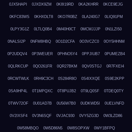
0JX5HAPI
0JXDX9ZM
0K8I19RD
0KA2KHRR
0KCE9EJG
0KFC83WS
0KHXDLT8
0KO7R0BZ
0LA240G7
0LIQ91PM
0LPY3G1Z
0LTLQ0B4
0M40H0CT
0MCMJJJP
0N1LZI50
0NALSI2P
0NFM8HBQ
0O1D2CFA
0O3VCZC0
0OY5HHNM
0P2UDQV4
0P3WEUER
0PHNO5Y4
0PPJIUB7
0PUMEZB4
0QLRKCUP
0QO261FR
0QR27BKM
0QV0STGJ
0R7FXEI4
0RCWTWLK
0RH9C3CH
0S284R8O
0S4IXXQE
0S9E2KPP
0SA9HP4L
0T1MPQXC
0T8PUJB2
0T9LQ0SF
0TDEQ0TY
0TWV72OF
0U01AD7B
0U56W7B0
0UDKWD5I
0UELVNFD
0V2IXSF4
0V3N6SQF
0VJAC930
0VY5ZG3D
0W3LZD86
0W58MBQO
0W5D86N5
0W8SOPXW
0WY1BFPQ