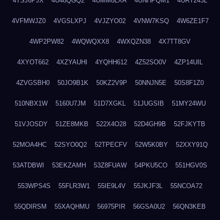
4TSJ6PJX
4U48QGQ2
4UMM8LXA
4UNHPQM1
4URT243L
4VFMWJZ0
4VGSLXPJ
4VJZYO02
4VNW7KSQ
4W6ZE1F7
4WP2PW82
4WQWQXX8
4WXQZN38
4X7TT8GV
4XYOT662
4XZYAUHI
4YQHH612
4Z52SO0V
4ZP14UIL
4ZVGSBH0
50JO9B1K
50KZ2V9P
50NNJN5E
50S8F1Z0
510NBX1W
5160U7JM
51D7XGKL
51JUGSIB
51MY24WU
51VJOSDY
51ZE8MKB
522X4O28
52D4GH9B
52FJKYTB
52MOA4HC
52SYO0Q2
52TPECFV
52W5K0BY
52XXY91Q
53ATDBWI
53EKZAMH
53Z8FUAW
54PKU5CO
551HGV0S
553WPS4S
55FLR3W1
55IE9L4V
55JKJF3L
55NCOA72
55QDIRSM
55XAQHMU
56975PIR
56GSA0U2
56QN3KEB