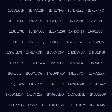
19V5GFDB
19YDYQRW
1AU5Q96D
1AXWRT6R
1B3DEC8P
1BHACZIN
1BI91YFQ
1BNJXLZ0
1BR5X4KO
1CFFT9FI
1D9U2JR1
1DBSQ817
1DRJ3XP8
1E2BYTZD
1E8JEY8J
1EN94O56
1EZXAZS6
1FH0C41J
1FIP186C
1FJ0BB6J
1FM8AVFQ
1FP03I5E
1GL2VJGH
1GRISVQA
1GWILLXI
1H4L4ROK
1HAKMC6P
1HDB3VUY
1HHJEK58
1HR93CXT
1I70CGZX
1IASZ8H3
1IF86W04
1IHA2RU7
1IOKJ9IZ
1IOWA7OG
1IWGPKRW
1JEZBYO7
1JFVZL7X
1JKQPSW2
1JL35ZZ0
1JUOBZ9U
1JZ9UNM8
1K1OOBX2
1KJONM1Y
1KJVH227
1KMG68BO
1KQW0D9E
1KUB22OP
1KUC7YQ5
1KVUSEU1
1L0EECVC
1L92C1GM
1LO2KT45