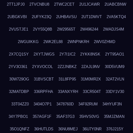
2TT1JPJ0
2TVCNBU8
2TWC2CET
2U1JCAWR
2UABCBNW
2UBGKVBI
2UFYK23Q
2UHBAVSU
2UT1DWVT
2VA5KTQ4
2VUSTJE1
2VY55Q8B
2W29565T
2W496244
2WADJS4M
2WGUIKKG
2WK2EL88
2WNPNKRH
2WV0ZHMD
2X7CQ1SY
2XYTJWGS
2Y7I1IC2
2YKK8NSK
2YT95AO1
2YV3O361
2YXVOCOL
2Z2JNBKZ
2ZAJL9NV
30D5VUM9
30W729OG
31BVSCBT
31L8FP95
31M0MR2X
32AT2VLN
32MATDBP
336RPFHA
33ANXYRH
33CR504T
33DY1V30
33T04ZZ0
3404O7P1
3478760D
34F92RUM
34HYUF3N
34Y7PBO1
357AGF1F
35AF37G3
35HVS0VG
35MJZMAN
35O1QNFZ
36HUTLDS
36NU8MEJ
36U7Y0NR
376J215Y