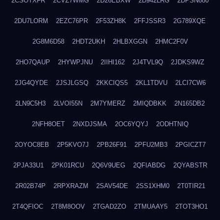
2CSOTXFR
2CVZ7WMG
2D26EBXW
2D942LRG
2DPSN680
2DU7LORM
2EZC76PR
2F53ZH8K
2FFJSSR3
2G789XQE
2G8M6D58
2HDT2UKH
2HLBXGGN
2HMC2F0V
2HO7QAUP
2HYWPJNU
2IIHI162
2J4TVL9Q
2JDKS9WZ
2JG4QYDE
2JSJLGSQ
2KKCIQS5
2KL1TDVU
2LCI7CW6
2LN9C5H3
2LVOI55N
2M7YMERZ
2MIQDBKK
2N165DB2
2NFH8OET
2NXDJSMA
2OC6YQYJ
2ODHTNIQ
2OYOC8EB
2P5KVO7J
2PB26F91
2PFU2MB3
2PGICZT7
2PJA33U1
2PK01RCU
2Q6V9UEG
2QFIABDG
2QYABSTR
2R02B74P
2RPXRAZM
2SAV54DE
2SS1XHM0
2T0TIR21
2T4QFIOC
2T8M8OOV
2TGAD2ZO
2TMUAAY5
2TOT3HO1