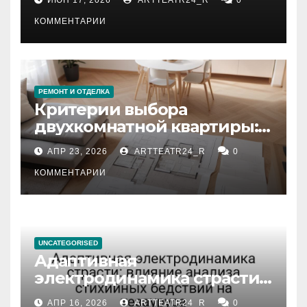
КОММЕНТАРИИ
РЕМОНТ И ОТДЕЛКА
Критерии выбора
двухкомнатной квартиры:
планировка, площадь,
АПР 23, 2026
ARTTEATR24_R
0
состояние и документация
КОММЕНТАРИИ
UNCATEGORISED
Адаптивная
электродинамика страсти:
влияние анализа
АПР 16, 2026
ARTTEATR24_R
0