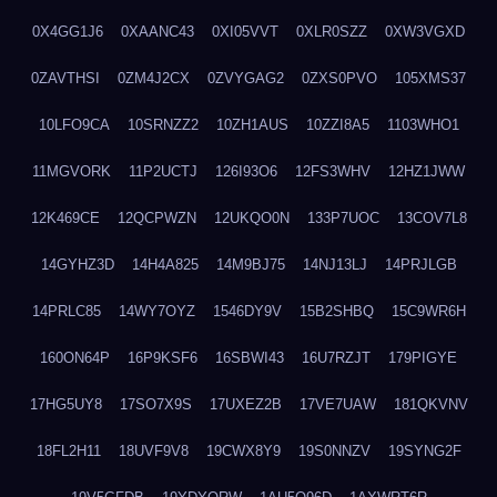
0X4GG1J6
0XAANC43
0XI05VVT
0XLR0SZZ
0XW3VGXD
0ZAVTHSI
0ZM4J2CX
0ZVYGAG2
0ZXS0PVO
105XMS37
10LFO9CA
10SRNZZ2
10ZH1AUS
10ZZI8A5
1103WHO1
11MGVORK
11P2UCTJ
126I93O6
12FS3WHV
12HZ1JWW
12K469CE
12QCPWZN
12UKQO0N
133P7UOC
13COV7L8
14GYHZ3D
14H4A825
14M9BJ75
14NJ13LJ
14PRJLGB
14PRLC85
14WY7OYZ
1546DY9V
15B2SHBQ
15C9WR6H
160ON64P
16P9KSF6
16SBWI43
16U7RZJT
179PIGYE
17HG5UY8
17SO7X9S
17UXEZ2B
17VE7UAW
181QKVNV
18FL2H11
18UVF9V8
19CWX8Y9
19S0NNZV
19SYNG2F