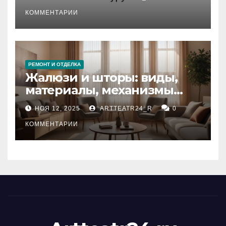
стихийных бедствий на
тезауруса
КОММЕНТАРИИ
РЕМОНТ И ОТДЕЛКА
Жалюзи и шторы: виды,
материалы, механизмы
управления и уход
НОЯ 12, 2025
ARTTEATR24_R
0
КОММЕНТАРИИ