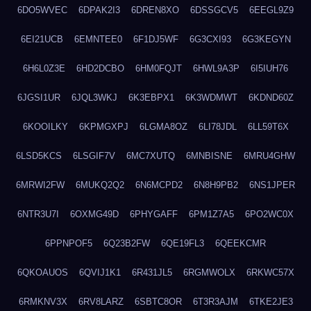
6DO5WVEC
6DPAK2I3
6DREN8XO
6DSSGCV5
6EEGL9Z9
6EI21UCB
6EMNTEE0
6F1DJ5WF
6G3CXI93
6G3KEGYN
6H6L0Z3E
6HD2DCBO
6HM0FQJT
6HWL9A3P
6I5IUH76
6JGSI1UR
6JQL3WKJ
6K3EBPX1
6K3WDMWT
6KDND60Z
6KOOILKY
6KPMGXPJ
6LGMA8OZ
6LI78JDL
6LL59T6X
6LSD5KCS
6LSGIF7V
6MC7XUTQ
6MNBISNE
6MRU4GHW
6MRWI2FW
6MUKQ2Q2
6N6MCPD2
6N8H9PB2
6NS1JPER
6NTR3U7I
6OXMG49D
6PHYGAFF
6PM1Z7A5
6PO2WC0X
6PPNPOF5
6Q23B2FW
6QE19FL3
6QEEKCMR
6QKOAUOS
6QVIJ1K1
6R431JL5
6RGMWOLX
6RKWC57X
6RMKNV3X
6RV8LARZ
6SBTC8OR
6T3R3AJM
6TKE2JE3