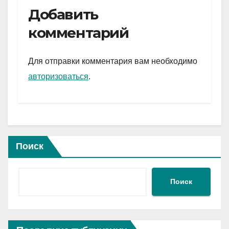
e
er
at
ail
р
Добавить
gr
s
а
комментарий
a
A
в
m
p
и
Для отправки комментария вам необходимо
p
ть
авторизоваться
.
Поиск
Поиск