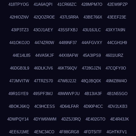
418TPYOG
41A6AQPI
41CR68ZC
428MPM7O
42EW9PZP
42HIOZNV
42QOZROE
437L5RRA
43BE766X
43EEF23E
43IP3TZ3
43OJ1AEY
43SSFXBJ
43U16JLC
43XY7A9N
441OKOJO
4474ZR0W
4489NF37
44AFGVXY
44CGH1H9
44E14L85
44VA5KJF
44XI8AFW
45A3IPS9
4601IURZ
46DGB3L9
46DLKJV6
46KT56QV
4728GJZN
47CQFY0O
47JMVITW
47TRZS70
47W8J2J2
48QJBQ0X
49MZ8W4O
49R1GYE9
49SPF3MJ
49WWVPJU
4B13IA3F
4B1N5SGO
4BOKJ6KQ
4C9HCESS
4D64LFAR
4D90P4CC
4DV2LKB3
4DWPQY14
4DYW6NWM
4DZ5J3RQ
4E402GTO
4E4R43JK
4EE6J1ME
4ENC34CO
4F88GRG8
4FDT5ITF
4GHTKFV1