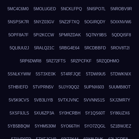
5MC4C6M0
5MOLUGED
5NCKLFPQ
5NI5PO7L
5NROBV9R
5NSPSK7R
5NYZ03GV
5NZ2F7XQ
5OGIRQDY
5OIXNVW6
5OPF8A7F
5PI2KCCW
5PMRZDAK
5Q7NY9BS
5QDQI5F8
5QL8UU2J
5RALQ21C
5RBG4E64
5RCDBBFD
5ROV8T2I
5RP6DWR8
5RZ72FTS
5RZPCFKF
5RZQDHMO
5SNLKYWW
5ST3XE0K
5T4RFJQE
5TDWI9U5
5TDWKNIX
5THBIEFD
5TVPRN5V
5UJY0QQ2
5UPNX603
5UUMB8OT
5V5K9CVS
5VB3LIYB
5VTXJVNC
5VVNNS1S
5XJ2MR7Y
5XSF9JLS
5XU6ZP3A
5Y0HCRBH
5Y1QS60T
5Y86UZX6
5YB5BBQM
5YHM530M
5YO667IH
5YO7ZQGL
5Z1BWJEZ