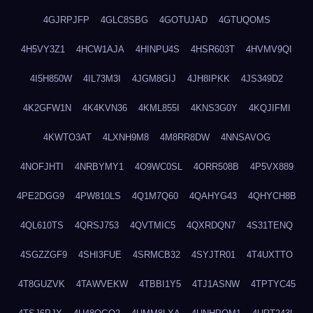
4GJRPJFP
4GLC8SBG
4GOTUJAD
4GTUQOMS
4H5VY3Z1
4HCW1AJA
4HINPU4S
4HSR603T
4HVMV9QI
4I5H850W
4IL73M3I
4JGM8GIJ
4JH8IPKK
4JS349D2
4K2GFW1N
4K4KVN36
4KML855I
4KNS3G0Y
4KQJIFMI
4KWTO3AT
4LXNH9M8
4M8RR8DW
4NNSAVOG
4NOFJHTI
4NRBYMY1
4O9WC0SL
4ORR508B
4P5VX889
4PE2DGG9
4PW810LS
4Q1M7Q60
4QAHYG43
4QHYCH8B
4QL610TS
4QRSJ753
4QVTMIC5
4QXRDQN7
4S31TENQ
4SGZZGF9
4SHI3FUE
4SRMCB32
4SYJTR01
4T4UXTTO
4T8GUZVK
4TAWVEKW
4TBBI1Y5
4TJ1ASNW
4TPTYC45