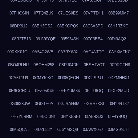
06VLOMOD
0755T7I3
077IRTEG
07ASX5QF
07BDB1DD
07FH6X4N
07TQ4ZU9
07UES9ES
07VPTDH1
08B99MM7
08DIX912
08EH3GS2
08EKQPQ9
08G6A3PD
08HJRZKG
08R2TE13
091V6YQE
0959345H
097C3BE4
09DI9AQ2
09RKK0JO
0A54G2WE
0A7RXWXI
0AG4NTTC
0AYXMFKC
0BO4RLHU
0BOHM258
0BPJ04DK
0BSHJVOT
0C9RGFN6
0CA5T1U9
0CMYI0KC
0D38QEGH
0DCJSPJ1
0DZMHHX1
0E9GCHCU
0EZ05K4R
0FFYUM84
0FLIL6GQ
0FXF2MUD
0G363XJW
0GI31E0A
0GJSAH4M
0GRH7XSL
0H17NT32
0H7Y9RRM
0H9OI0N1
0HYK5SEI
0IA5RSJ3
0IF4Y4UQ
0IM5QCNL
0IUZL33Y
0J6YMSQ9
0JAWX05J
0JMG9NJH