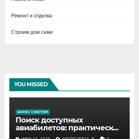
Ремонт и отделка
Строим дом сами
YOU MISSED
БИЗНЕС СОВЕТНИК
Поиск доступных
авиабилетов: практические
рекомендации
ИЮН 17, 2026
ARTTEATR24_R
0