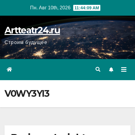
Перейти
Пн. Авг 10th, 2026
11:44:10 AM
к
содержанию
Artteatr24.ru
Строим будущее
V0WY3YI3