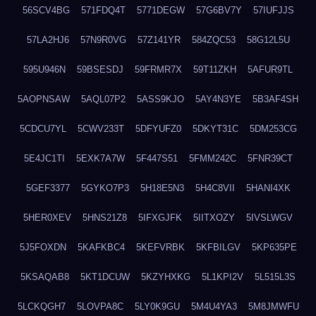
56SCV4BG
571FDQ4T
5771DEGW
57G6BV7Y
57IUFJJS
57LA2HJ6
57N9R0VG
57Z141YR
584ZQC53
58G12L5U
595U946N
59BSESDJ
59FRMR7X
59T11ZKH
5AFUR9TL
5AOPNSAW
5AQL07P2
5ASS9KJO
5AY4N3YE
5B3AF4SH
5CDCU7YL
5CWV233T
5DFYUFZ0
5DKYT31C
5DM253CG
5E4JC1TI
5EXK7A7W
5F447S51
5FMM242C
5FNR39CT
5GEF3377
5GYKO7P3
5H18E5N3
5H4C8VII
5HANI4XK
5HER0XEV
5HNS21Z8
5IFXGJFK
5IITXOZY
5IVSLWGV
5J5FOXDN
5KAFKBC4
5KEFVRBK
5KFBILGV
5KP635PE
5KSAQAB8
5KT1DCUW
5KZYHXKG
5L1KPI2V
5L515L3S
5LCKQGH7
5LOVPA8C
5LY0K9GU
5M4U4YA3
5M8JMWFU