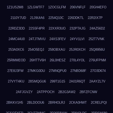
1Z1US2M8
1ZLGWTF7
1ZOCGLFM
206VNFLF
20GH4EFO
2110Y7UD
21J9UIA6
2254Q10C
226DDKTL
22R2IX7P
22RDZ3DD
22S5F4PR
22XXR3UO
232PTAJG
24AZ56D2
24MC44U0
24TJTMVU
24XS3FEV
24YV1LVI
252T7VNK
253A0XC6
254O5EQJ
258OBXAU
25JR0XCH
25Q8956U
25RMMEOD
26HTTV6H
26L0HESZ
270L4YOL
276UFPNM
27E8J3FW
27MKG0DU
27MNQPU0
27NBD68F
27O3D674
27VYT4KU
28SMQGU6
299T1G15
2A01R6QT
2AAYZL7V
2AFJGVZY
2ATPPOCH
2B2G3AW2
2BFZFCNW
2BKKV1H5
2BLDOOU6
2BRHOLRJ
2CKA0HWT
2CRELPQI