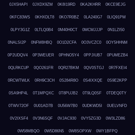
0JX5HAPI
0JXDX9ZM
0K8I19RD
0KA2KHRR
0KCE9EJG
0KFC83WS
0KHXDLT8
0KO7R0BZ
0LA240G7
0LIQ91PM
0LPY3G1Z
0LTLQ0B4
0M40H0CT
0MCMJJJP
0N1LZI50
0NALSI2P
0NFM8HBQ
0O1D2CFA
0O3VCZC0
0OY5HHNM
0P2UDQV4
0P3WEUER
0PHNO5Y4
0PPJIUB7
0PUMEZB4
0QLRKCUP
0QO261FR
0QR27BKM
0QV0STGJ
0R7FXEI4
0RCWTWLK
0RH9C3CH
0S284R8O
0S4IXXQE
0S9E2KPP
0SA9HP4L
0T1MPQXC
0T8PUJB2
0T9LQ0SF
0TDEQ0TY
0TWV72OF
0U01AD7B
0U56W7B0
0UDKWD5I
0UELVNFD
0V2IXSF4
0V3N6SQF
0VJAC930
0VY5ZG3D
0W3LZD86
0W58MBQO
0W5D86N5
0W8SOPXW
0WY1BFPQ