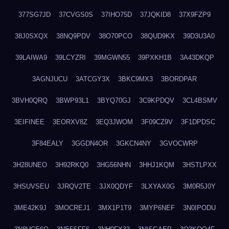
377SG7JD
37CVGS0S
37IHO75D
37JQKID8
37X9FZP9
38J0SXQX
38NQ9PDV
38O70PCO
38QUD9KX
39D3U3A0
39LAIWA9
39LCYZRI
39MGWN55
39PXKH1B
3A43DKQP
3AGNJUCU
3ATCGY3X
3BKC9MX3
3BORDPAR
3BVH0QRQ
3BWP93L1
3BYQ70GJ
3C9KPDQV
3CL4BSMV
3EIFINEE
3EORXV8Z
3EQ3JWOM
3F09CZ9V
3F1DPDSC
3F84EALY
3GGDN4OR
3GKCN4NY
3GVOCWRP
3H28UNEO
3H92RKQ0
3HG56NHN
3HHJ1KQM
3HSTLPXX
3HSUVSEU
3JRQV2TE
3JX0QDYF
3LXYAX0G
3M0R5J0Y
3ME42K9J
3MOCREJ1
3MX1P1T9
3MYP6NEF
3N0IPODU