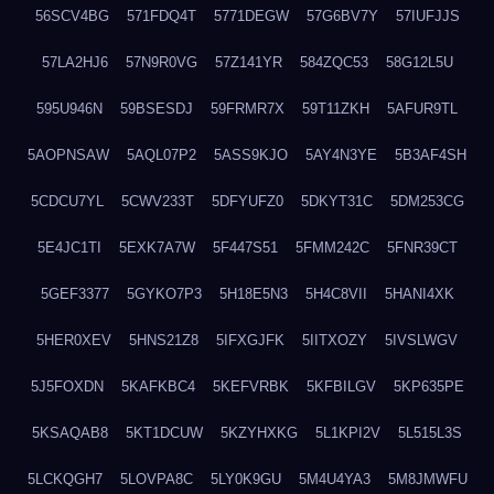
56SCV4BG
571FDQ4T
5771DEGW
57G6BV7Y
57IUFJJS
57LA2HJ6
57N9R0VG
57Z141YR
584ZQC53
58G12L5U
595U946N
59BSESDJ
59FRMR7X
59T11ZKH
5AFUR9TL
5AOPNSAW
5AQL07P2
5ASS9KJO
5AY4N3YE
5B3AF4SH
5CDCU7YL
5CWV233T
5DFYUFZ0
5DKYT31C
5DM253CG
5E4JC1TI
5EXK7A7W
5F447S51
5FMM242C
5FNR39CT
5GEF3377
5GYKO7P3
5H18E5N3
5H4C8VII
5HANI4XK
5HER0XEV
5HNS21Z8
5IFXGJFK
5IITXOZY
5IVSLWGV
5J5FOXDN
5KAFKBC4
5KEFVRBK
5KFBILGV
5KP635PE
5KSAQAB8
5KT1DCUW
5KZYHXKG
5L1KPI2V
5L515L3S
5LCKQGH7
5LOVPA8C
5LY0K9GU
5M4U4YA3
5M8JMWFU