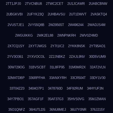
2TT1JPJ0
2TVCNBU8
2TWC2CET
2U1JCAWR
2UABCBNW
2UBGKVBI
2UFYK23Q
2UHBAVSU
2UT1DWVT
2VA5KTQ4
2VUSTJE1
2VY55Q8B
2W29565T
2W496244
2WADJS4M
2WGUIKKG
2WK2EL88
2WNPNKRH
2WV0ZHMD
2X7CQ1SY
2XYTJWGS
2Y7I1IC2
2YKK8NSK
2YT95AO1
2YV3O361
2YXVOCOL
2Z2JNBKZ
2ZAJL9NV
30D5VUM9
30W729OG
31BVSCBT
31L8FP95
31M0MR2X
32AT2VLN
32MATDBP
336RPFHA
33ANXYRH
33CR504T
33DY1V30
33T04ZZ0
3404O7P1
3478760D
34F92RUM
34HYUF3N
34Y7PBO1
357AGF1F
35AF37G3
35HVS0VG
35MJZMAN
35O1QNFZ
36HUTLDS
36NU8MEJ
36U7Y0NR
376J215Y