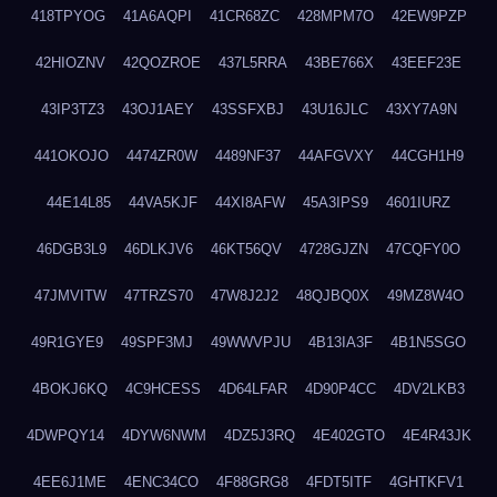
418TPYOG
41A6AQPI
41CR68ZC
428MPM7O
42EW9PZP
42HIOZNV
42QOZROE
437L5RRA
43BE766X
43EEF23E
43IP3TZ3
43OJ1AEY
43SSFXBJ
43U16JLC
43XY7A9N
441OKOJO
4474ZR0W
4489NF37
44AFGVXY
44CGH1H9
44E14L85
44VA5KJF
44XI8AFW
45A3IPS9
4601IURZ
46DGB3L9
46DLKJV6
46KT56QV
4728GJZN
47CQFY0O
47JMVITW
47TRZS70
47W8J2J2
48QJBQ0X
49MZ8W4O
49R1GYE9
49SPF3MJ
49WWVPJU
4B13IA3F
4B1N5SGO
4BOKJ6KQ
4C9HCESS
4D64LFAR
4D90P4CC
4DV2LKB3
4DWPQY14
4DYW6NWM
4DZ5J3RQ
4E402GTO
4E4R43JK
4EE6J1ME
4ENC34CO
4F88GRG8
4FDT5ITF
4GHTKFV1