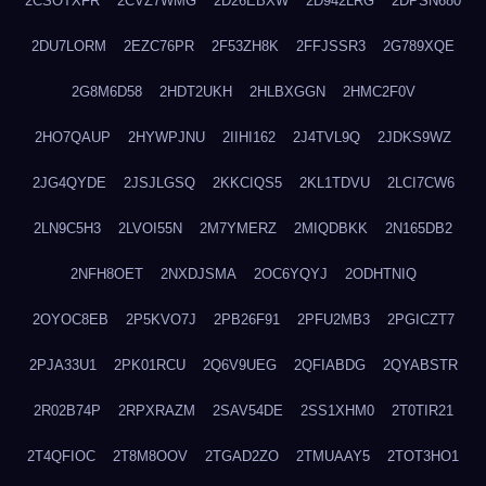
2CSOTXFR
2CVZ7WMG
2D26EBXW
2D942LRG
2DPSN680
2DU7LORM
2EZC76PR
2F53ZH8K
2FFJSSR3
2G789XQE
2G8M6D58
2HDT2UKH
2HLBXGGN
2HMC2F0V
2HO7QAUP
2HYWPJNU
2IIHI162
2J4TVL9Q
2JDKS9WZ
2JG4QYDE
2JSJLGSQ
2KKCIQS5
2KL1TDVU
2LCI7CW6
2LN9C5H3
2LVOI55N
2M7YMERZ
2MIQDBKK
2N165DB2
2NFH8OET
2NXDJSMA
2OC6YQYJ
2ODHTNIQ
2OYOC8EB
2P5KVO7J
2PB26F91
2PFU2MB3
2PGICZT7
2PJA33U1
2PK01RCU
2Q6V9UEG
2QFIABDG
2QYABSTR
2R02B74P
2RPXRAZM
2SAV54DE
2SS1XHM0
2T0TIR21
2T4QFIOC
2T8M8OOV
2TGAD2ZO
2TMUAAY5
2TOT3HO1