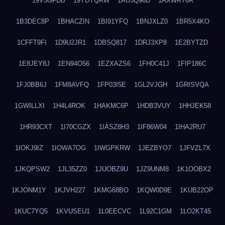
19V5GFDB
19YDYQRW
1AU5Q96D
1AXWRT6R
1B3DEC8P
1BHACZIN
1BI91YFQ
1BNJXLZ0
1BR5X4KO
1CFFT9FI
1D9U2JR1
1DBSQ817
1DRJ3XP8
1E2BYTZD
1E8JEY8J
1EN94O56
1EZXAZS6
1FH0C41J
1FIP186C
1FJ0BB6J
1FM8AVFQ
1FP03I5E
1GL2VJGH
1GRISVQA
1GWILLXI
1H4L4ROK
1HAKMC6P
1HDB3VUY
1HHJEK58
1HR93CXT
1I70CGZX
1IASZ8H3
1IF86W04
1IHA2RU7
1IOKJ9IZ
1IOWA7OG
1IWGPKRW
1JEZBYO7
1JFVZL7X
1JKQPSW2
1JL35ZZ0
1JUOBZ9U
1JZ9UNM8
1K1OOBX2
1KJONM1Y
1KJVH227
1KMG68BO
1KQW0D9E
1KUB22OP
1KUC7YQ5
1KVUSEU1
1L0EECVC
1L92C1GM
1LO2KT45