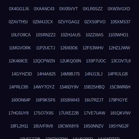
0X4GG1J6
0XAANC43
0XI05VVT
0XLR0SZZ
0XW3VGXD
0ZAVTHSI
0ZM4J2CX
0ZVYGAG2
0ZXS0PVO
105XMS37
10LFO9CA
10SRNZZ2
10ZH1AUS
10ZZI8A5
1103WHO1
11MGVORK
11P2UCTJ
126I93O6
12FS3WHV
12HZ1JWW
12K469CE
12QCPWZN
12UKQO0N
133P7UOC
13COV7L8
14GYHZ3D
14H4A825
14M9BJ75
14NJ13LJ
14PRJLGB
14PRLC85
14WY7OYZ
1546DY9V
15B2SHBQ
15C9WR6H
160ON64P
16P9KSF6
16SBWI43
16U7RZJT
179PIGYE
17HG5UY8
17SO7X9S
17UXEZ2B
17VE7UAW
181QKVNV
18FL2H11
18UVF9V8
19CWX8Y9
19S0NNZV
19SYNG2F