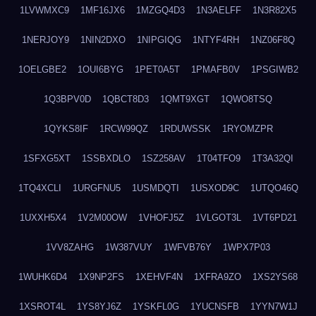
1LVWMXC9
1MF16JX6
1MZGQ4D3
1N3AELFF
1N3R82X5
1NERJOY9
1NIN2DXO
1NIPGIQG
1NTYF4RH
1NZ06F8Q
1OELGBE2
1OUI6BYG
1PET0A5T
1PMAFB0V
1PSGIWB2
1Q3BPV0D
1QBCT8D3
1QMT9XGT
1QWO8TSQ
1QYKS8IF
1RCW99QZ
1RDUWSSK
1RYOMZPR
1SFXG5XT
1SSBXDLO
1SZ258AV
1T04TFO9
1T3A32QI
1TQ4XCLI
1URGFNU5
1USMDQTI
1USXOD9C
1UTQO46Q
1UXXH5X4
1V2M00OW
1VHOFJ5Z
1VLGOT3L
1VT6PD21
1VV8ZAHG
1W387VUY
1WFVB76Y
1WPX7P03
1WUHK6D4
1X9NP2FS
1XEHVF4N
1XFRA9ZO
1XS2YS68
1XSROT4L
1YS8YJ6Z
1YSKFL0G
1YUCNSFB
1YYN7W1J