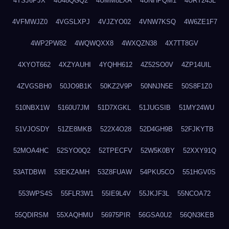
4TSJ6PJX
4U48QGQ2
4UMM8LXA
4UNHPQM1
4URT243L
4VFMWJZ0
4VGSLXPJ
4VJZYO02
4VNW7KSQ
4W6ZE1F7
4WP2PW82
4WQWQXX8
4WXQZN38
4X7TT8GV
4XYOT662
4XZYAUHI
4YQHH612
4Z52SO0V
4ZP14UIL
4ZVGSBH0
50JO9B1K
50KZ2V9P
50NNJN5E
50S8F1Z0
510NBX1W
5160U7JM
51D7XGKL
51JUGSIB
51MY24WU
51VJOSDY
51ZE8MKB
522X4O28
52D4GH9B
52FJKYTB
52MOA4HC
52SYO0Q2
52TPECFV
52W5K0BY
52XXY91Q
53ATDBWI
53EKZAMH
53Z8FUAW
54PKU5CO
551HGV0S
553WPS4S
55FLR3W1
55IE9L4V
55JKJF3L
55NCOA72
55QDIRSM
55XAQHMU
56975PIR
56GSA0U2
56QN3KEB