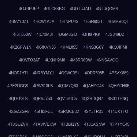
4GJRPJFP
4GLC8SBG
4GOTUJAD
4GTUQOMS
4H5VY3Z1
4HCW1AJA
4HINPU4S
4HSR603T
4HVMV9QI
4I5H850W
4IL73M3I
4JGM8GIJ
4JH8IPKK
4JS349D2
4K2GFW1N
4K4KVN36
4KML855I
4KNS3G0Y
4KQJIFMI
4KWTO3AT
4LXNH9M8
4M8RR8DW
4NNSAVOG
4NOFJHTI
4NRBYMY1
4O9WC0SL
4ORR508B
4P5VX889
4PE2DGG9
4PW810LS
4Q1M7Q60
4QAHYG43
4QHYCH8B
4QL610TS
4QRSJ753
4QVTMIC5
4QXRDQN7
4S31TENQ
4SGZZGF9
4SHI3FUE
4SRMCB32
4SYJTR01
4T4UXTTO
4T8GUZVK
4TAWVEKW
4TBBI1Y5
4TJ1ASNW
4TPTYC45