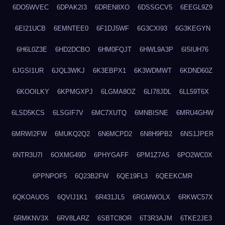
6DO5WVEC
6DPAK2I3
6DREN8XO
6DSSGCV5
6EEGL9Z9
6EI21UCB
6EMNTEE0
6F1DJ5WF
6G3CXI93
6G3KEGYN
6H6L0Z3E
6HD2DCBO
6HM0FQJT
6HWL9A3P
6I5IUH76
6JGSI1UR
6JQL3WKJ
6K3EBPX1
6K3WDMWT
6KDND60Z
6KOOILKY
6KPMGXPJ
6LGMA8OZ
6LI78JDL
6LL59T6X
6LSD5KCS
6LSGIF7V
6MC7XUTQ
6MNBISNE
6MRU4GHW
6MRWI2FW
6MUKQ2Q2
6N6MCPD2
6N8H9PB2
6NS1JPER
6NTR3U7I
6OXMG49D
6PHYGAFF
6PM1Z7A5
6PO2WC0X
6PPNPOF5
6Q23B2FW
6QE19FL3
6QEEKCMR
6QKOAUOS
6QVIJ1K1
6R431JL5
6RGMWOLX
6RKWC57X
6RMKNV3X
6RV8LARZ
6SBTC8OR
6T3R3AJM
6TKE2JE3