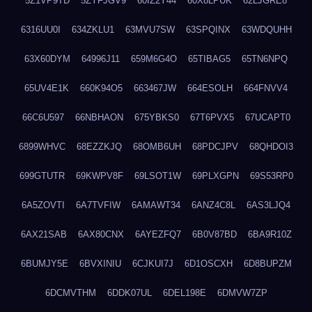
5Z1VP9TD
5ZYFJGV9
60IZ2Y44
60X8LPUK
62LJGRE8
6316UU0I
634ZKLU1
63MVU7SW
63SPQINX
63WDQUHH
63X60DYM
64996J11
659M6G4O
65TIBAG5
65TN6NPQ
65UV4E1K
660K94O5
663467JW
664ESOLH
664FNVV4
66C6U597
66NBHAON
675YBKS0
67T6PVX5
67UCAPT0
6899WHVC
68EZZKJQ
68OMB6UH
68PDCJPV
68QHDOI3
699GTUTR
69KWPV8F
69LSOT1W
69PLXGPN
69S53RP0
6A5ZOVTI
6A7TVFIW
6AMAWT34
6ANZ4C8L
6AS3LJQ4
6AX21SAB
6AX80CNX
6AYEZFQ7
6B0V87BD
6BA9R10Z
6BUMJY5E
6BVXINIU
6CJKUI7J
6D1OSCXH
6D8BUPZM
6DCMVTHM
6DDK07UL
6DEL198E
6DMVW7ZP