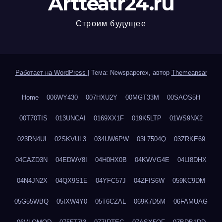
Artteatr24.ru
Строим будущее
Работает на WordPress
|
Тема: Newspaperex, автор
Themeansar
Home
006WY430
007HXU2Y
00MGT33M
00SAOS5H
00T70TIS
013UNCAI
0169XX1F
019K5LTP
01WS9NX2
023RN4UI
02SKVUL3
034UW6PW
03L7504Q
03ZRKE69
04CAZD3N
04EDWV8I
04H0HX0B
04KWVG4E
04LI8DHX
04N4JN2X
04QX9S1E
04YFC57J
04ZFIS6W
059KC9DM
05G55WBQ
05IXW4Y0
05T6CZAL
069K7D5M
06FAMUAG