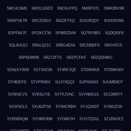
5MC4C6M0
5MOLUGED
5NCKLFPQ
5NI5PO7L
5NROBV9R
5NSPSK7R
5NYZ03GV
5NZ2F7XQ
5OGIRQDY
5OIXNVW6
5OPF8A7F
5PI2KCCW
5PMRZDAK
5Q7NY9BS
5QDQI5F8
5QL8UU2J
5RALQ21C
5RBG4E64
5RCDBBFD
5ROV8T2I
5RP6DWR8
5RZ72FTS
5RZPCFKF
5RZQDHMO
5SNLKYWW
5ST3XE0K
5T4RFJQE
5TDWI9U5
5TDWKNIX
5THBIEFD
5TVPRN5V
5UJY0QQ2
5UPNX603
5UUMB8OT
5V5K9CVS
5VB3LIYB
5VTXJVNC
5VVNNS1S
5XJ2MR7Y
5XSF9JLS
5XU6ZP3A
5Y0HCRBH
5Y1QS60T
5Y86UZX6
5YB5BBQM
5YHM530M
5YO667IH
5YO7ZQGL
5Z1BWJEZ