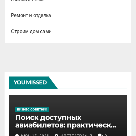
Ремонт и отделка
Строим дом сами
YOU MISSED
БИЗНЕС СОВЕТНИК
Поиск доступных
авиабилетов: практические
рекомендации
ИЮН 17, 2026
ARTTEATR24_R
0