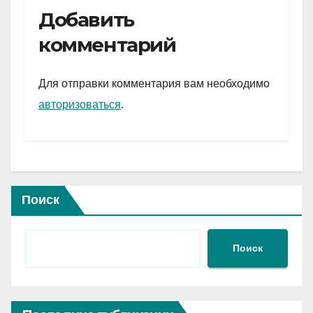
e
er
at
ail
р
Добавить
gr
s
а
комментарий
a
A
в
m
p
и
Для отправки комментария вам необходимо
p
ть
авторизоваться
.
Поиск
Поиск