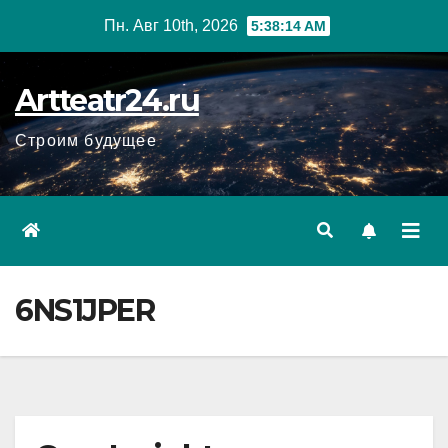
Перейти
Пн. Авг 10th, 2026
5:38:15 AM
к
содержанию
Artteatr24.ru
Строим будущее
6NS1JPER