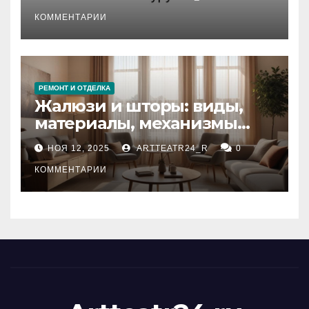
стихийных бедствий на
тезауруса
КОММЕНТАРИИ
РЕМОНТ И ОТДЕЛКА
Жалюзи и шторы: виды,
материалы, механизмы
управления и уход
НОЯ 12, 2025
ARTTEATR24_R
0
КОММЕНТАРИИ