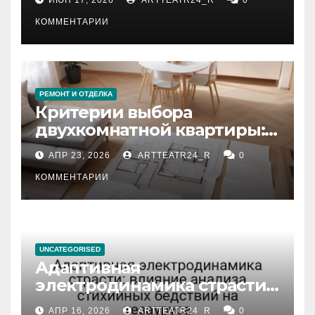
КОММЕНТАРИИ
РЕМОНТ И ОТДЕЛКА
Критерии выбора
двухкомнатной квартиры:
планировка, площадь,
АПР 23, 2026
ARTTEATR24_R
0
состояние и документация
КОММЕНТАРИИ
UNCATEGORISED
Адаптивная
электродинамика страсти:
влияние анализа
АПР 16, 2026
ARTTEATR24_R
0