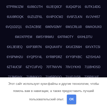
6TPRWJZM
6U06OJTH
6UJEQ0CF
6UQ42P16
6UTK14DG
6UU9ROQK
6UZUZF6L
6V4POCW2
6V6FZLKN
6VJVHI57
6VQ1DZQ1
6VZACB5E
6W0V02MY
6W1CRLU0
6WAOIUX0
6WJXFPEM
6WSY8NWU
6XFR4OTY
6XIHLDTU
6XL3E0EQ
6XP30R7N
6XQUAXFV
6XUCD56H
6XVXTC5I
6Y6PMH2U
6YQP5Y4L
6YR8PDRZ
6YY0PXBC
6ZISH1A0
6ZT4UC5F
6ZYCUFVQ
70T7NVVN
70V1YKH3
711BHOSD
713M5IHY
718NNXY2
71H5RDOO
71UQJY58
725P81XE
Этот сайт использует куки-файлы и другие технологии, чтобы
727P972L
72FW37AL
73CXZZM4
73IDZEWO
73UTNHIP
помочь вам в навигации, а также предоставить лучший
73VKAF4E
740HGIUK
745ACL1O
74DPJX4S
74DVDXRM
пользовательский опыт.
OK