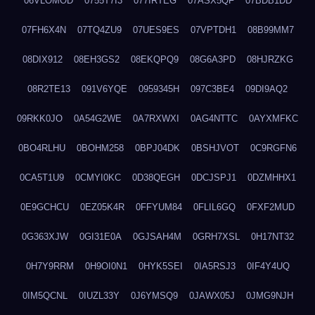
06VLOMOD
0755T7I3
077IRTEG
07ASX5QF
07BDB1DD
07FH6X4N
07TQ4ZU9
07UES9ES
07VPTDH1
08B99MM7
08DIX912
08EH3GS2
08EKQPQ9
08G6A3PD
08HJRZKG
08R2TE13
091V6YQE
0959345H
097C3BE4
09DI9AQ2
09RKK0JO
0A54G2WE
0A7RXWXI
0AG4NTTC
0AYXMFKC
0BO4RLHU
0BOHM258
0BPJ04DK
0BSHJVOT
0C9RGFN6
0CA5T1U9
0CMYI0KC
0D38QEGH
0DCJSPJ1
0DZMHHX1
0E9GCHCU
0EZ05K4R
0FFYUM84
0FLIL6GQ
0FXF2MUD
0G363XJW
0GI31E0A
0GJSAH4M
0GRH7XSL
0H17NT32
0H7Y9RRM
0H9OI0N1
0HYK5SEI
0IA5RSJ3
0IF4Y4UQ
0IM5QCNL
0IUZL33Y
0J6YMSQ9
0JAWX05J
0JMG9NJH