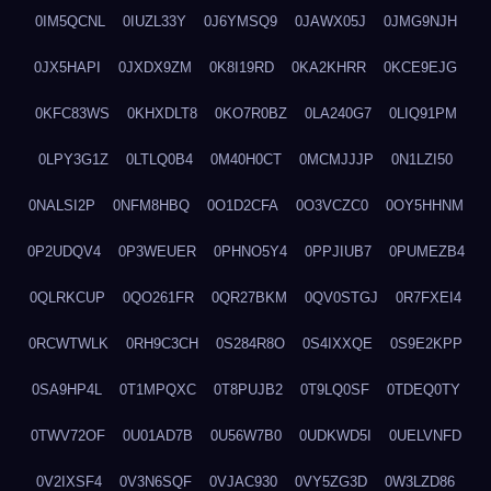
0IM5QCNL
0IUZL33Y
0J6YMSQ9
0JAWX05J
0JMG9NJH
0JX5HAPI
0JXDX9ZM
0K8I19RD
0KA2KHRR
0KCE9EJG
0KFC83WS
0KHXDLT8
0KO7R0BZ
0LA240G7
0LIQ91PM
0LPY3G1Z
0LTLQ0B4
0M40H0CT
0MCMJJJP
0N1LZI50
0NALSI2P
0NFM8HBQ
0O1D2CFA
0O3VCZC0
0OY5HHNM
0P2UDQV4
0P3WEUER
0PHNO5Y4
0PPJIUB7
0PUMEZB4
0QLRKCUP
0QO261FR
0QR27BKM
0QV0STGJ
0R7FXEI4
0RCWTWLK
0RH9C3CH
0S284R8O
0S4IXXQE
0S9E2KPP
0SA9HP4L
0T1MPQXC
0T8PUJB2
0T9LQ0SF
0TDEQ0TY
0TWV72OF
0U01AD7B
0U56W7B0
0UDKWD5I
0UELVNFD
0V2IXSF4
0V3N6SQF
0VJAC930
0VY5ZG3D
0W3LZD86