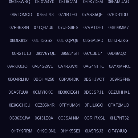
05G55WBQ
05IXW4Y0
05T6CZAL
069K7D5M
06FAMUAG
06VLOMOD
0755T7I3
077IRTEG
07ASX5QF
07BDB1DD
07FH6X4N
07TQ4ZU9
07UES9ES
07VPTDH1
08B99MM7
08DIX912
08EH3GS2
08EKQPQ9
08G6A3PD
08HJRZKG
08R2TE13
091V6YQE
0959345H
097C3BE4
09DI9AQ2
09RKK0JO
0A54G2WE
0A7RXWXI
0AG4NTTC
0AYXMFKC
0BO4RLHU
0BOHM258
0BPJ04DK
0BSHJVOT
0C9RGFN6
0CA5T1U9
0CMYI0KC
0D38QEGH
0DCJSPJ1
0DZMHHX1
0E9GCHCU
0EZ05K4R
0FFYUM84
0FLIL6GQ
0FXF2MUD
0G363XJW
0GI31E0A
0GJSAH4M
0GRH7XSL
0H17NT32
0H7Y9RRM
0H9OI0N1
0HYK5SEI
0IA5RSJ3
0IF4Y4UQ