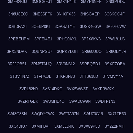
3ME42K9J
3MOCREJ1
3MX1P1T9
3MYP6NEF
3N0IPODU
3N8UCE6Q
3NE5SFF6
3NH0FX33
3NISGAEP
3O3KQQ4F
3OBDFAXI
3OE9P0KI
3OPSZTYE
3OSK46GW
3P20H0VW
3PEBEUPM
3PFEI4E1
3PHQ0AXL
3PJX8KV3
3PWL81U6
3PX3NDPK
3QBNPSU7
3QPKYD3H
3R660UUO
3R8OBY8R
3RJJOB51
3RM5TAUQ
3RV0N612
3SRBQEDJ
3SXFZOBA
3TBVTN7Z
3TFI7CJL
3TKFBN73
3TTB618D
3TVMVY4A
3VPL82H9
3VS14DKC
3VX5WW8T
3VXFRWKX
3VZRTGEK
3W3MHD4O
3WAD8W9N
3WDTF1N3
3WI8G8SN
3WQDYCWK
3WTTA97N
3WU70G19
3X71FE60
3XC4DIU7
3XMIH0VI
3XMLLD4K
3XWW9P5D
3Y2Z2FMH