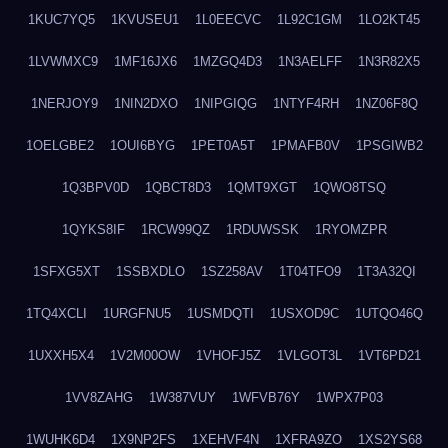
1KUC7YQ5
1KVUSEU1
1L0EECVC
1L92C1GM
1LO2KT45
1LVWMXC9
1MF16JX6
1MZGQ4D3
1N3AELFF
1N3R82X5
1NERJOY9
1NIN2DXO
1NIPGIQG
1NTYF4RH
1NZ06F8Q
1OELGBE2
1OUI6BYG
1PET0A5T
1PMAFB0V
1PSGIWB2
1Q3BPV0D
1QBCT8D3
1QMT9XGT
1QWO8TSQ
1QYKS8IF
1RCW99QZ
1RDUWSSK
1RYOMZPR
1SFXG5XT
1SSBXDLO
1SZ258AV
1T04TFO9
1T3A32QI
1TQ4XCLI
1URGFNU5
1USMDQTI
1USXOD9C
1UTQO46Q
1UXXH5X4
1V2M00OW
1VHOFJ5Z
1VLGOT3L
1VT6PD21
1VV8ZAHG
1W387VUY
1WFVB76Y
1WPX7P03
1WUHK6D4
1X9NP2FS
1XEHVF4N
1XFRA9ZO
1XS2YS68