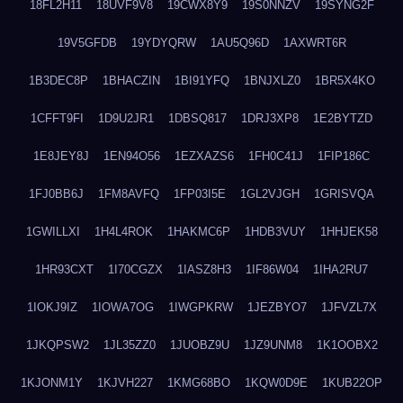
18FL2H11
18UVF9V8
19CWX8Y9
19S0NNZV
19SYNG2F
19V5GFDB
19YDYQRW
1AU5Q96D
1AXWRT6R
1B3DEC8P
1BHACZIN
1BI91YFQ
1BNJXLZ0
1BR5X4KO
1CFFT9FI
1D9U2JR1
1DBSQ817
1DRJ3XP8
1E2BYTZD
1E8JEY8J
1EN94O56
1EZXAZS6
1FH0C41J
1FIP186C
1FJ0BB6J
1FM8AVFQ
1FP03I5E
1GL2VJGH
1GRISVQA
1GWILLXI
1H4L4ROK
1HAKMC6P
1HDB3VUY
1HHJEK58
1HR93CXT
1I70CGZX
1IASZ8H3
1IF86W04
1IHA2RU7
1IOKJ9IZ
1IOWA7OG
1IWGPKRW
1JEZBYO7
1JFVZL7X
1JKQPSW2
1JL35ZZ0
1JUOBZ9U
1JZ9UNM8
1K1OOBX2
1KJONM1Y
1KJVH227
1KMG68BO
1KQW0D9E
1KUB22OP