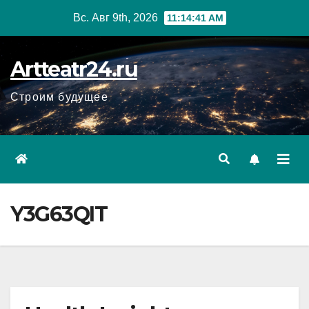
Перейти
Вс. Авг 9th, 2026
11:14:42 AM
к
содержанию
Artteatr24.ru
Строим будущее
Y3G63QIT