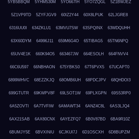
5YB5BBQM
5YHM530M
5YO667IH
5YO7ZQGL
5Z1BWJEZ
5Z1VP9TD
5ZYFJGV9
60IZ2Y44
60X8LPUK
62LJGRE8
6316UU0I
634ZKLU1
63MVU7SW
63SPQINX
63WDQUHH
63X60DYM
64996J11
659M6G4O
65TIBAG5
65TN6NPQ
65UV4E1K
660K94O5
663467JW
664ESOLH
664FNVV4
66C6U597
66NBHAON
675YBKS0
67T6PVX5
67UCAPT0
6899WHVC
68EZZKJQ
68OMB6UH
68PDCJPV
68QHDOI3
699GTUTR
69KWPV8F
69LSOT1W
69PLXGPN
69S53RP0
6A5ZOVTI
6A7TVFIW
6AMAWT34
6ANZ4C8L
6AS3LJQ4
6AX21SAB
6AX80CNX
6AYEZFQ7
6B0V87BD
6BA9R10Z
6BUMJY5E
6BVXINIU
6CJKUI7J
6D1OSCXH
6D8BUPZM