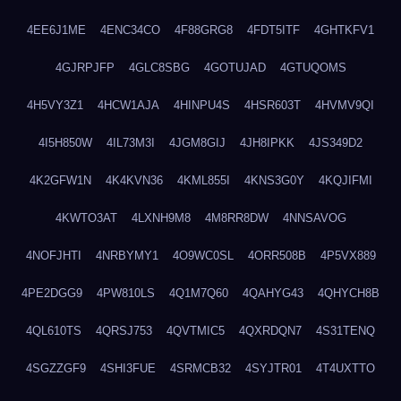
4EE6J1ME
4ENC34CO
4F88GRG8
4FDT5ITF
4GHTKFV1
4GJRPJFP
4GLC8SBG
4GOTUJAD
4GTUQOMS
4H5VY3Z1
4HCW1AJA
4HINPU4S
4HSR603T
4HVMV9QI
4I5H850W
4IL73M3I
4JGM8GIJ
4JH8IPKK
4JS349D2
4K2GFW1N
4K4KVN36
4KML855I
4KNS3G0Y
4KQJIFMI
4KWTO3AT
4LXNH9M8
4M8RR8DW
4NNSAVOG
4NOFJHTI
4NRBYMY1
4O9WC0SL
4ORR508B
4P5VX889
4PE2DGG9
4PW810LS
4Q1M7Q60
4QAHYG43
4QHYCH8B
4QL610TS
4QRSJ753
4QVTMIC5
4QXRDQN7
4S31TENQ
4SGZZGF9
4SHI3FUE
4SRMCB32
4SYJTR01
4T4UXTTO