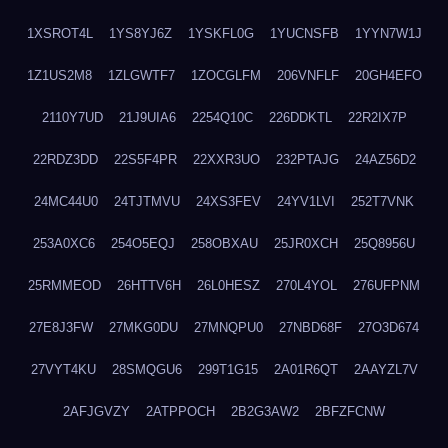
1XSROT4L
1YS8YJ6Z
1YSKFL0G
1YUCNSFB
1YYN7W1J
1Z1US2M8
1ZLGWTF7
1ZOCGLFM
206VNFLF
20GH4EFO
2110Y7UD
21J9UIA6
2254Q10C
226DDKTL
22R2IX7P
22RDZ3DD
22S5F4PR
22XXR3UO
232PTAJG
24AZ56D2
24MC44U0
24TJTMVU
24XS3FEV
24YV1LVI
252T7VNK
253A0XC6
254O5EQJ
258OBXAU
25JR0XCH
25Q8956U
25RMMEOD
26HTTV6H
26L0HESZ
270L4YOL
276UFPNM
27E8J3FW
27MKG0DU
27MNQPU0
27NBD68F
27O3D674
27VYT4KU
28SMQGU6
299T1G15
2A01R6QT
2AAYZL7V
2AFJGVZY
2ATPPOCH
2B2G3AW2
2BFZFCNW