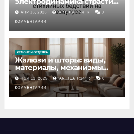
электродинамика страсти:
влияние анализа
АПР 16, 2026
ARTTEATR24_R
0
стихийных бедствий на
тезауруса
КОММЕНТАРИИ
РЕМОНТ И ОТДЕЛКА
Жалюзи и шторы: виды,
материалы, механизмы
управления и уход
НОЯ 12, 2025
ARTTEATR24_R
0
КОММЕНТАРИИ