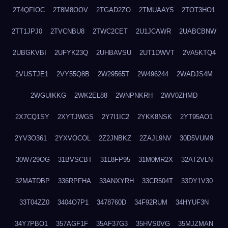
2T4QFIOC
2T8M8OOV
2TGAD2ZO
2TMUAAY5
2TOT3HO1
2TT1JPJ0
2TVCNBU8
2TWC2CET
2U1JCAWR
2UABCBNW
2UBGKVBI
2UFYK23Q
2UHBAVSU
2UT1DWVT
2VA5KTQ4
2VUSTJE1
2VY55Q8B
2W29565T
2W496244
2WADJS4M
2WGUIKKG
2WK2EL88
2WNPNKRH
2WV0ZHMD
2X7CQ1SY
2XYTJWGS
2Y7I1IC2
2YKK8NSK
2YT95AO1
2YV3O361
2YXVOCOL
2Z2JNBKZ
2ZAJL9NV
30D5VUM9
30W729OG
31BVSCBT
31L8FP95
31M0MR2X
32AT2VLN
32MATDBP
336RPFHA
33ANXYRH
33CR504T
33DY1V30
33T04ZZ0
3404O7P1
3478760D
34F92RUM
34HYUF3N
34Y7PBO1
357AGF1F
35AF37G3
35HVS0VG
35MJZMAN