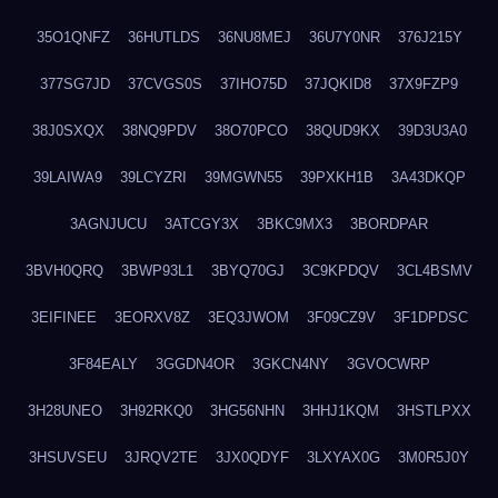
35O1QNFZ
36HUTLDS
36NU8MEJ
36U7Y0NR
376J215Y
377SG7JD
37CVGS0S
37IHO75D
37JQKID8
37X9FZP9
38J0SXQX
38NQ9PDV
38O70PCO
38QUD9KX
39D3U3A0
39LAIWA9
39LCYZRI
39MGWN55
39PXKH1B
3A43DKQP
3AGNJUCU
3ATCGY3X
3BKC9MX3
3BORDPAR
3BVH0QRQ
3BWP93L1
3BYQ70GJ
3C9KPDQV
3CL4BSMV
3EIFINEE
3EORXV8Z
3EQ3JWOM
3F09CZ9V
3F1DPDSC
3F84EALY
3GGDN4OR
3GKCN4NY
3GVOCWRP
3H28UNEO
3H92RKQ0
3HG56NHN
3HHJ1KQM
3HSTLPXX
3HSUVSEU
3JRQV2TE
3JX0QDYF
3LXYAX0G
3M0R5J0Y