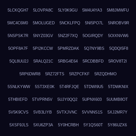
5LCKQGH7
5LOVPA8C
5LY0K9GU
5M4U4YA3
5M8JMWFU
5MC4C6M0
5MOLUGED
5NCKLFPQ
5NI5PO7L
5NROBV9R
5NSPSK7R
5NYZ03GV
5NZ2F7XQ
5OGIRQDY
5OIXNVW6
5OPF8A7F
5PI2KCCW
5PMRZDAK
5Q7NY9BS
5QDQI5F8
5QL8UU2J
5RALQ21C
5RBG4E64
5RCDBBFD
5ROV8T2I
5RP6DWR8
5RZ72FTS
5RZPCFKF
5RZQDHMO
5SNLKYWW
5ST3XE0K
5T4RFJQE
5TDWI9U5
5TDWKNIX
5THBIEFD
5TVPRN5V
5UJY0QQ2
5UPNX603
5UUMB8OT
5V5K9CVS
5VB3LIYB
5VTXJVNC
5VVNNS1S
5XJ2MR7Y
5XSF9JLS
5XU6ZP3A
5Y0HCRBH
5Y1QS60T
5Y86UZX6