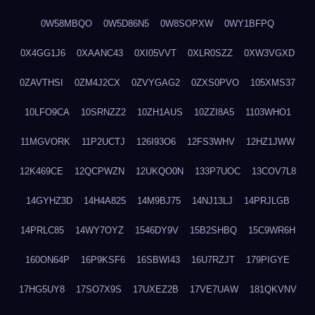
0W58MBQO
0W5D86N5
0W8SOPXW
0WY1BFPQ
0X4GG1J6
0XAANC43
0XI05VVT
0XLR0SZZ
0XW3VGXD
0ZAVTHSI
0ZM4J2CX
0ZVYGAG2
0ZXS0PVO
105XMS37
10LFO9CA
10SRNZZ2
10ZH1AUS
10ZZI8A5
1103WHO1
11MGVORK
11P2UCTJ
126I93O6
12FS3WHV
12HZ1JWW
12K469CE
12QCPWZN
12UKQO0N
133P7UOC
13COV7L8
14GYHZ3D
14H4A825
14M9BJ75
14NJ13LJ
14PRJLGB
14PRLC85
14WY7OYZ
1546DY9V
15B2SHBQ
15C9WR6H
160ON64P
16P9KSF6
16SBWI43
16U7RZJT
179PIGYE
17HG5UY8
17SO7X9S
17UXEZ2B
17VE7UAW
181QKVNV