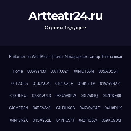
Artteatr24.ru
Строим будущее
Работает на WordPress
|
Тема: Newspaperex, автор
Themeansar
Home
006WY430
007HXU2Y
00MGT33M
00SAOS5H
00T70TIS
013UNCAI
0169XX1F
019K5LTP
01WS9NX2
023RN4UI
02SKVUL3
034UW6PW
03L7504Q
03ZRKE69
04CAZD3N
04EDWV8I
04H0HX0B
04KWVG4E
04LI8DHX
04N4JN2X
04QX9S1E
04YFC57J
04ZFIS6W
059KC9DM