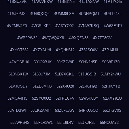
4T8GUZVK
4TAWVEKW
4TBBI1Y5
4TJ1ASNW
4TPTYC45
4TSJ6PJX
4U48QGQ2
4UMM8LXA
4UNHPQM1
4URT243L
4VFMWJZ0
4VGSLXPJ
4VJZYO02
4VNW7KSQ
4W6ZE1F7
4WP2PW82
4WQWQXX8
4WXQZN38
4X7TT8GV
4XYOT662
4XZYAUHI
4YQHH612
4Z52SO0V
4ZP14UIL
4ZVGSBH0
50JO9B1K
50KZ2V9P
50NNJN5E
50S8F1Z0
510NBX1W
5160U7JM
51D7XGKL
51JUGSIB
51MY24WU
51VJOSDY
51ZE8MKB
522X4O28
52D4GH9B
52FJKYTB
52MOA4HC
52SYO0Q2
52TPECFV
52W5K0BY
52XXY91Q
53ATDBWI
53EKZAMH
53Z8FUAW
54PKU5CO
551HGV0S
553WPS4S
55FLR3W1
55IE9L4V
55JKJF3L
55NCOA72