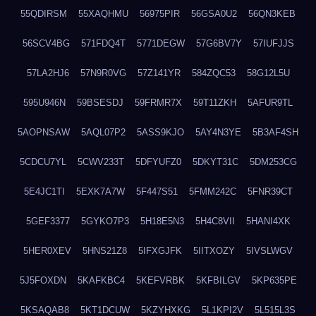
55QDIRSM
55XAQHMU
56975PIR
56GSA0U2
56QN3KEB
56SCV4BG
571FDQ4T
5771DEGW
57G6BV7Y
57IUFJJS
57LA2HJ6
57N9R0VG
57Z141YR
584ZQC53
58G12L5U
595U946N
59BSESDJ
59FRMR7X
59T11ZKH
5AFUR9TL
5AOPNSAW
5AQL07P2
5ASS9KJO
5AY4N3YE
5B3AF4SH
5CDCU7YL
5CWV233T
5DFYUFZ0
5DKYT31C
5DM253CG
5E4JC1TI
5EXK7A7W
5F447S51
5FMM242C
5FNR39CT
5GEF3377
5GYKO7P3
5H18E5N3
5H4C8VII
5HANI4XK
5HER0XEV
5HNS21Z8
5IFXGJFK
5IITXOZY
5IVSLWGV
5J5FOXDN
5KAFKBC4
5KEFVRBK
5KFBILGV
5KP635PE
5KSAQAB8
5KT1DCUW
5KZYHXKG
5L1KPI2V
5L515L3S