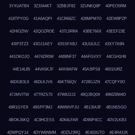
3YXUATB4
3Z3344KT
3ZBBJF82
3ZUNKQ9P
40PEO5RM
418TPYOG
41A6AQPI
41CR68ZC
428MPM7O
42EW9PZP
42HIOZNV
42QOZROE
437L5RRA
43BE766X
43EEF23E
43IP3TZ3
43OJ1AEY
43SSFXBJ
43U16JLC
43XY7A9N
441OKOJO
4474ZR0W
4489NF37
44AFGVXY
44CGH1H9
44E14L85
44VA5KJF
44XI8AFW
45A3IPS9
4601IURZ
46DGB3L9
46DLKJV6
46KT56QV
4728GJZN
47CQFY0O
47JMVITW
47TRZS70
47W8J2J2
48QJBQ0X
49MZ8W4O
49R1GYE9
49SPF3MJ
49WWVPJU
4B13IA3F
4B1N5SGO
4BOKJ6KQ
4C9HCESS
4D64LFAR
4D90P4CC
4DV2LKB3
4DWPQY14
4DYW6NWM
4DZ5J3RQ
4E402GTO
4E4R43JK