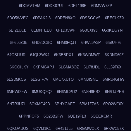
6DCMVTHM
6DDK07UL
6DEL198E
6DMVW7ZP
6DO5WVEC
6DPAK2I3
6DREN8XO
6DSSGCV5
6EEGL9Z9
6EI21UCB
6EMNTEE0
6F1DJ5WF
6G3CXI93
6G3KEGYN
6H6L0Z3E
6HD2DCBO
6HM0FQJT
6HWL9A3P
6I5IUH76
6JGSI1UR
6JQL3WKJ
6K3EBPX1
6K3WDMWT
6KDND60Z
6KOOILKY
6KPMGXPJ
6LGMA8OZ
6LI78JDL
6LL59T6X
6LSD5KCS
6LSGIF7V
6MC7XUTQ
6MNBISNE
6MRU4GHW
6MRWI2FW
6MUKQ2Q2
6N6MCPD2
6N8H9PB2
6NS1JPER
6NTR3U7I
6OXMG49D
6PHYGAFF
6PM1Z7A5
6PO2WC0X
6PPNPOF5
6Q23B2FW
6QE19FL3
6QEEKCMR
6QKOAUOS
6QVIJ1K1
6R431JL5
6RGMWOLX
6RKWC57X