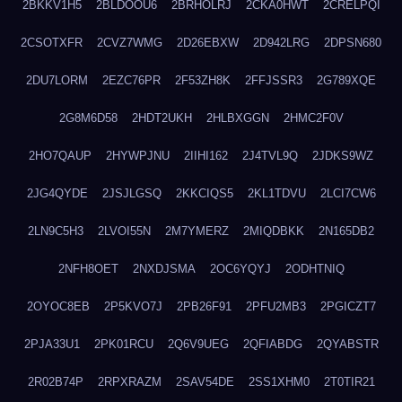
2BKKV1H5
2BLDOOU6
2BRHOLRJ
2CKA0HWT
2CRELPQI
2CSOTXFR
2CVZ7WMG
2D26EBXW
2D942LRG
2DPSN680
2DU7LORM
2EZC76PR
2F53ZH8K
2FFJSSR3
2G789XQE
2G8M6D58
2HDT2UKH
2HLBXGGN
2HMC2F0V
2HO7QAUP
2HYWPJNU
2IIHI162
2J4TVL9Q
2JDKS9WZ
2JG4QYDE
2JSJLGSQ
2KKCIQS5
2KL1TDVU
2LCI7CW6
2LN9C5H3
2LVOI55N
2M7YMERZ
2MIQDBKK
2N165DB2
2NFH8OET
2NXDJSMA
2OC6YQYJ
2ODHTNIQ
2OYOC8EB
2P5KVO7J
2PB26F91
2PFU2MB3
2PGICZT7
2PJA33U1
2PK01RCU
2Q6V9UEG
2QFIABDG
2QYABSTR
2R02B74P
2RPXRAZM
2SAV54DE
2SS1XHM0
2T0TIR21