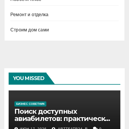
Ремонт и отделка
Строим дом сами
YOU MISSED
БИЗНЕС СОВЕТНИК
Поиск доступных
авиабилетов: практические
рекомендации
ИЮН 17, 2026
ARTTEATR24_R
0