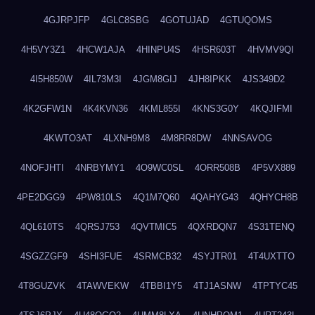
4GJRPJFP
4GLC8SBG
4GOTUJAD
4GTUQOMS
4H5VY3Z1
4HCW1AJA
4HINPU4S
4HSR603T
4HVMV9QI
4I5H850W
4IL73M3I
4JGM8GIJ
4JH8IPKK
4JS349D2
4K2GFW1N
4K4KVN36
4KML855I
4KNS3G0Y
4KQJIFMI
4KWTO3AT
4LXNH9M8
4M8RR8DW
4NNSAVOG
4NOFJHTI
4NRBYMY1
4O9WC0SL
4ORR508B
4P5VX889
4PE2DGG9
4PW810LS
4Q1M7Q60
4QAHYG43
4QHYCH8B
4QL610TS
4QRSJ753
4QVTMIC5
4QXRDQN7
4S31TENQ
4SGZZGF9
4SHI3FUE
4SRMCB32
4SYJTR01
4T4UXTTO
4T8GUZVK
4TAWVEKW
4TBBI1Y5
4TJ1ASNW
4TPTYC45