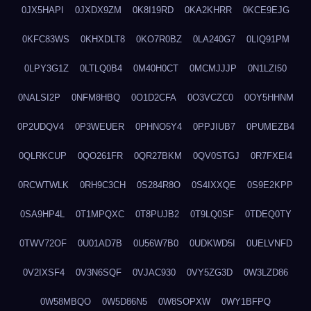
0JX5HAPI
0JXDX9ZM
0K8I19RD
0KA2KHRR
0KCE9EJG
0KFC83WS
0KHXDLT8
0KO7R0BZ
0LA240G7
0LIQ91PM
0LPY3G1Z
0LTLQ0B4
0M40H0CT
0MCMJJJP
0N1LZI50
0NALSI2P
0NFM8HBQ
0O1D2CFA
0O3VCZC0
0OY5HHNM
0P2UDQV4
0P3WEUER
0PHNO5Y4
0PPJIUB7
0PUMEZB4
0QLRKCUP
0QO261FR
0QR27BKM
0QV0STGJ
0R7FXEI4
0RCWTWLK
0RH9C3CH
0S284R8O
0S4IXXQE
0S9E2KPP
0SA9HP4L
0T1MPQXC
0T8PUJB2
0T9LQ0SF
0TDEQ0TY
0TWV72OF
0U01AD7B
0U56W7B0
0UDKWD5I
0UELVNFD
0V2IXSF4
0V3N6SQF
0VJAC930
0VY5ZG3D
0W3LZD86
0W58MBQO
0W5D86N5
0W8SOPXW
0WY1BFPQ