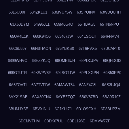
5Z1VP9TD
5ZYFJGV9
60IZ2Y44
60X8LPUK
62LJGRE8
6316UU0I
634ZKLU1
63MVU7SW
63SPQINX
63WDQUHH
63X60DYM
64996J11
659M6G4O
65TIBAG5
65TN6NPQ
65UV4E1K
660K94O5
663467JW
664ESOLH
664FNVV4
66C6U597
66NBHAON
675YBKS0
67T6PVX5
67UCAPT0
6899WHVC
68EZZKJQ
68OMB6UH
68PDCJPV
68QHDOI3
699GTUTR
69KWPV8F
69LSOT1W
69PLXGPN
69S53RP0
6A5ZOVTI
6A7TVFIW
6AMAWT34
6ANZ4C8L
6AS3LJQ4
6AX21SAB
6AX80CNX
6AYEZFQ7
6B0V87BD
6BA9R10Z
6BUMJY5E
6BVXINIU
6CJKUI7J
6D1OSCXH
6D8BUPZM
6DCMVTHM
6DDK07UL
6DEL198E
6DMVW7ZP