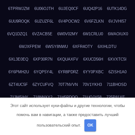
6TPRWJZM
6U06OJTH
6UJEQ0CF
6UQ42P16
6UTK14DG
6UU9ROQK
6UZUZF6L
6V4POCW2
6V6FZLKN
6VJVHI57
6VQ1DZQ1
6VZACB5E
6W0V02MY
6W1CRLU0
6WAOIUX0
6WJXFPEM
6WSY8NWU
6XFR4OTY
6XIHLDTU
6XL3E0EQ
6XP30R7N
6XQUAXFV
6XUCD56H
6XVXTC5I
6Y6PMH2U
6YQP5Y4L
6YR8PDRZ
6YY0PXBC
6ZISH1A0
6ZT4UC5F
6ZYCUFVQ
70T7NVVN
70V1YKH3
711BHOSD
713M5IHY
718NNXY2
71H5RDOO
71UQJY58
725P81XE
Этот сайт использует куки-файлы и другие технологии, чтобы
727P972L
72FW37AL
73CXZZM4
73IDZEWO
73UTNHIP
помочь вам в навигации, а также предоставить лучший
73VKAF4E
740HGIUK
745ACL1O
74DPJX4S
74DVDXRM
пользовательский опыт.
OK