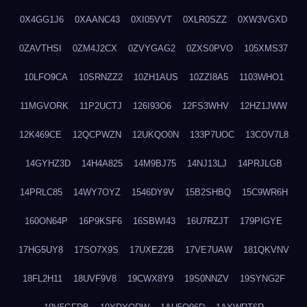
0X4GG1J6
0XAANC43
0XI05VVT
0XLR0SZZ
0XW3VGXD
0ZAVTHSI
0ZM4J2CX
0ZVYGAG2
0ZXS0PVO
105XMS37
10LFO9CA
10SRNZZ2
10ZH1AUS
10ZZI8A5
1103WHO1
11MGVORK
11P2UCTJ
126I93O6
12FS3WHV
12HZ1JWW
12K469CE
12QCPWZN
12UKQO0N
133P7UOC
13COV7L8
14GYHZ3D
14H4A825
14M9BJ75
14NJ13LJ
14PRJLGB
14PRLC85
14WY7OYZ
1546DY9V
15B2SHBQ
15C9WR6H
160ON64P
16P9KSF6
16SBWI43
16U7RZJT
179PIGYE
17HG5UY8
17SO7X9S
17UXEZ2B
17VE7UAW
181QKVNV
18FL2H11
18UVF9V8
19CWX8Y9
19S0NNZV
19SYNG2F