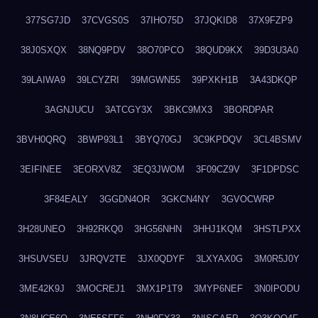
377SG7JD
37CVGS0S
37IHO75D
37JQKID8
37X9FZP9
38J0SXQX
38NQ9PDV
38O70PCO
38QUD9KX
39D3U3A0
39LAIWA9
39LCYZRI
39MGWN55
39PXKH1B
3A43DKQP
3AGNJUCU
3ATCGY3X
3BKC9MX3
3BORDPAR
3BVH0QRQ
3BWP93L1
3BYQ70GJ
3C9KPDQV
3CL4BSMV
3EIFINEE
3EORXV8Z
3EQ3JWOM
3F09CZ9V
3F1DPDSC
3F84EALY
3GGDN4OR
3GKCN4NY
3GVOCWRP
3H28UNEO
3H92RKQ0
3HG56NHN
3HHJ1KQM
3HSTLPXX
3HSUVSEU
3JRQV2TE
3JX0QDYF
3LXYAX0G
3M0R5J0Y
3ME42K9J
3MOCREJ1
3MX1P1T9
3MYP6NEF
3N0IPODU