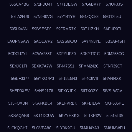
56SCV4BG
571FDQ4T
5771DEGW
57G6BV7Y
57IUFJJS
57LA2HJ6
57N9R0VG
57Z141YR
584ZQC53
58G12L5U
595U946N
59BSESDJ
59FRMR7X
59T11ZKH
5AFUR9TL
5AOPNSAW
5AQL07P2
5ASS9KJO
5AY4N3YE
5B3AF4SH
5CDCU7YL
5CWV233T
5DFYUFZ0
5DKYT31C
5DM253CG
5E4JC1TI
5EXK7A7W
5F447S51
5FMM242C
5FNR39CT
5GEF3377
5GYKO7P3
5H18E5N3
5H4C8VII
5HANI4XK
5HER0XEV
5HNS21Z8
5IFXGJFK
5IITXOZY
5IVSLWGV
5J5FOXDN
5KAFKBC4
5KEFVRBK
5KFBILGV
5KP635PE
5KSAQAB8
5KT1DCUW
5KZYHXKG
5L1KPI2V
5L515L3S
5LCKQGH7
5LOVPA8C
5LY0K9GU
5M4U4YA3
5M8JMWFU