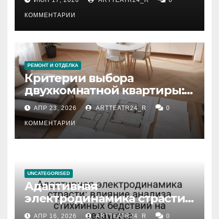
КОММЕНТАРИИ
РЕМОНТ И ОТДЕЛКА
Критерии выбора
двухкомнатной квартиры:
планировка, площадь,
АПР 23, 2026
ARTTEATR24_R
0
состояние и документация
КОММЕНТАРИИ
UNCATEGORISED
Адаптивная
электродинамика страсти:
влияние анализа
АПР 16, 2026
ARTTEATR24_R
0