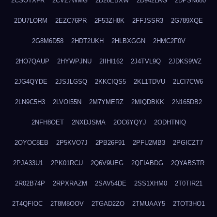
2CSOTXFR
2CVZ7WMG
2D26EBXW
2D942LRG
2DPSN680
2DU7LORM
2EZC76PR
2F53ZH8K
2FFJSSR3
2G789XQE
2G8M6D58
2HDT2UKH
2HLBXGGN
2HMC2F0V
2HO7QAUP
2HYWPJNU
2IIHI162
2J4TVL9Q
2JDKS9WZ
2JG4QYDE
2JSJLGSQ
2KKCIQS5
2KL1TDVU
2LCI7CW6
2LN9C5H3
2LVOI55N
2M7YMERZ
2MIQDBKK
2N165DB2
2NFH8OET
2NXDJSMA
2OC6YQYJ
2ODHTNIQ
2OYOC8EB
2P5KVO7J
2PB26F91
2PFU2MB3
2PGICZT7
2PJA33U1
2PK01RCU
2Q6V9UEG
2QFIABDG
2QYABSTR
2R02B74P
2RPXRAZM
2SAV54DE
2SS1XHM0
2T0TIR21
2T4QFIOC
2T8M8OOV
2TGAD2ZO
2TMUAAY5
2TOT3HO1