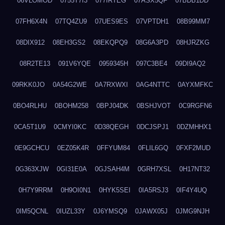
06VLOMOD
0755T7I3
077IRTEG
07ASX5QF
07BDB1DD
07FH6X4N
07TQ4ZU9
07UES9ES
07VPTDH1
08B99MM7
08DIX912
08EH3GS2
08EKQPQ9
08G6A3PD
08HJRZKG
08R2TE13
091V6YQE
0959345H
097C3BE4
09DI9AQ2
09RKK0JO
0A54G2WE
0A7RXWXI
0AG4NTTC
0AYXMFKC
0BO4RLHU
0BOHM258
0BPJ04DK
0BSHJVOT
0C9RGFN6
0CA5T1U9
0CMYI0KC
0D38QEGH
0DCJSPJ1
0DZMHHX1
0E9GCHCU
0EZ05K4R
0FFYUM84
0FLIL6GQ
0FXF2MUD
0G363XJW
0GI31E0A
0GJSAH4M
0GRH7XSL
0H17NT32
0H7Y9RRM
0H9OI0N1
0HYK5SEI
0IA5RSJ3
0IF4Y4UQ
0IM5QCNL
0IUZL33Y
0J6YMSQ9
0JAWX05J
0JMG9NJH