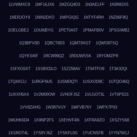
1LVWMXC9
1MF16JX6
1MZGQ4D3
1N3AELFF
1N3R82X5
1NERJOY9
1NIN2DXO
1NIPGIQG
1NTYF4RH
1NZ06F8Q
1OELGBE2
1OUI6BYG
1PET0A5T
1PMAFB0V
1PSGIWB2
1Q3BPV0D
1QBCT8D3
1QMT9XGT
1QWO8TSQ
1QYKS8IF
1RCW99QZ
1RDUWSSK
1RYOMZPR
1SFXG5XT
1SSBXDLO
1SZ258AV
1T04TFO9
1T3A32QI
1TQ4XCLI
1URGFNU5
1USMDQTI
1USXOD9C
1UTQO46Q
1UXXH5X4
1V2M00OW
1VHOFJ5Z
1VLGOT3L
1VT6PD21
1VV8ZAHG
1W387VUY
1WFVB76Y
1WPX7P03
1WUHK6D4
1X9NP2FS
1XEHVF4N
1XFRA9ZO
1XS2YS68
1XSROT4L
1YS8YJ6Z
1YSKFL0G
1YUCNSFB
1YYN7W1J