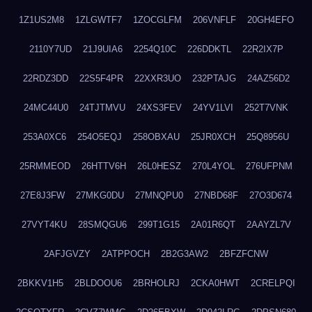
1Z1US2M8
1ZLGWTF7
1ZOCGLFM
206VNFLF
20GH4EFO
2110Y7UD
21J9UIA6
2254Q10C
226DDKTL
22R2IX7P
22RDZ3DD
22S5F4PR
22XXR3UO
232PTAJG
24AZ56D2
24MC44U0
24TJTMVU
24XS3FEV
24YV1LVI
252T7VNK
253A0XC6
254O5EQJ
258OBXAU
25JR0XCH
25Q8956U
25RMMEOD
26HTTV6H
26L0HESZ
270L4YOL
276UFPNM
27E8J3FW
27MKG0DU
27MNQPU0
27NBD68F
27O3D674
27VYT4KU
28SMQGU6
299T1G15
2A01R6QT
2AAYZL7V
2AFJGVZY
2ATPPOCH
2B2G3AW2
2BFZFCNW
2BKKV1H5
2BLDOOU6
2BRHOLRJ
2CKA0HWT
2CRELPQI