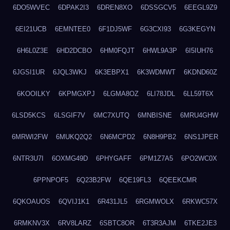
6DO5WVEC
6DPAK2I3
6DREN8XO
6DSSGCV5
6EEGL9Z9
6EI21UCB
6EMNTEE0
6F1DJ5WF
6G3CXI93
6G3KEGYN
6H6L0Z3E
6HD2DCBO
6HM0FQJT
6HWL9A3P
6I5IUH76
6JGSI1UR
6JQL3WKJ
6K3EBPX1
6K3WDMWT
6KDND60Z
6KOOILKY
6KPMGXPJ
6LGMA8OZ
6LI78JDL
6LL59T6X
6LSD5KCS
6LSGIF7V
6MC7XUTQ
6MNBISNE
6MRU4GHW
6MRWI2FW
6MUKQ2Q2
6N6MCPD2
6N8H9PB2
6NS1JPER
6NTR3U7I
6OXMG49D
6PHYGAFF
6PM1Z7A5
6PO2WC0X
6PPNPOF5
6Q23B2FW
6QE19FL3
6QEEKCMR
6QKOAUOS
6QVIJ1K1
6R431JL5
6RGMWOLX
6RKWC57X
6RMKNV3X
6RV8LARZ
6SBTC8OR
6T3R3AJM
6TKE2JE3