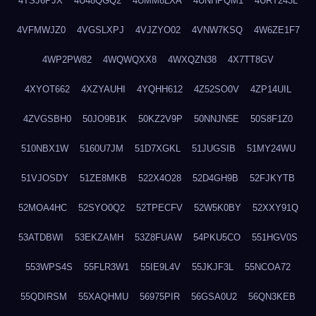
4TSJ6PJX
4U48QGQ2
4UMM8LXA
4UNHPQM1
4URT243L
4VFMWJZ0
4VGSLXPJ
4VJZYO02
4VNW7KSQ
4W6ZE1F7
4WP2PW82
4WQWQXX8
4WXQZN38
4X7TT8GV
4XYOT662
4XZYAUHI
4YQHH612
4Z52SO0V
4ZP14UIL
4ZVGSBH0
50JO9B1K
50KZ2V9P
50NNJN5E
50S8F1Z0
510NBX1W
5160U7JM
51D7XGKL
51JUGSIB
51MY24WU
51VJOSDY
51ZE8MKB
522X4O28
52D4GH9B
52FJKYTB
52MOA4HC
52SYO0Q2
52TPECFV
52W5K0BY
52XXY91Q
53ATDBWI
53EKZAMH
53Z8FUAW
54PKU5CO
551HGV0S
553WPS4S
55FLR3W1
55IE9L4V
55JKJF3L
55NCOA72
55QDIRSM
55XAQHMU
56975PIR
56GSA0U2
56QN3KEB