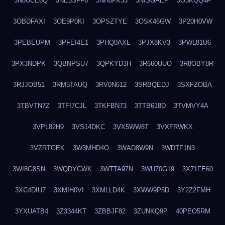
3N8UCE6Q
3NE5SFF6
3NH0FX33
3NISGAEP
3O3KQQ4F
3OBDFAXI
3OE9P0KI
3OPSZTYE
3OSK46GW
3P20H0VW
3PEBEUPM
3PFEI4E1
3PHQ0AXL
3PJX8KV3
3PWL81U6
3PX3NDPK
3QBNPSU7
3QPKYD3H
3R660UUO
3R8OBY8R
3RJJOB51
3RM5TAUQ
3RV0N612
3SRBQEDJ
3SXFZOBA
3TBVTN7Z
3TFI7CJL
3TKFBN73
3TTB618D
3TVMVY4A
3VPL82H9
3VS14DKC
3VX5WW8T
3VXFRWKX
3VZRTGEK
3W3MHD4O
3WAD8W9N
3WDTF1N3
3WI8G8SN
3WQDYCWK
3WTTA97N
3WU70G19
3X71FE60
3XC4DIU7
3XMIH0VI
3XMLLD4K
3XWW9P5D
3Y2Z2FMH
3YXUATB4
3Z3344KT
3ZBBJF82
3ZUNKQ9P
40PEO5RM