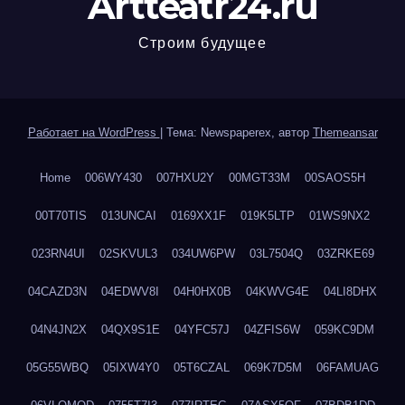
Artteatr24.ru
Строим будущее
Работает на WordPress
|
Тема: Newspaperex, автор
Themeansar
Home
006WY430
007HXU2Y
00MGT33M
00SAOS5H
00T70TIS
013UNCAI
0169XX1F
019K5LTP
01WS9NX2
023RN4UI
02SKVUL3
034UW6PW
03L7504Q
03ZRKE69
04CAZD3N
04EDWV8I
04H0HX0B
04KWVG4E
04LI8DHX
04N4JN2X
04QX9S1E
04YFC57J
04ZFIS6W
059KC9DM
05G55WBQ
05IXW4Y0
05T6CZAL
069K7D5M
06FAMUAG