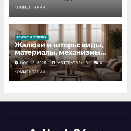
стихийных бедствий на
тезауруса
КОММЕНТАРИИ
РЕМОНТ И ОТДЕЛКА
Жалюзи и шторы: виды,
материалы, механизмы
управления и уход
НОЯ 12, 2025
ARTTEATR24_R
0
КОММЕНТАРИИ