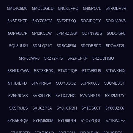
5MC4C6M0
5MOLUGED
5NCKLFPQ
5NI5PO7L
5NROBV9R
5NSPSK7R
5NYZ03GV
5NZ2F7XQ
5OGIRQDY
5OIXNVW6
5OPF8A7F
5PI2KCCW
5PMRZDAK
5Q7NY9BS
5QDQI5F8
5QL8UU2J
5RALQ21C
5RBG4E64
5RCDBBFD
5ROV8T2I
5RP6DWR8
5RZ72FTS
5RZPCFKF
5RZQDHMO
5SNLKYWW
5ST3XE0K
5T4RFJQE
5TDWI9U5
5TDWKNIX
5THBIEFD
5TVPRN5V
5UJY0QQ2
5UPNX603
5UUMB8OT
5V5K9CVS
5VB3LIYB
5VTXJVNC
5VVNNS1S
5XJ2MR7Y
5XSF9JLS
5XU6ZP3A
5Y0HCRBH
5Y1QS60T
5Y86UZX6
5YB5BBQM
5YHM530M
5YO667IH
5YO7ZQGL
5Z1BWJEZ