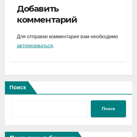
e
er
at
ail
р
Добавить
gr
s
а
комментарий
a
A
в
m
p
и
Для отправки комментария вам необходимо
p
ть
авторизоваться
.
Поиск
Поиск