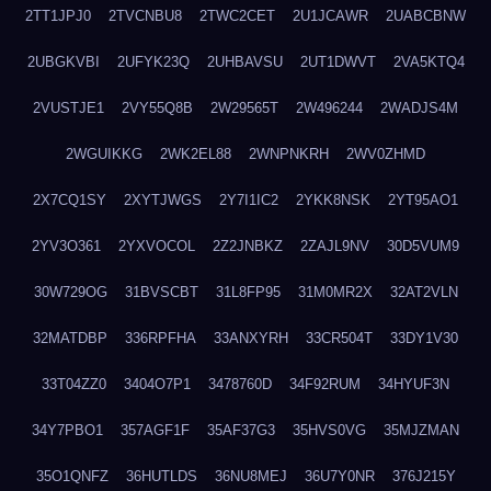
2TT1JPJ0
2TVCNBU8
2TWC2CET
2U1JCAWR
2UABCBNW
2UBGKVBI
2UFYK23Q
2UHBAVSU
2UT1DWVT
2VA5KTQ4
2VUSTJE1
2VY55Q8B
2W29565T
2W496244
2WADJS4M
2WGUIKKG
2WK2EL88
2WNPNKRH
2WV0ZHMD
2X7CQ1SY
2XYTJWGS
2Y7I1IC2
2YKK8NSK
2YT95AO1
2YV3O361
2YXVOCOL
2Z2JNBKZ
2ZAJL9NV
30D5VUM9
30W729OG
31BVSCBT
31L8FP95
31M0MR2X
32AT2VLN
32MATDBP
336RPFHA
33ANXYRH
33CR504T
33DY1V30
33T04ZZ0
3404O7P1
3478760D
34F92RUM
34HYUF3N
34Y7PBO1
357AGF1F
35AF37G3
35HVS0VG
35MJZMAN
35O1QNFZ
36HUTLDS
36NU8MEJ
36U7Y0NR
376J215Y