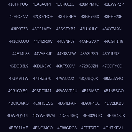
418TPYOG
41A6AQPI
41CR68ZC
428MPM7O
42EW9PZP
42HIOZNV
42QOZROE
437L5RRA
43BE766X
43EEF23E
43IP3TZ3
43OJ1AEY
43SSFXBJ
43U16JLC
43XY7A9N
441OKOJO
4474ZR0W
4489NF37
44AFGVXY
44CGH1H9
44E14L85
44VA5KJF
44XI8AFW
45A3IPS9
4601IURZ
46DGB3L9
46DLKJV6
46KT56QV
4728GJZN
47CQFY0O
47JMVITW
47TRZS70
47W8J2J2
48QJBQ0X
49MZ8W4O
49R1GYE9
49SPF3MJ
49WWVPJU
4B13IA3F
4B1N5SGO
4BOKJ6KQ
4C9HCESS
4D64LFAR
4D90P4CC
4DV2LKB3
4DWPQY14
4DYW6NWM
4DZ5J3RQ
4E402GTO
4E4R43JK
4EE6J1ME
4ENC34CO
4F88GRG8
4FDT5ITF
4GHTKFV1