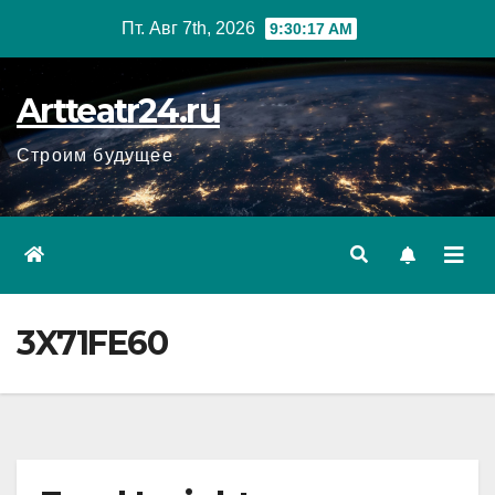
Перейти
Пт. Авг 7th, 2026
9:30:18 AM
к
содержанию
Artteatr24.ru
Строим будущее
3X71FE60