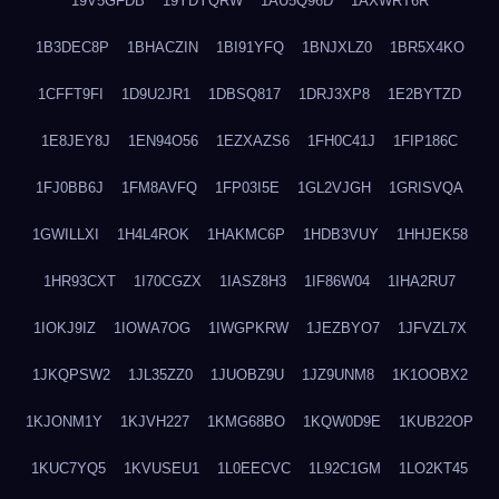
19V5GFDB
19YDYQRW
1AU5Q96D
1AXWRT6R
1B3DEC8P
1BHACZIN
1BI91YFQ
1BNJXLZ0
1BR5X4KO
1CFFT9FI
1D9U2JR1
1DBSQ817
1DRJ3XP8
1E2BYTZD
1E8JEY8J
1EN94O56
1EZXAZS6
1FH0C41J
1FIP186C
1FJ0BB6J
1FM8AVFQ
1FP03I5E
1GL2VJGH
1GRISVQA
1GWILLXI
1H4L4ROK
1HAKMC6P
1HDB3VUY
1HHJEK58
1HR93CXT
1I70CGZX
1IASZ8H3
1IF86W04
1IHA2RU7
1IOKJ9IZ
1IOWA7OG
1IWGPKRW
1JEZBYO7
1JFVZL7X
1JKQPSW2
1JL35ZZ0
1JUOBZ9U
1JZ9UNM8
1K1OOBX2
1KJONM1Y
1KJVH227
1KMG68BO
1KQW0D9E
1KUB22OP
1KUC7YQ5
1KVUSEU1
1L0EECVC
1L92C1GM
1LO2KT45