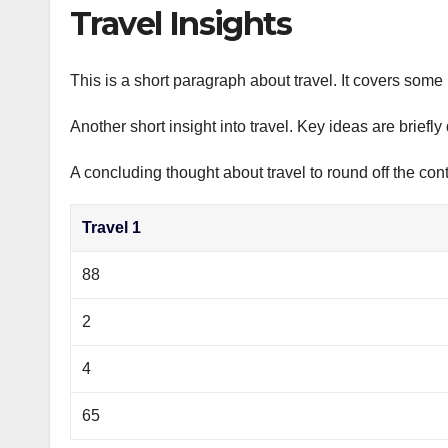
р
Travel Insights
p
а
p
в
This is a short paragraph about travel. It covers some 
и
Another short insight into travel. Key ideas are briefl
т
ь
A concluding thought about travel to round off the cont
Travel 1
88
2
4
65