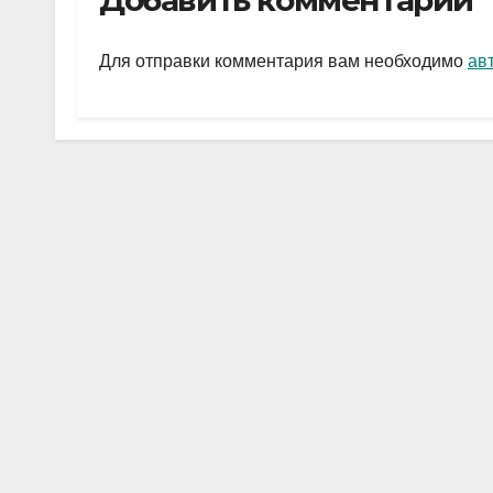
Добавить комментарий
gr
s
а
a
A
в
Для отправки комментария вам необходимо
ав
m
p
и
p
ть