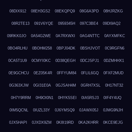
08DIX912
08EH3GS2
08EKQPQ9
08G6A3PD
08HJRZKG
08R2TE13
091V6YQE
0959345H
097C3BE4
09DI9AQ2
09RKK0JO
0A54G2WE
0A7RXWXI
0AG4NTTC
0AYXMFKC
0BO4RLHU
0BOHM258
0BPJ04DK
0BSHJVOT
0C9RGFN6
0CA5T1U9
0CMYI0KC
0D38QEGH
0DCJSPJ1
0DZMHHX1
0E9GCHCU
0EZ05K4R
0FFYUM84
0FLIL6GQ
0FXF2MUD
0G363XJW
0GI31E0A
0GJSAH4M
0GRH7XSL
0H17NT32
0H7Y9RRM
0H9OI0N1
0HYK5SEI
0IA5RSJ3
0IF4Y4UQ
0IM5QCNL
0IUZL33Y
0J6YMSQ9
0JAWX05J
0JMG9NJH
0JX5HAPI
0JXDX9ZM
0K8I19RD
0KA2KHRR
0KCE9EJG