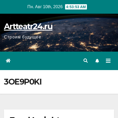
Перейти
Пн. Авг 10th, 2026
4:53:54 AM
к
содержанию
Artteatr24.ru
Строим будущее
3OE9P0KI