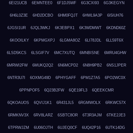
6EI21UCB
6EMNTEE0
6F1DJ5WF
6G3CXI93
6G3KEGYN
6H6L0Z3E
6HD2DCBO
6HM0FQJT
6HWL9A3P
6I5IUH76
6JGSI1UR
6JQL3WKJ
6K3EBPX1
6K3WDMWT
6KDND60Z
6KOOILKY
6KPMGXPJ
6LGMA8OZ
6LI78JDL
6LL59T6X
6LSD5KCS
6LSGIF7V
6MC7XUTQ
6MNBISNE
6MRU4GHW
6MRWI2FW
6MUKQ2Q2
6N6MCPD2
6N8H9PB2
6NS1JPER
6NTR3U7I
6OXMG49D
6PHYGAFF
6PM1Z7A5
6PO2WC0X
6PPNPOF5
6Q23B2FW
6QE19FL3
6QEEKCMR
6QKOAUOS
6QVIJ1K1
6R431JL5
6RGMWOLX
6RKWC57X
6RMKNV3X
6RV8LARZ
6SBTC8OR
6T3R3AJM
6TKE2JE3
6TPRWJZM
6U06OJTH
6UJEQ0CF
6UQ42P16
6UTK14DG