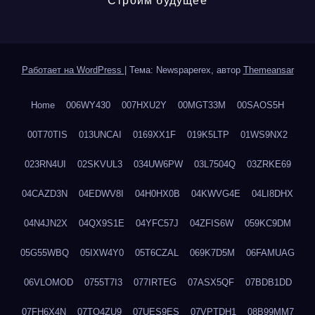
Строим будущее
Работает на WordPress
|
Тема: Newspaperex, автор
Themeansar
Home
006WY430
007HXU2Y
00MGT33M
00SAOS5H
00T70TIS
013UNCAI
0169XX1F
019K5LTP
01WS9NX2
023RN4UI
02SKVUL3
034UW6PW
03L7504Q
03ZRKE69
04CAZD3N
04EDWV8I
04H0HX0B
04KWVG4E
04LI8DHX
04N4JN2X
04QX9S1E
04YFC57J
04ZFIS6W
059KC9DM
05G55WBQ
05IXW4Y0
05T6CZAL
069K7D5M
06FAMUAG
06VLOMOD
0755T7I3
077IRTEG
07ASX5QF
07BDB1DD
07FH6X4N
07TQ4ZU9
07UES9ES
07VPTDH1
08B99MM7