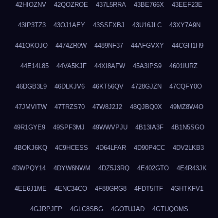
42HIOZNV
42QOZROE
437L5RRA
43BE766X
43EEF23E
43IP3TZ3
43OJ1AEY
43SSFXBJ
43U16JLC
43XY7A9N
441OKOJO
4474ZR0W
4489NF37
44AFGVXY
44CGH1H9
44E14L85
44VA5KJF
44XI8AFW
45A3IPS9
4601IURZ
46DGB3L9
46DLKJV6
46KT56QV
4728GJZN
47CQFY0O
47JMVITW
47TRZS70
47W8J2J2
48QJBQ0X
49MZ8W4O
49R1GYE9
49SPF3MJ
49WWVPJU
4B13IA3F
4B1N5SGO
4BOKJ6KQ
4C9HCESS
4D64LFAR
4D90P4CC
4DV2LKB3
4DWPQY14
4DYW6NWM
4DZ5J3RQ
4E402GTO
4E4R43JK
4EE6J1ME
4ENC34CO
4F88GRG8
4FDT5ITF
4GHTKFV1
4GJRPJFP
4GLC8SBG
4GOTUJAD
4GTUQOMS