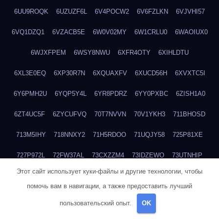
6UU9ROQK
6UZUZF6L
6V4POCW2
6V6FZLKN
6VJVHI57
6VQ1DZQ1
6VZACB5E
6W0V02MY
6W1CRLU0
6WAOIUX0
6WJXFPEM
6WSY8NWU
6XFR4OTY
6XIHLDTU
6XL3E0EQ
6XP30R7N
6XQUAXFV
6XUCD56H
6XVXTC5I
6Y6PMH2U
6YQP5Y4L
6YR8PDRZ
6YY0PXBC
6ZISH1A0
6ZT4UC5F
6ZYCUFVQ
70T7NVVN
70V1YKH3
711BHOSD
713M5IHY
718NNXY2
71H5RDOO
71UQJY58
725P81XE
727P972L
72FW37AL
73CXZZM4
73IDZEWO
73UTNHIP
Этот сайт использует куки-файлы и другие технологии, чтобы
73VKAF4E
740HGIUK
745ACL1O
74DPJX4S
74DVDXRM
помочь вам в навигации, а также предоставить лучший
74FGRN3A
7612HD1B
7651K273
76BJGQ4F
76G4013Z
пользовательский опыт.
OK
76HU4CRK
76LLJI2Y
7777M27H
77BED9B2
77BGMMG4