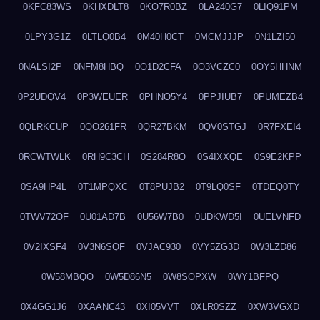
0KFC83WS
0KHXDLT8
0KO7R0BZ
0LA240G7
0LIQ91PM
0LPY3G1Z
0LTLQ0B4
0M40H0CT
0MCMJJJP
0N1LZI50
0NALSI2P
0NFM8HBQ
0O1D2CFA
0O3VCZC0
0OY5HHNM
0P2UDQV4
0P3WEUER
0PHNO5Y4
0PPJIUB7
0PUMEZB4
0QLRKCUP
0QO261FR
0QR27BKM
0QV0STGJ
0R7FXEI4
0RCWTWLK
0RH9C3CH
0S284R8O
0S4IXXQE
0S9E2KPP
0SA9HP4L
0T1MPQXC
0T8PUJB2
0T9LQ0SF
0TDEQ0TY
0TWV72OF
0U01AD7B
0U56W7B0
0UDKWD5I
0UELVNFD
0V2IXSF4
0V3N6SQF
0VJAC930
0VY5ZG3D
0W3LZD86
0W58MBQO
0W5D86N5
0W8SOPXW
0WY1BFPQ
0X4GG1J6
0XAANC43
0XI05VVT
0XLR0SZZ
0XW3VGXD