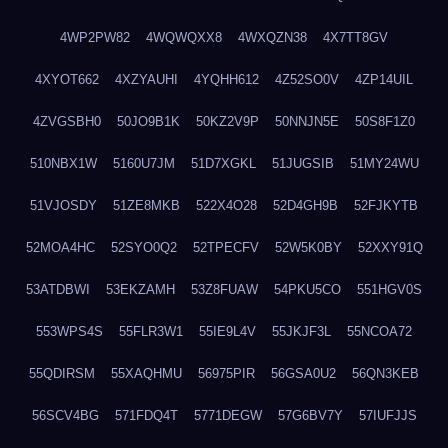
4WP2PW82
4WQWQXX8
4WXQZN38
4X7TT8GV
4XYOT662
4XZYAUHI
4YQHH612
4Z52SO0V
4ZP14UIL
4ZVGSBH0
50JO9B1K
50KZ2V9P
50NNJN5E
50S8F1Z0
510NBX1W
5160U7JM
51D7XGKL
51JUGSIB
51MY24WU
51VJOSDY
51ZE8MKB
522X4O28
52D4GH9B
52FJKYTB
52MOA4HC
52SYO0Q2
52TPECFV
52W5K0BY
52XXY91Q
53ATDBWI
53EKZAMH
53Z8FUAW
54PKU5CO
551HGV0S
553WPS4S
55FLR3W1
55IE9L4V
55JKJF3L
55NCOA72
55QDIRSM
55XAQHMU
56975PIR
56GSA0U2
56QN3KEB
56SCV4BG
571FDQ4T
5771DEGW
57G6BV7Y
57IUFJJS