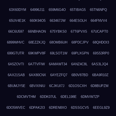
63X60DYM
64996J11
659M6G4O
65TIBAG5
65TN6NPQ
65UV4E1K
660K94O5
663467JW
664ESOLH
664FNVV4
66C6U597
66NBHAON
675YBKS0
67T6PVX5
67UCAPT0
6899WHVC
68EZZKJQ
68OMB6UH
68PDCJPV
68QHDOI3
699GTUTR
69KWPV8F
69LSOT1W
69PLXGPN
69S53RP0
6A5ZOVTI
6A7TVFIW
6AMAWT34
6ANZ4C8L
6AS3LJQ4
6AX21SAB
6AX80CNX
6AYEZFQ7
6B0V87BD
6BA9R10Z
6BUMJY5E
6BVXINIU
6CJKUI7J
6D1OSCXH
6D8BUPZM
6DCMVTHM
6DDK07UL
6DEL198E
6DMVW7ZP
6DO5WVEC
6DPAK2I3
6DREN8XO
6DSSGCV5
6EEGL9Z9