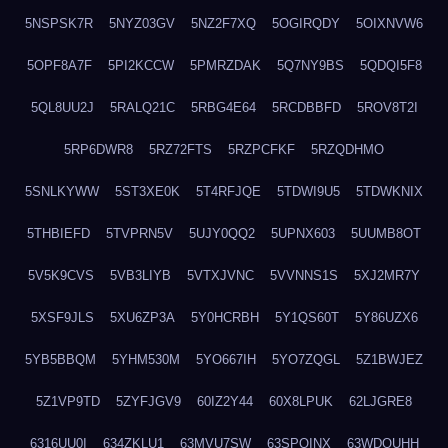
5NSPSK7R
5NYZ03GV
5NZ2F7XQ
5OGIRQDY
5OIXNVW6
5OPF8A7F
5PI2KCCW
5PMRZDAK
5Q7NY9BS
5QDQI5F8
5QL8UU2J
5RALQ21C
5RBG4E64
5RCDBBFD
5ROV8T2I
5RP6DWR8
5RZ72FTS
5RZPCFKF
5RZQDHMO
5SNLKYWW
5ST3XE0K
5T4RFJQE
5TDWI9U5
5TDWKNIX
5THBIEFD
5TVPRN5V
5UJY0QQ2
5UPNX603
5UUMB8OT
5V5K9CVS
5VB3LIYB
5VTXJVNC
5VVNNS1S
5XJ2MR7Y
5XSF9JLS
5XU6ZP3A
5Y0HCRBH
5Y1QS60T
5Y86UZX6
5YB5BBQM
5YHM530M
5YO667IH
5YO7ZQGL
5Z1BWJEZ
5Z1VP9TD
5ZYFJGV9
60IZ2Y44
60X8LPUK
62LJGRE8
6316UU0I
634ZKLU1
63MVU7SW
63SPQINX
63WDQUHH