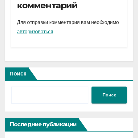
gr
s
а
комментарий
a
A
в
m
p
и
Для отправки комментария вам необходимо
p
ть
авторизоваться
.
Поиск
Поиск
Последние публикации