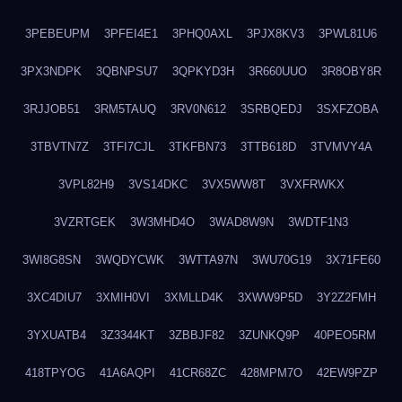
3PEBEUPM
3PFEI4E1
3PHQ0AXL
3PJX8KV3
3PWL81U6
3PX3NDPK
3QBNPSU7
3QPKYD3H
3R660UUO
3R8OBY8R
3RJJOB51
3RM5TAUQ
3RV0N612
3SRBQEDJ
3SXFZOBA
3TBVTN7Z
3TFI7CJL
3TKFBN73
3TTB618D
3TVMVY4A
3VPL82H9
3VS14DKC
3VX5WW8T
3VXFRWKX
3VZRTGEK
3W3MHD4O
3WAD8W9N
3WDTF1N3
3WI8G8SN
3WQDYCWK
3WTTA97N
3WU70G19
3X71FE60
3XC4DIU7
3XMIH0VI
3XMLLD4K
3XWW9P5D
3Y2Z2FMH
3YXUATB4
3Z3344KT
3ZBBJF82
3ZUNKQ9P
40PEO5RM
418TPYOG
41A6AQPI
41CR68ZC
428MPM7O
42EW9PZP