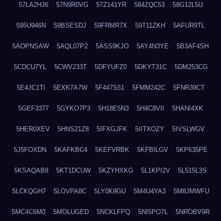
57LA2HJ6
57N9R0VG
57Z141YR
584ZQC53
58G12L5U
595U946N
59BSESDJ
59FRMR7X
59T11ZKH
5AFUR9TL
5AOPNSAW
5AQL07P2
5ASS9KJO
5AY4N3YE
5B3AF4SH
5CDCU7YL
5CWV233T
5DFYUFZ0
5DKYT31C
5DM253CG
5E4JC1TI
5EXK7A7W
5F447S51
5FMM242C
5FNR39CT
5GEF3377
5GYKO7P3
5H18E5N3
5H4C8VII
5HANI4XK
5HER0XEV
5HNS21Z8
5IFXGJFK
5IITXOZY
5IVSLWGV
5J5FOXDN
5KAFKBC4
5KEFVRBK
5KFBILGV
5KP635PE
5KSAQAB8
5KT1DCUW
5KZYHXKG
5L1KPI2V
5L515L3S
5LCKQGH7
5LOVPA8C
5LY0K9GU
5M4U4YA3
5M8JMWFU
5MC4C6M0
5MOLUGED
5NCKLFPQ
5NI5PO7L
5NROBV9R