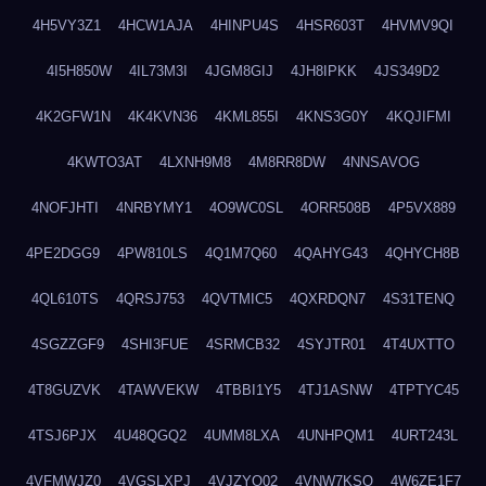
4H5VY3Z1
4HCW1AJA
4HINPU4S
4HSR603T
4HVMV9QI
4I5H850W
4IL73M3I
4JGM8GIJ
4JH8IPKK
4JS349D2
4K2GFW1N
4K4KVN36
4KML855I
4KNS3G0Y
4KQJIFMI
4KWTO3AT
4LXNH9M8
4M8RR8DW
4NNSAVOG
4NOFJHTI
4NRBYMY1
4O9WC0SL
4ORR508B
4P5VX889
4PE2DGG9
4PW810LS
4Q1M7Q60
4QAHYG43
4QHYCH8B
4QL610TS
4QRSJ753
4QVTMIC5
4QXRDQN7
4S31TENQ
4SGZZGF9
4SHI3FUE
4SRMCB32
4SYJTR01
4T4UXTTO
4T8GUZVK
4TAWVEKW
4TBBI1Y5
4TJ1ASNW
4TPTYC45
4TSJ6PJX
4U48QGQ2
4UMM8LXA
4UNHPQM1
4URT243L
4VFMWJZ0
4VGSLXPJ
4VJZYO02
4VNW7KSQ
4W6ZE1F7