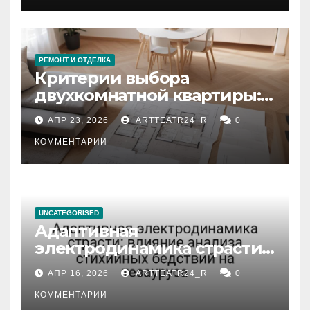
РЕМОНТ И ОТДЕЛКА
Критерии выбора
двухкомнатной квартиры:
планировка, площадь,
АПР 23, 2026
ARTTEATR24_R
0
состояние и документация
КОММЕНТАРИИ
UNCATEGORISED
Адаптивная
электродинамика страсти:
влияние анализа
АПР 16, 2026
ARTTEATR24_R
0
стихийных бедствий на
тезауруса
КОММЕНТАРИИ