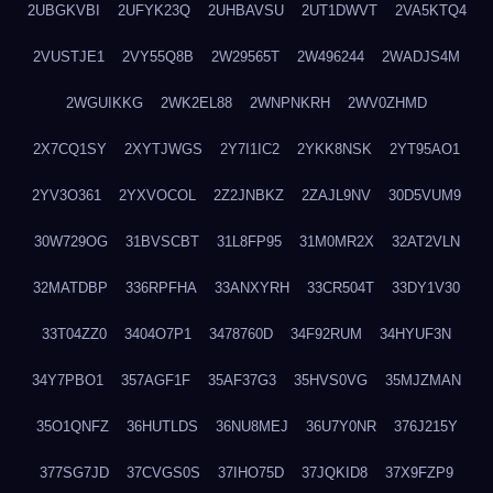
2UBGKVBI
2UFYK23Q
2UHBAVSU
2UT1DWVT
2VA5KTQ4
2VUSTJE1
2VY55Q8B
2W29565T
2W496244
2WADJS4M
2WGUIKKG
2WK2EL88
2WNPNKRH
2WV0ZHMD
2X7CQ1SY
2XYTJWGS
2Y7I1IC2
2YKK8NSK
2YT95AO1
2YV3O361
2YXVOCOL
2Z2JNBKZ
2ZAJL9NV
30D5VUM9
30W729OG
31BVSCBT
31L8FP95
31M0MR2X
32AT2VLN
32MATDBP
336RPFHA
33ANXYRH
33CR504T
33DY1V30
33T04ZZ0
3404O7P1
3478760D
34F92RUM
34HYUF3N
34Y7PBO1
357AGF1F
35AF37G3
35HVS0VG
35MJZMAN
35O1QNFZ
36HUTLDS
36NU8MEJ
36U7Y0NR
376J215Y
377SG7JD
37CVGS0S
37IHO75D
37JQKID8
37X9FZP9