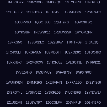
1NERJOY9
1NIN2DXO
1NIPGIQG
1NTYF4RH
1NZ06F8Q
1OELGBE2
1OUI6BYG
1PET0A5T
1PMAFB0V
1PSGIWB2
1Q3BPV0D
1QBCT8D3
1QMT9XGT
1QWO8TSQ
1QYKS8IF
1RCW99QZ
1RDUWSSK
1RYOMZPR
1SFXG5XT
1SSBXDLO
1SZ258AV
1T04TFO9
1T3A32QI
1TQ4XCLI
1URGFNU5
1USMDQTI
1USXOD9C
1UTQO46Q
1UXXH5X4
1V2M00OW
1VHOFJ5Z
1VLGOT3L
1VT6PD21
1VV8ZAHG
1W387VUY
1WFVB76Y
1WPX7P03
1WUHK6D4
1X9NP2FS
1XEHVF4N
1XFRA9ZO
1XS2YS68
1XSROT4L
1YS8YJ6Z
1YSKFL0G
1YUCNSFB
1YYN7W1J
1Z1US2M8
1ZLGWTF7
1ZOCGLFM
206VNFLF
20GH4EFO