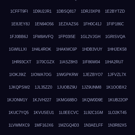
1CFFT9FI
1D9U2JR1
1DBSQ817
1DRJ3XP8
1E2BYTZD
1E8JEY8J
1EN94O56
1EZXAZS6
1FH0C41J
1FIP186C
1FJ0BB6J
1FM8AVFQ
1FP03I5E
1GL2VJGH
1GRISVQA
1GWILLXI
1H4L4ROK
1HAKMC6P
1HDB3VUY
1HHJEK58
1HR93CXT
1I70CGZX
1IASZ8H3
1IF86W04
1IHA2RU7
1IOKJ9IZ
1IOWA7OG
1IWGPKRW
1JEZBYO7
1JFVZL7X
1JKQPSW2
1JL35ZZ0
1JUOBZ9U
1JZ9UNM8
1K1OOBX2
1KJONM1Y
1KJVH227
1KMG68BO
1KQW0D9E
1KUB22OP
1KUC7YQ5
1KVUSEU1
1L0EECVC
1L92C1GM
1LO2KT45
1LVWMXC9
1MF16JX6
1MZGQ4D3
1N3AELFF
1N3R82X5