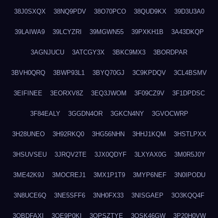
38J0SXQX
38NQ9PDV
38O70PCO
38QUD9KX
39D3U3A0
39LAIWA9
39LCYZRI
39MGWN55
39PXKH1B
3A43DKQP
3AGNJUCU
3ATCGY3X
3BKC9MX3
3BORDPAR
3BVH0QRQ
3BWP93L1
3BYQ70GJ
3C9KPDQV
3CL4BSMV
3EIFINEE
3EORXV8Z
3EQ3JWOM
3F09CZ9V
3F1DPDSC
3F84EALY
3GGDN4OR
3GKCN4NY
3GVOCWRP
3H28UNEO
3H92RKQ0
3HG56NHN
3HHJ1KQM
3HSTLPXX
3HSUVSEU
3JRQV2TE
3JX0QDYF
3LXYAX0G
3M0R5J0Y
3ME42K9J
3MOCREJ1
3MX1P1T9
3MYP6NEF
3N0IPODU
3N8UCE6Q
3NE5SFF6
3NH0FX33
3NISGAEP
3O3KQQ4F
3OBDFAXI
3OE9P0KI
3OPSZTYE
3OSK46GW
3P20H0VW