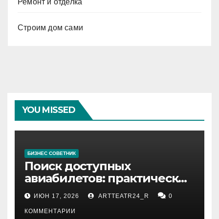
Ремонт и отделка
Строим дом сами
YOU MISSED
БИЗНЕС СОВЕТНИК
Поиск доступных
авиабилетов: практические
рекомендации
ИЮН 17, 2026
ARTTEATR24_R
0
КОММЕНТАРИИ