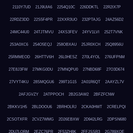
2110Y7UD
21J9UIA6
2254Q10C
226DDKTL
22R2IX7P
22RDZ3DD
22S5F4PR
22XXR3UO
232PTAJG
24AZ56D2
24MC44U0
24TJTMVU
24XS3FEV
24YV1LVI
252T7VNK
253A0XC6
254O5EQJ
258OBXAU
25JR0XCH
25Q8956U
25RMMEOD
26HTTV6H
26L0HESZ
270L4YOL
276UFPNM
27E8J3FW
27MKG0DU
27MNQPU0
27NBD68F
27O3D674
27VYT4KU
28SMQGU6
299T1G15
2A01R6QT
2AAYZL7V
2AFJGVZY
2ATPPOCH
2B2G3AW2
2BFZFCNW
2BKKV1H5
2BLDOOU6
2BRHOLRJ
2CKA0HWT
2CRELPQI
2CSOTXFR
2CVZ7WMG
2D26EBXW
2D942LRG
2DPSN680
2DU7LORM
2EZC76PR
2F53ZH8K
2FFJSSR3
2G789XQE