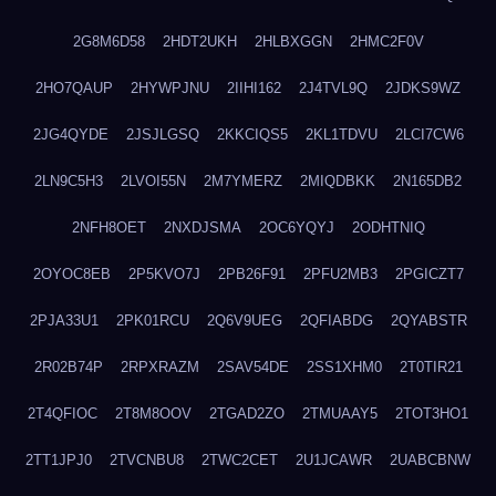
2G8M6D58
2HDT2UKH
2HLBXGGN
2HMC2F0V
2HO7QAUP
2HYWPJNU
2IIHI162
2J4TVL9Q
2JDKS9WZ
2JG4QYDE
2JSJLGSQ
2KKCIQS5
2KL1TDVU
2LCI7CW6
2LN9C5H3
2LVOI55N
2M7YMERZ
2MIQDBKK
2N165DB2
2NFH8OET
2NXDJSMA
2OC6YQYJ
2ODHTNIQ
2OYOC8EB
2P5KVO7J
2PB26F91
2PFU2MB3
2PGICZT7
2PJA33U1
2PK01RCU
2Q6V9UEG
2QFIABDG
2QYABSTR
2R02B74P
2RPXRAZM
2SAV54DE
2SS1XHM0
2T0TIR21
2T4QFIOC
2T8M8OOV
2TGAD2ZO
2TMUAAY5
2TOT3HO1
2TT1JPJ0
2TVCNBU8
2TWC2CET
2U1JCAWR
2UABCBNW