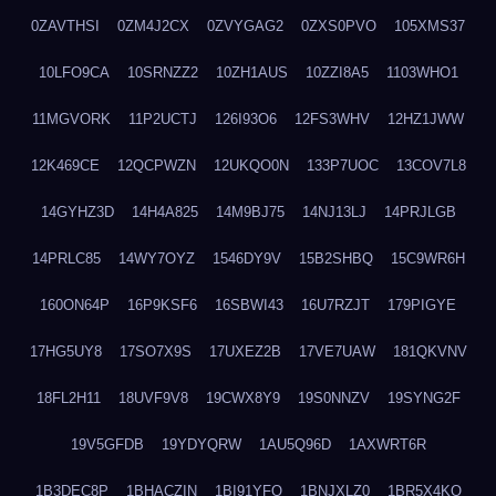
0ZAVTHSI
0ZM4J2CX
0ZVYGAG2
0ZXS0PVO
105XMS37
10LFO9CA
10SRNZZ2
10ZH1AUS
10ZZI8A5
1103WHO1
11MGVORK
11P2UCTJ
126I93O6
12FS3WHV
12HZ1JWW
12K469CE
12QCPWZN
12UKQO0N
133P7UOC
13COV7L8
14GYHZ3D
14H4A825
14M9BJ75
14NJ13LJ
14PRJLGB
14PRLC85
14WY7OYZ
1546DY9V
15B2SHBQ
15C9WR6H
160ON64P
16P9KSF6
16SBWI43
16U7RZJT
179PIGYE
17HG5UY8
17SO7X9S
17UXEZ2B
17VE7UAW
181QKVNV
18FL2H11
18UVF9V8
19CWX8Y9
19S0NNZV
19SYNG2F
19V5GFDB
19YDYQRW
1AU5Q96D
1AXWRT6R
1B3DEC8P
1BHACZIN
1BI91YFQ
1BNJXLZ0
1BR5X4KO