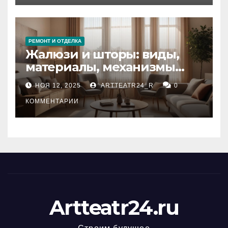
РЕМОНТ И ОТДЕЛКА
Жалюзи и шторы: виды,
материалы, механизмы
управления и уход
НОЯ 12, 2025
ARTTEATR24_R
0
КОММЕНТАРИИ
Artteatr24.ru