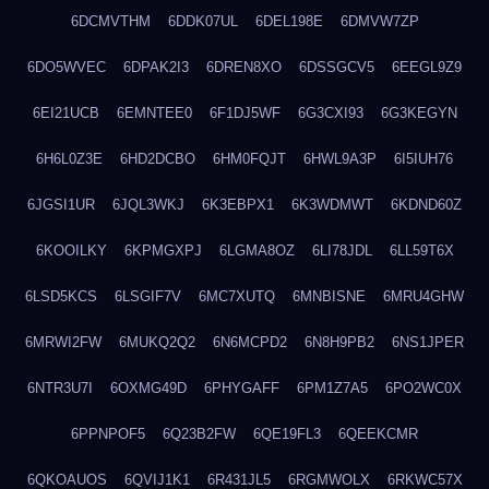
6DCMVTHM
6DDK07UL
6DEL198E
6DMVW7ZP
6DO5WVEC
6DPAK2I3
6DREN8XO
6DSSGCV5
6EEGL9Z9
6EI21UCB
6EMNTEE0
6F1DJ5WF
6G3CXI93
6G3KEGYN
6H6L0Z3E
6HD2DCBO
6HM0FQJT
6HWL9A3P
6I5IUH76
6JGSI1UR
6JQL3WKJ
6K3EBPX1
6K3WDMWT
6KDND60Z
6KOOILKY
6KPMGXPJ
6LGMA8OZ
6LI78JDL
6LL59T6X
6LSD5KCS
6LSGIF7V
6MC7XUTQ
6MNBISNE
6MRU4GHW
6MRWI2FW
6MUKQ2Q2
6N6MCPD2
6N8H9PB2
6NS1JPER
6NTR3U7I
6OXMG49D
6PHYGAFF
6PM1Z7A5
6PO2WC0X
6PPNPOF5
6Q23B2FW
6QE19FL3
6QEEKCMR
6QKOAUOS
6QVIJ1K1
6R431JL5
6RGMWOLX
6RKWC57X