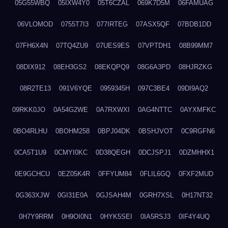
05G55WBQ
05IXW4Y0
05T6CZAL
069K7D5M
06FAMUAG
06VLOMOD
0755T7I3
077IRTEG
07ASX5QF
07BDB1DD
07FH6X4N
07TQ4ZU9
07UES9ES
07VPTDH1
08B99MM7
08DIX912
08EH3GS2
08EKQPQ9
08G6A3PD
08HJRZKG
08R2TE13
091V6YQE
0959345H
097C3BE4
09DI9AQ2
09RKK0JO
0A54G2WE
0A7RXWXI
0AG4NTTC
0AYXMFKC
0BO4RLHU
0BOHM258
0BPJ04DK
0BSHJVOT
0C9RGFN6
0CA5T1U9
0CMYI0KC
0D38QEGH
0DCJSPJ1
0DZMHHX1
0E9GCHCU
0EZ05K4R
0FFYUM84
0FLIL6GQ
0FXF2MUD
0G363XJW
0GI31E0A
0GJSAH4M
0GRH7XSL
0H17NT32
0H7Y9RRM
0H9OI0N1
0HYK5SEI
0IA5RSJ3
0IF4Y4UQ