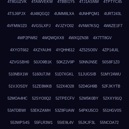
4T8GUZVK
4TAWVEKW
4TBBI1Y5
4TJ1ASNW
4TPTYC45
4TSJ6PJX
4U48QGQ2
4UMM8LXA
4UNHPQM1
4URT243L
4VFMWJZ0
4VGSLXPJ
4VJZYO02
4VNW7KSQ
4W6ZE1F7
4WP2PW82
4WQWQXX8
4WXQZN38
4X7TT8GV
4XYOT662
4XZYAUHI
4YQHH612
4Z52SO0V
4ZP14UIL
4ZVGSBH0
50JO9B1K
50KZ2V9P
50NNJN5E
50S8F1Z0
510NBX1W
5160U7JM
51D7XGKL
51JUGSIB
51MY24WU
51VJOSDY
51ZE8MKB
522X4O28
52D4GH9B
52FJKYTB
52MOA4HC
52SYO0Q2
52TPECFV
52W5K0BY
52XXY91Q
53ATDBWI
53EKZAMH
53Z8FUAW
54PKU5CO
551HGV0S
553WPS4S
55FLR3W1
55IE9L4V
55JKJF3L
55NCOA72