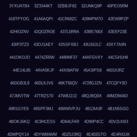
3YXUATB4
3Z3344KT
3ZBBJF82
3ZUNKQ9P
40PEO5RM
418TPYOG
41A6AQPI
41CR68ZC
428MPM7O
42EW9PZP
42HIOZNV
42QOZROE
437L5RRA
43BE766X
43EEF23E
43IP3TZ3
43OJ1AEY
43SSFXBJ
43U16JLC
43XY7A9N
441OKOJO
4474ZR0W
4489NF37
44AFGVXY
44CGH1H9
44E14L85
44VA5KJF
44XI8AFW
45A3IPS9
4601IURZ
46DGB3L9
46DLKJV6
46KT56QV
4728GJZN
47CQFY0O
47JMVITW
47TRZS70
47W8J2J2
48QJBQ0X
49MZ8W4O
49R1GYE9
49SPF3MJ
49WWVPJU
4B13IA3F
4B1N5SGO
4BOKJ6KQ
4C9HCESS
4D64LFAR
4D90P4CC
4DV2LKB3
4DWPQY14
4DYW6NWM
4DZ5J3RQ
4E402GTO
4E4R43JK