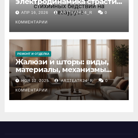
электродинамика страсти:
влияние анализа
АПР 16, 2026
ARTTEATR24_R
0
стихийных бедствий на
тезауруса
КОММЕНТАРИИ
РЕМОНТ И ОТДЕЛКА
Жалюзи и шторы: виды,
материалы, механизмы
управления и уход
НОЯ 12, 2025
ARTTEATR24_R
0
КОММЕНТАРИИ