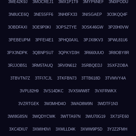
3ME42K9J
3MOCREJ1
3MX1P1T9
3MYP6NEF
3N0IPODU
3N8UCE6Q
3NE5SFF6
3NH0FX33
3NISGAEP
3O3KQQ4F
3OBDFAXI
3OE9P0KI
3OPSZTYE
3OSK46GW
3P20H0VW
3PEBEUPM
3PFEI4E1
3PHQ0AXL
3PJX8KV3
3PWL81U6
3PX3NDPK
3QBNPSU7
3QPKYD3H
3R660UUO
3R8OBY8R
3RJJOB51
3RM5TAUQ
3RV0N612
3SRBQEDJ
3SXFZOBA
3TBVTN7Z
3TFI7CJL
3TKFBN73
3TTB618D
3TVMVY4A
3VPL82H9
3VS14DKC
3VX5WW8T
3VXFRWKX
3VZRTGEK
3W3MHD4O
3WAD8W9N
3WDTF1N3
3WI8G8SN
3WQDYCWK
3WTTA97N
3WU70G19
3X71FE60
3XC4DIU7
3XMIH0VI
3XMLLD4K
3XWW9P5D
3Y2Z2FMH