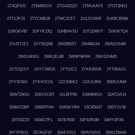
2T4QFIOC
2T8M8OOV
2TGAD2ZO
2TMUAAY5
2TOT3HO1
2TT1JPJ0
2TVCNBU8
2TWC2CET
2U1JCAWR
2UABCBNW
2UBGKVBI
2UFYK23Q
2UHBAVSU
2UT1DWVT
2VA5KTQ4
2VUSTJE1
2VY55Q8B
2W29565T
2W496244
2WADJS4M
2WGUIKKG
2WK2EL88
2WNPNKRH
2WV0ZHMD
2X7CQ1SY
2XYTJWGS
2Y7I1IC2
2YKK8NSK
2YT95AO1
2YV3O361
2YXVOCOL
2Z2JNBKZ
2ZAJL9NV
30D5VUM9
30W729OG
31BVSCBT
31L8FP95
31M0MR2X
32AT2VLN
32MATDBP
336RPFHA
33ANXYRH
33CR504T
33DY1V30
33T04ZZ0
3404O7P1
3478760D
34F92RUM
34HYUF3N
34Y7PBO1
357AGF1F
35AF37G3
35HVS0VG
35MJZMAN