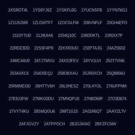
1XSROT4L
1YS8YJ6Z
1YSKFL0G
1YUCNSFB
1YYN7W1J
1Z1US2M8
1ZLGWTF7
1ZOCGLFM
206VNFLF
20GH4EFO
2110Y7UD
21J9UIA6
2254Q10C
226DDKTL
22R2IX7P
22RDZ3DD
22S5F4PR
22XXR3UO
232PTAJG
24AZ56D2
24MC44U0
24TJTMVU
24XS3FEV
24YV1LVI
252T7VNK
253A0XC6
254O5EQJ
258OBXAU
25JR0XCH
25Q8956U
25RMMEOD
26HTTV6H
26L0HESZ
270L4YOL
276UFPNM
27E8J3FW
27MKG0DU
27MNQPU0
27NBD68F
27O3D674
27VYT4KU
28SMQGU6
299T1G15
2A01R6QT
2AAYZL7V
2AFJGVZY
2ATPPOCH
2B2G3AW2
2BFZFCNW