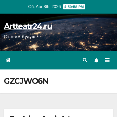
Перейти
Сб. Авг 8th, 2026
4:50:59 PM
к
содержанию
Artteatr24.ru
Строим будущее
GZCJWO6N