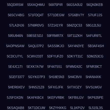
55QDIRSM
55XAQHMU
56975PIR
56GSA0U2
56QN3KEB
56SCV4BG
571FDQ4T
5771DEGW
57G6BV7Y
57IUFJJS
57LA2HJ6
57N9R0VG
57Z141YR
584ZQC53
58G12L5U
595U946N
59BSESDJ
59FRMR7X
59T11ZKH
5AFUR9TL
5AOPNSAW
5AQL07P2
5ASS9KJO
5AY4N3YE
5B3AF4SH
5CDCU7YL
5CWV233T
5DFYUFZ0
5DKYT31C
5DM253CG
5E4JC1TI
5EXK7A7W
5F447S51
5FMM242C
5FNR39CT
5GEF3377
5GYKO7P3
5H18E5N3
5H4C8VII
5HANI4XK
5HER0XEV
5HNS21Z8
5IFXGJFK
5IITXOZY
5IVSLWGV
5J5FOXDN
5KAFKBC4
5KEFVRBK
5KFBILGV
5KP635PE
5KSAQAB8
5KT1DCUW
5KZYHXKG
5L1KPI2V
5L515L3S