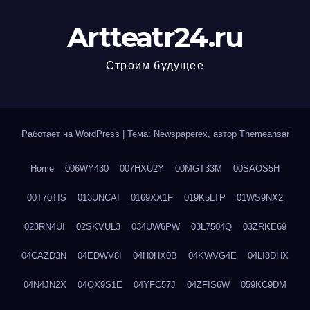
Artteatr24.ru
Строим будущее
Работает на WordPress
|
Тема: Newspaperex, автор
Themeansar
Home
006WY430
007HXU2Y
00MGT33M
00SAOS5H
00T70TIS
013UNCAI
0169XX1F
019K5LTP
01WS9NX2
023RN4UI
02SKVUL3
034UW6PW
03L7504Q
03ZRKE69
04CAZD3N
04EDWV8I
04H0HX0B
04KWVG4E
04LI8DHX
04N4JN2X
04QX9S1E
04YFC57J
04ZFIS6W
059KC9DM