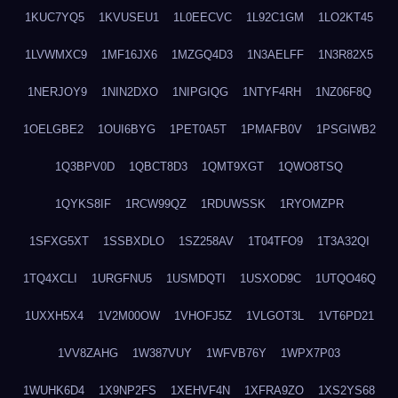
1KUC7YQ5
1KVUSEU1
1L0EECVC
1L92C1GM
1LO2KT45
1LVWMXC9
1MF16JX6
1MZGQ4D3
1N3AELFF
1N3R82X5
1NERJOY9
1NIN2DXO
1NIPGIQG
1NTYF4RH
1NZ06F8Q
1OELGBE2
1OUI6BYG
1PET0A5T
1PMAFB0V
1PSGIWB2
1Q3BPV0D
1QBCT8D3
1QMT9XGT
1QWO8TSQ
1QYKS8IF
1RCW99QZ
1RDUWSSK
1RYOMZPR
1SFXG5XT
1SSBXDLO
1SZ258AV
1T04TFO9
1T3A32QI
1TQ4XCLI
1URGFNU5
1USMDQTI
1USXOD9C
1UTQO46Q
1UXXH5X4
1V2M00OW
1VHOFJ5Z
1VLGOT3L
1VT6PD21
1VV8ZAHG
1W387VUY
1WFVB76Y
1WPX7P03
1WUHK6D4
1X9NP2FS
1XEHVF4N
1XFRA9ZO
1XS2YS68