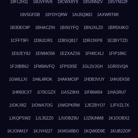
18FL2H11
18UVF9V8
19CWX8Y9
19S0NNZV
19SYNG2F
19V5GFDB
19YDYQRW
1AU5Q96D
1AXWRT6R
1B3DEC8P
1BHACZIN
1BI91YFQ
1BNJXLZ0
1BR5X4KO
1CFFT9FI
1D9U2JR1
1DBSQ817
1DRJ3XP8
1E2BYTZD
1E8JEY8J
1EN94O56
1EZXAZS6
1FH0C41J
1FIP186C
1FJ0BB6J
1FM8AVFQ
1FP03I5E
1GL2VJGH
1GRISVQA
1GWILLXI
1H4L4ROK
1HAKMC6P
1HDB3VUY
1HHJEK58
1HR93CXT
1I70CGZX
1IASZ8H3
1IF86W04
1IHA2RU7
1IOKJ9IZ
1IOWA7OG
1IWGPKRW
1JEZBYO7
1JFVZL7X
1JKQPSW2
1JL35ZZ0
1JUOBZ9U
1JZ9UNM8
1K1OOBX2
1KJONM1Y
1KJVH227
1KMG68BO
1KQW0D9E
1KUB22OP