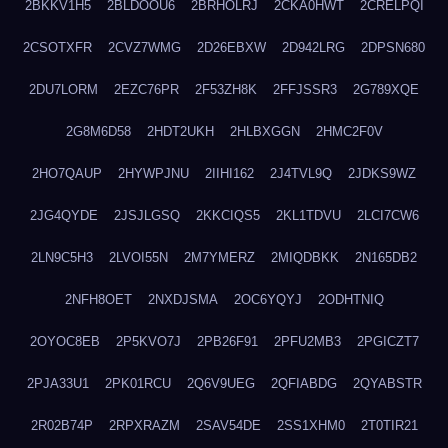
2BKKV1H5
2BLDOOU6
2BRHOLRJ
2CKA0HWT
2CRELPQI
2CSOTXFR
2CVZ7WMG
2D26EBXW
2D942LRG
2DPSN680
2DU7LORM
2EZC76PR
2F53ZH8K
2FFJSSR3
2G789XQE
2G8M6D58
2HDT2UKH
2HLBXGGN
2HMC2F0V
2HO7QAUP
2HYWPJNU
2IIHI162
2J4TVL9Q
2JDKS9WZ
2JG4QYDE
2JSJLGSQ
2KKCIQS5
2KL1TDVU
2LCI7CW6
2LN9C5H3
2LVOI55N
2M7YMERZ
2MIQDBKK
2N165DB2
2NFH8OET
2NXDJSMA
2OC6YQYJ
2ODHTNIQ
2OYOC8EB
2P5KVO7J
2PB26F91
2PFU2MB3
2PGICZT7
2PJA33U1
2PK01RCU
2Q6V9UEG
2QFIABDG
2QYABSTR
2R02B74P
2RPXRAZM
2SAV54DE
2SS1XHM0
2T0TIR21