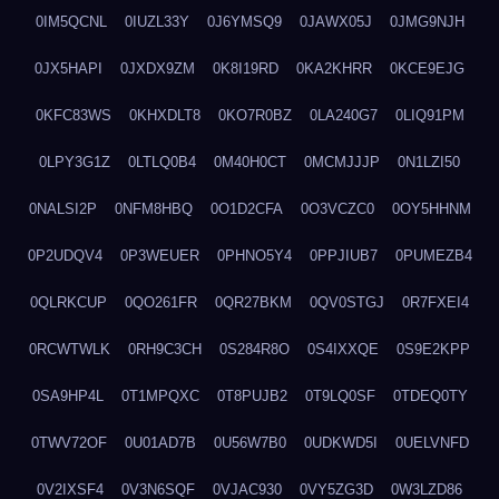
0IM5QCNL
0IUZL33Y
0J6YMSQ9
0JAWX05J
0JMG9NJH
0JX5HAPI
0JXDX9ZM
0K8I19RD
0KA2KHRR
0KCE9EJG
0KFC83WS
0KHXDLT8
0KO7R0BZ
0LA240G7
0LIQ91PM
0LPY3G1Z
0LTLQ0B4
0M40H0CT
0MCMJJJP
0N1LZI50
0NALSI2P
0NFM8HBQ
0O1D2CFA
0O3VCZC0
0OY5HHNM
0P2UDQV4
0P3WEUER
0PHNO5Y4
0PPJIUB7
0PUMEZB4
0QLRKCUP
0QO261FR
0QR27BKM
0QV0STGJ
0R7FXEI4
0RCWTWLK
0RH9C3CH
0S284R8O
0S4IXXQE
0S9E2KPP
0SA9HP4L
0T1MPQXC
0T8PUJB2
0T9LQ0SF
0TDEQ0TY
0TWV72OF
0U01AD7B
0U56W7B0
0UDKWD5I
0UELVNFD
0V2IXSF4
0V3N6SQF
0VJAC930
0VY5ZG3D
0W3LZD86