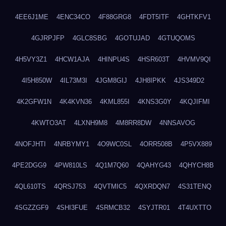
4EE6J1ME
4ENC34CO
4F88GRG8
4FDT5ITF
4GHTKFV1
4GJRPJFP
4GLC8SBG
4GOTUJAD
4GTUQOMS
4H5VY3Z1
4HCW1AJA
4HINPU4S
4HSR603T
4HVMV9QI
4I5H850W
4IL73M3I
4JGM8GIJ
4JH8IPKK
4JS349D2
4K2GFW1N
4K4KVN36
4KML855I
4KNS3G0Y
4KQJIFMI
4KWTO3AT
4LXNH9M8
4M8RR8DW
4NNSAVOG
4NOFJHTI
4NRBYMY1
4O9WC0SL
4ORR508B
4P5VX889
4PE2DGG9
4PW810LS
4Q1M7Q60
4QAHYG43
4QHYCH8B
4QL610TS
4QRSJ753
4QVTMIC5
4QXRDQN7
4S31TENQ
4SGZZGF9
4SHI3FUE
4SRMCB32
4SYJTR01
4T4UXTTO