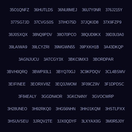
35O1QNFZ
36HUTLDS
36NU8MEJ
36U7Y0NR
376J215Y
377SG7JD
37CVGS0S
37IHO75D
37JQKID8
37X9FZP9
38J0SXQX
38NQ9PDV
38O70PCO
38QUD9KX
39D3U3A0
39LAIWA9
39LCYZRI
39MGWN55
39PXKH1B
3A43DKQP
3AGNJUCU
3ATCGY3X
3BKC9MX3
3BORDPAR
3BVH0QRQ
3BWP93L1
3BYQ70GJ
3C9KPDQV
3CL4BSMV
3EIFINEE
3EORXV8Z
3EQ3JWOM
3F09CZ9V
3F1DPDSC
3F84EALY
3GGDN4OR
3GKCN4NY
3GVOCWRP
3H28UNEO
3H92RKQ0
3HG56NHN
3HHJ1KQM
3HSTLPXX
3HSUVSEU
3JRQV2TE
3JX0QDYF
3LXYAX0G
3M0R5J0Y