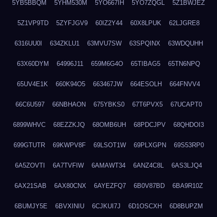
5YB5BBQM
5YHM530M
5YO667IH
5YO7ZQGL
5Z1BWJEZ
5Z1VP9TD
5ZYFJGV9
60IZ2Y44
60X8LPUK
62LJGRE8
6316UU0I
634ZKLU1
63MVU7SW
63SPQINX
63WDQUHH
63X60DYM
64996J11
659M6G4O
65TIBAG5
65TN6NPQ
65UV4E1K
660K94O5
663467JW
664ESOLH
664FNVV4
66C6U597
66NBHAON
675YBKS0
67T6PVX5
67UCAPT0
6899WHVC
68EZZKJQ
68OMB6UH
68PDCJPV
68QHDOI3
699GTUTR
69KWPV8F
69LSOT1W
69PLXGPN
69S53RP0
6A5ZOVTI
6A7TVFIW
6AMAWT34
6ANZ4C8L
6AS3LJQ4
6AX21SAB
6AX80CNX
6AYEZFQ7
6B0V87BD
6BA9R10Z
6BUMJY5E
6BVXINIU
6CJKUI7J
6D1OSCXH
6D8BUPZM