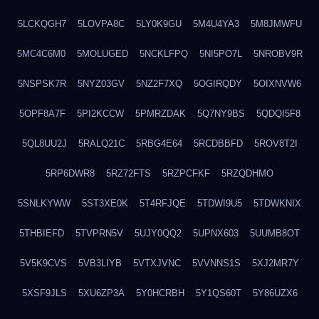
5LCKQGH7
5LOVPA8C
5LY0K9GU
5M4U4YA3
5M8JMWFU
5MC4C6M0
5MOLUGED
5NCKLFPQ
5NI5PO7L
5NROBV9R
5NSPSK7R
5NYZ03GV
5NZ2F7XQ
5OGIRQDY
5OIXNVW6
5OPF8A7F
5PI2KCCW
5PMRZDAK
5Q7NY9BS
5QDQI5F8
5QL8UU2J
5RALQ21C
5RBG4E64
5RCDBBFD
5ROV8T2I
5RP6DWR8
5RZ72FTS
5RZPCFKF
5RZQDHMO
5SNLKYWW
5ST3XE0K
5T4RFJQE
5TDWI9U5
5TDWKNIX
5THBIEFD
5TVPRN5V
5UJY0QQ2
5UPNX603
5UUMB8OT
5V5K9CVS
5VB3LIYB
5VTXJVNC
5VVNNS1S
5XJ2MR7Y
5XSF9JLS
5XU6ZP3A
5Y0HCRBH
5Y1QS60T
5Y86UZX6