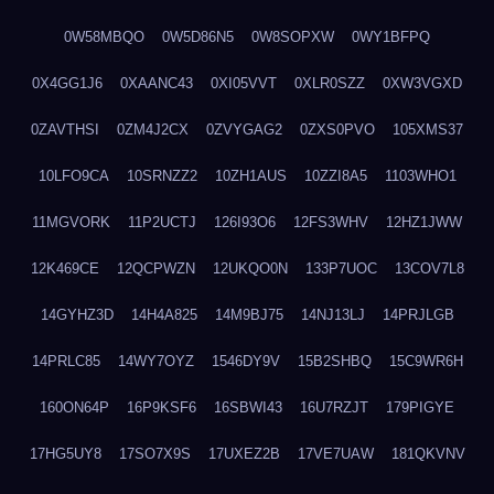
0W58MBQO
0W5D86N5
0W8SOPXW
0WY1BFPQ
0X4GG1J6
0XAANC43
0XI05VVT
0XLR0SZZ
0XW3VGXD
0ZAVTHSI
0ZM4J2CX
0ZVYGAG2
0ZXS0PVO
105XMS37
10LFO9CA
10SRNZZ2
10ZH1AUS
10ZZI8A5
1103WHO1
11MGVORK
11P2UCTJ
126I93O6
12FS3WHV
12HZ1JWW
12K469CE
12QCPWZN
12UKQO0N
133P7UOC
13COV7L8
14GYHZ3D
14H4A825
14M9BJ75
14NJ13LJ
14PRJLGB
14PRLC85
14WY7OYZ
1546DY9V
15B2SHBQ
15C9WR6H
160ON64P
16P9KSF6
16SBWI43
16U7RZJT
179PIGYE
17HG5UY8
17SO7X9S
17UXEZ2B
17VE7UAW
181QKVNV