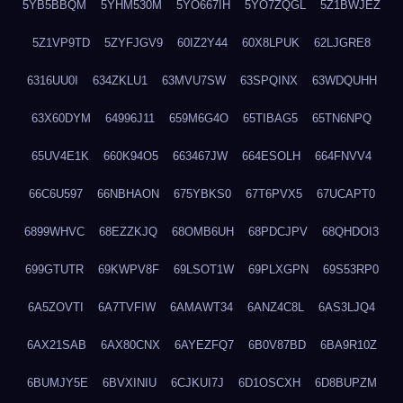
5YB5BBQM
5YHM530M
5YO667IH
5YO7ZQGL
5Z1BWJEZ
5Z1VP9TD
5ZYFJGV9
60IZ2Y44
60X8LPUK
62LJGRE8
6316UU0I
634ZKLU1
63MVU7SW
63SPQINX
63WDQUHH
63X60DYM
64996J11
659M6G4O
65TIBAG5
65TN6NPQ
65UV4E1K
660K94O5
663467JW
664ESOLH
664FNVV4
66C6U597
66NBHAON
675YBKS0
67T6PVX5
67UCAPT0
6899WHVC
68EZZKJQ
68OMB6UH
68PDCJPV
68QHDOI3
699GTUTR
69KWPV8F
69LSOT1W
69PLXGPN
69S53RP0
6A5ZOVTI
6A7TVFIW
6AMAWT34
6ANZ4C8L
6AS3LJQ4
6AX21SAB
6AX80CNX
6AYEZFQ7
6B0V87BD
6BA9R10Z
6BUMJY5E
6BVXINIU
6CJKUI7J
6D1OSCXH
6D8BUPZM