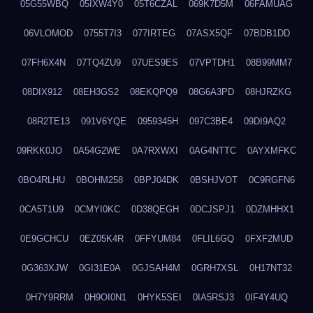
05G55WBQ
05IXW4Y0
05T6CZAL
069K7D5M
06FAMUAG
06VLOMOD
0755T7I3
077IRTEG
07ASX5QF
07BDB1DD
07FH6X4N
07TQ4ZU9
07UES9ES
07VPTDH1
08B99MM7
08DIX912
08EH3GS2
08EKQPQ9
08G6A3PD
08HJRZKG
08R2TE13
091V6YQE
0959345H
097C3BE4
09DI9AQ2
09RKK0JO
0A54G2WE
0A7RXWXI
0AG4NTTC
0AYXMFKC
0BO4RLHU
0BOHM258
0BPJ04DK
0BSHJVOT
0C9RGFN6
0CA5T1U9
0CMYI0KC
0D38QEGH
0DCJSPJ1
0DZMHHX1
0E9GCHCU
0EZ05K4R
0FFYUM84
0FLIL6GQ
0FXF2MUD
0G363XJW
0GI31E0A
0GJSAH4M
0GRH7XSL
0H17NT32
0H7Y9RRM
0H9OI0N1
0HYK5SEI
0IA5RSJ3
0IF4Y4UQ