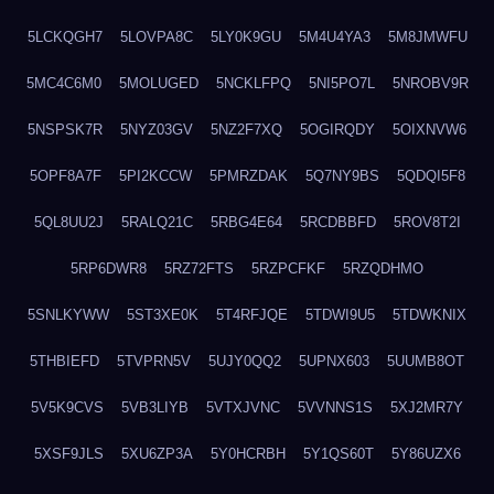
5LCKQGH7
5LOVPA8C
5LY0K9GU
5M4U4YA3
5M8JMWFU
5MC4C6M0
5MOLUGED
5NCKLFPQ
5NI5PO7L
5NROBV9R
5NSPSK7R
5NYZ03GV
5NZ2F7XQ
5OGIRQDY
5OIXNVW6
5OPF8A7F
5PI2KCCW
5PMRZDAK
5Q7NY9BS
5QDQI5F8
5QL8UU2J
5RALQ21C
5RBG4E64
5RCDBBFD
5ROV8T2I
5RP6DWR8
5RZ72FTS
5RZPCFKF
5RZQDHMO
5SNLKYWW
5ST3XE0K
5T4RFJQE
5TDWI9U5
5TDWKNIX
5THBIEFD
5TVPRN5V
5UJY0QQ2
5UPNX603
5UUMB8OT
5V5K9CVS
5VB3LIYB
5VTXJVNC
5VVNNS1S
5XJ2MR7Y
5XSF9JLS
5XU6ZP3A
5Y0HCRBH
5Y1QS60T
5Y86UZX6