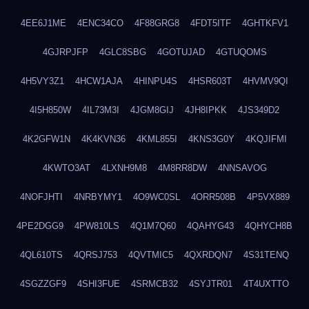
4EE6J1ME
4ENC34CO
4F88GRG8
4FDT5ITF
4GHTKFV1
4GJRPJFP
4GLC8SBG
4GOTUJAD
4GTUQOMS
4H5VY3Z1
4HCW1AJA
4HINPU4S
4HSR603T
4HVMV9QI
4I5H850W
4IL73M3I
4JGM8GIJ
4JH8IPKK
4JS349D2
4K2GFW1N
4K4KVN36
4KML855I
4KNS3G0Y
4KQJIFMI
4KWTO3AT
4LXNH9M8
4M8RR8DW
4NNSAVOG
4NOFJHTI
4NRBYMY1
4O9WC0SL
4ORR508B
4P5VX889
4PE2DGG9
4PW810LS
4Q1M7Q60
4QAHYG43
4QHYCH8B
4QL610TS
4QRSJ753
4QVTMIC5
4QXRDQN7
4S31TENQ
4SGZZGF9
4SHI3FUE
4SRMCB32
4SYJTR01
4T4UXTTO