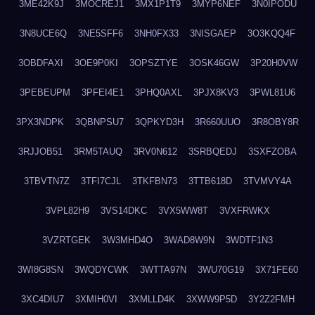
3ME42K9J
3MOCREJ1
3MX1P1T9
3MYP6NEF
3N0IPODU
3N8UCE6Q
3NE5SFF6
3NH0FX33
3NISGAEP
3O3KQQ4F
3OBDFAXI
3OE9P0KI
3OPSZTYE
3OSK46GW
3P20H0VW
3PEBEUPM
3PFEI4E1
3PHQ0AXL
3PJX8KV3
3PWL81U6
3PX3NDPK
3QBNPSU7
3QPKYD3H
3R660UUO
3R8OBY8R
3RJJOB51
3RM5TAUQ
3RV0N612
3SRBQEDJ
3SXFZOBA
3TBVTN7Z
3TFI7CJL
3TKFBN73
3TTB618D
3TVMVY4A
3VPL82H9
3VS14DKC
3VX5WW8T
3VXFRWKX
3VZRTGEK
3W3MHD4O
3WAD8W9N
3WDTF1N3
3WI8G8SN
3WQDYCWK
3WTTA97N
3WU70G19
3X71FE60
3XC4DIU7
3XMIH0VI
3XMLLD4K
3XWW9P5D
3Y2Z2FMH