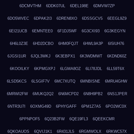
6DCMVTHM
6DDK07UL
6DEL198E
6DMVW7ZP
6DO5WVEC
6DPAK2I3
6DREN8XO
6DSSGCV5
6EEGL9Z9
6EI21UCB
6EMNTEE0
6F1DJ5WF
6G3CXI93
6G3KEGYN
6H6L0Z3E
6HD2DCBO
6HM0FQJT
6HWL9A3P
6I5IUH76
6JGSI1UR
6JQL3WKJ
6K3EBPX1
6K3WDMWT
6KDND60Z
6KOOILKY
6KPMGXPJ
6LGMA8OZ
6LI78JDL
6LL59T6X
6LSD5KCS
6LSGIF7V
6MC7XUTQ
6MNBISNE
6MRU4GHW
6MRWI2FW
6MUKQ2Q2
6N6MCPD2
6N8H9PB2
6NS1JPER
6NTR3U7I
6OXMG49D
6PHYGAFF
6PM1Z7A5
6PO2WC0X
6PPNPOF5
6Q23B2FW
6QE19FL3
6QEEKCMR
6QKOAUOS
6QVIJ1K1
6R431JL5
6RGMWOLX
6RKWC57X