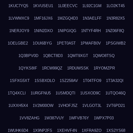
1KUC7YQ5
1KVUSEU1
1L0EECVC
1L92C1GM
1LO2KT45
1LVWMXC9
1MF16JX6
1MZGQ4D3
1N3AELFF
1N3R82X5
1NERJOY9
1NIN2DXO
1NIPGIQG
1NTYF4RH
1NZ06F8Q
1OELGBE2
1OUI6BYG
1PET0A5T
1PMAFB0V
1PSGIWB2
1Q3BPV0D
1QBCT8D3
1QMT9XGT
1QWO8TSQ
1QYKS8IF
1RCW99QZ
1RDUWSSK
1RYOMZPR
1SFXG5XT
1SSBXDLO
1SZ258AV
1T04TFO9
1T3A32QI
1TQ4XCLI
1URGFNU5
1USMDQTI
1USXOD9C
1UTQO46Q
1UXXH5X4
1V2M00OW
1VHOFJ5Z
1VLGOT3L
1VT6PD21
1VV8ZAHG
1W387VUY
1WFVB76Y
1WPX7P03
1WUHK6D4
1X9NP2FS
1XEHVF4N
1XFRA9ZO
1XS2YS68