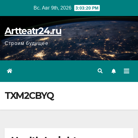
Перейти
Вс. Авг 9th, 2026
3:03:21 PM
к
содержанию
Artteatr24.ru
Строим будущее
TXM2CBYQ