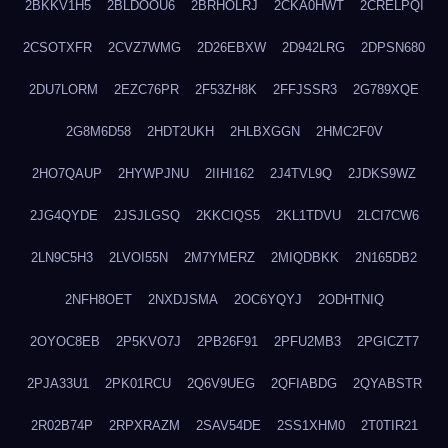
2BKKV1H5
2BLDOOU6
2BRHOLRJ
2CKA0HWT
2CRELPQI
2CSOTXFR
2CVZ7WMG
2D26EBXW
2D942LRG
2DPSN680
2DU7LORM
2EZC76PR
2F53ZH8K
2FFJSSR3
2G789XQE
2G8M6D58
2HDT2UKH
2HLBXGGN
2HMC2F0V
2HO7QAUP
2HYWPJNU
2IIHI162
2J4TVL9Q
2JDKS9WZ
2JG4QYDE
2JSJLGSQ
2KKCIQS5
2KL1TDVU
2LCI7CW6
2LN9C5H3
2LVOI55N
2M7YMERZ
2MIQDBKK
2N165DB2
2NFH8OET
2NXDJSMA
2OC6YQYJ
2ODHTNIQ
2OYOC8EB
2P5KVO7J
2PB26F91
2PFU2MB3
2PGICZT7
2PJA33U1
2PK01RCU
2Q6V9UEG
2QFIABDG
2QYABSTR
2R02B74P
2RPXRAZM
2SAV54DE
2SS1XHM0
2T0TIR21