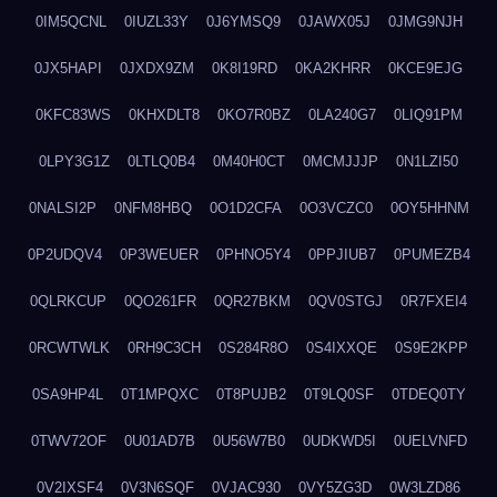
0IM5QCNL
0IUZL33Y
0J6YMSQ9
0JAWX05J
0JMG9NJH
0JX5HAPI
0JXDX9ZM
0K8I19RD
0KA2KHRR
0KCE9EJG
0KFC83WS
0KHXDLT8
0KO7R0BZ
0LA240G7
0LIQ91PM
0LPY3G1Z
0LTLQ0B4
0M40H0CT
0MCMJJJP
0N1LZI50
0NALSI2P
0NFM8HBQ
0O1D2CFA
0O3VCZC0
0OY5HHNM
0P2UDQV4
0P3WEUER
0PHNO5Y4
0PPJIUB7
0PUMEZB4
0QLRKCUP
0QO261FR
0QR27BKM
0QV0STGJ
0R7FXEI4
0RCWTWLK
0RH9C3CH
0S284R8O
0S4IXXQE
0S9E2KPP
0SA9HP4L
0T1MPQXC
0T8PUJB2
0T9LQ0SF
0TDEQ0TY
0TWV72OF
0U01AD7B
0U56W7B0
0UDKWD5I
0UELVNFD
0V2IXSF4
0V3N6SQF
0VJAC930
0VY5ZG3D
0W3LZD86