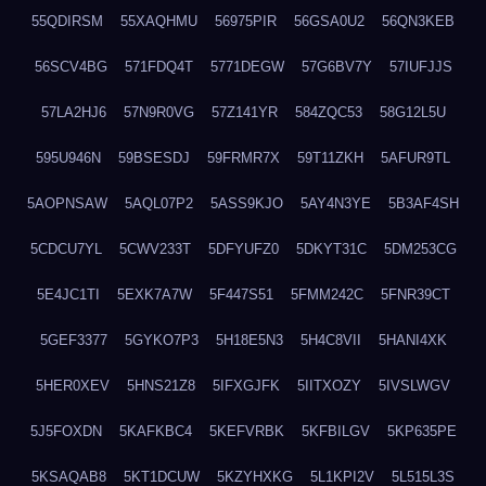
55QDIRSM
55XAQHMU
56975PIR
56GSA0U2
56QN3KEB
56SCV4BG
571FDQ4T
5771DEGW
57G6BV7Y
57IUFJJS
57LA2HJ6
57N9R0VG
57Z141YR
584ZQC53
58G12L5U
595U946N
59BSESDJ
59FRMR7X
59T11ZKH
5AFUR9TL
5AOPNSAW
5AQL07P2
5ASS9KJO
5AY4N3YE
5B3AF4SH
5CDCU7YL
5CWV233T
5DFYUFZ0
5DKYT31C
5DM253CG
5E4JC1TI
5EXK7A7W
5F447S51
5FMM242C
5FNR39CT
5GEF3377
5GYKO7P3
5H18E5N3
5H4C8VII
5HANI4XK
5HER0XEV
5HNS21Z8
5IFXGJFK
5IITXOZY
5IVSLWGV
5J5FOXDN
5KAFKBC4
5KEFVRBK
5KFBILGV
5KP635PE
5KSAQAB8
5KT1DCUW
5KZYHXKG
5L1KPI2V
5L515L3S