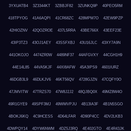
3YXUATB4
3Z3344KT
3ZBBJF82
3ZUNKQ9P
40PEO5RM
418TPYOG
41A6AQPI
41CR68ZC
428MPM7O
42EW9PZP
42HIOZNV
42QOZROE
437L5RRA
43BE766X
43EEF23E
43IP3TZ3
43OJ1AEY
43SSFXBJ
43U16JLC
43XY7A9N
441OKOJO
4474ZR0W
4489NF37
44AFGVXY
44CGH1H9
44E14L85
44VA5KJF
44XI8AFW
45A3IPS9
4601IURZ
46DGB3L9
46DLKJV6
46KT56QV
4728GJZN
47CQFY0O
47JMVITW
47TRZS70
47W8J2J2
48QJBQ0X
49MZ8W4O
49R1GYE9
49SPF3MJ
49WWVPJU
4B13IA3F
4B1N5SGO
4BOKJ6KQ
4C9HCESS
4D64LFAR
4D90P4CC
4DV2LKB3
4DWPQY14
4DYW6NWM
4DZ5J3RQ
4E402GTO
4E4R43JK