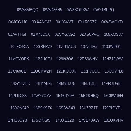
0W58MBQO
0W5D86N5
0W8SOPXW
0WY1BFPQ
0X4GG1J6
0XAANC43
0XI05VVT
0XLR0SZZ
0XW3VGXD
0ZAVTHSI
0ZM4J2CX
0ZVYGAG2
0ZXS0PVO
105XMS37
10LFO9CA
10SRNZZ2
10ZH1AUS
10ZZI8A5
1103WHO1
11MGVORK
11P2UCTJ
126I93O6
12FS3WHV
12HZ1JWW
12K469CE
12QCPWZN
12UKQO0N
133P7UOC
13COV7L8
14GYHZ3D
14H4A825
14M9BJ75
14NJ13LJ
14PRJLGB
14PRLC85
14WY7OYZ
1546DY9V
15B2SHBQ
15C9WR6H
160ON64P
16P9KSF6
16SBWI43
16U7RZJT
179PIGYE
17HG5UY8
17SO7X9S
17UXEZ2B
17VE7UAW
181QKVNV