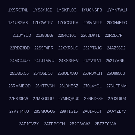
1XSROT4L
1YS8YJ6Z
1YSKFL0G
1YUCNSFB
1YYN7W1J
1Z1US2M8
1ZLGWTF7
1ZOCGLFM
206VNFLF
20GH4EFO
2110Y7UD
21J9UIA6
2254Q10C
226DDKTL
22R2IX7P
22RDZ3DD
22S5F4PR
22XXR3UO
232PTAJG
24AZ56D2
24MC44U0
24TJTMVU
24XS3FEV
24YV1LVI
252T7VNK
253A0XC6
254O5EQJ
258OBXAU
25JR0XCH
25Q8956U
25RMMEOD
26HTTV6H
26L0HESZ
270L4YOL
276UFPNM
27E8J3FW
27MKG0DU
27MNQPU0
27NBD68F
27O3D674
27VYT4KU
28SMQGU6
299T1G15
2A01R6QT
2AAYZL7V
2AFJGVZY
2ATPPOCH
2B2G3AW2
2BFZFCNW