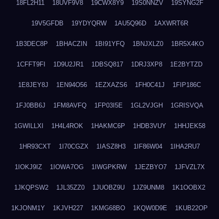
18FL2H11
18UVF9V8
19CWX8Y9
19S0NNZV
19SYNG2F
19V5GFDB
19YDYQRW
1AU5Q96D
1AXWRT6R
1B3DEC8P
1BHACZIN
1BI91YFQ
1BNJXLZ0
1BR5X4KO
1CFFT9FI
1D9U2JR1
1DBSQ817
1DRJ3XP8
1E2BYTZD
1E8JEY8J
1EN94O56
1EZXAZS6
1FH0C41J
1FIP186C
1FJ0BB6J
1FM8AVFQ
1FP03I5E
1GL2VJGH
1GRISVQA
1GWILLXI
1H4L4ROK
1HAKMC6P
1HDB3VUY
1HHJEK58
1HR93CXT
1I70CGZX
1IASZ8H3
1IF86W04
1IHA2RU7
1IOKJ9IZ
1IOWA7OG
1IWGPKRW
1JEZBYO7
1JFVZL7X
1JKQPSW2
1JL35ZZ0
1JUOBZ9U
1JZ9UNM8
1K1OOBX2
1KJONM1Y
1KJVH227
1KMG68BO
1KQW0D9E
1KUB22OP