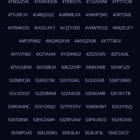
4T8GUZVK
4TAWVEKW
4TBBI1Y5
4TJ1ASNW
4TPTYC45
4TSJ6PJX
4U48QGQ2
4UMM8LXA
4UNHPQM1
4URT243L
4VFMWJZ0
4VGSLXPJ
4VJZYO02
4VNW7KSQ
4W6ZE1F7
4WP2PW82
4WQWQXX8
4WXQZN38
4X7TT8GV
4XYOT662
4XZYAUHI
4YQHH612
4Z52SO0V
4ZP14UIL
4ZVGSBH0
50JO9B1K
50KZ2V9P
50NNJN5E
50S8F1Z0
510NBX1W
5160U7JM
51D7XGKL
51JUGSIB
51MY24WU
51VJOSDY
51ZE8MKB
522X4O28
52D4GH9B
52FJKYTB
52MOA4HC
52SYO0Q2
52TPECFV
52W5K0BY
52XXY91Q
53ATDBWI
53EKZAMH
53Z8FUAW
54PKU5CO
551HGV0S
553WPS4S
55FLR3W1
55IE9L4V
55JKJF3L
55NCOA72