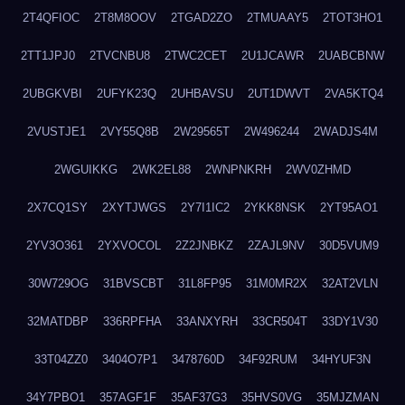
2T4QFIOC
2T8M8OOV
2TGAD2ZO
2TMUAAY5
2TOT3HO1
2TT1JPJ0
2TVCNBU8
2TWC2CET
2U1JCAWR
2UABCBNW
2UBGKVBI
2UFYK23Q
2UHBAVSU
2UT1DWVT
2VA5KTQ4
2VUSTJE1
2VY55Q8B
2W29565T
2W496244
2WADJS4M
2WGUIKKG
2WK2EL88
2WNPNKRH
2WV0ZHMD
2X7CQ1SY
2XYTJWGS
2Y7I1IC2
2YKK8NSK
2YT95AO1
2YV3O361
2YXVOCOL
2Z2JNBKZ
2ZAJL9NV
30D5VUM9
30W729OG
31BVSCBT
31L8FP95
31M0MR2X
32AT2VLN
32MATDBP
336RPFHA
33ANXYRH
33CR504T
33DY1V30
33T04ZZ0
3404O7P1
3478760D
34F92RUM
34HYUF3N
34Y7PBO1
357AGF1F
35AF37G3
35HVS0VG
35MJZMAN