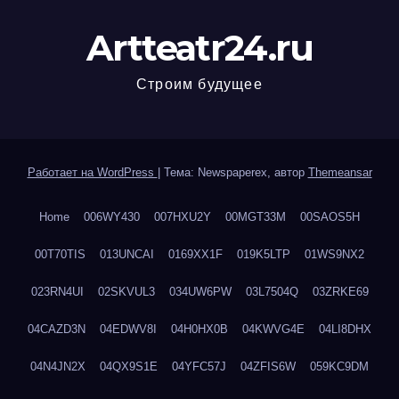
Artteatr24.ru
Строим будущее
Работает на WordPress
|
Тема: Newspaperex, автор
Themeansar
Home
006WY430
007HXU2Y
00MGT33M
00SAOS5H
00T70TIS
013UNCAI
0169XX1F
019K5LTP
01WS9NX2
023RN4UI
02SKVUL3
034UW6PW
03L7504Q
03ZRKE69
04CAZD3N
04EDWV8I
04H0HX0B
04KWVG4E
04LI8DHX
04N4JN2X
04QX9S1E
04YFC57J
04ZFIS6W
059KC9DM