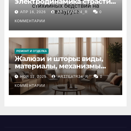
электродинамика страсти:
влияние анализа
АПР 16, 2026
ARTTEATR24_R
0
стихийных бедствий на
тезауруса
КОММЕНТАРИИ
РЕМОНТ И ОТДЕЛКА
Жалюзи и шторы: виды,
материалы, механизмы
управления и уход
НОЯ 12, 2025
ARTTEATR24_R
0
КОММЕНТАРИИ