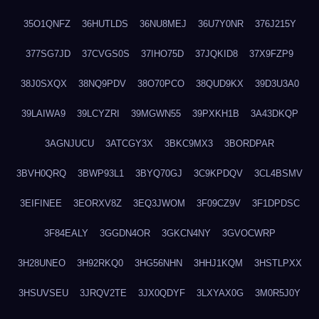
35O1QNFZ
36HUTLDS
36NU8MEJ
36U7Y0NR
376J215Y
377SG7JD
37CVGS0S
37IHO75D
37JQKID8
37X9FZP9
38J0SXQX
38NQ9PDV
38O70PCO
38QUD9KX
39D3U3A0
39LAIWA9
39LCYZRI
39MGWN55
39PXKH1B
3A43DKQP
3AGNJUCU
3ATCGY3X
3BKC9MX3
3BORDPAR
3BVH0QRQ
3BWP93L1
3BYQ70GJ
3C9KPDQV
3CL4BSMV
3EIFINEE
3EORXV8Z
3EQ3JWOM
3F09CZ9V
3F1DPDSC
3F84EALY
3GGDN4OR
3GKCN4NY
3GVOCWRP
3H28UNEO
3H92RKQ0
3HG56NHN
3HHJ1KQM
3HSTLPXX
3HSUVSEU
3JRQV2TE
3JX0QDYF
3LXYAX0G
3M0R5J0Y