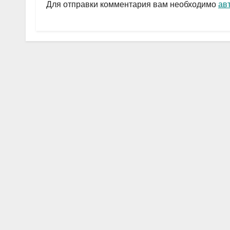
a
A
в
Для отправки комментария вам необходимо
ав
m
p
и
p
ть