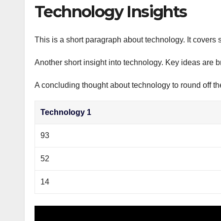
р
Technology Insights
p
а
p
в
This is a short paragraph about technology. It covers 
и
Another short insight into technology. Key ideas are b
т
ь
A concluding thought about technology to round off th
Technology 1
93
52
14