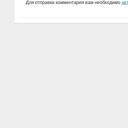
a
A
в
Для отправки комментария вам необходимо
ав
m
p
и
p
ть