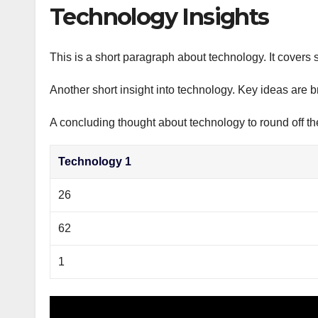
р
Technology Insights
p
а
p
в
This is a short paragraph about technology. It covers 
и
Another short insight into technology. Key ideas are b
т
ь
A concluding thought about technology to round off th
Technology 1
26
62
1