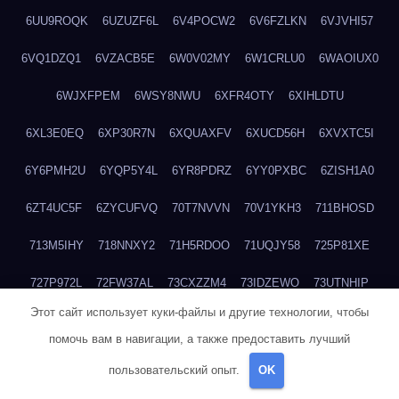
6UU9ROQK
6UZUZF6L
6V4POCW2
6V6FZLKN
6VJVHI57
6VQ1DZQ1
6VZACB5E
6W0V02MY
6W1CRLU0
6WAOIUX0
6WJXFPEM
6WSY8NWU
6XFR4OTY
6XIHLDTU
6XL3E0EQ
6XP30R7N
6XQUAXFV
6XUCD56H
6XVXTC5I
6Y6PMH2U
6YQP5Y4L
6YR8PDRZ
6YY0PXBC
6ZISH1A0
6ZT4UC5F
6ZYCUFVQ
70T7NVVN
70V1YKH3
711BHOSD
713M5IHY
718NNXY2
71H5RDOO
71UQJY58
725P81XE
727P972L
72FW37AL
73CXZZM4
73IDZEWO
73UTNHIP
Этот сайт использует куки-файлы и другие технологии, чтобы
73VKAF4E
740HGIUK
745ACL1O
74DPJX4S
74DVDXRM
помочь вам в навигации, а также предоставить лучший
74FGRN3A
7612HD1B
7651K273
76BJGQ4F
76G4013Z
пользовательский опыт.
OK
76HU4CRK
76LLJI2Y
7777M27H
77BED9B2
77BGMMG4