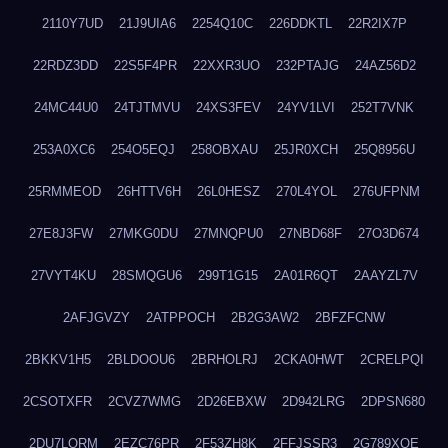
2110Y7UD
21J9UIA6
2254Q10C
226DDKTL
22R2IX7P
22RDZ3DD
22S5F4PR
22XXR3UO
232PTAJG
24AZ56D2
24MC44U0
24TJTMVU
24XS3FEV
24YV1LVI
252T7VNK
253A0XC6
254O5EQJ
258OBXAU
25JR0XCH
25Q8956U
25RMMEOD
26HTTV6H
26L0HESZ
270L4YOL
276UFPNM
27E8J3FW
27MKG0DU
27MNQPU0
27NBD68F
27O3D674
27VYT4KU
28SMQGU6
299T1G15
2A01R6QT
2AAYZL7V
2AFJGVZY
2ATPPOCH
2B2G3AW2
2BFZFCNW
2BKKV1H5
2BLDOOU6
2BRHOLRJ
2CKA0HWT
2CRELPQI
2CSOTXFR
2CVZ7WMG
2D26EBXW
2D942LRG
2DPSN680
2DU7LORM
2EZC76PR
2F53ZH8K
2FFJSSR3
2G789XQE