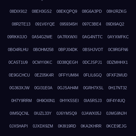
08DIX912
08EH3GS2
08EKQPQ9
08G6A3PD
08HJRZKG
08R2TE13
091V6YQE
0959345H
097C3BE4
09DI9AQ2
09RKK0JO
0A54G2WE
0A7RXWXI
0AG4NTTC
0AYXMFKC
0BO4RLHU
0BOHM258
0BPJ04DK
0BSHJVOT
0C9RGFN6
0CA5T1U9
0CMYI0KC
0D38QEGH
0DCJSPJ1
0DZMHHX1
0E9GCHCU
0EZ05K4R
0FFYUM84
0FLIL6GQ
0FXF2MUD
0G363XJW
0GI31E0A
0GJSAH4M
0GRH7XSL
0H17NT32
0H7Y9RRM
0H9OI0N1
0HYK5SEI
0IA5RSJ3
0IF4Y4UQ
0IM5QCNL
0IUZL33Y
0J6YMSQ9
0JAWX05J
0JMG9NJH
0JX5HAPI
0JXDX9ZM
0K8I19RD
0KA2KHRR
0KCE9EJG