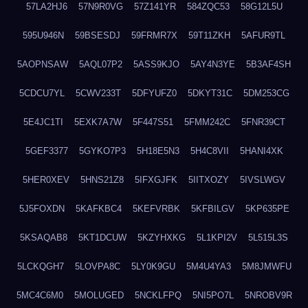
57LA2HJ6
57N9R0VG
57Z141YR
584ZQC53
58G12L5U
595U946N
59BSESDJ
59FRMR7X
59T11ZKH
5AFUR9TL
5AOPNSAW
5AQL07P2
5ASS9KJO
5AY4N3YE
5B3AF4SH
5CDCU7YL
5CWV233T
5DFYUFZ0
5DKYT31C
5DM253CG
5E4JC1TI
5EXK7A7W
5F447S51
5FMM242C
5FNR39CT
5GEF3377
5GYKO7P3
5H18E5N3
5H4C8VII
5HANI4XK
5HER0XEV
5HNS21Z8
5IFXGJFK
5IITXOZY
5IVSLWGV
5J5FOXDN
5KAFKBC4
5KEFVRBK
5KFBILGV
5KP635PE
5KSAQAB8
5KT1DCUW
5KZYHXKG
5L1KPI2V
5L515L3S
5LCKQGH7
5LOVPA8C
5LY0K9GU
5M4U4YA3
5M8JMWFU
5MC4C6M0
5MOLUGED
5NCKLFPQ
5NI5PO7L
5NROBV9R