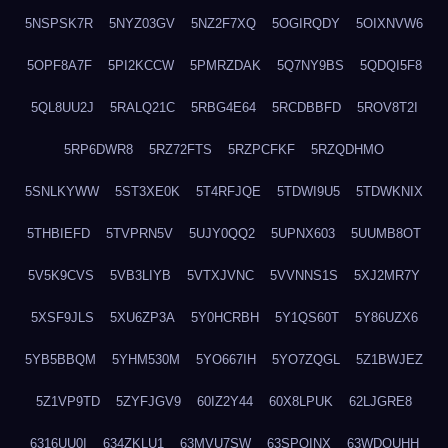
5NSPSK7R
5NYZ03GV
5NZ2F7XQ
5OGIRQDY
5OIXNVW6
5OPF8A7F
5PI2KCCW
5PMRZDAK
5Q7NY9BS
5QDQI5F8
5QL8UU2J
5RALQ21C
5RBG4E64
5RCDBBFD
5ROV8T2I
5RP6DWR8
5RZ72FTS
5RZPCFKF
5RZQDHMO
5SNLKYWW
5ST3XE0K
5T4RFJQE
5TDWI9U5
5TDWKNIX
5THBIEFD
5TVPRN5V
5UJY0QQ2
5UPNX603
5UUMB8OT
5V5K9CVS
5VB3LIYB
5VTXJVNC
5VVNNS1S
5XJ2MR7Y
5XSF9JLS
5XU6ZP3A
5Y0HCRBH
5Y1QS60T
5Y86UZX6
5YB5BBQM
5YHM530M
5YO667IH
5YO7ZQGL
5Z1BWJEZ
5Z1VP9TD
5ZYFJGV9
60IZ2Y44
60X8LPUK
62LJGRE8
6316UU0I
634ZKLU1
63MVU7SW
63SPQINX
63WDQUHH