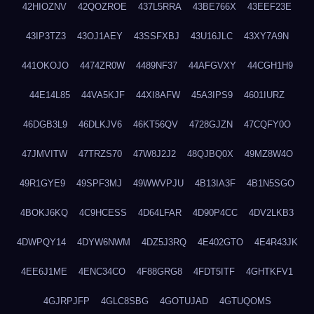
42HIOZNV
42QOZROE
437L5RRA
43BE766X
43EEF23E
43IP3TZ3
43OJ1AEY
43SSFXBJ
43U16JLC
43XY7A9N
441OKOJO
4474ZR0W
4489NF37
44AFGVXY
44CGH1H9
44E14L85
44VA5KJF
44XI8AFW
45A3IPS9
4601IURZ
46DGB3L9
46DLKJV6
46KT56QV
4728GJZN
47CQFY0O
47JMVITW
47TRZS70
47W8J2J2
48QJBQ0X
49MZ8W4O
49R1GYE9
49SPF3MJ
49WWVPJU
4B13IA3F
4B1N5SGO
4BOKJ6KQ
4C9HCESS
4D64LFAR
4D90P4CC
4DV2LKB3
4DWPQY14
4DYW6NWM
4DZ5J3RQ
4E402GTO
4E4R43JK
4EE6J1ME
4ENC34CO
4F88GRG8
4FDT5ITF
4GHTKFV1
4GJRPJFP
4GLC8SBG
4GOTUJAD
4GTUQOMS