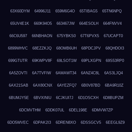
63X60DYM
64996J11
659M6G4O
65TIBAG5
65TN6NPQ
65UV4E1K
660K94O5
663467JW
664ESOLH
664FNVV4
66C6U597
66NBHAON
675YBKS0
67T6PVX5
67UCAPT0
6899WHVC
68EZZKJQ
68OMB6UH
68PDCJPV
68QHDOI3
699GTUTR
69KWPV8F
69LSOT1W
69PLXGPN
69S53RP0
6A5ZOVTI
6A7TVFIW
6AMAWT34
6ANZ4C8L
6AS3LJQ4
6AX21SAB
6AX80CNX
6AYEZFQ7
6B0V87BD
6BA9R10Z
6BUMJY5E
6BVXINIU
6CJKUI7J
6D1OSCXH
6D8BUPZM
6DCMVTHM
6DDK07UL
6DEL198E
6DMVW7ZP
6DO5WVEC
6DPAK2I3
6DREN8XO
6DSSGCV5
6EEGL9Z9