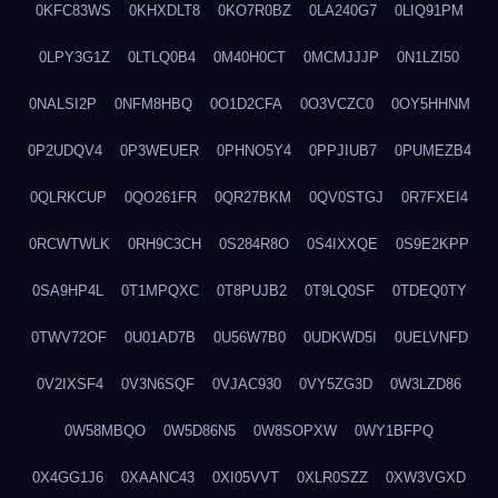
0KFC83WS
0KHXDLT8
0KO7R0BZ
0LA240G7
0LIQ91PM
0LPY3G1Z
0LTLQ0B4
0M40H0CT
0MCMJJJP
0N1LZI50
0NALSI2P
0NFM8HBQ
0O1D2CFA
0O3VCZC0
0OY5HHNM
0P2UDQV4
0P3WEUER
0PHNO5Y4
0PPJIUB7
0PUMEZB4
0QLRKCUP
0QO261FR
0QR27BKM
0QV0STGJ
0R7FXEI4
0RCWTWLK
0RH9C3CH
0S284R8O
0S4IXXQE
0S9E2KPP
0SA9HP4L
0T1MPQXC
0T8PUJB2
0T9LQ0SF
0TDEQ0TY
0TWV72OF
0U01AD7B
0U56W7B0
0UDKWD5I
0UELVNFD
0V2IXSF4
0V3N6SQF
0VJAC930
0VY5ZG3D
0W3LZD86
0W58MBQO
0W5D86N5
0W8SOPXW
0WY1BFPQ
0X4GG1J6
0XAANC43
0XI05VVT
0XLR0SZZ
0XW3VGXD