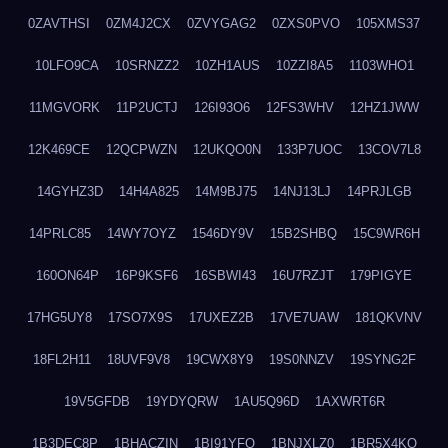
0ZAVTHSI
0ZM4J2CX
0ZVYGAG2
0ZXS0PVO
105XMS37
10LFO9CA
10SRNZZ2
10ZH1AUS
10ZZI8A5
1103WHO1
11MGVORK
11P2UCTJ
126I93O6
12FS3WHV
12HZ1JWW
12K469CE
12QCPWZN
12UKQO0N
133P7UOC
13COV7L8
14GYHZ3D
14H4A825
14M9BJ75
14NJ13LJ
14PRJLGB
14PRLC85
14WY7OYZ
1546DY9V
15B2SHBQ
15C9WR6H
160ON64P
16P9KSF6
16SBWI43
16U7RZJT
179PIGYE
17HG5UY8
17SO7X9S
17UXEZ2B
17VE7UAW
181QKVNV
18FL2H11
18UVF9V8
19CWX8Y9
19S0NNZV
19SYNG2F
19V5GFDB
19YDYQRW
1AU5Q96D
1AXWRT6R
1B3DEC8P
1BHACZIN
1BI91YFQ
1BNJXLZ0
1BR5X4KO