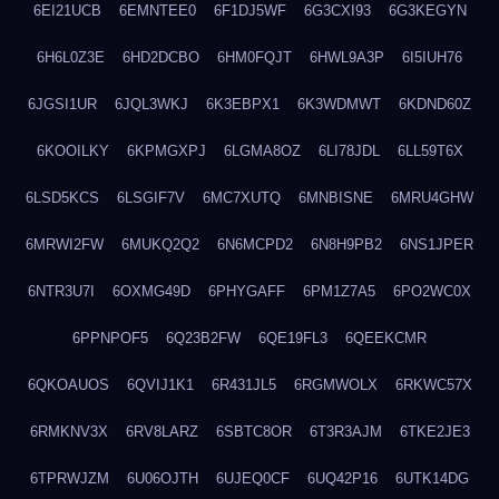
6EI21UCB
6EMNTEE0
6F1DJ5WF
6G3CXI93
6G3KEGYN
6H6L0Z3E
6HD2DCBO
6HM0FQJT
6HWL9A3P
6I5IUH76
6JGSI1UR
6JQL3WKJ
6K3EBPX1
6K3WDMWT
6KDND60Z
6KOOILKY
6KPMGXPJ
6LGMA8OZ
6LI78JDL
6LL59T6X
6LSD5KCS
6LSGIF7V
6MC7XUTQ
6MNBISNE
6MRU4GHW
6MRWI2FW
6MUKQ2Q2
6N6MCPD2
6N8H9PB2
6NS1JPER
6NTR3U7I
6OXMG49D
6PHYGAFF
6PM1Z7A5
6PO2WC0X
6PPNPOF5
6Q23B2FW
6QE19FL3
6QEEKCMR
6QKOAUOS
6QVIJ1K1
6R431JL5
6RGMWOLX
6RKWC57X
6RMKNV3X
6RV8LARZ
6SBTC8OR
6T3R3AJM
6TKE2JE3
6TPRWJZM
6U06OJTH
6UJEQ0CF
6UQ42P16
6UTK14DG