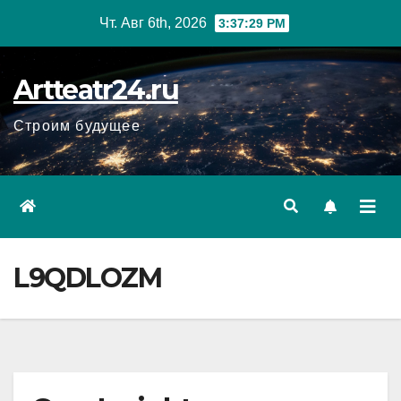
Перейти
Чт. Авг 6th, 2026
3:37:31 PM
к
содержанию
Artteatr24.ru
Строим будущее
L9QDLOZM