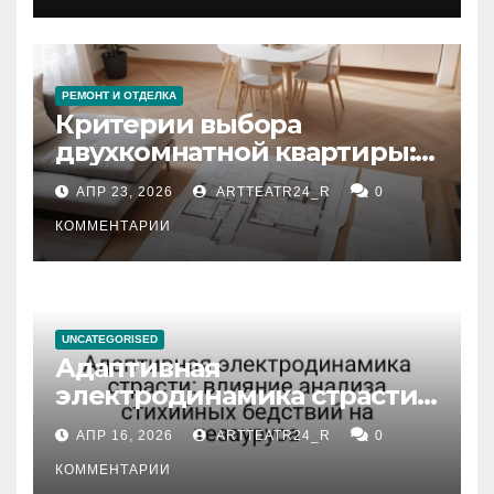
РЕМОНТ И ОТДЕЛКА
Критерии выбора
двухкомнатной квартиры:
планировка, площадь,
АПР 23, 2026
ARTTEATR24_R
0
состояние и документация
КОММЕНТАРИИ
UNCATEGORISED
Адаптивная
электродинамика страсти:
влияние анализа
АПР 16, 2026
ARTTEATR24_R
0
стихийных бедствий на
тезауруса
КОММЕНТАРИИ