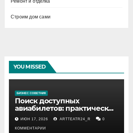
Ремонт и отделка
Строим дом сами
YOU MISSED
БИЗНЕС СОВЕТНИК
Поиск доступных
авиабилетов: практические
рекомендации
ИЮН 17, 2026
ARTTEATR24_R
0
КОММЕНТАРИИ