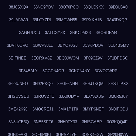
38J0SXQX
38NQ9PDV
38O70PCO
38QUD9KX
39D3U3A0
39LAIWA9
39LCYZRI
39MGWN55
39PXKH1B
3A43DKQP
3AGNJUCU
3ATCGY3X
3BKC9MX3
3BORDPAR
3BVH0QRQ
3BWP93L1
3BYQ70GJ
3C9KPDQV
3CL4BSMV
3EIFINEE
3EORXV8Z
3EQ3JWOM
3F09CZ9V
3F1DPDSC
3F84EALY
3GGDN4OR
3GKCN4NY
3GVOCWRP
3H28UNEO
3H92RKQ0
3HG56NHN
3HHJ1KQM
3HSTLPXX
3HSUVSEU
3JRQV2TE
3JX0QDYF
3LXYAX0G
3M0R5J0Y
3ME42K9J
3MOCREJ1
3MX1P1T9
3MYP6NEF
3N0IPODU
3N8UCE6Q
3NE5SFF6
3NH0FX33
3NISGAEP
3O3KQQ4F
3OBDFAXI
3OE9P0KI
3OPSZTYE
3OSK46GW
3P20H0VW