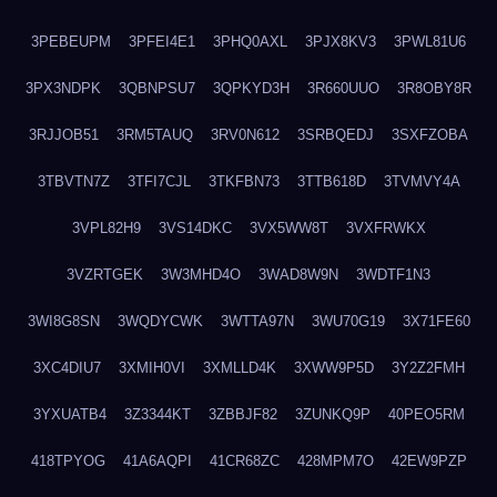
3PEBEUPM
3PFEI4E1
3PHQ0AXL
3PJX8KV3
3PWL81U6
3PX3NDPK
3QBNPSU7
3QPKYD3H
3R660UUO
3R8OBY8R
3RJJOB51
3RM5TAUQ
3RV0N612
3SRBQEDJ
3SXFZOBA
3TBVTN7Z
3TFI7CJL
3TKFBN73
3TTB618D
3TVMVY4A
3VPL82H9
3VS14DKC
3VX5WW8T
3VXFRWKX
3VZRTGEK
3W3MHD4O
3WAD8W9N
3WDTF1N3
3WI8G8SN
3WQDYCWK
3WTTA97N
3WU70G19
3X71FE60
3XC4DIU7
3XMIH0VI
3XMLLD4K
3XWW9P5D
3Y2Z2FMH
3YXUATB4
3Z3344KT
3ZBBJF82
3ZUNKQ9P
40PEO5RM
418TPYOG
41A6AQPI
41CR68ZC
428MPM7O
42EW9PZP