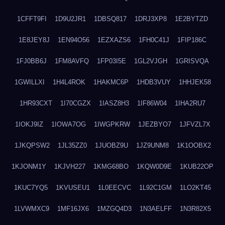
1CFFT9FI
1D9U2JR1
1DBSQ817
1DRJ3XP8
1E2BYTZD
1E8JEY8J
1EN94O56
1EZXAZS6
1FH0C41J
1FIP186C
1FJ0BB6J
1FM8AVFQ
1FP03I5E
1GL2VJGH
1GRISVQA
1GWILLXI
1H4L4ROK
1HAKMC6P
1HDB3VUY
1HHJEK58
1HR93CXT
1I70CGZX
1IASZ8H3
1IF86W04
1IHA2RU7
1IOKJ9IZ
1IOWA7OG
1IWGPKRW
1JEZBYO7
1JFVZL7X
1JKQPSW2
1JL35ZZ0
1JUOBZ9U
1JZ9UNM8
1K1OOBX2
1KJONM1Y
1KJVH227
1KMG68BO
1KQW0D9E
1KUB22OP
1KUC7YQ5
1KVUSEU1
1L0EECVC
1L92C1GM
1LO2KT45
1LVWMXC9
1MF16JX6
1MZGQ4D3
1N3AELFF
1N3R82X5