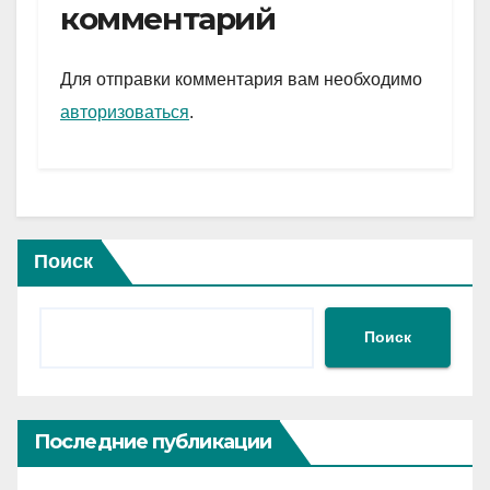
gr
s
а
комментарий
a
A
в
m
p
и
Для отправки комментария вам необходимо
p
ть
авторизоваться
.
Поиск
Поиск
Последние публикации