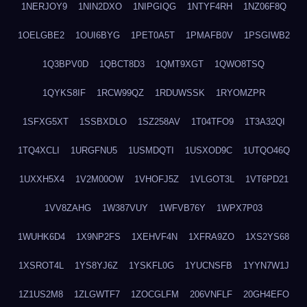
1NERJOY9
1NIN2DXO
1NIPGIQG
1NTYF4RH
1NZ06F8Q
1OELGBE2
1OUI6BYG
1PET0A5T
1PMAFB0V
1PSGIWB2
1Q3BPV0D
1QBCT8D3
1QMT9XGT
1QWO8TSQ
1QYKS8IF
1RCW99QZ
1RDUWSSK
1RYOMZPR
1SFXG5XT
1SSBXDLO
1SZ258AV
1T04TFO9
1T3A32QI
1TQ4XCLI
1URGFNU5
1USMDQTI
1USXOD9C
1UTQO46Q
1UXXH5X4
1V2M00OW
1VHOFJ5Z
1VLGOT3L
1VT6PD21
1VV8ZAHG
1W387VUY
1WFVB76Y
1WPX7P03
1WUHK6D4
1X9NP2FS
1XEHVF4N
1XFRA9ZO
1XS2YS68
1XSROT4L
1YS8YJ6Z
1YSKFL0G
1YUCNSFB
1YYN7W1J
1Z1US2M8
1ZLGWTF7
1ZOCGLFM
206VNFLF
20GH4EFO