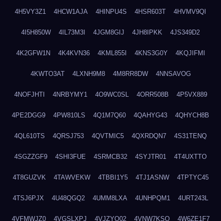
4H5VY3Z1
4HCW1AJA
4HINPU4S
4HSR603T
4HVMV9QI
4I5H850W
4IL73M3I
4JGM8GIJ
4JH8IPKK
4JS349D2
4K2GFW1N
4K4KVN36
4KML855I
4KNS3G0Y
4KQJIFMI
4KWTO3AT
4LXNH9M8
4M8RR8DW
4NNSAVOG
4NOFJHTI
4NRBYMY1
4O9WC0SL
4ORR508B
4P5VX889
4PE2DGG9
4PW810LS
4Q1M7Q60
4QAHYG43
4QHYCH8B
4QL610TS
4QRSJ753
4QVTMIC5
4QXRDQN7
4S31TENQ
4SGZZGF9
4SHI3FUE
4SRMCB32
4SYJTR01
4T4UXTTO
4T8GUZVK
4TAWVEKW
4TBBI1Y5
4TJ1ASNW
4TPTYC45
4TSJ6PJX
4U48QGQ2
4UMM8LXA
4UNHPQM1
4URT243L
4VFMWJZ0
4VGSLXPJ
4VJZYO02
4VNW7KSQ
4W6ZE1F7