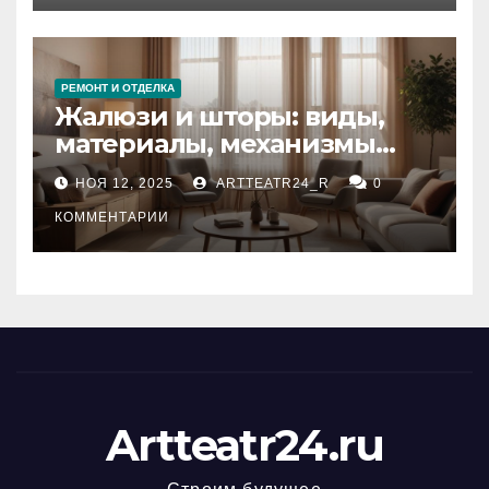
РЕМОНТ И ОТДЕЛКА
Жалюзи и шторы: виды,
материалы, механизмы
управления и уход
НОЯ 12, 2025
ARTTEATR24_R
0
КОММЕНТАРИИ
Artteatr24.ru