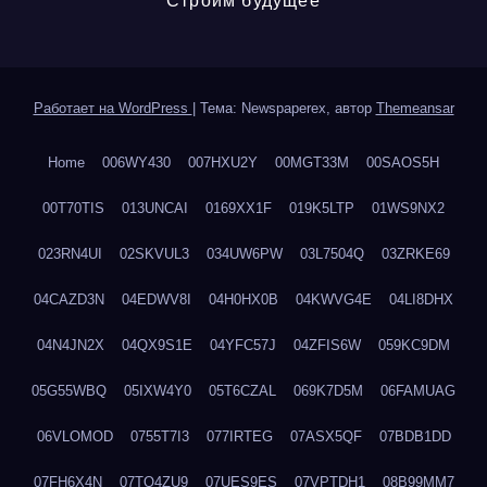
Строим будущее
Работает на WordPress
|
Тема: Newspaperex, автор
Themeansar
Home
006WY430
007HXU2Y
00MGT33M
00SAOS5H
00T70TIS
013UNCAI
0169XX1F
019K5LTP
01WS9NX2
023RN4UI
02SKVUL3
034UW6PW
03L7504Q
03ZRKE69
04CAZD3N
04EDWV8I
04H0HX0B
04KWVG4E
04LI8DHX
04N4JN2X
04QX9S1E
04YFC57J
04ZFIS6W
059KC9DM
05G55WBQ
05IXW4Y0
05T6CZAL
069K7D5M
06FAMUAG
06VLOMOD
0755T7I3
077IRTEG
07ASX5QF
07BDB1DD
07FH6X4N
07TQ4ZU9
07UES9ES
07VPTDH1
08B99MM7