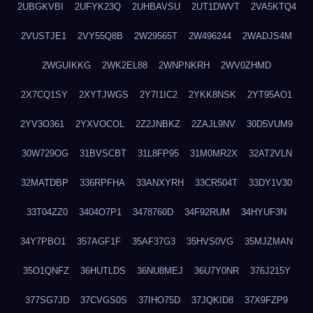
2UBGKVBI
2UFYK23Q
2UHBAVSU
2UT1DWVT
2VA5KTQ4
2VUSTJE1
2VY55Q8B
2W29565T
2W496244
2WADJS4M
2WGUIKKG
2WK2EL88
2WNPNKRH
2WV0ZHMD
2X7CQ1SY
2XYTJWGS
2Y7I1IC2
2YKK8NSK
2YT95AO1
2YV3O361
2YXVOCOL
2Z2JNBKZ
2ZAJL9NV
30D5VUM9
30W729OG
31BVSCBT
31L8FP95
31M0MR2X
32AT2VLN
32MATDBP
336RPFHA
33ANXYRH
33CR504T
33DY1V30
33T04ZZ0
3404O7P1
3478760D
34F92RUM
34HYUF3N
34Y7PBO1
357AGF1F
35AF37G3
35HVS0VG
35MJZMAN
35O1QNFZ
36HUTLDS
36NU8MEJ
36U7Y0NR
376J215Y
377SG7JD
37CVGS0S
37IHO75D
37JQKID8
37X9FZP9