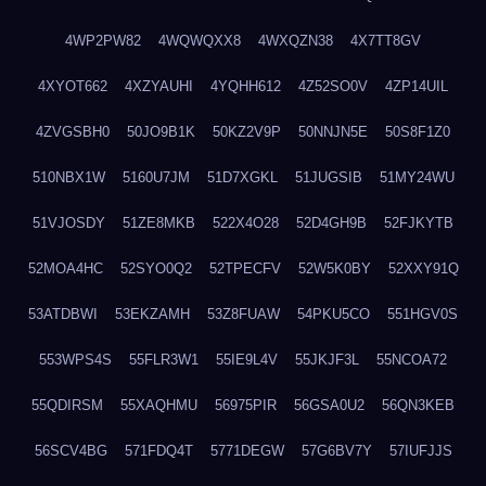
4WP2PW82
4WQWQXX8
4WXQZN38
4X7TT8GV
4XYOT662
4XZYAUHI
4YQHH612
4Z52SO0V
4ZP14UIL
4ZVGSBH0
50JO9B1K
50KZ2V9P
50NNJN5E
50S8F1Z0
510NBX1W
5160U7JM
51D7XGKL
51JUGSIB
51MY24WU
51VJOSDY
51ZE8MKB
522X4O28
52D4GH9B
52FJKYTB
52MOA4HC
52SYO0Q2
52TPECFV
52W5K0BY
52XXY91Q
53ATDBWI
53EKZAMH
53Z8FUAW
54PKU5CO
551HGV0S
553WPS4S
55FLR3W1
55IE9L4V
55JKJF3L
55NCOA72
55QDIRSM
55XAQHMU
56975PIR
56GSA0U2
56QN3KEB
56SCV4BG
571FDQ4T
5771DEGW
57G6BV7Y
57IUFJJS