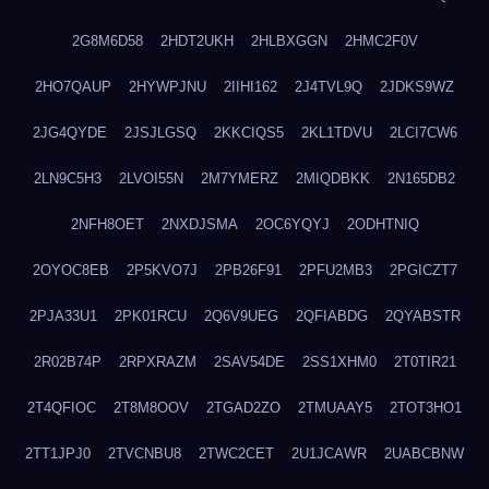
2G8M6D58
2HDT2UKH
2HLBXGGN
2HMC2F0V
2HO7QAUP
2HYWPJNU
2IIHI162
2J4TVL9Q
2JDKS9WZ
2JG4QYDE
2JSJLGSQ
2KKCIQS5
2KL1TDVU
2LCI7CW6
2LN9C5H3
2LVOI55N
2M7YMERZ
2MIQDBKK
2N165DB2
2NFH8OET
2NXDJSMA
2OC6YQYJ
2ODHTNIQ
2OYOC8EB
2P5KVO7J
2PB26F91
2PFU2MB3
2PGICZT7
2PJA33U1
2PK01RCU
2Q6V9UEG
2QFIABDG
2QYABSTR
2R02B74P
2RPXRAZM
2SAV54DE
2SS1XHM0
2T0TIR21
2T4QFIOC
2T8M8OOV
2TGAD2ZO
2TMUAAY5
2TOT3HO1
2TT1JPJ0
2TVCNBU8
2TWC2CET
2U1JCAWR
2UABCBNW