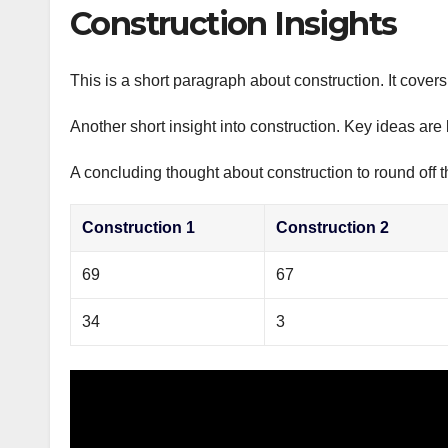
р
Construction Insights
p
а
p
в
This is a short paragraph about construction. It cover
и
Another short insight into construction. Key ideas are 
т
ь
A concluding thought about construction to round off t
Construction 1
Construction 2
69
67
34
3