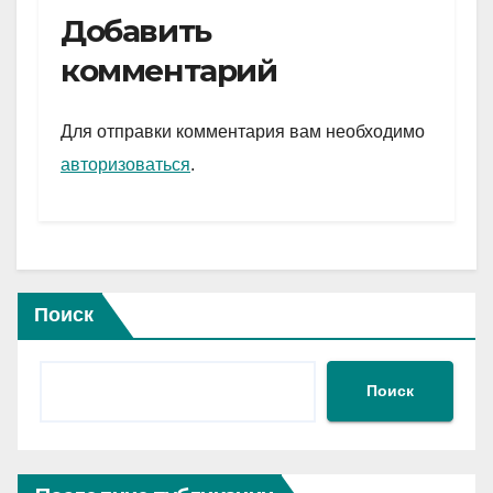
e
er
at
ail
р
Добавить
gr
s
а
комментарий
a
A
в
m
p
и
Для отправки комментария вам необходимо
p
ть
авторизоваться
.
Поиск
Поиск