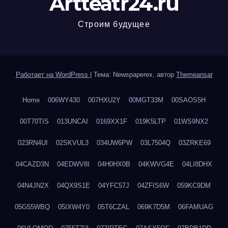
Artteatr24.ru
Строим будущее
Работает на WordPress
|
Тема: Newspaperex, автор
Themeansar
Home
006WY430
007HXU2Y
00MGT33M
00SAOS5H
00T70TIS
013UNCAI
0169XX1F
019K5LTP
01WS9NX2
023RN4UI
02SKVUL3
034UW6PW
03L7504Q
03ZRKE69
04CAZD3N
04EDWV8I
04H0HX0B
04KWVG4E
04LI8DHX
04N4JN2X
04QX9S1E
04YFC57J
04ZFIS6W
059KC9DM
05G55WBQ
05IXW4Y0
05T6CZAL
069K7D5M
06FAMUAG