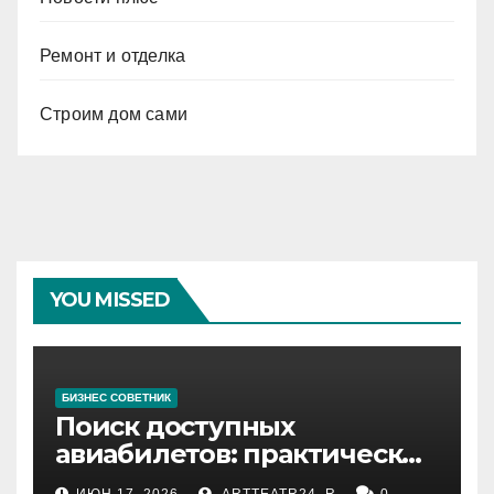
Ремонт и отделка
Строим дом сами
YOU MISSED
БИЗНЕС СОВЕТНИК
Поиск доступных
авиабилетов: практические
рекомендации
ИЮН 17, 2026
ARTTEATR24_R
0