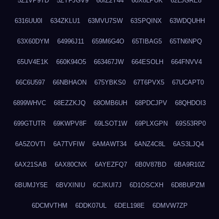
5Z1VP9TD
5ZYFJGV9
60IZ2Y44
60X8LPUK
62LJGRE8
6316UU0I
634ZKLU1
63MVU7SW
63SPQINX
63WDQUHH
63X60DYM
64996J11
659M6G4O
65TIBAG5
65TN6NPQ
65UV4E1K
660K94O5
663467JW
664ESOLH
664FNVV4
66C6U597
66NBHAON
675YBKS0
67T6PVX5
67UCAPT0
6899WHVC
68EZZKJQ
68OMB6UH
68PDCJPV
68QHDOI3
699GTUTR
69KWPV8F
69LSOT1W
69PLXGPN
69S53RP0
6A5ZOVTI
6A7TVFIW
6AMAWT34
6ANZ4C8L
6AS3LJQ4
6AX21SAB
6AX80CNX
6AYEZFQ7
6B0V87BD
6BA9R10Z
6BUMJY5E
6BVXINIU
6CJKUI7J
6D1OSCXH
6D8BUPZM
6DCMVTHM
6DDK07UL
6DEL198E
6DMVW7ZP