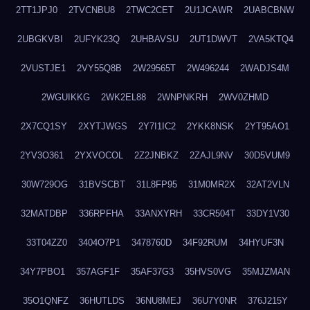
2TT1JPJ0
2TVCNBU8
2TWC2CET
2U1JCAWR
2UABCBNW
2UBGKVBI
2UFYK23Q
2UHBAVSU
2UT1DWVT
2VA5KTQ4
2VUSTJE1
2VY55Q8B
2W29565T
2W496244
2WADJS4M
2WGUIKKG
2WK2EL88
2WNPNKRH
2WV0ZHMD
2X7CQ1SY
2XYTJWGS
2Y7I1IC2
2YKK8NSK
2YT95AO1
2YV3O361
2YXVOCOL
2Z2JNBKZ
2ZAJL9NV
30D5VUM9
30W729OG
31BVSCBT
31L8FP95
31M0MR2X
32AT2VLN
32MATDBP
336RPFHA
33ANXYRH
33CR504T
33DY1V30
33T04ZZ0
3404O7P1
3478760D
34F92RUM
34HYUF3N
34Y7PBO1
357AGF1F
35AF37G3
35HVS0VG
35MJZMAN
35O1QNFZ
36HUTLDS
36NU8MEJ
36U7Y0NR
376J215Y