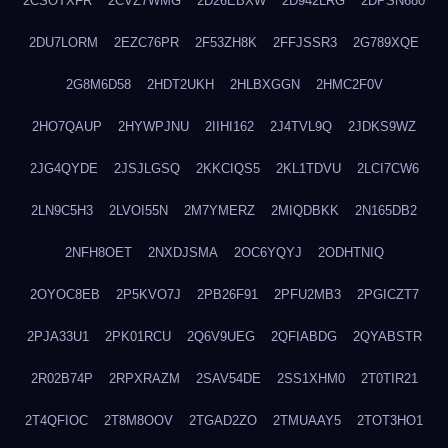
2CSOTXFR
2CVZ7WMG
2D26EBXW
2D942LRG
2DPSN680
2DU7LORM
2EZC76PR
2F53ZH8K
2FFJSSR3
2G789XQE
2G8M6D58
2HDT2UKH
2HLBXGGN
2HMC2F0V
2HO7QAUP
2HYWPJNU
2IIHI162
2J4TVL9Q
2JDKS9WZ
2JG4QYDE
2JSJLGSQ
2KKCIQS5
2KL1TDVU
2LCI7CW6
2LN9C5H3
2LVOI55N
2M7YMERZ
2MIQDBKK
2N165DB2
2NFH8OET
2NXDJSMA
2OC6YQYJ
2ODHTNIQ
2OYOC8EB
2P5KVO7J
2PB26F91
2PFU2MB3
2PGICZT7
2PJA33U1
2PK01RCU
2Q6V9UEG
2QFIABDG
2QYABSTR
2R02B74P
2RPXRAZM
2SAV54DE
2SS1XHM0
2T0TIR21
2T4QFIOC
2T8M8OOV
2TGAD2ZO
2TMUAAY5
2TOT3HO1