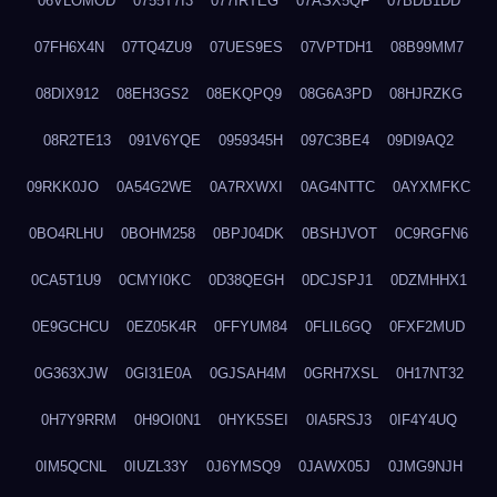
06VLOMOD
0755T7I3
077IRTEG
07ASX5QF
07BDB1DD
07FH6X4N
07TQ4ZU9
07UES9ES
07VPTDH1
08B99MM7
08DIX912
08EH3GS2
08EKQPQ9
08G6A3PD
08HJRZKG
08R2TE13
091V6YQE
0959345H
097C3BE4
09DI9AQ2
09RKK0JO
0A54G2WE
0A7RXWXI
0AG4NTTC
0AYXMFKC
0BO4RLHU
0BOHM258
0BPJ04DK
0BSHJVOT
0C9RGFN6
0CA5T1U9
0CMYI0KC
0D38QEGH
0DCJSPJ1
0DZMHHX1
0E9GCHCU
0EZ05K4R
0FFYUM84
0FLIL6GQ
0FXF2MUD
0G363XJW
0GI31E0A
0GJSAH4M
0GRH7XSL
0H17NT32
0H7Y9RRM
0H9OI0N1
0HYK5SEI
0IA5RSJ3
0IF4Y4UQ
0IM5QCNL
0IUZL33Y
0J6YMSQ9
0JAWX05J
0JMG9NJH