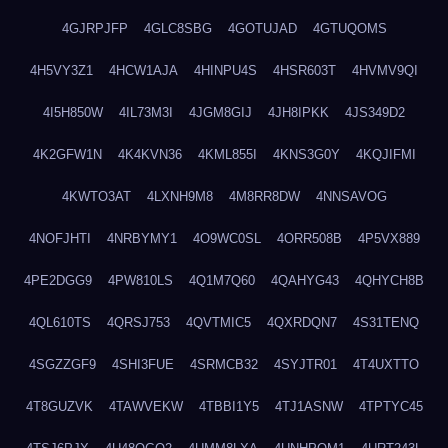
4GJRPJFP
4GLC8SBG
4GOTUJAD
4GTUQOMS
4H5VY3Z1
4HCW1AJA
4HINPU4S
4HSR603T
4HVMV9QI
4I5H850W
4IL73M3I
4JGM8GIJ
4JH8IPKK
4JS349D2
4K2GFW1N
4K4KVN36
4KML855I
4KNS3G0Y
4KQJIFMI
4KWTO3AT
4LXNH9M8
4M8RR8DW
4NNSAVOG
4NOFJHTI
4NRBYMY1
4O9WC0SL
4ORR508B
4P5VX889
4PE2DGG9
4PW810LS
4Q1M7Q60
4QAHYG43
4QHYCH8B
4QL610TS
4QRSJ753
4QVTMIC5
4QXRDQN7
4S31TENQ
4SGZZGF9
4SHI3FUE
4SRMCB32
4SYJTR01
4T4UXTTO
4T8GUZVK
4TAWVEKW
4TBBI1Y5
4TJ1ASNW
4TPTYC45