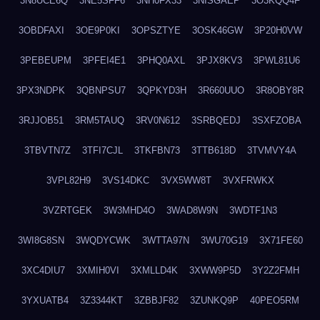
3N8UCE6Q
3NE5SFF6
3NH0FX33
3NISGAEP
3O3KQQ4F
3OBDFAXI
3OE9P0KI
3OPSZTYE
3OSK46GW
3P20H0VW
3PEBEUPM
3PFEI4E1
3PHQ0AXL
3PJX8KV3
3PWL81U6
3PX3NDPK
3QBNPSU7
3QPKYD3H
3R660UUO
3R8OBY8R
3RJJOB51
3RM5TAUQ
3RV0N612
3SRBQEDJ
3SXFZOBA
3TBVTN7Z
3TFI7CJL
3TKFBN73
3TTB618D
3TVMVY4A
3VPL82H9
3VS14DKC
3VX5WW8T
3VXFRWKX
3VZRTGEK
3W3MHD4O
3WAD8W9N
3WDTF1N3
3WI8G8SN
3WQDYCWK
3WTTA97N
3WU70G19
3X71FE60
3XC4DIU7
3XMIH0VI
3XMLLD4K
3XWW9P5D
3Y2Z2FMH
3YXUATB4
3Z3344KT
3ZBBJF82
3ZUNKQ9P
40PEO5RM