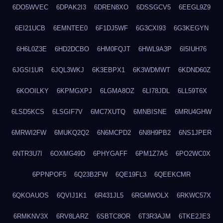
6DO5WVEC
6DPAK2I3
6DREN8XO
6DSSGCV5
6EEGL9Z9
6EI21UCB
6EMNTEE0
6F1DJ5WF
6G3CXI93
6G3KEGYN
6H6L0Z3E
6HD2DCBO
6HM0FQJT
6HWL9A3P
6I5IUH76
6JGSI1UR
6JQL3WKJ
6K3EBPX1
6K3WDMWT
6KDND60Z
6KOOILKY
6KPMGXPJ
6LGMA8OZ
6LI78JDL
6LL59T6X
6LSD5KCS
6LSGIF7V
6MC7XUTQ
6MNBISNE
6MRU4GHW
6MRWI2FW
6MUKQ2Q2
6N6MCPD2
6N8H9PB2
6NS1JPER
6NTR3U7I
6OXMG49D
6PHYGAFF
6PM1Z7A5
6PO2WC0X
6PPNPOF5
6Q23B2FW
6QE19FL3
6QEEKCMR
6QKOAUOS
6QVIJ1K1
6R431JL5
6RGMWOLX
6RKWC57X
6RMKNV3X
6RV8LARZ
6SBTC8OR
6T3R3AJM
6TKE2JE3