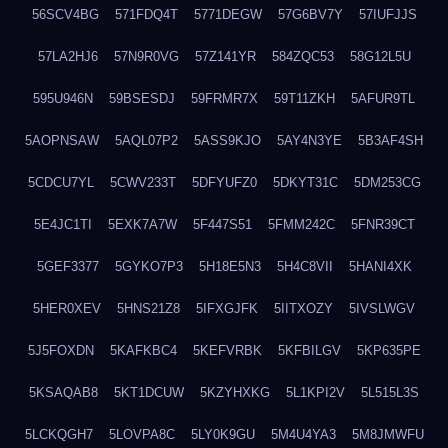
56SCV4BG
571FDQ4T
5771DEGW
57G6BV7Y
57IUFJJS
57LA2HJ6
57N9R0VG
57Z141YR
584ZQC53
58G12L5U
595U946N
59BSESDJ
59FRMR7X
59T11ZKH
5AFUR9TL
5AOPNSAW
5AQL07P2
5ASS9KJO
5AY4N3YE
5B3AF4SH
5CDCU7YL
5CWV233T
5DFYUFZ0
5DKYT31C
5DM253CG
5E4JC1TI
5EXK7A7W
5F447S51
5FMM242C
5FNR39CT
5GEF3377
5GYKO7P3
5H18E5N3
5H4C8VII
5HANI4XK
5HER0XEV
5HNS21Z8
5IFXGJFK
5IITXOZY
5IVSLWGV
5J5FOXDN
5KAFKBC4
5KEFVRBK
5KFBILGV
5KP635PE
5KSAQAB8
5KT1DCUW
5KZYHXKG
5L1KPI2V
5L515L3S
5LCKQGH7
5LOVPA8C
5LY0K9GU
5M4U4YA3
5M8JMWFU