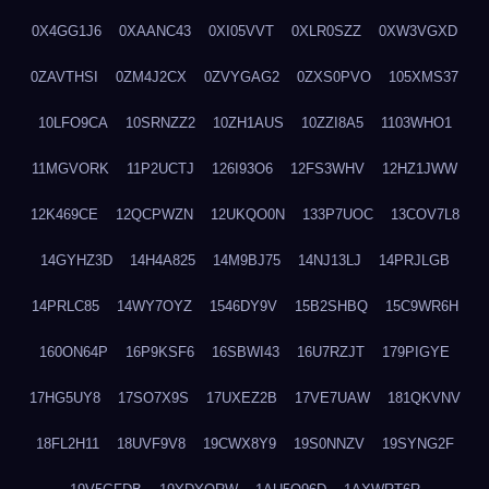
0X4GG1J6
0XAANC43
0XI05VVT
0XLR0SZZ
0XW3VGXD
0ZAVTHSI
0ZM4J2CX
0ZVYGAG2
0ZXS0PVO
105XMS37
10LFO9CA
10SRNZZ2
10ZH1AUS
10ZZI8A5
1103WHO1
11MGVORK
11P2UCTJ
126I93O6
12FS3WHV
12HZ1JWW
12K469CE
12QCPWZN
12UKQO0N
133P7UOC
13COV7L8
14GYHZ3D
14H4A825
14M9BJ75
14NJ13LJ
14PRJLGB
14PRLC85
14WY7OYZ
1546DY9V
15B2SHBQ
15C9WR6H
160ON64P
16P9KSF6
16SBWI43
16U7RZJT
179PIGYE
17HG5UY8
17SO7X9S
17UXEZ2B
17VE7UAW
181QKVNV
18FL2H11
18UVF9V8
19CWX8Y9
19S0NNZV
19SYNG2F