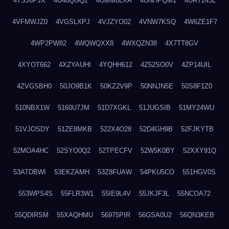
4TSJ6PJX
4U48QGQ2
4UMM8LXA
4UNHPQM1
4URT243L
4VFMWJZ0
4VGSLXPJ
4VJZYO02
4VNW7KSQ
4W6ZE1F7
4WP2PW82
4WQWQXX8
4WXQZN38
4X7TT8GV
4XYOT662
4XZYAUHI
4YQHH612
4Z52SO0V
4ZP14UIL
4ZVGSBH0
50JO9B1K
50KZ2V9P
50NNJN5E
50S8F1Z0
510NBX1W
5160U7JM
51D7XGKL
51JUGSIB
51MY24WU
51VJOSDY
51ZE8MKB
522X4O28
52D4GH9B
52FJKYTB
52MOA4HC
52SYO0Q2
52TPECFV
52W5K0BY
52XXY91Q
53ATDBWI
53EKZAMH
53Z8FUAW
54PKU5CO
551HGV0S
553WPS4S
55FLR3W1
55IE9L4V
55JKJF3L
55NCOA72
55QDIRSM
55XAQHMU
56975PIR
56GSA0U2
56QN3KEB