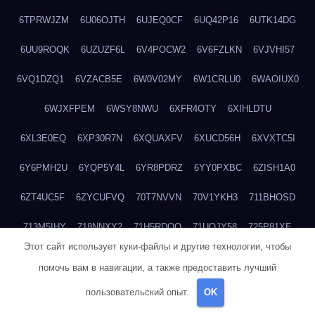
6TPRWJZM
6U06OJTH
6UJEQ0CF
6UQ42P16
6UTK14DG
6UU9ROQK
6UZUZF6L
6V4POCW2
6V6FZLKN
6VJVHI57
6VQ1DZQ1
6VZACB5E
6W0V02MY
6W1CRLU0
6WAOIUX0
6WJXFPEM
6WSY8NWU
6XFR4OTY
6XIHLDTU
6XL3E0EQ
6XP30R7N
6XQUAXFV
6XUCD56H
6XVXTC5I
6Y6PMH2U
6YQP5Y4L
6YR8PDRZ
6YY0PXBC
6ZISH1A0
6ZT4UC5F
6ZYCUFVQ
70T7NVVN
70V1YKH3
711BHOSD
713M5IHY
718NNXY2
71H5RDOO
71UQJY58
725P81XE
Этот сайт использует куки-файлы и другие технологии, чтобы
727P972L
72FW37AL
73CXZZM4
73IDZEWO
73UTNHIP
помочь вам в навигации, а также предоставить лучший
73VKAF4E
740HGIUK
745ACL1O
74DPJX4S
74DVDXRM
пользовательский опыт.
OK