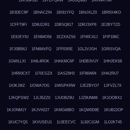
19V5GFDB
19YDYQRW
1AU5Q96D
1AXWRT6R
1B3DEC8P
1BHACZIN
1BI91YFQ
1BNJXLZ0
1BR5X4KO
1CFFT9FI
1D9U2JR1
1DBSQ817
1DRJ3XP8
1E2BYTZD
1E8JEY8J
1EN94O56
1EZXAZS6
1FH0C41J
1FIP186C
1FJ0BB6J
1FM8AVFQ
1FP03I5E
1GL2VJGH
1GRISVQA
1GWILLXI
1H4L4ROK
1HAKMC6P
1HDB3VUY
1HHJEK58
1HR93CXT
1I70CGZX
1IASZ8H3
1IF86W04
1IHA2RU7
1IOKJ9IZ
1IOWA7OG
1IWGPKRW
1JEZBYO7
1JFVZL7X
1JKQPSW2
1JL35ZZ0
1JUOBZ9U
1JZ9UNM8
1K1OOBX2
1KJONM1Y
1KJVH227
1KMG68BO
1KQW0D9E
1KUB22OP
1KUC7YQ5
1KVUSEU1
1L0EECVC
1L92C1GM
1LO2KT45