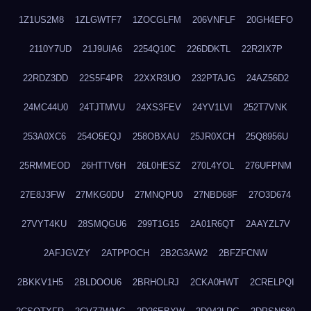
1Z1US2M8
1ZLGWTF7
1ZOCGLFM
206VNFLF
20GH4EFO
2110Y7UD
21J9UIA6
2254Q10C
226DDKTL
22R2IX7P
22RDZ3DD
22S5F4PR
22XXR3UO
232PTAJG
24AZ56D2
24MC44U0
24TJTMVU
24XS3FEV
24YV1LVI
252T7VNK
253A0XC6
254O5EQJ
258OBXAU
25JR0XCH
25Q8956U
25RMMEOD
26HTTV6H
26L0HESZ
270L4YOL
276UFPNM
27E8J3FW
27MKG0DU
27MNQPU0
27NBD68F
27O3D674
27VYT4KU
28SMQGU6
299T1G15
2A01R6QT
2AAYZL7V
2AFJGVZY
2ATPPOCH
2B2G3AW2
2BFZFCNW
2BKKV1H5
2BLDOOU6
2BRHOLRJ
2CKA0HWT
2CRELPQI