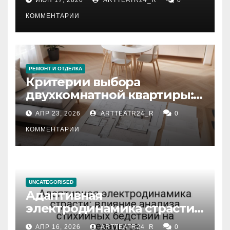
КОММЕНТАРИИ
РЕМОНТ И ОТДЕЛКА
Критерии выбора
двухкомнатной квартиры:
планировка, площадь,
АПР 23, 2026
ARTTEATR24_R
0
состояние и документация
КОММЕНТАРИИ
UNCATEGORISED
Адаптивная
электродинамика страсти:
влияние анализа
АПР 16, 2026
ARTTEATR24_R
0