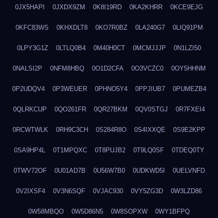
0JX5HAPI
0JXDX9ZM
0K8I19RD
0KA2KHRR
0KCE9EJG
0KFC83WS
0KHXDLT8
0KO7R0BZ
0LA240G7
0LIQ91PM
0LPY3G1Z
0LTLQ0B4
0M40H0CT
0MCMJJJP
0N1LZI50
0NALSI2P
0NFM8HBQ
0O1D2CFA
0O3VCZC0
0OY5HHNM
0P2UDQV4
0P3WEUER
0PHNO5Y4
0PPJIUB7
0PUMEZB4
0QLRKCUP
0QO261FR
0QR27BKM
0QV0STGJ
0R7FXEI4
0RCWTWLK
0RH9C3CH
0S284R8O
0S4IXXQE
0S9E2KPP
0SA9HP4L
0T1MPQXC
0T8PUJB2
0T9LQ0SF
0TDEQ0TY
0TWV72OF
0U01AD7B
0U56W7B0
0UDKWD5I
0UELVNFD
0V2IXSF4
0V3N6SQF
0VJAC930
0VY5ZG3D
0W3LZD86
0W58MBQO
0W5D86N5
0W8SOPXW
0WY1BFPQ