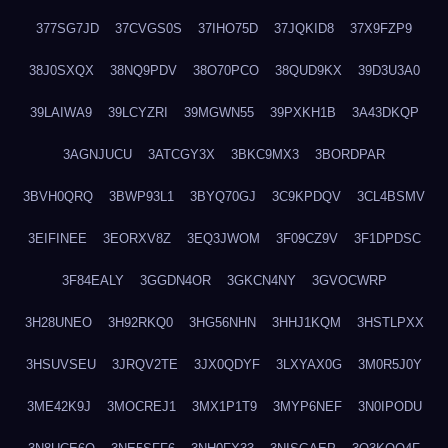
377SG7JD
37CVGS0S
37IHO75D
37JQKID8
37X9FZP9
38J0SXQX
38NQ9PDV
38O70PCO
38QUD9KX
39D3U3A0
39LAIWA9
39LCYZRI
39MGWN55
39PXKH1B
3A43DKQP
3AGNJUCU
3ATCGY3X
3BKC9MX3
3BORDPAR
3BVH0QRQ
3BWP93L1
3BYQ70GJ
3C9KPDQV
3CL4BSMV
3EIFINEE
3EORXV8Z
3EQ3JWOM
3F09CZ9V
3F1DPDSC
3F84EALY
3GGDN4OR
3GKCN4NY
3GVOCWRP
3H28UNEO
3H92RKQ0
3HG56NHN
3HHJ1KQM
3HSTLPXX
3HSUVSEU
3JRQV2TE
3JX0QDYF
3LXYAX0G
3M0R5J0Y
3ME42K9J
3MOCREJ1
3MX1P1T9
3MYP6NEF
3N0IPODU