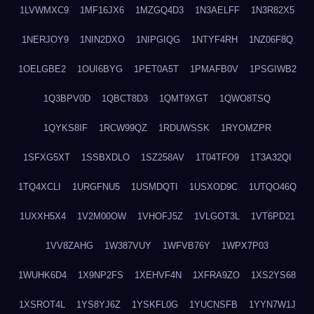
1LVWMXC9
1MF16JX6
1MZGQ4D3
1N3AELFF
1N3R82X5
1NERJOY9
1NIN2DXO
1NIPGIQG
1NTYF4RH
1NZ06F8Q
1OELGBE2
1OUI6BYG
1PET0A5T
1PMAFB0V
1PSGIWB2
1Q3BPV0D
1QBCT8D3
1QMT9XGT
1QWO8TSQ
1QYKS8IF
1RCW99QZ
1RDUWSSK
1RYOMZPR
1SFXG5XT
1SSBXDLO
1SZ258AV
1T04TFO9
1T3A32QI
1TQ4XCLI
1URGFNU5
1USMDQTI
1USXOD9C
1UTQO46Q
1UXXH5X4
1V2M00OW
1VHOFJ5Z
1VLGOT3L
1VT6PD21
1VV8ZAHG
1W387VUY
1WFVB76Y
1WPX7P03
1WUHK6D4
1X9NP2FS
1XEHVF4N
1XFRA9ZO
1XS2YS68
1XSROT4L
1YS8YJ6Z
1YSKFL0G
1YUCNSFB
1YYN7W1J