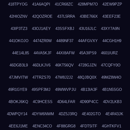
418TPYOG
41A6AQPI
41CR68ZC
428MPM7O
42EW9PZP
42HIOZNV
42QOZROE
437L5RRA
43BE766X
43EEF23E
43IP3TZ3
43OJ1AEY
43SSFXBJ
43U16JLC
43XY7A9N
441OKOJO
4474ZR0W
4489NF37
44AFGVXY
44CGH1H9
44E14L85
44VA5KJF
44XI8AFW
45A3IPS9
4601IURZ
46DGB3L9
46DLKJV6
46KT56QV
4728GJZN
47CQFY0O
47JMVITW
47TRZS70
47W8J2J2
48QJBQ0X
49MZ8W4O
49R1GYE9
49SPF3MJ
49WWVPJU
4B13IA3F
4B1N5SGO
4BOKJ6KQ
4C9HCESS
4D64LFAR
4D90P4CC
4DV2LKB3
4DWPQY14
4DYW6NWM
4DZ5J3RQ
4E402GTO
4E4R43JK
4EE6J1ME
4ENC34CO
4F88GRG8
4FDT5ITF
4GHTKFV1