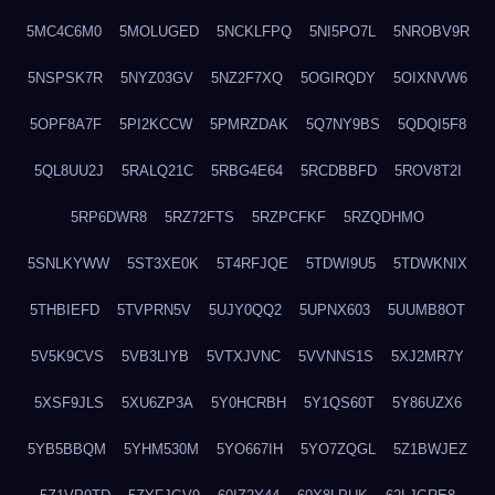
5MC4C6M0
5MOLUGED
5NCKLFPQ
5NI5PO7L
5NROBV9R
5NSPSK7R
5NYZ03GV
5NZ2F7XQ
5OGIRQDY
5OIXNVW6
5OPF8A7F
5PI2KCCW
5PMRZDAK
5Q7NY9BS
5QDQI5F8
5QL8UU2J
5RALQ21C
5RBG4E64
5RCDBBFD
5ROV8T2I
5RP6DWR8
5RZ72FTS
5RZPCFKF
5RZQDHMO
5SNLKYWW
5ST3XE0K
5T4RFJQE
5TDWI9U5
5TDWKNIX
5THBIEFD
5TVPRN5V
5UJY0QQ2
5UPNX603
5UUMB8OT
5V5K9CVS
5VB3LIYB
5VTXJVNC
5VVNNS1S
5XJ2MR7Y
5XSF9JLS
5XU6ZP3A
5Y0HCRBH
5Y1QS60T
5Y86UZX6
5YB5BBQM
5YHM530M
5YO667IH
5YO7ZQGL
5Z1BWJEZ