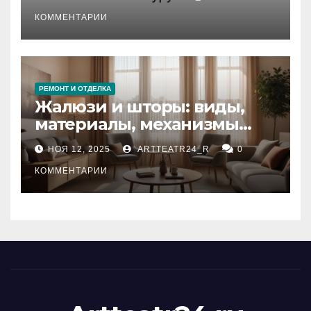
стихийных бедствий на
тезауруса
КОММЕНТАРИИ
РЕМОНТ И ОТДЕЛКА
Жалюзи и шторы: виды,
материалы, механизмы
управления и уход
НОЯ 12, 2025
ARTTEATR24_R
0
КОММЕНТАРИИ