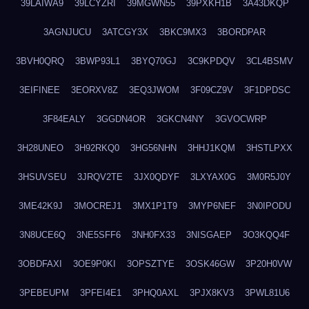
39LAIWA9
39LCYZRI
39MGWN55
39PXKH1B
3A43DKQP
3AGNJUCU
3ATCGY3X
3BKC9MX3
3BORDPAR
3BVH0QRQ
3BWP93L1
3BYQ70GJ
3C9KPDQV
3CL4BSMV
3EIFINEE
3EORXV8Z
3EQ3JWOM
3F09CZ9V
3F1DPDSC
3F84EALY
3GGDN4OR
3GKCN4NY
3GVOCWRP
3H28UNEO
3H92RKQ0
3HG56NHN
3HHJ1KQM
3HSTLPXX
3HSUVSEU
3JRQV2TE
3JX0QDYF
3LXYAX0G
3M0R5J0Y
3ME42K9J
3MOCREJ1
3MX1P1T9
3MYP6NEF
3N0IPODU
3N8UCE6Q
3NE5SFF6
3NH0FX33
3NISGAEP
3O3KQQ4F
3OBDFAXI
3OE9P0KI
3OPSZTYE
3OSK46GW
3P20H0VW
3PEBEUPM
3PFEI4E1
3PHQ0AXL
3PJX8KV3
3PWL81U6