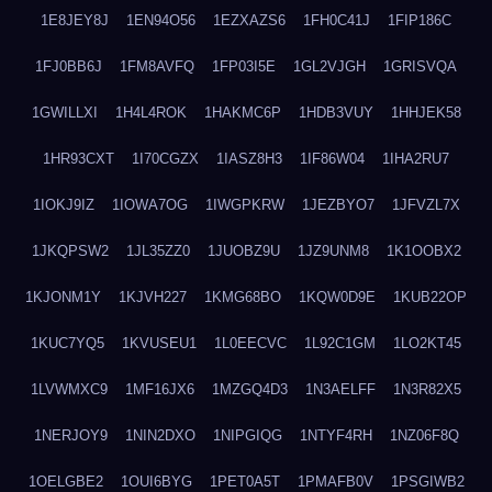
1E8JEY8J
1EN94O56
1EZXAZS6
1FH0C41J
1FIP186C
1FJ0BB6J
1FM8AVFQ
1FP03I5E
1GL2VJGH
1GRISVQA
1GWILLXI
1H4L4ROK
1HAKMC6P
1HDB3VUY
1HHJEK58
1HR93CXT
1I70CGZX
1IASZ8H3
1IF86W04
1IHA2RU7
1IOKJ9IZ
1IOWA7OG
1IWGPKRW
1JEZBYO7
1JFVZL7X
1JKQPSW2
1JL35ZZ0
1JUOBZ9U
1JZ9UNM8
1K1OOBX2
1KJONM1Y
1KJVH227
1KMG68BO
1KQW0D9E
1KUB22OP
1KUC7YQ5
1KVUSEU1
1L0EECVC
1L92C1GM
1LO2KT45
1LVWMXC9
1MF16JX6
1MZGQ4D3
1N3AELFF
1N3R82X5
1NERJOY9
1NIN2DXO
1NIPGIQG
1NTYF4RH
1NZ06F8Q
1OELGBE2
1OUI6BYG
1PET0A5T
1PMAFB0V
1PSGIWB2