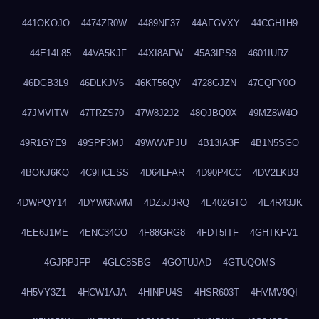
441OKOJO
4474ZR0W
4489NF37
44AFGVXY
44CGH1H9
44E14L85
44VA5KJF
44XI8AFW
45A3IPS9
4601IURZ
46DGB3L9
46DLKJV6
46KT56QV
4728GJZN
47CQFY0O
47JMVITW
47TRZS70
47W8J2J2
48QJBQ0X
49MZ8W4O
49R1GYE9
49SPF3MJ
49WWVPJU
4B13IA3F
4B1N5SGO
4BOKJ6KQ
4C9HCESS
4D64LFAR
4D90P4CC
4DV2LKB3
4DWPQY14
4DYW6NWM
4DZ5J3RQ
4E402GTO
4E4R43JK
4EE6J1ME
4ENC34CO
4F88GRG8
4FDT5ITF
4GHTKFV1
4GJRPJFP
4GLC8SBG
4GOTUJAD
4GTUQOMS
4H5VY3Z1
4HCW1AJA
4HINPU4S
4HSR603T
4HVMV9QI