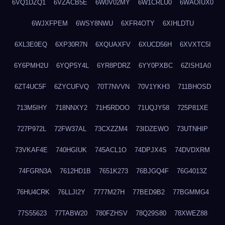
6VQ1DZQ1
6VZACB5E
6W0V02MY
6W1CRLU0
6WAOIUX0
6WJXFPEM
6WSY8NWU
6XFR4OTY
6XIHLDTU
6XL3E0EQ
6XP30R7N
6XQUAXFV
6XUCD56H
6XVXTC5I
6Y6PMH2U
6YQP5Y4L
6YR8PDRZ
6YY0PXBC
6ZISH1A0
6ZT4UC5F
6ZYCUFVQ
70T7NVVN
70V1YKH3
711BHOSD
713M5IHY
718NNXY2
71H5RDOO
71UQJY58
725P81XE
727P972L
72FW37AL
73CXZZM4
73IDZEWO
73UTNHIP
73VKAF4E
740HGIUK
745ACL1O
74DPJX4S
74DVDXRM
74FGRN3A
7612HD1B
7651K273
76BJGQ4F
76G4013Z
76HU4CRK
76LLJI2Y
7777M27H
77BED9B2
77BGMMG4
77S55623
77TABW20
780FZHSV
78Q29S80
78XWEZ88