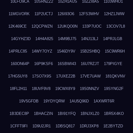
10LFO9CA
10SRNZZ2
10ZH1AUS
10ZZI8A5
1103WHO1
11MGVORK
11P2UCTJ
126I93O6
12FS3WHV
12HZ1JWW
12K469CE
12QCPWZN
12UKQO0N
133P7UOC
13COV7L8
14GYHZ3D
14H4A825
14M9BJ75
14NJ13LJ
14PRJLGB
14PRLC85
14WY7OYZ
1546DY9V
15B2SHBQ
15C9WR6H
160ON64P
16P9KSF6
16SBWI43
16U7RZJT
179PIGYE
17HG5UY8
17SO7X9S
17UXEZ2B
17VE7UAW
181QKVNV
18FL2H11
18UVF9V8
19CWX8Y9
19S0NNZV
19SYNG2F
19V5GFDB
19YDYQRW
1AU5Q96D
1AXWRT6R
1B3DEC8P
1BHACZIN
1BI91YFQ
1BNJXLZ0
1BR5X4KO
1CFFT9FI
1D9U2JR1
1DBSQ817
1DRJ3XP8
1E2BYTZD