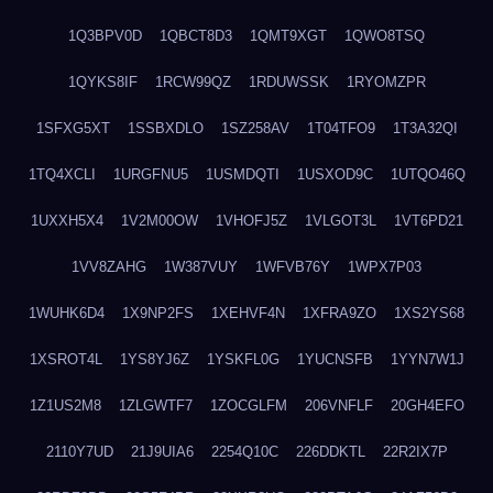
1Q3BPV0D
1QBCT8D3
1QMT9XGT
1QWO8TSQ
1QYKS8IF
1RCW99QZ
1RDUWSSK
1RYOMZPR
1SFXG5XT
1SSBXDLO
1SZ258AV
1T04TFO9
1T3A32QI
1TQ4XCLI
1URGFNU5
1USMDQTI
1USXOD9C
1UTQO46Q
1UXXH5X4
1V2M00OW
1VHOFJ5Z
1VLGOT3L
1VT6PD21
1VV8ZAHG
1W387VUY
1WFVB76Y
1WPX7P03
1WUHK6D4
1X9NP2FS
1XEHVF4N
1XFRA9ZO
1XS2YS68
1XSROT4L
1YS8YJ6Z
1YSKFL0G
1YUCNSFB
1YYN7W1J
1Z1US2M8
1ZLGWTF7
1ZOCGLFM
206VNFLF
20GH4EFO
2110Y7UD
21J9UIA6
2254Q10C
226DDKTL
22R2IX7P