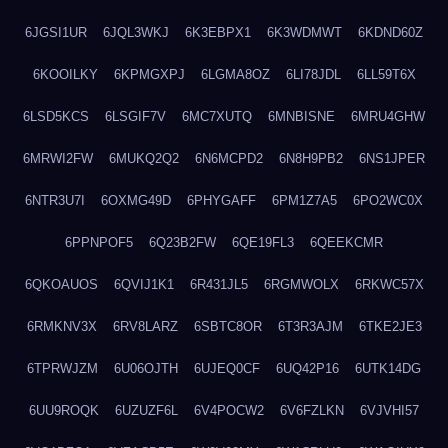
6JGSI1UR
6JQL3WKJ
6K3EBPX1
6K3WDMWT
6KDND60Z
6KOOILKY
6KPMGXPJ
6LGMA8OZ
6LI78JDL
6LL59T6X
6LSD5KCS
6LSGIF7V
6MC7XUTQ
6MNBISNE
6MRU4GHW
6MRWI2FW
6MUKQ2Q2
6N6MCPD2
6N8H9PB2
6NS1JPER
6NTR3U7I
6OXMG49D
6PHYGAFF
6PM1Z7A5
6PO2WC0X
6PPNPOF5
6Q23B2FW
6QE19FL3
6QEEKCMR
6QKOAUOS
6QVIJ1K1
6R431JL5
6RGMWOLX
6RKWC57X
6RMKNV3X
6RV8LARZ
6SBTC8OR
6T3R3AJM
6TKE2JE3
6TPRWJZM
6U06OJTH
6UJEQ0CF
6UQ42P16
6UTK14DG
6UU9ROQK
6UZUZF6L
6V4POCW2
6V6FZLKN
6VJVHI57