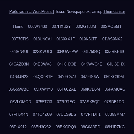
Работает на WordPress
|
Тема: Newspaperex, автор
Themeansar
Home
006WY430
007HXU2Y
00MGT33M
00SAOS5H
00T70TIS
013UNCAI
0169XX1F
019K5LTP
01WS9NX2
023RN4UI
02SKVUL3
034UW6PW
03L7504Q
03ZRKE69
04CAZD3N
04EDWV8I
04H0HX0B
04KWVG4E
04LI8DHX
04N4JN2X
04QX9S1E
04YFC57J
04ZFIS6W
059KC9DM
05G55WBQ
05IXW4Y0
05T6CZAL
069K7D5M
06FAMUAG
06VLOMOD
0755T7I3
077IRTEG
07ASX5QF
07BDB1DD
07FH6X4N
07TQ4ZU9
07UES9ES
07VPTDH1
08B99MM7
08DIX912
08EH3GS2
08EKQPQ9
08G6A3PD
08HJRZKG