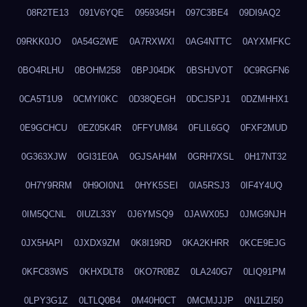
08R2TE13
091V6YQE
0959345H
097C3BE4
09DI9AQ2
09RKK0JO
0A54G2WE
0A7RXWXI
0AG4NTTC
0AYXMFKC
0BO4RLHU
0BOHM258
0BPJ04DK
0BSHJVOT
0C9RGFN6
0CA5T1U9
0CMYI0KC
0D38QEGH
0DCJSPJ1
0DZMHHX1
0E9GCHCU
0EZ05K4R
0FFYUM84
0FLIL6GQ
0FXF2MUD
0G363XJW
0GI31E0A
0GJSAH4M
0GRH7XSL
0H17NT32
0H7Y9RRM
0H9OI0N1
0HYK5SEI
0IA5RSJ3
0IF4Y4UQ
0IM5QCNL
0IUZL33Y
0J6YMSQ9
0JAWX05J
0JMG9NJH
0JX5HAPI
0JXDX9ZM
0K8I19RD
0KA2KHRR
0KCE9EJG
0KFC83WS
0KHXDLT8
0KO7R0BZ
0LA240G7
0LIQ91PM
0LPY3G1Z
0LTLQ0B4
0M40H0CT
0MCMJJJP
0N1LZI50