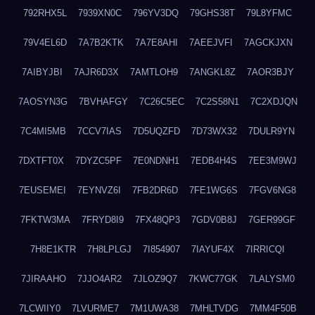
792RHX5L
7939XN0C
796YV3DQ
79GHS38T
79L8YFMC
79V4EL6D
7A7B2KTK
7A7E8AHI
7AEEJVFI
7AGCKJXN
7AIBYJBI
7AJR6D3X
7AMTLOH9
7ANGKL8Z
7AOR3BJY
7AOSYN3G
7BVHAFGY
7C26C5EC
7C2S58N1
7C2XDJQN
7C4MI5MB
7CCV7IAS
7D5UQZFD
7D73WX32
7DULR9YN
7DXTFT0X
7DYZC5PF
7E0NDNH1
7EDB4H4S
7EE3M9WJ
7EUSEMEI
7EYNVZ6I
7FB2DR6D
7FE1WG6S
7FGV6NG8
7FKTW3MA
7FRYD8I9
7FX48QP3
7GDV0B8J
7GER99GF
7H8E1KTR
7H8LPLGJ
7I854907
7IAYUF4X
7IRRICQI
7JIRAAHO
7JJO4AR2
7JLOZ9Q7
7KWC77GK
7LALYSM0
7LCWIIY0
7LVURME7
7M1UWA38
7MHLTVDG
7MM4F50B