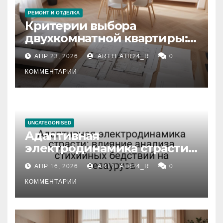
РЕМОНТ И ОТДЕЛКА
Критерии выбора
двухкомнатной квартиры:
планировка, площадь,
АПР 23, 2026
ARTTEATR24_R
0
состояние и документация
КОММЕНТАРИИ
UNCATEGORISED
Адаптивная
электродинамика страсти:
влияние анализа
АПР 16, 2026
ARTTEATR24_R
0
стихийных бедствий на
тезауруса
КОММЕНТАРИИ