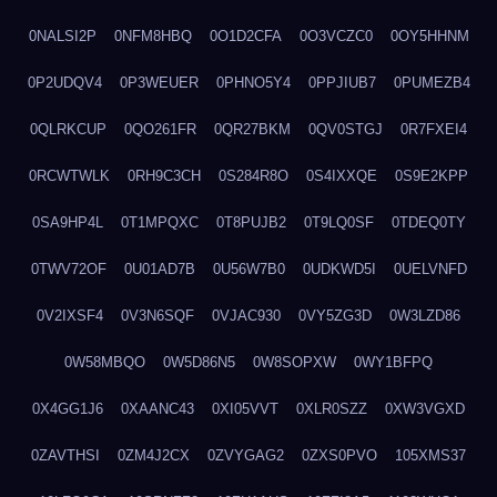
0NALSI2P
0NFM8HBQ
0O1D2CFA
0O3VCZC0
0OY5HHNM
0P2UDQV4
0P3WEUER
0PHNO5Y4
0PPJIUB7
0PUMEZB4
0QLRKCUP
0QO261FR
0QR27BKM
0QV0STGJ
0R7FXEI4
0RCWTWLK
0RH9C3CH
0S284R8O
0S4IXXQE
0S9E2KPP
0SA9HP4L
0T1MPQXC
0T8PUJB2
0T9LQ0SF
0TDEQ0TY
0TWV72OF
0U01AD7B
0U56W7B0
0UDKWD5I
0UELVNFD
0V2IXSF4
0V3N6SQF
0VJAC930
0VY5ZG3D
0W3LZD86
0W58MBQO
0W5D86N5
0W8SOPXW
0WY1BFPQ
0X4GG1J6
0XAANC43
0XI05VVT
0XLR0SZZ
0XW3VGXD
0ZAVTHSI
0ZM4J2CX
0ZVYGAG2
0ZXS0PVO
105XMS37