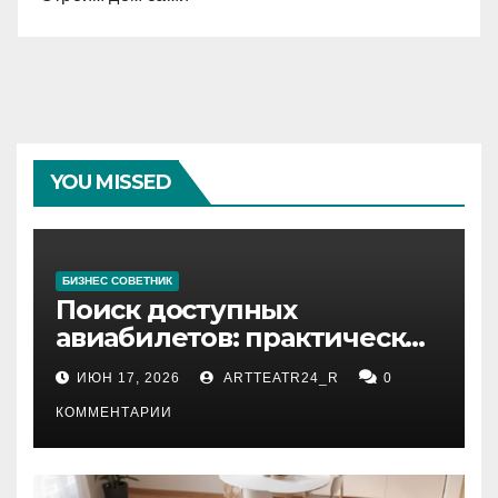
YOU MISSED
БИЗНЕС СОВЕТНИК
Поиск доступных
авиабилетов: практические
рекомендации
ИЮН 17, 2026
ARTTEATR24_R
0
КОММЕНТАРИИ