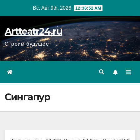
Перейти
Вс. Авг 9th, 2026
12:36:53 AM
к
содержанию
Artteatr24.ru
Строим будущее
Сингапур