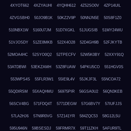
4XYOT662
4XZYAUHI
4YQHH612
4Z52SO0V
4ZP14UIL
4ZVGSBH0
50JO9B1K
50KZ2V9P
50NNJN5E
50S8F1Z0
510NBX1W
5160U7JM
51D7XGKL
51JUGSIB
51MY24WU
51VJOSDY
51ZE8MKB
522X4O28
52D4GH9B
52FJKYTB
52MOA4HC
52SYO0Q2
52TPECFV
52W5K0BY
52XXY91Q
53ATDBWI
53EKZAMH
53Z8FUAW
54PKU5CO
551HGV0S
553WPS4S
55FLR3W1
55IE9L4V
55JKJF3L
55NCOA72
55QDIRSM
55XAQHMU
56975PIR
56GSA0U2
56QN3KEB
56SCV4BG
571FDQ4T
5771DEGW
57G6BV7Y
57IUFJJS
57LA2HJ6
57N9R0VG
57Z141YR
584ZQC53
58G12L5U
595U946N
59BSESDJ
59FRMR7X
59T11ZKH
5AFUR9TL