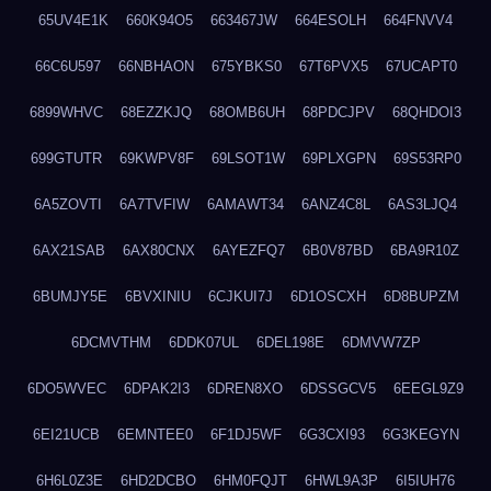
65UV4E1K
660K94O5
663467JW
664ESOLH
664FNVV4
66C6U597
66NBHAON
675YBKS0
67T6PVX5
67UCAPT0
6899WHVC
68EZZKJQ
68OMB6UH
68PDCJPV
68QHDOI3
699GTUTR
69KWPV8F
69LSOT1W
69PLXGPN
69S53RP0
6A5ZOVTI
6A7TVFIW
6AMAWT34
6ANZ4C8L
6AS3LJQ4
6AX21SAB
6AX80CNX
6AYEZFQ7
6B0V87BD
6BA9R10Z
6BUMJY5E
6BVXINIU
6CJKUI7J
6D1OSCXH
6D8BUPZM
6DCMVTHM
6DDK07UL
6DEL198E
6DMVW7ZP
6DO5WVEC
6DPAK2I3
6DREN8XO
6DSSGCV5
6EEGL9Z9
6EI21UCB
6EMNTEE0
6F1DJ5WF
6G3CXI93
6G3KEGYN
6H6L0Z3E
6HD2DCBO
6HM0FQJT
6HWL9A3P
6I5IUH76