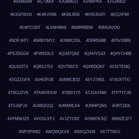
4I5H850W
4IL73M3I
4JGM8GIJ
4JH8IPKK
4JS349D2
4K2GFW1N
4K4KVN36
4KML855I
4KNS3G0Y
4KQJIFMI
4KWTO3AT
4LXNH9M8
4M8RR8DW
4NNSAVOG
4NOFJHTI
4NRBYMY1
4O9WC0SL
4ORR508B
4P5VX889
4PE2DGG9
4PW810LS
4Q1M7Q60
4QAHYG43
4QHYCH8B
4QL610TS
4QRSJ753
4QVTMIC5
4QXRDQN7
4S31TENQ
4SGZZGF9
4SHI3FUE
4SRMCB32
4SYJTR01
4T4UXTTO
4T8GUZVK
4TAWVEKW
4TBBI1Y5
4TJ1ASNW
4TPTYC45
4TSJ6PJX
4U48QGQ2
4UMM8LXA
4UNHPQM1
4URT243L
4VFMWJZ0
4VGSLXPJ
4VJZYO02
4VNW7KSQ
4W6ZE1F7
4WP2PW82
4WQWQXX8
4WXQZN38
4X7TT8GV