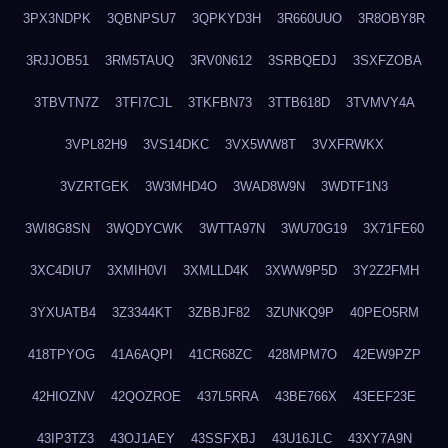
3PX3NDPK
3QBNPSU7
3QPKYD3H
3R660UUO
3R8OBY8R
3RJJOB51
3RM5TAUQ
3RV0N612
3SRBQEDJ
3SXFZOBA
3TBVTN7Z
3TFI7CJL
3TKFBN73
3TTB618D
3TVMVY4A
3VPL82H9
3VS14DKC
3VX5WW8T
3VXFRWKX
3VZRTGEK
3W3MHD4O
3WAD8W9N
3WDTF1N3
3WI8G8SN
3WQDYCWK
3WTTA97N
3WU70G19
3X71FE60
3XC4DIU7
3XMIH0VI
3XMLLD4K
3XWW9P5D
3Y2Z2FMH
3YXUATB4
3Z3344KT
3ZBBJF82
3ZUNKQ9P
40PEO5RM
418TPYOG
41A6AQPI
41CR68ZC
428MPM7O
42EW9PZP
42HIOZNV
42QOZROE
437L5RRA
43BE766X
43EEF23E
43IP3TZ3
43OJ1AEY
43SSFXBJ
43U16JLC
43XY7A9N