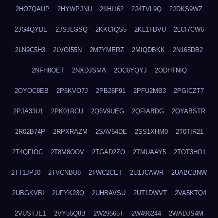
2HO7QAUP
2HYWPJNU
2IIHI162
2J4TVL9Q
2JDKS9WZ
2JG4QYDE
2JSJLGSQ
2KKCIQS5
2KL1TDVU
2LCI7CW6
2LN9C5H3
2LVOI55N
2M7YMERZ
2MIQDBKK
2N165DB2
2NFH8OET
2NXDJSMA
2OC6YQYJ
2ODHTNIQ
2OYOC8EB
2P5KVO7J
2PB26F91
2PFU2MB3
2PGICZT7
2PJA33U1
2PK01RCU
2Q6V9UEG
2QFIABDG
2QYABSTR
2R02B74P
2RPXRAZM
2SAV54DE
2SS1XHM0
2T0TIR21
2T4QFIOC
2T8M8OOV
2TGAD2ZO
2TMUAAY5
2TOT3HO1
2TT1JPJ0
2TVCNBU8
2TWC2CET
2U1JCAWR
2UABCBNW
2UBGKVBI
2UFYK23Q
2UHBAVSU
2UT1DWVT
2VA5KTQ4
2VUSTJE1
2VY55Q8B
2W29565T
2W496244
2WADJS4M