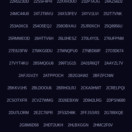
22RDZ3DD
22S5F4PR
22XXR3UO
232PTAJG
24AZ56D2
24MC44U0
24TJTMVU
24XS3FEV
24YV1LVI
252T7VNK
253A0XC6
254O5EQJ
258OBXAU
25JR0XCH
25Q8956U
25RMMEOD
26HTTV6H
26L0HESZ
270L4YOL
276UFPNM
27E8J3FW
27MKG0DU
27MNQPU0
27NBD68F
27O3D674
27VYT4KU
28SMQGU6
299T1G15
2A01R6QT
2AAYZL7V
2AFJGVZY
2ATPPOCH
2B2G3AW2
2BFZFCNW
2BKKV1H5
2BLDOOU6
2BRHOLRJ
2CKA0HWT
2CRELPQI
2CSOTXFR
2CVZ7WMG
2D26EBXW
2D942LRG
2DPSN680
2DU7LORM
2EZC76PR
2F53ZH8K
2FFJSSR3
2G789XQE
2G8M6D58
2HDT2UKH
2HLBXGGN
2HMC2F0V