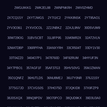
2WGUIKKG
2WK2EL88
2WNPNKRH
2WV0ZHMD
2X7CQ1SY
2XYTJWGS
2Y7I1IC2
2YKK8NSK
2YT95AO1
2YV3O361
2YXVOCOL
2Z2JNBKZ
2ZAJL9NV
30D5VUM9
30W729OG
31BVSCBT
31L8FP95
31M0MR2X
32AT2VLN
32MATDBP
336RPFHA
33ANXYRH
33CR504T
33DY1V30
33T04ZZ0
3404O7P1
3478760D
34F92RUM
34HYUF3N
34Y7PBO1
357AGF1F
35AF37G3
35HVS0VG
35MJZMAN
35O1QNFZ
36HUTLDS
36NU8MEJ
36U7Y0NR
376J215Y
377SG7JD
37CVGS0S
37IHO75D
37JQKID8
37X9FZP9
38J0SXQX
38NQ9PDV
38O70PCO
38QUD9KX
39D3U3A0