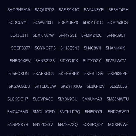
5AOPNSAW
5AQL07P2
5ASS9KJO
5AY4N3YE
5B3AF4SH
5CDCU7YL
5CWV233T
5DFYUFZ0
5DKYT31C
5DM253CG
5E4JC1TI
5EXK7A7W
5F447S51
5FMM242C
5FNR39CT
5GEF3377
5GYKO7P3
5H18E5N3
5H4C8VII
5HANI4XK
5HER0XEV
5HNS21Z8
5IFXGJFK
5IITXOZY
5IVSLWGV
5J5FOXDN
5KAFKBC4
5KEFVRBK
5KFBILGV
5KP635PE
5KSAQAB8
5KT1DCUW
5KZYHXKG
5L1KPI2V
5L515L3S
5LCKQGH7
5LOVPA8C
5LY0K9GU
5M4U4YA3
5M8JMWFU
5MC4C6M0
5MOLUGED
5NCKLFPQ
5NI5PO7L
5NROBV9R
5NSPSK7R
5NYZ03GV
5NZ2F7XQ
5OGIRQDY
5OIXNVW6