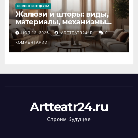
РЕМОНТ И ОТДЕЛКА
Жалюзи и шторы: виды,
материалы, механизмы
управления и уход
НОЯ 12, 2025
ARTTEATR24_R
0
КОММЕНТАРИИ
Artteatr24.ru
Строим будущее