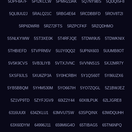
5OPF8A7F
5PI2KCCW
5PMRZDAK
5Q7NY9BS
5QDQI5F8
5QL8UU2J
5RALQ21C
5RBG4E64
5RCDBBFD
5ROV8T2I
5RP6DWR8
5RZ72FTS
5RZPCFKF
5RZQDHMO
5SNLKYWW
5ST3XE0K
5T4RFJQE
5TDWI9U5
5TDWKNIX
5THBIEFD
5TVPRN5V
5UJY0QQ2
5UPNX603
5UUMB8OT
5V5K9CVS
5VB3LIYB
5VTXJVNC
5VVNNS1S
5XJ2MR7Y
5XSF9JLS
5XU6ZP3A
5Y0HCRBH
5Y1QS60T
5Y86UZX6
5YB5BBQM
5YHM530M
5YO667IH
5YO7ZQGL
5Z1BWJEZ
5Z1VP9TD
5ZYFJGV9
60IZ2Y44
60X8LPUK
62LJGRE8
6316UU0I
634ZKLU1
63MVU7SW
63SPQINX
63WDQUHH
63X60DYM
64996J11
659M6G4O
65TIBAG5
65TN6NPQ