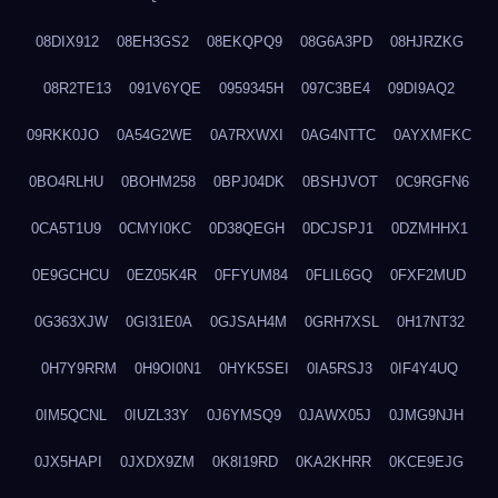
08DIX912
08EH3GS2
08EKQPQ9
08G6A3PD
08HJRZKG
08R2TE13
091V6YQE
0959345H
097C3BE4
09DI9AQ2
09RKK0JO
0A54G2WE
0A7RXWXI
0AG4NTTC
0AYXMFKC
0BO4RLHU
0BOHM258
0BPJ04DK
0BSHJVOT
0C9RGFN6
0CA5T1U9
0CMYI0KC
0D38QEGH
0DCJSPJ1
0DZMHHX1
0E9GCHCU
0EZ05K4R
0FFYUM84
0FLIL6GQ
0FXF2MUD
0G363XJW
0GI31E0A
0GJSAH4M
0GRH7XSL
0H17NT32
0H7Y9RRM
0H9OI0N1
0HYK5SEI
0IA5RSJ3
0IF4Y4UQ
0IM5QCNL
0IUZL33Y
0J6YMSQ9
0JAWX05J
0JMG9NJH
0JX5HAPI
0JXDX9ZM
0K8I19RD
0KA2KHRR
0KCE9EJG