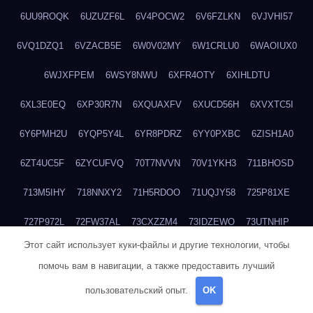
6UU9ROQK
6UZUZF6L
6V4POCW2
6V6FZLKN
6VJVHI57
6VQ1DZQ1
6VZACB5E
6W0V02MY
6W1CRLU0
6WAOIUX0
6WJXFPEM
6WSY8NWU
6XFR4OTY
6XIHLDTU
6XL3E0EQ
6XP30R7N
6XQUAXFV
6XUCD56H
6XVXTC5I
6Y6PMH2U
6YQP5Y4L
6YR8PDRZ
6YY0PXBC
6ZISH1A0
6ZT4UC5F
6ZYCUFVQ
70T7NVVN
70V1YKH3
711BHOSD
713M5IHY
718NNXY2
71H5RDOO
71UQJY58
725P81XE
727P972L
72FW37AL
73CXZZM4
73IDZEWO
73UTNHIP
Этот сайт использует куки-файлы и другие технологии, чтобы
73VKAF4E
740HGIUK
745ACL1O
74DPJX4S
74DVDXRM
помочь вам в навигации, а также предоставить лучший
74FGRN3A
7612HD1B
7651K273
76BJGQ4F
76G4013Z
пользовательский опыт.
OK
76HU4CRK
76LLJI2Y
7777M27H
77BED9B2
77BGMMG4