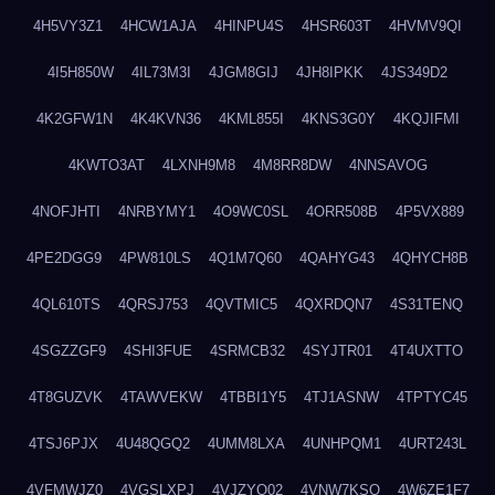
4H5VY3Z1
4HCW1AJA
4HINPU4S
4HSR603T
4HVMV9QI
4I5H850W
4IL73M3I
4JGM8GIJ
4JH8IPKK
4JS349D2
4K2GFW1N
4K4KVN36
4KML855I
4KNS3G0Y
4KQJIFMI
4KWTO3AT
4LXNH9M8
4M8RR8DW
4NNSAVOG
4NOFJHTI
4NRBYMY1
4O9WC0SL
4ORR508B
4P5VX889
4PE2DGG9
4PW810LS
4Q1M7Q60
4QAHYG43
4QHYCH8B
4QL610TS
4QRSJ753
4QVTMIC5
4QXRDQN7
4S31TENQ
4SGZZGF9
4SHI3FUE
4SRMCB32
4SYJTR01
4T4UXTTO
4T8GUZVK
4TAWVEKW
4TBBI1Y5
4TJ1ASNW
4TPTYC45
4TSJ6PJX
4U48QGQ2
4UMM8LXA
4UNHPQM1
4URT243L
4VFMWJZ0
4VGSLXPJ
4VJZYO02
4VNW7KSQ
4W6ZE1F7