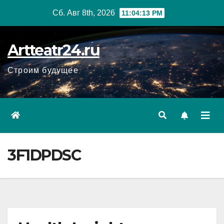
Перейти
Сб. Авг 8th, 2026
11:04:14 PM
к
содержанию
Artteatr24.ru
Строим будущее
3F1DPDSC