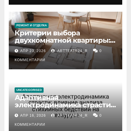
РЕМОНТ И ОТДЕЛКА
Критерии выбора
двухкомнатной квартиры:
планировка, площадь,
АПР 23, 2026
ARTTEATR24_R
0
состояние и документация
КОММЕНТАРИИ
UNCATEGORISED
Адаптивная
электродинамика страсти:
влияние анализа
АПР 16, 2026
ARTTEATR24_R
0
стихийных бедствий на
тезауруса
КОММЕНТАРИИ