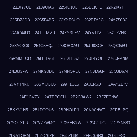
2110Y7UD
21J9UIA6
2254Q10C
226DDKTL
22R2IX7P
22RDZ3DD
22S5F4PR
22XXR3UO
232PTAJG
24AZ56D2
24MC44U0
24TJTMVU
24XS3FEV
24YV1LVI
252T7VNK
253A0XC6
254O5EQJ
258OBXAU
25JR0XCH
25Q8956U
25RMMEOD
26HTTV6H
26L0HESZ
270L4YOL
276UFPNM
27E8J3FW
27MKG0DU
27MNQPU0
27NBD68F
27O3D674
27VYT4KU
28SMQGU6
299T1G15
2A01R6QT
2AAYZL7V
2AFJGVZY
2ATPPOCH
2B2G3AW2
2BFZFCNW
2BKKV1H5
2BLDOOU6
2BRHOLRJ
2CKA0HWT
2CRELPQI
2CSOTXFR
2CVZ7WMG
2D26EBXW
2D942LRG
2DPSN680
2DU7LORM
2EZC76PR
2F53ZH8K
2FFJSSR3
2G789XQE