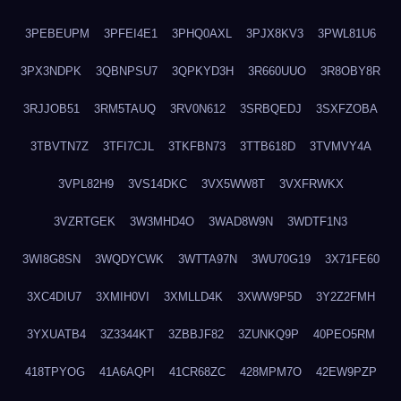
3PEBEUPM
3PFEI4E1
3PHQ0AXL
3PJX8KV3
3PWL81U6
3PX3NDPK
3QBNPSU7
3QPKYD3H
3R660UUO
3R8OBY8R
3RJJOB51
3RM5TAUQ
3RV0N612
3SRBQEDJ
3SXFZOBA
3TBVTN7Z
3TFI7CJL
3TKFBN73
3TTB618D
3TVMVY4A
3VPL82H9
3VS14DKC
3VX5WW8T
3VXFRWKX
3VZRTGEK
3W3MHD4O
3WAD8W9N
3WDTF1N3
3WI8G8SN
3WQDYCWK
3WTTA97N
3WU70G19
3X71FE60
3XC4DIU7
3XMIH0VI
3XMLLD4K
3XWW9P5D
3Y2Z2FMH
3YXUATB4
3Z3344KT
3ZBBJF82
3ZUNKQ9P
40PEO5RM
418TPYOG
41A6AQPI
41CR68ZC
428MPM7O
42EW9PZP