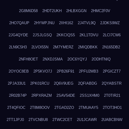
2G8M6D58
2HDT2UKH
2HLBXGGN
2HMC2F0V
2HO7QAUP
2HYWPJNU
2IIHI162
2J4TVL9Q
2JDKS9WZ
2JG4QYDE
2JSJLGSQ
2KKCIQS5
2KL1TDVU
2LCI7CW6
2LN9C5H3
2LVOI55N
2M7YMERZ
2MIQDBKK
2N165DB2
2NFH8OET
2NXDJSMA
2OC6YQYJ
2ODHTNIQ
2OYOC8EB
2P5KVO7J
2PB26F91
2PFU2MB3
2PGICZT7
2PJA33U1
2PK01RCU
2Q6V9UEG
2QFIABDG
2QYABSTR
2R02B74P
2RPXRAZM
2SAV54DE
2SS1XHM0
2T0TIR21
2T4QFIOC
2T8M8OOV
2TGAD2ZO
2TMUAAY5
2TOT3HO1
2TT1JPJ0
2TVCNBU8
2TWC2CET
2U1JCAWR
2UABCBNW