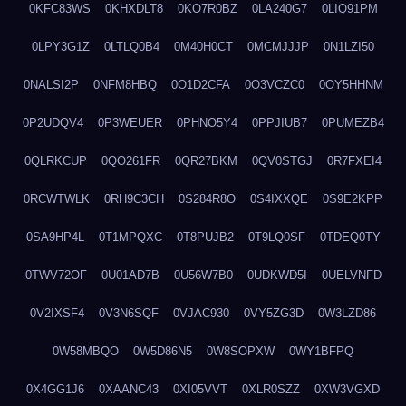
0KFC83WS
0KHXDLT8
0KO7R0BZ
0LA240G7
0LIQ91PM
0LPY3G1Z
0LTLQ0B4
0M40H0CT
0MCMJJJP
0N1LZI50
0NALSI2P
0NFM8HBQ
0O1D2CFA
0O3VCZC0
0OY5HHNM
0P2UDQV4
0P3WEUER
0PHNO5Y4
0PPJIUB7
0PUMEZB4
0QLRKCUP
0QO261FR
0QR27BKM
0QV0STGJ
0R7FXEI4
0RCWTWLK
0RH9C3CH
0S284R8O
0S4IXXQE
0S9E2KPP
0SA9HP4L
0T1MPQXC
0T8PUJB2
0T9LQ0SF
0TDEQ0TY
0TWV72OF
0U01AD7B
0U56W7B0
0UDKWD5I
0UELVNFD
0V2IXSF4
0V3N6SQF
0VJAC930
0VY5ZG3D
0W3LZD86
0W58MBQO
0W5D86N5
0W8SOPXW
0WY1BFPQ
0X4GG1J6
0XAANC43
0XI05VVT
0XLR0SZZ
0XW3VGXD