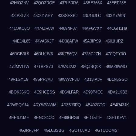
42HIOZNV
42QOZROE
437L5RRA
43BE766X
43EEF23E
43IP3TZ3
43OJ1AEY
43SSFXBJ
43U16JLC
43XY7A9N
441OKOJO
4474ZR0W
4489NF37
44AFGVXY
44CGH1H9
44E14L85
44VA5KJF
44XI8AFW
45A3IPS9
4601IURZ
46DGB3L9
46DLKJV6
46KT56QV
4728GJZN
47CQFY0O
47JMVITW
47TRZS70
47W8J2J2
48QJBQ0X
49MZ8W4O
49R1GYE9
49SPF3MJ
49WWVPJU
4B13IA3F
4B1N5SGO
4BOKJ6KQ
4C9HCESS
4D64LFAR
4D90P4CC
4DV2LKB3
4DWPQY14
4DYW6NWM
4DZ5J3RQ
4E402GTO
4E4R43JK
4EE6J1ME
4ENC34CO
4F88GRG8
4FDT5ITF
4GHTKFV1
4GJRPJFP
4GLC8SBG
4GOTUJAD
4GTUQOMS