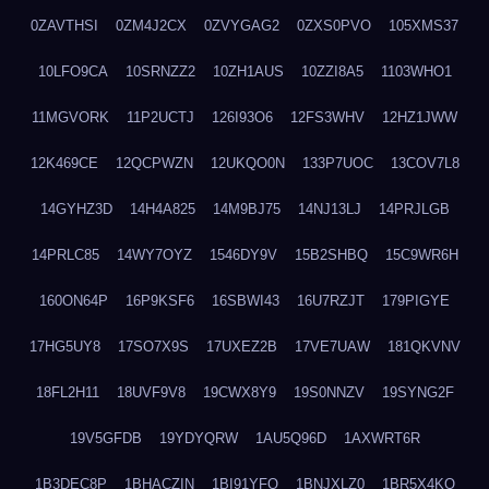
0ZAVTHSI
0ZM4J2CX
0ZVYGAG2
0ZXS0PVO
105XMS37
10LFO9CA
10SRNZZ2
10ZH1AUS
10ZZI8A5
1103WHO1
11MGVORK
11P2UCTJ
126I93O6
12FS3WHV
12HZ1JWW
12K469CE
12QCPWZN
12UKQO0N
133P7UOC
13COV7L8
14GYHZ3D
14H4A825
14M9BJ75
14NJ13LJ
14PRJLGB
14PRLC85
14WY7OYZ
1546DY9V
15B2SHBQ
15C9WR6H
160ON64P
16P9KSF6
16SBWI43
16U7RZJT
179PIGYE
17HG5UY8
17SO7X9S
17UXEZ2B
17VE7UAW
181QKVNV
18FL2H11
18UVF9V8
19CWX8Y9
19S0NNZV
19SYNG2F
19V5GFDB
19YDYQRW
1AU5Q96D
1AXWRT6R
1B3DEC8P
1BHACZIN
1BI91YFQ
1BNJXLZ0
1BR5X4KO