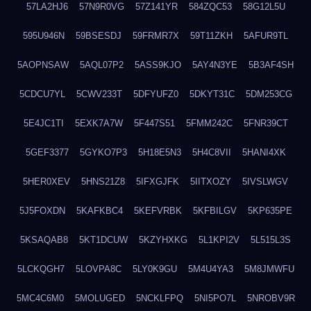
57LA2HJ6
57N9R0VG
57Z141YR
584ZQC53
58G12L5U
595U946N
59BSESDJ
59FRMR7X
59T11ZKH
5AFUR9TL
5AOPNSAW
5AQL07P2
5ASS9KJO
5AY4N3YE
5B3AF4SH
5CDCU7YL
5CWV233T
5DFYUFZ0
5DKYT31C
5DM253CG
5E4JC1TI
5EXK7A7W
5F447S51
5FMM242C
5FNR39CT
5GEF3377
5GYKO7P3
5H18E5N3
5H4C8VII
5HANI4XK
5HER0XEV
5HNS21Z8
5IFXGJFK
5IITXOZY
5IVSLWGV
5J5FOXDN
5KAFKBC4
5KEFVRBK
5KFBILGV
5KP635PE
5KSAQAB8
5KT1DCUW
5KZYHXKG
5L1KPI2V
5L515L3S
5LCKQGH7
5LOVPA8C
5LY0K9GU
5M4U4YA3
5M8JMWFU
5MC4C6M0
5MOLUGED
5NCKLFPQ
5NI5PO7L
5NROBV9R