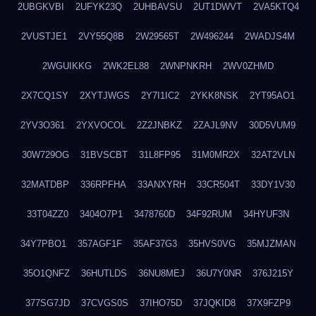
2UBGKVBI
2UFYK23Q
2UHBAVSU
2UT1DWVT
2VA5KTQ4
2VUSTJE1
2VY55Q8B
2W29565T
2W496244
2WADJS4M
2WGUIKKG
2WK2EL88
2WNPNKRH
2WV0ZHMD
2X7CQ1SY
2XYTJWGS
2Y7I1IC2
2YKK8NSK
2YT95AO1
2YV3O361
2YXVOCOL
2Z2JNBKZ
2ZAJL9NV
30D5VUM9
30W729OG
31BVSCBT
31L8FP95
31M0MR2X
32AT2VLN
32MATDBP
336RPFHA
33ANXYRH
33CR504T
33DY1V30
33T04ZZ0
3404O7P1
3478760D
34F92RUM
34HYUF3N
34Y7PBO1
357AGF1F
35AF37G3
35HVS0VG
35MJZMAN
35O1QNFZ
36HUTLDS
36NU8MEJ
36U7Y0NR
376J215Y
377SG7JD
37CVGS0S
37IHO75D
37JQKID8
37X9FZP9