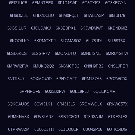
6EI21UCB
6EMNTEE0
6F1DJ5WF
6G3CXI93
6G3KEGYN
6H6L0Z3E
6HD2DCBO
6HM0FQJT
6HWL9A3P
6I5IUH76
6JGSI1UR
6JQL3WKJ
6K3EBPX1
6K3WDMWT
6KDND60Z
6KOOILKY
6KPMGXPJ
6LGMA8OZ
6LI78JDL
6LL59T6X
6LSD5KCS
6LSGIF7V
6MC7XUTQ
6MNBISNE
6MRU4GHW
6MRWI2FW
6MUKQ2Q2
6N6MCPD2
6N8H9PB2
6NS1JPER
6NTR3U7I
6OXMG49D
6PHYGAFF
6PM1Z7A5
6PO2WC0X
6PPNPOF5
6Q23B2FW
6QE19FL3
6QEEKCMR
6QKOAUOS
6QVIJ1K1
6R431JL5
6RGMWOLX
6RKWC57X
6RMKNV3X
6RV8LARZ
6SBTC8OR
6T3R3AJM
6TKE2JE3
6TPRWJZM
6U06OJTH
6UJEQ0CF
6UQ42P16
6UTK14DG