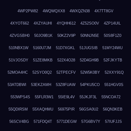
4WP2PW82
4WQWQXX8
4WXQZN38
4X7TT8GV
4XYOT662
4XZYAUHI
4YQHH612
4Z52SO0V
4ZP14UIL
4ZVGSBH0
50JO9B1K
50KZ2V9P
50NNJN5E
50S8F1Z0
510NBX1W
5160U7JM
51D7XGKL
51JUGSIB
51MY24WU
51VJOSDY
51ZE8MKB
522X4O28
52D4GH9B
52FJKYTB
52MOA4HC
52SYO0Q2
52TPECFV
52W5K0BY
52XXY91Q
53ATDBWI
53EKZAMH
53Z8FUAW
54PKU5CO
551HGV0S
553WPS4S
55FLR3W1
55IE9L4V
55JKJF3L
55NCOA72
55QDIRSM
55XAQHMU
56975PIR
56GSA0U2
56QN3KEB
56SCV4BG
571FDQ4T
5771DEGW
57G6BV7Y
57IUFJJS