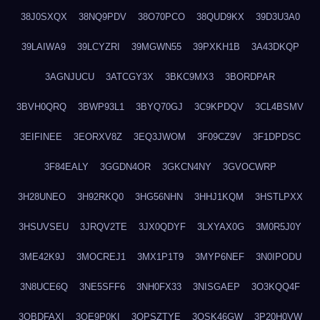
38J0SXQX
38NQ9PDV
38O70PCO
38QUD9KX
39D3U3A0
39LAIWA9
39LCYZRI
39MGWN55
39PXKH1B
3A43DKQP
3AGNJUCU
3ATCGY3X
3BKC9MX3
3BORDPAR
3BVH0QRQ
3BWP93L1
3BYQ70GJ
3C9KPDQV
3CL4BSMV
3EIFINEE
3EORXV8Z
3EQ3JWOM
3F09CZ9V
3F1DPDSC
3F84EALY
3GGDN4OR
3GKCN4NY
3GVOCWRP
3H28UNEO
3H92RKQ0
3HG56NHN
3HHJ1KQM
3HSTLPXX
3HSUVSEU
3JRQV2TE
3JX0QDYF
3LXYAX0G
3M0R5J0Y
3ME42K9J
3MOCREJ1
3MX1P1T9
3MYP6NEF
3N0IPODU
3N8UCE6Q
3NE5SFF6
3NH0FX33
3NISGAEP
3O3KQQ4F
3OBDFAXI
3OE9P0KI
3OPSZTYE
3OSK46GW
3P20H0VW