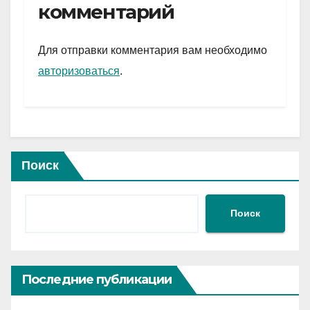
gr
s
а
комментарий
a
A
в
m
p
и
Для отправки комментария вам необходимо
p
ть
авторизоваться
.
Поиск
Поиск
Последние публикации