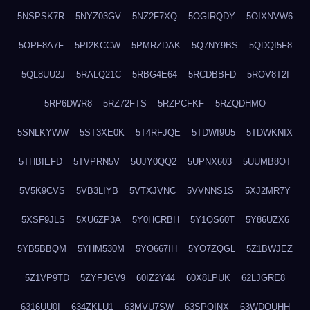
5NSPSK7R
5NYZ03GV
5NZ2F7XQ
5OGIRQDY
5OIXNVW6
5OPF8A7F
5PI2KCCW
5PMRZDAK
5Q7NY9BS
5QDQI5F8
5QL8UU2J
5RALQ21C
5RBG4E64
5RCDBBFD
5ROV8T2I
5RP6DWR8
5RZ72FTS
5RZPCFKF
5RZQDHMO
5SNLKYWW
5ST3XE0K
5T4RFJQE
5TDWI9U5
5TDWKNIX
5THBIEFD
5TVPRN5V
5UJY0QQ2
5UPNX603
5UUMB8OT
5V5K9CVS
5VB3LIYB
5VTXJVNC
5VVNNS1S
5XJ2MR7Y
5XSF9JLS
5XU6ZP3A
5Y0HCRBH
5Y1QS60T
5Y86UZX6
5YB5BBQM
5YHM530M
5YO667IH
5YO7ZQGL
5Z1BWJEZ
5Z1VP9TD
5ZYFJGV9
60IZ2Y44
60X8LPUK
62LJGRE8
6316UU0I
634ZKLU1
63MVU7SW
63SPQINX
63WDQUHH