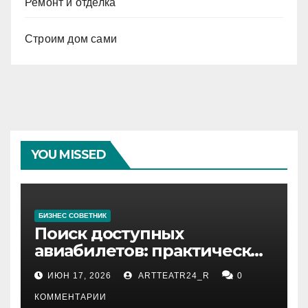
Ремонт и отделка
Строим дом сами
YOU MISSED
БИЗНЕС СОВЕТНИК
Поиск доступных
авиабилетов: практические
рекомендации
ИЮН 17, 2026
ARTTEATR24_R
0
КОММЕНТАРИИ