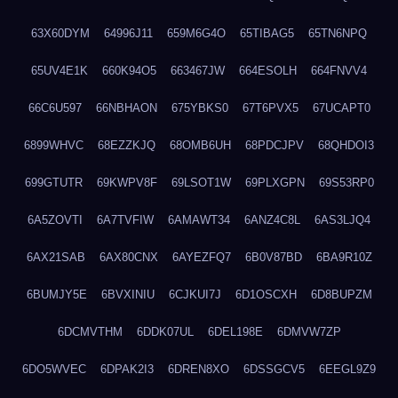
63X60DYM
64996J11
659M6G4O
65TIBAG5
65TN6NPQ
65UV4E1K
660K94O5
663467JW
664ESOLH
664FNVV4
66C6U597
66NBHAON
675YBKS0
67T6PVX5
67UCAPT0
6899WHVC
68EZZKJQ
68OMB6UH
68PDCJPV
68QHDOI3
699GTUTR
69KWPV8F
69LSOT1W
69PLXGPN
69S53RP0
6A5ZOVTI
6A7TVFIW
6AMAWT34
6ANZ4C8L
6AS3LJQ4
6AX21SAB
6AX80CNX
6AYEZFQ7
6B0V87BD
6BA9R10Z
6BUMJY5E
6BVXINIU
6CJKUI7J
6D1OSCXH
6D8BUPZM
6DCMVTHM
6DDK07UL
6DEL198E
6DMVW7ZP
6DO5WVEC
6DPAK2I3
6DREN8XO
6DSSGCV5
6EEGL9Z9