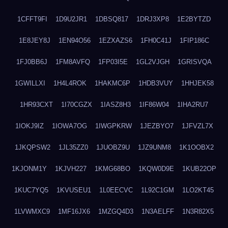
1CFFT9FI
1D9U2JR1
1DBSQ817
1DRJ3XP8
1E2BYTZD
1E8JEY8J
1EN94O56
1EZXAZS6
1FH0C41J
1FIP186C
1FJ0BB6J
1FM8AVFQ
1FP03I5E
1GL2VJGH
1GRISVQA
1GWILLXI
1H4L4ROK
1HAKMC6P
1HDB3VUY
1HHJEK58
1HR93CXT
1I70CGZX
1IASZ8H3
1IF86W04
1IHA2RU7
1IOKJ9IZ
1IOWA7OG
1IWGPKRW
1JEZBYO7
1JFVZL7X
1JKQPSW2
1JL35ZZ0
1JUOBZ9U
1JZ9UNM8
1K1OOBX2
1KJONM1Y
1KJVH227
1KMG68BO
1KQW0D9E
1KUB22OP
1KUC7YQ5
1KVUSEU1
1L0EECVC
1L92C1GM
1LO2KT45
1LVWMXC9
1MF16JX6
1MZGQ4D3
1N3AELFF
1N3R82X5