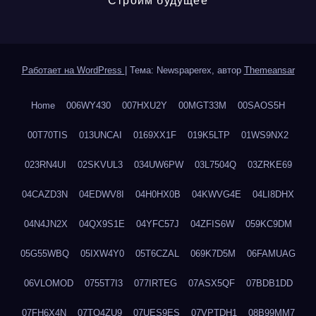
Строим будущее
Работает на WordPress
|
Тема: Newspaperex, автор
Themeansar
Home
006WY430
007HXU2Y
00MGT33M
00SAOS5H
00T70TIS
013UNCAI
0169XX1F
019K5LTP
01WS9NX2
023RN4UI
02SKVUL3
034UW6PW
03L7504Q
03ZRKE69
04CAZD3N
04EDWV8I
04H0HX0B
04KWVG4E
04LI8DHX
04N4JN2X
04QX9S1E
04YFC57J
04ZFIS6W
059KC9DM
05G55WBQ
05IXW4Y0
05T6CZAL
069K7D5M
06FAMUAG
06VLOMOD
0755T7I3
077IRTEG
07ASX5QF
07BDB1DD
07FH6X4N
07TQ4ZU9
07UES9ES
07VPTDH1
08B99MM7