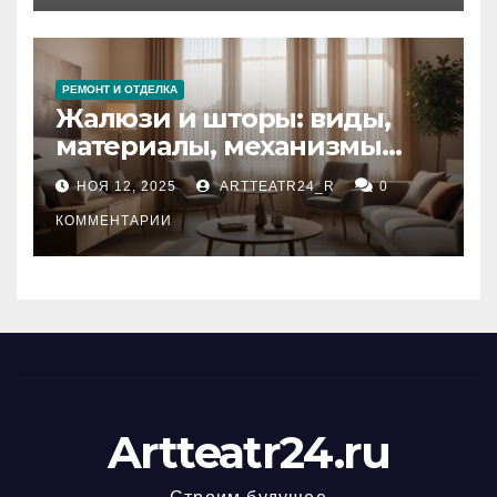
РЕМОНТ И ОТДЕЛКА
Жалюзи и шторы: виды,
материалы, механизмы
управления и уход
НОЯ 12, 2025
ARTTEATR24_R
0
КОММЕНТАРИИ
Artteatr24.ru