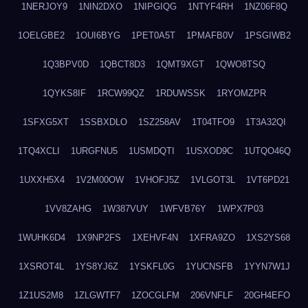
1NERJOY9
1NIN2DXO
1NIPGIQG
1NTYF4RH
1NZ06F8Q
1OELGBE2
1OUI6BYG
1PET0A5T
1PMAFB0V
1PSGIWB2
1Q3BPV0D
1QBCT8D3
1QMT9XGT
1QWO8TSQ
1QYKS8IF
1RCW99QZ
1RDUWSSK
1RYOMZPR
1SFXG5XT
1SSBXDLO
1SZ258AV
1T04TFO9
1T3A32QI
1TQ4XCLI
1URGFNU5
1USMDQTI
1USXOD9C
1UTQO46Q
1UXXH5X4
1V2M00OW
1VHOFJ5Z
1VLGOT3L
1VT6PD21
1VV8ZAHG
1W387VUY
1WFVB76Y
1WPX7P03
1WUHK6D4
1X9NP2FS
1XEHVF4N
1XFRA9ZO
1XS2YS68
1XSROT4L
1YS8YJ6Z
1YSKFL0G
1YUCNSFB
1YYN7W1J
1Z1US2M8
1ZLGWTF7
1ZOCGLFM
206VNFLF
20GH4EFO