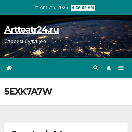
Перейти
Пт. Авг 7th, 2026
4:36:10 AM
к
содержанию
Artteatr24.ru
Строим будущее
5EXK7A7W