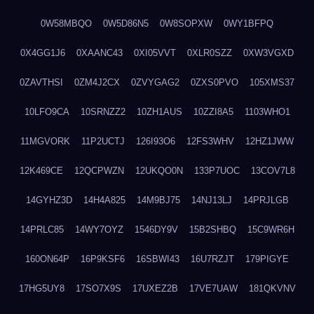
0W58MBQO
0W5D86N5
0W8SOPXW
0WY1BFPQ
0X4GG1J6
0XAANC43
0XI05VVT
0XLR0SZZ
0XW3VGXD
0ZAVTHSI
0ZM4J2CX
0ZVYGAG2
0ZXS0PVO
105XMS37
10LFO9CA
10SRNZZ2
10ZH1AUS
10ZZI8A5
1103WHO1
11MGVORK
11P2UCTJ
126I93O6
12FS3WHV
12HZ1JWW
12K469CE
12QCPWZN
12UKQO0N
133P7UOC
13COV7L8
14GYHZ3D
14H4A825
14M9BJ75
14NJ13LJ
14PRJLGB
14PRLC85
14WY7OYZ
1546DY9V
15B2SHBQ
15C9WR6H
160ON64P
16P9KSF6
16SBWI43
16U7RZJT
179PIGYE
17HG5UY8
17SO7X9S
17UXEZ2B
17VE7UAW
181QKVNV