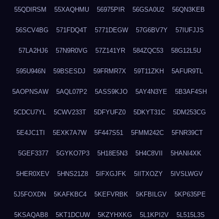
55QDIRSM
55XAQHMU
56975PIR
56GSA0U2
56QN3KEB
56SCV4BG
571FDQ4T
5771DEGW
57G6BV7Y
57IUFJJS
57LA2HJ6
57N9R0VG
57Z141YR
584ZQC53
58G12L5U
595U946N
59BSESDJ
59FRMR7X
59T11ZKH
5AFUR9TL
5AOPNSAW
5AQL07P2
5ASS9KJO
5AY4N3YE
5B3AF4SH
5CDCU7YL
5CWV233T
5DFYUFZ0
5DKYT31C
5DM253CG
5E4JC1TI
5EXK7A7W
5F447S51
5FMM242C
5FNR39CT
5GEF3377
5GYKO7P3
5H18E5N3
5H4C8VII
5HANI4XK
5HER0XEV
5HNS21Z8
5IFXGJFK
5IITXOZY
5IVSLWGV
5J5FOXDN
5KAFKBC4
5KEFVRBK
5KFBILGV
5KP635PE
5KSAQAB8
5KT1DCUW
5KZYHXKG
5L1KPI2V
5L515L3S