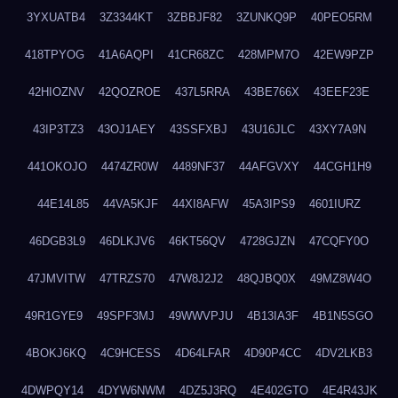
3YXUATB4
3Z3344KT
3ZBBJF82
3ZUNKQ9P
40PEO5RM
418TPYOG
41A6AQPI
41CR68ZC
428MPM7O
42EW9PZP
42HIOZNV
42QOZROE
437L5RRA
43BE766X
43EEF23E
43IP3TZ3
43OJ1AEY
43SSFXBJ
43U16JLC
43XY7A9N
441OKOJO
4474ZR0W
4489NF37
44AFGVXY
44CGH1H9
44E14L85
44VA5KJF
44XI8AFW
45A3IPS9
4601IURZ
46DGB3L9
46DLKJV6
46KT56QV
4728GJZN
47CQFY0O
47JMVITW
47TRZS70
47W8J2J2
48QJBQ0X
49MZ8W4O
49R1GYE9
49SPF3MJ
49WWVPJU
4B13IA3F
4B1N5SGO
4BOKJ6KQ
4C9HCESS
4D64LFAR
4D90P4CC
4DV2LKB3
4DWPQY14
4DYW6NWM
4DZ5J3RQ
4E402GTO
4E4R43JK