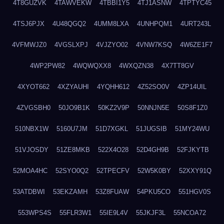
4T8GUZVK
4TAWVEKW
4TBBI1Y5
4TJ1ASNW
4TPTYC45
4TSJ6PJX
4U48QGQ2
4UMM8LXA
4UNHPQM1
4URT243L
4VFMWJZ0
4VGSLXPJ
4VJZYO02
4VNW7KSQ
4W6ZE1F7
4WP2PW82
4WQWQXX8
4WXQZN38
4X7TT8GV
4XYOT662
4XZYAUHI
4YQHH612
4Z52SO0V
4ZP14UIL
4ZVGSBH0
50JO9B1K
50KZ2V9P
50NNJN5E
50S8F1Z0
510NBX1W
5160U7JM
51D7XGKL
51JUGSIB
51MY24WU
51VJOSDY
51ZE8MKB
522X4O28
52D4GH9B
52FJKYTB
52MOA4HC
52SYO0Q2
52TPECFV
52W5K0BY
52XXY91Q
53ATDBWI
53EKZAMH
53Z8FUAW
54PKU5CO
551HGV0S
553WPS4S
55FLR3W1
55IE9L4V
55JKJF3L
55NCOA72