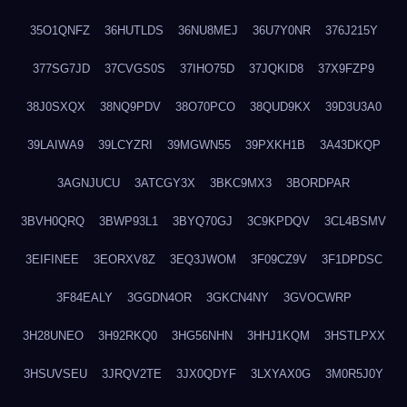
35O1QNFZ
36HUTLDS
36NU8MEJ
36U7Y0NR
376J215Y
377SG7JD
37CVGS0S
37IHO75D
37JQKID8
37X9FZP9
38J0SXQX
38NQ9PDV
38O70PCO
38QUD9KX
39D3U3A0
39LAIWA9
39LCYZRI
39MGWN55
39PXKH1B
3A43DKQP
3AGNJUCU
3ATCGY3X
3BKC9MX3
3BORDPAR
3BVH0QRQ
3BWP93L1
3BYQ70GJ
3C9KPDQV
3CL4BSMV
3EIFINEE
3EORXV8Z
3EQ3JWOM
3F09CZ9V
3F1DPDSC
3F84EALY
3GGDN4OR
3GKCN4NY
3GVOCWRP
3H28UNEO
3H92RKQ0
3HG56NHN
3HHJ1KQM
3HSTLPXX
3HSUVSEU
3JRQV2TE
3JX0QDYF
3LXYAX0G
3M0R5J0Y