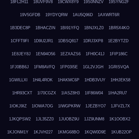
18FL2H11
18UVF9V8
19CWX8Y9
19S0NNZV
19SYNG2F
19V5GFDB
19YDYQRW
1AU5Q96D
1AXWRT6R
1B3DEC8P
1BHACZIN
1BI91YFQ
1BNJXLZ0
1BR5X4KO
1CFFT9FI
1D9U2JR1
1DBSQ817
1DRJ3XP8
1E2BYTZD
1E8JEY8J
1EN94O56
1EZXAZS6
1FH0C41J
1FIP186C
1FJ0BB6J
1FM8AVFQ
1FP03I5E
1GL2VJGH
1GRISVQA
1GWILLXI
1H4L4ROK
1HAKMC6P
1HDB3VUY
1HHJEK58
1HR93CXT
1I70CGZX
1IASZ8H3
1IF86W04
1IHA2RU7
1IOKJ9IZ
1IOWA7OG
1IWGPKRW
1JEZBYO7
1JFVZL7X
1JKQPSW2
1JL35ZZ0
1JUOBZ9U
1JZ9UNM8
1K1OOBX2
1KJONM1Y
1KJVH227
1KMG68BO
1KQW0D9E
1KUB22OP