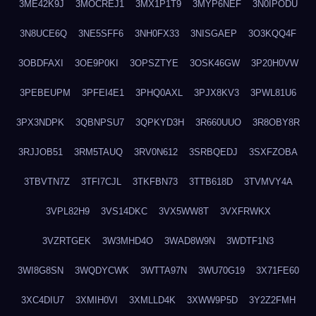
3ME42K9J
3MOCREJ1
3MX1P1T9
3MYP6NEF
3N0IPODU
3N8UCE6Q
3NE5SFF6
3NH0FX33
3NISGAEP
3O3KQQ4F
3OBDFAXI
3OE9P0KI
3OPSZTYE
3OSK46GW
3P20H0VW
3PEBEUPM
3PFEI4E1
3PHQ0AXL
3PJX8KV3
3PWL81U6
3PX3NDPK
3QBNPSU7
3QPKYD3H
3R660UUO
3R8OBY8R
3RJJOB51
3RM5TAUQ
3RV0N612
3SRBQEDJ
3SXFZOBA
3TBVTN7Z
3TFI7CJL
3TKFBN73
3TTB618D
3TVMVY4A
3VPL82H9
3VS14DKC
3VX5WW8T
3VXFRWKX
3VZRTGEK
3W3MHD4O
3WAD8W9N
3WDTF1N3
3WI8G8SN
3WQDYCWK
3WTTA97N
3WU70G19
3X71FE60
3XC4DIU7
3XMIH0VI
3XMLLD4K
3XWW9P5D
3Y2Z2FMH