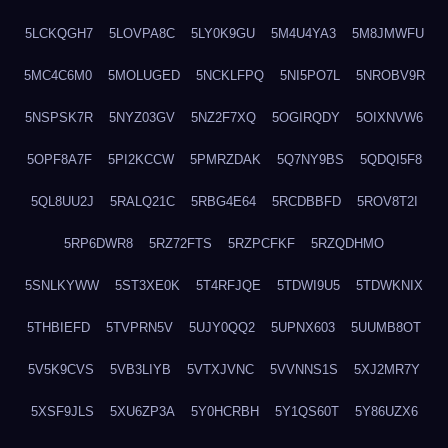
5LCKQGH7
5LOVPA8C
5LY0K9GU
5M4U4YA3
5M8JMWFU
5MC4C6M0
5MOLUGED
5NCKLFPQ
5NI5PO7L
5NROBV9R
5NSPSK7R
5NYZ03GV
5NZ2F7XQ
5OGIRQDY
5OIXNVW6
5OPF8A7F
5PI2KCCW
5PMRZDAK
5Q7NY9BS
5QDQI5F8
5QL8UU2J
5RALQ21C
5RBG4E64
5RCDBBFD
5ROV8T2I
5RP6DWR8
5RZ72FTS
5RZPCFKF
5RZQDHMO
5SNLKYWW
5ST3XE0K
5T4RFJQE
5TDWI9U5
5TDWKNIX
5THBIEFD
5TVPRN5V
5UJY0QQ2
5UPNX603
5UUMB8OT
5V5K9CVS
5VB3LIYB
5VTXJVNC
5VVNNS1S
5XJ2MR7Y
5XSF9JLS
5XU6ZP3A
5Y0HCRBH
5Y1QS60T
5Y86UZX6