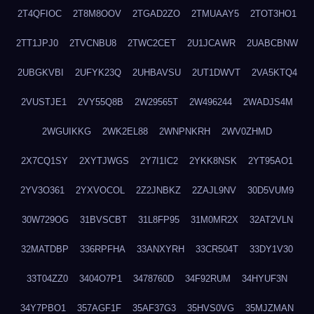
2T4QFIOC
2T8M8OOV
2TGAD2ZO
2TMUAAY5
2TOT3HO1
2TT1JPJ0
2TVCNBU8
2TWC2CET
2U1JCAWR
2UABCBNW
2UBGKVBI
2UFYK23Q
2UHBAVSU
2UT1DWVT
2VA5KTQ4
2VUSTJE1
2VY55Q8B
2W29565T
2W496244
2WADJS4M
2WGUIKKG
2WK2EL88
2WNPNKRH
2WV0ZHMD
2X7CQ1SY
2XYTJWGS
2Y7I1IC2
2YKK8NSK
2YT95AO1
2YV3O361
2YXVOCOL
2Z2JNBKZ
2ZAJL9NV
30D5VUM9
30W729OG
31BVSCBT
31L8FP95
31M0MR2X
32AT2VLN
32MATDBP
336RPFHA
33ANXYRH
33CR504T
33DY1V30
33T04ZZ0
3404O7P1
3478760D
34F92RUM
34HYUF3N
34Y7PBO1
357AGF1F
35AF37G3
35HVS0VG
35MJZMAN