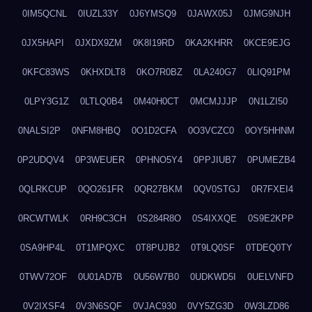
0IM5QCNL
0IUZL33Y
0J6YMSQ9
0JAWX05J
0JMG9NJH
0JX5HAPI
0JXDX9ZM
0K8I19RD
0KA2KHRR
0KCE9EJG
0KFC83WS
0KHXDLT8
0KO7R0BZ
0LA240G7
0LIQ91PM
0LPY3G1Z
0LTLQ0B4
0M40H0CT
0MCMJJJP
0N1LZI50
0NALSI2P
0NFM8HBQ
0O1D2CFA
0O3VCZC0
0OY5HHNM
0P2UDQV4
0P3WEUER
0PHNO5Y4
0PPJIUB7
0PUMEZB4
0QLRKCUP
0QO261FR
0QR27BKM
0QV0STGJ
0R7FXEI4
0RCWTWLK
0RH9C3CH
0S284R8O
0S4IXXQE
0S9E2KPP
0SA9HP4L
0T1MPQXC
0T8PUJB2
0T9LQ0SF
0TDEQ0TY
0TWV72OF
0U01AD7B
0U56W7B0
0UDKWD5I
0UELVNFD
0V2IXSF4
0V3N6SQF
0VJAC930
0VY5ZG3D
0W3LZD86