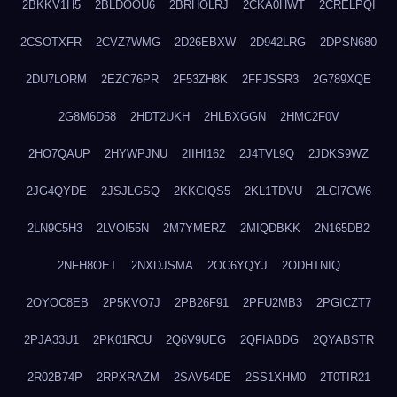
2BKKV1H5
2BLDOOU6
2BRHOLRJ
2CKA0HWT
2CRELPQI
2CSOTXFR
2CVZ7WMG
2D26EBXW
2D942LRG
2DPSN680
2DU7LORM
2EZC76PR
2F53ZH8K
2FFJSSR3
2G789XQE
2G8M6D58
2HDT2UKH
2HLBXGGN
2HMC2F0V
2HO7QAUP
2HYWPJNU
2IIHI162
2J4TVL9Q
2JDKS9WZ
2JG4QYDE
2JSJLGSQ
2KKCIQS5
2KL1TDVU
2LCI7CW6
2LN9C5H3
2LVOI55N
2M7YMERZ
2MIQDBKK
2N165DB2
2NFH8OET
2NXDJSMA
2OC6YQYJ
2ODHTNIQ
2OYOC8EB
2P5KVO7J
2PB26F91
2PFU2MB3
2PGICZT7
2PJA33U1
2PK01RCU
2Q6V9UEG
2QFIABDG
2QYABSTR
2R02B74P
2RPXRAZM
2SAV54DE
2SS1XHM0
2T0TIR21