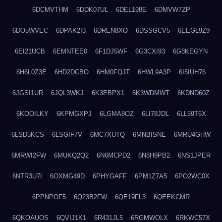
6DCMVTHM
6DDK07UL
6DEL198E
6DMVW7ZP
6DO5WVEC
6DPAK2I3
6DREN8XO
6DSSGCV5
6EEGL9Z9
6EI21UCB
6EMNTEE0
6F1DJ5WF
6G3CXI93
6G3KEGYN
6H6L0Z3E
6HD2DCBO
6HM0FQJT
6HWL9A3P
6I5IUH76
6JGSI1UR
6JQL3WKJ
6K3EBPX1
6K3WDMWT
6KDND60Z
6KOOILKY
6KPMGXPJ
6LGMA8OZ
6LI78JDL
6LL59T6X
6LSD5KCS
6LSGIF7V
6MC7XUTQ
6MNBISNE
6MRU4GHW
6MRWI2FW
6MUKQ2Q2
6N6MCPD2
6N8H9PB2
6NS1JPER
6NTR3U7I
6OXMG49D
6PHYGAFF
6PM1Z7A5
6PO2WC0X
6PPNPOF5
6Q23B2FW
6QE19FL3
6QEEKCMR
6QKOAUOS
6QVIJ1K1
6R431JL5
6RGMWOLX
6RKWC57X