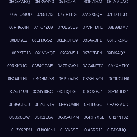
05G55WBQ
05IXW4Y0
05T6CZAL
069K7D5M
06FAMUAG
06VLOMOD
0755T7I3
077IRTEG
07ASX5QF
07BDB1DD
07FH6X4N
07TQ4ZU9
07UES9ES
07VPTDH1
08B99MM7
08DIX912
08EH3GS2
08EKQPQ9
08G6A3PD
08HJRZKG
08R2TE13
091V6YQE
0959345H
097C3BE4
09DI9AQ2
09RKK0JO
0A54G2WE
0A7RXWXI
0AG4NTTC
0AYXMFKC
0BO4RLHU
0BOHM258
0BPJ04DK
0BSHJVOT
0C9RGFN6
0CA5T1U9
0CMYI0KC
0D38QEGH
0DCJSPJ1
0DZMHHX1
0E9GCHCU
0EZ05K4R
0FFYUM84
0FLIL6GQ
0FXF2MUD
0G363XJW
0GI31E0A
0GJSAH4M
0GRH7XSL
0H17NT32
0H7Y9RRM
0H9OI0N1
0HYK5SEI
0IA5RSJ3
0IF4Y4UQ