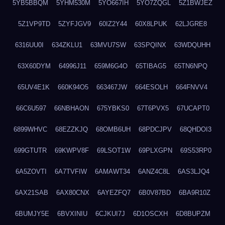
5YB5BBQM
5YHM530M
5YO667IH
5YO7ZQGL
5Z1BWJEZ
5Z1VP9TD
5ZYFJGV9
60IZ2Y44
60X8LPUK
62LJGRE8
6316UU0I
634ZKLU1
63MVU7SW
63SPQINX
63WDQUHH
63X60DYM
64996J11
659M6G4O
65TIBAG5
65TN6NPQ
65UV4E1K
660K94O5
663467JW
664ESOLH
664FNVV4
66C6U597
66NBHAON
675YBKS0
67T6PVX5
67UCAPT0
6899WHVC
68EZZKJQ
68OMB6UH
68PDCJPV
68QHDOI3
699GTUTR
69KWPV8F
69LSOT1W
69PLXGPN
69S53RP0
6A5ZOVTI
6A7TVFIW
6AMAWT34
6ANZ4C8L
6AS3LJQ4
6AX21SAB
6AX80CNX
6AYEZFQ7
6B0V87BD
6BA9R10Z
6BUMJY5E
6BVXINIU
6CJKUI7J
6D1OSCXH
6D8BUPZM