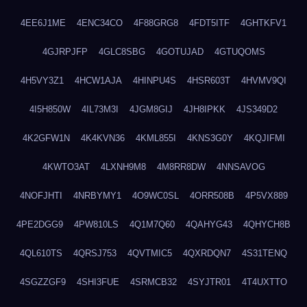
4EE6J1ME
4ENC34CO
4F88GRG8
4FDT5ITF
4GHTKFV1
4GJRPJFP
4GLC8SBG
4GOTUJAD
4GTUQOMS
4H5VY3Z1
4HCW1AJA
4HINPU4S
4HSR603T
4HVMV9QI
4I5H850W
4IL73M3I
4JGM8GIJ
4JH8IPKK
4JS349D2
4K2GFW1N
4K4KVN36
4KML855I
4KNS3G0Y
4KQJIFMI
4KWTO3AT
4LXNH9M8
4M8RR8DW
4NNSAVOG
4NOFJHTI
4NRBYMY1
4O9WC0SL
4ORR508B
4P5VX889
4PE2DGG9
4PW810LS
4Q1M7Q60
4QAHYG43
4QHYCH8B
4QL610TS
4QRSJ753
4QVTMIC5
4QXRDQN7
4S31TENQ
4SGZZGF9
4SHI3FUE
4SRMCB32
4SYJTR01
4T4UXTTO