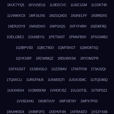
1KUC7YQ5
1KVUSEU1
1L0EECVC
1L92C1GM
1LO2KT45
1LVWMXC9
1MF16JX6
1MZGQ4D3
1N3AELFF
1N3R82X5
1NERJOY9
1NIN2DXO
1NIPGIQG
1NTYF4RH
1NZ06F8Q
1OELGBE2
1OUI6BYG
1PET0A5T
1PMAFB0V
1PSGIWB2
1Q3BPV0D
1QBCT8D3
1QMT9XGT
1QWO8TSQ
1QYKS8IF
1RCW99QZ
1RDUWSSK
1RYOMZPR
1SFXG5XT
1SSBXDLO
1SZ258AV
1T04TFO9
1T3A32QI
1TQ4XCLI
1URGFNU5
1USMDQTI
1USXOD9C
1UTQO46Q
1UXXH5X4
1V2M00OW
1VHOFJ5Z
1VLGOT3L
1VT6PD21
1VV8ZAHG
1W387VUY
1WFVB76Y
1WPX7P03
1WUHK6D4
1X9NP2FS
1XEHVF4N
1XFRA9ZO
1XS2YS68