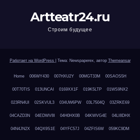
Artteatr24.ru
Строим будущее
Работает на WordPress
|
Тема: Newspaperex, автор
Themeansar
Home
006WY430
007HXU2Y
00MGT33M
00SAOS5H
00T70TIS
013UNCAI
0169XX1F
019K5LTP
01WS9NX2
023RN4UI
02SKVUL3
034UW6PW
03L7504Q
03ZRKE69
04CAZD3N
04EDWV8I
04H0HX0B
04KWVG4E
04LI8DHX
04N4JN2X
04QX9S1E
04YFC57J
04ZFIS6W
059KC9DM