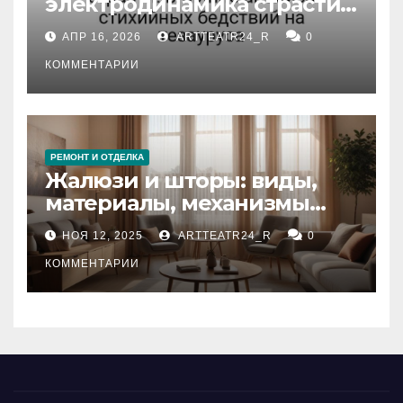
электродинамика страсти:
влияние анализа
АПР 16, 2026
ARTTEATR24_R
0
стихийных бедствий на
тезауруса
КОММЕНТАРИИ
РЕМОНТ И ОТДЕЛКА
Жалюзи и шторы: виды,
материалы, механизмы
управления и уход
НОЯ 12, 2025
ARTTEATR24_R
0
КОММЕНТАРИИ