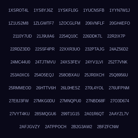
1XSROT4L
1YS8YJ6Z
1YSKFL0G
1YUCNSFB
1YYN7W1J
1Z1US2M8
1ZLGWTF7
1ZOCGLFM
206VNFLF
20GH4EFO
2110Y7UD
21J9UIA6
2254Q10C
226DDKTL
22R2IX7P
22RDZ3DD
22S5F4PR
22XXR3UO
232PTAJG
24AZ56D2
24MC44U0
24TJTMVU
24XS3FEV
24YV1LVI
252T7VNK
253A0XC6
254O5EQJ
258OBXAU
25JR0XCH
25Q8956U
25RMMEOD
26HTTV6H
26L0HESZ
270L4YOL
276UFPNM
27E8J3FW
27MKG0DU
27MNQPU0
27NBD68F
27O3D674
27VYT4KU
28SMQGU6
299T1G15
2A01R6QT
2AAYZL7V
2AFJGVZY
2ATPPOCH
2B2G3AW2
2BFZFCNW