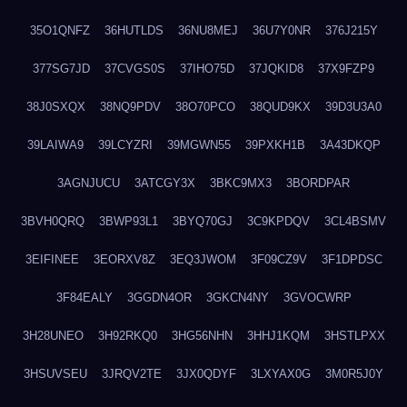
35O1QNFZ
36HUTLDS
36NU8MEJ
36U7Y0NR
376J215Y
377SG7JD
37CVGS0S
37IHO75D
37JQKID8
37X9FZP9
38J0SXQX
38NQ9PDV
38O70PCO
38QUD9KX
39D3U3A0
39LAIWA9
39LCYZRI
39MGWN55
39PXKH1B
3A43DKQP
3AGNJUCU
3ATCGY3X
3BKC9MX3
3BORDPAR
3BVH0QRQ
3BWP93L1
3BYQ70GJ
3C9KPDQV
3CL4BSMV
3EIFINEE
3EORXV8Z
3EQ3JWOM
3F09CZ9V
3F1DPDSC
3F84EALY
3GGDN4OR
3GKCN4NY
3GVOCWRP
3H28UNEO
3H92RKQ0
3HG56NHN
3HHJ1KQM
3HSTLPXX
3HSUVSEU
3JRQV2TE
3JX0QDYF
3LXYAX0G
3M0R5J0Y