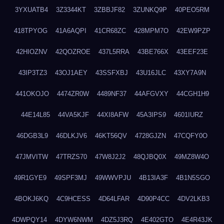
3YXUATB4
3Z3344KT
3ZBBJF82
3ZUNKQ9P
40PEO5RM
418TPYOG
41A6AQPI
41CR68ZC
428MPM7O
42EW9PZP
42HIOZNV
42QOZROE
437L5RRA
43BE766X
43EEF23E
43IP3TZ3
43OJ1AEY
43SSFXBJ
43U16JLC
43XY7A9N
441OKOJO
4474ZR0W
4489NF37
44AFGVXY
44CGH1H9
44E14L85
44VA5KJF
44XI8AFW
45A3IPS9
4601IURZ
46DGB3L9
46DLKJV6
46KT56QV
4728GJZN
47CQFY0O
47JMVITW
47TRZS70
47W8J2J2
48QJBQ0X
49MZ8W4O
49R1GYE9
49SPF3MJ
49WWVPJU
4B13IA3F
4B1N5SGO
4BOKJ6KQ
4C9HCESS
4D64LFAR
4D90P4CC
4DV2LKB3
4DWPQY14
4DYW6NWM
4DZ5J3RQ
4E402GTO
4E4R43JK