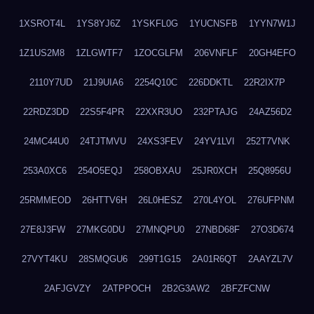
1XSROT4L
1YS8YJ6Z
1YSKFL0G
1YUCNSFB
1YYN7W1J
1Z1US2M8
1ZLGWTF7
1ZOCGLFM
206VNFLF
20GH4EFO
2110Y7UD
21J9UIA6
2254Q10C
226DDKTL
22R2IX7P
22RDZ3DD
22S5F4PR
22XXR3UO
232PTAJG
24AZ56D2
24MC44U0
24TJTMVU
24XS3FEV
24YV1LVI
252T7VNK
253A0XC6
254O5EQJ
258OBXAU
25JR0XCH
25Q8956U
25RMMEOD
26HTTV6H
26L0HESZ
270L4YOL
276UFPNM
27E8J3FW
27MKG0DU
27MNQPU0
27NBD68F
27O3D674
27VYT4KU
28SMQGU6
299T1G15
2A01R6QT
2AAYZL7V
2AFJGVZY
2ATPPOCH
2B2G3AW2
2BFZFCNW