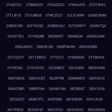
2T4QFIOC
2T8M8OOV
2TGAD2ZO
2TMUAAY5
2TOT3HO1
2TT1JPJ0
2TVCNBU8
2TWC2CET
2U1JCAWR
2UABCBNW
2UBGKVBI
2UFYK23Q
2UHBAVSU
2UT1DWVT
2VA5KTQ4
2VUSTJE1
2VY55Q8B
2W29565T
2W496244
2WADJS4M
2WGUIKKG
2WK2EL88
2WNPNKRH
2WV0ZHMD
2X7CQ1SY
2XYTJWGS
2Y7I1IC2
2YKK8NSK
2YT95AO1
2YV3O361
2YXVOCOL
2Z2JNBKZ
2ZAJL9NV
30D5VUM9
30W729OG
31BVSCBT
31L8FP95
31M0MR2X
32AT2VLN
32MATDBP
336RPFHA
33ANXYRH
33CR504T
33DY1V30
33T04ZZ0
3404O7P1
3478760D
34F92RUM
34HYUF3N
34Y7PBO1
357AGF1F
35AF37G3
35HVS0VG
35MJZMAN