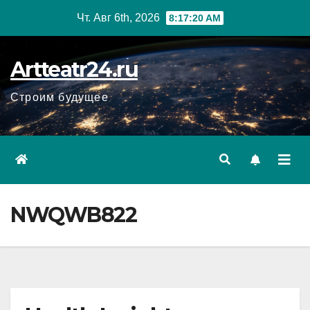
Перейти
Чт. Авг 6th, 2026
8:17:21 AM
к
содержанию
Artteatr24.ru
Строим будущее
NWQWB822