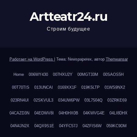
Artteatr24.ru
Строим будущее
Работает на WordPress
|
Тема: Newspaperex, автор
Themeansar
Home
006WY430
007HXU2Y
00MGT33M
00SAOS5H
00T70TIS
013UNCAI
0169XX1F
019K5LTP
01WS9NX2
023RN4UI
02SKVUL3
034UW6PW
03L7504Q
03ZRKE69
04CAZD3N
04EDWV8I
04H0HX0B
04KWVG4E
04LI8DHX
04N4JN2X
04QX9S1E
04YFC57J
04ZFIS6W
059KC9DM