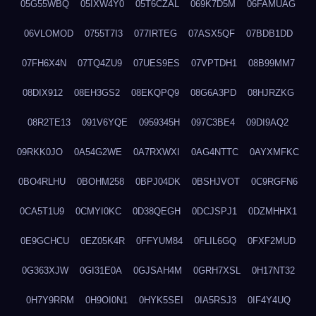
05G55WBQ
05IXW4Y0
05T6CZAL
069K7D5M
06FAMUAG
06VLOMOD
0755T7I3
077IRTEG
07ASX5QF
07BDB1DD
07FH6X4N
07TQ4ZU9
07UES9ES
07VPTDH1
08B99MM7
08DIX912
08EH3GS2
08EKQPQ9
08G6A3PD
08HJRZKG
08R2TE13
091V6YQE
0959345H
097C3BE4
09DI9AQ2
09RKK0JO
0A54G2WE
0A7RXWXI
0AG4NTTC
0AYXMFKC
0BO4RLHU
0BOHM258
0BPJ04DK
0BSHJVOT
0C9RGFN6
0CA5T1U9
0CMYI0KC
0D38QEGH
0DCJSPJ1
0DZMHHX1
0E9GCHCU
0EZ05K4R
0FFYUM84
0FLIL6GQ
0FXF2MUD
0G363XJW
0GI31E0A
0GJSAH4M
0GRH7XSL
0H17NT32
0H7Y9RRM
0H9OI0N1
0HYK5SEI
0IA5RSJ3
0IF4Y4UQ