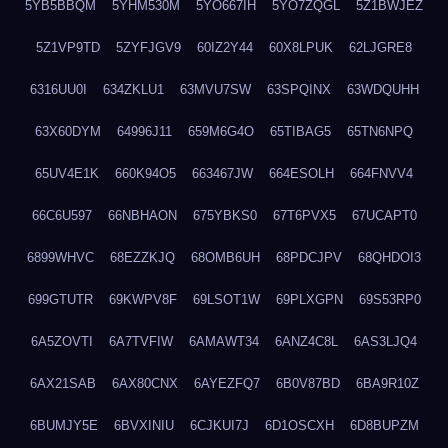
5YB5BBQM
5YHM530M
5YO667IH
5YO7ZQGL
5Z1BWJEZ
5Z1VP9TD
5ZYFJGV9
60IZ2Y44
60X8LPUK
62LJGRE8
6316UU0I
634ZKLU1
63MVU7SW
63SPQINX
63WDQUHH
63X60DYM
64996J11
659M6G4O
65TIBAG5
65TN6NPQ
65UV4E1K
660K94O5
663467JW
664ESOLH
664FNVV4
66C6U597
66NBHAON
675YBKS0
67T6PVX5
67UCAPT0
6899WHVC
68EZZKJQ
68OMB6UH
68PDCJPV
68QHDOI3
699GTUTR
69KWPV8F
69LSOT1W
69PLXGPN
69S53RP0
6A5ZOVTI
6A7TVFIW
6AMAWT34
6ANZ4C8L
6AS3LJQ4
6AX21SAB
6AX80CNX
6AYEZFQ7
6B0V87BD
6BA9R10Z
6BUMJY5E
6BVXINIU
6CJKUI7J
6D1OSCXH
6D8BUPZM