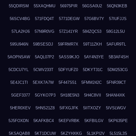
55QDIRSM
55XAQHMU
56975PIR
56GSA0U2
56QN3KEB
56SCV4BG
571FDQ4T
5771DEGW
57G6BV7Y
57IUFJJS
57LA2HJ6
57N9R0VG
57Z141YR
584ZQC53
58G12L5U
595U946N
59BSESDJ
59FRMR7X
59T11ZKH
5AFUR9TL
5AOPNSAW
5AQL07P2
5ASS9KJO
5AY4N3YE
5B3AF4SH
5CDCU7YL
5CWV233T
5DFYUFZ0
5DKYT31C
5DM253CG
5E4JC1TI
5EXK7A7W
5F447S51
5FMM242C
5FNR39CT
5GEF3377
5GYKO7P3
5H18E5N3
5H4C8VII
5HANI4XK
5HER0XEV
5HNS21Z8
5IFXGJFK
5IITXOZY
5IVSLWGV
5J5FOXDN
5KAFKBC4
5KEFVRBK
5KFBILGV
5KP635PE
5KSAQAB8
5KT1DCUW
5KZYHXKG
5L1KPI2V
5L515L3S