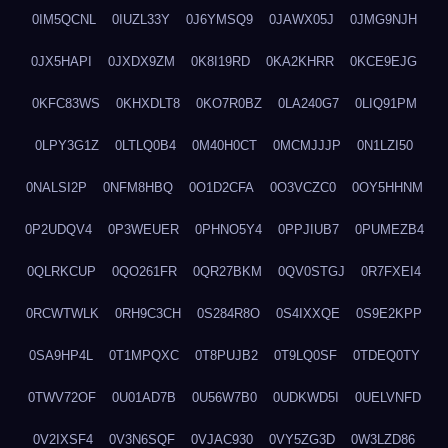
0IM5QCNL
0IUZL33Y
0J6YMSQ9
0JAWX05J
0JMG9NJH
0JX5HAPI
0JXDX9ZM
0K8I19RD
0KA2KHRR
0KCE9EJG
0KFC83WS
0KHXDLT8
0KO7R0BZ
0LA240G7
0LIQ91PM
0LPY3G1Z
0LTLQ0B4
0M40H0CT
0MCMJJJP
0N1LZI50
0NALSI2P
0NFM8HBQ
0O1D2CFA
0O3VCZC0
0OY5HHNM
0P2UDQV4
0P3WEUER
0PHNO5Y4
0PPJIUB7
0PUMEZB4
0QLRKCUP
0QO261FR
0QR27BKM
0QV0STGJ
0R7FXEI4
0RCWTWLK
0RH9C3CH
0S284R8O
0S4IXXQE
0S9E2KPP
0SA9HP4L
0T1MPQXC
0T8PUJB2
0T9LQ0SF
0TDEQ0TY
0TWV72OF
0U01AD7B
0U56W7B0
0UDKWD5I
0UELVNFD
0V2IXSF4
0V3N6SQF
0VJAC930
0VY5ZG3D
0W3LZD86