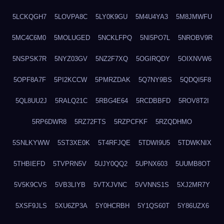
5LCKQGH7
5LOVPA8C
5LY0K9GU
5M4U4YA3
5M8JMWFU
5MC4C6M0
5MOLUGED
5NCKLFPQ
5NI5PO7L
5NROBV9R
5NSPSK7R
5NYZ03GV
5NZ2F7XQ
5OGIRQDY
5OIXNVW6
5OPF8A7F
5PI2KCCW
5PMRZDAK
5Q7NY9BS
5QDQI5F8
5QL8UU2J
5RALQ21C
5RBG4E64
5RCDBBFD
5ROV8T2I
5RP6DWR8
5RZ72FTS
5RZPCFKF
5RZQDHMO
5SNLKYWW
5ST3XE0K
5T4RFJQE
5TDWI9U5
5TDWKNIX
5THBIEFD
5TVPRN5V
5UJY0QQ2
5UPNX603
5UUMB8OT
5V5K9CVS
5VB3LIYB
5VTXJVNC
5VVNNS1S
5XJ2MR7Y
5XSF9JLS
5XU6ZP3A
5Y0HCRBH
5Y1QS60T
5Y86UZX6