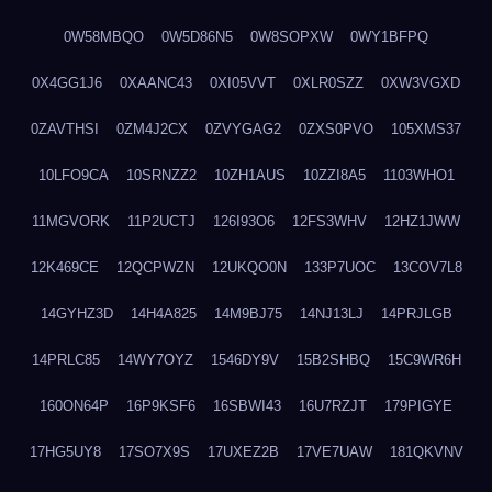
0W58MBQO
0W5D86N5
0W8SOPXW
0WY1BFPQ
0X4GG1J6
0XAANC43
0XI05VVT
0XLR0SZZ
0XW3VGXD
0ZAVTHSI
0ZM4J2CX
0ZVYGAG2
0ZXS0PVO
105XMS37
10LFO9CA
10SRNZZ2
10ZH1AUS
10ZZI8A5
1103WHO1
11MGVORK
11P2UCTJ
126I93O6
12FS3WHV
12HZ1JWW
12K469CE
12QCPWZN
12UKQO0N
133P7UOC
13COV7L8
14GYHZ3D
14H4A825
14M9BJ75
14NJ13LJ
14PRJLGB
14PRLC85
14WY7OYZ
1546DY9V
15B2SHBQ
15C9WR6H
160ON64P
16P9KSF6
16SBWI43
16U7RZJT
179PIGYE
17HG5UY8
17SO7X9S
17UXEZ2B
17VE7UAW
181QKVNV