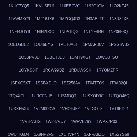
1KUC7YQ5
1KVUSEU1
1L0EECVC
1L92C1GM
1LO2KT45
1LVWMXC9
1MF16JX6
1MZGQ4D3
1N3AELFF
1N3R82X5
1NERJOY9
1NIN2DXO
1NIPGIQG
1NTYF4RH
1NZ06F8Q
1OELGBE2
1OUI6BYG
1PET0A5T
1PMAFB0V
1PSGIWB2
1Q3BPV0D
1QBCT8D3
1QMT9XGT
1QWO8TSQ
1QYKS8IF
1RCW99QZ
1RDUWSSK
1RYOMZPR
1SFXG5XT
1SSBXDLO
1SZ258AV
1T04TFO9
1T3A32QI
1TQ4XCLI
1URGFNU5
1USMDQTI
1USXOD9C
1UTQO46Q
1UXXH5X4
1V2M00OW
1VHOFJ5Z
1VLGOT3L
1VT6PD21
1VV8ZAHG
1W387VUY
1WFVB76Y
1WPX7P03
1WUHK6D4
1X9NP2FS
1XEHVF4N
1XFRA9ZO
1XS2YS68