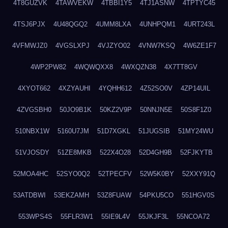
4T8GUZVK
4TAWVEKW
4TBBI1Y5
4TJ1ASNW
4TPTYC45
4TSJ6PJX
4U48QGQ2
4UMM8LXA
4UNHPQM1
4URT243L
4VFMWJZ0
4VGSLXPJ
4VJZYO02
4VNW7KSQ
4W6ZE1F7
4WP2PW82
4WQWQXX8
4WXQZN38
4X7TT8GV
4XYOT662
4XZYAUHI
4YQHH612
4Z52SO0V
4ZP14UIL
4ZVGSBH0
50JO9B1K
50KZ2V9P
50NNJN5E
50S8F1Z0
510NBX1W
5160U7JM
51D7XGKL
51JUGSIB
51MY24WU
51VJOSDY
51ZE8MKB
522X4O28
52D4GH9B
52FJKYTB
52MOA4HC
52SYO0Q2
52TPECFV
52W5K0BY
52XXY91Q
53ATDBWI
53EKZAMH
53Z8FUAW
54PKU5CO
551HGV0S
553WPS4S
55FLR3W1
55IE9L4V
55JKJF3L
55NCOA72