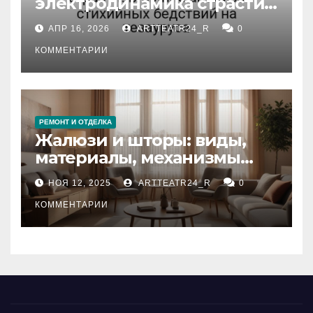
электродинамика страсти:
влияние анализа
АПР 16, 2026
ARTTEATR24_R
0
стихийных бедствий на
тезауруса
КОММЕНТАРИИ
РЕМОНТ И ОТДЕЛКА
Жалюзи и шторы: виды,
материалы, механизмы
управления и уход
НОЯ 12, 2025
ARTTEATR24_R
0
КОММЕНТАРИИ