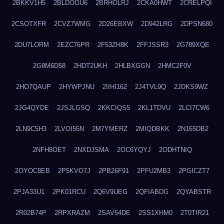
2BKKV1H5
2BLDOOU6
2BRHOLRJ
2CKA0HWT
2CRELPQI
2CSOTXFR
2CVZ7WMG
2D26EBXW
2D942LRG
2DPSN680
2DU7LORM
2EZC76PR
2F53ZH8K
2FFJSSR3
2G789XQE
2G8M6D58
2HDT2UKH
2HLBXGGN
2HMC2F0V
2HO7QAUP
2HYWPJNU
2IIHI162
2J4TVL9Q
2JDKS9WZ
2JG4QYDE
2JSJLGSQ
2KKCIQS5
2KL1TDVU
2LCI7CW6
2LN9C5H3
2LVOI55N
2M7YMERZ
2MIQDBKK
2N165DB2
2NFH8OET
2NXDJSMA
2OC6YQYJ
2ODHTNIQ
2OYOC8EB
2P5KVO7J
2PB26F91
2PFU2MB3
2PGICZT7
2PJA33U1
2PK01RCU
2Q6V9UEG
2QFIABDG
2QYABSTR
2R02B74P
2RPXRAZM
2SAV54DE
2SS1XHM0
2T0TIR21