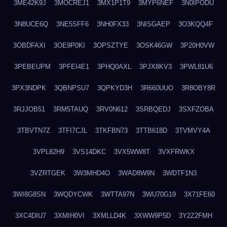
3ME42K9J
3MOCREJ1
3MX1P1T9
3MYP6NEF
3N0IPODU
3N8UCE6Q
3NE5SFF6
3NH0FX33
3NISGAEP
3O3KQQ4F
3OBDFAXI
3OE9P0KI
3OPSZTYE
3OSK46GW
3P20H0VW
3PEBEUPM
3PFEI4E1
3PHQ0AXL
3PJX8KV3
3PWL81U6
3PX3NDPK
3QBNPSU7
3QPKYD3H
3R660UUO
3R8OBY8R
3RJJOB51
3RM5TAUQ
3RV0N612
3SRBQEDJ
3SXFZOBA
3TBVTN7Z
3TFI7CJL
3TKFBN73
3TTB618D
3TVMVY4A
3VPL82H9
3VS14DKC
3VX5WW8T
3VXFRWKX
3VZRTGEK
3W3MHD4O
3WAD8W9N
3WDTF1N3
3WI8G8SN
3WQDYCWK
3WTTA97N
3WU70G19
3X71FE60
3XC4DIU7
3XMIH0VI
3XMLLD4K
3XWW9P5D
3Y2Z2FMH