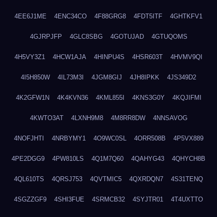
4EE6J1ME
4ENC34CO
4F88GRG8
4FDT5ITF
4GHTKFV1
4GJRPJFP
4GLC8SBG
4GOTUJAD
4GTUQOMS
4H5VY3Z1
4HCW1AJA
4HINPU4S
4HSR603T
4HVMV9QI
4I5H850W
4IL73M3I
4JGM8GIJ
4JH8IPKK
4JS349D2
4K2GFW1N
4K4KVN36
4KML855I
4KNS3G0Y
4KQJIFMI
4KWTO3AT
4LXNH9M8
4M8RR8DW
4NNSAVOG
4NOFJHTI
4NRBYMY1
4O9WC0SL
4ORR508B
4P5VX889
4PE2DGG9
4PW810LS
4Q1M7Q60
4QAHYG43
4QHYCH8B
4QL610TS
4QRSJ753
4QVTMIC5
4QXRDQN7
4S31TENQ
4SGZZGF9
4SHI3FUE
4SRMCB32
4SYJTR01
4T4UXTTO