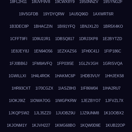
18FL2H11
18UVF9V8
19CWX8Y9
19S0NNZV
19SYNG2F
19V5GFDB
19YDYQRW
1AU5Q96D
1AXWRT6R
1B3DEC8P
1BHACZIN
1BI91YFQ
1BNJXLZ0
1BR5X4KO
1CFFT9FI
1D9U2JR1
1DBSQ817
1DRJ3XP8
1E2BYTZD
1E8JEY8J
1EN94O56
1EZXAZS6
1FH0C41J
1FIP186C
1FJ0BB6J
1FM8AVFQ
1FP03I5E
1GL2VJGH
1GRISVQA
1GWILLXI
1H4L4ROK
1HAKMC6P
1HDB3VUY
1HHJEK58
1HR93CXT
1I70CGZX
1IASZ8H3
1IF86W04
1IHA2RU7
1IOKJ9IZ
1IOWA7OG
1IWGPKRW
1JEZBYO7
1JFVZL7X
1JKQPSW2
1JL35ZZ0
1JUOBZ9U
1JZ9UNM8
1K1OOBX2
1KJONM1Y
1KJVH227
1KMG68BO
1KQW0D9E
1KUB22OP