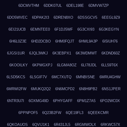
6DCMVTHM
6DDK07UL
6DEL198E
6DMVW7ZP
6DO5WVEC
6DPAK2I3
6DREN8XO
6DSSGCV5
6EEGL9Z9
6EI21UCB
6EMNTEE0
6F1DJ5WF
6G3CXI93
6G3KEGYN
6H6L0Z3E
6HD2DCBO
6HM0FQJT
6HWL9A3P
6I5IUH76
6JGSI1UR
6JQL3WKJ
6K3EBPX1
6K3WDMWT
6KDND60Z
6KOOILKY
6KPMGXPJ
6LGMA8OZ
6LI78JDL
6LL59T6X
6LSD5KCS
6LSGIF7V
6MC7XUTQ
6MNBISNE
6MRU4GHW
6MRWI2FW
6MUKQ2Q2
6N6MCPD2
6N8H9PB2
6NS1JPER
6NTR3U7I
6OXMG49D
6PHYGAFF
6PM1Z7A5
6PO2WC0X
6PPNPOF5
6Q23B2FW
6QE19FL3
6QEEKCMR
6QKOAUOS
6QVIJ1K1
6R431JL5
6RGMWOLX
6RKWC57X