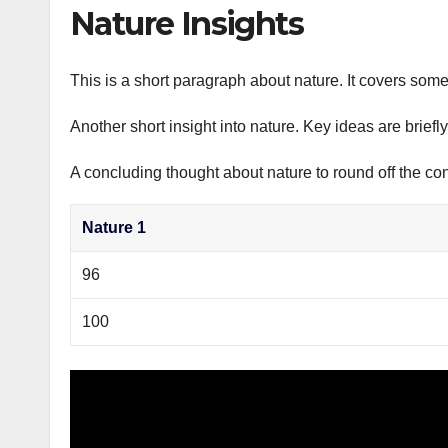
р
Nature Insights
p
а
p
в
This is a short paragraph about nature. It covers some
и
Another short insight into nature. Key ideas are briefl
т
ь
A concluding thought about nature to round off the con
Nature 1
96
100