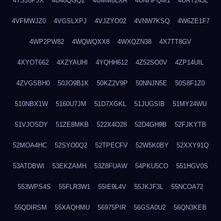
4TSJ6PJX
4U48QGQ2
4UMM8LXA
4UNHPQM1
4URT243L
4VFMWJZ0
4VGSLXPJ
4VJZYO02
4VNW7KSQ
4W6ZE1F7
4WP2PW82
4WQWQXX8
4WXQZN38
4X7TT8GV
4XYOT662
4XZYAUHI
4YQHH612
4Z52SO0V
4ZP14UIL
4ZVGSBH0
50JO9B1K
50KZ2V9P
50NNJN5E
50S8F1Z0
510NBX1W
5160U7JM
51D7XGKL
51JUGSIB
51MY24WU
51VJOSDY
51ZE8MKB
522X4O28
52D4GH9B
52FJKYTB
52MOA4HC
52SYO0Q2
52TPECFV
52W5K0BY
52XXY91Q
53ATDBWI
53EKZAMH
53Z8FUAW
54PKU5CO
551HGV0S
553WPS4S
55FLR3W1
55IE9L4V
55JKJF3L
55NCOA72
55QDIRSM
55XAQHMU
56975PIR
56GSA0U2
56QN3KEB