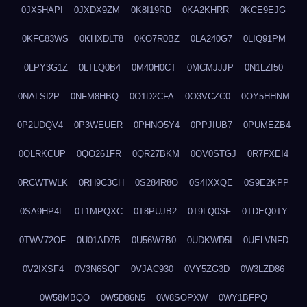
0JX5HAPI
0JXDX9ZM
0K8I19RD
0KA2KHRR
0KCE9EJG
0KFC83WS
0KHXDLT8
0KO7R0BZ
0LA240G7
0LIQ91PM
0LPY3G1Z
0LTLQ0B4
0M40H0CT
0MCMJJJP
0N1LZI50
0NALSI2P
0NFM8HBQ
0O1D2CFA
0O3VCZC0
0OY5HHNM
0P2UDQV4
0P3WEUER
0PHNO5Y4
0PPJIUB7
0PUMEZB4
0QLRKCUP
0QO261FR
0QR27BKM
0QV0STGJ
0R7FXEI4
0RCWTWLK
0RH9C3CH
0S284R8O
0S4IXXQE
0S9E2KPP
0SA9HP4L
0T1MPQXC
0T8PUJB2
0T9LQ0SF
0TDEQ0TY
0TWV72OF
0U01AD7B
0U56W7B0
0UDKWD5I
0UELVNFD
0V2IXSF4
0V3N6SQF
0VJAC930
0VY5ZG3D
0W3LZD86
0W58MBQO
0W5D86N5
0W8SOPXW
0WY1BFPQ