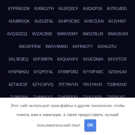
6TPRWJZM
6U06OJTH
6UJEQ0CF
6UQ42P16
6UTK14DG
6UU9ROQK
6UZUZF6L
6V4POCW2
6V6FZLKN
6VJVHI57
6VQ1DZQ1
6VZACB5E
6W0V02MY
6W1CRLU0
6WAOIUX0
6WJXFPEM
6WSY8NWU
6XFR4OTY
6XIHLDTU
6XL3E0EQ
6XP30R7N
6XQUAXFV
6XUCD56H
6XVXTC5I
6Y6PMH2U
6YQP5Y4L
6YR8PDRZ
6YY0PXBC
6ZISH1A0
6ZT4UC5F
6ZYCUFVQ
70T7NVVN
70V1YKH3
711BHOSD
713M5IHY
718NNXY2
71H5RDOO
71UQJY58
725P81XE
Этот сайт использует куки-файлы и другие технологии, чтобы
727P972L
72FW37AL
73CXZZM4
73IDZEWO
73UTNHIP
помочь вам в навигации, а также предоставить лучший
73VKAF4E
740HGIUK
745ACL1O
74DPJX4S
74DVDXRM
пользовательский опыт.
OK