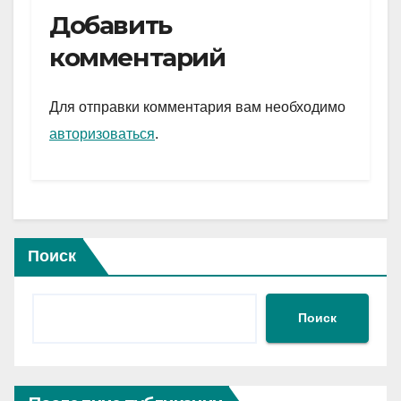
e
er
at
ail
р
Добавить
gr
s
а
комментарий
a
A
в
m
p
и
Для отправки комментария вам необходимо
p
ть
авторизоваться
.
Поиск
Поиск