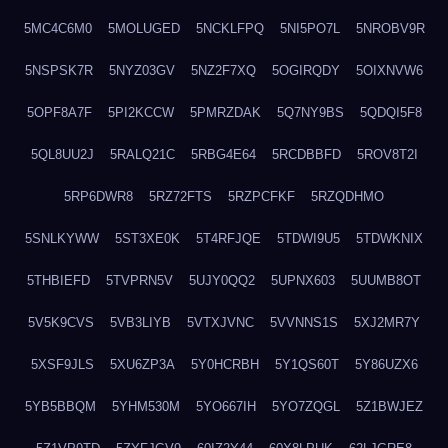
5MC4C6M0
5MOLUGED
5NCKLFPQ
5NI5PO7L
5NROBV9R
5NSPSK7R
5NYZ03GV
5NZ2F7XQ
5OGIRQDY
5OIXNVW6
5OPF8A7F
5PI2KCCW
5PMRZDAK
5Q7NY9BS
5QDQI5F8
5QL8UU2J
5RALQ21C
5RBG4E64
5RCDBBFD
5ROV8T2I
5RP6DWR8
5RZ72FTS
5RZPCFKF
5RZQDHMO
5SNLKYWW
5ST3XE0K
5T4RFJQE
5TDWI9U5
5TDWKNIX
5THBIEFD
5TVPRN5V
5UJY0QQ2
5UPNX603
5UUMB8OT
5V5K9CVS
5VB3LIYB
5VTXJVNC
5VVNNS1S
5XJ2MR7Y
5XSF9JLS
5XU6ZP3A
5Y0HCRBH
5Y1QS60T
5Y86UZX6
5YB5BBQM
5YHM530M
5YO667IH
5YO7ZQGL
5Z1BWJEZ