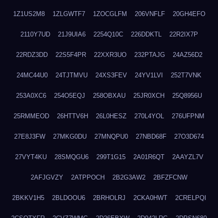
1Z1US2M8
1ZLGWTF7
1ZOCGLFM
206VNFLF
20GH4EFO
2110Y7UD
21J9UIA6
2254Q10C
226DDKTL
22R2IX7P
22RDZ3DD
22S5F4PR
22XXR3UO
232PTAJG
24AZ56D2
24MC44U0
24TJTMVU
24XS3FEV
24YV1LVI
252T7VNK
253A0XC6
254O5EQJ
258OBXAU
25JR0XCH
25Q8956U
25RMMEOD
26HTTV6H
26L0HESZ
270L4YOL
276UFPNM
27E8J3FW
27MKG0DU
27MNQPU0
27NBD68F
27O3D674
27VYT4KU
28SMQGU6
299T1G15
2A01R6QT
2AAYZL7V
2AFJGVZY
2ATPPOCH
2B2G3AW2
2BFZFCNW
2BKKV1H5
2BLDOOU6
2BRHOLRJ
2CKA0HWT
2CRELPQI