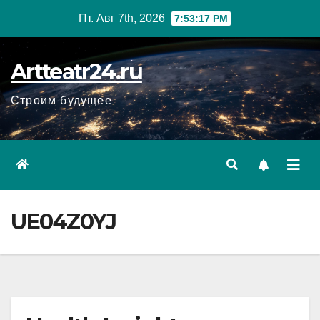
Перейти
Пт. Авг 7th, 2026
7:53:18 PM
к
содержанию
Artteatr24.ru
Строим будущее
UE04Z0YJ