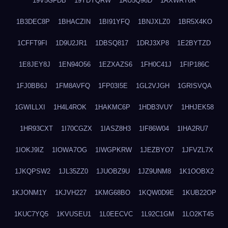
19V5GFDB
19YDYQRW
1AU5Q96D
1AXWRT6R
1B3DEC8P
1BHACZIN
1BI91YFQ
1BNJXLZ0
1BR5X4KO
1CFFT9FI
1D9U2JR1
1DBSQ817
1DRJ3XP8
1E2BYTZD
1E8JEY8J
1EN94O56
1EZXAZS6
1FH0C41J
1FIP186C
1FJ0BB6J
1FM8AVFQ
1FP03I5E
1GL2VJGH
1GRISVQA
1GWILLXI
1H4L4ROK
1HAKMC6P
1HDB3VUY
1HHJEK58
1HR93CXT
1I70CGZX
1IASZ8H3
1IF86W04
1IHA2RU7
1IOKJ9IZ
1IOWA7OG
1IWGPKRW
1JEZBYO7
1JFVZL7X
1JKQPSW2
1JL35ZZ0
1JUOBZ9U
1JZ9UNM8
1K1OOBX2
1KJONM1Y
1KJVH227
1KMG68BO
1KQW0D9E
1KUB22OP
1KUC7YQ5
1KVUSEU1
1L0EECVC
1L92C1GM
1LO2KT45