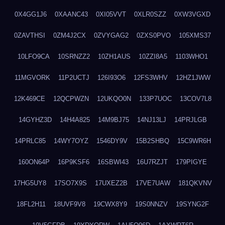
0X4GG1J6
0XAANC43
0XI05VVT
0XLR0SZZ
0XW3VGXD
0ZAVTHSI
0ZM4J2CX
0ZVYGAG2
0ZXS0PVO
105XMS37
10LFO9CA
10SRNZZ2
10ZH1AUS
10ZZI8A5
1103WHO1
11MGVORK
11P2UCTJ
126I93O6
12FS3WHV
12HZ1JWW
12K469CE
12QCPWZN
12UKQO0N
133P7UOC
13COV7L8
14GYHZ3D
14H4A825
14M9BJ75
14NJ13LJ
14PRJLGB
14PRLC85
14WY7OYZ
1546DY9V
15B2SHBQ
15C9WR6H
160ON64P
16P9KSF6
16SBWI43
16U7RZJT
179PIGYE
17HG5UY8
17SO7X9S
17UXEZ2B
17VE7UAW
181QKVNV
18FL2H11
18UVF9V8
19CWX8Y9
19S0NNZV
19SYNG2F