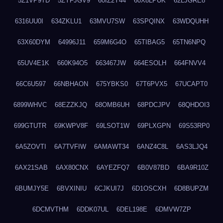
5Z1VP9TD
5ZYFJGV9
60IZ2Y44
60X8LPUK
62LJGRE8
6316UU0I
634ZKLU1
63MVU7SW
63SPQINX
63WDQUHH
63X60DYM
64996J11
659M6G4O
65TIBAG5
65TN6NPQ
65UV4E1K
660K94O5
663467JW
664ESOLH
664FNVV4
66C6U597
66NBHAON
675YBKS0
67T6PVX5
67UCAPT0
6899WHVC
68EZZKJQ
68OMB6UH
68PDCJPV
68QHDOI3
699GTUTR
69KWPV8F
69LSOT1W
69PLXGPN
69S53RP0
6A5ZOVTI
6A7TVFIW
6AMAWT34
6ANZ4C8L
6AS3LJQ4
6AX21SAB
6AX80CNX
6AYEZFQ7
6B0V87BD
6BA9R10Z
6BUMJY5E
6BVXINIU
6CJKUI7J
6D1OSCXH
6D8BUPZM
6DCMVTHM
6DDK07UL
6DEL198E
6DMVW7ZP