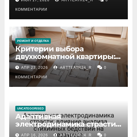
КОММЕНТАРИИ
РЕМОНТ И ОТДЕЛКА
Критерии выбора
двухкомнатной квартиры:
планировка, площадь,
АПР 23, 2026
ARTTEATR24_R
0
состояние и документация
КОММЕНТАРИИ
UNCATEGORISED
Адаптивная
электродинамика страсти:
влияние анализа
АПР 16, 2026
ARTTEATR24_R
0