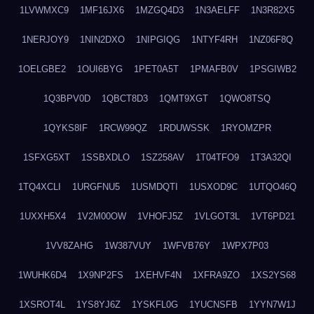
1LVWMXC9
1MF16JX6
1MZGQ4D3
1N3AELFF
1N3R82X5
1NERJOY9
1NIN2DXO
1NIPGIQG
1NTYF4RH
1NZ06F8Q
1OELGBE2
1OUI6BYG
1PET0A5T
1PMAFB0V
1PSGIWB2
1Q3BPV0D
1QBCT8D3
1QMT9XGT
1QWO8TSQ
1QYKS8IF
1RCW99QZ
1RDUWSSK
1RYOMZPR
1SFXG5XT
1SSBXDLO
1SZ258AV
1T04TFO9
1T3A32QI
1TQ4XCLI
1URGFNU5
1USMDQTI
1USXOD9C
1UTQO46Q
1UXXH5X4
1V2M00OW
1VHOFJ5Z
1VLGOT3L
1VT6PD21
1VV8ZAHG
1W387VUY
1WFVB76Y
1WPX7P03
1WUHK6D4
1X9NP2FS
1XEHVF4N
1XFRA9ZO
1XS2YS68
1XSROT4L
1YS8YJ6Z
1YSKFL0G
1YUCNSFB
1YYN7W1J