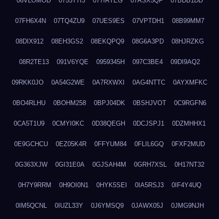
06VLOMOD
0755T7I3
077IRTEG
07ASX5QF
07BDB1DD
07FH6X4N
07TQ4ZU9
07UES9ES
07VPTDH1
08B99MM7
08DIX912
08EH3GS2
08EKQPQ9
08G6A3PD
08HJRZKG
08R2TE13
091V6YQE
0959345H
097C3BE4
09DI9AQ2
09RKK0JO
0A54G2WE
0A7RXWXI
0AG4NTTC
0AYXMFKC
0BO4RLHU
0BOHM258
0BPJ04DK
0BSHJVOT
0C9RGFN6
0CA5T1U9
0CMYI0KC
0D38QEGH
0DCJSPJ1
0DZMHHX1
0E9GCHCU
0EZ05K4R
0FFYUM84
0FLIL6GQ
0FXF2MUD
0G363XJW
0GI31E0A
0GJSAH4M
0GRH7XSL
0H17NT32
0H7Y9RRM
0H9OI0N1
0HYK5SEI
0IA5RSJ3
0IF4Y4UQ
0IM5QCNL
0IUZL33Y
0J6YMSQ9
0JAWX05J
0JMG9NJH