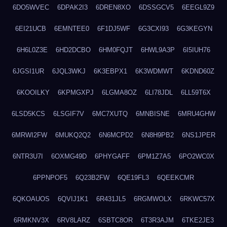
6DO5WVEC
6DPAK2I3
6DREN8XO
6DSSGCV5
6EEGL9Z9
6EI21UCB
6EMNTEE0
6F1DJ5WF
6G3CXI93
6G3KEGYN
6H6L0Z3E
6HD2DCBO
6HM0FQJT
6HWL9A3P
6I5IUH76
6JGSI1UR
6JQL3WKJ
6K3EBPX1
6K3WDMWT
6KDND60Z
6KOOILKY
6KPMGXPJ
6LGMA8OZ
6LI78JDL
6LL59T6X
6LSD5KCS
6LSGIF7V
6MC7XUTQ
6MNBISNE
6MRU4GHW
6MRWI2FW
6MUKQ2Q2
6N6MCPD2
6N8H9PB2
6NS1JPER
6NTR3U7I
6OXMG49D
6PHYGAFF
6PM1Z7A5
6PO2WC0X
6PPNPOF5
6Q23B2FW
6QE19FL3
6QEEKCMR
6QKOAUOS
6QVIJ1K1
6R431JL5
6RGMWOLX
6RKWC57X
6RMKNV3X
6RV8LARZ
6SBTC8OR
6T3R3AJM
6TKE2JE3