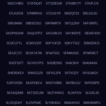
56SCV4BG
571FDQ4T
5771DEGW
57G6BV7Y
57IUFJJS
57LA2HJ6
57N9R0VG
57Z141YR
584ZQC53
58G12L5U
595U946N
59BSESDJ
59FRMR7X
59T11ZKH
5AFUR9TL
5AOPNSAW
5AQL07P2
5ASS9KJO
5AY4N3YE
5B3AF4SH
5CDCU7YL
5CWV233T
5DFYUFZ0
5DKYT31C
5DM253CG
5E4JC1TI
5EXK7A7W
5F447S51
5FMM242C
5FNR39CT
5GEF3377
5GYKO7P3
5H18E5N3
5H4C8VII
5HANI4XK
5HER0XEV
5HNS21Z8
5IFXGJFK
5IITXOZY
5IVSLWGV
5J5FOXDN
5KAFKBC4
5KEFVRBK
5KFBILGV
5KP635PE
5KSAQAB8
5KT1DCUW
5KZYHXKG
5L1KPI2V
5L515L3S
5LCKQGH7
5LOVPA8C
5LY0K9GU
5M4U4YA3
5M8JMWFU