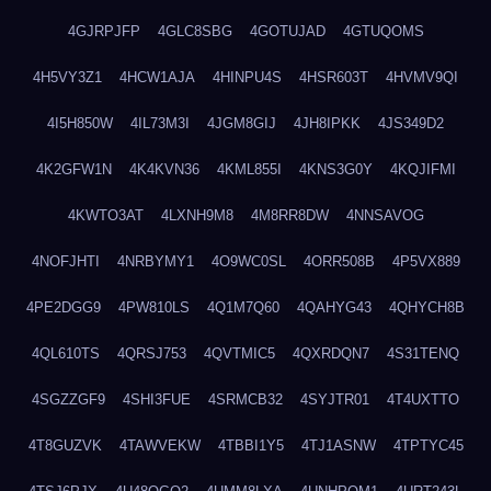
4GJRPJFP
4GLC8SBG
4GOTUJAD
4GTUQOMS
4H5VY3Z1
4HCW1AJA
4HINPU4S
4HSR603T
4HVMV9QI
4I5H850W
4IL73M3I
4JGM8GIJ
4JH8IPKK
4JS349D2
4K2GFW1N
4K4KVN36
4KML855I
4KNS3G0Y
4KQJIFMI
4KWTO3AT
4LXNH9M8
4M8RR8DW
4NNSAVOG
4NOFJHTI
4NRBYMY1
4O9WC0SL
4ORR508B
4P5VX889
4PE2DGG9
4PW810LS
4Q1M7Q60
4QAHYG43
4QHYCH8B
4QL610TS
4QRSJ753
4QVTMIC5
4QXRDQN7
4S31TENQ
4SGZZGF9
4SHI3FUE
4SRMCB32
4SYJTR01
4T4UXTTO
4T8GUZVK
4TAWVEKW
4TBBI1Y5
4TJ1ASNW
4TPTYC45