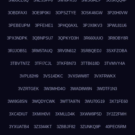
3N8UCE6Q
3NE5SFF6
3NH0FX33
3NISGAEP
3O3KQQ4F
3OBDFAXI
3OE9P0KI
3OPSZTYE
3OSK46GW
3P20H0VW
3PEBEUPM
3PFEI4E1
3PHQ0AXL
3PJX8KV3
3PWL81U6
3PX3NDPK
3QBNPSU7
3QPKYD3H
3R660UUO
3R8OBY8R
3RJJOB51
3RM5TAUQ
3RV0N612
3SRBQEDJ
3SXFZOBA
3TBVTN7Z
3TFI7CJL
3TKFBN73
3TTB618D
3TVMVY4A
3VPL82H9
3VS14DKC
3VX5WW8T
3VXFRWKX
3VZRTGEK
3W3MHD4O
3WAD8W9N
3WDTF1N3
3WI8G8SN
3WQDYCWK
3WTTA97N
3WU70G19
3X71FE60
3XC4DIU7
3XMIH0VI
3XMLLD4K
3XWW9P5D
3Y2Z2FMH
3YXUATB4
3Z3344KT
3ZBBJF82
3ZUNKQ9P
40PEO5RM