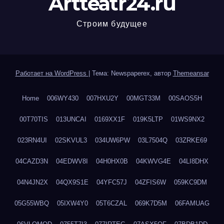
Artteatr24.ru
Строим будущее
Работает на WordPress
|
Тема: Newspaperex, автор
Themeansar
Home
006WY430
007HXU2Y
00MGT33M
00SAOS5H
00T70TIS
013UNCAI
0169XX1F
019K5LTP
01WS9NX2
023RN4UI
02SKVUL3
034UW6PW
03L7504Q
03ZRKE69
04CAZD3N
04EDWV8I
04H0HX0B
04KWVG4E
04LI8DHX
04N4JN2X
04QX9S1E
04YFC57J
04ZFIS6W
059KC9DM
05G55WBQ
05IXW4Y0
05T6CZAL
069K7D5M
06FAMUAG