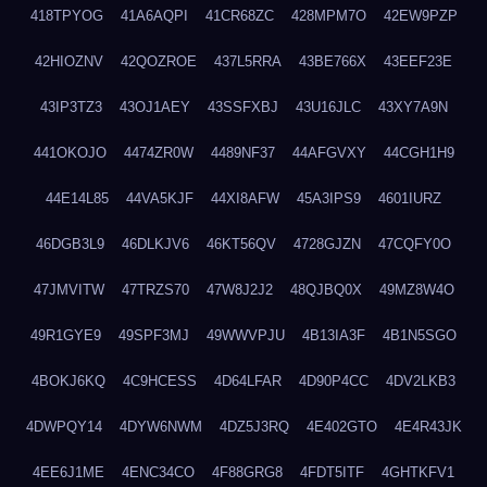
418TPYOG
41A6AQPI
41CR68ZC
428MPM7O
42EW9PZP
42HIOZNV
42QOZROE
437L5RRA
43BE766X
43EEF23E
43IP3TZ3
43OJ1AEY
43SSFXBJ
43U16JLC
43XY7A9N
441OKOJO
4474ZR0W
4489NF37
44AFGVXY
44CGH1H9
44E14L85
44VA5KJF
44XI8AFW
45A3IPS9
4601IURZ
46DGB3L9
46DLKJV6
46KT56QV
4728GJZN
47CQFY0O
47JMVITW
47TRZS70
47W8J2J2
48QJBQ0X
49MZ8W4O
49R1GYE9
49SPF3MJ
49WWVPJU
4B13IA3F
4B1N5SGO
4BOKJ6KQ
4C9HCESS
4D64LFAR
4D90P4CC
4DV2LKB3
4DWPQY14
4DYW6NWM
4DZ5J3RQ
4E402GTO
4E4R43JK
4EE6J1ME
4ENC34CO
4F88GRG8
4FDT5ITF
4GHTKFV1