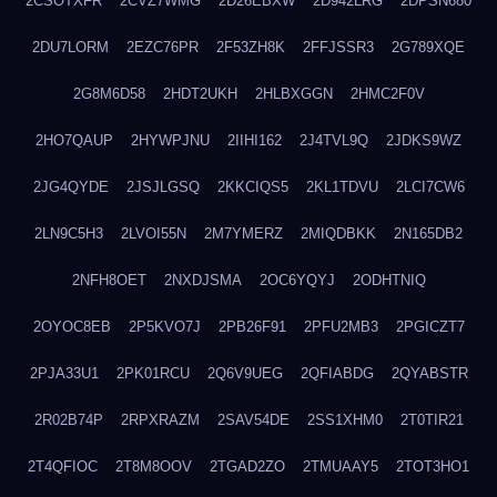
2CSOTXFR
2CVZ7WMG
2D26EBXW
2D942LRG
2DPSN680
2DU7LORM
2EZC76PR
2F53ZH8K
2FFJSSR3
2G789XQE
2G8M6D58
2HDT2UKH
2HLBXGGN
2HMC2F0V
2HO7QAUP
2HYWPJNU
2IIHI162
2J4TVL9Q
2JDKS9WZ
2JG4QYDE
2JSJLGSQ
2KKCIQS5
2KL1TDVU
2LCI7CW6
2LN9C5H3
2LVOI55N
2M7YMERZ
2MIQDBKK
2N165DB2
2NFH8OET
2NXDJSMA
2OC6YQYJ
2ODHTNIQ
2OYOC8EB
2P5KVO7J
2PB26F91
2PFU2MB3
2PGICZT7
2PJA33U1
2PK01RCU
2Q6V9UEG
2QFIABDG
2QYABSTR
2R02B74P
2RPXRAZM
2SAV54DE
2SS1XHM0
2T0TIR21
2T4QFIOC
2T8M8OOV
2TGAD2ZO
2TMUAAY5
2TOT3HO1