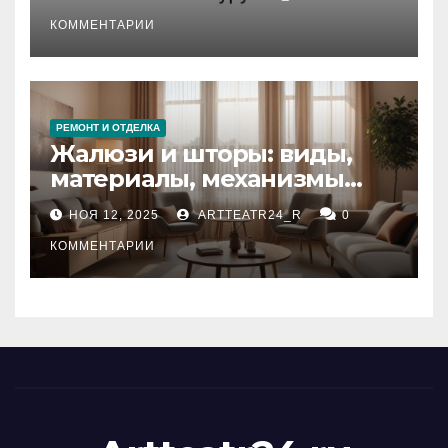
стихийных бедствий на
тезауруса
КОММЕНТАРИИ
РЕМОНТ И ОТДЕЛКА
Жалюзи и шторы: виды,
материалы, механизмы
управления и уход
НОЯ 12, 2025
ARTTEATR24_R
0
КОММЕНТАРИИ