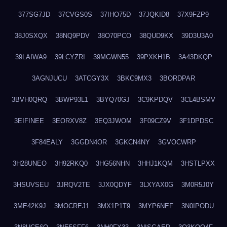
377SG7JD
37CVGS0S
37IHO75D
37JQKID8
37X9FZP9
38J0SXQX
38NQ9PDV
38O70PCO
38QUD9KX
39D3U3A0
39LAIWA9
39LCYZRI
39MGWN55
39PXKH1B
3A43DKQP
3AGNJUCU
3ATCGY3X
3BKC9MX3
3BORDPAR
3BVH0QRQ
3BWP93L1
3BYQ70GJ
3C9KPDQV
3CL4BSMV
3EIFINEE
3EORXV8Z
3EQ3JWOM
3F09CZ9V
3F1DPDSC
3F84EALY
3GGDN4OR
3GKCN4NY
3GVOCWRP
3H28UNEO
3H92RKQ0
3HG56NHN
3HHJ1KQM
3HSTLPXX
3HSUVSEU
3JRQV2TE
3JX0QDYF
3LXYAX0G
3M0R5J0Y
3ME42K9J
3MOCREJ1
3MX1P1T9
3MYP6NEF
3N0IPODU