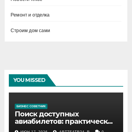
Ремонт и отделка
Строим дом сами
YOU MISSED
БИЗНЕС СОВЕТНИК
Поиск доступных
авиабилетов: практические
рекомендации
ИЮН 17, 2026
ARTTEATR24_R
0