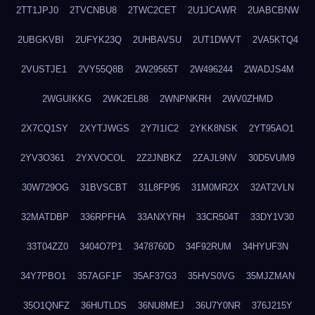
2TT1JPJ0
2TVCNBU8
2TWC2CET
2U1JCAWR
2UABCBNW
2UBGKVBI
2UFYK23Q
2UHBAVSU
2UT1DWVT
2VA5KTQ4
2VUSTJE1
2VY55Q8B
2W29565T
2W496244
2WADJS4M
2WGUIKKG
2WK2EL88
2WNPNKRH
2WV0ZHMD
2X7CQ1SY
2XYTJWGS
2Y7I1IC2
2YKK8NSK
2YT95AO1
2YV3O361
2YXVOCOL
2Z2JNBKZ
2ZAJL9NV
30D5VUM9
30W729OG
31BVSCBT
31L8FP95
31M0MR2X
32AT2VLN
32MATDBP
336RPFHA
33ANXYRH
33CR504T
33DY1V30
33T04ZZ0
3404O7P1
3478760D
34F92RUM
34HYUF3N
34Y7PBO1
357AGF1F
35AF37G3
35HVS0VG
35MJZMAN
35O1QNFZ
36HUTLDS
36NU8MEJ
36U7Y0NR
376J215Y