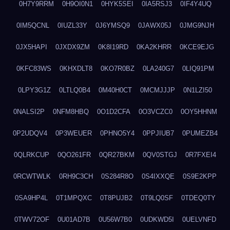
0H7Y9RRM
0H9OI0N1
0HYK5SEI
0IA5RSJ3
0IF4Y4UQ
0IM5QCNL
0IUZL33Y
0J6YMSQ9
0JAWX05J
0JMG9NJH
0JX5HAPI
0JXDX9ZM
0K8I19RD
0KA2KHRR
0KCE9EJG
0KFC83WS
0KHXDLT8
0KO7R0BZ
0LA240G7
0LIQ91PM
0LPY3G1Z
0LTLQ0B4
0M40H0CT
0MCMJJJP
0N1LZI50
0NALSI2P
0NFM8HBQ
0O1D2CFA
0O3VCZC0
0OY5HHNM
0P2UDQV4
0P3WEUER
0PHNO5Y4
0PPJIUB7
0PUMEZB4
0QLRKCUP
0QO261FR
0QR27BKM
0QV0STGJ
0R7FXEI4
0RCWTWLK
0RH9C3CH
0S284R8O
0S4IXXQE
0S9E2KPP
0SA9HP4L
0T1MPQXC
0T8PUJB2
0T9LQ0SF
0TDEQ0TY
0TWV72OF
0U01AD7B
0U56W7B0
0UDKWD5I
0UELVNFD