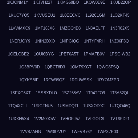
1KJONM1Y
1KJVH227
1KMG68BO
1KQW0D9E
1KUB22OP
1KUC7YQ5
1KVUSEU1
1L0EECVC
1L92C1GM
1LO2KT45
1LVWMXC9
1MF16JX6
1MZGQ4D3
1N3AELFF
1N3R82X5
1NERJOY9
1NIN2DXO
1NIPGIQG
1NTYF4RH
1NZ06F8Q
1OELGBE2
1OUI6BYG
1PET0A5T
1PMAFB0V
1PSGIWB2
1Q3BPV0D
1QBCT8D3
1QMT9XGT
1QWO8TSQ
1QYKS8IF
1RCW99QZ
1RDUWSSK
1RYOMZPR
1SFXG5XT
1SSBXDLO
1SZ258AV
1T04TFO9
1T3A32QI
1TQ4XCLI
1URGFNU5
1USMDQTI
1USXOD9C
1UTQO46Q
1UXXH5X4
1V2M00OW
1VHOFJ5Z
1VLGOT3L
1VT6PD21
1VV8ZAHG
1W387VUY
1WFVB76Y
1WPX7P03