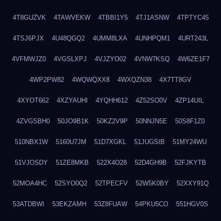
4T8GUZVK
4TAWVEKW
4TBBI1Y5
4TJ1ASNW
4TPTYC45
4TSJ6PJX
4U48QGQ2
4UMM8LXA
4UNHPQM1
4URT243L
4VFMWJZ0
4VGSLXPJ
4VJZYO02
4VNW7KSQ
4W6ZE1F7
4WP2PW82
4WQWQXX8
4WXQZN38
4X7TT8GV
4XYOT662
4XZYAUHI
4YQHH612
4Z52SO0V
4ZP14UIL
4ZVGSBH0
50JO9B1K
50KZ2V9P
50NNJN5E
50S8F1Z0
510NBX1W
5160U7JM
51D7XGKL
51JUGSIB
51MY24WU
51VJOSDY
51ZE8MKB
522X4O28
52D4GH9B
52FJKYTB
52MOA4HC
52SYO0Q2
52TPECFV
52W5K0BY
52XXY91Q
53ATDBWI
53EKZAMH
53Z8FUAW
54PKU5CO
551HGV0S