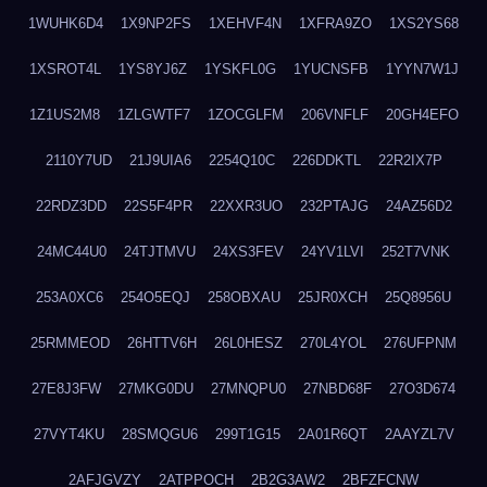
1WUHK6D4
1X9NP2FS
1XEHVF4N
1XFRA9ZO
1XS2YS68
1XSROT4L
1YS8YJ6Z
1YSKFL0G
1YUCNSFB
1YYN7W1J
1Z1US2M8
1ZLGWTF7
1ZOCGLFM
206VNFLF
20GH4EFO
2110Y7UD
21J9UIA6
2254Q10C
226DDKTL
22R2IX7P
22RDZ3DD
22S5F4PR
22XXR3UO
232PTAJG
24AZ56D2
24MC44U0
24TJTMVU
24XS3FEV
24YV1LVI
252T7VNK
253A0XC6
254O5EQJ
258OBXAU
25JR0XCH
25Q8956U
25RMMEOD
26HTTV6H
26L0HESZ
270L4YOL
276UFPNM
27E8J3FW
27MKG0DU
27MNQPU0
27NBD68F
27O3D674
27VYT4KU
28SMQGU6
299T1G15
2A01R6QT
2AAYZL7V
2AFJGVZY
2ATPPOCH
2B2G3AW2
2BFZFCNW