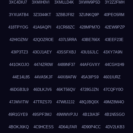
3XC4DIU7
3XMIH0VI
3XMLLD4K
3XWW9P5D
3Y2Z2FMH
3YXUATB4
3Z3344KT
3ZBBJF82
3ZUNKQ9P
40PEO5RM
418TPYOG
41A6AQPI
41CR68ZC
428MPM7O
42EW9PZP
42HIOZNV
42QOZROE
437L5RRA
43BE766X
43EEF23E
43IP3TZ3
43OJ1AEY
43SSFXBJ
43U16JLC
43XY7A9N
441OKOJO
4474ZR0W
4489NF37
44AFGVXY
44CGH1H9
44E14L85
44VA5KJF
44XI8AFW
45A3IPS9
4601IURZ
46DGB3L9
46DLKJV6
46KT56QV
4728GJZN
47CQFY0O
47JMVITW
47TRZS70
47W8J2J2
48QJBQ0X
49MZ8W4O
49R1GYE9
49SPF3MJ
49WWVPJU
4B13IA3F
4B1N5SGO
4BOKJ6KQ
4C9HCESS
4D64LFAR
4D90P4CC
4DV2LKB3