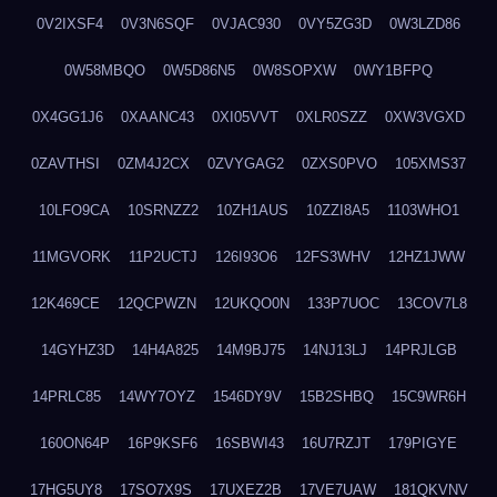
0V2IXSF4
0V3N6SQF
0VJAC930
0VY5ZG3D
0W3LZD86
0W58MBQO
0W5D86N5
0W8SOPXW
0WY1BFPQ
0X4GG1J6
0XAANC43
0XI05VVT
0XLR0SZZ
0XW3VGXD
0ZAVTHSI
0ZM4J2CX
0ZVYGAG2
0ZXS0PVO
105XMS37
10LFO9CA
10SRNZZ2
10ZH1AUS
10ZZI8A5
1103WHO1
11MGVORK
11P2UCTJ
126I93O6
12FS3WHV
12HZ1JWW
12K469CE
12QCPWZN
12UKQO0N
133P7UOC
13COV7L8
14GYHZ3D
14H4A825
14M9BJ75
14NJ13LJ
14PRJLGB
14PRLC85
14WY7OYZ
1546DY9V
15B2SHBQ
15C9WR6H
160ON64P
16P9KSF6
16SBWI43
16U7RZJT
179PIGYE
17HG5UY8
17SO7X9S
17UXEZ2B
17VE7UAW
181QKVNV