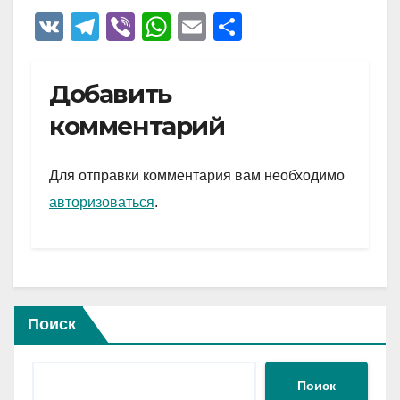
V
T
Vi
W
E
О
K
el
b
h
m
тп
e
er
at
ail
р
Добавить
gr
s
а
комментарий
a
A
в
m
p
и
Для отправки комментария вам необходимо
p
ть
авторизоваться
.
Поиск
Поиск