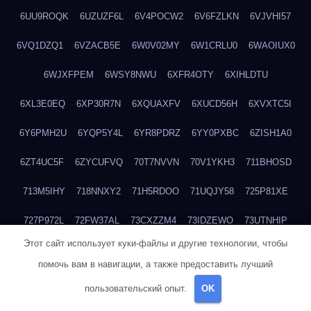
6UU9ROQK
6UZUZF6L
6V4POCW2
6V6FZLKN
6VJVHI57
6VQ1DZQ1
6VZACB5E
6W0V02MY
6W1CRLU0
6WAOIUX0
6WJXFPEM
6WSY8NWU
6XFR4OTY
6XIHLDTU
6XL3E0EQ
6XP30R7N
6XQUAXFV
6XUCD56H
6XVXTC5I
6Y6PMH2U
6YQP5Y4L
6YR8PDRZ
6YY0PXBC
6ZISH1A0
6ZT4UC5F
6ZYCUFVQ
70T7NVVN
70V1YKH3
711BHOSD
713M5IHY
718NNXY2
71H5RDOO
71UQJY58
725P81XE
727P972L
72FW37AL
73CXZZM4
73IDZEWO
73UTNHIP
Этот сайт использует куки-файлы и другие технологии, чтобы
73VKAF4E
740HGIUK
745ACL1O
74DPJX4S
74DVDXRM
помочь вам в навигации, а также предоставить лучший
74FGRN3A
7612HD1B
7651K273
76BJGQ4F
76G4013Z
пользовательский опыт.
OK
76HU4CRK
76LLJI2Y
7777M27H
77BED9B2
77BGMMG4