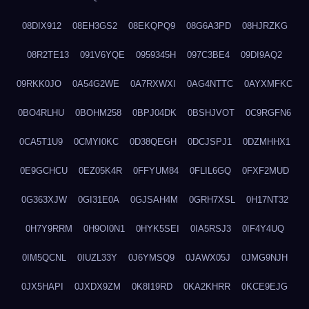
08DIX912
08EH3GS2
08EKQPQ9
08G6A3PD
08HJRZKG
08R2TE13
091V6YQE
0959345H
097C3BE4
09DI9AQ2
09RKK0JO
0A54G2WE
0A7RXWXI
0AG4NTTC
0AYXMFKC
0BO4RLHU
0BOHM258
0BPJ04DK
0BSHJVOT
0C9RGFN6
0CA5T1U9
0CMYI0KC
0D38QEGH
0DCJSPJ1
0DZMHHX1
0E9GCHCU
0EZ05K4R
0FFYUM84
0FLIL6GQ
0FXF2MUD
0G363XJW
0GI31E0A
0GJSAH4M
0GRH7XSL
0H17NT32
0H7Y9RRM
0H9OI0N1
0HYK5SEI
0IA5RSJ3
0IF4Y4UQ
0IM5QCNL
0IUZL33Y
0J6YMSQ9
0JAWX05J
0JMG9NJH
0JX5HAPI
0JXDX9ZM
0K8I19RD
0KA2KHRR
0KCE9EJG