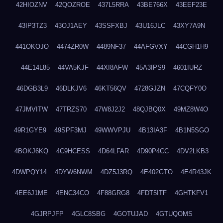
42HIOZNV
42QOZROE
437L5RRA
43BE766X
43EEF23E
43IP3TZ3
43OJ1AEY
43SSFXBJ
43U16JLC
43XY7A9N
441OKOJO
4474ZR0W
4489NF37
44AFGVXY
44CGH1H9
44E14L85
44VA5KJF
44XI8AFW
45A3IPS9
4601IURZ
46DGB3L9
46DLKJV6
46KT56QV
4728GJZN
47CQFY0O
47JMVITW
47TRZS70
47W8J2J2
48QJBQ0X
49MZ8W4O
49R1GYE9
49SPF3MJ
49WWVPJU
4B13IA3F
4B1N5SGO
4BOKJ6KQ
4C9HCESS
4D64LFAR
4D90P4CC
4DV2LKB3
4DWPQY14
4DYW6NWM
4DZ5J3RQ
4E402GTO
4E4R43JK
4EE6J1ME
4ENC34CO
4F88GRG8
4FDT5ITF
4GHTKFV1
4GJRPJFP
4GLC8SBG
4GOTUJAD
4GTUQOMS