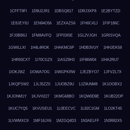
1CFFT9FI
1D9U2JR1
1DBSQ817
1DRJ3XP8
1E2BYTZD
1E8JEY8J
1EN94O56
1EZXAZS6
1FH0C41J
1FIP186C
1FJ0BB6J
1FM8AVFQ
1FP03I5E
1GL2VJGH
1GRISVQA
1GWILLXI
1H4L4ROK
1HAKMC6P
1HDB3VUY
1HHJEK58
1HR93CXT
1I70CGZX
1IASZ8H3
1IF86W04
1IHA2RU7
1IOKJ9IZ
1IOWA7OG
1IWGPKRW
1JEZBYO7
1JFVZL7X
1JKQPSW2
1JL35ZZ0
1JUOBZ9U
1JZ9UNM8
1K1OOBX2
1KJONM1Y
1KJVH227
1KMG68BO
1KQW0D9E
1KUB22OP
1KUC7YQ5
1KVUSEU1
1L0EECVC
1L92C1GM
1LO2KT45
1LVWMXC9
1MF16JX6
1MZGQ4D3
1N3AELFF
1N3R82X5