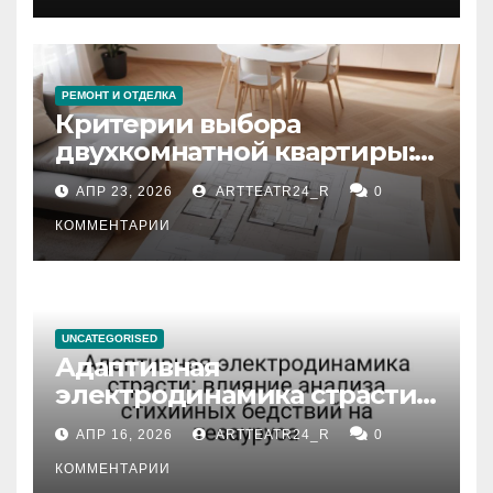
РЕМОНТ И ОТДЕЛКА
Критерии выбора
двухкомнатной квартиры:
планировка, площадь,
АПР 23, 2026
ARTTEATR24_R
0
состояние и документация
КОММЕНТАРИИ
UNCATEGORISED
Адаптивная
электродинамика страсти:
влияние анализа
АПР 16, 2026
ARTTEATR24_R
0
стихийных бедствий на
тезауруса
КОММЕНТАРИИ