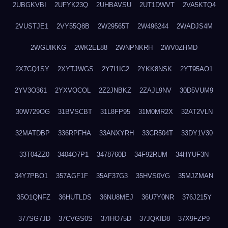
2UBGKVBI
2UFYK23Q
2UHBAVSU
2UT1DWVT
2VA5KTQ4
2VUSTJE1
2VY55Q8B
2W29565T
2W496244
2WADJS4M
2WGUIKKG
2WK2EL88
2WNPNKRH
2WV0ZHMD
2X7CQ1SY
2XYTJWGS
2Y7I1IC2
2YKK8NSK
2YT95AO1
2YV3O361
2YXVOCOL
2Z2JNBKZ
2ZAJL9NV
30D5VUM9
30W729OG
31BVSCBT
31L8FP95
31M0MR2X
32AT2VLN
32MATDBP
336RPFHA
33ANXYRH
33CR504T
33DY1V30
33T04ZZ0
3404O7P1
3478760D
34F92RUM
34HYUF3N
34Y7PBO1
357AGF1F
35AF37G3
35HVS0VG
35MJZMAN
35O1QNFZ
36HUTLDS
36NU8MEJ
36U7Y0NR
376J215Y
377SG7JD
37CVGS0S
37IHO75D
37JQKID8
37X9FZP9