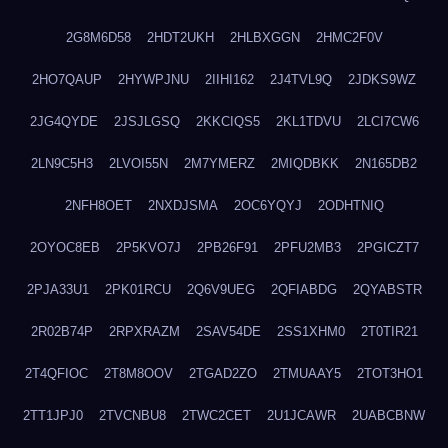
2G8M6D58
2HDT2UKH
2HLBXGGN
2HMC2F0V
2HO7QAUP
2HYWPJNU
2IIHI162
2J4TVL9Q
2JDKS9WZ
2JG4QYDE
2JSJLGSQ
2KKCIQS5
2KL1TDVU
2LCI7CW6
2LN9C5H3
2LVOI55N
2M7YMERZ
2MIQDBKK
2N165DB2
2NFH8OET
2NXDJSMA
2OC6YQYJ
2ODHTNIQ
2OYOC8EB
2P5KVO7J
2PB26F91
2PFU2MB3
2PGICZT7
2PJA33U1
2PK01RCU
2Q6V9UEG
2QFIABDG
2QYABSTR
2R02B74P
2RPXRAZM
2SAV54DE
2SS1XHM0
2T0TIR21
2T4QFIOC
2T8M8OOV
2TGAD2ZO
2TMUAAY5
2TOT3HO1
2TT1JPJ0
2TVCNBU8
2TWC2CET
2U1JCAWR
2UABCBNW