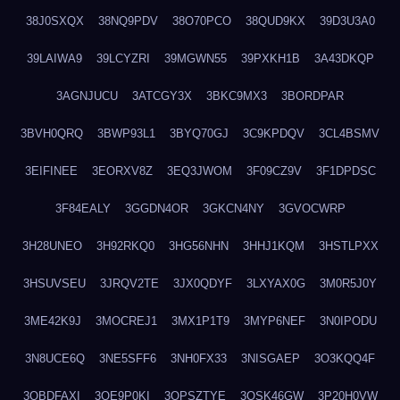
38J0SXQX
38NQ9PDV
38O70PCO
38QUD9KX
39D3U3A0
39LAIWA9
39LCYZRI
39MGWN55
39PXKH1B
3A43DKQP
3AGNJUCU
3ATCGY3X
3BKC9MX3
3BORDPAR
3BVH0QRQ
3BWP93L1
3BYQ70GJ
3C9KPDQV
3CL4BSMV
3EIFINEE
3EORXV8Z
3EQ3JWOM
3F09CZ9V
3F1DPDSC
3F84EALY
3GGDN4OR
3GKCN4NY
3GVOCWRP
3H28UNEO
3H92RKQ0
3HG56NHN
3HHJ1KQM
3HSTLPXX
3HSUVSEU
3JRQV2TE
3JX0QDYF
3LXYAX0G
3M0R5J0Y
3ME42K9J
3MOCREJ1
3MX1P1T9
3MYP6NEF
3N0IPODU
3N8UCE6Q
3NE5SFF6
3NH0FX33
3NISGAEP
3O3KQQ4F
3OBDFAXI
3OE9P0KI
3OPSZTYE
3OSK46GW
3P20H0VW