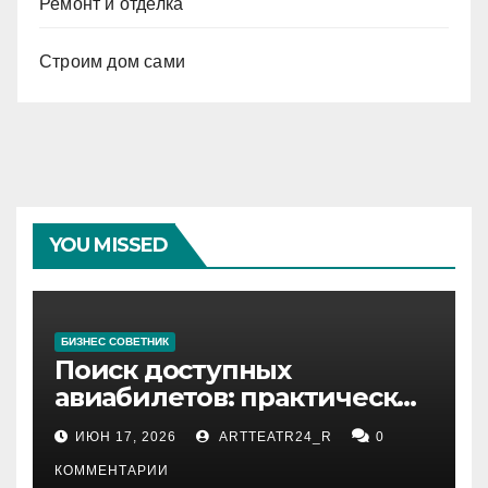
Ремонт и отделка
Строим дом сами
YOU MISSED
БИЗНЕС СОВЕТНИК
Поиск доступных
авиабилетов: практические
рекомендации
ИЮН 17, 2026
ARTTEATR24_R
0
КОММЕНТАРИИ