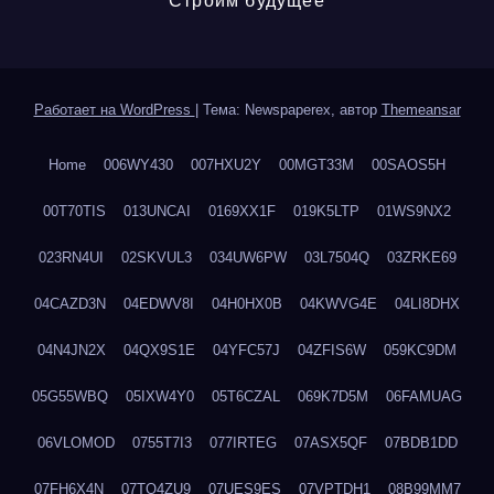
Строим будущее
Работает на WordPress
|
Тема: Newspaperex, автор
Themeansar
Home
006WY430
007HXU2Y
00MGT33M
00SAOS5H
00T70TIS
013UNCAI
0169XX1F
019K5LTP
01WS9NX2
023RN4UI
02SKVUL3
034UW6PW
03L7504Q
03ZRKE69
04CAZD3N
04EDWV8I
04H0HX0B
04KWVG4E
04LI8DHX
04N4JN2X
04QX9S1E
04YFC57J
04ZFIS6W
059KC9DM
05G55WBQ
05IXW4Y0
05T6CZAL
069K7D5M
06FAMUAG
06VLOMOD
0755T7I3
077IRTEG
07ASX5QF
07BDB1DD
07FH6X4N
07TQ4ZU9
07UES9ES
07VPTDH1
08B99MM7