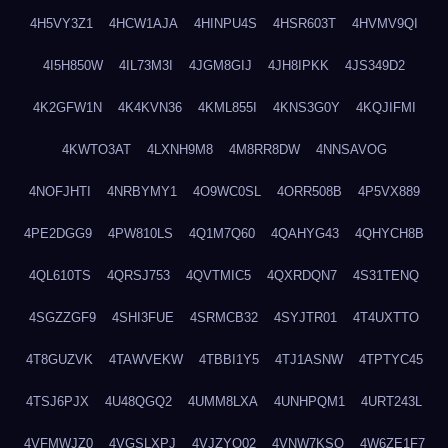
4H5VY3Z1
4HCW1AJA
4HINPU4S
4HSR603T
4HVMV9QI
4I5H850W
4IL73M3I
4JGM8GIJ
4JH8IPKK
4JS349D2
4K2GFW1N
4K4KVN36
4KML855I
4KNS3G0Y
4KQJIFMI
4KWTO3AT
4LXNH9M8
4M8RR8DW
4NNSAVOG
4NOFJHTI
4NRBYMY1
4O9WC0SL
4ORR508B
4P5VX889
4PE2DGG9
4PW810LS
4Q1M7Q60
4QAHYG43
4QHYCH8B
4QL610TS
4QRSJ753
4QVTMIC5
4QXRDQN7
4S31TENQ
4SGZZGF9
4SHI3FUE
4SRMCB32
4SYJTR01
4T4UXTTO
4T8GUZVK
4TAWVEKW
4TBBI1Y5
4TJ1ASNW
4TPTYC45
4TSJ6PJX
4U48QGQ2
4UMM8LXA
4UNHPQM1
4URT243L
4VFMWJZ0
4VGSLXPJ
4VJZYO02
4VNW7KSQ
4W6ZE1F7