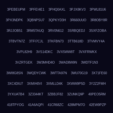
3PEBEUPM
3PFEI4E1
3PHQ0AXL
3PJX8KV3
3PWL81U6
3PX3NDPK
3QBNPSU7
3QPKYD3H
3R660UUO
3R8OBY8R
3RJJOB51
3RM5TAUQ
3RV0N612
3SRBQEDJ
3SXFZOBA
3TBVTN7Z
3TFI7CJL
3TKFBN73
3TTB618D
3TVMVY4A
3VPL82H9
3VS14DKC
3VX5WW8T
3VXFRWKX
3VZRTGEK
3W3MHD4O
3WAD8W9N
3WDTF1N3
3WI8G8SN
3WQDYCWK
3WTTA97N
3WU70G19
3X71FE60
3XC4DIU7
3XMIH0VI
3XMLLD4K
3XWW9P5D
3Y2Z2FMH
3YXUATB4
3Z3344KT
3ZBBJF82
3ZUNKQ9P
40PEO5RM
418TPYOG
41A6AQPI
41CR68ZC
428MPM7O
42EW9PZP