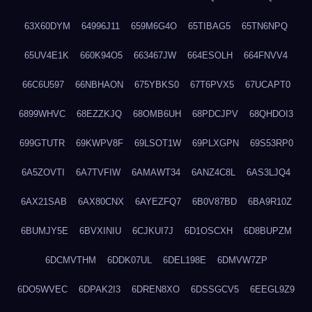
63X60DYM
64996J11
659M6G4O
65TIBAG5
65TN6NPQ
65UV4E1K
660K94O5
663467JW
664ESOLH
664FNVV4
66C6U597
66NBHAON
675YBKS0
67T6PVX5
67UCAPT0
6899WHVC
68EZZKJQ
68OMB6UH
68PDCJPV
68QHDOI3
699GTUTR
69KWPV8F
69LSOT1W
69PLXGPN
69S53RP0
6A5ZOVTI
6A7TVFIW
6AMAWT34
6ANZ4C8L
6AS3LJQ4
6AX21SAB
6AX80CNX
6AYEZFQ7
6B0V87BD
6BA9R10Z
6BUMJY5E
6BVXINIU
6CJKUI7J
6D1OSCXH
6D8BUPZM
6DCMVTHM
6DDK07UL
6DEL198E
6DMVW7ZP
6DO5WVEC
6DPAK2I3
6DREN8XO
6DSSGCV5
6EEGL9Z9