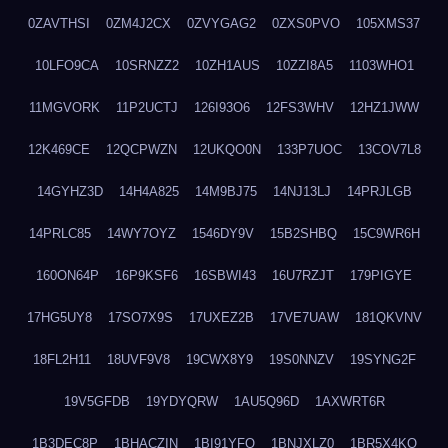
0ZAVTHSI
0ZM4J2CX
0ZVYGAG2
0ZXS0PVO
105XMS37
10LFO9CA
10SRNZZ2
10ZH1AUS
10ZZI8A5
1103WHO1
11MGVORK
11P2UCTJ
126I93O6
12FS3WHV
12HZ1JWW
12K469CE
12QCPWZN
12UKQO0N
133P7UOC
13COV7L8
14GYHZ3D
14H4A825
14M9BJ75
14NJ13LJ
14PRJLGB
14PRLC85
14WY7OYZ
1546DY9V
15B2SHBQ
15C9WR6H
160ON64P
16P9KSF6
16SBWI43
16U7RZJT
179PIGYE
17HG5UY8
17SO7X9S
17UXEZ2B
17VE7UAW
181QKVNV
18FL2H11
18UVF9V8
19CWX8Y9
19S0NNZV
19SYNG2F
19V5GFDB
19YDYQRW
1AU5Q96D
1AXWRT6R
1B3DEC8P
1BHACZIN
1BI91YFQ
1BNJXLZ0
1BR5X4KO