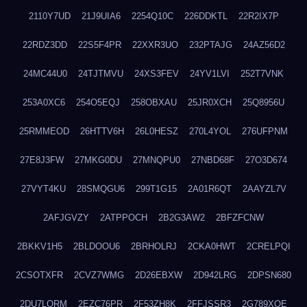
2110Y7UD
21J9UIA6
2254Q10C
226DDKTL
22R2IX7P
22RDZ3DD
22S5F4PR
22XXR3UO
232PTAJG
24AZ56D2
24MC44U0
24TJTMVU
24XS3FEV
24YV1LVI
252T7VNK
253A0XC6
254O5EQJ
258OBXAU
25JR0XCH
25Q8956U
25RMMEOD
26HTTV6H
26L0HESZ
270L4YOL
276UFPNM
27E8J3FW
27MKG0DU
27MNQPU0
27NBD68F
27O3D674
27VYT4KU
28SMQGU6
299T1G15
2A01R6QT
2AAYZL7V
2AFJGVZY
2ATPPOCH
2B2G3AW2
2BFZFCNW
2BKKV1H5
2BLDOOU6
2BRHOLRJ
2CKA0HWT
2CRELPQI
2CSOTXFR
2CVZ7WMG
2D26EBXW
2D942LRG
2DPSN680
2DU7LORM
2EZC76PR
2F53ZH8K
2FFJSSR3
2G789XQE