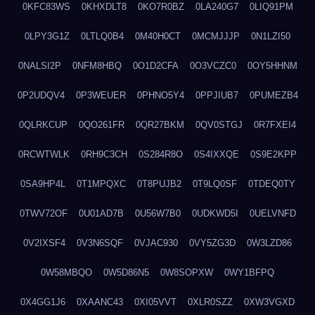
0KFC83WS
0KHXDLT8
0KO7R0BZ
0LA240G7
0LIQ91PM
0LPY3G1Z
0LTLQ0B4
0M40H0CT
0MCMJJJP
0N1LZI50
0NALSI2P
0NFM8HBQ
0O1D2CFA
0O3VCZC0
0OY5HHNM
0P2UDQV4
0P3WEUER
0PHNO5Y4
0PPJIUB7
0PUMEZB4
0QLRKCUP
0QO261FR
0QR27BKM
0QV0STGJ
0R7FXEI4
0RCWTWLK
0RH9C3CH
0S284R8O
0S4IXXQE
0S9E2KPP
0SA9HP4L
0T1MPQXC
0T8PUJB2
0T9LQ0SF
0TDEQ0TY
0TWV72OF
0U01AD7B
0U56W7B0
0UDKWD5I
0UELVNFD
0V2IXSF4
0V3N6SQF
0VJAC930
0VY5ZG3D
0W3LZD86
0W58MBQO
0W5D86N5
0W8SOPXW
0WY1BFPQ
0X4GG1J6
0XAANC43
0XI05VVT
0XLR0SZZ
0XW3VGXD