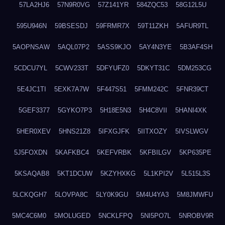
57LA2HJ6
57N9R0VG
57Z141YR
584ZQC53
58G12L5U
595U946N
59BSESDJ
59FRMR7X
59T11ZKH
5AFUR9TL
5AOPNSAW
5AQL07P2
5ASS9KJO
5AY4N3YE
5B3AF4SH
5CDCU7YL
5CWV233T
5DFYUFZ0
5DKYT31C
5DM253CG
5E4JC1TI
5EXK7A7W
5F447S51
5FMM242C
5FNR39CT
5GEF3377
5GYKO7P3
5H18E5N3
5H4C8VII
5HANI4XK
5HER0XEV
5HNS21Z8
5IFXGJFK
5IITXOZY
5IVSLWGV
5J5FOXDN
5KAFKBC4
5KEFVRBK
5KFBILGV
5KP635PE
5KSAQAB8
5KT1DCUW
5KZYHXKG
5L1KPI2V
5L515L3S
5LCKQGH7
5LOVPA8C
5LY0K9GU
5M4U4YA3
5M8JMWFU
5MC4C6M0
5MOLUGED
5NCKLFPQ
5NI5PO7L
5NROBV9R