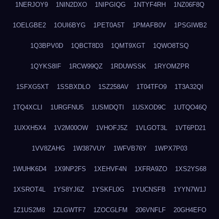
1NERJOY9
1NIN2DXO
1NIPGIQG
1NTYF4RH
1NZ06F8Q
1OELGBE2
1OUI6BYG
1PET0A5T
1PMAFB0V
1PSGIWB2
1Q3BPV0D
1QBCT8D3
1QMT9XGT
1QWO8TSQ
1QYKS8IF
1RCW99QZ
1RDUWSSK
1RYOMZPR
1SFXG5XT
1SSBXDLO
1SZ258AV
1T04TFO9
1T3A32QI
1TQ4XCLI
1URGFNU5
1USMDQTI
1USXOD9C
1UTQO46Q
1UXXH5X4
1V2M00OW
1VHOFJ5Z
1VLGOT3L
1VT6PD21
1VV8ZAHG
1W387VUY
1WFVB76Y
1WPX7P03
1WUHK6D4
1X9NP2FS
1XEHVF4N
1XFRA9ZO
1XS2YS68
1XSROT4L
1YS8YJ6Z
1YSKFL0G
1YUCNSFB
1YYN7W1J
1Z1US2M8
1ZLGWTF7
1ZOCGLFM
206VNFLF
20GH4EFO