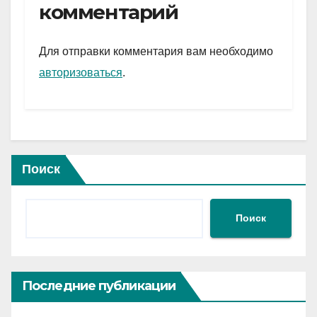
gr
s
а
комментарий
a
A
в
m
p
и
Для отправки комментария вам необходимо
p
ть
авторизоваться
.
Поиск
Поиск
Последние публикации