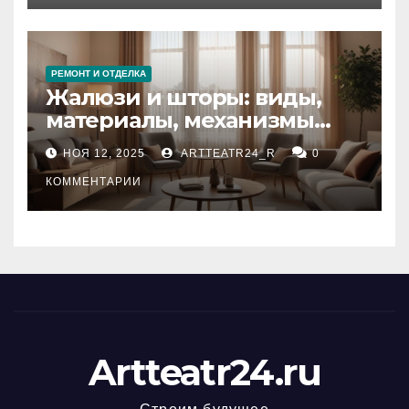
РЕМОНТ И ОТДЕЛКА
Жалюзи и шторы: виды,
материалы, механизмы
управления и уход
НОЯ 12, 2025
ARTTEATR24_R
0
КОММЕНТАРИИ
Artteatr24.ru