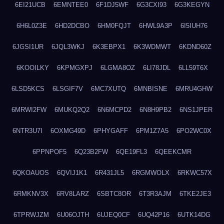
6EI21UCB
6EMNTEE0
6F1DJ5WF
6G3CXI93
6G3KEGYN
6H6L0Z3E
6HD2DCBO
6HM0FQJT
6HWL9A3P
6I5IUH76
6JGSI1UR
6JQL3WKJ
6K3EBPX1
6K3WDMWT
6KDND60Z
6KOOILKY
6KPMGXPJ
6LGMA8OZ
6LI78JDL
6LL59T6X
6LSD5KCS
6LSGIF7V
6MC7XUTQ
6MNBISNE
6MRU4GHW
6MRWI2FW
6MUKQ2Q2
6N6MCPD2
6N8H9PB2
6NS1JPER
6NTR3U7I
6OXMG49D
6PHYGAFF
6PM1Z7A5
6PO2WC0X
6PPNPOF5
6Q23B2FW
6QE19FL3
6QEEKCMR
6QKOAUOS
6QVIJ1K1
6R431JL5
6RGMWOLX
6RKWC57X
6RMKNV3X
6RV8LARZ
6SBTC8OR
6T3R3AJM
6TKE2JE3
6TPRWJZM
6U06OJTH
6UJEQ0CF
6UQ42P16
6UTK14DG