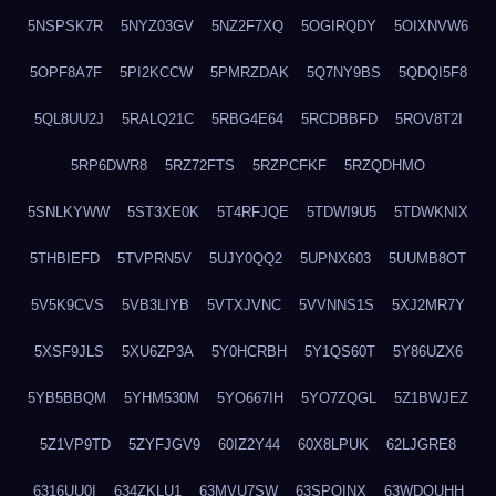
5NSPSK7R
5NYZ03GV
5NZ2F7XQ
5OGIRQDY
5OIXNVW6
5OPF8A7F
5PI2KCCW
5PMRZDAK
5Q7NY9BS
5QDQI5F8
5QL8UU2J
5RALQ21C
5RBG4E64
5RCDBBFD
5ROV8T2I
5RP6DWR8
5RZ72FTS
5RZPCFKF
5RZQDHMO
5SNLKYWW
5ST3XE0K
5T4RFJQE
5TDWI9U5
5TDWKNIX
5THBIEFD
5TVPRN5V
5UJY0QQ2
5UPNX603
5UUMB8OT
5V5K9CVS
5VB3LIYB
5VTXJVNC
5VVNNS1S
5XJ2MR7Y
5XSF9JLS
5XU6ZP3A
5Y0HCRBH
5Y1QS60T
5Y86UZX6
5YB5BBQM
5YHM530M
5YO667IH
5YO7ZQGL
5Z1BWJEZ
5Z1VP9TD
5ZYFJGV9
60IZ2Y44
60X8LPUK
62LJGRE8
6316UU0I
634ZKLU1
63MVU7SW
63SPQINX
63WDQUHH