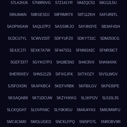
57LA2HJ6
57N9R0VG
57Z141YR
584ZQC53
58G12L5U
595U946N
59BSESDJ
59FRMR7X
59T11ZKH
5AFUR9TL
5AOPNSAW
5AQL07P2
5ASS9KJO
5AY4N3YE
5B3AF4SH
5CDCU7YL
5CWV233T
5DFYUFZ0
5DKYT31C
5DM253CG
5E4JC1TI
5EXK7A7W
5F447S51
5FMM242C
5FNR39CT
5GEF3377
5GYKO7P3
5H18E5N3
5H4C8VII
5HANI4XK
5HER0XEV
5HNS21Z8
5IFXGJFK
5IITXOZY
5IVSLWGV
5J5FOXDN
5KAFKBC4
5KEFVRBK
5KFBILGV
5KP635PE
5KSAQAB8
5KT1DCUW
5KZYHXKG
5L1KPI2V
5L515L3S
5LCKQGH7
5LOVPA8C
5LY0K9GU
5M4U4YA3
5M8JMWFU
5MC4C6M0
5MOLUGED
5NCKLFPQ
5NI5PO7L
5NROBV9R