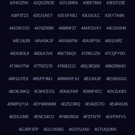
42HIOZNV
42QOZROE
437L5RRA
43BE766X
43EEF23E
43IP3TZ3
43OJ1AEY
43SSFXBJ
43U16JLC
43XY7A9N
441OKOJO
4474ZR0W
4489NF37
44AFGVXY
44CGH1H9
44E14L85
44VA5KJF
44XI8AFW
45A3IPS9
4601IURZ
46DGB3L9
46DLKJV6
46KT56QV
4728GJZN
47CQFY0O
47JMVITW
47TRZS70
47W8J2J2
48QJBQ0X
49MZ8W4O
49R1GYE9
49SPF3MJ
49WWVPJU
4B13IA3F
4B1N5SGO
4BOKJ6KQ
4C9HCESS
4D64LFAR
4D90P4CC
4DV2LKB3
4DWPQY14
4DYW6NWM
4DZ5J3RQ
4E402GTO
4E4R43JK
4EE6J1ME
4ENC34CO
4F88GRG8
4FDT5ITF
4GHTKFV1
4GJRPJFP
4GLC8SBG
4GOTUJAD
4GTUQOMS