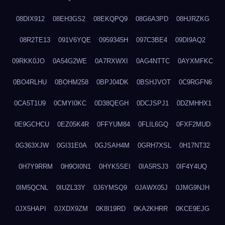
08DIX912
08EH3GS2
08EKQPQ9
08G6A3PD
08HJRZKG
08R2TE13
091V6YQE
0959345H
097C3BE4
09DI9AQ2
09RKK0JO
0A54G2WE
0A7RXWXI
0AG4NTTC
0AYXMFKC
0BO4RLHU
0BOHM258
0BPJ04DK
0BSHJVOT
0C9RGFN6
0CA5T1U9
0CMYI0KC
0D38QEGH
0DCJSPJ1
0DZMHHX1
0E9GCHCU
0EZ05K4R
0FFYUM84
0FLIL6GQ
0FXF2MUD
0G363XJW
0GI31E0A
0GJSAH4M
0GRH7XSL
0H17NT32
0H7Y9RRM
0H9OI0N1
0HYK5SEI
0IA5RSJ3
0IF4Y4UQ
0IM5QCNL
0IUZL33Y
0J6YMSQ9
0JAWX05J
0JMG9NJH
0JX5HAPI
0JXDX9ZM
0K8I19RD
0KA2KHRR
0KCE9EJG