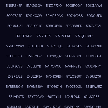
5NSPSK7R
5NYZ03GV
5NZ2F7XQ
5OGIRQDY
5OIXNVW6
5OPF8A7F
5PI2KCCW
5PMRZDAK
5Q7NY9BS
5QDQI5F8
5QL8UU2J
5RALQ21C
5RBG4E64
5RCDBBFD
5ROV8T2I
5RP6DWR8
5RZ72FTS
5RZPCFKF
5RZQDHMO
5SNLKYWW
5ST3XE0K
5T4RFJQE
5TDWI9U5
5TDWKNIX
5THBIEFD
5TVPRN5V
5UJY0QQ2
5UPNX603
5UUMB8OT
5V5K9CVS
5VB3LIYB
5VTXJVNC
5VVNNS1S
5XJ2MR7Y
5XSF9JLS
5XU6ZP3A
5Y0HCRBH
5Y1QS60T
5Y86UZX6
5YB5BBQM
5YHM530M
5YO667IH
5YO7ZQGL
5Z1BWJEZ
5Z1VP9TD
5ZYFJGV9
60IZ2Y44
60X8LPUK
62LJGRE8
6316UU0I
634ZKLU1
63MVU7SW
63SPQINX
63WDQUHH