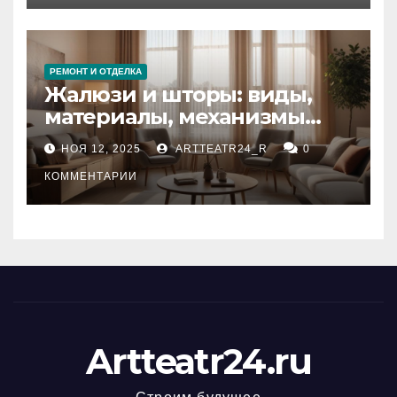
РЕМОНТ И ОТДЕЛКА
Жалюзи и шторы: виды,
материалы, механизмы
управления и уход
НОЯ 12, 2025
ARTTEATR24_R
0
КОММЕНТАРИИ
Artteatr24.ru