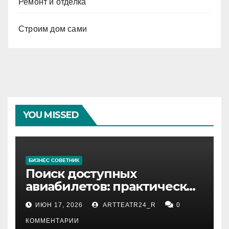
Ремонт и отделка
Строим дом сами
YOU MISSED
БИЗНЕС СОВЕТНИК
Поиск доступных
авиабилетов: практические
рекомендации
ИЮН 17, 2026
ARTTEATR24_R
0
КОММЕНТАРИИ