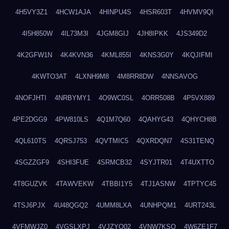
4H5VY3Z1
4HCW1AJA
4HINPU4S
4HSR603T
4HVMV9QI
4I5H850W
4IL73M3I
4JGM8GIJ
4JH8IPKK
4JS349D2
4K2GFW1N
4K4KVN36
4KML855I
4KNS3G0Y
4KQJIFMI
4KWTO3AT
4LXNH9M8
4M8RR8DW
4NNSAVOG
4NOFJHTI
4NRBYMY1
4O9WC0SL
4ORR508B
4P5VX889
4PE2DGG9
4PW810LS
4Q1M7Q60
4QAHYG43
4QHYCH8B
4QL610TS
4QRSJ753
4QVTMIC5
4QXRDQN7
4S31TENQ
4SGZZGF9
4SHI3FUE
4SRMCB32
4SYJTR01
4T4UXTTO
4T8GUZVK
4TAWVEKW
4TBBI1Y5
4TJ1ASNW
4TPTYC45
4TSJ6PJX
4U48QGQ2
4UMM8LXA
4UNHPQM1
4URT243L
4VFMWJZ0
4VGSLXPJ
4VJZYO02
4VNW7KSQ
4W6ZE1F7