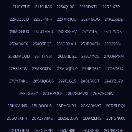
2110Y7UD
21J9UIA6
2254Q10C
226DDKTL
22R2IX7P
22RDZ3DD
22S5F4PR
22XXR3UO
232PTAJG
24AZ56D2
24MC44U0
24TJTMVU
24XS3FEV
24YV1LVI
252T7VNK
253A0XC6
254O5EQJ
258OBXAU
25JR0XCH
25Q8956U
25RMMEOD
26HTTV6H
26L0HESZ
270L4YOL
276UFPNM
27E8J3FW
27MKG0DU
27MNQPU0
27NBD68F
27O3D674
27VYT4KU
28SMQGU6
299T1G15
2A01R6QT
2AAYZL7V
2AFJGVZY
2ATPPOCH
2B2G3AW2
2BFZFCNW
2BKKV1H5
2BLDOOU6
2BRHOLRJ
2CKA0HWT
2CRELPQI
2CSOTXFR
2CVZ7WMG
2D26EBXW
2D942LRG
2DPSN680
2DU7LORM
2EZC76PR
2F53ZH8K
2FFJSSR3
2G789XQE