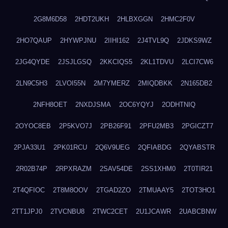
2G8M6D58
2HDT2UKH
2HLBXGGN
2HMC2F0V
2HO7QAUP
2HYWPJNU
2IIHI162
2J4TVL9Q
2JDKS9WZ
2JG4QYDE
2JSJLGSQ
2KKCIQS5
2KL1TDVU
2LCI7CW6
2LN9C5H3
2LVOI55N
2M7YMERZ
2MIQDBKK
2N165DB2
2NFH8OET
2NXDJSMA
2OC6YQYJ
2ODHTNIQ
2OYOC8EB
2P5KVO7J
2PB26F91
2PFU2MB3
2PGICZT7
2PJA33U1
2PK01RCU
2Q6V9UEG
2QFIABDG
2QYABSTR
2R02B74P
2RPXRAZM
2SAV54DE
2SS1XHM0
2T0TIR21
2T4QFIOC
2T8M8OOV
2TGAD2ZO
2TMUAAY5
2TOT3HO1
2TT1JPJ0
2TVCNBU8
2TWC2CET
2U1JCAWR
2UABCBNW