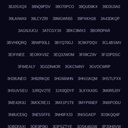
38J0SXQX
38NQ9PDV
38O70PCO
38QUD9KX
39D3U3A0
39LAIWA9
39LCYZRI
39MGWN55
39PXKH1B
3A43DKQP
3AGNJUCU
3ATCGY3X
3BKC9MX3
3BORDPAR
3BVH0QRQ
3BWP93L1
3BYQ70GJ
3C9KPDQV
3CL4BSMV
3EIFINEE
3EORXV8Z
3EQ3JWOM
3F09CZ9V
3F1DPDSC
3F84EALY
3GGDN4OR
3GKCN4NY
3GVOCWRP
3H28UNEO
3H92RKQ0
3HG56NHN
3HHJ1KQM
3HSTLPXX
3HSUVSEU
3JRQV2TE
3JX0QDYF
3LXYAX0G
3M0R5J0Y
3ME42K9J
3MOCREJ1
3MX1P1T9
3MYP6NEF
3N0IPODU
3N8UCE6Q
3NE5SFF6
3NH0FX33
3NISGAEP
3O3KQQ4F
3OBDFAXI
3OE9P0KI
3OPSZTYE
3OSK46GW
3P20H0VW