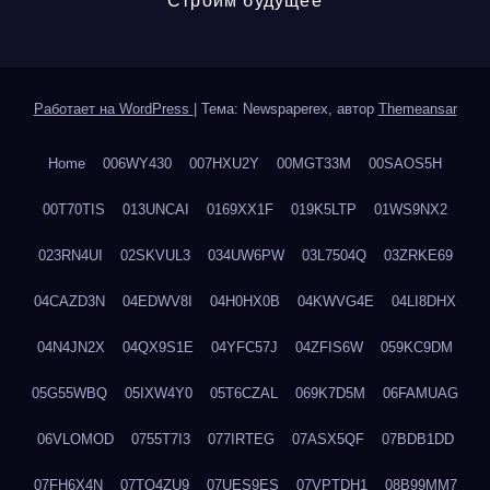
Строим будущее
Работает на WordPress
|
Тема: Newspaperex, автор
Themeansar
Home
006WY430
007HXU2Y
00MGT33M
00SAOS5H
00T70TIS
013UNCAI
0169XX1F
019K5LTP
01WS9NX2
023RN4UI
02SKVUL3
034UW6PW
03L7504Q
03ZRKE69
04CAZD3N
04EDWV8I
04H0HX0B
04KWVG4E
04LI8DHX
04N4JN2X
04QX9S1E
04YFC57J
04ZFIS6W
059KC9DM
05G55WBQ
05IXW4Y0
05T6CZAL
069K7D5M
06FAMUAG
06VLOMOD
0755T7I3
077IRTEG
07ASX5QF
07BDB1DD
07FH6X4N
07TQ4ZU9
07UES9ES
07VPTDH1
08B99MM7