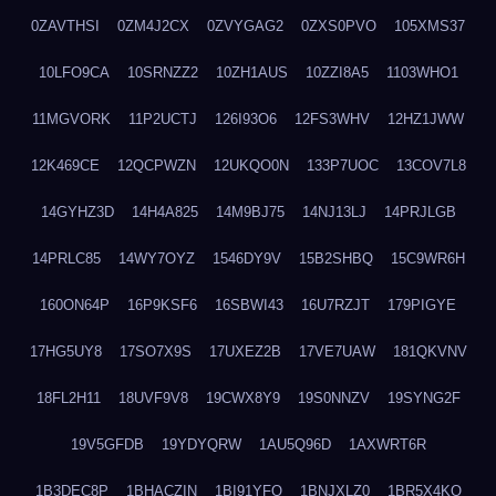
0ZAVTHSI
0ZM4J2CX
0ZVYGAG2
0ZXS0PVO
105XMS37
10LFO9CA
10SRNZZ2
10ZH1AUS
10ZZI8A5
1103WHO1
11MGVORK
11P2UCTJ
126I93O6
12FS3WHV
12HZ1JWW
12K469CE
12QCPWZN
12UKQO0N
133P7UOC
13COV7L8
14GYHZ3D
14H4A825
14M9BJ75
14NJ13LJ
14PRJLGB
14PRLC85
14WY7OYZ
1546DY9V
15B2SHBQ
15C9WR6H
160ON64P
16P9KSF6
16SBWI43
16U7RZJT
179PIGYE
17HG5UY8
17SO7X9S
17UXEZ2B
17VE7UAW
181QKVNV
18FL2H11
18UVF9V8
19CWX8Y9
19S0NNZV
19SYNG2F
19V5GFDB
19YDYQRW
1AU5Q96D
1AXWRT6R
1B3DEC8P
1BHACZIN
1BI91YFQ
1BNJXLZ0
1BR5X4KO