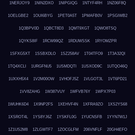
1NERJOY9
1NIN2DXO
1NIPGIQG
1NTYF4RH
1NZ06F8Q
1OELGBE2
1OUI6BYG
1PET0A5T
1PMAFB0V
1PSGIWB2
1Q3BPV0D
1QBCT8D3
1QMT9XGT
1QWO8TSQ
1QYKS8IF
1RCW99QZ
1RDUWSSK
1RYOMZPR
1SFXG5XT
1SSBXDLO
1SZ258AV
1T04TFO9
1T3A32QI
1TQ4XCLI
1URGFNU5
1USMDQTI
1USXOD9C
1UTQO46Q
1UXXH5X4
1V2M00OW
1VHOFJ5Z
1VLGOT3L
1VT6PD21
1VV8ZAHG
1W387VUY
1WFVB76Y
1WPX7P03
1WUHK6D4
1X9NP2FS
1XEHVF4N
1XFRA9ZO
1XS2YS68
1XSROT4L
1YS8YJ6Z
1YSKFL0G
1YUCNSFB
1YYN7W1J
1Z1US2M8
1ZLGWTF7
1ZOCGLFM
206VNFLF
20GH4EFO