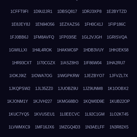
1CFFT9FI
1D9U2JR1
1DBSQ817
1DRJ3XP8
1E2BYTZD
1E8JEY8J
1EN94O56
1EZXAZS6
1FH0C41J
1FIP186C
1FJ0BB6J
1FM8AVFQ
1FP03I5E
1GL2VJGH
1GRISVQA
1GWILLXI
1H4L4ROK
1HAKMC6P
1HDB3VUY
1HHJEK58
1HR93CXT
1I70CGZX
1IASZ8H3
1IF86W04
1IHA2RU7
1IOKJ9IZ
1IOWA7OG
1IWGPKRW
1JEZBYO7
1JFVZL7X
1JKQPSW2
1JL35ZZ0
1JUOBZ9U
1JZ9UNM8
1K1OOBX2
1KJONM1Y
1KJVH227
1KMG68BO
1KQW0D9E
1KUB22OP
1KUC7YQ5
1KVUSEU1
1L0EECVC
1L92C1GM
1LO2KT45
1LVWMXC9
1MF16JX6
1MZGQ4D3
1N3AELFF
1N3R82X5