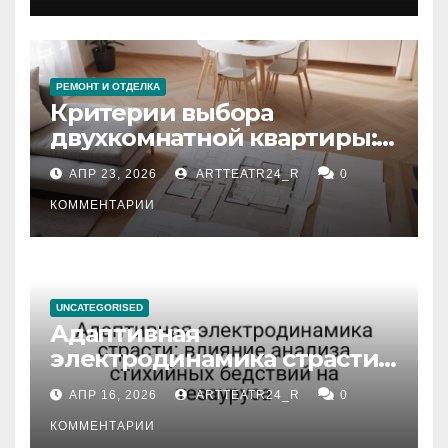
РЕМОНТ И ОТДЕЛКА
Критерии выбора
двухкомнатной квартиры:
планировка, площадь,
АПР 23, 2026
ARTTEATR24_R
0
состояние и документация
КОММЕНТАРИИ
UNCATEGORISED
Адаптивная
электродинамика страсти:
влияние анализа
АПР 16, 2026
ARTTEATR24_R
0
стихийных бедствий на
тезауруса
КОММЕНТАРИИ