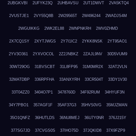
2UBGKVBI
2UFYK23Q
2UHBAVSU
2UT1DWVT
2VA5KTQ4
2VUSTJE1
2VY55Q8B
2W29565T
2W496244
2WADJS4M
2WGUIKKG
2WK2EL88
2WNPNKRH
2WV0ZHMD
2X7CQ1SY
2XYTJWGS
2Y7I1IC2
2YKK8NSK
2YT95AO1
2YV3O361
2YXVOCOL
2Z2JNBKZ
2ZAJL9NV
30D5VUM9
30W729OG
31BVSCBT
31L8FP95
31M0MR2X
32AT2VLN
32MATDBP
336RPFHA
33ANXYRH
33CR504T
33DY1V30
33T04ZZ0
3404O7P1
3478760D
34F92RUM
34HYUF3N
34Y7PBO1
357AGF1F
35AF37G3
35HVS0VG
35MJZMAN
35O1QNFZ
36HUTLDS
36NU8MEJ
36U7Y0NR
376J215Y
377SG7JD
37CVGS0S
37IHO75D
37JQKID8
37X9FZP9