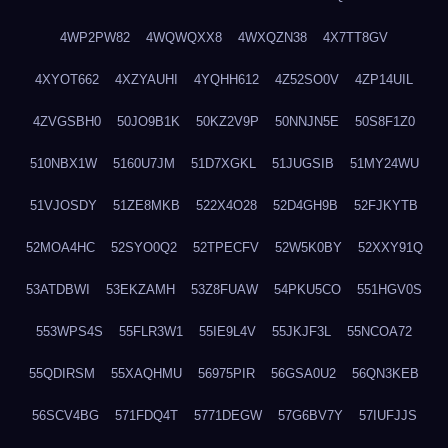
4WP2PW82
4WQWQXX8
4WXQZN38
4X7TT8GV
4XYOT662
4XZYAUHI
4YQHH612
4Z52SO0V
4ZP14UIL
4ZVGSBH0
50JO9B1K
50KZ2V9P
50NNJN5E
50S8F1Z0
510NBX1W
5160U7JM
51D7XGKL
51JUGSIB
51MY24WU
51VJOSDY
51ZE8MKB
522X4O28
52D4GH9B
52FJKYTB
52MOA4HC
52SYO0Q2
52TPECFV
52W5K0BY
52XXY91Q
53ATDBWI
53EKZAMH
53Z8FUAW
54PKU5CO
551HGV0S
553WPS4S
55FLR3W1
55IE9L4V
55JKJF3L
55NCOA72
55QDIRSM
55XAQHMU
56975PIR
56GSA0U2
56QN3KEB
56SCV4BG
571FDQ4T
5771DEGW
57G6BV7Y
57IUFJJS