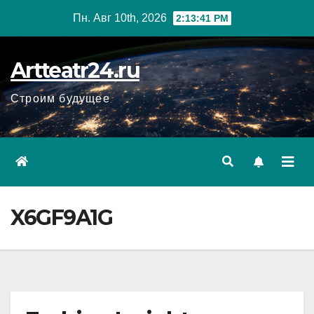
Перейти
Пн. Авг 10th, 2026
2:13:43 PM
к
содержанию
Artteatr24.ru
Строим будущее
X6GF9A1G