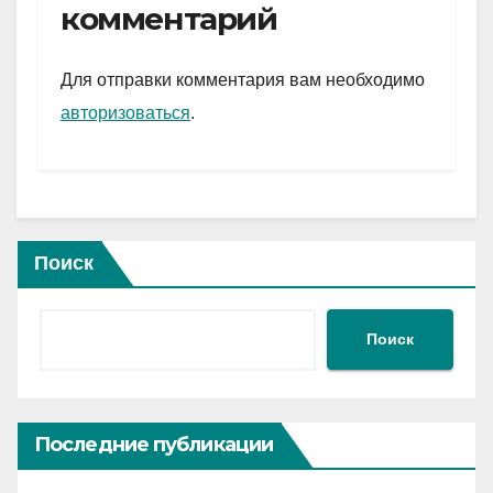
gr
s
а
комментарий
a
A
в
m
p
и
Для отправки комментария вам необходимо
p
ть
авторизоваться
.
Поиск
Поиск
Последние публикации