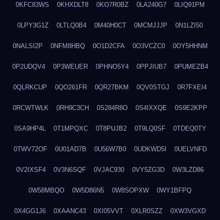
0KFC83WS
0KHXDLT8
0KO7R0BZ
0LA240G7
0LIQ91PM
0LPY3G1Z
0LTLQ0B4
0M40H0CT
0MCMJJJP
0N1LZI50
0NALSI2P
0NFM8HBQ
0O1D2CFA
0O3VCZC0
0OY5HHNM
0P2UDQV4
0P3WEUER
0PHNO5Y4
0PPJIUB7
0PUMEZB4
0QLRKCUP
0QO261FR
0QR27BKM
0QV0STGJ
0R7FXEI4
0RCWTWLK
0RH9C3CH
0S284R8O
0S4IXXQE
0S9E2KPP
0SA9HP4L
0T1MPQXC
0T8PUJB2
0T9LQ0SF
0TDEQ0TY
0TWV72OF
0U01AD7B
0U56W7B0
0UDKWD5I
0UELVNFD
0V2IXSF4
0V3N6SQF
0VJAC930
0VY5ZG3D
0W3LZD86
0W58MBQO
0W5D86N5
0W8SOPXW
0WY1BFPQ
0X4GG1J6
0XAANC43
0XI05VVT
0XLR0SZZ
0XW3VGXD