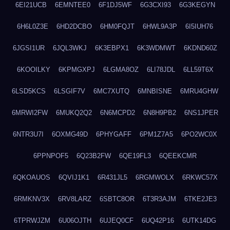
6EI21UCB
6EMNTEE0
6F1DJ5WF
6G3CXI93
6G3KEGYN
6H6L0Z3E
6HD2DCBO
6HM0FQJT
6HWL9A3P
6I5IUH76
6JGSI1UR
6JQL3WKJ
6K3EBPX1
6K3WDMWT
6KDND60Z
6KOOILKY
6KPMGXPJ
6LGMA8OZ
6LI78JDL
6LL59T6X
6LSD5KCS
6LSGIF7V
6MC7XUTQ
6MNBISNE
6MRU4GHW
6MRWI2FW
6MUKQ2Q2
6N6MCPD2
6N8H9PB2
6NS1JPER
6NTR3U7I
6OXMG49D
6PHYGAFF
6PM1Z7A5
6PO2WC0X
6PPNPOF5
6Q23B2FW
6QE19FL3
6QEEKCMR
6QKOAUOS
6QVIJ1K1
6R431JL5
6RGMWOLX
6RKWC57X
6RMKNV3X
6RV8LARZ
6SBTC8OR
6T3R3AJM
6TKE2JE3
6TPRWJZM
6U06OJTH
6UJEQ0CF
6UQ42P16
6UTK14DG