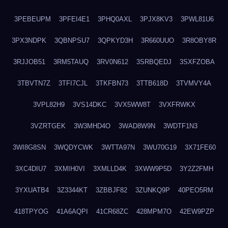
3PEBEUPM
3PFEI4E1
3PHQ0AXL
3PJX8KV3
3PWL81U6
3PX3NDPK
3QBNPSU7
3QPKYD3H
3R660UUO
3R8OBY8R
3RJJOB51
3RM5TAUQ
3RV0N612
3SRBQEDJ
3SXFZOBA
3TBVTN7Z
3TFI7CJL
3TKFBN73
3TTB618D
3TVMVY4A
3VPL82H9
3VS14DKC
3VX5WW8T
3VXFRWKX
3VZRTGEK
3W3MHD4O
3WAD8W9N
3WDTF1N3
3WI8G8SN
3WQDYCWK
3WTTA97N
3WU70G19
3X71FE60
3XC4DIU7
3XMIH0VI
3XMLLD4K
3XWW9P5D
3Y2Z2FMH
3YXUATB4
3Z3344KT
3ZBBJF82
3ZUNKQ9P
40PEO5RM
418TPYOG
41A6AQPI
41CR68ZC
428MPM7O
42EW9PZP