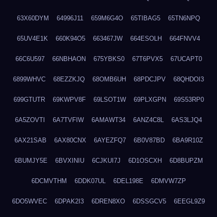
63X60DYM
64996J11
659M6G4O
65TIBAG5
65TN6NPQ
65UV4E1K
660K94O5
663467JW
664ESOLH
664FNVV4
66C6U597
66NBHAON
675YBKS0
67T6PVX5
67UCAPT0
6899WHVC
68EZZKJQ
68OMB6UH
68PDCJPV
68QHDOI3
699GTUTR
69KWPV8F
69LSOT1W
69PLXGPN
69S53RP0
6A5ZOVTI
6A7TVFIW
6AMAWT34
6ANZ4C8L
6AS3LJQ4
6AX21SAB
6AX80CNX
6AYEZFQ7
6B0V87BD
6BA9R10Z
6BUMJY5E
6BVXINIU
6CJKUI7J
6D1OSCXH
6D8BUPZM
6DCMVTHM
6DDK07UL
6DEL198E
6DMVW7ZP
6DO5WVEC
6DPAK2I3
6DREN8XO
6DSSGCV5
6EEGL9Z9