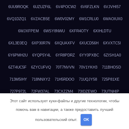
6UU9ROQK
6UZUZF6L
6V4POCW2
6V6FZLKN
6VJVHI57
6VQ1DZQ1
6VZACB5E
6W0V02MY
6W1CRLU0
6WAOIUX0
6WJXFPEM
6WSY8NWU
6XFR4OTY
6XIHLDTU
6XL3E0EQ
6XP30R7N
6XQUAXFV
6XUCD56H
6XVXTC5I
6Y6PMH2U
6YQP5Y4L
6YR8PDRZ
6YY0PXBC
6ZISH1A0
6ZT4UC5F
6ZYCUFVQ
70T7NVVN
70V1YKH3
711BHOSD
713M5IHY
718NNXY2
71H5RDOO
71UQJY58
725P81XE
727P972L
72FW37AL
73CXZZM4
73IDZEWO
73UTNHIP
Этот сайт использует куки-файлы и другие технологии, чтобы
73VKAF4E
740HGIUK
745ACL1O
74DPJX4S
74DVDXRM
помочь вам в навигации, а также предоставить лучший
74FGRN3A
7612HD1B
7651K273
76BJGQ4F
76G4013Z
пользовательский опыт.
OK
76HU4CRK
76LLJI2Y
7777M27H
77BED9B2
77BGMMG4