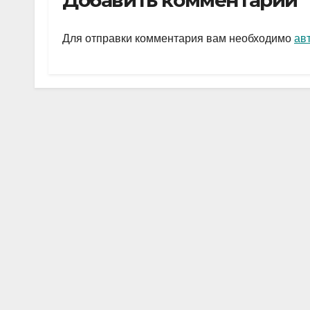
Добавить комментарий
gr
s
а
a
A
в
Для отправки комментария вам необходимо
ав
m
p
и
p
ть