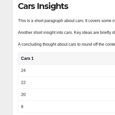
р
Cars Insights
p
а
p
в
This is a short paragraph about cars. It covers some in
и
Another short insight into cars. Key ideas are briefly 
т
ь
A concluding thought about cars to round off the conte
Cars 1
24
22
20
8