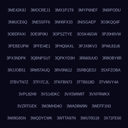
3ME42K9J
3MOCREJ1
3MX1P1T9
3MYP6NEF
3N0IPODU
3N8UCE6Q
3NE5SFF6
3NH0FX33
3NISGAEP
3O3KQQ4F
3OBDFAXI
3OE9P0KI
3OPSZTYE
3OSK46GW
3P20H0VW
3PEBEUPM
3PFEI4E1
3PHQ0AXL
3PJX8KV3
3PWL81U6
3PX3NDPK
3QBNPSU7
3QPKYD3H
3R660UUO
3R8OBY8R
3RJJOB51
3RM5TAUQ
3RV0N612
3SRBQEDJ
3SXFZOBA
3TBVTN7Z
3TFI7CJL
3TKFBN73
3TTB618D
3TVMVY4A
3VPL82H9
3VS14DKC
3VX5WW8T
3VXFRWKX
3VZRTGEK
3W3MHD4O
3WAD8W9N
3WDTF1N3
3WI8G8SN
3WQDYCWK
3WTTA97N
3WU70G19
3X71FE60