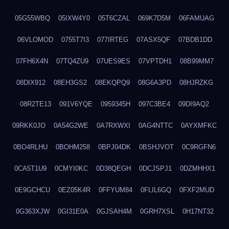
05G55WBQ
05IXW4Y0
05T6CZAL
069K7D5M
06FAMUAG
06VLOMOD
0755T7I3
077IRTEG
07ASX5QF
07BDB1DD
07FH6X4N
07TQ4ZU9
07UES9ES
07VPTDH1
08B99MM7
08DIX912
08EH3GS2
08EKQPQ9
08G6A3PD
08HJRZKG
08R2TE13
091V6YQE
0959345H
097C3BE4
09DI9AQ2
09RKK0JO
0A54G2WE
0A7RXWXI
0AG4NTTC
0AYXMFKC
0BO4RLHU
0BOHM258
0BPJ04DK
0BSHJVOT
0C9RGFN6
0CA5T1U9
0CMYI0KC
0D38QEGH
0DCJSPJ1
0DZMHHX1
0E9GCHCU
0EZ05K4R
0FFYUM84
0FLIL6GQ
0FXF2MUD
0G363XJW
0GI31E0A
0GJSAH4M
0GRH7XSL
0H17NT32