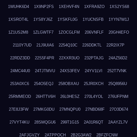
1WUHK6D4
1X9NP2FS
1XEHVF4N
1XFRA9ZO
1XS2YS68
1XSROT4L
1YS8YJ6Z
1YSKFL0G
1YUCNSFB
1YYN7W1J
1Z1US2M8
1ZLGWTF7
1ZOCGLFM
206VNFLF
20GH4EFO
2110Y7UD
21J9UIA6
2254Q10C
226DDKTL
22R2IX7P
22RDZ3DD
22S5F4PR
22XXR3UO
232PTAJG
24AZ56D2
24MC44U0
24TJTMVU
24XS3FEV
24YV1LVI
252T7VNK
253A0XC6
254O5EQJ
258OBXAU
25JR0XCH
25Q8956U
25RMMEOD
26HTTV6H
26L0HESZ
270L4YOL
276UFPNM
27E8J3FW
27MKG0DU
27MNQPU0
27NBD68F
27O3D674
27VYT4KU
28SMQGU6
299T1G15
2A01R6QT
2AAYZL7V
2AFJGVZY
2ATPPOCH
2B2G3AW2
2BFZFCNW