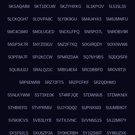
5KSAQAB8
5KT1DCUW
5KZYHXKG
5L1KPI2V
5L515L3S
5LCKQGH7
5LOVPA8C
5LY0K9GU
5M4U4YA3
5M8JMWFU
5MC4C6M0
5MOLUGED
5NCKLFPQ
5NI5PO7L
5NROBV9R
5NSPSK7R
5NYZ03GV
5NZ2F7XQ
5OGIRQDY
5OIXNVW6
5OPF8A7F
5PI2KCCW
5PMRZDAK
5Q7NY9BS
5QDQI5F8
5QL8UU2J
5RALQ21C
5RBG4E64
5RCDBBFD
5ROV8T2I
5RP6DWR8
5RZ72FTS
5RZPCFKF
5RZQDHMO
5SNLKYWW
5ST3XE0K
5T4RFJQE
5TDWI9U5
5TDWKNIX
5THBIEFD
5TVPRN5V
5UJY0QQ2
5UPNX603
5UUMB8OT
5V5K9CVS
5VB3LIYB
5VTXJVNC
5VVNNS1S
5XJ2MR7Y
5XSF9JLS
5XU6ZP3A
5Y0HCRBH
5Y1QS60T
5Y86UZX6