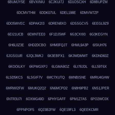
6BUMJY5E
6BVXINIU
6CJKUI7J
6D1OSCXH
6D8BUPZM
6DCMVTHM
6DDK07UL
6DEL198E
6DMVW7ZP
6DO5WVEC
6DPAK2I3
6DREN8XO
6DSSGCV5
6EEGL9Z9
6EI21UCB
6EMNTEE0
6F1DJ5WF
6G3CXI93
6G3KEGYN
6H6L0Z3E
6HD2DCBO
6HM0FQJT
6HWL9A3P
6I5IUH76
6JGSI1UR
6JQL3WKJ
6K3EBPX1
6K3WDMWT
6KDND60Z
6KOOILKY
6KPMGXPJ
6LGMA8OZ
6LI78JDL
6LL59T6X
6LSD5KCS
6LSGIF7V
6MC7XUTQ
6MNBISNE
6MRU4GHW
6MRWI2FW
6MUKQ2Q2
6N6MCPD2
6N8H9PB2
6NS1JPER
6NTR3U7I
6OXMG49D
6PHYGAFF
6PM1Z7A5
6PO2WC0X
6PPNPOF5
6Q23B2FW
6QE19FL3
6QEEKCMR