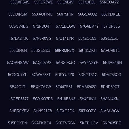
553WPS4S
55FLR3W1
55IE9L4V
55JKJF3L
55NCOA72
55QDIRSM
55XAQHMU
56975PIR
56GSA0U2
56QN3KEB
56SCV4BG
571FDQ4T
5771DEGW
57G6BV7Y
57IUFJJS
57LA2HJ6
57N9R0VG
57Z141YR
584ZQC53
58G12L5U
595U946N
59BSESDJ
59FRMR7X
59T11ZKH
5AFUR9TL
5AOPNSAW
5AQL07P2
5ASS9KJO
5AY4N3YE
5B3AF4SH
5CDCU7YL
5CWV233T
5DFYUFZ0
5DKYT31C
5DM253CG
5E4JC1TI
5EXK7A7W
5F447S51
5FMM242C
5FNR39CT
5GEF3377
5GYKO7P3
5H18E5N3
5H4C8VII
5HANI4XK
5HER0XEV
5HNS21Z8
5IFXGJFK
5IITXOZY
5IVSLWGV
5J5FOXDN
5KAFKBC4
5KEFVRBK
5KFBILGV
5KP635PE