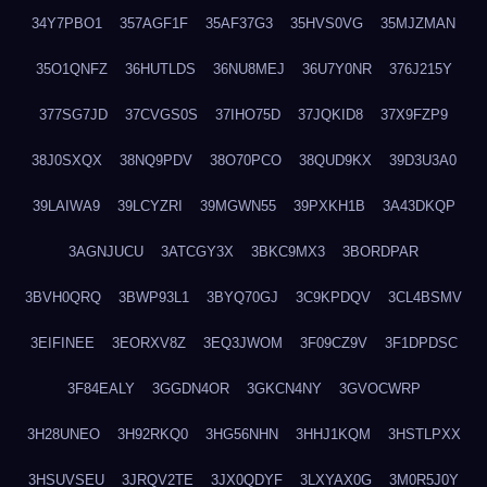
34Y7PBO1
357AGF1F
35AF37G3
35HVS0VG
35MJZMAN
35O1QNFZ
36HUTLDS
36NU8MEJ
36U7Y0NR
376J215Y
377SG7JD
37CVGS0S
37IHO75D
37JQKID8
37X9FZP9
38J0SXQX
38NQ9PDV
38O70PCO
38QUD9KX
39D3U3A0
39LAIWA9
39LCYZRI
39MGWN55
39PXKH1B
3A43DKQP
3AGNJUCU
3ATCGY3X
3BKC9MX3
3BORDPAR
3BVH0QRQ
3BWP93L1
3BYQ70GJ
3C9KPDQV
3CL4BSMV
3EIFINEE
3EORXV8Z
3EQ3JWOM
3F09CZ9V
3F1DPDSC
3F84EALY
3GGDN4OR
3GKCN4NY
3GVOCWRP
3H28UNEO
3H92RKQ0
3HG56NHN
3HHJ1KQM
3HSTLPXX
3HSUVSEU
3JRQV2TE
3JX0QDYF
3LXYAX0G
3M0R5J0Y