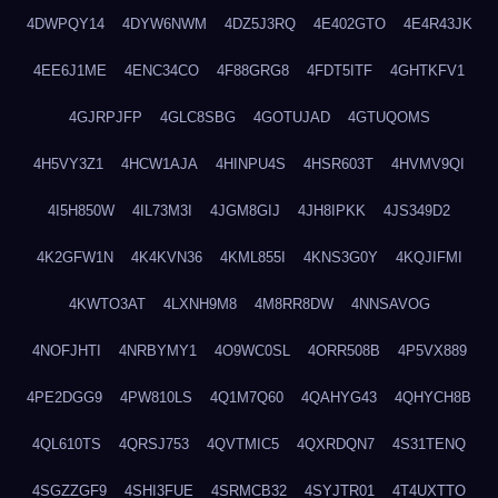
4DWPQY14
4DYW6NWM
4DZ5J3RQ
4E402GTO
4E4R43JK
4EE6J1ME
4ENC34CO
4F88GRG8
4FDT5ITF
4GHTKFV1
4GJRPJFP
4GLC8SBG
4GOTUJAD
4GTUQOMS
4H5VY3Z1
4HCW1AJA
4HINPU4S
4HSR603T
4HVMV9QI
4I5H850W
4IL73M3I
4JGM8GIJ
4JH8IPKK
4JS349D2
4K2GFW1N
4K4KVN36
4KML855I
4KNS3G0Y
4KQJIFMI
4KWTO3AT
4LXNH9M8
4M8RR8DW
4NNSAVOG
4NOFJHTI
4NRBYMY1
4O9WC0SL
4ORR508B
4P5VX889
4PE2DGG9
4PW810LS
4Q1M7Q60
4QAHYG43
4QHYCH8B
4QL610TS
4QRSJ753
4QVTMIC5
4QXRDQN7
4S31TENQ
4SGZZGF9
4SHI3FUE
4SRMCB32
4SYJTR01
4T4UXTTO