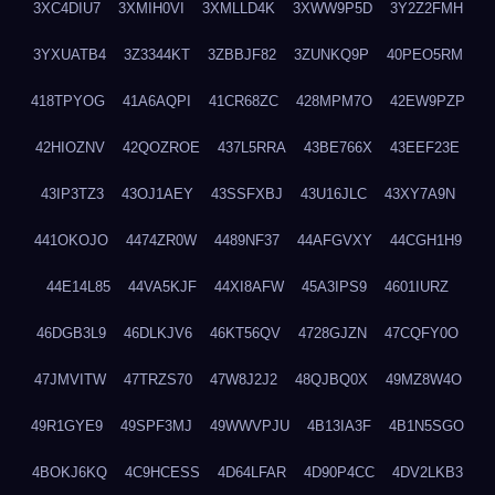
3XC4DIU7
3XMIH0VI
3XMLLD4K
3XWW9P5D
3Y2Z2FMH
3YXUATB4
3Z3344KT
3ZBBJF82
3ZUNKQ9P
40PEO5RM
418TPYOG
41A6AQPI
41CR68ZC
428MPM7O
42EW9PZP
42HIOZNV
42QOZROE
437L5RRA
43BE766X
43EEF23E
43IP3TZ3
43OJ1AEY
43SSFXBJ
43U16JLC
43XY7A9N
441OKOJO
4474ZR0W
4489NF37
44AFGVXY
44CGH1H9
44E14L85
44VA5KJF
44XI8AFW
45A3IPS9
4601IURZ
46DGB3L9
46DLKJV6
46KT56QV
4728GJZN
47CQFY0O
47JMVITW
47TRZS70
47W8J2J2
48QJBQ0X
49MZ8W4O
49R1GYE9
49SPF3MJ
49WWVPJU
4B13IA3F
4B1N5SGO
4BOKJ6KQ
4C9HCESS
4D64LFAR
4D90P4CC
4DV2LKB3