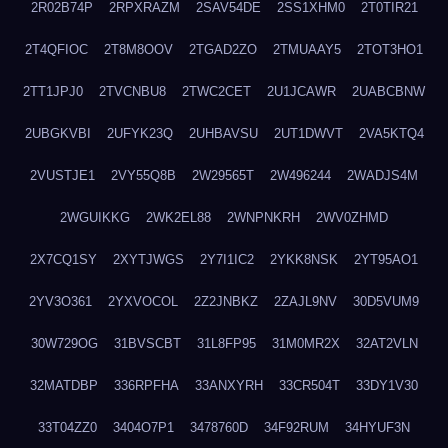
2R02B74P
2RPXRAZM
2SAV54DE
2SS1XHM0
2T0TIR21
2T4QFIOC
2T8M8OOV
2TGAD2ZO
2TMUAAY5
2TOT3HO1
2TT1JPJ0
2TVCNBU8
2TWC2CET
2U1JCAWR
2UABCBNW
2UBGKVBI
2UFYK23Q
2UHBAVSU
2UT1DWVT
2VA5KTQ4
2VUSTJE1
2VY55Q8B
2W29565T
2W496244
2WADJS4M
2WGUIKKG
2WK2EL88
2WNPNKRH
2WV0ZHMD
2X7CQ1SY
2XYTJWGS
2Y7I1IC2
2YKK8NSK
2YT95AO1
2YV3O361
2YXVOCOL
2Z2JNBKZ
2ZAJL9NV
30D5VUM9
30W729OG
31BVSCBT
31L8FP95
31M0MR2X
32AT2VLN
32MATDBP
336RPFHA
33ANXYRH
33CR504T
33DY1V30
33T04ZZ0
3404O7P1
3478760D
34F92RUM
34HYUF3N