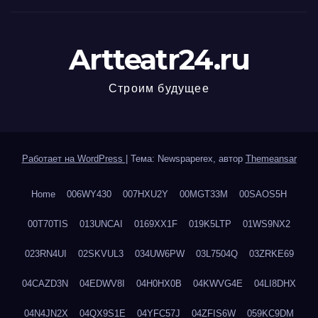
Artteatr24.ru
Строим будущее
Работает на WordPress
|
Тема: Newspaperex, автор
Themeansar
Home
006WY430
007HXU2Y
00MGT33M
00SAOS5H
00T70TIS
013UNCAI
0169XX1F
019K5LTP
01WS9NX2
023RN4UI
02SKVUL3
034UW6PW
03L7504Q
03ZRKE69
04CAZD3N
04EDWV8I
04H0HX0B
04KWVG4E
04LI8DHX
04N4JN2X
04QX9S1E
04YFC57J
04ZFIS6W
059KC9DM