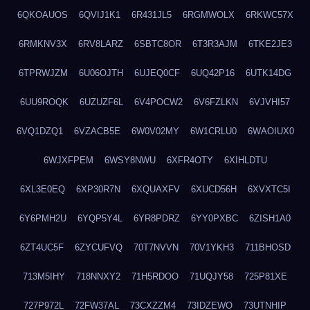
6QKOAUOS
6QVIJ1K1
6R431JL5
6RGMWOLX
6RKWC57X
6RMKNV3X
6RV8LARZ
6SBTC8OR
6T3R3AJM
6TKE2JE3
6TPRWJZM
6U06OJTH
6UJEQ0CF
6UQ42P16
6UTK14DG
6UU9ROQK
6UZUZF6L
6V4POCW2
6V6FZLKN
6VJVHI57
6VQ1DZQ1
6VZACB5E
6W0V02MY
6W1CRLU0
6WAOIUX0
6WJXFPEM
6WSY8NWU
6XFR4OTY
6XIHLDTU
6XL3E0EQ
6XP30R7N
6XQUAXFV
6XUCD56H
6XVXTC5I
6Y6PMH2U
6YQP5Y4L
6YR8PDRZ
6YY0PXBC
6ZISH1A0
6ZT4UC5F
6ZYCUFVQ
70T7NVVN
70V1YKH3
711BHOSD
713M5IHY
718NNXY2
71H5RDOO
71UQJY58
725P81XE
727P972L
72FW37AL
73CXZZM4
73IDZEWO
73UTNHIP