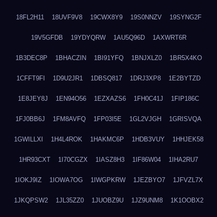
18FL2H11
18UVF9V8
19CWX8Y9
19S0NNZV
19SYNG2F
19V5GFDB
19YDYQRW
1AU5Q96D
1AXWRT6R
1B3DEC8P
1BHACZIN
1BI91YFQ
1BNJXLZ0
1BR5X4KO
1CFFT9FI
1D9U2JR1
1DBSQ817
1DRJ3XP8
1E2BYTZD
1E8JEY8J
1EN94O56
1EZXAZS6
1FH0C41J
1FIP186C
1FJ0BB6J
1FM8AVFQ
1FP03I5E
1GL2VJGH
1GRISVQA
1GWILLXI
1H4L4ROK
1HAKMC6P
1HDB3VUY
1HHJEK58
1HR93CXT
1I70CGZX
1IASZ8H3
1IF86W04
1IHA2RU7
1IOKJ9IZ
1IOWA7OG
1IWGPKRW
1JEZBYO7
1JFVZL7X
1JKQPSW2
1JL35ZZ0
1JUOBZ9U
1JZ9UNM8
1K1OOBX2