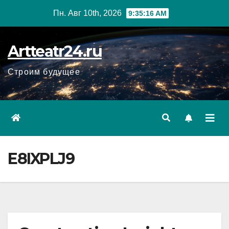
Перейти
Пн. Авг 10th, 2026
9:35:18 AM
к
содержанию
Artteatr24.ru
Строим будущее
E8IXPLJ9