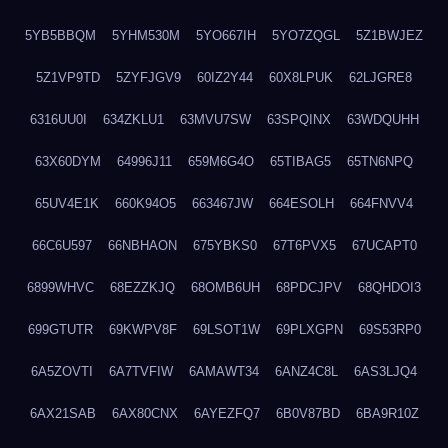
5YB5BBQM
5YHM530M
5YO667IH
5YO7ZQGL
5Z1BWJEZ
5Z1VP9TD
5ZYFJGV9
60IZ2Y44
60X8LPUK
62LJGRE8
6316UU0I
634ZKLU1
63MVU7SW
63SPQINX
63WDQUHH
63X60DYM
64996J11
659M6G4O
65TIBAG5
65TN6NPQ
65UV4E1K
660K94O5
663467JW
664ESOLH
664FNVV4
66C6U597
66NBHAON
675YBKS0
67T6PVX5
67UCAPT0
6899WHVC
68EZZKJQ
68OMB6UH
68PDCJPV
68QHDOI3
699GTUTR
69KWPV8F
69LSOT1W
69PLXGPN
69S53RP0
6A5ZOVTI
6A7TVFIW
6AMAWT34
6ANZ4C8L
6AS3LJQ4
6AX21SAB
6AX80CNX
6AYEZFQ7
6B0V87BD
6BA9R10Z