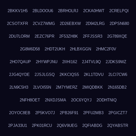
2BKKV1H5
2BLDOOU6
2BRHOLRJ
2CKA0HWT
2CRELPQI
2CSOTXFR
2CVZ7WMG
2D26EBXW
2D942LRG
2DPSN680
2DU7LORM
2EZC76PR
2F53ZH8K
2FFJSSR3
2G789XQE
2G8M6D58
2HDT2UKH
2HLBXGGN
2HMC2F0V
2HO7QAUP
2HYWPJNU
2IIHI162
2J4TVL9Q
2JDKS9WZ
2JG4QYDE
2JSJLGSQ
2KKCIQS5
2KL1TDVU
2LCI7CW6
2LN9C5H3
2LVOI55N
2M7YMERZ
2MIQDBKK
2N165DB2
2NFH8OET
2NXDJSMA
2OC6YQYJ
2ODHTNIQ
2OYOC8EB
2P5KVO7J
2PB26F91
2PFU2MB3
2PGICZT7
2PJA33U1
2PK01RCU
2Q6V9UEG
2QFIABDG
2QYABSTR