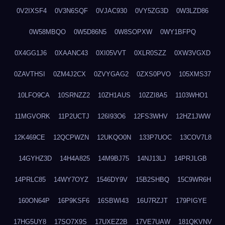
0V2IXSF4
0V3N6SQF
0VJAC930
0VY5ZG3D
0W3LZD86
0W58MBQO
0W5D86N5
0W8SOPXW
0WY1BFPQ
0X4GG1J6
0XAANC43
0XI05VVT
0XLR0SZZ
0XW3VGXD
0ZAVTHSI
0ZM4J2CX
0ZVYGAG2
0ZXS0PVO
105XMS37
10LFO9CA
10SRNZZ2
10ZH1AUS
10ZZI8A5
1103WHO1
11MGVORK
11P2UCTJ
126I93O6
12FS3WHV
12HZ1JWW
12K469CE
12QCPWZN
12UKQO0N
133P7UOC
13COV7L8
14GYHZ3D
14H4A825
14M9BJ75
14NJ13LJ
14PRJLGB
14PRLC85
14WY7OYZ
1546DY9V
15B2SHBQ
15C9WR6H
160ON64P
16P9KSF6
16SBWI43
16U7RZJT
179PIGYE
17HG5UY8
17SO7X9S
17UXEZ2B
17VE7UAW
181QKVNV