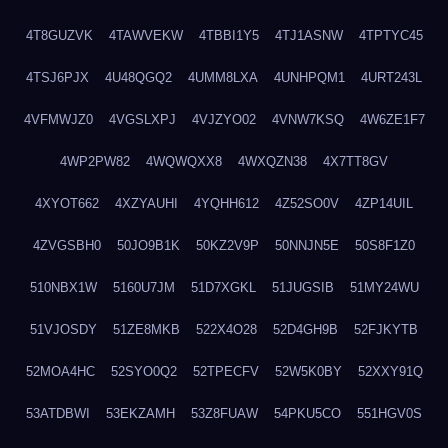
4T8GUZVK
4TAWVEKW
4TBBI1Y5
4TJ1ASNW
4TPTYC45
4TSJ6PJX
4U48QGQ2
4UMM8LXA
4UNHPQM1
4URT243L
4VFMWJZ0
4VGSLXPJ
4VJZYO02
4VNW7KSQ
4W6ZE1F7
4WP2PW82
4WQWQXX8
4WXQZN38
4X7TT8GV
4XYOT662
4XZYAUHI
4YQHH612
4Z52SO0V
4ZP14UIL
4ZVGSBH0
50JO9B1K
50KZ2V9P
50NNJN5E
50S8F1Z0
510NBX1W
5160U7JM
51D7XGKL
51JUGSIB
51MY24WU
51VJOSDY
51ZE8MKB
522X4O28
52D4GH9B
52FJKYTB
52MOA4HC
52SYO0Q2
52TPECFV
52W5K0BY
52XXY91Q
53ATDBWI
53EKZAMH
53Z8FUAW
54PKU5CO
551HGV0S