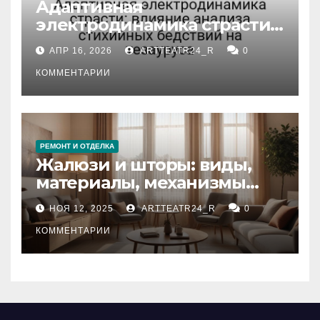
Адаптивная
электродинамика страсти:
влияние анализа
АПР 16, 2026
ARTTEATR24_R
0
стихийных бедствий на
тезауруса
КОММЕНТАРИИ
РЕМОНТ И ОТДЕЛКА
Жалюзи и шторы: виды,
материалы, механизмы
управления и уход
НОЯ 12, 2025
ARTTEATR24_R
0
КОММЕНТАРИИ