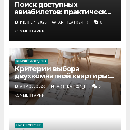
Поиск доступных
авиабилетов: практические
рекомендации
ИЮН 17, 2026
ARTTEATR24_R
0
КОММЕНТАРИИ
РЕМОНТ И ОТДЕЛКА
Критерии выбора
двухкомнатной квартиры:
планировка, площадь,
АПР 23, 2026
ARTTEATR24_R
0
состояние и документация
КОММЕНТАРИИ
UNCATEGORISED