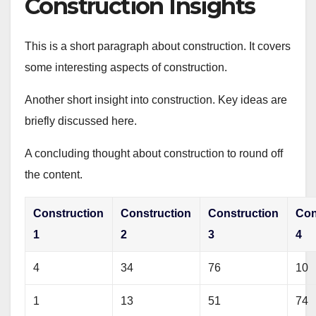
Construction Insights
This is a short paragraph about construction. It covers
some interesting aspects of construction.
Another short insight into construction. Key ideas are
briefly discussed here.
A concluding thought about construction to round off
the content.
Construction
Construction
Construction
Con
1
2
3
4
4
34
76
10
1
13
51
74