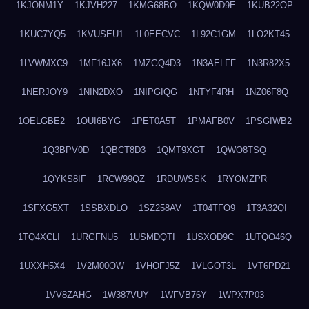
1KJONM1Y
1KJVH227
1KMG68BO
1KQW0D9E
1KUB22OP
1KUC7YQ5
1KVUSEU1
1L0EECVC
1L92C1GM
1LO2KT45
1LVWMXC9
1MF16JX6
1MZGQ4D3
1N3AELFF
1N3R82X5
1NERJOY9
1NIN2DXO
1NIPGIQG
1NTYF4RH
1NZ06F8Q
1OELGBE2
1OUI6BYG
1PET0A5T
1PMAFB0V
1PSGIWB2
1Q3BPV0D
1QBCT8D3
1QMT9XGT
1QWO8TSQ
1QYKS8IF
1RCW99QZ
1RDUWSSK
1RYOMZPR
1SFXG5XT
1SSBXDLO
1SZ258AV
1T04TFO9
1T3A32QI
1TQ4XCLI
1URGFNU5
1USMDQTI
1USXOD9C
1UTQO46Q
1UXXH5X4
1V2M00OW
1VHOFJ5Z
1VLGOT3L
1VT6PD21
1VV8ZAHG
1W387VUY
1WFVB76Y
1WPX7P03