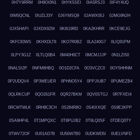
0H7Y9RRM
0H9OI0N1
0HYK5SEI
0IA5RSJ3
0IF4Y4UQ
0IM5QCNL
0IUZL33Y
0J6YMSQ9
0JAWX05J
0JMG9NJH
0JX5HAPI
0JXDX9ZM
0K8I19RD
0KA2KHRR
0KCE9EJG
0KFC83WS
0KHXDLT8
0KO7R0BZ
0LA240G7
0LIQ91PM
0LPY3G1Z
0LTLQ0B4
0M40H0CT
0MCMJJJP
0N1LZI50
0NALSI2P
0NFM8HBQ
0O1D2CFA
0O3VCZC0
0OY5HHNM
0P2UDQV4
0P3WEUER
0PHNO5Y4
0PPJIUB7
0PUMEZB4
0QLRKCUP
0QO261FR
0QR27BKM
0QV0STGJ
0R7FXEI4
0RCWTWLK
0RH9C3CH
0S284R8O
0S4IXXQE
0S9E2KPP
0SA9HP4L
0T1MPQXC
0T8PUJB2
0T9LQ0SF
0TDEQ0TY
0TWV72OF
0U01AD7B
0U56W7B0
0UDKWD5I
0UELVNFD