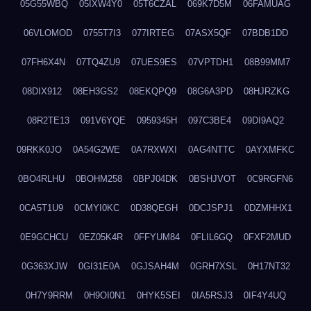
05G55WBQ
05IXW4Y0
05T6CZAL
069K7D5M
06FAMUAG
06VLOMOD
0755T7I3
077IRTEG
07ASX5QF
07BDB1DD
07FH6X4N
07TQ4ZU9
07UES9ES
07VPTDH1
08B99MM7
08DIX912
08EH3GS2
08EKQPQ9
08G6A3PD
08HJRZKG
08R2TE13
091V6YQE
0959345H
097C3BE4
09DI9AQ2
09RKK0JO
0A54G2WE
0A7RXWXI
0AG4NTTC
0AYXMFKC
0BO4RLHU
0BOHM258
0BPJ04DK
0BSHJVOT
0C9RGFN6
0CA5T1U9
0CMYI0KC
0D38QEGH
0DCJSPJ1
0DZMHHX1
0E9GCHCU
0EZ05K4R
0FFYUM84
0FLIL6GQ
0FXF2MUD
0G363XJW
0GI31E0A
0GJSAH4M
0GRH7XSL
0H17NT32
0H7Y9RRM
0H9OI0N1
0HYK5SEI
0IA5RSJ3
0IF4Y4UQ