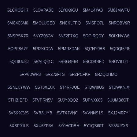
5LCKQGH7
5LOVPA8C
5LY0K9GU
5M4U4YA3
5M8JMWFU
5MC4C6M0
5MOLUGED
5NCKLFPQ
5NI5PO7L
5NROBV9R
5NSPSK7R
5NYZ03GV
5NZ2F7XQ
5OGIRQDY
5OIXNVW6
5OPF8A7F
5PI2KCCW
5PMRZDAK
5Q7NY9BS
5QDQI5F8
5QL8UU2J
5RALQ21C
5RBG4E64
5RCDBBFD
5ROV8T2I
5RP6DWR8
5RZ72FTS
5RZPCFKF
5RZQDHMO
5SNLKYWW
5ST3XE0K
5T4RFJQE
5TDWI9U5
5TDWKNIX
5THBIEFD
5TVPRN5V
5UJY0QQ2
5UPNX603
5UUMB8OT
5V5K9CVS
5VB3LIYB
5VTXJVNC
5VVNNS1S
5XJ2MR7Y
5XSF9JLS
5XU6ZP3A
5Y0HCRBH
5Y1QS60T
5Y86UZX6