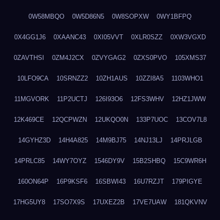
0W58MBQO
0W5D86N5
0W8SOPXW
0WY1BFPQ
0X4GG1J6
0XAANC43
0XI05VVT
0XLR0SZZ
0XW3VGXD
0ZAVTHSI
0ZM4J2CX
0ZVYGAG2
0ZXS0PVO
105XMS37
10LFO9CA
10SRNZZ2
10ZH1AUS
10ZZI8A5
1103WHO1
11MGVORK
11P2UCTJ
126I93O6
12FS3WHV
12HZ1JWW
12K469CE
12QCPWZN
12UKQO0N
133P7UOC
13COV7L8
14GYHZ3D
14H4A825
14M9BJ75
14NJ13LJ
14PRJLGB
14PRLC85
14WY7OYZ
1546DY9V
15B2SHBQ
15C9WR6H
160ON64P
16P9KSF6
16SBWI43
16U7RZJT
179PIGYE
17HG5UY8
17SO7X9S
17UXEZ2B
17VE7UAW
181QKVNV