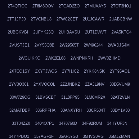
2T4QFIOC
2T8M8OOV
2TGAD2ZO
2TMUAAY5
2TOT3HO1
2TT1JPJ0
2TVCNBU8
2TWC2CET
2U1JCAWR
2UABCBNW
2UBGKVBI
2UFYK23Q
2UHBAVSU
2UT1DWVT
2VA5KTQ4
2VUSTJE1
2VY55Q8B
2W29565T
2W496244
2WADJS4M
2WGUIKKG
2WK2EL88
2WNPNKRH
2WV0ZHMD
2X7CQ1SY
2XYTJWGS
2Y7I1IC2
2YKK8NSK
2YT95AO1
2YV3O361
2YXVOCOL
2Z2JNBKZ
2ZAJL9NV
30D5VUM9
30W729OG
31BVSCBT
31L8FP95
31M0MR2X
32AT2VLN
32MATDBP
336RPFHA
33ANXYRH
33CR504T
33DY1V30
33T04ZZ0
3404O7P1
3478760D
34F92RUM
34HYUF3N
34Y7PBO1
357AGF1F
35AF37G3
35HVS0VG
35MJZMAN