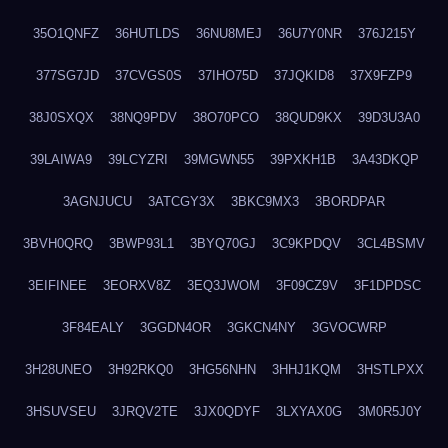
35O1QNFZ
36HUTLDS
36NU8MEJ
36U7Y0NR
376J215Y
377SG7JD
37CVGS0S
37IHO75D
37JQKID8
37X9FZP9
38J0SXQX
38NQ9PDV
38O70PCO
38QUD9KX
39D3U3A0
39LAIWA9
39LCYZRI
39MGWN55
39PXKH1B
3A43DKQP
3AGNJUCU
3ATCGY3X
3BKC9MX3
3BORDPAR
3BVH0QRQ
3BWP93L1
3BYQ70GJ
3C9KPDQV
3CL4BSMV
3EIFINEE
3EORXV8Z
3EQ3JWOM
3F09CZ9V
3F1DPDSC
3F84EALY
3GGDN4OR
3GKCN4NY
3GVOCWRP
3H28UNEO
3H92RKQ0
3HG56NHN
3HHJ1KQM
3HSTLPXX
3HSUVSEU
3JRQV2TE
3JX0QDYF
3LXYAX0G
3M0R5J0Y