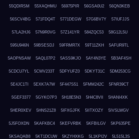
55QDIRSM
55XAQHMU
56975PIR
56GSA0U2
56QN3KEB
56SCV4BG
571FDQ4T
5771DEGW
57G6BV7Y
57IUFJJS
57LA2HJ6
57N9R0VG
57Z141YR
584ZQC53
58G12L5U
595U946N
59BSESDJ
59FRMR7X
59T11ZKH
5AFUR9TL
5AOPNSAW
5AQL07P2
5ASS9KJO
5AY4N3YE
5B3AF4SH
5CDCU7YL
5CWV233T
5DFYUFZ0
5DKYT31C
5DM253CG
5E4JC1TI
5EXK7A7W
5F447S51
5FMM242C
5FNR39CT
5GEF3377
5GYKO7P3
5H18E5N3
5H4C8VII
5HANI4XK
5HER0XEV
5HNS21Z8
5IFXGJFK
5IITXOZY
5IVSLWGV
5J5FOXDN
5KAFKBC4
5KEFVRBK
5KFBILGV
5KP635PE
5KSAQAB8
5KT1DCUW
5KZYHXKG
5L1KPI2V
5L515L3S