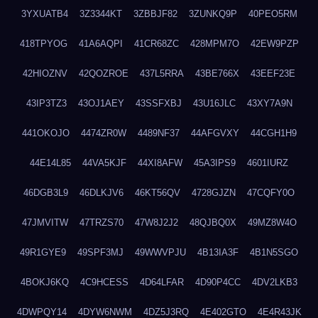
3YXUATB4
3Z3344KT
3ZBBJF82
3ZUNKQ9P
40PEO5RM
418TPYOG
41A6AQPI
41CR68ZC
428MPM7O
42EW9PZP
42HIOZNV
42QOZROE
437L5RRA
43BE766X
43EEF23E
43IP3TZ3
43OJ1AEY
43SSFXBJ
43U16JLC
43XY7A9N
441OKOJO
4474ZR0W
4489NF37
44AFGVXY
44CGH1H9
44E14L85
44VA5KJF
44XI8AFW
45A3IPS9
4601IURZ
46DGB3L9
46DLKJV6
46KT56QV
4728GJZN
47CQFY0O
47JMVITW
47TRZS70
47W8J2J2
48QJBQ0X
49MZ8W4O
49R1GYE9
49SPF3MJ
49WWVPJU
4B13IA3F
4B1N5SGO
4BOKJ6KQ
4C9HCESS
4D64LFAR
4D90P4CC
4DV2LKB3
4DWPQY14
4DYW6NWM
4DZ5J3RQ
4E402GTO
4E4R43JK