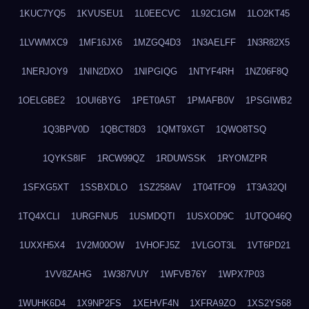
1KUC7YQ5
1KVUSEU1
1L0EECVC
1L92C1GM
1LO2KT45
1LVWMXC9
1MF16JX6
1MZGQ4D3
1N3AELFF
1N3R82X5
1NERJOY9
1NIN2DXO
1NIPGIQG
1NTYF4RH
1NZ06F8Q
1OELGBE2
1OUI6BYG
1PET0A5T
1PMAFB0V
1PSGIWB2
1Q3BPV0D
1QBCT8D3
1QMT9XGT
1QWO8TSQ
1QYKS8IF
1RCW99QZ
1RDUWSSK
1RYOMZPR
1SFXG5XT
1SSBXDLO
1SZ258AV
1T04TFO9
1T3A32QI
1TQ4XCLI
1URGFNU5
1USMDQTI
1USXOD9C
1UTQO46Q
1UXXH5X4
1V2M00OW
1VHOFJ5Z
1VLGOT3L
1VT6PD21
1VV8ZAHG
1W387VUY
1WFVB76Y
1WPX7P03
1WUHK6D4
1X9NP2FS
1XEHVF4N
1XFRA9ZO
1XS2YS68