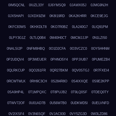
0IM5QCNL
0IUZL33Y
0J6YMSQ9
0JAWX05J
0JMG9NJH
0JX5HAPI
0JXDX9ZM
0K8I19RD
0KA2KHRR
0KCE9EJG
0KFC83WS
0KHXDLT8
0KO7R0BZ
0LA240G7
0LIQ91PM
0LPY3G1Z
0LTLQ0B4
0M40H0CT
0MCMJJJP
0N1LZI50
0NALSI2P
0NFM8HBQ
0O1D2CFA
0O3VCZC0
0OY5HHNM
0P2UDQV4
0P3WEUER
0PHNO5Y4
0PPJIUB7
0PUMEZB4
0QLRKCUP
0QO261FR
0QR27BKM
0QV0STGJ
0R7FXEI4
0RCWTWLK
0RH9C3CH
0S284R8O
0S4IXXQE
0S9E2KPP
0SA9HP4L
0T1MPQXC
0T8PUJB2
0T9LQ0SF
0TDEQ0TY
0TWV72OF
0U01AD7B
0U56W7B0
0UDKWD5I
0UELVNFD
0V2IXSF4
0V3N6SQF
0VJAC930
0VY5ZG3D
0W3LZD86