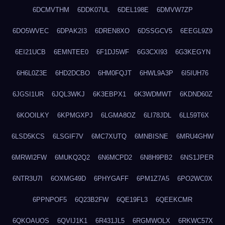
6DCMVTHM
6DDK07UL
6DEL198E
6DMVW7ZP
6DO5WVEC
6DPAK2I3
6DREN8XO
6DSSGCV5
6EEGL9Z9
6EI21UCB
6EMNTEE0
6F1DJ5WF
6G3CXI93
6G3KEGYN
6H6L0Z3E
6HD2DCBO
6HM0FQJT
6HWL9A3P
6I5IUH76
6JGSI1UR
6JQL3WKJ
6K3EBPX1
6K3WDMWT
6KDND60Z
6KOOILKY
6KPMGXPJ
6LGMA8OZ
6LI78JDL
6LL59T6X
6LSD5KCS
6LSGIF7V
6MC7XUTQ
6MNBISNE
6MRU4GHW
6MRWI2FW
6MUKQ2Q2
6N6MCPD2
6N8H9PB2
6NS1JPER
6NTR3U7I
6OXMG49D
6PHYGAFF
6PM1Z7A5
6PO2WC0X
6PPNPOF5
6Q23B2FW
6QE19FL3
6QEEKCMR
6QKOAUOS
6QVIJ1K1
6R431JL5
6RGMWOLX
6RKWC57X