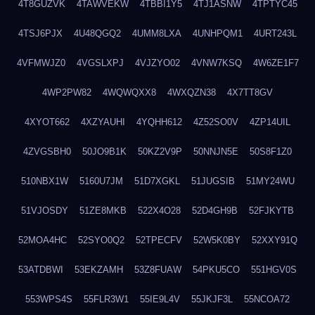
4T8GUZVK
4TAWVEKW
4TBBI1Y5
4TJ1ASNW
4TPTYC45
4TSJ6PJX
4U48QGQ2
4UMM8LXA
4UNHPQM1
4URT243L
4VFMWJZ0
4VGSLXPJ
4VJZYO02
4VNW7KSQ
4W6ZE1F7
4WP2PW82
4WQWQXX8
4WXQZN38
4X7TT8GV
4XYOT662
4XZYAUHI
4YQHH612
4Z52SO0V
4ZP14UIL
4ZVGSBH0
50JO9B1K
50KZ2V9P
50NNJN5E
50S8F1Z0
510NBX1W
5160U7JM
51D7XGKL
51JUGSIB
51MY24WU
51VJOSDY
51ZE8MKB
522X4O28
52D4GH9B
52FJKYTB
52MOA4HC
52SYO0Q2
52TPECFV
52W5K0BY
52XXY91Q
53ATDBWI
53EKZAMH
53Z8FUAW
54PKU5CO
551HGV0S
553WPS4S
55FLR3W1
55IE9L4V
55JKJF3L
55NCOA72