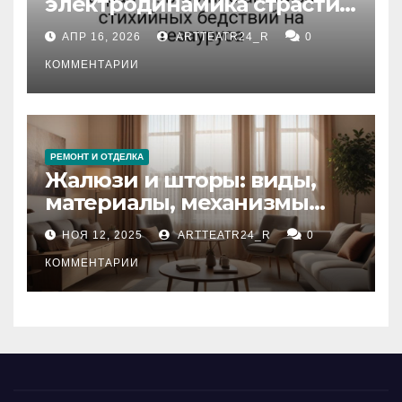
электродинамика страсти:
влияние анализа
АПР 16, 2026
ARTTEATR24_R
0
стихийных бедствий на
тезауруса
КОММЕНТАРИИ
РЕМОНТ И ОТДЕЛКА
Жалюзи и шторы: виды,
материалы, механизмы
управления и уход
НОЯ 12, 2025
ARTTEATR24_R
0
КОММЕНТАРИИ