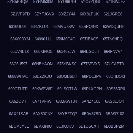
5YB5BBQM
5YHM530M
5YO667IH
5YO7ZQGL
5Z1BWJEZ
5Z1VP9TD
5ZYFJGV9
60IZ2Y44
60X8LPUK
62LJGRE8
6316UU0I
634ZKLU1
63MVU7SW
63SPQINX
63WDQUHH
63X60DYM
64996J11
659M6G4O
65TIBAG5
65TN6NPQ
65UV4E1K
660K94O5
663467JW
664ESOLH
664FNVV4
66C6U597
66NBHAON
675YBKS0
67T6PVX5
67UCAPT0
6899WHVC
68EZZKJQ
68OMB6UH
68PDCJPV
68QHDOI3
699GTUTR
69KWPV8F
69LSOT1W
69PLXGPN
69S53RP0
6A5ZOVTI
6A7TVFIW
6AMAWT34
6ANZ4C8L
6AS3LJQ4
6AX21SAB
6AX80CNX
6AYEZFQ7
6B0V87BD
6BA9R10Z
6BUMJY5E
6BVXINIU
6CJKUI7J
6D1OSCXH
6D8BUPZM