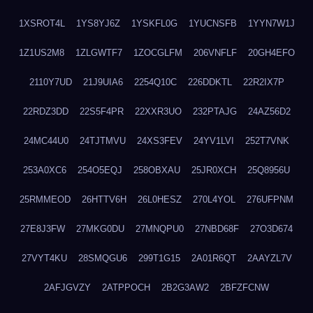
1XSROT4L
1YS8YJ6Z
1YSKFL0G
1YUCNSFB
1YYN7W1J
1Z1US2M8
1ZLGWTF7
1ZOCGLFM
206VNFLF
20GH4EFO
2110Y7UD
21J9UIA6
2254Q10C
226DDKTL
22R2IX7P
22RDZ3DD
22S5F4PR
22XXR3UO
232PTAJG
24AZ56D2
24MC44U0
24TJTMVU
24XS3FEV
24YV1LVI
252T7VNK
253A0XC6
254O5EQJ
258OBXAU
25JR0XCH
25Q8956U
25RMMEOD
26HTTV6H
26L0HESZ
270L4YOL
276UFPNM
27E8J3FW
27MKG0DU
27MNQPU0
27NBD68F
27O3D674
27VYT4KU
28SMQGU6
299T1G15
2A01R6QT
2AAYZL7V
2AFJGVZY
2ATPPOCH
2B2G3AW2
2BFZFCNW