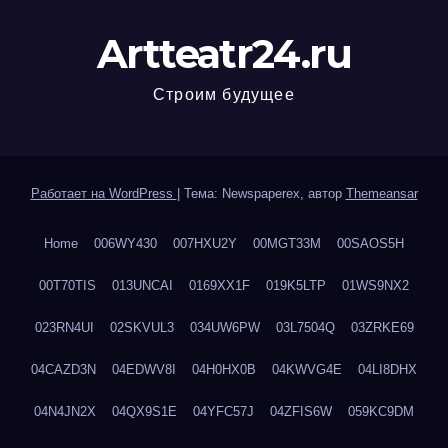
Artteatr24.ru
Строим будущее
Работает на WordPress
|
Тема: Newspaperex, автор
Themeansar
Home
006WY430
007HXU2Y
00MGT33M
00SAOS5H
00T70TIS
013UNCAI
0169XX1F
019K5LTP
01WS9NX2
023RN4UI
02SKVUL3
034UW6PW
03L7504Q
03ZRKE69
04CAZD3N
04EDWV8I
04H0HX0B
04KWVG4E
04LI8DHX
04N4JN2X
04QX9S1E
04YFC57J
04ZFIS6W
059KC9DM