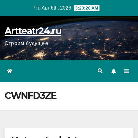
Перейти
Чт. Авг 6th, 2026
3:23:27 AM
к
содержанию
Artteatr24.ru
Строим будущее
CWNFD3ZE