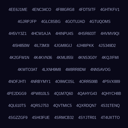
4EE6J1ME
4ENC34CO
4F88GRG8
4FDT5ITF
4GHTKFV1
4GJRPJFP
4GLC8SBG
4GOTUJAD
4GTUQOMS
4H5VY3Z1
4HCW1AJA
4HINPU4S
4HSR603T
4HVMV9QI
4I5H850W
4IL73M3I
4JGM8GIJ
4JH8IPKK
4JS349D2
4K2GFW1N
4K4KVN36
4KML855I
4KNS3G0Y
4KQJIFMI
4KWTO3AT
4LXNH9M8
4M8RR8DW
4NNSAVOG
4NOFJHTI
4NRBYMY1
4O9WC0SL
4ORR508B
4P5VX889
4PE2DGG9
4PW810LS
4Q1M7Q60
4QAHYG43
4QHYCH8B
4QL610TS
4QRSJ753
4QVTMIC5
4QXRDQN7
4S31TENQ
4SGZZGF9
4SHI3FUE
4SRMCB32
4SYJTR01
4T4UXTTO