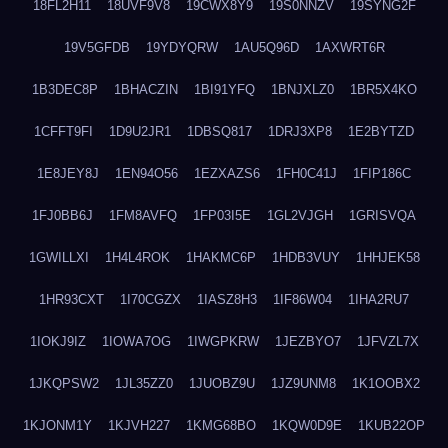
18FL2H11
18UVF9V8
19CWX8Y9
19S0NNZV
19SYNG2F
19V5GFDB
19YDYQRW
1AU5Q96D
1AXWRT6R
1B3DEC8P
1BHACZIN
1BI91YFQ
1BNJXLZ0
1BR5X4KO
1CFFT9FI
1D9U2JR1
1DBSQ817
1DRJ3XP8
1E2BYTZD
1E8JEY8J
1EN94O56
1EZXAZS6
1FH0C41J
1FIP186C
1FJ0BB6J
1FM8AVFQ
1FP03I5E
1GL2VJGH
1GRISVQA
1GWILLXI
1H4L4ROK
1HAKMC6P
1HDB3VUY
1HHJEK58
1HR93CXT
1I70CGZX
1IASZ8H3
1IF86W04
1IHA2RU7
1IOKJ9IZ
1IOWA7OG
1IWGPKRW
1JEZBYO7
1JFVZL7X
1JKQPSW2
1JL35ZZ0
1JUOBZ9U
1JZ9UNM8
1K1OOBX2
1KJONM1Y
1KJVH227
1KMG68BO
1KQW0D9E
1KUB22OP