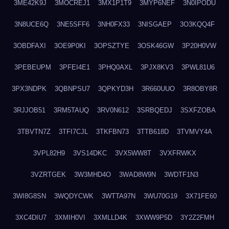
3ME42K9J
3MOCREJ1
3MX1P1T9
3MYP6NEF
3N0IPODU
3N8UCE6Q
3NE5SFF6
3NH0FX33
3NISGAEP
3O3KQQ4F
3OBDFAXI
3OE9P0KI
3OPSZTYE
3OSK46GW
3P20H0VW
3PEBEUPM
3PFEI4E1
3PHQ0AXL
3PJX8KV3
3PWL81U6
3PX3NDPK
3QBNPSU7
3QPKYD3H
3R660UUO
3R8OBY8R
3RJJOB51
3RM5TAUQ
3RV0N612
3SRBQEDJ
3SXFZOBA
3TBVTN7Z
3TFI7CJL
3TKFBN73
3TTB618D
3TVMVY4A
3VPL82H9
3VS14DKC
3VX5WW8T
3VXFRWKX
3VZRTGEK
3W3MHD4O
3WAD8W9N
3WDTF1N3
3WI8G8SN
3WQDYCWK
3WTTA97N
3WU70G19
3X71FE60
3XC4DIU7
3XMIH0VI
3XMLLD4K
3XWW9P5D
3Y2Z2FMH