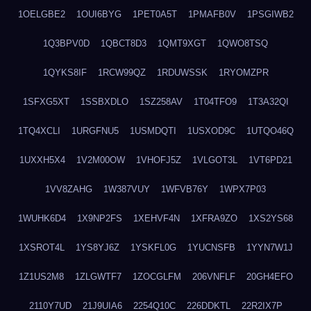
1OELGBE2
1OUI6BYG
1PET0A5T
1PMAFB0V
1PSGIWB2
1Q3BPV0D
1QBCT8D3
1QMT9XGT
1QWO8TSQ
1QYKS8IF
1RCW99QZ
1RDUWSSK
1RYOMZPR
1SFXG5XT
1SSBXDLO
1SZ258AV
1T04TFO9
1T3A32QI
1TQ4XCLI
1URGFNU5
1USMDQTI
1USXOD9C
1UTQO46Q
1UXXH5X4
1V2M00OW
1VHOFJ5Z
1VLGOT3L
1VT6PD21
1VV8ZAHG
1W387VUY
1WFVB76Y
1WPX7P03
1WUHK6D4
1X9NP2FS
1XEHVF4N
1XFRA9ZO
1XS2YS68
1XSROT4L
1YS8YJ6Z
1YSKFL0G
1YUCNSFB
1YYN7W1J
1Z1US2M8
1ZLGWTF7
1ZOCGLFM
206VNFLF
20GH4EFO
2110Y7UD
21J9UIA6
2254Q10C
226DDKTL
22R2IX7P