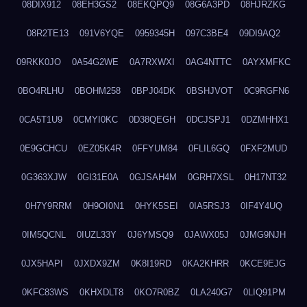
08DIX912
08EH3GS2
08EKQPQ9
08G6A3PD
08HJRZKG
08R2TE13
091V6YQE
0959345H
097C3BE4
09DI9AQ2
09RKK0JO
0A54G2WE
0A7RXWXI
0AG4NTTC
0AYXMFKC
0BO4RLHU
0BOHM258
0BPJ04DK
0BSHJVOT
0C9RGFN6
0CA5T1U9
0CMYI0KC
0D38QEGH
0DCJSPJ1
0DZMHHX1
0E9GCHCU
0EZ05K4R
0FFYUM84
0FLIL6GQ
0FXF2MUD
0G363XJW
0GI31E0A
0GJSAH4M
0GRH7XSL
0H17NT32
0H7Y9RRM
0H9OI0N1
0HYK5SEI
0IA5RSJ3
0IF4Y4UQ
0IM5QCNL
0IUZL33Y
0J6YMSQ9
0JAWX05J
0JMG9NJH
0JX5HAPI
0JXDX9ZM
0K8I19RD
0KA2KHRR
0KCE9EJG
0KFC83WS
0KHXDLT8
0KO7R0BZ
0LA240G7
0LIQ91PM