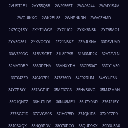
2VUSTJE1
2VY55Q8B
2W29565T
2W496244
2WADJS4M
2WGUIKKG
2WK2EL88
2WNPNKRH
2WV0ZHMD
2X7CQ1SY
2XYTJWGS
2Y7I1IC2
2YKK8NSK
2YT95AO1
2YV3O361
2YXVOCOL
2Z2JNBKZ
2ZAJL9NV
30D5VUM9
30W729OG
31BVSCBT
31L8FP95
31M0MR2X
32AT2VLN
32MATDBP
336RPFHA
33ANXYRH
33CR504T
33DY1V30
33T04ZZ0
3404O7P1
3478760D
34F92RUM
34HYUF3N
34Y7PBO1
357AGF1F
35AF37G3
35HVS0VG
35MJZMAN
35O1QNFZ
36HUTLDS
36NU8MEJ
36U7Y0NR
376J215Y
377SG7JD
37CVGS0S
37IHO75D
37JQKID8
37X9FZP9
38J0SXQX
38NQ9PDV
38O70PCO
38QUD9KX
39D3U3A0