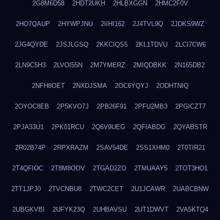
2G8M6D58
2HDT2UKH
2HLBXGGN
2HMC2F0V
2HO7QAUP
2HYWPJNU
2IIHI162
2J4TVL9Q
2JDKS9WZ
2JG4QYDE
2JSJLGSQ
2KKCIQS5
2KL1TDVU
2LCI7CW6
2LN9C5H3
2LVOI55N
2M7YMERZ
2MIQDBKK
2N165DB2
2NFH8OET
2NXDJSMA
2OC6YQYJ
2ODHTNIQ
2OYOC8EB
2P5KVO7J
2PB26F91
2PFU2MB3
2PGICZT7
2PJA33U1
2PK01RCU
2Q6V9UEG
2QFIABDG
2QYABSTR
2R02B74P
2RPXRAZM
2SAV54DE
2SS1XHM0
2T0TIR21
2T4QFIOC
2T8M8OOV
2TGAD2ZO
2TMUAAY5
2TOT3HO1
2TT1JPJ0
2TVCNBU8
2TWC2CET
2U1JCAWR
2UABCBNW
2UBGKVBI
2UFYK23Q
2UHBAVSU
2UT1DWVT
2VA5KTQ4