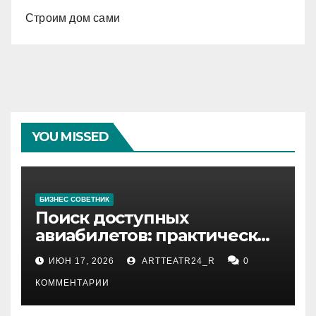
Строим дом сами
YOU MISSED
БИЗНЕС СОВЕТНИК
Поиск доступных
авиабилетов: практические
рекомендации
ИЮН 17, 2026
ARTTEATR24_R
0
КОММЕНТАРИИ