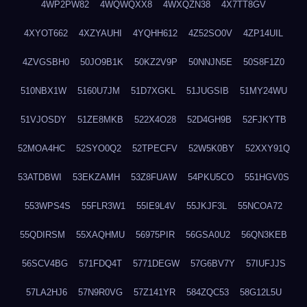
4WP2PW82
4WQWQXX8
4WXQZN38
4X7TT8GV
4XYOT662
4XZYAUHI
4YQHH612
4Z52SO0V
4ZP14UIL
4ZVGSBH0
50JO9B1K
50KZ2V9P
50NNJN5E
50S8F1Z0
510NBX1W
5160U7JM
51D7XGKL
51JUGSIB
51MY24WU
51VJOSDY
51ZE8MKB
522X4O28
52D4GH9B
52FJKYTB
52MOA4HC
52SYO0Q2
52TPECFV
52W5K0BY
52XXY91Q
53ATDBWI
53EKZAMH
53Z8FUAW
54PKU5CO
551HGV0S
553WPS4S
55FLR3W1
55IE9L4V
55JKJF3L
55NCOA72
55QDIRSM
55XAQHMU
56975PIR
56GSA0U2
56QN3KEB
56SCV4BG
571FDQ4T
5771DEGW
57G6BV7Y
57IUFJJS
57LA2HJ6
57N9R0VG
57Z141YR
584ZQC53
58G12L5U