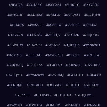
43IP3TZ3
43OJ1AEY
43SSFXBJ
43U16JLC
43XY7A9N
441OKOJO
4474ZR0W
4489NF37
44AFGVXY
44CGH1H9
44E14L85
44VA5KJF
44XI8AFW
45A3IPS9
4601IURZ
46DGB3L9
46DLKJV6
46KT56QV
4728GJZN
47CQFY0O
47JMVITW
47TRZS70
47W8J2J2
48QJBQ0X
49MZ8W4O
49R1GYE9
49SPF3MJ
49WWVPJU
4B13IA3F
4B1N5SGO
4BOKJ6KQ
4C9HCESS
4D64LFAR
4D90P4CC
4DV2LKB3
4DWPQY14
4DYW6NWM
4DZ5J3RQ
4E402GTO
4E4R43JK
4EE6J1ME
4ENC34CO
4F88GRG8
4FDT5ITF
4GHTKFV1
4GJRPJFP
4GLC8SBG
4GOTUJAD
4GTUQOMS
4H5VY3Z1
4HCW1AJA
4HINPU4S
4HSR603T
4HVMV9QI