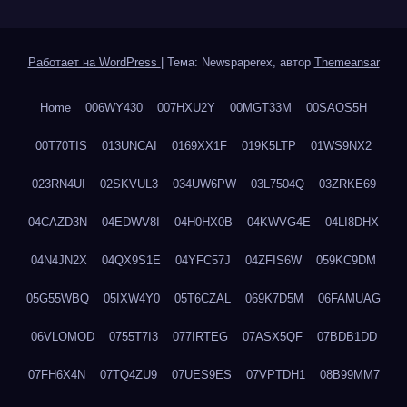
Работает на WordPress
|
Тема: Newspaperex, автор
Themeansar
Home
006WY430
007HXU2Y
00MGT33M
00SAOS5H
00T70TIS
013UNCAI
0169XX1F
019K5LTP
01WS9NX2
023RN4UI
02SKVUL3
034UW6PW
03L7504Q
03ZRKE69
04CAZD3N
04EDWV8I
04H0HX0B
04KWVG4E
04LI8DHX
04N4JN2X
04QX9S1E
04YFC57J
04ZFIS6W
059KC9DM
05G55WBQ
05IXW4Y0
05T6CZAL
069K7D5M
06FAMUAG
06VLOMOD
0755T7I3
077IRTEG
07ASX5QF
07BDB1DD
07FH6X4N
07TQ4ZU9
07UES9ES
07VPTDH1
08B99MM7