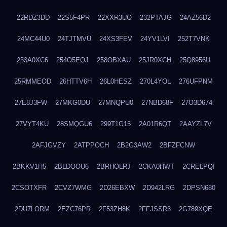
22RDZ3DD
22S5F4PR
22XXR3UO
232PTAJG
24AZ56D2
24MC44U0
24TJTMVU
24XS3FEV
24YV1LVI
252T7VNK
253A0XC6
254O5EQJ
258OBXAU
25JR0XCH
25Q8956U
25RMMEOD
26HTTV6H
26L0HESZ
270L4YOL
276UFPNM
27E8J3FW
27MKG0DU
27MNQPU0
27NBD68F
27O3D674
27VYT4KU
28SMQGU6
299T1G15
2A01R6QT
2AAYZL7V
2AFJGVZY
2ATPPOCH
2B2G3AW2
2BFZFCNW
2BKKV1H5
2BLDOOU6
2BRHOLRJ
2CKA0HWT
2CRELPQI
2CSOTXFR
2CVZ7WMG
2D26EBXW
2D942LRG
2DPSN680
2DU7LORM
2EZC76PR
2F53ZH8K
2FFJSSR3
2G789XQE