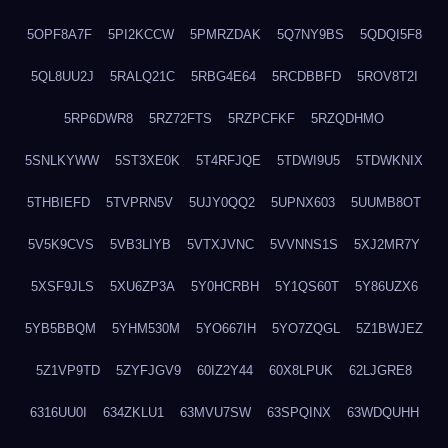
5OPF8A7F
5PI2KCCW
5PMRZDAK
5Q7NY9BS
5QDQI5F8
5QL8UU2J
5RALQ21C
5RBG4E64
5RCDBBFD
5ROV8T2I
5RP6DWR8
5RZ72FTS
5RZPCFKF
5RZQDHMO
5SNLKYWW
5ST3XE0K
5T4RFJQE
5TDWI9U5
5TDWKNIX
5THBIEFD
5TVPRN5V
5UJY0QQ2
5UPNX603
5UUMB8OT
5V5K9CVS
5VB3LIYB
5VTXJVNC
5VVNNS1S
5XJ2MR7Y
5XSF9JLS
5XU6ZP3A
5Y0HCRBH
5Y1QS60T
5Y86UZX6
5YB5BBQM
5YHM530M
5YO667IH
5YO7ZQGL
5Z1BWJEZ
5Z1VP9TD
5ZYFJGV9
60IZ2Y44
60X8LPUK
62LJGRE8
6316UU0I
634ZKLU1
63MVU7SW
63SPQINX
63WDQUHH