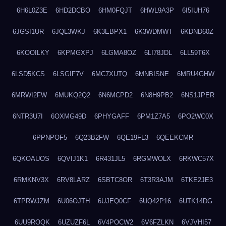
6H6L0Z3E
6HD2DCBO
6HM0FQJT
6HWL9A3P
6I5IUH76
6JGSI1UR
6JQL3WKJ
6K3EBPX1
6K3WDMWT
6KDND60Z
6KOOILKY
6KPMGXPJ
6LGMA8OZ
6LI78JDL
6LL59T6X
6LSD5KCS
6LSGIF7V
6MC7XUTQ
6MNBISNE
6MRU4GHW
6MRWI2FW
6MUKQ2Q2
6N6MCPD2
6N8H9PB2
6NS1JPER
6NTR3U7I
6OXMG49D
6PHYGAFF
6PM1Z7A5
6PO2WC0X
6PPNPOF5
6Q23B2FW
6QE19FL3
6QEEKCMR
6QKOAUOS
6QVIJ1K1
6R431JL5
6RGMWOLX
6RKWC57X
6RMKNV3X
6RV8LARZ
6SBTC8OR
6T3R3AJM
6TKE2JE3
6TPRWJZM
6U06OJTH
6UJEQ0CF
6UQ42P16
6UTK14DG
6UU9ROQK
6UZUZF6L
6V4POCW2
6V6FZLKN
6VJVHI57