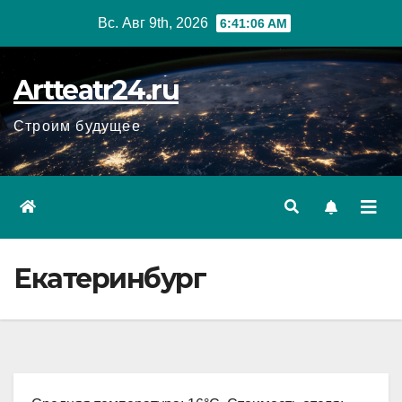
Перейти
Вс. Авг 9th, 2026
6:41:07 AM
к
содержанию
Artteatr24.ru
Строим будущее
Екатеринбург