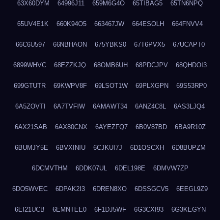
63X60DYM
64996J11
659M6G4O
65TIBAG5
65TN6NPQ
65UV4E1K
660K94O5
663467JW
664ESOLH
664FNVV4
66C6U597
66NBHAON
675YBKS0
67T6PVX5
67UCAPT0
6899WHVC
68EZZKJQ
68OMB6UH
68PDCJPV
68QHDOI3
699GTUTR
69KWPV8F
69LSOT1W
69PLXGPN
69S53RP0
6A5ZOVTI
6A7TVFIW
6AMAWT34
6ANZ4C8L
6AS3LJQ4
6AX21SAB
6AX80CNX
6AYEZFQ7
6B0V87BD
6BA9R10Z
6BUMJY5E
6BVXINIU
6CJKUI7J
6D1OSCXH
6D8BUPZM
6DCMVTHM
6DDK07UL
6DEL198E
6DMVW7ZP
6DO5WVEC
6DPAK2I3
6DREN8XO
6DSSGCV5
6EEGL9Z9
6EI21UCB
6EMNTEE0
6F1DJ5WF
6G3CXI93
6G3KEGYN