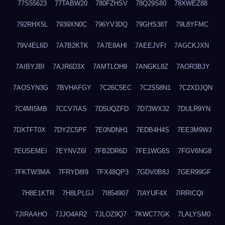
77S55623
77TABW20
780FZHSV
78Q29S80
78XWEZ88
792RHX5L
7939XN0C
796YV3DQ
79GHS38T
79L8YFMC
79V4EL6D
7A7B2KTK
7A7E8AHI
7AEEJVFI
7AGCKJXN
7AIBYJBI
7AJR6D3X
7AMTLOH9
7ANGKL8Z
7AOR3BJY
7AOSYN3G
7BVHAFGY
7C26C5EC
7C2S58N1
7C2XDJQN
7C4MI5MB
7CCV7IAS
7D5UQZFD
7D73WX32
7DULR9YN
7DXTFT0X
7DYZC5PF
7E0NDNH1
7EDB4H4S
7EE3M9WJ
7EUSEMEI
7EYNVZ6I
7FB2DR6D
7FE1WG6S
7FGV6NG8
7FKTW3MA
7FRYD8I9
7FX48QP3
7GDV0B8J
7GER99GF
7H8E1KTR
7H8LPLGJ
7I854907
7IAYUF4X
7IRRICQI
7JIRAAHO
7JJO4AR2
7JLOZ9Q7
7KWC77GK
7LALYSM0