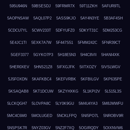
595U946N
59BSESDJ
59FRMR7X
59T11ZKH
5AFUR9TL
5AOPNSAW
5AQL07P2
5ASS9KJO
5AY4N3YE
5B3AF4SH
5CDCU7YL
5CWV233T
5DFYUFZ0
5DKYT31C
5DM253CG
5E4JC1TI
5EXK7A7W
5F447S51
5FMM242C
5FNR39CT
5GEF3377
5GYKO7P3
5H18E5N3
5H4C8VII
5HANI4XK
5HER0XEV
5HNS21Z8
5IFXGJFK
5IITXOZY
5IVSLWGV
5J5FOXDN
5KAFKBC4
5KEFVRBK
5KFBILGV
5KP635PE
5KSAQAB8
5KT1DCUW
5KZYHXKG
5L1KPI2V
5L515L3S
5LCKQGH7
5LOVPA8C
5LY0K9GU
5M4U4YA3
5M8JMWFU
5MC4C6M0
5MOLUGED
5NCKLFPQ
5NI5PO7L
5NROBV9R
5NSPSK7R
5NYZ03GV
5NZ2F7XQ
5OGIRQDY
5OIXNVW6