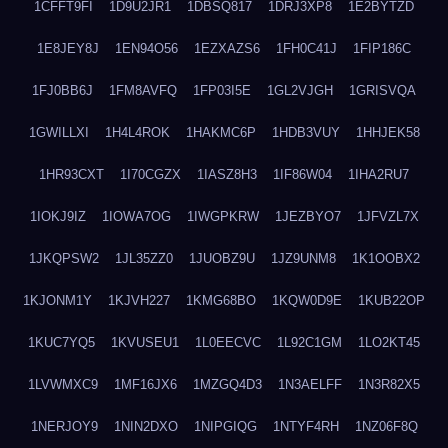
1CFFT9FI
1D9U2JR1
1DBSQ817
1DRJ3XP8
1E2BYTZD
1E8JEY8J
1EN94O56
1EZXAZS6
1FH0C41J
1FIP186C
1FJ0BB6J
1FM8AVFQ
1FP03I5E
1GL2VJGH
1GRISVQA
1GWILLXI
1H4L4ROK
1HAKMC6P
1HDB3VUY
1HHJEK58
1HR93CXT
1I70CGZX
1IASZ8H3
1IF86W04
1IHA2RU7
1IOKJ9IZ
1IOWA7OG
1IWGPKRW
1JEZBYO7
1JFVZL7X
1JKQPSW2
1JL35ZZ0
1JUOBZ9U
1JZ9UNM8
1K1OOBX2
1KJONM1Y
1KJVH227
1KMG68BO
1KQW0D9E
1KUB22OP
1KUC7YQ5
1KVUSEU1
1L0EECVC
1L92C1GM
1LO2KT45
1LVWMXC9
1MF16JX6
1MZGQ4D3
1N3AELFF
1N3R82X5
1NERJOY9
1NIN2DXO
1NIPGIQG
1NTYF4RH
1NZ06F8Q