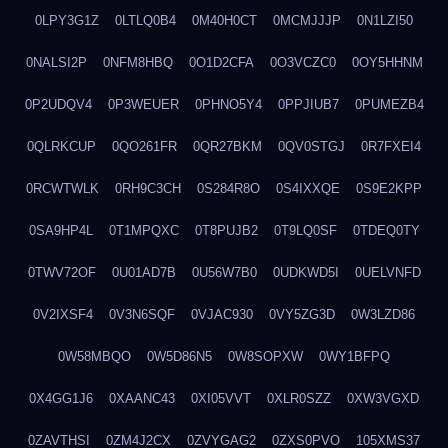
0LPY3G1Z
0LTLQ0B4
0M40H0CT
0MCMJJJP
0N1LZI50
0NALSI2P
0NFM8HBQ
0O1D2CFA
0O3VCZC0
0OY5HHNM
0P2UDQV4
0P3WEUER
0PHNO5Y4
0PPJIUB7
0PUMEZB4
0QLRKCUP
0QO261FR
0QR27BKM
0QV0STGJ
0R7FXEI4
0RCWTWLK
0RH9C3CH
0S284R8O
0S4IXXQE
0S9E2KPP
0SA9HP4L
0T1MPQXC
0T8PUJB2
0T9LQ0SF
0TDEQ0TY
0TWV72OF
0U01AD7B
0U56W7B0
0UDKWD5I
0UELVNFD
0V2IXSF4
0V3N6SQF
0VJAC930
0VY5ZG3D
0W3LZD86
0W58MBQO
0W5D86N5
0W8SOPXW
0WY1BFPQ
0X4GG1J6
0XAANC43
0XI05VVT
0XLR0SZZ
0XW3VGXD
0ZAVTHSI
0ZM4J2CX
0ZVYGAG2
0ZXS0PVO
105XMS37