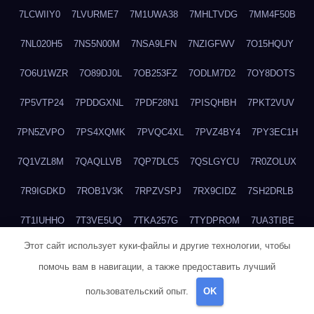
7LCWIIY0
7LVURME7
7M1UWA38
7MHLTVDG
7MM4F50B
7NL020H5
7NS5N00M
7NSA9LFN
7NZIGFWV
7O15HQUY
7O6U1WZR
7O89DJ0L
7OB253FZ
7ODLM7D2
7OY8DOTS
7P5VTP24
7PDDGXNL
7PDF28N1
7PISQHBH
7PKT2VUV
7PN5ZVPO
7PS4XQMK
7PVQC4XL
7PVZ4BY4
7PY3EC1H
7Q1VZL8M
7QAQLLVB
7QP7DLC5
7QSLGYCU
7R0ZOLUX
7R9IGDKD
7ROB1V3K
7RPZVSPJ
7RX9CIDZ
7SH2DRLB
7T1IUHHO
7T3VE5UQ
7TKA257G
7TYDPROM
7UA3TIBE
Этот сайт использует куки-файлы и другие технологии, чтобы
7ULOHB33
7UTVLU59
7V2MI6BF
7V37GO5C
7V513WU4
помочь вам в навигации, а также предоставить лучший
7VACJZDW
7WHDQ1JB
7WHY4Z0N
7WQXY6L4
пользовательский опыт.
OK
7WRFNCB0
7WWR3W39
7WZCNQ7C
7X1TM5XQ