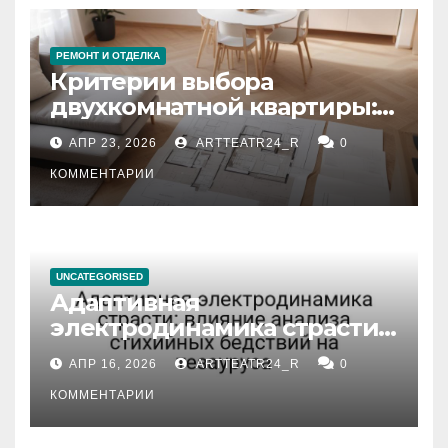
РЕМОНТ И ОТДЕЛКА
Критерии выбора
двухкомнатной квартиры:
планировка, площадь,
АПР 23, 2026
ARTTEATR24_R
0
состояние и документация
КОММЕНТАРИИ
UNCATEGORISED
Адаптивная
электродинамика страсти:
влияние анализа
АПР 16, 2026
ARTTEATR24_R
0
стихийных бедствий на
тезауруса
КОММЕНТАРИИ