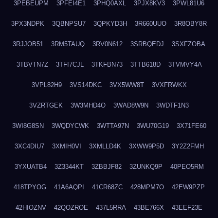
3PEBEUPM
3PFEI4E1
3PHQ0AXL
3PJX8KV3
3PWL81U6
3PX3NDPK
3QBNPSU7
3QPKYD3H
3R660UUO
3R8OBY8R
3RJJOB51
3RM5TAUQ
3RV0N612
3SRBQEDJ
3SXFZOBA
3TBVTN7Z
3TFI7CJL
3TKFBN73
3TTB618D
3TVMVY4A
3VPL82H9
3VS14DKC
3VX5WW8T
3VXFRWKX
3VZRTGEK
3W3MHD4O
3WAD8W9N
3WDTF1N3
3WI8G8SN
3WQDYCWK
3WTTA97N
3WU70G19
3X71FE60
3XC4DIU7
3XMIH0VI
3XMLLD4K
3XWW9P5D
3Y2Z2FMH
3YXUATB4
3Z3344KT
3ZBBJF82
3ZUNKQ9P
40PEO5RM
418TPYOG
41A6AQPI
41CR68ZC
428MPM7O
42EW9PZP
42HIOZNV
42QOZROE
437L5RRA
43BE766X
43EEF23E