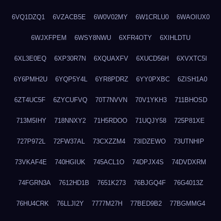
6VQ1DZQ1
6VZACB5E
6W0V02MY
6W1CRLU0
6WAOIUX0
6WJXFPEM
6WSY8NWU
6XFR4OTY
6XIHLDTU
6XL3E0EQ
6XP30R7N
6XQUAXFV
6XUCD56H
6XVXTC5I
6Y6PMH2U
6YQP5Y4L
6YR8PDRZ
6YY0PXBC
6ZISH1A0
6ZT4UC5F
6ZYCUFVQ
70T7NVVN
70V1YKH3
711BHOSD
713M5IHY
718NNXY2
71H5RDOO
71UQJY58
725P81XE
727P972L
72FW37AL
73CXZZM4
73IDZEWO
73UTNHIP
73VKAF4E
740HGIUK
745ACL1O
74DPJX4S
74DVDXRM
74FGRN3A
7612HD1B
7651K273
76BJGQ4F
76G4013Z
76HU4CRK
76LLJI2Y
7777M27H
77BED9B2
77BGMMG4