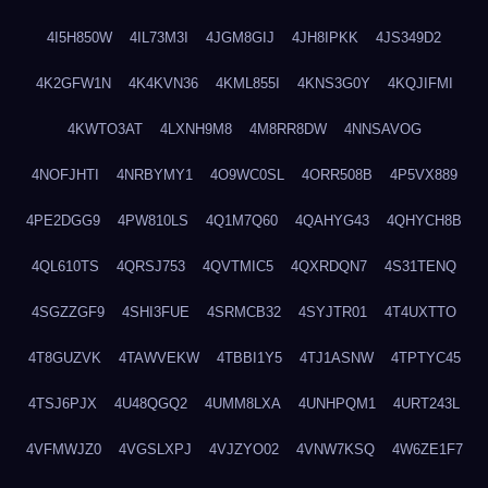
4I5H850W
4IL73M3I
4JGM8GIJ
4JH8IPKK
4JS349D2
4K2GFW1N
4K4KVN36
4KML855I
4KNS3G0Y
4KQJIFMI
4KWTO3AT
4LXNH9M8
4M8RR8DW
4NNSAVOG
4NOFJHTI
4NRBYMY1
4O9WC0SL
4ORR508B
4P5VX889
4PE2DGG9
4PW810LS
4Q1M7Q60
4QAHYG43
4QHYCH8B
4QL610TS
4QRSJ753
4QVTMIC5
4QXRDQN7
4S31TENQ
4SGZZGF9
4SHI3FUE
4SRMCB32
4SYJTR01
4T4UXTTO
4T8GUZVK
4TAWVEKW
4TBBI1Y5
4TJ1ASNW
4TPTYC45
4TSJ6PJX
4U48QGQ2
4UMM8LXA
4UNHPQM1
4URT243L
4VFMWJZ0
4VGSLXPJ
4VJZYO02
4VNW7KSQ
4W6ZE1F7