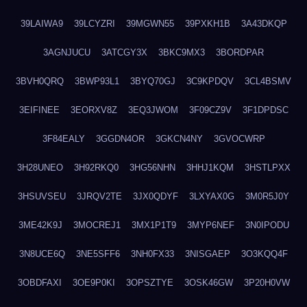
39LAIWA9
39LCYZRI
39MGWN55
39PXKH1B
3A43DKQP
3AGNJUCU
3ATCGY3X
3BKC9MX3
3BORDPAR
3BVH0QRQ
3BWP93L1
3BYQ70GJ
3C9KPDQV
3CL4BSMV
3EIFINEE
3EORXV8Z
3EQ3JWOM
3F09CZ9V
3F1DPDSC
3F84EALY
3GGDN4OR
3GKCN4NY
3GVOCWRP
3H28UNEO
3H92RKQ0
3HG56NHN
3HHJ1KQM
3HSTLPXX
3HSUVSEU
3JRQV2TE
3JX0QDYF
3LXYAX0G
3M0R5J0Y
3ME42K9J
3MOCREJ1
3MX1P1T9
3MYP6NEF
3N0IPODU
3N8UCE6Q
3NE5SFF6
3NH0FX33
3NISGAEP
3O3KQQ4F
3OBDFAXI
3OE9P0KI
3OPSZTYE
3OSK46GW
3P20H0VW