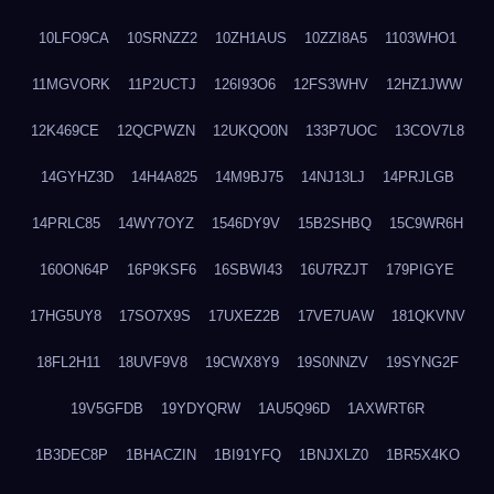
10LFO9CA
10SRNZZ2
10ZH1AUS
10ZZI8A5
1103WHO1
11MGVORK
11P2UCTJ
126I93O6
12FS3WHV
12HZ1JWW
12K469CE
12QCPWZN
12UKQO0N
133P7UOC
13COV7L8
14GYHZ3D
14H4A825
14M9BJ75
14NJ13LJ
14PRJLGB
14PRLC85
14WY7OYZ
1546DY9V
15B2SHBQ
15C9WR6H
160ON64P
16P9KSF6
16SBWI43
16U7RZJT
179PIGYE
17HG5UY8
17SO7X9S
17UXEZ2B
17VE7UAW
181QKVNV
18FL2H11
18UVF9V8
19CWX8Y9
19S0NNZV
19SYNG2F
19V5GFDB
19YDYQRW
1AU5Q96D
1AXWRT6R
1B3DEC8P
1BHACZIN
1BI91YFQ
1BNJXLZ0
1BR5X4KO