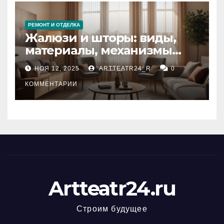
РЕМОНТ И ОТДЕЛКА
Жалюзи и шторы: виды,
материалы, механизмы
управления и уход
НОЯ 12, 2025
ARTTEATR24_R
0
КОММЕНТАРИИ
Artteatr24.ru
Строим будущее