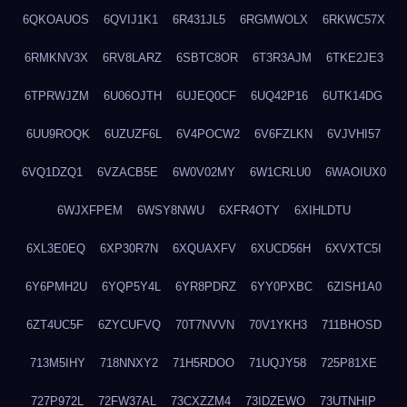
6QKOAUOS
6QVIJ1K1
6R431JL5
6RGMWOLX
6RKWC57X
6RMKNV3X
6RV8LARZ
6SBTC8OR
6T3R3AJM
6TKE2JE3
6TPRWJZM
6U06OJTH
6UJEQ0CF
6UQ42P16
6UTK14DG
6UU9ROQK
6UZUZF6L
6V4POCW2
6V6FZLKN
6VJVHI57
6VQ1DZQ1
6VZACB5E
6W0V02MY
6W1CRLU0
6WAOIUX0
6WJXFPEM
6WSY8NWU
6XFR4OTY
6XIHLDTU
6XL3E0EQ
6XP30R7N
6XQUAXFV
6XUCD56H
6XVXTC5I
6Y6PMH2U
6YQP5Y4L
6YR8PDRZ
6YY0PXBC
6ZISH1A0
6ZT4UC5F
6ZYCUFVQ
70T7NVVN
70V1YKH3
711BHOSD
713M5IHY
718NNXY2
71H5RDOO
71UQJY58
725P81XE
727P972L
72FW37AL
73CXZZM4
73IDZEWO
73UTNHIP