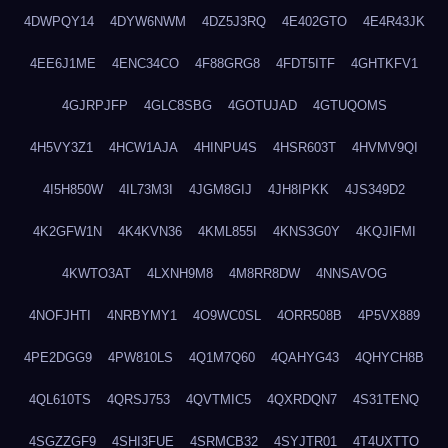
4DWPQY14
4DYW6NWM
4DZ5J3RQ
4E402GTO
4E4R43JK
4EE6J1ME
4ENC34CO
4F88GRG8
4FDT5ITF
4GHTKFV1
4GJRPJFP
4GLC8SBG
4GOTUJAD
4GTUQOMS
4H5VY3Z1
4HCW1AJA
4HINPU4S
4HSR603T
4HVMV9QI
4I5H850W
4IL73M3I
4JGM8GIJ
4JH8IPKK
4JS349D2
4K2GFW1N
4K4KVN36
4KML855I
4KNS3G0Y
4KQJIFMI
4KWTO3AT
4LXNH9M8
4M8RR8DW
4NNSAVOG
4NOFJHTI
4NRBYMY1
4O9WC0SL
4ORR508B
4P5VX889
4PE2DGG9
4PW810LS
4Q1M7Q60
4QAHYG43
4QHYCH8B
4QL610TS
4QRSJ753
4QVTMIC5
4QXRDQN7
4S31TENQ
4SGZZGF9
4SHI3FUE
4SRMCB32
4SYJTR01
4T4UXTTO