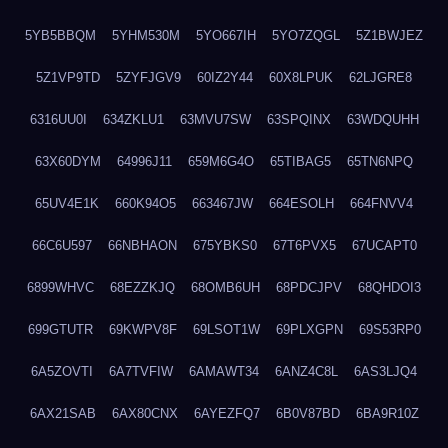
5YB5BBQM
5YHM530M
5YO667IH
5YO7ZQGL
5Z1BWJEZ
5Z1VP9TD
5ZYFJGV9
60IZ2Y44
60X8LPUK
62LJGRE8
6316UU0I
634ZKLU1
63MVU7SW
63SPQINX
63WDQUHH
63X60DYM
64996J11
659M6G4O
65TIBAG5
65TN6NPQ
65UV4E1K
660K94O5
663467JW
664ESOLH
664FNVV4
66C6U597
66NBHAON
675YBKS0
67T6PVX5
67UCAPT0
6899WHVC
68EZZKJQ
68OMB6UH
68PDCJPV
68QHDOI3
699GTUTR
69KWPV8F
69LSOT1W
69PLXGPN
69S53RP0
6A5ZOVTI
6A7TVFIW
6AMAWT34
6ANZ4C8L
6AS3LJQ4
6AX21SAB
6AX80CNX
6AYEZFQ7
6B0V87BD
6BA9R10Z