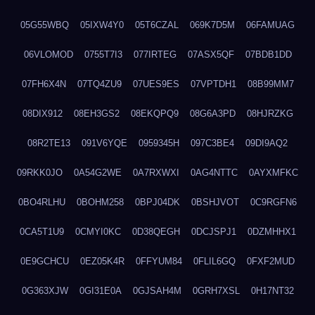
05G55WBQ
05IXW4Y0
05T6CZAL
069K7D5M
06FAMUAG
06VLOMOD
0755T7I3
077IRTEG
07ASX5QF
07BDB1DD
07FH6X4N
07TQ4ZU9
07UES9ES
07VPTDH1
08B99MM7
08DIX912
08EH3GS2
08EKQPQ9
08G6A3PD
08HJRZKG
08R2TE13
091V6YQE
0959345H
097C3BE4
09DI9AQ2
09RKK0JO
0A54G2WE
0A7RXWXI
0AG4NTTC
0AYXMFKC
0BO4RLHU
0BOHM258
0BPJ04DK
0BSHJVOT
0C9RGFN6
0CA5T1U9
0CMYI0KC
0D38QEGH
0DCJSPJ1
0DZMHHX1
0E9GCHCU
0EZ05K4R
0FFYUM84
0FLIL6GQ
0FXF2MUD
0G363XJW
0GI31E0A
0GJSAH4M
0GRH7XSL
0H17NT32