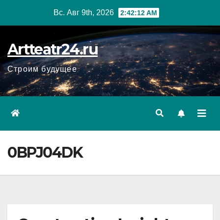
Перейти
Вс. Авг 9th, 2026
2:42:14 AM
к
содержанию
Artteatr24.ru
Строим будущее
0BPJ04DK