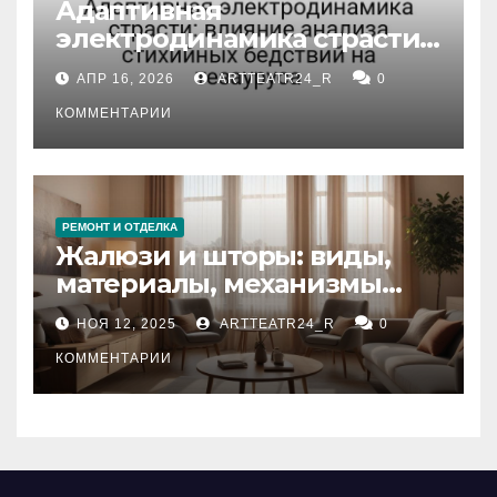
Адаптивная
электродинамика страсти:
влияние анализа
АПР 16, 2026
ARTTEATR24_R
0
стихийных бедствий на
тезауруса
КОММЕНТАРИИ
РЕМОНТ И ОТДЕЛКА
Жалюзи и шторы: виды,
материалы, механизмы
управления и уход
НОЯ 12, 2025
ARTTEATR24_R
0
КОММЕНТАРИИ