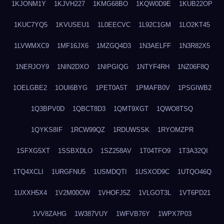
1KJONM1Y
1KJVH227
1KMG68BO
1KQW0D9E
1KUB22OP
1KUC7YQ5
1KVUSEU1
1L0EECVC
1L92C1GM
1LO2KT45
1LVWMXC9
1MF16JX6
1MZGQ4D3
1N3AELFF
1N3R82X5
1NERJOY9
1NIN2DXO
1NIPGIQG
1NTYF4RH
1NZ06F8Q
1OELGBE2
1OUI6BYG
1PET0A5T
1PMAFB0V
1PSGIWB2
1Q3BPV0D
1QBCT8D3
1QMT9XGT
1QWO8TSQ
1QYKS8IF
1RCW99QZ
1RDUWSSK
1RYOMZPR
1SFXG5XT
1SSBXDLO
1SZ258AV
1T04TFO9
1T3A32QI
1TQ4XCLI
1URGFNU5
1USMDQTI
1USXOD9C
1UTQO46Q
1UXXH5X4
1V2M00OW
1VHOFJ5Z
1VLGOT3L
1VT6PD21
1VV8ZAHG
1W387VUY
1WFVB76Y
1WPX7P03