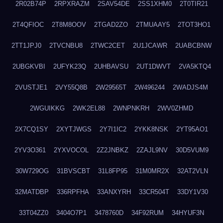
2R02B74P
2RPXRAZM
2SAV54DE
2SS1XHM0
2T0TIR21
2T4QFIOC
2T8M8OOV
2TGAD2ZO
2TMUAAY5
2TOT3HO1
2TT1JPJ0
2TVCNBU8
2TWC2CET
2U1JCAWR
2UABCBNW
2UBGKVBI
2UFYK23Q
2UHBAVSU
2UT1DWVT
2VA5KTQ4
2VUSTJE1
2VY55Q8B
2W29565T
2W496244
2WADJS4M
2WGUIKKG
2WK2EL88
2WNPNKRH
2WV0ZHMD
2X7CQ1SY
2XYTJWGS
2Y7I1IC2
2YKK8NSK
2YT95AO1
2YV3O361
2YXVOCOL
2Z2JNBKZ
2ZAJL9NV
30D5VUM9
30W729OG
31BVSCBT
31L8FP95
31M0MR2X
32AT2VLN
32MATDBP
336RPFHA
33ANXYRH
33CR504T
33DY1V30
33T04ZZ0
3404O7P1
3478760D
34F92RUM
34HYUF3N