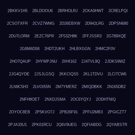
2BKKV1H5
2BLDOOU6
2BRHOLRJ
2CKA0HWT
2CRELPQI
2CSOTXFR
2CVZ7WMG
2D26EBXW
2D942LRG
2DPSN680
2DU7LORM
2EZC76PR
2F53ZH8K
2FFJSSR3
2G789XQE
2G8M6D58
2HDT2UKH
2HLBXGGN
2HMC2F0V
2HO7QAUP
2HYWPJNU
2IIHI162
2J4TVL9Q
2JDKS9WZ
2JG4QYDE
2JSJLGSQ
2KKCIQS5
2KL1TDVU
2LCI7CW6
2LN9C5H3
2LVOI55N
2M7YMERZ
2MIQDBKK
2N165DB2
2NFH8OET
2NXDJSMA
2OC6YQYJ
2ODHTNIQ
2OYOC8EB
2P5KVO7J
2PB26F91
2PFU2MB3
2PGICZT7
2PJA33U1
2PK01RCU
2Q6V9UEG
2QFIABDG
2QYABSTR