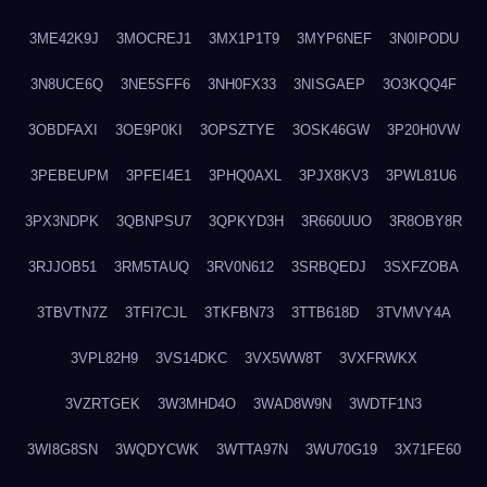
3ME42K9J
3MOCREJ1
3MX1P1T9
3MYP6NEF
3N0IPODU
3N8UCE6Q
3NE5SFF6
3NH0FX33
3NISGAEP
3O3KQQ4F
3OBDFAXI
3OE9P0KI
3OPSZTYE
3OSK46GW
3P20H0VW
3PEBEUPM
3PFEI4E1
3PHQ0AXL
3PJX8KV3
3PWL81U6
3PX3NDPK
3QBNPSU7
3QPKYD3H
3R660UUO
3R8OBY8R
3RJJOB51
3RM5TAUQ
3RV0N612
3SRBQEDJ
3SXFZOBA
3TBVTN7Z
3TFI7CJL
3TKFBN73
3TTB618D
3TVMVY4A
3VPL82H9
3VS14DKC
3VX5WW8T
3VXFRWKX
3VZRTGEK
3W3MHD4O
3WAD8W9N
3WDTF1N3
3WI8G8SN
3WQDYCWK
3WTTA97N
3WU70G19
3X71FE60