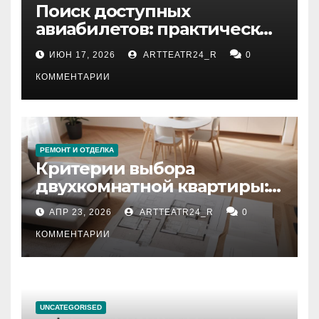
Поиск доступных
авиабилетов: практические
рекомендации
ИЮН 17, 2026
ARTTEATR24_R
0
КОММЕНТАРИИ
РЕМОНТ И ОТДЕЛКА
Критерии выбора
двухкомнатной квартиры:
планировка, площадь,
АПР 23, 2026
ARTTEATR24_R
0
состояние и документация
КОММЕНТАРИИ
UNCATEGORISED