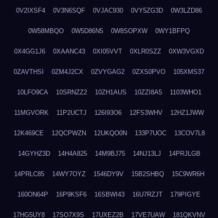
0V2IXSF4
0V3N6SQF
0VJAC930
0VY5ZG3D
0W3LZD86
0W58MBQO
0W5D86N5
0W8SOPXW
0WY1BFPQ
0X4GG1J6
0XAANC43
0XI05VVT
0XLR0SZZ
0XW3VGXD
0ZAVTHSI
0ZM4J2CX
0ZVYGAG2
0ZXS0PVO
105XMS37
10LFO9CA
10SRNZZ2
10ZH1AUS
10ZZI8A5
1103WHO1
11MGVORK
11P2UCTJ
126I93O6
12FS3WHV
12HZ1JWW
12K469CE
12QCPWZN
12UKQO0N
133P7UOC
13COV7L8
14GYHZ3D
14H4A825
14M9BJ75
14NJ13LJ
14PRJLGB
14PRLC85
14WY7OYZ
1546DY9V
15B2SHBQ
15C9WR6H
160ON64P
16P9KSF6
16SBWI43
16U7RZJT
179PIGYE
17HG5UY8
17SO7X9S
17UXEZ2B
17VE7UAW
181QKVNV