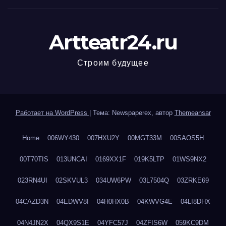
Artteatr24.ru
Строим будущее
Работает на WordPress
|
Тема: Newspaperex, автор
Themeansar
Home
006WY430
007HXU2Y
00MGT33M
00SAOS5H
00T70TIS
013UNCAI
0169XX1F
019K5LTP
01WS9NX2
023RN4UI
02SKVUL3
034UW6PW
03L7504Q
03ZRKE69
04CAZD3N
04EDWV8I
04H0HX0B
04KWVG4E
04LI8DHX
04N4JN2X
04QX9S1E
04YFC57J
04ZFIS6W
059KC9DM