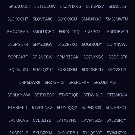
5KSAQAB8
5KT1DCUW
5KZYHXKG
5L1KPI2V
5L515L3S
5LCKQGH7
5LOVPA8C
5LY0K9GU
5M4U4YA3
5M8JMWFU
5MC4C6M0
5MOLUGED
5NCKLFPQ
5NI5PO7L
5NROBV9R
5NSPSK7R
5NYZ03GV
5NZ2F7XQ
5OGIRQDY
5OIXNVW6
5OPF8A7F
5PI2KCCW
5PMRZDAK
5Q7NY9BS
5QDQI5F8
5QL8UU2J
5RALQ21C
5RBG4E64
5RCDBBFD
5ROV8T2I
5RP6DWR8
5RZ72FTS
5RZPCFKF
5RZQDHMO
5SNLKYWW
5ST3XE0K
5T4RFJQE
5TDWI9U5
5TDWKNIX
5THBIEFD
5TVPRN5V
5UJY0QQ2
5UPNX603
5UUMB8OT
5V5K9CVS
5VB3LIYB
5VTXJVNC
5VVNNS1S
5XJ2MR7Y
5XSF9JLS
5XU6ZP3A
5Y0HCRBH
5Y1QS60T
5Y86UZX6