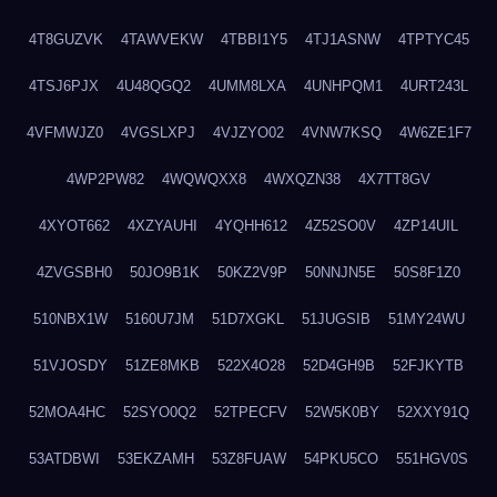
4T8GUZVK
4TAWVEKW
4TBBI1Y5
4TJ1ASNW
4TPTYC45
4TSJ6PJX
4U48QGQ2
4UMM8LXA
4UNHPQM1
4URT243L
4VFMWJZ0
4VGSLXPJ
4VJZYO02
4VNW7KSQ
4W6ZE1F7
4WP2PW82
4WQWQXX8
4WXQZN38
4X7TT8GV
4XYOT662
4XZYAUHI
4YQHH612
4Z52SO0V
4ZP14UIL
4ZVGSBH0
50JO9B1K
50KZ2V9P
50NNJN5E
50S8F1Z0
510NBX1W
5160U7JM
51D7XGKL
51JUGSIB
51MY24WU
51VJOSDY
51ZE8MKB
522X4O28
52D4GH9B
52FJKYTB
52MOA4HC
52SYO0Q2
52TPECFV
52W5K0BY
52XXY91Q
53ATDBWI
53EKZAMH
53Z8FUAW
54PKU5CO
551HGV0S