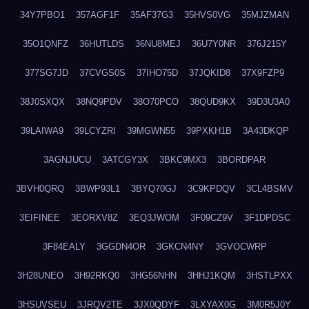
34Y7PBO1
357AGF1F
35AF37G3
35HVS0VG
35MJZMAN
35O1QNFZ
36HUTLDS
36NU8MEJ
36U7Y0NR
376J215Y
377SG7JD
37CVGS0S
37IHO75D
37JQKID8
37X9FZP9
38J0SXQX
38NQ9PDV
38O70PCO
38QUD9KX
39D3U3A0
39LAIWA9
39LCYZRI
39MGWN55
39PXKH1B
3A43DKQP
3AGNJUCU
3ATCGY3X
3BKC9MX3
3BORDPAR
3BVH0QRQ
3BWP93L1
3BYQ70GJ
3C9KPDQV
3CL4BSMV
3EIFINEE
3EORXV8Z
3EQ3JWOM
3F09CZ9V
3F1DPDSC
3F84EALY
3GGDN4OR
3GKCN4NY
3GVOCWRP
3H28UNEO
3H92RKQ0
3HG56NHN
3HHJ1KQM
3HSTLPXX
3HSUVSEU
3JRQV2TE
3JX0QDYF
3LXYAX0G
3M0R5J0Y