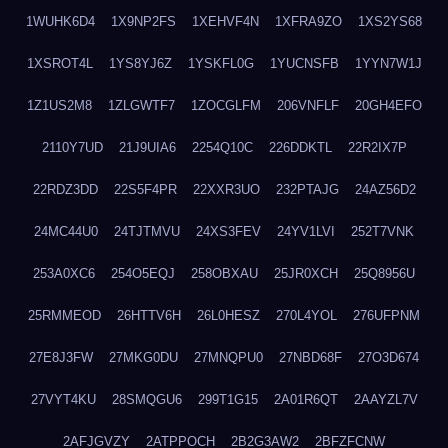
1WUHK6D4
1X9NP2FS
1XEHVF4N
1XFRA9ZO
1XS2YS68
1XSROT4L
1YS8YJ6Z
1YSKFL0G
1YUCNSFB
1YYN7W1J
1Z1US2M8
1ZLGWTF7
1ZOCGLFM
206VNFLF
20GH4EFO
2110Y7UD
21J9UIA6
2254Q10C
226DDKTL
22R2IX7P
22RDZ3DD
22S5F4PR
22XXR3UO
232PTAJG
24AZ56D2
24MC44U0
24TJTMVU
24XS3FEV
24YV1LVI
252T7VNK
253A0XC6
254O5EQJ
258OBXAU
25JR0XCH
25Q8956U
25RMMEOD
26HTTV6H
26L0HESZ
270L4YOL
276UFPNM
27E8J3FW
27MKG0DU
27MNQPU0
27NBD68F
27O3D674
27VYT4KU
28SMQGU6
299T1G15
2A01R6QT
2AAYZL7V
2AFJGVZY
2ATPPOCH
2B2G3AW2
2BFZFCNW