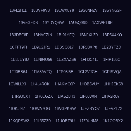
18FL2H11
18UVF9V8
19CWX8Y9
19S0NNZV
19SYNG2F
19V5GFDB
19YDYQRW
1AU5Q96D
1AXWRT6R
1B3DEC8P
1BHACZIN
1BI91YFQ
1BNJXLZ0
1BR5X4KO
1CFFT9FI
1D9U2JR1
1DBSQ817
1DRJ3XP8
1E2BYTZD
1E8JEY8J
1EN94O56
1EZXAZS6
1FH0C41J
1FIP186C
1FJ0BB6J
1FM8AVFQ
1FP03I5E
1GL2VJGH
1GRISVQA
1GWILLXI
1H4L4ROK
1HAKMC6P
1HDB3VUY
1HHJEK58
1HR93CXT
1I70CGZX
1IASZ8H3
1IF86W04
1IHA2RU7
1IOKJ9IZ
1IOWA7OG
1IWGPKRW
1JEZBYO7
1JFVZL7X
1JKQPSW2
1JL35ZZ0
1JUOBZ9U
1JZ9UNM8
1K1OOBX2