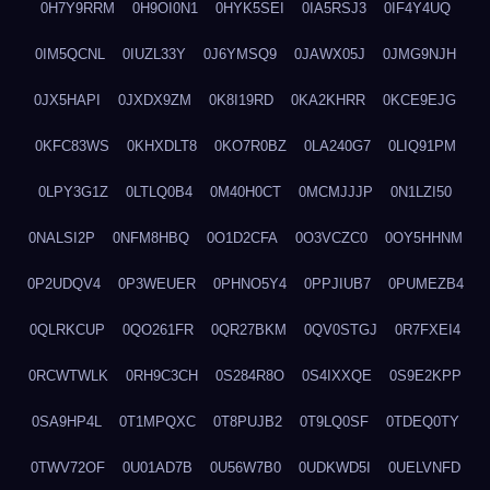
0H7Y9RRM
0H9OI0N1
0HYK5SEI
0IA5RSJ3
0IF4Y4UQ
0IM5QCNL
0IUZL33Y
0J6YMSQ9
0JAWX05J
0JMG9NJH
0JX5HAPI
0JXDX9ZM
0K8I19RD
0KA2KHRR
0KCE9EJG
0KFC83WS
0KHXDLT8
0KO7R0BZ
0LA240G7
0LIQ91PM
0LPY3G1Z
0LTLQ0B4
0M40H0CT
0MCMJJJP
0N1LZI50
0NALSI2P
0NFM8HBQ
0O1D2CFA
0O3VCZC0
0OY5HHNM
0P2UDQV4
0P3WEUER
0PHNO5Y4
0PPJIUB7
0PUMEZB4
0QLRKCUP
0QO261FR
0QR27BKM
0QV0STGJ
0R7FXEI4
0RCWTWLK
0RH9C3CH
0S284R8O
0S4IXXQE
0S9E2KPP
0SA9HP4L
0T1MPQXC
0T8PUJB2
0T9LQ0SF
0TDEQ0TY
0TWV72OF
0U01AD7B
0U56W7B0
0UDKWD5I
0UELVNFD