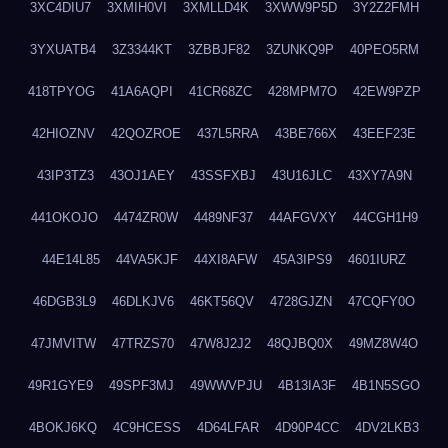
3XC4DIU7
3XMIH0VI
3XMLLD4K
3XWW9P5D
3Y2Z2FMH
3YXUATB4
3Z3344KT
3ZBBJF82
3ZUNKQ9P
40PEO5RM
418TPYOG
41A6AQPI
41CR68ZC
428MPM7O
42EW9PZP
42HIOZNV
42QOZROE
437L5RRA
43BE766X
43EEF23E
43IP3TZ3
43OJ1AEY
43SSFXBJ
43U16JLC
43XY7A9N
441OKOJO
4474ZR0W
4489NF37
44AFGVXY
44CGH1H9
44E14L85
44VA5KJF
44XI8AFW
45A3IPS9
4601IURZ
46DGB3L9
46DLKJV6
46KT56QV
4728GJZN
47CQFY0O
47JMVITW
47TRZS70
47W8J2J2
48QJBQ0X
49MZ8W4O
49R1GYE9
49SPF3MJ
49WWVPJU
4B13IA3F
4B1N5SGO
4BOKJ6KQ
4C9HCESS
4D64LFAR
4D90P4CC
4DV2LKB3