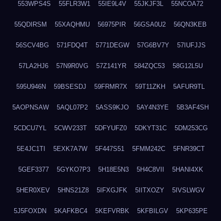
553WPS4S
55FLR3W1
55IE9L4V
55JKJF3L
55NCOA72
55QDIRSM
55XAQHMU
56975PIR
56GSA0U2
56QN3KEB
56SCV4BG
571FDQ4T
5771DEGW
57G6BV7Y
57IUFJJS
57LA2HJ6
57N9R0VG
57Z141YR
584ZQC53
58G12L5U
595U946N
59BSESDJ
59FRMR7X
59T11ZKH
5AFUR9TL
5AOPNSAW
5AQL07P2
5ASS9KJO
5AY4N3YE
5B3AF4SH
5CDCU7YL
5CWV233T
5DFYUFZ0
5DKYT31C
5DM253CG
5E4JC1TI
5EXK7A7W
5F447S51
5FMM242C
5FNR39CT
5GEF3377
5GYKO7P3
5H18E5N3
5H4C8VII
5HANI4XK
5HER0XEV
5HNS21Z8
5IFXGJFK
5IITXOZY
5IVSLWGV
5J5FOXDN
5KAFKBC4
5KEFVRBK
5KFBILGV
5KP635PE