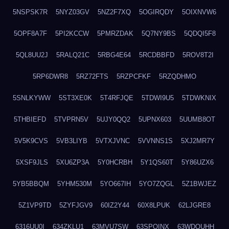
5NSPSK7R
5NYZ03GV
5NZ2F7XQ
5OGIRQDY
5OIXNVW6
5OPF8A7F
5PI2KCCW
5PMRZDAK
5Q7NY9BS
5QDQI5F8
5QL8UU2J
5RALQ21C
5RBG4E64
5RCDBBFD
5ROV8T2I
5RP6DWR8
5RZ72FTS
5RZPCFKF
5RZQDHMO
5SNLKYWW
5ST3XE0K
5T4RFJQE
5TDWI9U5
5TDWKNIX
5THBIEFD
5TVPRN5V
5UJY0QQ2
5UPNX603
5UUMB8OT
5V5K9CVS
5VB3LIYB
5VTXJVNC
5VVNNS1S
5XJ2MR7Y
5XSF9JLS
5XU6ZP3A
5Y0HCRBH
5Y1QS60T
5Y86UZX6
5YB5BBQM
5YHM530M
5YO667IH
5YO7ZQGL
5Z1BWJEZ
5Z1VP9TD
5ZYFJGV9
60IZ2Y44
60X8LPUK
62LJGRE8
6316UU0I
634ZKLU1
63MVU7SW
63SPQINX
63WDQUHH