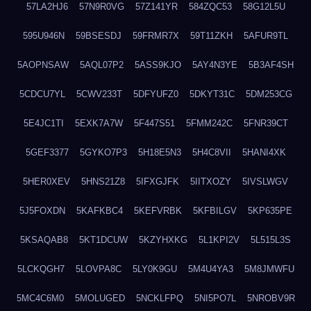
57LA2HJ6
57N9R0VG
57Z141YR
584ZQC53
58G12L5U
595U946N
59BSESDJ
59FRMR7X
59T11ZKH
5AFUR9TL
5AOPNSAW
5AQL07P2
5ASS9KJO
5AY4N3YE
5B3AF4SH
5CDCU7YL
5CWV233T
5DFYUFZ0
5DKYT31C
5DM253CG
5E4JC1TI
5EXK7A7W
5F447S51
5FMM242C
5FNR39CT
5GEF3377
5GYKO7P3
5H18E5N3
5H4C8VII
5HANI4XK
5HER0XEV
5HNS21Z8
5IFXGJFK
5IITXOZY
5IVSLWGV
5J5FOXDN
5KAFKBC4
5KEFVRBK
5KFBILGV
5KP635PE
5KSAQAB8
5KT1DCUW
5KZYHXKG
5L1KPI2V
5L515L3S
5LCKQGH7
5LOVPA8C
5LY0K9GU
5M4U4YA3
5M8JMWFU
5MC4C6M0
5MOLUGED
5NCKLFPQ
5NI5PO7L
5NROBV9R