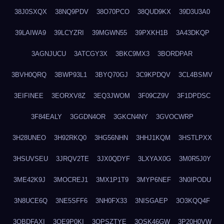
38J0SXQX
38NQ9PDV
38O70PCO
38QUD9KX
39D3U3A0
39LAIWA9
39LCYZRI
39MGWN55
39PXKH1B
3A43DKQP
3AGNJUCU
3ATCGY3X
3BKC9MX3
3BORDPAR
3BVH0QRQ
3BWP93L1
3BYQ70GJ
3C9KPDQV
3CL4BSMV
3EIFINEE
3EORXV8Z
3EQ3JWOM
3F09CZ9V
3F1DPDSC
3F84EALY
3GGDN4OR
3GKCN4NY
3GVOCWRP
3H28UNEO
3H92RKQ0
3HG56NHN
3HHJ1KQM
3HSTLPXX
3HSUVSEU
3JRQV2TE
3JX0QDYF
3LXYAX0G
3M0R5J0Y
3ME42K9J
3MOCREJ1
3MX1P1T9
3MYP6NEF
3N0IPODU
3N8UCE6Q
3NE5SFF6
3NH0FX33
3NISGAEP
3O3KQQ4F
3OBDFAXI
3OE9P0KI
3OPSZTYE
3OSK46GW
3P20H0VW