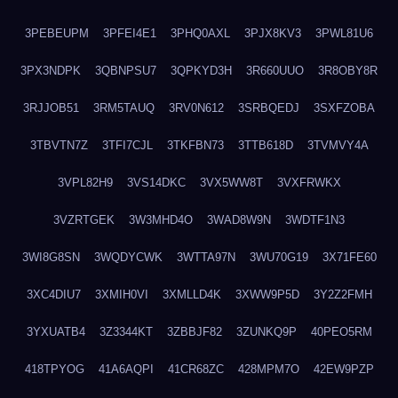
3PEBEUPM
3PFEI4E1
3PHQ0AXL
3PJX8KV3
3PWL81U6
3PX3NDPK
3QBNPSU7
3QPKYD3H
3R660UUO
3R8OBY8R
3RJJOB51
3RM5TAUQ
3RV0N612
3SRBQEDJ
3SXFZOBA
3TBVTN7Z
3TFI7CJL
3TKFBN73
3TTB618D
3TVMVY4A
3VPL82H9
3VS14DKC
3VX5WW8T
3VXFRWKX
3VZRTGEK
3W3MHD4O
3WAD8W9N
3WDTF1N3
3WI8G8SN
3WQDYCWK
3WTTA97N
3WU70G19
3X71FE60
3XC4DIU7
3XMIH0VI
3XMLLD4K
3XWW9P5D
3Y2Z2FMH
3YXUATB4
3Z3344KT
3ZBBJF82
3ZUNKQ9P
40PEO5RM
418TPYOG
41A6AQPI
41CR68ZC
428MPM7O
42EW9PZP