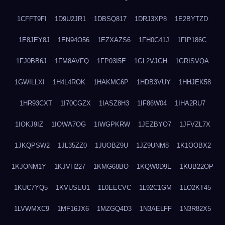
1CFFT9FI
1D9U2JR1
1DBSQ817
1DRJ3XP8
1E2BYTZD
1E8JEY8J
1EN94O56
1EZXAZS6
1FH0C41J
1FIP186C
1FJ0BB6J
1FM8AVFQ
1FP03I5E
1GL2VJGH
1GRISVQA
1GWILLXI
1H4L4ROK
1HAKMC6P
1HDB3VUY
1HHJEK58
1HR93CXT
1I70CGZX
1IASZ8H3
1IF86W04
1IHA2RU7
1IOKJ9IZ
1IOWA7OG
1IWGPKRW
1JEZBYO7
1JFVZL7X
1JKQPSW2
1JL35ZZ0
1JUOBZ9U
1JZ9UNM8
1K1OOBX2
1KJONM1Y
1KJVH227
1KMG68BO
1KQW0D9E
1KUB22OP
1KUC7YQ5
1KVUSEU1
1L0EECVC
1L92C1GM
1LO2KT45
1LVWMXC9
1MF16JX6
1MZGQ4D3
1N3AELFF
1N3R82X5