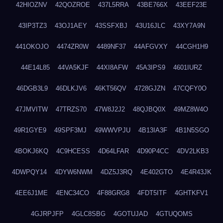
42HIOZNV
42QOZROE
437L5RRA
43BE766X
43EEF23E
43IP3TZ3
43OJ1AEY
43SSFXBJ
43U16JLC
43XY7A9N
441OKOJO
4474ZR0W
4489NF37
44AFGVXY
44CGH1H9
44E14L85
44VA5KJF
44XI8AFW
45A3IPS9
4601IURZ
46DGB3L9
46DLKJV6
46KT56QV
4728GJZN
47CQFY0O
47JMVITW
47TRZS70
47W8J2J2
48QJBQ0X
49MZ8W4O
49R1GYE9
49SPF3MJ
49WWVPJU
4B13IA3F
4B1N5SGO
4BOKJ6KQ
4C9HCESS
4D64LFAR
4D90P4CC
4DV2LKB3
4DWPQY14
4DYW6NWM
4DZ5J3RQ
4E402GTO
4E4R43JK
4EE6J1ME
4ENC34CO
4F88GRG8
4FDT5ITF
4GHTKFV1
4GJRPJFP
4GLC8SBG
4GOTUJAD
4GTUQOMS