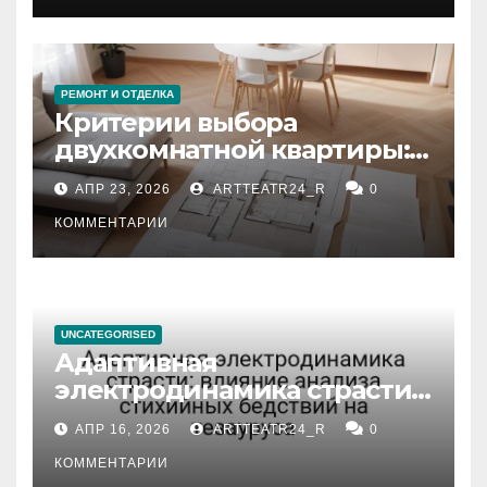
РЕМОНТ И ОТДЕЛКА
Критерии выбора
двухкомнатной квартиры:
планировка, площадь,
АПР 23, 2026
ARTTEATR24_R
0
состояние и документация
КОММЕНТАРИИ
UNCATEGORISED
Адаптивная
электродинамика страсти:
влияние анализа
АПР 16, 2026
ARTTEATR24_R
0
стихийных бедствий на
тезауруса
КОММЕНТАРИИ