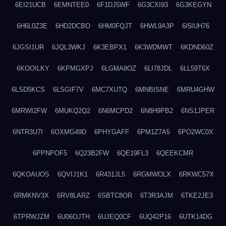
6EI21UCB
6EMNTEE0
6F1DJ5WF
6G3CXI93
6G3KEGYN
6H6L0Z3E
6HD2DCBO
6HM0FQJT
6HWL9A3P
6I5IUH76
6JGSI1UR
6JQL3WKJ
6K3EBPX1
6K3WDMWT
6KDND60Z
6KOOILKY
6KPMGXPJ
6LGMA8OZ
6LI78JDL
6LL59T6X
6LSD5KCS
6LSGIF7V
6MC7XUTQ
6MNBISNE
6MRU4GHW
6MRWI2FW
6MUKQ2Q2
6N6MCPD2
6N8H9PB2
6NS1JPER
6NTR3U7I
6OXMG49D
6PHYGAFF
6PM1Z7A5
6PO2WC0X
6PPNPOF5
6Q23B2FW
6QE19FL3
6QEEKCMR
6QKOAUOS
6QVIJ1K1
6R431JL5
6RGMWOLX
6RKWC57X
6RMKNV3X
6RV8LARZ
6SBTC8OR
6T3R3AJM
6TKE2JE3
6TPRWJZM
6U06OJTH
6UJEQ0CF
6UQ42P16
6UTK14DG