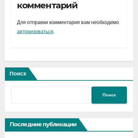
gr
s
а
комментарий
a
A
в
m
p
и
Для отправки комментария вам необходимо
p
ть
авторизоваться
.
Поиск
Поиск
Последние публикации