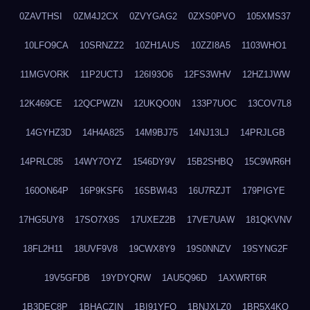
0ZAVTHSI
0ZM4J2CX
0ZVYGAG2
0ZXS0PVO
105XMS37
10LFO9CA
10SRNZZ2
10ZH1AUS
10ZZI8A5
1103WHO1
11MGVORK
11P2UCTJ
126I93O6
12FS3WHV
12HZ1JWW
12K469CE
12QCPWZN
12UKQO0N
133P7UOC
13COV7L8
14GYHZ3D
14H4A825
14M9BJ75
14NJ13LJ
14PRJLGB
14PRLC85
14WY7OYZ
1546DY9V
15B2SHBQ
15C9WR6H
160ON64P
16P9KSF6
16SBWI43
16U7RZJT
179PIGYE
17HG5UY8
17SO7X9S
17UXEZ2B
17VE7UAW
181QKVNV
18FL2H11
18UVF9V8
19CWX8Y9
19S0NNZV
19SYNG2F
19V5GFDB
19YDYQRW
1AU5Q96D
1AXWRT6R
1B3DEC8P
1BHACZIN
1BI91YFQ
1BNJXLZ0
1BR5X4KO