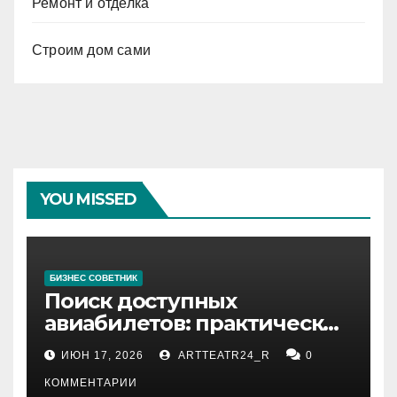
Ремонт и отделка
Строим дом сами
YOU MISSED
БИЗНЕС СОВЕТНИК
Поиск доступных
авиабилетов: практические
рекомендации
ИЮН 17, 2026
ARTTEATR24_R
0
КОММЕНТАРИИ