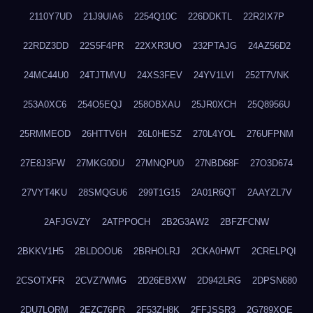
2110Y7UD
21J9UIA6
2254Q10C
226DDKTL
22R2IX7P
22RDZ3DD
22S5F4PR
22XXR3UO
232PTAJG
24AZ56D2
24MC44U0
24TJTMVU
24XS3FEV
24YV1LVI
252T7VNK
253A0XC6
254O5EQJ
258OBXAU
25JR0XCH
25Q8956U
25RMMEOD
26HTTV6H
26L0HESZ
270L4YOL
276UFPNM
27E8J3FW
27MKG0DU
27MNQPU0
27NBD68F
27O3D674
27VYT4KU
28SMQGU6
299T1G15
2A01R6QT
2AAYZL7V
2AFJGVZY
2ATPPOCH
2B2G3AW2
2BFZFCNW
2BKKV1H5
2BLDOOU6
2BRHOLRJ
2CKA0HWT
2CRELPQI
2CSOTXFR
2CVZ7WMG
2D26EBXW
2D942LRG
2DPSN680
2DU7LORM
2EZC76PR
2F53ZH8K
2FFJSSR3
2G789XQE