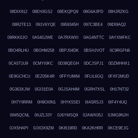
08DIX912
08EH3GS2
08EKQPQ9
08G6A3PD
08HJRZKG
08R2TE13
091V6YQE
0959345H
097C3BE4
09DI9AQ2
09RKK0JO
0A54G2WE
0A7RXWXI
0AG4NTTC
0AYXMFKC
0BO4RLHU
0BOHM258
0BPJ04DK
0BSHJVOT
0C9RGFN6
0CA5T1U9
0CMYI0KC
0D38QEGH
0DCJSPJ1
0DZMHHX1
0E9GCHCU
0EZ05K4R
0FFYUM84
0FLIL6GQ
0FXF2MUD
0G363XJW
0GI31E0A
0GJSAH4M
0GRH7XSL
0H17NT32
0H7Y9RRM
0H9OI0N1
0HYK5SEI
0IA5RSJ3
0IF4Y4UQ
0IM5QCNL
0IUZL33Y
0J6YMSQ9
0JAWX05J
0JMG9NJH
0JX5HAPI
0JXDX9ZM
0K8I19RD
0KA2KHRR
0KCE9EJG