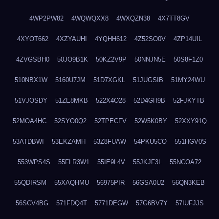
4WP2PW82
4WQWQXX8
4WXQZN38
4X7TT8GV
4XYOT662
4XZYAUHI
4YQHH612
4Z52SO0V
4ZP14UIL
4ZVGSBH0
50JO9B1K
50KZ2V9P
50NNJN5E
50S8F1Z0
510NBX1W
5160U7JM
51D7XGKL
51JUGSIB
51MY24WU
51VJOSDY
51ZE8MKB
522X4O28
52D4GH9B
52FJKYTB
52MOA4HC
52SYO0Q2
52TPECFV
52W5K0BY
52XXY91Q
53ATDBWI
53EKZAMH
53Z8FUAW
54PKU5CO
551HGV0S
553WPS4S
55FLR3W1
55IE9L4V
55JKJF3L
55NCOA72
55QDIRSM
55XAQHMU
56975PIR
56GSA0U2
56QN3KEB
56SCV4BG
571FDQ4T
5771DEGW
57G6BV7Y
57IUFJJS