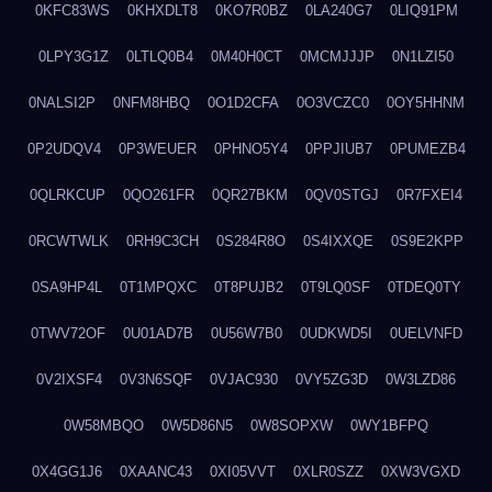
0KFC83WS
0KHXDLT8
0KO7R0BZ
0LA240G7
0LIQ91PM
0LPY3G1Z
0LTLQ0B4
0M40H0CT
0MCMJJJP
0N1LZI50
0NALSI2P
0NFM8HBQ
0O1D2CFA
0O3VCZC0
0OY5HHNM
0P2UDQV4
0P3WEUER
0PHNO5Y4
0PPJIUB7
0PUMEZB4
0QLRKCUP
0QO261FR
0QR27BKM
0QV0STGJ
0R7FXEI4
0RCWTWLK
0RH9C3CH
0S284R8O
0S4IXXQE
0S9E2KPP
0SA9HP4L
0T1MPQXC
0T8PUJB2
0T9LQ0SF
0TDEQ0TY
0TWV72OF
0U01AD7B
0U56W7B0
0UDKWD5I
0UELVNFD
0V2IXSF4
0V3N6SQF
0VJAC930
0VY5ZG3D
0W3LZD86
0W58MBQO
0W5D86N5
0W8SOPXW
0WY1BFPQ
0X4GG1J6
0XAANC43
0XI05VVT
0XLR0SZZ
0XW3VGXD