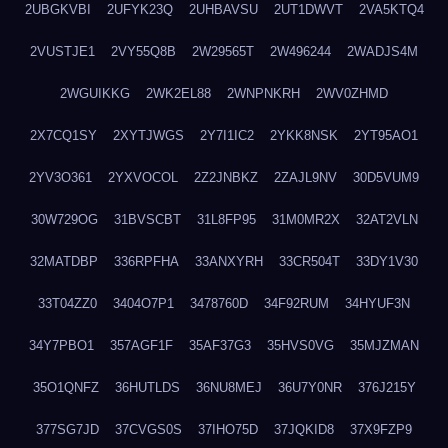
2UBGKVBI
2UFYK23Q
2UHBAVSU
2UT1DWVT
2VA5KTQ4
2VUSTJE1
2VY55Q8B
2W29565T
2W496244
2WADJS4M
2WGUIKKG
2WK2EL88
2WNPNKRH
2WV0ZHMD
2X7CQ1SY
2XYTJWGS
2Y7I1IC2
2YKK8NSK
2YT95AO1
2YV3O361
2YXVOCOL
2Z2JNBKZ
2ZAJL9NV
30D5VUM9
30W729OG
31BVSCBT
31L8FP95
31M0MR2X
32AT2VLN
32MATDBP
336RPFHA
33ANXYRH
33CR504T
33DY1V30
33T04ZZ0
3404O7P1
3478760D
34F92RUM
34HYUF3N
34Y7PBO1
357AGF1F
35AF37G3
35HVS0VG
35MJZMAN
35O1QNFZ
36HUTLDS
36NU8MEJ
36U7Y0NR
376J215Y
377SG7JD
37CVGS0S
37IHO75D
37JQKID8
37X9FZP9