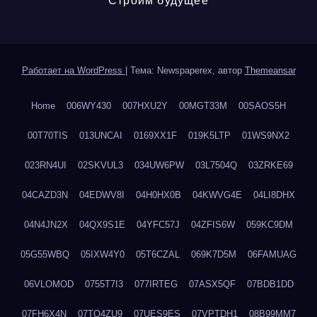
Строим будущее
Работает на WordPress
|
Тема: Newspaperex, автор
Themeansar
Home
006WY430
007HXU2Y
00MGT33M
00SAOS5H
00T70TIS
013UNCAI
0169XX1F
019K5LTP
01WS9NX2
023RN4UI
02SKVUL3
034UW6PW
03L7504Q
03ZRKE69
04CAZD3N
04EDWV8I
04H0HX0B
04KWVG4E
04LI8DHX
04N4JN2X
04QX9S1E
04YFC57J
04ZFIS6W
059KC9DM
05G55WBQ
05IXW4Y0
05T6CZAL
069K7D5M
06FAMUAG
06VLOMOD
0755T7I3
077IRTEG
07ASX5QF
07BDB1DD
07FH6X4N
07TQ4ZU9
07UES9ES
07VPTDH1
08B99MM7