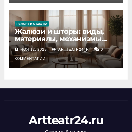
РЕМОНТ И ОТДЕЛКА
Жалюзи и шторы: виды,
материалы, механизмы
управления и уход
НОЯ 12, 2025
ARTTEATR24_R
0
КОММЕНТАРИИ
Artteatr24.ru