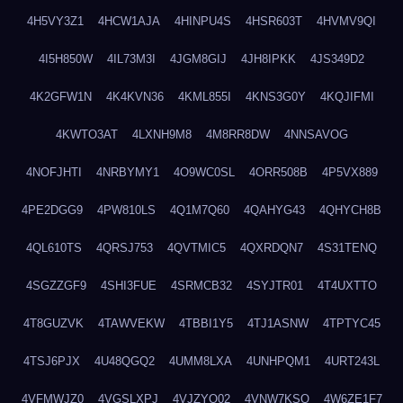
4H5VY3Z1
4HCW1AJA
4HINPU4S
4HSR603T
4HVMV9QI
4I5H850W
4IL73M3I
4JGM8GIJ
4JH8IPKK
4JS349D2
4K2GFW1N
4K4KVN36
4KML855I
4KNS3G0Y
4KQJIFMI
4KWTO3AT
4LXNH9M8
4M8RR8DW
4NNSAVOG
4NOFJHTI
4NRBYMY1
4O9WC0SL
4ORR508B
4P5VX889
4PE2DGG9
4PW810LS
4Q1M7Q60
4QAHYG43
4QHYCH8B
4QL610TS
4QRSJ753
4QVTMIC5
4QXRDQN7
4S31TENQ
4SGZZGF9
4SHI3FUE
4SRMCB32
4SYJTR01
4T4UXTTO
4T8GUZVK
4TAWVEKW
4TBBI1Y5
4TJ1ASNW
4TPTYC45
4TSJ6PJX
4U48QGQ2
4UMM8LXA
4UNHPQM1
4URT243L
4VFMWJZ0
4VGSLXPJ
4VJZYO02
4VNW7KSQ
4W6ZE1F7