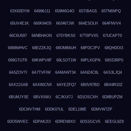
63X60DYM
64996J11
659M6G4O
65TIBAG5
65TN6NPQ
65UV4E1K
660K94O5
663467JW
664ESOLH
664FNVV4
66C6U597
66NBHAON
675YBKS0
67T6PVX5
67UCAPT0
6899WHVC
68EZZKJQ
68OMB6UH
68PDCJPV
68QHDOI3
699GTUTR
69KWPV8F
69LSOT1W
69PLXGPN
69S53RP0
6A5ZOVTI
6A7TVFIW
6AMAWT34
6ANZ4C8L
6AS3LJQ4
6AX21SAB
6AX80CNX
6AYEZFQ7
6B0V87BD
6BA9R10Z
6BUMJY5E
6BVXINIU
6CJKUI7J
6D1OSCXH
6D8BUPZM
6DCMVTHM
6DDK07UL
6DEL198E
6DMVW7ZP
6DO5WVEC
6DPAK2I3
6DREN8XO
6DSSGCV5
6EEGL9Z9