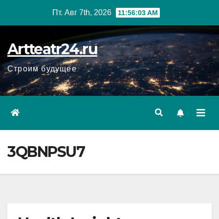
Перейти
Пт. Авг 7th, 2026
11:56:05 AM
к
содержанию
Artteatr24.ru
Строим будущее
3QBNPSU7