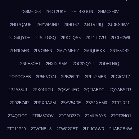
2G8M6D58
2HDT2UKH
2HLBXGGN
2HMC2F0V
2HO7QAUP
2HYWPJNU
2IIHI162
2J4TVL9Q
2JDKS9WZ
2JG4QYDE
2JSJLGSQ
2KKCIQS5
2KL1TDVU
2LCI7CW6
2LN9C5H3
2LVOI55N
2M7YMERZ
2MIQDBKK
2N165DB2
2NFH8OET
2NXDJSMA
2OC6YQYJ
2ODHTNIQ
2OYOC8EB
2P5KVO7J
2PB26F91
2PFU2MB3
2PGICZT7
2PJA33U1
2PK01RCU
2Q6V9UEG
2QFIABDG
2QYABSTR
2R02B74P
2RPXRAZM
2SAV54DE
2SS1XHM0
2T0TIR21
2T4QFIOC
2T8M8OOV
2TGAD2ZO
2TMUAAY5
2TOT3HO1
2TT1JPJ0
2TVCNBU8
2TWC2CET
2U1JCAWR
2UABCBNW