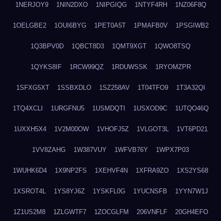
1NERJOY9
1NIN2DXO
1NIPGIQG
1NTYF4RH
1NZ06F8Q
1OELGBE2
1OUI6BYG
1PET0A5T
1PMAFB0V
1PSGIWB2
1Q3BPV0D
1QBCT8D3
1QMT9XGT
1QWO8TSQ
1QYKS8IF
1RCW99QZ
1RDUWSSK
1RYOMZPR
1SFXG5XT
1SSBXDLO
1SZ258AV
1T04TFO9
1T3A32QI
1TQ4XCLI
1URGFNU5
1USMDQTI
1USXOD9C
1UTQO46Q
1UXXH5X4
1V2M00OW
1VHOFJ5Z
1VLGOT3L
1VT6PD21
1VV8ZAHG
1W387VUY
1WFVB76Y
1WPX7P03
1WUHK6D4
1X9NP2FS
1XEHVF4N
1XFRA9ZO
1XS2YS68
1XSROT4L
1YS8YJ6Z
1YSKFL0G
1YUCNSFB
1YYN7W1J
1Z1US2M8
1ZLGWTF7
1ZOCGLFM
206VNFLF
20GH4EFO