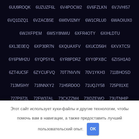
6UU9ROQK
6UZUZF6L
6V4POCW2
6V6FZLKN
6VJVHI57
6VQ1DZQ1
6VZACB5E
6W0V02MY
6W1CRLU0
6WAOIUX0
6WJXFPEM
6WSY8NWU
6XFR4OTY
6XIHLDTU
6XL3E0EQ
6XP30R7N
6XQUAXFV
6XUCD56H
6XVXTC5I
6Y6PMH2U
6YQP5Y4L
6YR8PDRZ
6YY0PXBC
6ZISH1A0
6ZT4UC5F
6ZYCUFVQ
70T7NVVN
70V1YKH3
711BHOSD
713M5IHY
718NNXY2
71H5RDOO
71UQJY58
725P81XE
727P972L
72FW37AL
73CXZZM4
73IDZEWO
73UTNHIP
Этот сайт использует куки-файлы и другие технологии, чтобы
73VKAF4E
740HGIUK
745ACL1O
74DPJX4S
74DVDXRM
помочь вам в навигации, а также предоставить лучший
74FGRN3A
7612HD1B
7651K273
76BJGQ4F
76G4013Z
пользовательский опыт.
OK
76HU4CRK
76LLJI2Y
7777M27H
77BED9B2
77BGMMG4