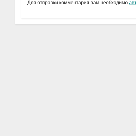
a
A
в
Для отправки комментария вам необходимо
ав
m
p
и
p
ть