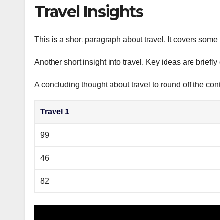
р
Travel Insights
p
а
p
в
This is a short paragraph about travel. It covers some 
и
Another short insight into travel. Key ideas are briefl
т
ь
A concluding thought about travel to round off the cont
Travel 1
99
46
82