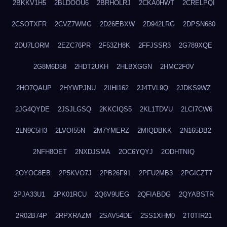
2BKKV1H5
2BLDOOU6
2BRHOLRJ
2CKA0HWT
2CRELPQI
2CSOTXFR
2CVZ7WMG
2D26EBXW
2D942LRG
2DPSN680
2DU7LORM
2EZC76PR
2F53ZH8K
2FFJSSR3
2G789XQE
2G8M6D58
2HDT2UKH
2HLBXGGN
2HMC2F0V
2HO7QAUP
2HYWPJNU
2IIHI162
2J4TVL9Q
2JDKS9WZ
2JG4QYDE
2JSJLGSQ
2KKCIQS5
2KL1TDVU
2LCI7CW6
2LN9C5H3
2LVOI55N
2M7YMERZ
2MIQDBKK
2N165DB2
2NFH8OET
2NXDJSMA
2OC6YQYJ
2ODHTNIQ
2OYOC8EB
2P5KVO7J
2PB26F91
2PFU2MB3
2PGICZT7
2PJA33U1
2PK01RCU
2Q6V9UEG
2QFIABDG
2QYABSTR
2R02B74P
2RPXRAZM
2SAV54DE
2SS1XHM0
2T0TIR21