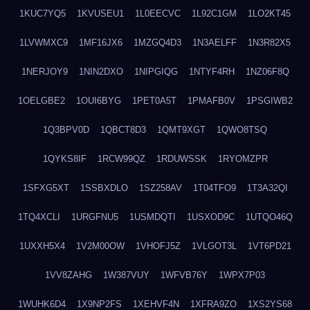
1KUC7YQ5
1KVUSEU1
1L0EECVC
1L92C1GM
1LO2KT45
1LVWMXC9
1MF16JX6
1MZGQ4D3
1N3AELFF
1N3R82X5
1NERJOY9
1NIN2DXO
1NIPGIQG
1NTYF4RH
1NZ06F8Q
1OELGBE2
1OUI6BYG
1PET0A5T
1PMAFB0V
1PSGIWB2
1Q3BPV0D
1QBCT8D3
1QMT9XGT
1QWO8TSQ
1QYKS8IF
1RCW99QZ
1RDUWSSK
1RYOMZPR
1SFXG5XT
1SSBXDLO
1SZ258AV
1T04TFO9
1T3A32QI
1TQ4XCLI
1URGFNU5
1USMDQTI
1USXOD9C
1UTQO46Q
1UXXH5X4
1V2M00OW
1VHOFJ5Z
1VLGOT3L
1VT6PD21
1VV8ZAHG
1W387VUY
1WFVB76Y
1WPX7P03
1WUHK6D4
1X9NP2FS
1XEHVF4N
1XFRA9ZO
1XS2YS68