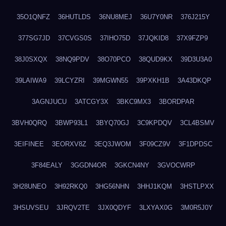
35O1QNFZ
36HUTLDS
36NU8MEJ
36U7Y0NR
376J215Y
377SG7JD
37CVGS0S
37IHO75D
37JQKID8
37X9FZP9
38J0SXQX
38NQ9PDV
38O70PCO
38QUD9KX
39D3U3A0
39LAIWA9
39LCYZRI
39MGWN55
39PXKH1B
3A43DKQP
3AGNJUCU
3ATCGY3X
3BKC9MX3
3BORDPAR
3BVH0QRQ
3BWP93L1
3BYQ70GJ
3C9KPDQV
3CL4BSMV
3EIFINEE
3EORXV8Z
3EQ3JWOM
3F09CZ9V
3F1DPDSC
3F84EALY
3GGDN4OR
3GKCN4NY
3GVOCWRP
3H28UNEO
3H92RKQ0
3HG56NHN
3HHJ1KQM
3HSTLPXX
3HSUVSEU
3JRQV2TE
3JX0QDYF
3LXYAX0G
3M0R5J0Y