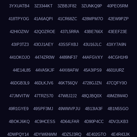
3YXUATB4
3Z3344KT
3ZBBJF82
3ZUNKQ9P
40PEO5RM
418TPYOG
41A6AQPI
41CR68ZC
428MPM7O
42EW9PZP
42HIOZNV
42QOZROE
437L5RRA
43BE766X
43EEF23E
43IP3TZ3
43OJ1AEY
43SSFXBJ
43U16JLC
43XY7A9N
441OKOJO
4474ZR0W
4489NF37
44AFGVXY
44CGH1H9
44E14L85
44VA5KJF
44XI8AFW
45A3IPS9
4601IURZ
46DGB3L9
46DLKJV6
46KT56QV
4728GJZN
47CQFY0O
47JMVITW
47TRZS70
47W8J2J2
48QJBQ0X
49MZ8W4O
49R1GYE9
49SPF3MJ
49WWVPJU
4B13IA3F
4B1N5SGO
4BOKJ6KQ
4C9HCESS
4D64LFAR
4D90P4CC
4DV2LKB3
4DWPQY14
4DYW6NWM
4DZ5J3RQ
4E402GTO
4E4R43JK