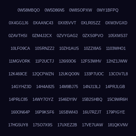
0W58MBQO
0W5D86N5
0W8SOPXW
0WY1BFPQ
0X4GG1J6
0XAANC43
0XI05VVT
0XLR0SZZ
0XW3VGXD
0ZAVTHSI
0ZM4J2CX
0ZVYGAG2
0ZXS0PVO
105XMS37
10LFO9CA
10SRNZZ2
10ZH1AUS
10ZZI8A5
1103WHO1
11MGVORK
11P2UCTJ
126I93O6
12FS3WHV
12HZ1JWW
12K469CE
12QCPWZN
12UKQO0N
133P7UOC
13COV7L8
14GYHZ3D
14H4A825
14M9BJ75
14NJ13LJ
14PRJLGB
14PRLC85
14WY7OYZ
1546DY9V
15B2SHBQ
15C9WR6H
160ON64P
16P9KSF6
16SBWI43
16U7RZJT
179PIGYE
17HG5UY8
17SO7X9S
17UXEZ2B
17VE7UAW
181QKVNV