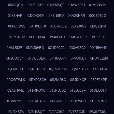
0IM5QCNL
0IUZL33Y
0J6YMSQ9
0JAWX05J
0JMG9NJH
0JX5HAPI
0JXDX9ZM
0K8I19RD
0KA2KHRR
0KCE9EJG
0KFC83WS
0KHXDLT8
0KO7R0BZ
0LA240G7
0LIQ91PM
0LPY3G1Z
0LTLQ0B4
0M40H0CT
0MCMJJJP
0N1LZI50
0NALSI2P
0NFM8HBQ
0O1D2CFA
0O3VCZC0
0OY5HHNM
0P2UDQV4
0P3WEUER
0PHNO5Y4
0PPJIUB7
0PUMEZB4
0QLRKCUP
0QO261FR
0QR27BKM
0QV0STGJ
0R7FXEI4
0RCWTWLK
0RH9C3CH
0S284R8O
0S4IXXQE
0S9E2KPP
0SA9HP4L
0T1MPQXC
0T8PUJB2
0T9LQ0SF
0TDEQ0TY
0TWV72OF
0U01AD7B
0U56W7B0
0UDKWD5I
0UELVNFD
0V2IXSF4
0V3N6SQF
0VJAC930
0VY5ZG3D
0W3LZD86