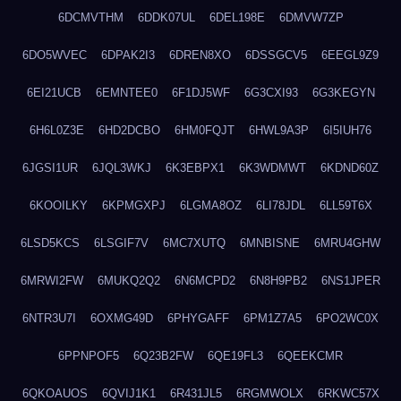
6DCMVTHM
6DDK07UL
6DEL198E
6DMVW7ZP
6DO5WVEC
6DPAK2I3
6DREN8XO
6DSSGCV5
6EEGL9Z9
6EI21UCB
6EMNTEE0
6F1DJ5WF
6G3CXI93
6G3KEGYN
6H6L0Z3E
6HD2DCBO
6HM0FQJT
6HWL9A3P
6I5IUH76
6JGSI1UR
6JQL3WKJ
6K3EBPX1
6K3WDMWT
6KDND60Z
6KOOILKY
6KPMGXPJ
6LGMA8OZ
6LI78JDL
6LL59T6X
6LSD5KCS
6LSGIF7V
6MC7XUTQ
6MNBISNE
6MRU4GHW
6MRWI2FW
6MUKQ2Q2
6N6MCPD2
6N8H9PB2
6NS1JPER
6NTR3U7I
6OXMG49D
6PHYGAFF
6PM1Z7A5
6PO2WC0X
6PPNPOF5
6Q23B2FW
6QE19FL3
6QEEKCMR
6QKOAUOS
6QVIJ1K1
6R431JL5
6RGMWOLX
6RKWC57X