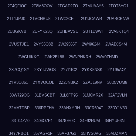
2T4QFIOC
2T8M8OOV
2TGAD2ZO
2TMUAAY5
2TOT3HO1
2TT1JPJ0
2TVCNBU8
2TWC2CET
2U1JCAWR
2UABCBNW
2UBGKVBI
2UFYK23Q
2UHBAVSU
2UT1DWVT
2VA5KTQ4
2VUSTJE1
2VY55Q8B
2W29565T
2W496244
2WADJS4M
2WGUIKKG
2WK2EL88
2WNPNKRH
2WV0ZHMD
2X7CQ1SY
2XYTJWGS
2Y7I1IC2
2YKK8NSK
2YT95AO1
2YV3O361
2YXVOCOL
2Z2JNBKZ
2ZAJL9NV
30D5VUM9
30W729OG
31BVSCBT
31L8FP95
31M0MR2X
32AT2VLN
32MATDBP
336RPFHA
33ANXYRH
33CR504T
33DY1V30
33T04ZZ0
3404O7P1
3478760D
34F92RUM
34HYUF3N
34Y7PBO1
357AGF1F
35AF37G3
35HVS0VG
35MJZMAN