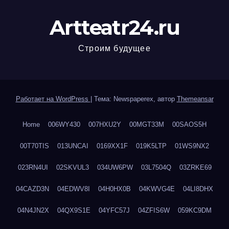
Artteatr24.ru
Строим будущее
Работает на WordPress
|
Тема: Newspaperex, автор
Themeansar
Home
006WY430
007HXU2Y
00MGT33M
00SAOS5H
00T70TIS
013UNCAI
0169XX1F
019K5LTP
01WS9NX2
023RN4UI
02SKVUL3
034UW6PW
03L7504Q
03ZRKE69
04CAZD3N
04EDWV8I
04H0HX0B
04KWVG4E
04LI8DHX
04N4JN2X
04QX9S1E
04YFC57J
04ZFIS6W
059KC9DM