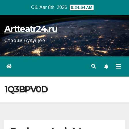
Перейти
Сб. Авг 8th, 2026
6:24:55 AM
к
содержанию
Artteatr24.ru
Строим будущее
1Q3BPV0D