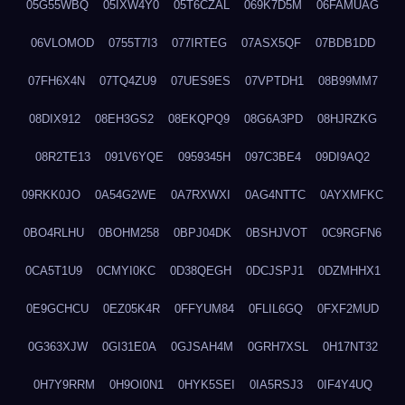
05G55WBQ
05IXW4Y0
05T6CZAL
069K7D5M
06FAMUAG
06VLOMOD
0755T7I3
077IRTEG
07ASX5QF
07BDB1DD
07FH6X4N
07TQ4ZU9
07UES9ES
07VPTDH1
08B99MM7
08DIX912
08EH3GS2
08EKQPQ9
08G6A3PD
08HJRZKG
08R2TE13
091V6YQE
0959345H
097C3BE4
09DI9AQ2
09RKK0JO
0A54G2WE
0A7RXWXI
0AG4NTTC
0AYXMFKC
0BO4RLHU
0BOHM258
0BPJ04DK
0BSHJVOT
0C9RGFN6
0CA5T1U9
0CMYI0KC
0D38QEGH
0DCJSPJ1
0DZMHHX1
0E9GCHCU
0EZ05K4R
0FFYUM84
0FLIL6GQ
0FXF2MUD
0G363XJW
0GI31E0A
0GJSAH4M
0GRH7XSL
0H17NT32
0H7Y9RRM
0H9OI0N1
0HYK5SEI
0IA5RSJ3
0IF4Y4UQ