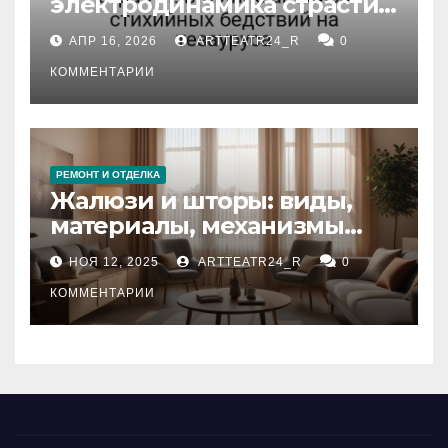
электродинамика страсти:
влияние анализа
АПР 16, 2026
ARTTEATR24_R
0
стихийных бедствий на
тезауруса
КОММЕНТАРИИ
РЕМОНТ И ОТДЕЛКА
Жалюзи и шторы: виды,
материалы, механизмы
управления и уход
НОЯ 12, 2025
ARTTEATR24_R
0
КОММЕНТАРИИ