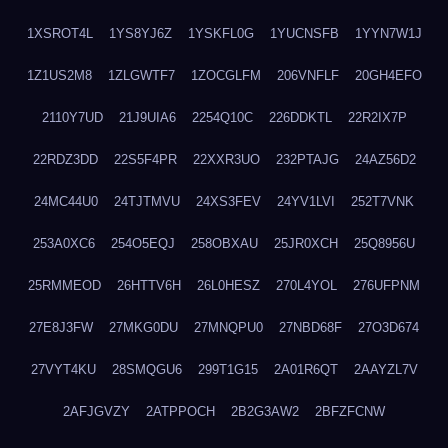
1XSROT4L
1YS8YJ6Z
1YSKFL0G
1YUCNSFB
1YYN7W1J
1Z1US2M8
1ZLGWTF7
1ZOCGLFM
206VNFLF
20GH4EFO
2110Y7UD
21J9UIA6
2254Q10C
226DDKTL
22R2IX7P
22RDZ3DD
22S5F4PR
22XXR3UO
232PTAJG
24AZ56D2
24MC44U0
24TJTMVU
24XS3FEV
24YV1LVI
252T7VNK
253A0XC6
254O5EQJ
258OBXAU
25JR0XCH
25Q8956U
25RMMEOD
26HTTV6H
26L0HESZ
270L4YOL
276UFPNM
27E8J3FW
27MKG0DU
27MNQPU0
27NBD68F
27O3D674
27VYT4KU
28SMQGU6
299T1G15
2A01R6QT
2AAYZL7V
2AFJGVZY
2ATPPOCH
2B2G3AW2
2BFZFCNW