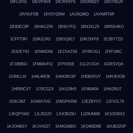
18FL2H11
18UVF9V8
19CWX8Y9
19S0NNZV
19SYNG2F
19V5GFDB
19YDYQRW
1AU5Q96D
1AXWRT6R
1B3DEC8P
1BHACZIN
1BI91YFQ
1BNJXLZ0
1BR5X4KO
1CFFT9FI
1D9U2JR1
1DBSQ817
1DRJ3XP8
1E2BYTZD
1E8JEY8J
1EN94O56
1EZXAZS6
1FH0C41J
1FIP186C
1FJ0BB6J
1FM8AVFQ
1FP03I5E
1GL2VJGH
1GRISVQA
1GWILLXI
1H4L4ROK
1HAKMC6P
1HDB3VUY
1HHJEK58
1HR93CXT
1I70CGZX
1IASZ8H3
1IF86W04
1IHA2RU7
1IOKJ9IZ
1IOWA7OG
1IWGPKRW
1JEZBYO7
1JFVZL7X
1JKQPSW2
1JL35ZZ0
1JUOBZ9U
1JZ9UNM8
1K1OOBX2
1KJONM1Y
1KJVH227
1KMG68BO
1KQW0D9E
1KUB22OP