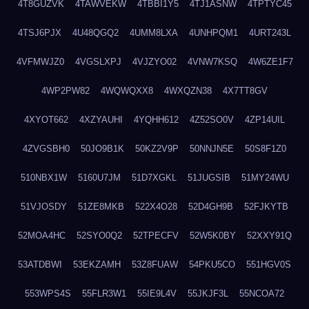
4T8GUZVK
4TAWVEKW
4TBBI1Y5
4TJ1ASNW
4TPTYC45
4TSJ6PJX
4U48QGQ2
4UMM8LXA
4UNHPQM1
4URT243L
4VFMWJZ0
4VGSLXPJ
4VJZYO02
4VNW7KSQ
4W6ZE1F7
4WP2PW82
4WQWQXX8
4WXQZN38
4X7TT8GV
4XYOT662
4XZYAUHI
4YQHH612
4Z52SO0V
4ZP14UIL
4ZVGSBH0
50JO9B1K
50KZ2V9P
50NNJN5E
50S8F1Z0
510NBX1W
5160U7JM
51D7XGKL
51JUGSIB
51MY24WU
51VJOSDY
51ZE8MKB
522X4O28
52D4GH9B
52FJKYTB
52MOA4HC
52SYO0Q2
52TPECFV
52W5K0BY
52XXY91Q
53ATDBWI
53EKZAMH
53Z8FUAW
54PKU5CO
551HGV0S
553WPS4S
55FLR3W1
55IE9L4V
55JKJF3L
55NCOA72