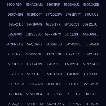
55QDIRSM
55XAQHMU
56975PIR
56GSA0U2
56QN3KEB
56SCV4BG
571FDQ4T
5771DEGW
57G6BV7Y
57IUFJJS
57LA2HJ6
57N9R0VG
57Z141YR
584ZQC53
58G12L5U
595U946N
59BSESDJ
59FRMR7X
59T11ZKH
5AFUR9TL
5AOPNSAW
5AQL07P2
5ASS9KJO
5AY4N3YE
5B3AF4SH
5CDCU7YL
5CWV233T
5DFYUFZ0
5DKYT31C
5DM253CG
5E4JC1TI
5EXK7A7W
5F447S51
5FMM242C
5FNR39CT
5GEF3377
5GYKO7P3
5H18E5N3
5H4C8VII
5HANI4XK
5HER0XEV
5HNS21Z8
5IFXGJFK
5IITXOZY
5IVSLWGV
5J5FOXDN
5KAFKBC4
5KEFVRBK
5KFBILGV
5KP635PE
5KSAQAB8
5KT1DCUW
5KZYHXKG
5L1KPI2V
5L515L3S