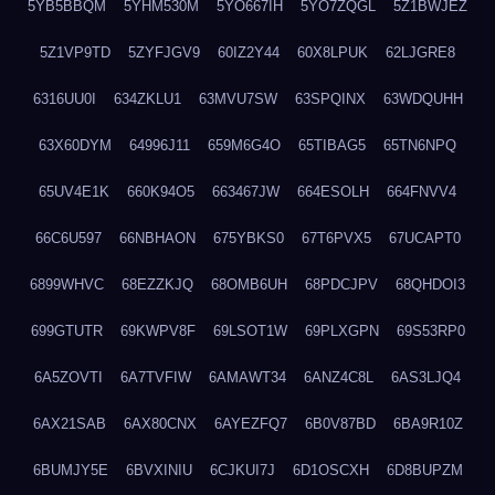
5YB5BBQM
5YHM530M
5YO667IH
5YO7ZQGL
5Z1BWJEZ
5Z1VP9TD
5ZYFJGV9
60IZ2Y44
60X8LPUK
62LJGRE8
6316UU0I
634ZKLU1
63MVU7SW
63SPQINX
63WDQUHH
63X60DYM
64996J11
659M6G4O
65TIBAG5
65TN6NPQ
65UV4E1K
660K94O5
663467JW
664ESOLH
664FNVV4
66C6U597
66NBHAON
675YBKS0
67T6PVX5
67UCAPT0
6899WHVC
68EZZKJQ
68OMB6UH
68PDCJPV
68QHDOI3
699GTUTR
69KWPV8F
69LSOT1W
69PLXGPN
69S53RP0
6A5ZOVTI
6A7TVFIW
6AMAWT34
6ANZ4C8L
6AS3LJQ4
6AX21SAB
6AX80CNX
6AYEZFQ7
6B0V87BD
6BA9R10Z
6BUMJY5E
6BVXINIU
6CJKUI7J
6D1OSCXH
6D8BUPZM