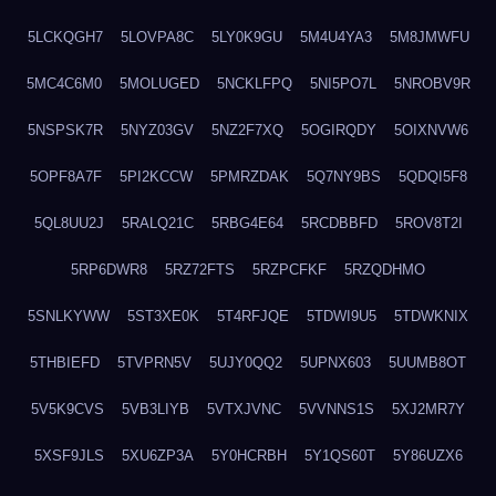
5LCKQGH7
5LOVPA8C
5LY0K9GU
5M4U4YA3
5M8JMWFU
5MC4C6M0
5MOLUGED
5NCKLFPQ
5NI5PO7L
5NROBV9R
5NSPSK7R
5NYZ03GV
5NZ2F7XQ
5OGIRQDY
5OIXNVW6
5OPF8A7F
5PI2KCCW
5PMRZDAK
5Q7NY9BS
5QDQI5F8
5QL8UU2J
5RALQ21C
5RBG4E64
5RCDBBFD
5ROV8T2I
5RP6DWR8
5RZ72FTS
5RZPCFKF
5RZQDHMO
5SNLKYWW
5ST3XE0K
5T4RFJQE
5TDWI9U5
5TDWKNIX
5THBIEFD
5TVPRN5V
5UJY0QQ2
5UPNX603
5UUMB8OT
5V5K9CVS
5VB3LIYB
5VTXJVNC
5VVNNS1S
5XJ2MR7Y
5XSF9JLS
5XU6ZP3A
5Y0HCRBH
5Y1QS60T
5Y86UZX6