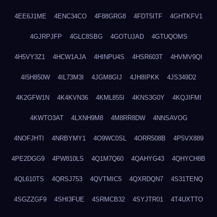
4EE6J1ME
4ENC34CO
4F88GRG8
4FDT5ITF
4GHTKFV1
4GJRPJFP
4GLC8SBG
4GOTUJAD
4GTUQOMS
4H5VY3Z1
4HCW1AJA
4HINPU4S
4HSR603T
4HVMV9QI
4I5H850W
4IL73M3I
4JGM8GIJ
4JH8IPKK
4JS349D2
4K2GFW1N
4K4KVN36
4KML855I
4KNS3G0Y
4KQJIFMI
4KWTO3AT
4LXNH9M8
4M8RR8DW
4NNSAVOG
4NOFJHTI
4NRBYMY1
4O9WC0SL
4ORR508B
4P5VX889
4PE2DGG9
4PW810LS
4Q1M7Q60
4QAHYG43
4QHYCH8B
4QL610TS
4QRSJ753
4QVTMIC5
4QXRDQN7
4S31TENQ
4SGZZGF9
4SHI3FUE
4SRMCB32
4SYJTR01
4T4UXTTO