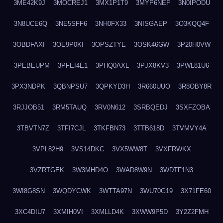
3ME42K9J
3MOCREJ1
3MX1P1T9
3MYP6NEF
3N0IPODU
3N8UCE6Q
3NE5SFF6
3NH0FX33
3NISGAEP
3O3KQQ4F
3OBDFAXI
3OE9P0KI
3OPSZTYE
3OSK46GW
3P20H0VW
3PEBEUPM
3PFEI4E1
3PHQ0AXL
3PJX8KV3
3PWL81U6
3PX3NDPK
3QBNPSU7
3QPKYD3H
3R660UUO
3R8OBY8R
3RJJOB51
3RM5TAUQ
3RV0N612
3SRBQEDJ
3SXFZOBA
3TBVTN7Z
3TFI7CJL
3TKFBN73
3TTB618D
3TVMVY4A
3VPL82H9
3VS14DKC
3VX5WW8T
3VXFRWKX
3VZRTGEK
3W3MHD4O
3WAD8W9N
3WDTF1N3
3WI8G8SN
3WQDYCWK
3WTTA97N
3WU70G19
3X71FE60
3XC4DIU7
3XMIH0VI
3XMLLD4K
3XWW9P5D
3Y2Z2FMH