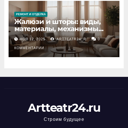
РЕМОНТ И ОТДЕЛКА
Жалюзи и шторы: виды,
материалы, механизмы
управления и уход
НОЯ 12, 2025
ARTTEATR24_R
0
КОММЕНТАРИИ
Artteatr24.ru
Строим будущее