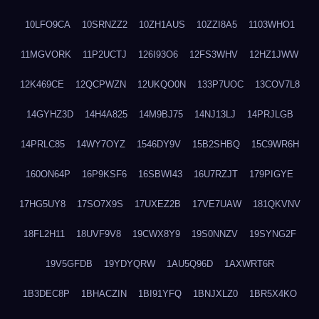
10LFO9CA
10SRNZZ2
10ZH1AUS
10ZZI8A5
1103WHO1
11MGVORK
11P2UCTJ
126I93O6
12FS3WHV
12HZ1JWW
12K469CE
12QCPWZN
12UKQO0N
133P7UOC
13COV7L8
14GYHZ3D
14H4A825
14M9BJ75
14NJ13LJ
14PRJLGB
14PRLC85
14WY7OYZ
1546DY9V
15B2SHBQ
15C9WR6H
160ON64P
16P9KSF6
16SBWI43
16U7RZJT
179PIGYE
17HG5UY8
17SO7X9S
17UXEZ2B
17VE7UAW
181QKVNV
18FL2H11
18UVF9V8
19CWX8Y9
19S0NNZV
19SYNG2F
19V5GFDB
19YDYQRW
1AU5Q96D
1AXWRT6R
1B3DEC8P
1BHACZIN
1BI91YFQ
1BNJXLZ0
1BR5X4KO