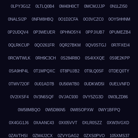
0LPY3G1Z
0LTLQ0B4
0M40H0CT
0MCMJJJP
0N1LZI50
0NALSI2P
0NFM8HBQ
0O1D2CFA
0O3VCZC0
0OY5HHNM
0P2UDQV4
0P3WEUER
0PHNO5Y4
0PPJIUB7
0PUMEZB4
0QLRKCUP
0QO261FR
0QR27BKM
0QV0STGJ
0R7FXEI4
0RCWTWLK
0RH9C3CH
0S284R8O
0S4IXXQE
0S9E2KPP
0SA9HP4L
0T1MPQXC
0T8PUJB2
0T9LQ0SF
0TDEQ0TY
0TWV72OF
0U01AD7B
0U56W7B0
0UDKWD5I
0UELVNFD
0V2IXSF4
0V3N6SQF
0VJAC930
0VY5ZG3D
0W3LZD86
0W58MBQO
0W5D86N5
0W8SOPXW
0WY1BFPQ
0X4GG1J6
0XAANC43
0XI05VVT
0XLR0SZZ
0XW3VGXD
0ZAVTHSI
0ZM4J2CX
0ZVYGAG2
0ZXS0PVO
105XMS37