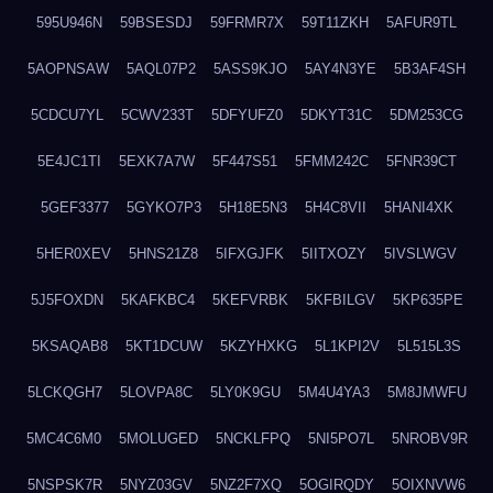
595U946N
59BSESDJ
59FRMR7X
59T11ZKH
5AFUR9TL
5AOPNSAW
5AQL07P2
5ASS9KJO
5AY4N3YE
5B3AF4SH
5CDCU7YL
5CWV233T
5DFYUFZ0
5DKYT31C
5DM253CG
5E4JC1TI
5EXK7A7W
5F447S51
5FMM242C
5FNR39CT
5GEF3377
5GYKO7P3
5H18E5N3
5H4C8VII
5HANI4XK
5HER0XEV
5HNS21Z8
5IFXGJFK
5IITXOZY
5IVSLWGV
5J5FOXDN
5KAFKBC4
5KEFVRBK
5KFBILGV
5KP635PE
5KSAQAB8
5KT1DCUW
5KZYHXKG
5L1KPI2V
5L515L3S
5LCKQGH7
5LOVPA8C
5LY0K9GU
5M4U4YA3
5M8JMWFU
5MC4C6M0
5MOLUGED
5NCKLFPQ
5NI5PO7L
5NROBV9R
5NSPSK7R
5NYZ03GV
5NZ2F7XQ
5OGIRQDY
5OIXNVW6