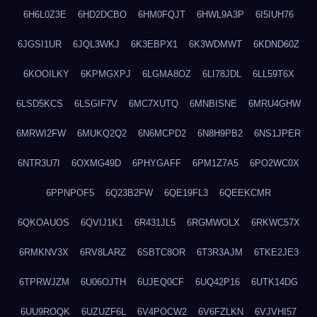
6H6L0Z3E
6HD2DCBO
6HM0FQJT
6HWL9A3P
6I5IUH76
6JGSI1UR
6JQL3WKJ
6K3EBPX1
6K3WDMWT
6KDND60Z
6KOOILKY
6KPMGXPJ
6LGMA8OZ
6LI78JDL
6LL59T6X
6LSD5KCS
6LSGIF7V
6MC7XUTQ
6MNBISNE
6MRU4GHW
6MRWI2FW
6MUKQ2Q2
6N6MCPD2
6N8H9PB2
6NS1JPER
6NTR3U7I
6OXMG49D
6PHYGAFF
6PM1Z7A5
6PO2WC0X
6PPNPOF5
6Q23B2FW
6QE19FL3
6QEEKCMR
6QKOAUOS
6QVIJ1K1
6R431JL5
6RGMWOLX
6RKWC57X
6RMKNV3X
6RV8LARZ
6SBTC8OR
6T3R3AJM
6TKE2JE3
6TPRWJZM
6U06OJTH
6UJEQ0CF
6UQ42P16
6UTK14DG
6UU9ROQK
6UZUZF6L
6V4POCW2
6V6FZLKN
6VJVHI57