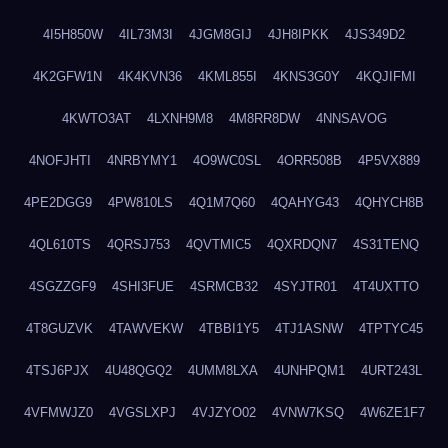
4I5H850W
4IL73M3I
4JGM8GIJ
4JH8IPKK
4JS349D2
4K2GFW1N
4K4KVN36
4KML855I
4KNS3G0Y
4KQJIFMI
4KWTO3AT
4LXNH9M8
4M8RR8DW
4NNSAVOG
4NOFJHTI
4NRBYMY1
4O9WC0SL
4ORR508B
4P5VX889
4PE2DGG9
4PW810LS
4Q1M7Q60
4QAHYG43
4QHYCH8B
4QL610TS
4QRSJ753
4QVTMIC5
4QXRDQN7
4S31TENQ
4SGZZGF9
4SHI3FUE
4SRMCB32
4SYJTR01
4T4UXTTO
4T8GUZVK
4TAWVEKW
4TBBI1Y5
4TJ1ASNW
4TPTYC45
4TSJ6PJX
4U48QGQ2
4UMM8LXA
4UNHPQM1
4URT243L
4VFMWJZ0
4VGSLXPJ
4VJZYO02
4VNW7KSQ
4W6ZE1F7