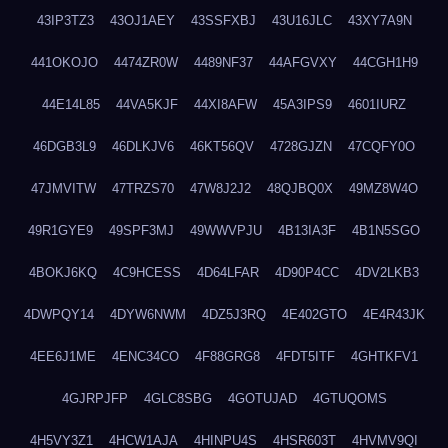
43IP3TZ3
43OJ1AEY
43SSFXBJ
43U16JLC
43XY7A9N
441OKOJO
4474ZR0W
4489NF37
44AFGVXY
44CGH1H9
44E14L85
44VA5KJF
44XI8AFW
45A3IPS9
4601IURZ
46DGB3L9
46DLKJV6
46KT56QV
4728GJZN
47CQFY0O
47JMVITW
47TRZS70
47W8J2J2
48QJBQ0X
49MZ8W4O
49R1GYE9
49SPF3MJ
49WWVPJU
4B13IA3F
4B1N5SGO
4BOKJ6KQ
4C9HCESS
4D64LFAR
4D90P4CC
4DV2LKB3
4DWPQY14
4DYW6NWM
4DZ5J3RQ
4E402GTO
4E4R43JK
4EE6J1ME
4ENC34CO
4F88GRG8
4FDT5ITF
4GHTKFV1
4GJRPJFP
4GLC8SBG
4GOTUJAD
4GTUQOMS
4H5VY3Z1
4HCW1AJA
4HINPU4S
4HSR603T
4HVMV9QI