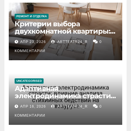
РЕМОНТ И ОТДЕЛКА
Критерии выбора
двухкомнатной квартиры:
планировка, площадь,
АПР 23, 2026
ARTTEATR24_R
0
состояние и документация
КОММЕНТАРИИ
UNCATEGORISED
Адаптивная
электродинамика страсти:
влияние анализа
АПР 16, 2026
ARTTEATR24_R
0
стихийных бедствий на
тезауруса
КОММЕНТАРИИ