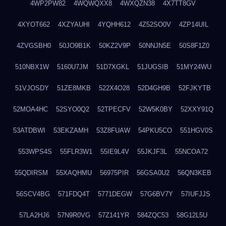
4WP2PW82
4WQWQXX8
4WXQZN38
4X7TT8GV
4XYOT662
4XZYAUHI
4YQHH612
4Z52SO0V
4ZP14UIL
4ZVGSBH0
50JO9B1K
50KZ2V9P
50NNJN5E
50S8F1Z0
510NBX1W
5160U7JM
51D7XGKL
51JUGSIB
51MY24WU
51VJOSDY
51ZE8MKB
522X4O28
52D4GH9B
52FJKYTB
52MOA4HC
52SYO0Q2
52TPECFV
52W5K0BY
52XXY91Q
53ATDBWI
53EKZAMH
53Z8FUAW
54PKU5CO
551HGV0S
553WPS4S
55FLR3W1
55IE9L4V
55JKJF3L
55NCOA72
55QDIRSM
55XAQHMU
56975PIR
56GSA0U2
56QN3KEB
56SCV4BG
571FDQ4T
5771DEGW
57G6BV7Y
57IUFJJS
57LA2HJ6
57N9R0VG
57Z141YR
584ZQC53
58G12L5U