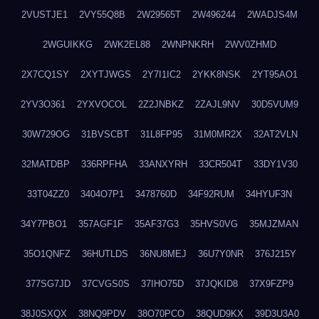
2VUSTJE1
2VY55Q8B
2W29565T
2W496244
2WADJS4M
2WGUIKKG
2WK2EL88
2WNPNKRH
2WV0ZHMD
2X7CQ1SY
2XYTJWGS
2Y7I1IC2
2YKK8NSK
2YT95AO1
2YV3O361
2YXVOCOL
2Z2JNBKZ
2ZAJL9NV
30D5VUM9
30W729OG
31BVSCBT
31L8FP95
31M0MR2X
32AT2VLN
32MATDBP
336RPFHA
33ANXYRH
33CR504T
33DY1V30
33T04ZZ0
3404O7P1
3478760D
34F92RUM
34HYUF3N
34Y7PBO1
357AGF1F
35AF37G3
35HVS0VG
35MJZMAN
35O1QNFZ
36HUTLDS
36NU8MEJ
36U7Y0NR
376J215Y
377SG7JD
37CVGS0S
37IHO75D
37JQKID8
37X9FZP9
38J0SXQX
38NQ9PDV
38O70PCO
38QUD9KX
39D3U3A0