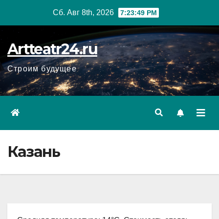
Перейти
Сб. Авг 8th, 2026
7:23:50 PM
к
содержанию
Artteatr24.ru
Строим будущее
Казань