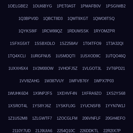
1OELGBE2
1OUI6BYG
1PET0A5T
1PMAFB0V
1PSGIWB2
1Q3BPV0D
1QBCT8D3
1QMT9XGT
1QWO8TSQ
1QYKS8IF
1RCW99QZ
1RDUWSSK
1RYOMZPR
1SFXG5XT
1SSBXDLO
1SZ258AV
1T04TFO9
1T3A32QI
1TQ4XCLI
1URGFNU5
1USMDQTI
1USXOD9C
1UTQO46Q
1UXXH5X4
1V2M00OW
1VHOFJ5Z
1VLGOT3L
1VT6PD21
1VV8ZAHG
1W387VUY
1WFVB76Y
1WPX7P03
1WUHK6D4
1X9NP2FS
1XEHVF4N
1XFRA9ZO
1XS2YS68
1XSROT4L
1YS8YJ6Z
1YSKFL0G
1YUCNSFB
1YYN7W1J
1Z1US2M8
1ZLGWTF7
1ZOCGLFM
206VNFLF
20GH4EFO
2110Y7UD
21J9UIA6
2254Q10C
226DDKTL
22R2IX7P