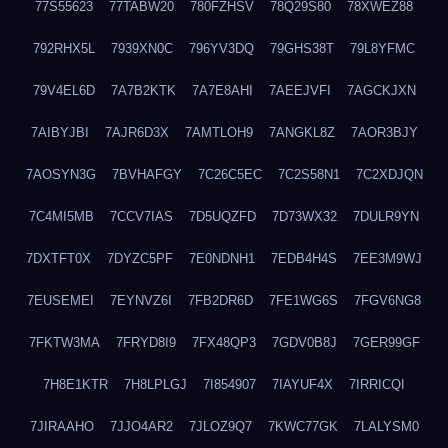
77S55623
77TABW20
780FZHSV
78Q29S80
78XWEZ88
792RHX5L
7939XN0C
796YV3DQ
79GHS38T
79L8YFMC
79V4EL6D
7A7B2KTK
7A7E8AHI
7AEEJVFI
7AGCKJXN
7AIBYJBI
7AJR6D3X
7AMTLOH9
7ANGKL8Z
7AOR3BJY
7AOSYN3G
7BVHAFGY
7C26C5EC
7C2S58N1
7C2XDJQN
7C4MI5MB
7CCV7IAS
7D5UQZFD
7D73WX32
7DULR9YN
7DXTFT0X
7DYZC5PF
7E0NDNH1
7EDB4H4S
7EE3M9WJ
7EUSEMEI
7EYNVZ6I
7FB2DR6D
7FE1WG6S
7FGV6NG8
7FKTW3MA
7FRYD8I9
7FX48QP3
7GDV0B8J
7GER99GF
7H8E1KTR
7H8LPLGJ
7I854907
7IAYUF4X
7IRRICQI
7JIRAAHO
7JJO4AR2
7JLOZ9Q7
7KWC77GK
7LALYSM0