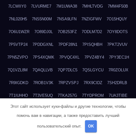
7LCWIIY0
7LVURME7
7M1UWA38
7MHLTVDG
7MM4F50B
7NL020H5
7NS5N00M
7NSA9LFN
7NZIGFWV
7O15HQUY
7O6U1WZR
7O89DJ0L
7OB253FZ
7ODLM7D2
7OY8DOTS
7P5VTP24
7PDDGXNL
7PDF28N1
7PISQHBH
7PKT2VUV
7PN5ZVPO
7PS4XQMK
7PVQC4XL
7PVZ4BY4
7PY3EC1H
7Q1VZL8M
7QAQLLVB
7QP7DLC5
7QSLGYCU
7R0ZOLUX
7R9IGDKD
7ROB1V3K
7RPZVSPJ
7RX9CIDZ
7SH2DRLB
7T1IUHHO
7T3VE5UQ
7TKA257G
7TYDPROM
7UA3TIBE
Этот сайт использует куки-файлы и другие технологии, чтобы
7ULOHB33
7UTVLU59
7V2MI6BF
7V37GO5C
7V513WU4
помочь вам в навигации, а также предоставить лучший
7VACJZDW
7WHDQ1JB
7WHY4Z0N
7WQXY6L4
пользовательский опыт.
OK
7WRFNCB0
7WWR3W39
7WZCNQ7C
7X1TM5XQ