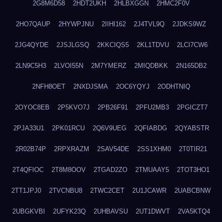
2G8M6D58
2HDT2UKH
2HLBXGGN
2HMC2F0V
2HO7QAUP
2HYWPJNU
2IIHI162
2J4TVL9Q
2JDKS9WZ
2JG4QYDE
2JSJLGSQ
2KKCIQS5
2KL1TDVU
2LCI7CW6
2LN9C5H3
2LVOI55N
2M7YMERZ
2MIQDBKK
2N165DB2
2NFH8OET
2NXDJSMA
2OC6YQYJ
2ODHTNIQ
2OYOC8EB
2P5KVO7J
2PB26F91
2PFU2MB3
2PGICZT7
2PJA33U1
2PK01RCU
2Q6V9UEG
2QFIABDG
2QYABSTR
2R02B74P
2RPXRAZM
2SAV54DE
2SS1XHM0
2T0TIR21
2T4QFIOC
2T8M8OOV
2TGAD2ZO
2TMUAAY5
2TOT3HO1
2TT1JPJ0
2TVCNBU8
2TWC2CET
2U1JCAWR
2UABCBNW
2UBGKVBI
2UFYK23Q
2UHBAVSU
2UT1DWVT
2VA5KTQ4