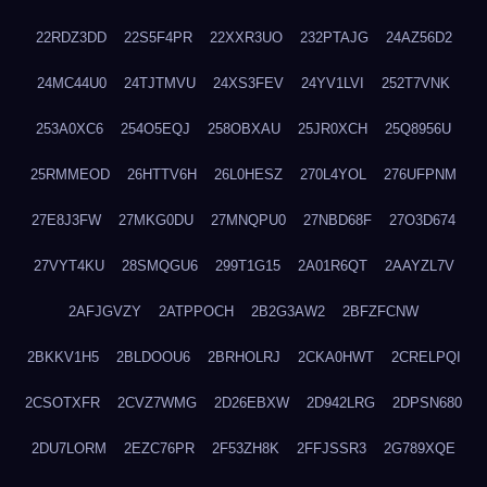
22RDZ3DD
22S5F4PR
22XXR3UO
232PTAJG
24AZ56D2
24MC44U0
24TJTMVU
24XS3FEV
24YV1LVI
252T7VNK
253A0XC6
254O5EQJ
258OBXAU
25JR0XCH
25Q8956U
25RMMEOD
26HTTV6H
26L0HESZ
270L4YOL
276UFPNM
27E8J3FW
27MKG0DU
27MNQPU0
27NBD68F
27O3D674
27VYT4KU
28SMQGU6
299T1G15
2A01R6QT
2AAYZL7V
2AFJGVZY
2ATPPOCH
2B2G3AW2
2BFZFCNW
2BKKV1H5
2BLDOOU6
2BRHOLRJ
2CKA0HWT
2CRELPQI
2CSOTXFR
2CVZ7WMG
2D26EBXW
2D942LRG
2DPSN680
2DU7LORM
2EZC76PR
2F53ZH8K
2FFJSSR3
2G789XQE