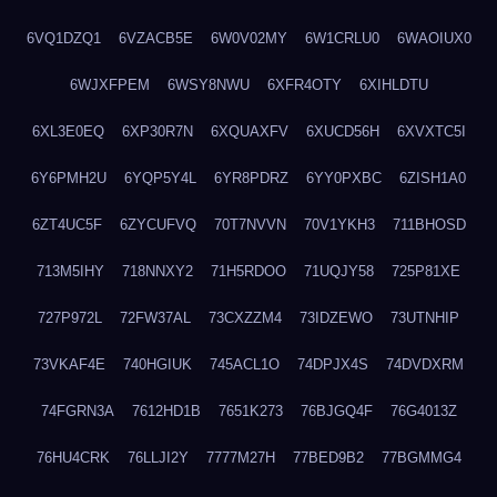
6VQ1DZQ1
6VZACB5E
6W0V02MY
6W1CRLU0
6WAOIUX0
6WJXFPEM
6WSY8NWU
6XFR4OTY
6XIHLDTU
6XL3E0EQ
6XP30R7N
6XQUAXFV
6XUCD56H
6XVXTC5I
6Y6PMH2U
6YQP5Y4L
6YR8PDRZ
6YY0PXBC
6ZISH1A0
6ZT4UC5F
6ZYCUFVQ
70T7NVVN
70V1YKH3
711BHOSD
713M5IHY
718NNXY2
71H5RDOO
71UQJY58
725P81XE
727P972L
72FW37AL
73CXZZM4
73IDZEWO
73UTNHIP
73VKAF4E
740HGIUK
745ACL1O
74DPJX4S
74DVDXRM
74FGRN3A
7612HD1B
7651K273
76BJGQ4F
76G4013Z
76HU4CRK
76LLJI2Y
7777M27H
77BED9B2
77BGMMG4