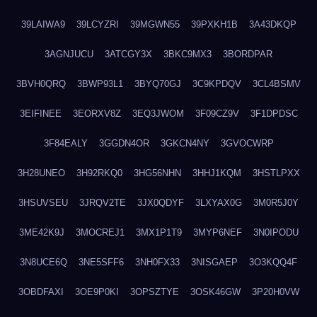
39LAIWA9
39LCYZRI
39MGWN55
39PXKH1B
3A43DKQP
3AGNJUCU
3ATCGY3X
3BKC9MX3
3BORDPAR
3BVH0QRQ
3BWP93L1
3BYQ70GJ
3C9KPDQV
3CL4BSMV
3EIFINEE
3EORXV8Z
3EQ3JWOM
3F09CZ9V
3F1DPDSC
3F84EALY
3GGDN4OR
3GKCN4NY
3GVOCWRP
3H28UNEO
3H92RKQ0
3HG56NHN
3HHJ1KQM
3HSTLPXX
3HSUVSEU
3JRQV2TE
3JX0QDYF
3LXYAX0G
3M0R5J0Y
3ME42K9J
3MOCREJ1
3MX1P1T9
3MYP6NEF
3N0IPODU
3N8UCE6Q
3NE5SFF6
3NH0FX33
3NISGAEP
3O3KQQ4F
3OBDFAXI
3OE9P0KI
3OPSZTYE
3OSK46GW
3P20H0VW