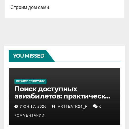
Строим дом сами
YOU MISSED
БИЗНЕС СОВЕТНИК
Поиск доступных
авиабилетов: практические
рекомендации
ИЮН 17, 2026
ARTTEATR24_R
0
КОММЕНТАРИИ