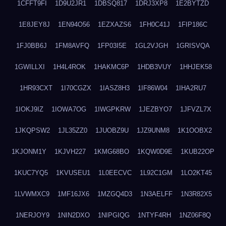
1CFFT9FI
1D9U2JR1
1DBSQ817
1DRJ3XP8
1E2BYTZD
1E8JEY8J
1EN94O56
1EZXAZS6
1FH0C41J
1FIP186C
1FJ0BB6J
1FM8AVFQ
1FP03I5E
1GL2VJGH
1GRISVQA
1GWILLXI
1H4L4ROK
1HAKMC6P
1HDB3VUY
1HHJEK58
1HR93CXT
1I70CGZX
1IASZ8H3
1IF86W04
1IHA2RU7
1IOKJ9IZ
1IOWA7OG
1IWGPKRW
1JEZBYO7
1JFVZL7X
1JKQPSW2
1JL35ZZ0
1JUOBZ9U
1JZ9UNM8
1K1OOBX2
1KJONM1Y
1KJVH227
1KMG68BO
1KQW0D9E
1KUB22OP
1KUC7YQ5
1KVUSEU1
1L0EECVC
1L92C1GM
1LO2KT45
1LVWMXC9
1MF16JX6
1MZGQ4D3
1N3AELFF
1N3R82X5
1NERJOY9
1NIN2DXO
1NIPGIQG
1NTYF4RH
1NZ06F8Q