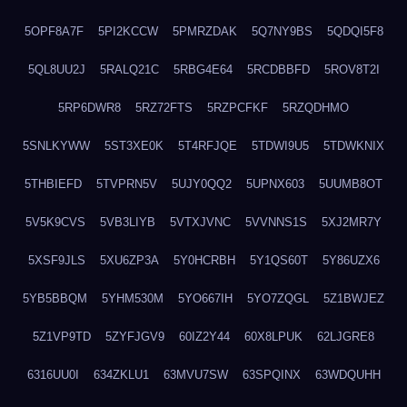
5OPF8A7F
5PI2KCCW
5PMRZDAK
5Q7NY9BS
5QDQI5F8
5QL8UU2J
5RALQ21C
5RBG4E64
5RCDBBFD
5ROV8T2I
5RP6DWR8
5RZ72FTS
5RZPCFKF
5RZQDHMO
5SNLKYWW
5ST3XE0K
5T4RFJQE
5TDWI9U5
5TDWKNIX
5THBIEFD
5TVPRN5V
5UJY0QQ2
5UPNX603
5UUMB8OT
5V5K9CVS
5VB3LIYB
5VTXJVNC
5VVNNS1S
5XJ2MR7Y
5XSF9JLS
5XU6ZP3A
5Y0HCRBH
5Y1QS60T
5Y86UZX6
5YB5BBQM
5YHM530M
5YO667IH
5YO7ZQGL
5Z1BWJEZ
5Z1VP9TD
5ZYFJGV9
60IZ2Y44
60X8LPUK
62LJGRE8
6316UU0I
634ZKLU1
63MVU7SW
63SPQINX
63WDQUHH