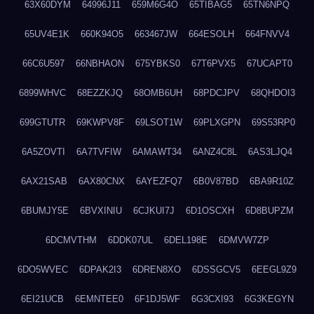
63X60DYM
64996J11
659M6G4O
65TIBAG5
65TN6NPQ
65UV4E1K
660K94O5
663467JW
664ESOLH
664FNVV4
66C6U597
66NBHAON
675YBKS0
67T6PVX5
67UCAPT0
6899WHVC
68EZZKJQ
68OMB6UH
68PDCJPV
68QHDOI3
699GTUTR
69KWPV8F
69LSOT1W
69PLXGPN
69S53RP0
6A5ZOVTI
6A7TVFIW
6AMAWT34
6ANZ4C8L
6AS3LJQ4
6AX21SAB
6AX80CNX
6AYEZFQ7
6B0V87BD
6BA9R10Z
6BUMJY5E
6BVXINIU
6CJKUI7J
6D1OSCXH
6D8BUPZM
6DCMVTHM
6DDK07UL
6DEL198E
6DMVW7ZP
6DO5WVEC
6DPAK2I3
6DREN8XO
6DSSGCV5
6EEGL9Z9
6EI21UCB
6EMNTEE0
6F1DJ5WF
6G3CXI93
6G3KEGYN