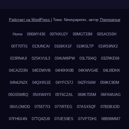
Работает на WordPress
|
Тема: Newspaperex, автор
Themeansar
Home
006WY430
007HXU2Y
00MGT33M
00SAOS5H
00T70TIS
013UNCAI
0169XX1F
019K5LTP
01WS9NX2
023RN4UI
02SKVUL3
034UW6PW
03L7504Q
03ZRKE69
04CAZD3N
04EDWV8I
04H0HX0B
04KWVG4E
04LI8DHX
04N4JN2X
04QX9S1E
04YFC57J
04ZFIS6W
059KC9DM
05G55WBQ
05IXW4Y0
05T6CZAL
069K7D5M
06FAMUAG
06VLOMOD
0755T7I3
077IRTEG
07ASX5QF
07BDB1DD
07FH6X4N
07TQ4ZU9
07UES9ES
07VPTDH1
08B99MM7