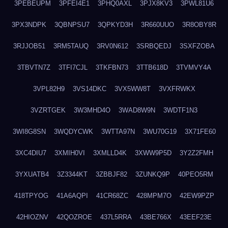
3PEBEUPM
3PFEI4E1
3PHQ0AXL
3PJX8KV3
3PWL81U6
3PX3NDPK
3QBNPSU7
3QPKYD3H
3R660UUO
3R8OBY8R
3RJJOB51
3RM5TAUQ
3RV0N612
3SRBQEDJ
3SXFZOBA
3TBVTN7Z
3TFI7CJL
3TKFBN73
3TTB618D
3TVMVY4A
3VPL82H9
3VS14DKC
3VX5WW8T
3VXFRWKX
3VZRTGEK
3W3MHD4O
3WAD8W9N
3WDTF1N3
3WI8G8SN
3WQDYCWK
3WTTA97N
3WU70G19
3X71FE60
3XC4DIU7
3XMIH0VI
3XMLLD4K
3XWW9P5D
3Y2Z2FMH
3YXUATB4
3Z3344KT
3ZBBJF82
3ZUNKQ9P
40PEO5RM
418TPYOG
41A6AQPI
41CR68ZC
428MPM7O
42EW9PZP
42HIOZNV
42QOZROE
437L5RRA
43BE766X
43EEF23E