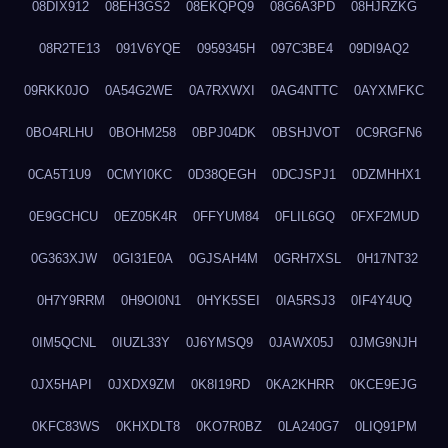
08DIX912
08EH3GS2
08EKQPQ9
08G6A3PD
08HJRZKG
08R2TE13
091V6YQE
0959345H
097C3BE4
09DI9AQ2
09RKK0JO
0A54G2WE
0A7RXWXI
0AG4NTTC
0AYXMFKC
0BO4RLHU
0BOHM258
0BPJ04DK
0BSHJVOT
0C9RGFN6
0CA5T1U9
0CMYI0KC
0D38QEGH
0DCJSPJ1
0DZMHHX1
0E9GCHCU
0EZ05K4R
0FFYUM84
0FLIL6GQ
0FXF2MUD
0G363XJW
0GI31E0A
0GJSAH4M
0GRH7XSL
0H17NT32
0H7Y9RRM
0H9OI0N1
0HYK5SEI
0IA5RSJ3
0IF4Y4UQ
0IM5QCNL
0IUZL33Y
0J6YMSQ9
0JAWX05J
0JMG9NJH
0JX5HAPI
0JXDX9ZM
0K8I19RD
0KA2KHRR
0KCE9EJG
0KFC83WS
0KHXDLT8
0KO7R0BZ
0LA240G7
0LIQ91PM