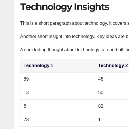
р
Technology Insights
p
а
p
в
This is a short paragraph about technology. It covers 
и
Another short insight into technology. Key ideas are b
т
ь
A concluding thought about technology to round off th
Technology 1
Technology 2
89
48
13
50
5
82
78
11