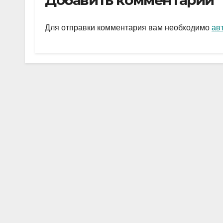
Добавить комментарий
gr
s
а
a
A
в
Для отправки комментария вам необходимо
ав
m
p
и
p
ть