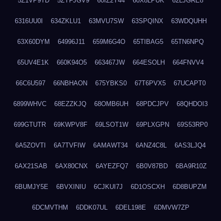
5Z1VP9TD
5ZYFJGV9
60IZ2Y44
60X8LPUK
62LJGRE8
6316UU0I
634ZKLU1
63MVU7SW
63SPQINX
63WDQUHH
63X60DYM
64996J11
659M6G4O
65TIBAG5
65TN6NPQ
65UV4E1K
660K94O5
663467JW
664ESOLH
664FNVV4
66C6U597
66NBHAON
675YBKS0
67T6PVX5
67UCAPT0
6899WHVC
68EZZKJQ
68OMB6UH
68PDCJPV
68QHDOI3
699GTUTR
69KWPV8F
69LSOT1W
69PLXGPN
69S53RP0
6A5ZOVTI
6A7TVFIW
6AMAWT34
6ANZ4C8L
6AS3LJQ4
6AX21SAB
6AX80CNX
6AYEZFQ7
6B0V87BD
6BA9R10Z
6BUMJY5E
6BVXINIU
6CJKUI7J
6D1OSCXH
6D8BUPZM
6DCMVTHM
6DDK07UL
6DEL198E
6DMVW7ZP