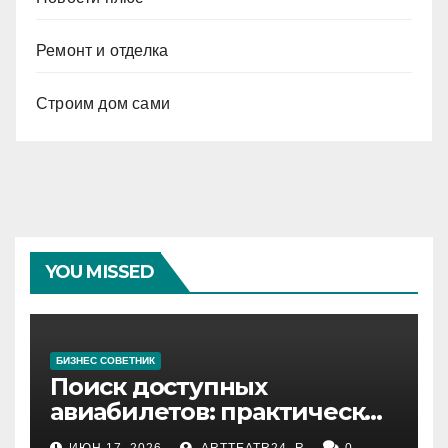
Ремонт и отделка
Строим дом сами
YOU MISSED
БИЗНЕС СОВЕТНИК
Поиск доступных
авиабилетов: практические
рекомендации
ИЮН 17, 2026
ARTTEATR24_R
0