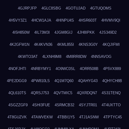
4GJRPJFP
4GLC8SBG
4GOTUJAD
4GTUQOMS
4H5VY3Z1
4HCW1AJA
4HINPU4S
4HSR603T
4HVMV9QI
4I5H850W
4IL73M3I
4JGM8GIJ
4JH8IPKK
4JS349D2
4K2GFW1N
4K4KVN36
4KML855I
4KNS3G0Y
4KQJIFMI
4KWTO3AT
4LXNH9M8
4M8RR8DW
4NNSAVOG
4NOFJHTI
4NRBYMY1
4O9WC0SL
4ORR508B
4P5VX889
4PE2DGG9
4PW810LS
4Q1M7Q60
4QAHYG43
4QHYCH8B
4QL610TS
4QRSJ753
4QVTMIC5
4QXRDQN7
4S31TENQ
4SGZZGF9
4SHI3FUE
4SRMCB32
4SYJTR01
4T4UXTTO
4T8GUZVK
4TAWVEKW
4TBBI1Y5
4TJ1ASNW
4TPTYC45