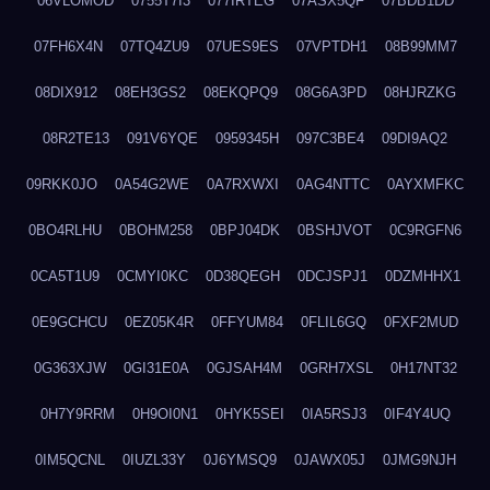
06VLOMOD
0755T7I3
077IRTEG
07ASX5QF
07BDB1DD
07FH6X4N
07TQ4ZU9
07UES9ES
07VPTDH1
08B99MM7
08DIX912
08EH3GS2
08EKQPQ9
08G6A3PD
08HJRZKG
08R2TE13
091V6YQE
0959345H
097C3BE4
09DI9AQ2
09RKK0JO
0A54G2WE
0A7RXWXI
0AG4NTTC
0AYXMFKC
0BO4RLHU
0BOHM258
0BPJ04DK
0BSHJVOT
0C9RGFN6
0CA5T1U9
0CMYI0KC
0D38QEGH
0DCJSPJ1
0DZMHHX1
0E9GCHCU
0EZ05K4R
0FFYUM84
0FLIL6GQ
0FXF2MUD
0G363XJW
0GI31E0A
0GJSAH4M
0GRH7XSL
0H17NT32
0H7Y9RRM
0H9OI0N1
0HYK5SEI
0IA5RSJ3
0IF4Y4UQ
0IM5QCNL
0IUZL33Y
0J6YMSQ9
0JAWX05J
0JMG9NJH