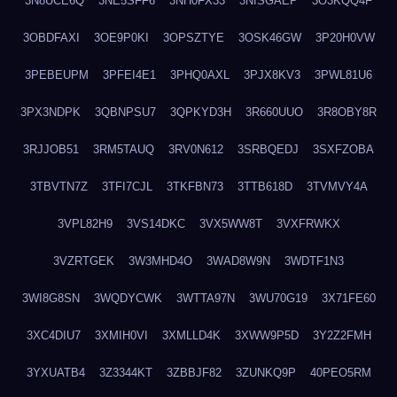
3N8UCE6Q
3NE5SFF6
3NH0FX33
3NISGAEP
3O3KQQ4F
3OBDFAXI
3OE9P0KI
3OPSZTYE
3OSK46GW
3P20H0VW
3PEBEUPM
3PFEI4E1
3PHQ0AXL
3PJX8KV3
3PWL81U6
3PX3NDPK
3QBNPSU7
3QPKYD3H
3R660UUO
3R8OBY8R
3RJJOB51
3RM5TAUQ
3RV0N612
3SRBQEDJ
3SXFZOBA
3TBVTN7Z
3TFI7CJL
3TKFBN73
3TTB618D
3TVMVY4A
3VPL82H9
3VS14DKC
3VX5WW8T
3VXFRWKX
3VZRTGEK
3W3MHD4O
3WAD8W9N
3WDTF1N3
3WI8G8SN
3WQDYCWK
3WTTA97N
3WU70G19
3X71FE60
3XC4DIU7
3XMIH0VI
3XMLLD4K
3XWW9P5D
3Y2Z2FMH
3YXUATB4
3Z3344KT
3ZBBJF82
3ZUNKQ9P
40PEO5RM