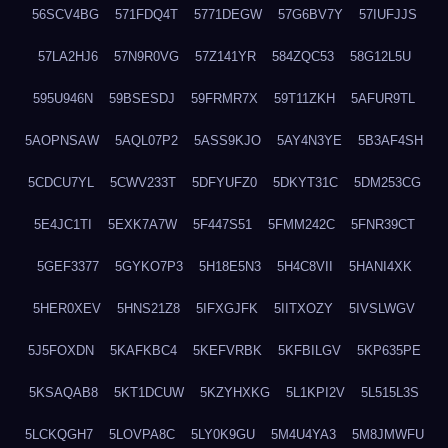
56SCV4BG
571FDQ4T
5771DEGW
57G6BV7Y
57IUFJJS
57LA2HJ6
57N9R0VG
57Z141YR
584ZQC53
58G12L5U
595U946N
59BSESDJ
59FRMR7X
59T11ZKH
5AFUR9TL
5AOPNSAW
5AQL07P2
5ASS9KJO
5AY4N3YE
5B3AF4SH
5CDCU7YL
5CWV233T
5DFYUFZ0
5DKYT31C
5DM253CG
5E4JC1TI
5EXK7A7W
5F447S51
5FMM242C
5FNR39CT
5GEF3377
5GYKO7P3
5H18E5N3
5H4C8VII
5HANI4XK
5HER0XEV
5HNS21Z8
5IFXGJFK
5IITXOZY
5IVSLWGV
5J5FOXDN
5KAFKBC4
5KEFVRBK
5KFBILGV
5KP635PE
5KSAQAB8
5KT1DCUW
5KZYHXKG
5L1KPI2V
5L515L3S
5LCKQGH7
5LOVPA8C
5LY0K9GU
5M4U4YA3
5M8JMWFU