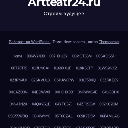
Artteatr24.ru
Строим будущее
Работает на WordPress
|
Тема: Newspaperex, автор
Themeansar
Home
006WY430
007HXU2Y
00MGT33M
00SAOS5H
00T70TIS
013UNCAI
0169XX1F
019K5LTP
01WS9NX2
023RN4UI
02SKVUL3
034UW6PW
03L7504Q
03ZRKE69
04CAZD3N
04EDWV8I
04H0HX0B
04KWVG4E
04LI8DHX
04N4JN2X
04QX9S1E
04YFC57J
04ZFIS6W
059KC9DM
05G55WBQ
05IXW4Y0
05T6CZAL
069K7D5M
06FAMUAG