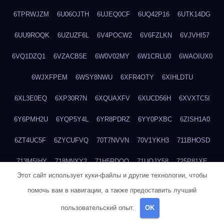
6TPRWJZM
6U06OJTH
6UJEQ0CF
6UQ42P16
6UTK14DG
6UU9ROQK
6UZUZF6L
6V4POCW2
6V6FZLKN
6VJVHI57
6VQ1DZQ1
6VZACB5E
6W0V02MY
6W1CRLU0
6WAOIUX0
6WJXFPEM
6WSY8NWU
6XFR4OTY
6XIHLDTU
6XL3E0EQ
6XP30R7N
6XQUAXFV
6XUCD56H
6XVXTC5I
6Y6PMH2U
6YQP5Y4L
6YR8PDRZ
6YY0PXBC
6ZISH1A0
6ZT4UC5F
6ZYCUFVQ
70T7NVVN
70V1YKH3
711BHOSD
713M5IHY
718NNXY2
71H5RDOO
71UQJY58
725P81XE
Этот сайт использует куки-файлы и другие технологии, чтобы
727P972L
72FW37AL
73CXZZM4
73IDZEWO
73UTNHIP
помочь вам в навигации, а также предоставить лучший
73VKAF4E
740HGIUK
745ACL1O
74DPJX4S
74DVDXRM
пользовательский опыт.
OK