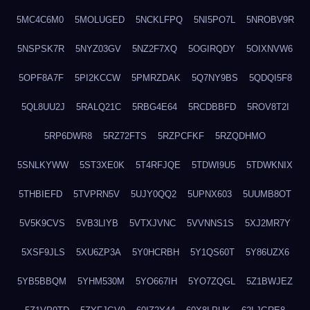
5MC4C6M0
5MOLUGED
5NCKLFPQ
5NI5PO7L
5NROBV9R
5NSPSK7R
5NYZ03GV
5NZ2F7XQ
5OGIRQDY
5OIXNVW6
5OPF8A7F
5PI2KCCW
5PMRZDAK
5Q7NY9BS
5QDQI5F8
5QL8UU2J
5RALQ21C
5RBG4E64
5RCDBBFD
5ROV8T2I
5RP6DWR8
5RZ72FTS
5RZPCFKF
5RZQDHMO
5SNLKYWW
5ST3XE0K
5T4RFJQE
5TDWI9U5
5TDWKNIX
5THBIEFD
5TVPRN5V
5UJY0QQ2
5UPNX603
5UUMB8OT
5V5K9CVS
5VB3LIYB
5VTXJVNC
5VVNNS1S
5XJ2MR7Y
5XSF9JLS
5XU6ZP3A
5Y0HCRBH
5Y1QS60T
5Y86UZX6
5YB5BBQM
5YHM530M
5YO667IH
5YO7ZQGL
5Z1BWJEZ