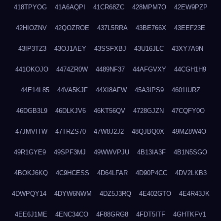
418TPYOG
41A6AQPI
41CR68ZC
428MPM7O
42EW9PZP
42HIOZNV
42QOZROE
437L5RRA
43BE766X
43EEF23E
43IP3TZ3
43OJ1AEY
43SSFXBJ
43U16JLC
43XY7A9N
441OKOJO
4474ZR0W
4489NF37
44AFGVXY
44CGH1H9
44E14L85
44VA5KJF
44XI8AFW
45A3IPS9
4601IURZ
46DGB3L9
46DLKJV6
46KT56QV
4728GJZN
47CQFY0O
47JMVITW
47TRZS70
47W8J2J2
48QJBQ0X
49MZ8W4O
49R1GYE9
49SPF3MJ
49WWVPJU
4B13IA3F
4B1N5SGO
4BOKJ6KQ
4C9HCESS
4D64LFAR
4D90P4CC
4DV2LKB3
4DWPQY14
4DYW6NWM
4DZ5J3RQ
4E402GTO
4E4R43JK
4EE6J1ME
4ENC34CO
4F88GRG8
4FDT5ITF
4GHTKFV1