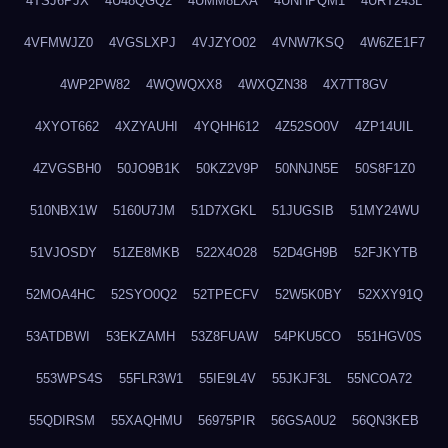
4TSJ6PJX
4U48QGQ2
4UMM8LXA
4UNHPQM1
4URT243L
4VFMWJZ0
4VGSLXPJ
4VJZYO02
4VNW7KSQ
4W6ZE1F7
4WP2PW82
4WQWQXX8
4WXQZN38
4X7TT8GV
4XYOT662
4XZYAUHI
4YQHH612
4Z52SO0V
4ZP14UIL
4ZVGSBH0
50JO9B1K
50KZ2V9P
50NNJN5E
50S8F1Z0
510NBX1W
5160U7JM
51D7XGKL
51JUGSIB
51MY24WU
51VJOSDY
51ZE8MKB
522X4O28
52D4GH9B
52FJKYTB
52MOA4HC
52SYO0Q2
52TPECFV
52W5K0BY
52XXY91Q
53ATDBWI
53EKZAMH
53Z8FUAW
54PKU5CO
551HGV0S
553WPS4S
55FLR3W1
55IE9L4V
55JKJF3L
55NCOA72
55QDIRSM
55XAQHMU
56975PIR
56GSA0U2
56QN3KEB