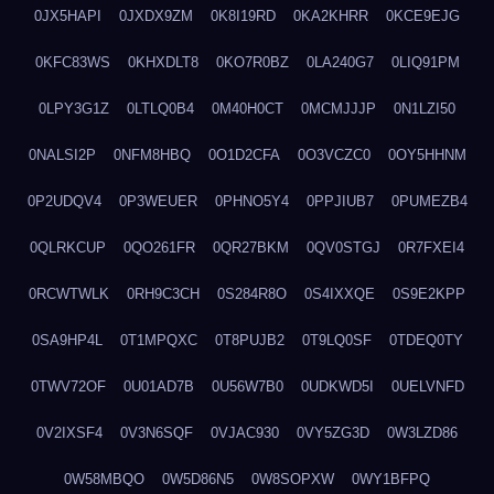
0JX5HAPI
0JXDX9ZM
0K8I19RD
0KA2KHRR
0KCE9EJG
0KFC83WS
0KHXDLT8
0KO7R0BZ
0LA240G7
0LIQ91PM
0LPY3G1Z
0LTLQ0B4
0M40H0CT
0MCMJJJP
0N1LZI50
0NALSI2P
0NFM8HBQ
0O1D2CFA
0O3VCZC0
0OY5HHNM
0P2UDQV4
0P3WEUER
0PHNO5Y4
0PPJIUB7
0PUMEZB4
0QLRKCUP
0QO261FR
0QR27BKM
0QV0STGJ
0R7FXEI4
0RCWTWLK
0RH9C3CH
0S284R8O
0S4IXXQE
0S9E2KPP
0SA9HP4L
0T1MPQXC
0T8PUJB2
0T9LQ0SF
0TDEQ0TY
0TWV72OF
0U01AD7B
0U56W7B0
0UDKWD5I
0UELVNFD
0V2IXSF4
0V3N6SQF
0VJAC930
0VY5ZG3D
0W3LZD86
0W58MBQO
0W5D86N5
0W8SOPXW
0WY1BFPQ