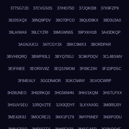
377SG7JD
37CVGS0S
37IHO75D
37JQKID8
37X9FZP9
38J0SXQX
38NQ9PDV
38O70PCO
38QUD9KX
39D3U3A0
39LAIWA9
39LCYZRI
39MGWN55
39PXKH1B
3A43DKQP
3AGNJUCU
3ATCGY3X
3BKC9MX3
3BORDPAR
3BVH0QRQ
3BWP93L1
3BYQ70GJ
3C9KPDQV
3CL4BSMV
3EIFINEE
3EORXV8Z
3EQ3JWOM
3F09CZ9V
3F1DPDSC
3F84EALY
3GGDN4OR
3GKCN4NY
3GVOCWRP
3H28UNEO
3H92RKQ0
3HG56NHN
3HHJ1KQM
3HSTLPXX
3HSUVSEU
3JRQV2TE
3JX0QDYF
3LXYAX0G
3M0R5J0Y
3ME42K9J
3MOCREJ1
3MX1P1T9
3MYP6NEF
3N0IPODU