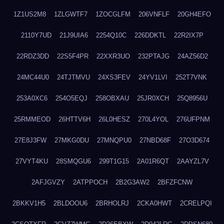
1Z1US2M8
1ZLGWTF7
1ZOCGLFM
206VNFLF
20GH4EFO
2110Y7UD
21J9UIA6
2254Q10C
226DDKTL
22R2IX7P
22RDZ3DD
22S5F4PR
22XXR3UO
232PTAJG
24AZ56D2
24MC44U0
24TJTMVU
24XS3FEV
24YV1LVI
252T7VNK
253A0XC6
254O5EQJ
258OBXAU
25JR0XCH
25Q8956U
25RMMEOD
26HTTV6H
26L0HESZ
270L4YOL
276UFPNM
27E8J3FW
27MKG0DU
27MNQPU0
27NBD68F
27O3D674
27VYT4KU
28SMQGU6
299T1G15
2A01R6QT
2AAYZL7V
2AFJGVZY
2ATPPOCH
2B2G3AW2
2BFZFCNW
2BKKV1H5
2BLDOOU6
2BRHOLRJ
2CKA0HWT
2CRELPQI