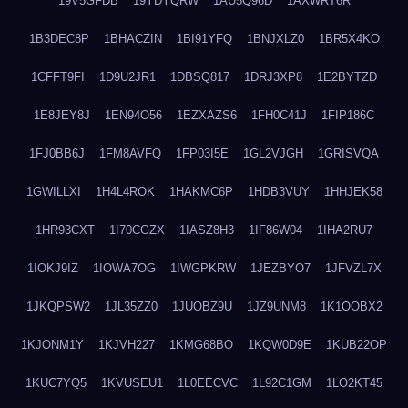
19V5GFDB
19YDYQRW
1AU5Q96D
1AXWRT6R
1B3DEC8P
1BHACZIN
1BI91YFQ
1BNJXLZ0
1BR5X4KO
1CFFT9FI
1D9U2JR1
1DBSQ817
1DRJ3XP8
1E2BYTZD
1E8JEY8J
1EN94O56
1EZXAZS6
1FH0C41J
1FIP186C
1FJ0BB6J
1FM8AVFQ
1FP03I5E
1GL2VJGH
1GRISVQA
1GWILLXI
1H4L4ROK
1HAKMC6P
1HDB3VUY
1HHJEK58
1HR93CXT
1I70CGZX
1IASZ8H3
1IF86W04
1IHA2RU7
1IOKJ9IZ
1IOWA7OG
1IWGPKRW
1JEZBYO7
1JFVZL7X
1JKQPSW2
1JL35ZZ0
1JUOBZ9U
1JZ9UNM8
1K1OOBX2
1KJONM1Y
1KJVH227
1KMG68BO
1KQW0D9E
1KUB22OP
1KUC7YQ5
1KVUSEU1
1L0EECVC
1L92C1GM
1LO2KT45