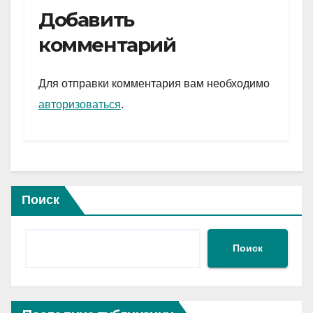
e
er
at
ail
р
Добавить
gr
s
а
комментарий
a
A
в
m
p
и
Для отправки комментария вам необходимо
p
ть
авторизоваться
.
Поиск
Поиск