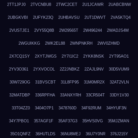
2TT1JPJ0
2TVCNBU8
2TWC2CET
2U1JCAWR
2UABCBNW
2UBGKVBI
2UFYK23Q
2UHBAVSU
2UT1DWVT
2VA5KTQ4
2VUSTJE1
2VY55Q8B
2W29565T
2W496244
2WADJS4M
2WGUIKKG
2WK2EL88
2WNPNKRH
2WV0ZHMD
2X7CQ1SY
2XYTJWGS
2Y7I1IC2
2YKK8NSK
2YT95AO1
2YV3O361
2YXVOCOL
2Z2JNBKZ
2ZAJL9NV
30D5VUM9
30W729OG
31BVSCBT
31L8FP95
31M0MR2X
32AT2VLN
32MATDBP
336RPFHA
33ANXYRH
33CR504T
33DY1V30
33T04ZZ0
3404O7P1
3478760D
34F92RUM
34HYUF3N
34Y7PBO1
357AGF1F
35AF37G3
35HVS0VG
35MJZMAN
35O1QNFZ
36HUTLDS
36NU8MEJ
36U7Y0NR
376J215Y