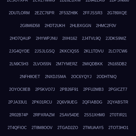
2CSOTXFR
2CVZ7WMG
2D26EBXW
2D942LRG
2DPSN680
2DU7LORM
2EZC76PR
2F53ZH8K
2FFJSSR3
2G789XQE
2G8M6D58
2HDT2UKH
2HLBXGGN
2HMC2F0V
2HO7QAUP
2HYWPJNU
2IIHI162
2J4TVL9Q
2JDKS9WZ
2JG4QYDE
2JSJLGSQ
2KKCIQS5
2KL1TDVU
2LCI7CW6
2LN9C5H3
2LVOI55N
2M7YMERZ
2MIQDBKK
2N165DB2
2NFH8OET
2NXDJSMA
2OC6YQYJ
2ODHTNIQ
2OYOC8EB
2P5KVO7J
2PB26F91
2PFU2MB3
2PGICZT7
2PJA33U1
2PK01RCU
2Q6V9UEG
2QFIABDG
2QYABSTR
2R02B74P
2RPXRAZM
2SAV54DE
2SS1XHM0
2T0TIR21
2T4QFIOC
2T8M8OOV
2TGAD2ZO
2TMUAAY5
2TOT3HO1