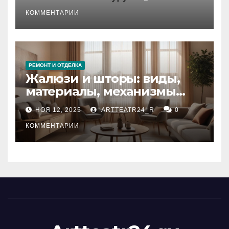
стихийных бедствий на
тезауруса
КОММЕНТАРИИ
РЕМОНТ И ОТДЕЛКА
Жалюзи и шторы: виды,
материалы, механизмы
управления и уход
НОЯ 12, 2025
ARTTEATR24_R
0
КОММЕНТАРИИ