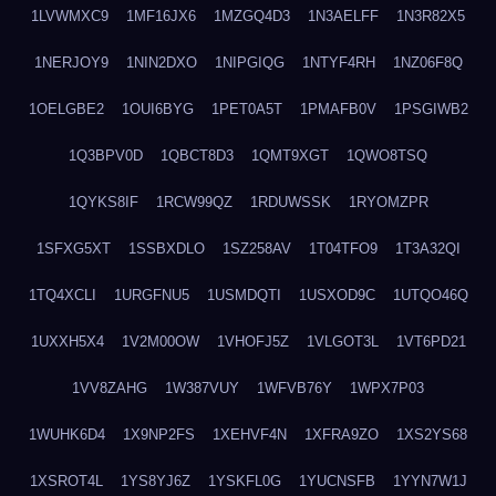
1LVWMXC9
1MF16JX6
1MZGQ4D3
1N3AELFF
1N3R82X5
1NERJOY9
1NIN2DXO
1NIPGIQG
1NTYF4RH
1NZ06F8Q
1OELGBE2
1OUI6BYG
1PET0A5T
1PMAFB0V
1PSGIWB2
1Q3BPV0D
1QBCT8D3
1QMT9XGT
1QWO8TSQ
1QYKS8IF
1RCW99QZ
1RDUWSSK
1RYOMZPR
1SFXG5XT
1SSBXDLO
1SZ258AV
1T04TFO9
1T3A32QI
1TQ4XCLI
1URGFNU5
1USMDQTI
1USXOD9C
1UTQO46Q
1UXXH5X4
1V2M00OW
1VHOFJ5Z
1VLGOT3L
1VT6PD21
1VV8ZAHG
1W387VUY
1WFVB76Y
1WPX7P03
1WUHK6D4
1X9NP2FS
1XEHVF4N
1XFRA9ZO
1XS2YS68
1XSROT4L
1YS8YJ6Z
1YSKFL0G
1YUCNSFB
1YYN7W1J