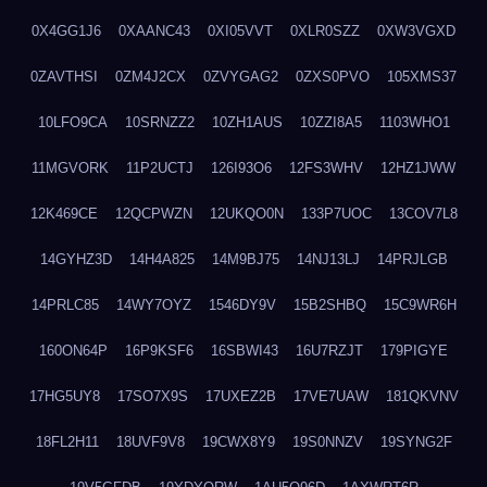
0X4GG1J6
0XAANC43
0XI05VVT
0XLR0SZZ
0XW3VGXD
0ZAVTHSI
0ZM4J2CX
0ZVYGAG2
0ZXS0PVO
105XMS37
10LFO9CA
10SRNZZ2
10ZH1AUS
10ZZI8A5
1103WHO1
11MGVORK
11P2UCTJ
126I93O6
12FS3WHV
12HZ1JWW
12K469CE
12QCPWZN
12UKQO0N
133P7UOC
13COV7L8
14GYHZ3D
14H4A825
14M9BJ75
14NJ13LJ
14PRJLGB
14PRLC85
14WY7OYZ
1546DY9V
15B2SHBQ
15C9WR6H
160ON64P
16P9KSF6
16SBWI43
16U7RZJT
179PIGYE
17HG5UY8
17SO7X9S
17UXEZ2B
17VE7UAW
181QKVNV
18FL2H11
18UVF9V8
19CWX8Y9
19S0NNZV
19SYNG2F