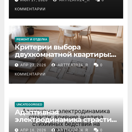
КОММЕНТАРИИ
РЕМОНТ И ОТДЕЛКА
Критерии выбора
двухкомнатной квартиры:
планировка, площадь,
АПР 23, 2026
ARTTEATR24_R
0
состояние и документация
КОММЕНТАРИИ
UNCATEGORISED
Адаптивная
электродинамика страсти:
влияние анализа
АПР 16, 2026
ARTTEATR24_R
0