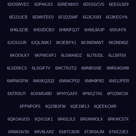
6DO5WVEC
6DPAK2I3
6DREN8XO
6DSSGCV5
6EEGL9Z9
6EI21UCB
6EMNTEE0
6F1DJ5WF
6G3CXI93
6G3KEGYN
6H6L0Z3E
6HD2DCBO
6HM0FQJT
6HWL9A3P
6I5IUH76
6JGSI1UR
6JQL3WKJ
6K3EBPX1
6K3WDMWT
6KDND60Z
6KOOILKY
6KPMGXPJ
6LGMA8OZ
6LI78JDL
6LL59T6X
6LSD5KCS
6LSGIF7V
6MC7XUTQ
6MNBISNE
6MRU4GHW
6MRWI2FW
6MUKQ2Q2
6N6MCPD2
6N8H9PB2
6NS1JPER
6NTR3U7I
6OXMG49D
6PHYGAFF
6PM1Z7A5
6PO2WC0X
6PPNPOF5
6Q23B2FW
6QE19FL3
6QEEKCMR
6QKOAUOS
6QVIJ1K1
6R431JL5
6RGMWOLX
6RKWC57X
6RMKNV3X
6RV8LARZ
6SBTC8OR
6T3R3AJM
6TKE2JE3