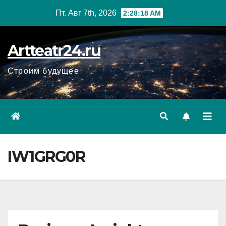
Перейти
Пт. Авг 7th, 2026
2:28:19 AM
к
содержанию
Artteatr24.ru
Строим будущее
IW1GRG0R