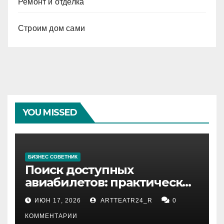
Ремонт и отделка
Строим дом сами
YOU MISSED
БИЗНЕС СОВЕТНИК
Поиск доступных
авиабилетов: практические
рекомендации
ИЮН 17, 2026
ARTTEATR24_R
0
КОММЕНТАРИИ