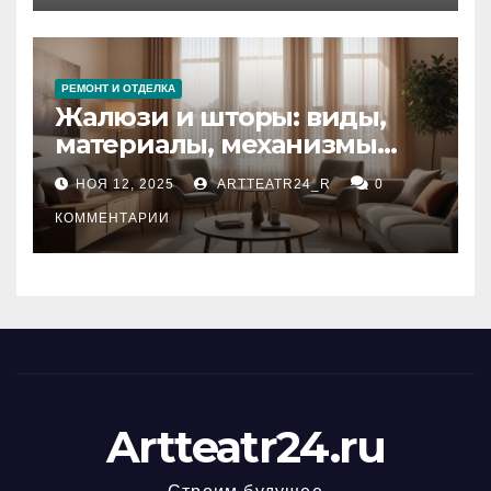
РЕМОНТ И ОТДЕЛКА
Жалюзи и шторы: виды,
материалы, механизмы
управления и уход
НОЯ 12, 2025
ARTTEATR24_R
0
КОММЕНТАРИИ
Artteatr24.ru