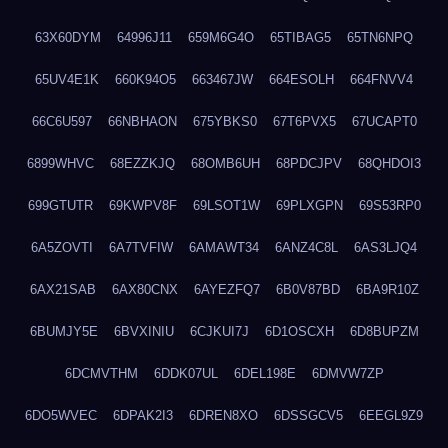
63X60DYM
64996J11
659M6G4O
65TIBAG5
65TN6NPQ
65UV4E1K
660K94O5
663467JW
664ESOLH
664FNVV4
66C6U597
66NBHAON
675YBKS0
67T6PVX5
67UCAPT0
6899WHVC
68EZZKJQ
68OMB6UH
68PDCJPV
68QHDOI3
699GTUTR
69KWPV8F
69LSOT1W
69PLXGPN
69S53RP0
6A5ZOVTI
6A7TVFIW
6AMAWT34
6ANZ4C8L
6AS3LJQ4
6AX21SAB
6AX80CNX
6AYEZFQ7
6B0V87BD
6BA9R10Z
6BUMJY5E
6BVXINIU
6CJKUI7J
6D1OSCXH
6D8BUPZM
6DCMVTHM
6DDK07UL
6DEL198E
6DMVW7ZP
6DO5WVEC
6DPAK2I3
6DREN8XO
6DSSGCV5
6EEGL9Z9