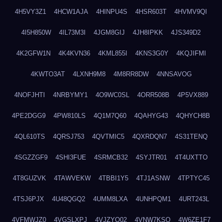
4H5VY3Z1
4HCW1AJA
4HINPU4S
4HSR603T
4HVMV9QI
4I5H850W
4IL73M3I
4JGM8GIJ
4JH8IPKK
4JS349D2
4K2GFW1N
4K4KVN36
4KML855I
4KNS3G0Y
4KQJIFMI
4KWTO3AT
4LXNH9M8
4M8RR8DW
4NNSAVOG
4NOFJHTI
4NRBYMY1
4O9WC0SL
4ORR508B
4P5VX889
4PE2DGG9
4PW810LS
4Q1M7Q60
4QAHYG43
4QHYCH8B
4QL610TS
4QRSJ753
4QVTMIC5
4QXRDQN7
4S31TENQ
4SGZZGF9
4SHI3FUE
4SRMCB32
4SYJTR01
4T4UXTTO
4T8GUZVK
4TAWVEKW
4TBBI1Y5
4TJ1ASNW
4TPTYC45
4TSJ6PJX
4U48QGQ2
4UMM8LXA
4UNHPQM1
4URT243L
4VFMWJZ0
4VGSLXPJ
4VJZYO02
4VNW7KSQ
4W6ZE1F7