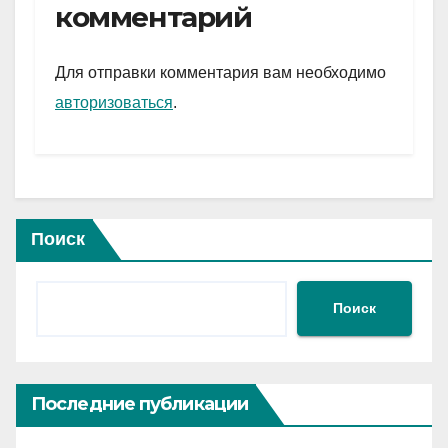
gr
s
а
комментарий
a
A
в
m
p
и
Для отправки комментария вам необходимо
p
ть
авторизоваться
.
Поиск
Поиск
Последние публикации