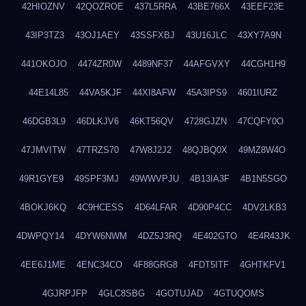
42HIOZNV
42QOZROE
437L5RRA
43BE766X
43EEF23E
43IP3TZ3
43OJ1AEY
43SSFXBJ
43U16JLC
43XY7A9N
441OKOJO
4474ZR0W
4489NF37
44AFGVXY
44CGH1H9
44E14L85
44VA5KJF
44XI8AFW
45A3IPS9
4601IURZ
46DGB3L9
46DLKJV6
46KT56QV
4728GJZN
47CQFY0O
47JMVITW
47TRZS70
47W8J2J2
48QJBQ0X
49MZ8W4O
49R1GYE9
49SPF3MJ
49WWVPJU
4B13IA3F
4B1N5SGO
4BOKJ6KQ
4C9HCESS
4D64LFAR
4D90P4CC
4DV2LKB3
4DWPQY14
4DYW6NWM
4DZ5J3RQ
4E402GTO
4E4R43JK
4EE6J1ME
4ENC34CO
4F88GRG8
4FDT5ITF
4GHTKFV1
4GJRPJFP
4GLC8SBG
4GOTUJAD
4GTUQOMS