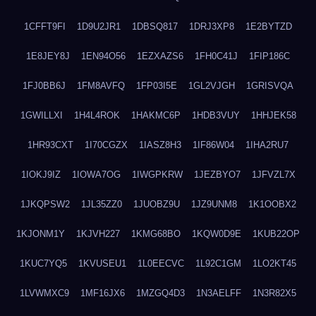
1CFFT9FI
1D9U2JR1
1DBSQ817
1DRJ3XP8
1E2BYTZD
1E8JEY8J
1EN94O56
1EZXAZS6
1FH0C41J
1FIP186C
1FJ0BB6J
1FM8AVFQ
1FP03I5E
1GL2VJGH
1GRISVQA
1GWILLXI
1H4L4ROK
1HAKMC6P
1HDB3VUY
1HHJEK58
1HR93CXT
1I70CGZX
1IASZ8H3
1IF86W04
1IHA2RU7
1IOKJ9IZ
1IOWA7OG
1IWGPKRW
1JEZBYO7
1JFVZL7X
1JKQPSW2
1JL35ZZ0
1JUOBZ9U
1JZ9UNM8
1K1OOBX2
1KJONM1Y
1KJVH227
1KMG68BO
1KQW0D9E
1KUB22OP
1KUC7YQ5
1KVUSEU1
1L0EECVC
1L92C1GM
1LO2KT45
1LVWMXC9
1MF16JX6
1MZGQ4D3
1N3AELFF
1N3R82X5