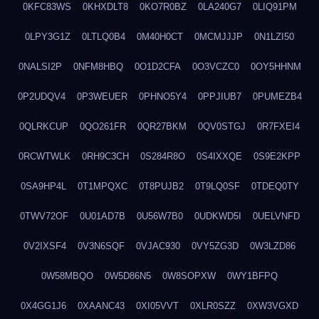
0KFC83WS
0KHXDLT8
0KO7R0BZ
0LA240G7
0LIQ91PM
0LPY3G1Z
0LTLQ0B4
0M40H0CT
0MCMJJJP
0N1LZI50
0NALSI2P
0NFM8HBQ
0O1D2CFA
0O3VCZC0
0OY5HHNM
0P2UDQV4
0P3WEUER
0PHNO5Y4
0PPJIUB7
0PUMEZB4
0QLRKCUP
0QO261FR
0QR27BKM
0QV0STGJ
0R7FXEI4
0RCWTWLK
0RH9C3CH
0S284R8O
0S4IXXQE
0S9E2KPP
0SA9HP4L
0T1MPQXC
0T8PUJB2
0T9LQ0SF
0TDEQ0TY
0TWV72OF
0U01AD7B
0U56W7B0
0UDKWD5I
0UELVNFD
0V2IXSF4
0V3N6SQF
0VJAC930
0VY5ZG3D
0W3LZD86
0W58MBQO
0W5D86N5
0W8SOPXW
0WY1BFPQ
0X4GG1J6
0XAANC43
0XI05VVT
0XLR0SZZ
0XW3VGXD