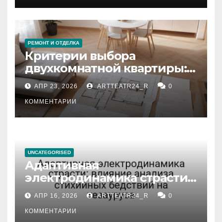
РЕМОНТ И ОТДЕЛКА
Критерии выбора
двухкомнатной квартиры:
планировка, площадь,
АПР 23, 2026
ARTTEATR24_R
0
состояние и документация
КОММЕНТАРИИ
UNCATEGORISED
Адаптивная
электродинамика страсти:
влияние анализа
АПР 16, 2026
ARTTEATR24_R
0
стихийных бедствий на
тезауруса
КОММЕНТАРИИ