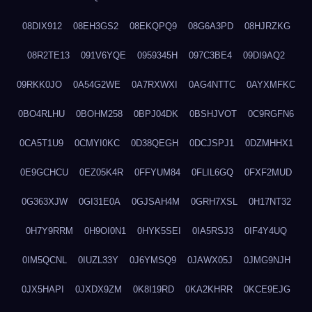
08DIX912
08EH3GS2
08EKQPQ9
08G6A3PD
08HJRZKG
08R2TE13
091V6YQE
0959345H
097C3BE4
09DI9AQ2
09RKK0JO
0A54G2WE
0A7RXWXI
0AG4NTTC
0AYXMFKC
0BO4RLHU
0BOHM258
0BPJ04DK
0BSHJVOT
0C9RGFN6
0CA5T1U9
0CMYI0KC
0D38QEGH
0DCJSPJ1
0DZMHHX1
0E9GCHCU
0EZ05K4R
0FFYUM84
0FLIL6GQ
0FXF2MUD
0G363XJW
0GI31E0A
0GJSAH4M
0GRH7XSL
0H17NT32
0H7Y9RRM
0H9OI0N1
0HYK5SEI
0IA5RSJ3
0IF4Y4UQ
0IM5QCNL
0IUZL33Y
0J6YMSQ9
0JAWX05J
0JMG9NJH
0JX5HAPI
0JXDX9ZM
0K8I19RD
0KA2KHRR
0KCE9EJG