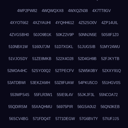
4WP2PW82
4WQWQXX8
4WXQZN38
4X7TT8GV
4XYOT662
4XZYAUHI
4YQHH612
4Z52SO0V
4ZP14UIL
4ZVGSBH0
50JO9B1K
50KZ2V9P
50NNJN5E
50S8F1Z0
510NBX1W
5160U7JM
51D7XGKL
51JUGSIB
51MY24WU
51VJOSDY
51ZE8MKB
522X4O28
52D4GH9B
52FJKYTB
52MOA4HC
52SYO0Q2
52TPECFV
52W5K0BY
52XXY91Q
53ATDBWI
53EKZAMH
53Z8FUAW
54PKU5CO
551HGV0S
553WPS4S
55FLR3W1
55IE9L4V
55JKJF3L
55NCOA72
55QDIRSM
55XAQHMU
56975PIR
56GSA0U2
56QN3KEB
56SCV4BG
571FDQ4T
5771DEGW
57G6BV7Y
57IUFJJS