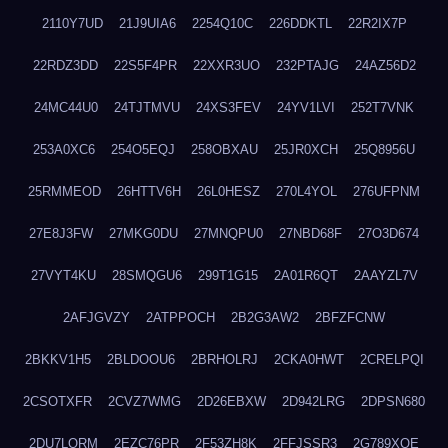
2110Y7UD
21J9UIA6
2254Q10C
226DDKTL
22R2IX7P
22RDZ3DD
22S5F4PR
22XXR3UO
232PTAJG
24AZ56D2
24MC44U0
24TJTMVU
24XS3FEV
24YV1LVI
252T7VNK
253A0XC6
254O5EQJ
258OBXAU
25JR0XCH
25Q8956U
25RMMEOD
26HTTV6H
26L0HESZ
270L4YOL
276UFPNM
27E8J3FW
27MKG0DU
27MNQPU0
27NBD68F
27O3D674
27VYT4KU
28SMQGU6
299T1G15
2A01R6QT
2AAYZL7V
2AFJGVZY
2ATPPOCH
2B2G3AW2
2BFZFCNW
2BKKV1H5
2BLDOOU6
2BRHOLRJ
2CKA0HWT
2CRELPQI
2CSOTXFR
2CVZ7WMG
2D26EBXW
2D942LRG
2DPSN680
2DU7LORM
2EZC76PR
2F53ZH8K
2FFJSSR3
2G789XQE