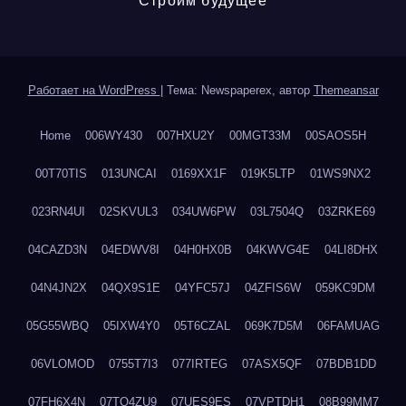
Строим будущее
Работает на WordPress
|
Тема: Newspaperex, автор
Themeansar
Home
006WY430
007HXU2Y
00MGT33M
00SAOS5H
00T70TIS
013UNCAI
0169XX1F
019K5LTP
01WS9NX2
023RN4UI
02SKVUL3
034UW6PW
03L7504Q
03ZRKE69
04CAZD3N
04EDWV8I
04H0HX0B
04KWVG4E
04LI8DHX
04N4JN2X
04QX9S1E
04YFC57J
04ZFIS6W
059KC9DM
05G55WBQ
05IXW4Y0
05T6CZAL
069K7D5M
06FAMUAG
06VLOMOD
0755T7I3
077IRTEG
07ASX5QF
07BDB1DD
07FH6X4N
07TQ4ZU9
07UES9ES
07VPTDH1
08B99MM7