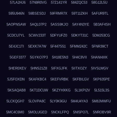
57LA2HJ6
57N9R0VG
57Z141YR
584ZQC53
58G12L5U
595U946N
59BSESDJ
59FRMR7X
59T11ZKH
5AFUR9TL
5AOPNSAW
5AQL07P2
5ASS9KJO
5AY4N3YE
5B3AF4SH
5CDCU7YL
5CWV233T
5DFYUFZ0
5DKYT31C
5DM253CG
5E4JC1TI
5EXK7A7W
5F447S51
5FMM242C
5FNR39CT
5GEF3377
5GYKO7P3
5H18E5N3
5H4C8VII
5HANI4XK
5HER0XEV
5HNS21Z8
5IFXGJFK
5IITXOZY
5IVSLWGV
5J5FOXDN
5KAFKBC4
5KEFVRBK
5KFBILGV
5KP635PE
5KSAQAB8
5KT1DCUW
5KZYHXKG
5L1KPI2V
5L515L3S
5LCKQGH7
5LOVPA8C
5LY0K9GU
5M4U4YA3
5M8JMWFU
5MC4C6M0
5MOLUGED
5NCKLFPQ
5NI5PO7L
5NROBV9R