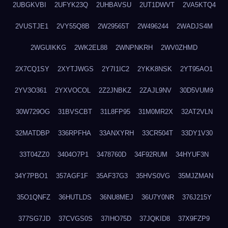
2UBGKVBI
2UFYK23Q
2UHBAVSU
2UT1DWVT
2VA5KTQ4
2VUSTJE1
2VY55Q8B
2W29565T
2W496244
2WADJS4M
2WGUIKKG
2WK2EL88
2WNPNKRH
2WV0ZHMD
2X7CQ1SY
2XYTJWGS
2Y7I1IC2
2YKK8NSK
2YT95AO1
2YV3O361
2YXVOCOL
2Z2JNBKZ
2ZAJL9NV
30D5VUM9
30W729OG
31BVSCBT
31L8FP95
31M0MR2X
32AT2VLN
32MATDBP
336RPFHA
33ANXYRH
33CR504T
33DY1V30
33T04ZZ0
3404O7P1
3478760D
34F92RUM
34HYUF3N
34Y7PBO1
357AGF1F
35AF37G3
35HVS0VG
35MJZMAN
35O1QNFZ
36HUTLDS
36NU8MEJ
36U7Y0NR
376J215Y
377SG7JD
37CVGS0S
37IHO75D
37JQKID8
37X9FZP9