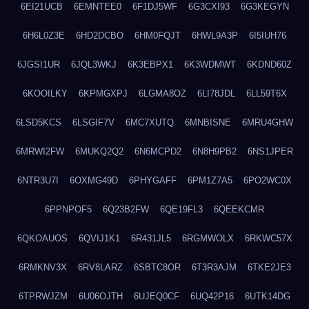
6EI21UCB
6EMNTEE0
6F1DJ5WF
6G3CXI93
6G3KEGYN
6H6L0Z3E
6HD2DCBO
6HM0FQJT
6HWL9A3P
6I5IUH76
6JGSI1UR
6JQL3WKJ
6K3EBPX1
6K3WDMWT
6KDND60Z
6KOOILKY
6KPMGXPJ
6LGMA8OZ
6LI78JDL
6LL59T6X
6LSD5KCS
6LSGIF7V
6MC7XUTQ
6MNBISNE
6MRU4GHW
6MRWI2FW
6MUKQ2Q2
6N6MCPD2
6N8H9PB2
6NS1JPER
6NTR3U7I
6OXMG49D
6PHYGAFF
6PM1Z7A5
6PO2WC0X
6PPNPOF5
6Q23B2FW
6QE19FL3
6QEEKCMR
6QKOAUOS
6QVIJ1K1
6R431JL5
6RGMWOLX
6RKWC57X
6RMKNV3X
6RV8LARZ
6SBTC8OR
6T3R3AJM
6TKE2JE3
6TPRWJZM
6U06OJTH
6UJEQ0CF
6UQ42P16
6UTK14DG