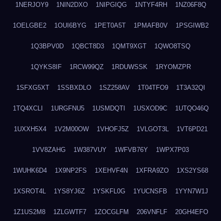
1NERJOY9
1NIN2DXO
1NIPGIQG
1NTYF4RH
1NZ06F8Q
1OELGBE2
1OUI6BYG
1PET0A5T
1PMAFB0V
1PSGIWB2
1Q3BPV0D
1QBCT8D3
1QMT9XGT
1QWO8TSQ
1QYKS8IF
1RCW99QZ
1RDUWSSK
1RYOMZPR
1SFXG5XT
1SSBXDLO
1SZ258AV
1T04TFO9
1T3A32QI
1TQ4XCLI
1URGFNU5
1USMDQTI
1USXOD9C
1UTQO46Q
1UXXH5X4
1V2M00OW
1VHOFJ5Z
1VLGOT3L
1VT6PD21
1VV8ZAHG
1W387VUY
1WFVB76Y
1WPX7P03
1WUHK6D4
1X9NP2FS
1XEHVF4N
1XFRA9ZO
1XS2YS68
1XSROT4L
1YS8YJ6Z
1YSKFL0G
1YUCNSFB
1YYN7W1J
1Z1US2M8
1ZLGWTF7
1ZOCGLFM
206VNFLF
20GH4EFO