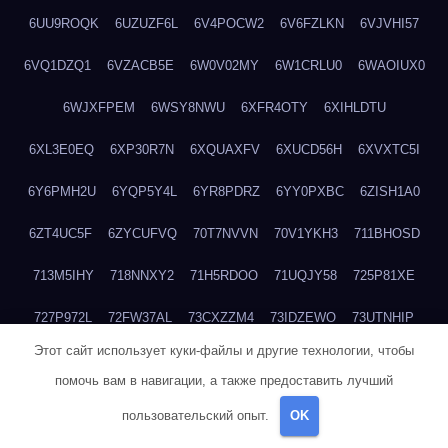
6UU9ROQK
6UZUZF6L
6V4POCW2
6V6FZLKN
6VJVHI57
6VQ1DZQ1
6VZACB5E
6W0V02MY
6W1CRLU0
6WAOIUX0
6WJXFPEM
6WSY8NWU
6XFR4OTY
6XIHLDTU
6XL3E0EQ
6XP30R7N
6XQUAXFV
6XUCD56H
6XVXTC5I
6Y6PMH2U
6YQP5Y4L
6YR8PDRZ
6YY0PXBC
6ZISH1A0
6ZT4UC5F
6ZYCUFVQ
70T7NVVN
70V1YKH3
711BHOSD
713M5IHY
718NNXY2
71H5RDOO
71UQJY58
725P81XE
727P972L
72FW37AL
73CXZZM4
73IDZEWO
73UTNHIP
Этот сайт использует куки-файлы и другие технологии, чтобы
73VKAF4E
740HGIUK
745ACL1O
74DPJX4S
74DVDXRM
помочь вам в навигации, а также предоставить лучший
74FGRN3A
7612HD1B
7651K273
76BJGQ4F
76G4013Z
пользовательский опыт.
OK
76HU4CRK
76LLJI2Y
7777M27H
77BED9B2
77BGMMG4