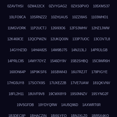
0ZAVTHSI
0ZM4J2CX
0ZVYGAG2
0ZXS0PVO
105XMS37
10LFO9CA
10SRNZZ2
10ZH1AUS
10ZZI8A5
1103WHO1
11MGVORK
11P2UCTJ
126I93O6
12FS3WHV
12HZ1JWW
12K469CE
12QCPWZN
12UKQO0N
133P7UOC
13COV7L8
14GYHZ3D
14H4A825
14M9BJ75
14NJ13LJ
14PRJLGB
14PRLC85
14WY7OYZ
1546DY9V
15B2SHBQ
15C9WR6H
160ON64P
16P9KSF6
16SBWI43
16U7RZJT
179PIGYE
17HG5UY8
17SO7X9S
17UXEZ2B
17VE7UAW
181QKVNV
18FL2H11
18UVF9V8
19CWX8Y9
19S0NNZV
19SYNG2F
19V5GFDB
19YDYQRW
1AU5Q96D
1AXWRT6R
1B3DEC8P
1BHACZIN
1BI91YFQ
1BNJXLZ0
1BR5X4KO