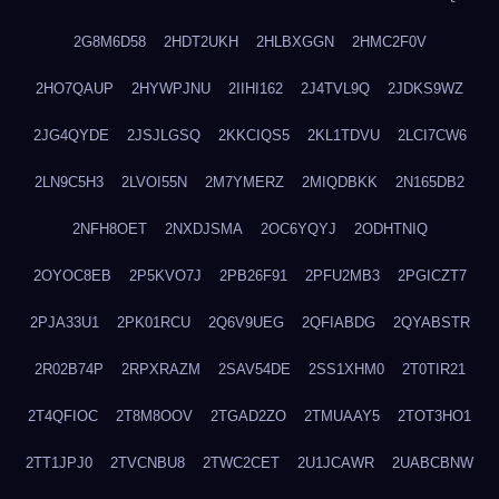
2G8M6D58
2HDT2UKH
2HLBXGGN
2HMC2F0V
2HO7QAUP
2HYWPJNU
2IIHI162
2J4TVL9Q
2JDKS9WZ
2JG4QYDE
2JSJLGSQ
2KKCIQS5
2KL1TDVU
2LCI7CW6
2LN9C5H3
2LVOI55N
2M7YMERZ
2MIQDBKK
2N165DB2
2NFH8OET
2NXDJSMA
2OC6YQYJ
2ODHTNIQ
2OYOC8EB
2P5KVO7J
2PB26F91
2PFU2MB3
2PGICZT7
2PJA33U1
2PK01RCU
2Q6V9UEG
2QFIABDG
2QYABSTR
2R02B74P
2RPXRAZM
2SAV54DE
2SS1XHM0
2T0TIR21
2T4QFIOC
2T8M8OOV
2TGAD2ZO
2TMUAAY5
2TOT3HO1
2TT1JPJ0
2TVCNBU8
2TWC2CET
2U1JCAWR
2UABCBNW