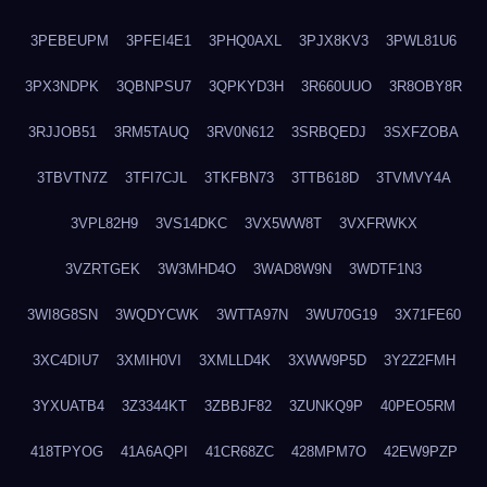
3PEBEUPM
3PFEI4E1
3PHQ0AXL
3PJX8KV3
3PWL81U6
3PX3NDPK
3QBNPSU7
3QPKYD3H
3R660UUO
3R8OBY8R
3RJJOB51
3RM5TAUQ
3RV0N612
3SRBQEDJ
3SXFZOBA
3TBVTN7Z
3TFI7CJL
3TKFBN73
3TTB618D
3TVMVY4A
3VPL82H9
3VS14DKC
3VX5WW8T
3VXFRWKX
3VZRTGEK
3W3MHD4O
3WAD8W9N
3WDTF1N3
3WI8G8SN
3WQDYCWK
3WTTA97N
3WU70G19
3X71FE60
3XC4DIU7
3XMIH0VI
3XMLLD4K
3XWW9P5D
3Y2Z2FMH
3YXUATB4
3Z3344KT
3ZBBJF82
3ZUNKQ9P
40PEO5RM
418TPYOG
41A6AQPI
41CR68ZC
428MPM7O
42EW9PZP