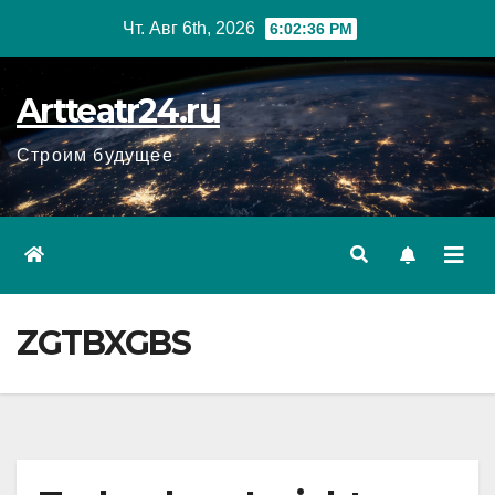
Перейти
Чт. Авг 6th, 2026
6:02:37 PM
к
содержанию
Artteatr24.ru
Строим будущее
ZGTBXGBS