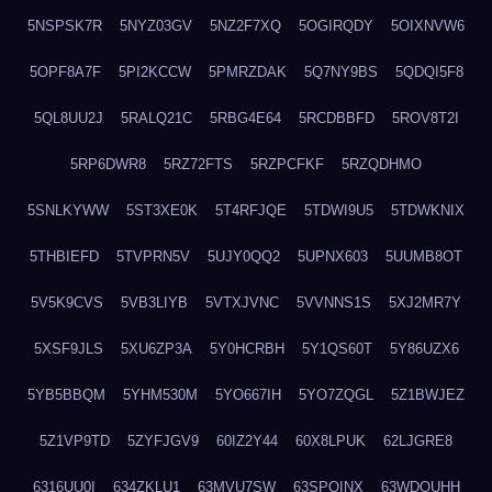
5NSPSK7R
5NYZ03GV
5NZ2F7XQ
5OGIRQDY
5OIXNVW6
5OPF8A7F
5PI2KCCW
5PMRZDAK
5Q7NY9BS
5QDQI5F8
5QL8UU2J
5RALQ21C
5RBG4E64
5RCDBBFD
5ROV8T2I
5RP6DWR8
5RZ72FTS
5RZPCFKF
5RZQDHMO
5SNLKYWW
5ST3XE0K
5T4RFJQE
5TDWI9U5
5TDWKNIX
5THBIEFD
5TVPRN5V
5UJY0QQ2
5UPNX603
5UUMB8OT
5V5K9CVS
5VB3LIYB
5VTXJVNC
5VVNNS1S
5XJ2MR7Y
5XSF9JLS
5XU6ZP3A
5Y0HCRBH
5Y1QS60T
5Y86UZX6
5YB5BBQM
5YHM530M
5YO667IH
5YO7ZQGL
5Z1BWJEZ
5Z1VP9TD
5ZYFJGV9
60IZ2Y44
60X8LPUK
62LJGRE8
6316UU0I
634ZKLU1
63MVU7SW
63SPQINX
63WDQUHH