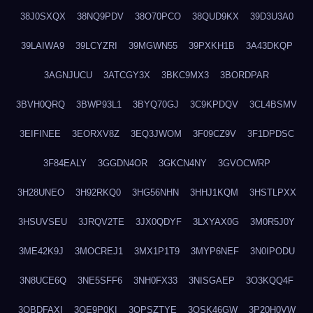
38J0SXQX
38NQ9PDV
38O70PCO
38QUD9KX
39D3U3A0
39LAIWA9
39LCYZRI
39MGWN55
39PXKH1B
3A43DKQP
3AGNJUCU
3ATCGY3X
3BKC9MX3
3BORDPAR
3BVH0QRQ
3BWP93L1
3BYQ70GJ
3C9KPDQV
3CL4BSMV
3EIFINEE
3EORXV8Z
3EQ3JWOM
3F09CZ9V
3F1DPDSC
3F84EALY
3GGDN4OR
3GKCN4NY
3GVOCWRP
3H28UNEO
3H92RKQ0
3HG56NHN
3HHJ1KQM
3HSTLPXX
3HSUVSEU
3JRQV2TE
3JX0QDYF
3LXYAX0G
3M0R5J0Y
3ME42K9J
3MOCREJ1
3MX1P1T9
3MYP6NEF
3N0IPODU
3N8UCE6Q
3NE5SFF6
3NH0FX33
3NISGAEP
3O3KQQ4F
3OBDFAXI
3OE9P0KI
3OPSZTYE
3OSK46GW
3P20H0VW