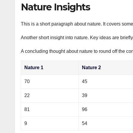
р
Nature Insights
p
а
p
в
This is a short paragraph about nature. It covers some
и
Another short insight into nature. Key ideas are briefl
т
ь
A concluding thought about nature to round off the con
Nature 1
Nature 2
70
45
22
39
81
96
9
54