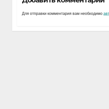
Добавить комментарий
gr
s
а
a
A
в
Для отправки комментария вам необходимо
ав
m
p
и
p
ть