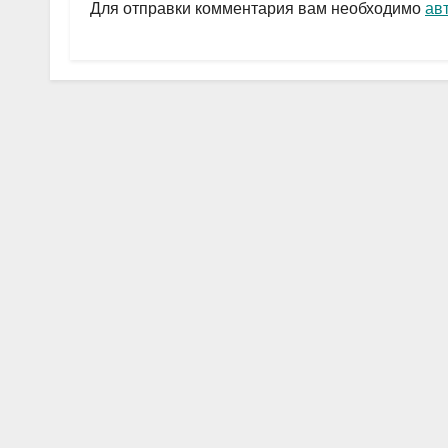
a
A
в
Для отправки комментария вам необходимо
ав
m
p
и
p
ть