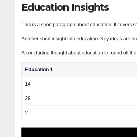
р
Education Insights
p
а
p
в
This is a short paragraph about education. It covers s
и
Another short insight into education. Key ideas are br
т
ь
A concluding thought about education to round off the
Education 1
14
29
2