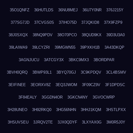
35O1QNFZ
36HUTLDS
36NU8MEJ
36U7Y0NR
376J215Y
377SG7JD
37CVGS0S
37IHO75D
37JQKID8
37X9FZP9
38J0SXQX
38NQ9PDV
38O70PCO
38QUD9KX
39D3U3A0
39LAIWA9
39LCYZRI
39MGWN55
39PXKH1B
3A43DKQP
3AGNJUCU
3ATCGY3X
3BKC9MX3
3BORDPAR
3BVH0QRQ
3BWP93L1
3BYQ70GJ
3C9KPDQV
3CL4BSMV
3EIFINEE
3EORXV8Z
3EQ3JWOM
3F09CZ9V
3F1DPDSC
3F84EALY
3GGDN4OR
3GKCN4NY
3GVOCWRP
3H28UNEO
3H92RKQ0
3HG56NHN
3HHJ1KQM
3HSTLPXX
3HSUVSEU
3JRQV2TE
3JX0QDYF
3LXYAX0G
3M0R5J0Y