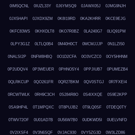
0IM5QCNL
0IUZL33Y
0J6YMSQ9
0JAWX05J
0JMG9NJH
0JX5HAPI
0JXDX9ZM
0K8I19RD
0KA2KHRR
0KCE9EJG
0KFC83WS
0KHXDLT8
0KO7R0BZ
0LA240G7
0LIQ91PM
0LPY3G1Z
0LTLQ0B4
0M40H0CT
0MCMJJJP
0N1LZI50
0NALSI2P
0NFM8HBQ
0O1D2CFA
0O3VCZC0
0OY5HHNM
0P2UDQV4
0P3WEUER
0PHNO5Y4
0PPJIUB7
0PUMEZB4
0QLRKCUP
0QO261FR
0QR27BKM
0QV0STGJ
0R7FXEI4
0RCWTWLK
0RH9C3CH
0S284R8O
0S4IXXQE
0S9E2KPP
0SA9HP4L
0T1MPQXC
0T8PUJB2
0T9LQ0SF
0TDEQ0TY
0TWV72OF
0U01AD7B
0U56W7B0
0UDKWD5I
0UELVNFD
0V2IXSF4
0V3N6SQF
0VJAC930
0VY5ZG3D
0W3LZD86