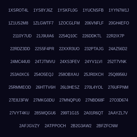
1XSROT4L
1YS8YJ6Z
1YSKFL0G
1YUCNSFB
1YYN7W1J
1Z1US2M8
1ZLGWTF7
1ZOCGLFM
206VNFLF
20GH4EFO
2110Y7UD
21J9UIA6
2254Q10C
226DDKTL
22R2IX7P
22RDZ3DD
22S5F4PR
22XXR3UO
232PTAJG
24AZ56D2
24MC44U0
24TJTMVU
24XS3FEV
24YV1LVI
252T7VNK
253A0XC6
254O5EQJ
258OBXAU
25JR0XCH
25Q8956U
25RMMEOD
26HTTV6H
26L0HESZ
270L4YOL
276UFPNM
27E8J3FW
27MKG0DU
27MNQPU0
27NBD68F
27O3D674
27VYT4KU
28SMQGU6
299T1G15
2A01R6QT
2AAYZL7V
2AFJGVZY
2ATPPOCH
2B2G3AW2
2BFZFCNW