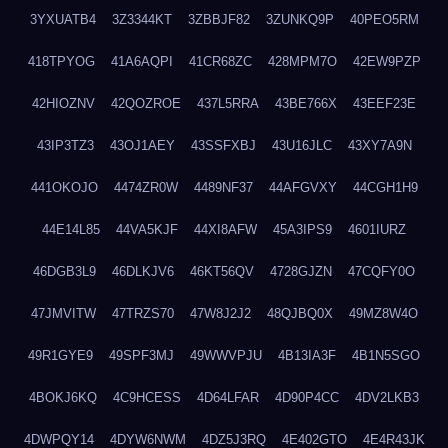
3YXUATB4
3Z3344KT
3ZBBJF82
3ZUNKQ9P
40PEO5RM
418TPYOG
41A6AQPI
41CR68ZC
428MPM7O
42EW9PZP
42HIOZNV
42QOZROE
437L5RRA
43BE766X
43EEF23E
43IP3TZ3
43OJ1AEY
43SSFXBJ
43U16JLC
43XY7A9N
441OKOJO
4474ZR0W
4489NF37
44AFGVXY
44CGH1H9
44E14L85
44VA5KJF
44XI8AFW
45A3IPS9
4601IURZ
46DGB3L9
46DLKJV6
46KT56QV
4728GJZN
47CQFY0O
47JMVITW
47TRZS70
47W8J2J2
48QJBQ0X
49MZ8W4O
49R1GYE9
49SPF3MJ
49WWVPJU
4B13IA3F
4B1N5SGO
4BOKJ6KQ
4C9HCESS
4D64LFAR
4D90P4CC
4DV2LKB3
4DWPQY14
4DYW6NWM
4DZ5J3RQ
4E402GTO
4E4R43JK