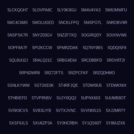
5LCKQGH7
5LOVPA8C
5LY0K9GU
5M4U4YA3
5M8JMWFU
5MC4C6M0
5MOLUGED
5NCKLFPQ
5NI5PO7L
5NROBV9R
5NSPSK7R
5NYZ03GV
5NZ2F7XQ
5OGIRQDY
5OIXNVW6
5OPF8A7F
5PI2KCCW
5PMRZDAK
5Q7NY9BS
5QDQI5F8
5QL8UU2J
5RALQ21C
5RBG4E64
5RCDBBFD
5ROV8T2I
5RP6DWR8
5RZ72FTS
5RZPCFKF
5RZQDHMO
5SNLKYWW
5ST3XE0K
5T4RFJQE
5TDWI9U5
5TDWKNIX
5THBIEFD
5TVPRN5V
5UJY0QQ2
5UPNX603
5UUMB8OT
5V5K9CVS
5VB3LIYB
5VTXJVNC
5VVNNS1S
5XJ2MR7Y
5XSF9JLS
5XU6ZP3A
5Y0HCRBH
5Y1QS60T
5Y86UZX6