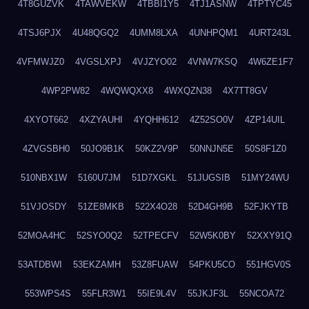
4T8GUZVK
4TAWVEKW
4TBBI1Y5
4TJ1ASNW
4TPTYC45
4TSJ6PJX
4U48QGQ2
4UMM8LXA
4UNHPQM1
4URT243L
4VFMWJZ0
4VGSLXPJ
4VJZYO02
4VNW7KSQ
4W6ZE1F7
4WP2PW82
4WQWQXX8
4WXQZN38
4X7TT8GV
4XYOT662
4XZYAUHI
4YQHH612
4Z52SO0V
4ZP14UIL
4ZVGSBH0
50JO9B1K
50KZ2V9P
50NNJN5E
50S8F1Z0
510NBX1W
5160U7JM
51D7XGKL
51JUGSIB
51MY24WU
51VJOSDY
51ZE8MKB
522X4O28
52D4GH9B
52FJKYTB
52MOA4HC
52SYO0Q2
52TPECFV
52W5K0BY
52XXY91Q
53ATDBWI
53EKZAMH
53Z8FUAW
54PKU5CO
551HGV0S
553WPS4S
55FLR3W1
55IE9L4V
55JKJF3L
55NCOA72