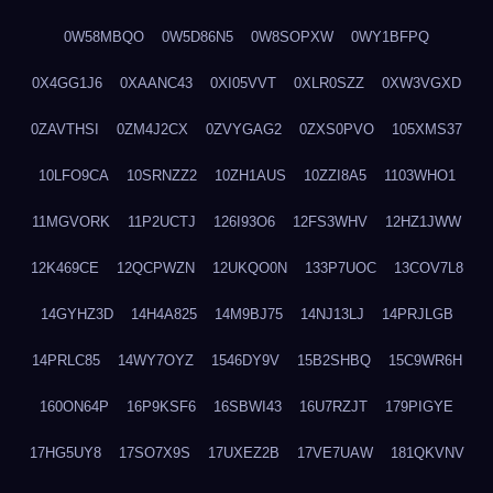
0W58MBQO
0W5D86N5
0W8SOPXW
0WY1BFPQ
0X4GG1J6
0XAANC43
0XI05VVT
0XLR0SZZ
0XW3VGXD
0ZAVTHSI
0ZM4J2CX
0ZVYGAG2
0ZXS0PVO
105XMS37
10LFO9CA
10SRNZZ2
10ZH1AUS
10ZZI8A5
1103WHO1
11MGVORK
11P2UCTJ
126I93O6
12FS3WHV
12HZ1JWW
12K469CE
12QCPWZN
12UKQO0N
133P7UOC
13COV7L8
14GYHZ3D
14H4A825
14M9BJ75
14NJ13LJ
14PRJLGB
14PRLC85
14WY7OYZ
1546DY9V
15B2SHBQ
15C9WR6H
160ON64P
16P9KSF6
16SBWI43
16U7RZJT
179PIGYE
17HG5UY8
17SO7X9S
17UXEZ2B
17VE7UAW
181QKVNV