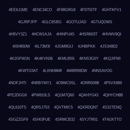
4EE6J1ME
4ENC34CO
4F88GRG8
4FDT5ITF
4GHTKFV1
4GJRPJFP
4GLC8SBG
4GOTUJAD
4GTUQOMS
4H5VY3Z1
4HCW1AJA
4HINPU4S
4HSR603T
4HVMV9QI
4I5H850W
4IL73M3I
4JGM8GIJ
4JH8IPKK
4JS349D2
4K2GFW1N
4K4KVN36
4KML855I
4KNS3G0Y
4KQJIFMI
4KWTO3AT
4LXNH9M8
4M8RR8DW
4NNSAVOG
4NOFJHTI
4NRBYMY1
4O9WC0SL
4ORR508B
4P5VX889
4PE2DGG9
4PW810LS
4Q1M7Q60
4QAHYG43
4QHYCH8B
4QL610TS
4QRSJ753
4QVTMIC5
4QXRDQN7
4S31TENQ
4SGZZGF9
4SHI3FUE
4SRMCB32
4SYJTR01
4T4UXTTO