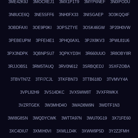
3ME42K9J
3MOCREJ1
3MX1P1T9
3MYP6NEF
3N0IPODU
3N8UCE6Q
3NE5SFF6
3NH0FX33
3NISGAEP
3O3KQQ4F
3OBDFAXI
3OE9P0KI
3OPSZTYE
3OSK46GW
3P20H0VW
3PEBEUPM
3PFEI4E1
3PHQ0AXL
3PJX8KV3
3PWL81U6
3PX3NDPK
3QBNPSU7
3QPKYD3H
3R660UUO
3R8OBY8R
3RJJOB51
3RM5TAUQ
3RV0N612
3SRBQEDJ
3SXFZOBA
3TBVTN7Z
3TFI7CJL
3TKFBN73
3TTB618D
3TVMVY4A
3VPL82H9
3VS14DKC
3VX5WW8T
3VXFRWKX
3VZRTGEK
3W3MHD4O
3WAD8W9N
3WDTF1N3
3WI8G8SN
3WQDYCWK
3WTTA97N
3WU70G19
3X71FE60
3XC4DIU7
3XMIH0VI
3XMLLD4K
3XWW9P5D
3Y2Z2FMH