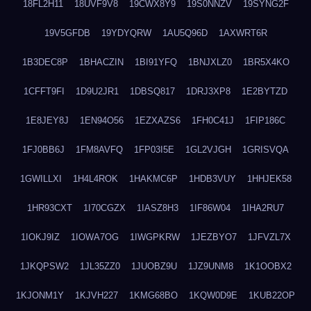
18FL2H11
18UVF9V8
19CWX8Y9
19S0NNZV
19SYNG2F
19V5GFDB
19YDYQRW
1AU5Q96D
1AXWRT6R
1B3DEC8P
1BHACZIN
1BI91YFQ
1BNJXLZ0
1BR5X4KO
1CFFT9FI
1D9U2JR1
1DBSQ817
1DRJ3XP8
1E2BYTZD
1E8JEY8J
1EN94O56
1EZXAZS6
1FH0C41J
1FIP186C
1FJ0BB6J
1FM8AVFQ
1FP03I5E
1GL2VJGH
1GRISVQA
1GWILLXI
1H4L4ROK
1HAKMC6P
1HDB3VUY
1HHJEK58
1HR93CXT
1I70CGZX
1IASZ8H3
1IF86W04
1IHA2RU7
1IOKJ9IZ
1IOWA7OG
1IWGPKRW
1JEZBYO7
1JFVZL7X
1JKQPSW2
1JL35ZZ0
1JUOBZ9U
1JZ9UNM8
1K1OOBX2
1KJONM1Y
1KJVH227
1KMG68BO
1KQW0D9E
1KUB22OP