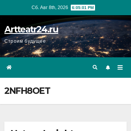
Перейти
Сб. Авг 8th, 2026
6:05:02 PM
к
содержанию
Artteatr24.ru
Строим будущее
2NFH8OET