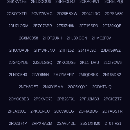
2BKKV1H5
2BLDOOU6
2BRHOLRJ
2CKA0HWT
2CRELPQI
2CSOTXFR
2CVZ7WMG
2D26EBXW
2D942LRG
2DPSN680
2DU7LORM
2EZC76PR
2F53ZH8K
2FFJSSR3
2G789XQE
2G8M6D58
2HDT2UKH
2HLBXGGN
2HMC2F0V
2HO7QAUP
2HYWPJNU
2IIHI162
2J4TVL9Q
2JDKS9WZ
2JG4QYDE
2JSJLGSQ
2KKCIQS5
2KL1TDVU
2LCI7CW6
2LN9C5H3
2LVOI55N
2M7YMERZ
2MIQDBKK
2N165DB2
2NFH8OET
2NXDJSMA
2OC6YQYJ
2ODHTNIQ
2OYOC8EB
2P5KVO7J
2PB26F91
2PFU2MB3
2PGICZT7
2PJA33U1
2PK01RCU
2Q6V9UEG
2QFIABDG
2QYABSTR
2R02B74P
2RPXRAZM
2SAV54DE
2SS1XHM0
2T0TIR21