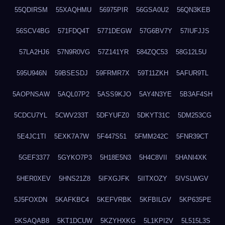
55QDIRSM
55XAQHMU
56975PIR
56GSA0U2
56QN3KEB
56SCV4BG
571FDQ4T
5771DEGW
57G6BV7Y
57IUFJJS
57LA2HJ6
57N9R0VG
57Z141YR
584ZQC53
58G12L5U
595U946N
59BSESDJ
59FRMR7X
59T11ZKH
5AFUR9TL
5AOPNSAW
5AQL07P2
5ASS9KJO
5AY4N3YE
5B3AF4SH
5CDCU7YL
5CWV233T
5DFYUFZ0
5DKYT31C
5DM253CG
5E4JC1TI
5EXK7A7W
5F447S51
5FMM242C
5FNR39CT
5GEF3377
5GYKO7P3
5H18E5N3
5H4C8VII
5HANI4XK
5HER0XEV
5HNS21Z8
5IFXGJFK
5IITXOZY
5IVSLWGV
5J5FOXDN
5KAFKBC4
5KEFVRBK
5KFBILGV
5KP635PE
5KSAQAB8
5KT1DCUW
5KZYHXKG
5L1KPI2V
5L515L3S