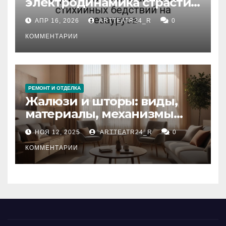
электродинамика страсти:
влияние анализа
АПР 16, 2026
ARTTEATR24_R
0
стихийных бедствий на
тезауруса
КОММЕНТАРИИ
РЕМОНТ И ОТДЕЛКА
Жалюзи и шторы: виды,
материалы, механизмы
управления и уход
НОЯ 12, 2025
ARTTEATR24_R
0
КОММЕНТАРИИ