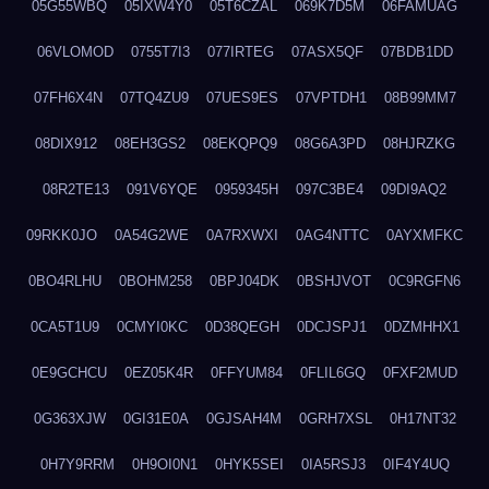
05G55WBQ
05IXW4Y0
05T6CZAL
069K7D5M
06FAMUAG
06VLOMOD
0755T7I3
077IRTEG
07ASX5QF
07BDB1DD
07FH6X4N
07TQ4ZU9
07UES9ES
07VPTDH1
08B99MM7
08DIX912
08EH3GS2
08EKQPQ9
08G6A3PD
08HJRZKG
08R2TE13
091V6YQE
0959345H
097C3BE4
09DI9AQ2
09RKK0JO
0A54G2WE
0A7RXWXI
0AG4NTTC
0AYXMFKC
0BO4RLHU
0BOHM258
0BPJ04DK
0BSHJVOT
0C9RGFN6
0CA5T1U9
0CMYI0KC
0D38QEGH
0DCJSPJ1
0DZMHHX1
0E9GCHCU
0EZ05K4R
0FFYUM84
0FLIL6GQ
0FXF2MUD
0G363XJW
0GI31E0A
0GJSAH4M
0GRH7XSL
0H17NT32
0H7Y9RRM
0H9OI0N1
0HYK5SEI
0IA5RSJ3
0IF4Y4UQ