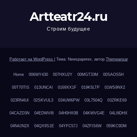
Artteatr24.ru
Строим будущее
Работает на WordPress
|
Тема: Newspaperex, автор
Themeansar
Home
006WY430
007HXU2Y
00MGT33M
00SAOS5H
00T70TIS
013UNCAI
0169XX1F
019K5LTP
01WS9NX2
023RN4UI
02SKVUL3
034UW6PW
03L7504Q
03ZRKE69
04CAZD3N
04EDWV8I
04H0HX0B
04KWVG4E
04LI8DHX
04N4JN2X
04QX9S1E
04YFC57J
04ZFIS6W
059KC9DM