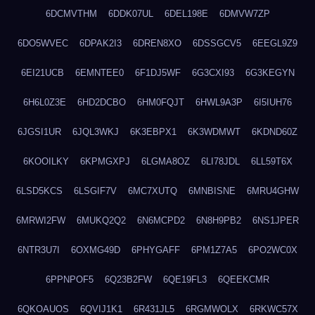
6DCMVTHM
6DDK07UL
6DEL198E
6DMVW7ZP
6DO5WVEC
6DPAK2I3
6DREN8XO
6DSSGCV5
6EEGL9Z9
6EI21UCB
6EMNTEE0
6F1DJ5WF
6G3CXI93
6G3KEGYN
6H6L0Z3E
6HD2DCBO
6HM0FQJT
6HWL9A3P
6I5IUH76
6JGSI1UR
6JQL3WKJ
6K3EBPX1
6K3WDMWT
6KDND60Z
6KOOILKY
6KPMGXPJ
6LGMA8OZ
6LI78JDL
6LL59T6X
6LSD5KCS
6LSGIF7V
6MC7XUTQ
6MNBISNE
6MRU4GHW
6MRWI2FW
6MUKQ2Q2
6N6MCPD2
6N8H9PB2
6NS1JPER
6NTR3U7I
6OXMG49D
6PHYGAFF
6PM1Z7A5
6PO2WC0X
6PPNPOF5
6Q23B2FW
6QE19FL3
6QEEKCMR
6QKOAUOS
6QVIJ1K1
6R431JL5
6RGMWOLX
6RKWC57X