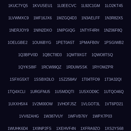
1KUC7YQ5
1KVUSEU1
1L0EECVC
1L92C1GM
1LO2KT45
1LVWMXC9
1MF16JX6
1MZGQ4D3
1N3AELFF
1N3R82X5
1NERJOY9
1NIN2DXO
1NIPGIQG
1NTYF4RH
1NZ06F8Q
1OELGBE2
1OUI6BYG
1PET0A5T
1PMAFB0V
1PSGIWB2
1Q3BPV0D
1QBCT8D3
1QMT9XGT
1QWO8TSQ
1QYKS8IF
1RCW99QZ
1RDUWSSK
1RYOMZPR
1SFXG5XT
1SSBXDLO
1SZ258AV
1T04TFO9
1T3A32QI
1TQ4XCLI
1URGFNU5
1USMDQTI
1USXOD9C
1UTQO46Q
1UXXH5X4
1V2M00OW
1VHOFJ5Z
1VLGOT3L
1VT6PD21
1VV8ZAHG
1W387VUY
1WFVB76Y
1WPX7P03
1WUHK6D4
1X9NP2FS
1XEHVF4N
1XFRA9ZO
1XS2YS68