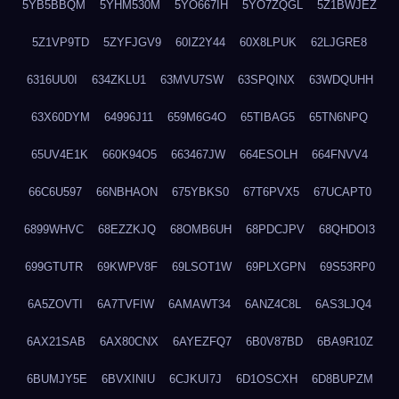
5YB5BBQM
5YHM530M
5YO667IH
5YO7ZQGL
5Z1BWJEZ
5Z1VP9TD
5ZYFJGV9
60IZ2Y44
60X8LPUK
62LJGRE8
6316UU0I
634ZKLU1
63MVU7SW
63SPQINX
63WDQUHH
63X60DYM
64996J11
659M6G4O
65TIBAG5
65TN6NPQ
65UV4E1K
660K94O5
663467JW
664ESOLH
664FNVV4
66C6U597
66NBHAON
675YBKS0
67T6PVX5
67UCAPT0
6899WHVC
68EZZKJQ
68OMB6UH
68PDCJPV
68QHDOI3
699GTUTR
69KWPV8F
69LSOT1W
69PLXGPN
69S53RP0
6A5ZOVTI
6A7TVFIW
6AMAWT34
6ANZ4C8L
6AS3LJQ4
6AX21SAB
6AX80CNX
6AYEZFQ7
6B0V87BD
6BA9R10Z
6BUMJY5E
6BVXINIU
6CJKUI7J
6D1OSCXH
6D8BUPZM