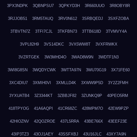
3PX3NDPK
3QBNPSU7
3QPKYD3H
3R660UUO
3R8OBY8R
3RJJOB51
3RM5TAUQ
3RV0N612
3SRBQEDJ
3SXFZOBA
3TBVTN7Z
3TFI7CJL
3TKFBN73
3TTB618D
3TVMVY4A
3VPL82H9
3VS14DKC
3VX5WW8T
3VXFRWKX
3VZRTGEK
3W3MHD4O
3WAD8W9N
3WDTF1N3
3WI8G8SN
3WQDYCWK
3WTTA97N
3WU70G19
3X71FE60
3XC4DIU7
3XMIH0VI
3XMLLD4K
3XWW9P5D
3Y2Z2FMH
3YXUATB4
3Z3344KT
3ZBBJF82
3ZUNKQ9P
40PEO5RM
418TPYOG
41A6AQPI
41CR68ZC
428MPM7O
42EW9PZP
42HIOZNV
42QOZROE
437L5RRA
43BE766X
43EEF23E
43IP3TZ3
43OJ1AEY
43SSFXBJ
43U16JLC
43XY7A9N