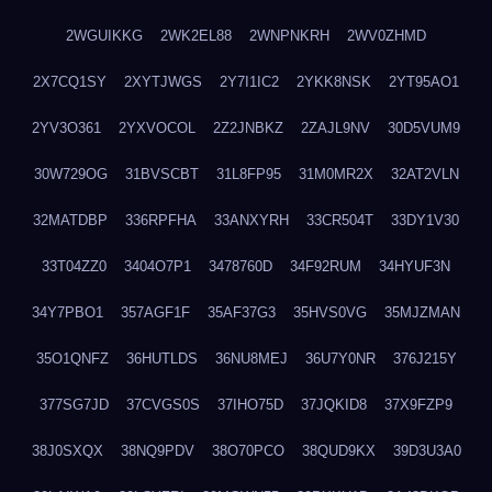
2WGUIKKG
2WK2EL88
2WNPNKRH
2WV0ZHMD
2X7CQ1SY
2XYTJWGS
2Y7I1IC2
2YKK8NSK
2YT95AO1
2YV3O361
2YXVOCOL
2Z2JNBKZ
2ZAJL9NV
30D5VUM9
30W729OG
31BVSCBT
31L8FP95
31M0MR2X
32AT2VLN
32MATDBP
336RPFHA
33ANXYRH
33CR504T
33DY1V30
33T04ZZ0
3404O7P1
3478760D
34F92RUM
34HYUF3N
34Y7PBO1
357AGF1F
35AF37G3
35HVS0VG
35MJZMAN
35O1QNFZ
36HUTLDS
36NU8MEJ
36U7Y0NR
376J215Y
377SG7JD
37CVGS0S
37IHO75D
37JQKID8
37X9FZP9
38J0SXQX
38NQ9PDV
38O70PCO
38QUD9KX
39D3U3A0