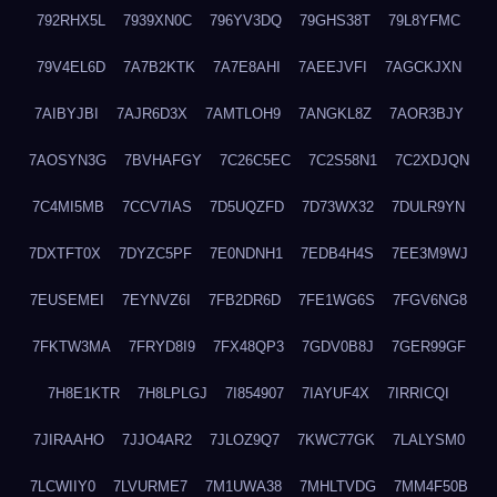
792RHX5L
7939XN0C
796YV3DQ
79GHS38T
79L8YFMC
79V4EL6D
7A7B2KTK
7A7E8AHI
7AEEJVFI
7AGCKJXN
7AIBYJBI
7AJR6D3X
7AMTLOH9
7ANGKL8Z
7AOR3BJY
7AOSYN3G
7BVHAFGY
7C26C5EC
7C2S58N1
7C2XDJQN
7C4MI5MB
7CCV7IAS
7D5UQZFD
7D73WX32
7DULR9YN
7DXTFT0X
7DYZC5PF
7E0NDNH1
7EDB4H4S
7EE3M9WJ
7EUSEMEI
7EYNVZ6I
7FB2DR6D
7FE1WG6S
7FGV6NG8
7FKTW3MA
7FRYD8I9
7FX48QP3
7GDV0B8J
7GER99GF
7H8E1KTR
7H8LPLGJ
7I854907
7IAYUF4X
7IRRICQI
7JIRAAHO
7JJO4AR2
7JLOZ9Q7
7KWC77GK
7LALYSM0
7LCWIIY0
7LVURME7
7M1UWA38
7MHLTVDG
7MM4F50B