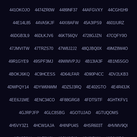
441OKOJO
4474ZR0W
4489NF37
44AFGVXY
44CGH1H9
44E14L85
44VA5KJF
44XI8AFW
45A3IPS9
4601IURZ
46DGB3L9
46DLKJV6
46KT56QV
4728GJZN
47CQFY0O
47JMVITW
47TRZS70
47W8J2J2
48QJBQ0X
49MZ8W4O
49R1GYE9
49SPF3MJ
49WWVPJU
4B13IA3F
4B1N5SGO
4BOKJ6KQ
4C9HCESS
4D64LFAR
4D90P4CC
4DV2LKB3
4DWPQY14
4DYW6NWM
4DZ5J3RQ
4E402GTO
4E4R43JK
4EE6J1ME
4ENC34CO
4F88GRG8
4FDT5ITF
4GHTKFV1
4GJRPJFP
4GLC8SBG
4GOTUJAD
4GTUQOMS
4H5VY3Z1
4HCW1AJA
4HINPU4S
4HSR603T
4HVMV9QI