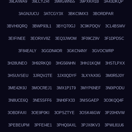
39LAIWA9
39LCYZRI
39MGWN55
39PXKH1B
3A43DKQP
3AGNJUCU
3ATCGY3X
3BKC9MX3
3BORDPAR
3BVH0QRQ
3BWP93L1
3BYQ70GJ
3C9KPDQV
3CL4BSMV
3EIFINEE
3EORXV8Z
3EQ3JWOM
3F09CZ9V
3F1DPDSC
3F84EALY
3GGDN4OR
3GKCN4NY
3GVOCWRP
3H28UNEO
3H92RKQ0
3HG56NHN
3HHJ1KQM
3HSTLPXX
3HSUVSEU
3JRQV2TE
3JX0QDYF
3LXYAX0G
3M0R5J0Y
3ME42K9J
3MOCREJ1
3MX1P1T9
3MYP6NEF
3N0IPODU
3N8UCE6Q
3NE5SFF6
3NH0FX33
3NISGAEP
3O3KQQ4F
3OBDFAXI
3OE9P0KI
3OPSZTYE
3OSK46GW
3P20H0VW
3PEBEUPM
3PFEI4E1
3PHQ0AXL
3PJX8KV3
3PWL81U6