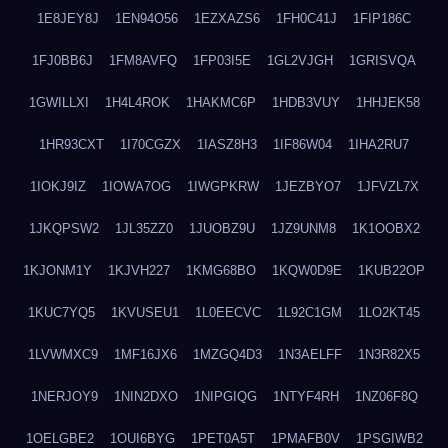
1E8JEY8J
1EN94O56
1EZXAZS6
1FH0C41J
1FIP186C
1FJ0BB6J
1FM8AVFQ
1FP03I5E
1GL2VJGH
1GRISVQA
1GWILLXI
1H4L4ROK
1HAKMC6P
1HDB3VUY
1HHJEK58
1HR93CXT
1I70CGZX
1IASZ8H3
1IF86W04
1IHA2RU7
1IOKJ9IZ
1IOWA7OG
1IWGPKRW
1JEZBYO7
1JFVZL7X
1JKQPSW2
1JL35ZZ0
1JUOBZ9U
1JZ9UNM8
1K1OOBX2
1KJONM1Y
1KJVH227
1KMG68BO
1KQW0D9E
1KUB22OP
1KUC7YQ5
1KVUSEU1
1L0EECVC
1L92C1GM
1LO2KT45
1LVWMXC9
1MF16JX6
1MZGQ4D3
1N3AELFF
1N3R82X5
1NERJOY9
1NIN2DXO
1NIPGIQG
1NTYF4RH
1NZ06F8Q
1OELGBE2
1OUI6BYG
1PET0A5T
1PMAFB0V
1PSGIWB2