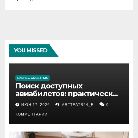
YOU MISSED
БИЗНЕС СОВЕТНИК
Поиск доступных
авиабилетов: практические
рекомендации
ИЮН 17, 2026
ARTTEATR24_R
0
КОММЕНТАРИИ