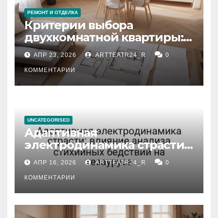
РЕМОНТ И ОТДЕЛКА
Критерии выбора
двухкомнатной квартиры:
планировка, площадь,
АПР 23, 2026
ARTTEATR24_R
0
состояние и документация
КОММЕНТАРИИ
UNCATEGORISED
Адаптивная
электродинамика страсти:
влияние анализа
АПР 16, 2026
ARTTEATR24_R
0
стихийных бедствий на
тезауруса
КОММЕНТАРИИ