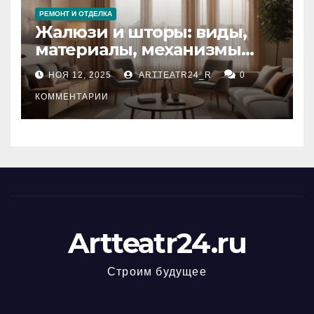
РЕМОНТ И ОТДЕЛКА
Жалюзи и шторы: виды,
материалы, механизмы
управления и уход
НОЯ 12, 2025
ARTTEATR24_R
0
КОММЕНТАРИИ
Artteatr24.ru
Строим будущее