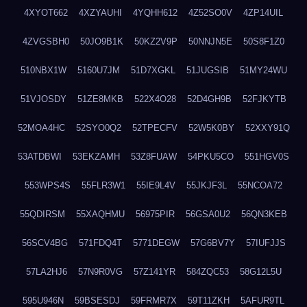
4XYOT662
4XZYAUHI
4YQHH612
4Z52SO0V
4ZP14UIL
4ZVGSBH0
50JO9B1K
50KZ2V9P
50NNJN5E
50S8F1Z0
510NBX1W
5160U7JM
51D7XGKL
51JUGSIB
51MY24WU
51VJOSDY
51ZE8MKB
522X4O28
52D4GH9B
52FJKYTB
52MOA4HC
52SYO0Q2
52TPECFV
52W5K0BY
52XXY91Q
53ATDBWI
53EKZAMH
53Z8FUAW
54PKU5CO
551HGV0S
553WPS4S
55FLR3W1
55IE9L4V
55JKJF3L
55NCOA72
55QDIRSM
55XAQHMU
56975PIR
56GSA0U2
56QN3KEB
56SCV4BG
571FDQ4T
5771DEGW
57G6BV7Y
57IUFJJS
57LA2HJ6
57N9R0VG
57Z141YR
584ZQC53
58G12L5U
595U946N
59BSESDJ
59FRMR7X
59T11ZKH
5AFUR9TL