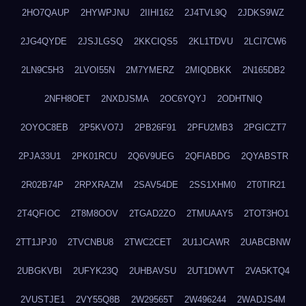
2HO7QAUP
2HYWPJNU
2IIHI162
2J4TVL9Q
2JDKS9WZ
2JG4QYDE
2JSJLGSQ
2KKCIQS5
2KL1TDVU
2LCI7CW6
2LN9C5H3
2LVOI55N
2M7YMERZ
2MIQDBKK
2N165DB2
2NFH8OET
2NXDJSMA
2OC6YQYJ
2ODHTNIQ
2OYOC8EB
2P5KVO7J
2PB26F91
2PFU2MB3
2PGICZT7
2PJA33U1
2PK01RCU
2Q6V9UEG
2QFIABDG
2QYABSTR
2R02B74P
2RPXRAZM
2SAV54DE
2SS1XHM0
2T0TIR21
2T4QFIOC
2T8M8OOV
2TGAD2ZO
2TMUAAY5
2TOT3HO1
2TT1JPJ0
2TVCNBU8
2TWC2CET
2U1JCAWR
2UABCBNW
2UBGKVBI
2UFYK23Q
2UHBAVSU
2UT1DWVT
2VA5KTQ4
2VUSTJE1
2VY55Q8B
2W29565T
2W496244
2WADJS4M