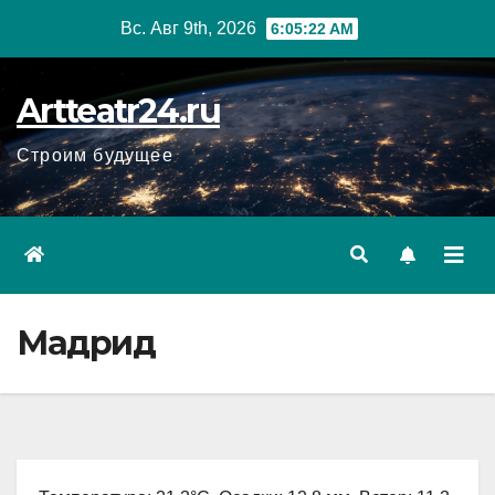
Перейти
Вс. Авг 9th, 2026
6:05:23 AM
к
содержанию
Artteatr24.ru
Строим будущее
Мадрид