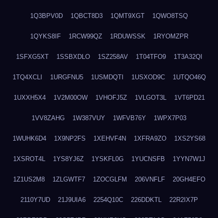
1Q3BPV0D
1QBCT8D3
1QMT9XGT
1QWO8TSQ
1QYKS8IF
1RCW99QZ
1RDUWSSK
1RYOMZPR
1SFXG5XT
1SSBXDLO
1SZ258AV
1T04TFO9
1T3A32QI
1TQ4XCLI
1URGFNU5
1USMDQTI
1USXOD9C
1UTQO46Q
1UXXH5X4
1V2M00OW
1VHOFJ5Z
1VLGOT3L
1VT6PD21
1VV8ZAHG
1W387VUY
1WFVB76Y
1WPX7P03
1WUHK6D4
1X9NP2FS
1XEHVF4N
1XFRA9ZO
1XS2YS68
1XSROT4L
1YS8YJ6Z
1YSKFL0G
1YUCNSFB
1YYN7W1J
1Z1US2M8
1ZLGWTF7
1ZOCGLFM
206VNFLF
20GH4EFO
2110Y7UD
21J9UIA6
2254Q10C
226DDKTL
22R2IX7P