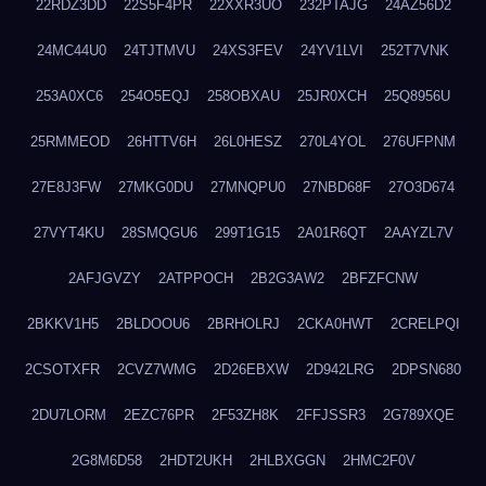
22RDZ3DD
22S5F4PR
22XXR3UO
232PTAJG
24AZ56D2
24MC44U0
24TJTMVU
24XS3FEV
24YV1LVI
252T7VNK
253A0XC6
254O5EQJ
258OBXAU
25JR0XCH
25Q8956U
25RMMEOD
26HTTV6H
26L0HESZ
270L4YOL
276UFPNM
27E8J3FW
27MKG0DU
27MNQPU0
27NBD68F
27O3D674
27VYT4KU
28SMQGU6
299T1G15
2A01R6QT
2AAYZL7V
2AFJGVZY
2ATPPOCH
2B2G3AW2
2BFZFCNW
2BKKV1H5
2BLDOOU6
2BRHOLRJ
2CKA0HWT
2CRELPQI
2CSOTXFR
2CVZ7WMG
2D26EBXW
2D942LRG
2DPSN680
2DU7LORM
2EZC76PR
2F53ZH8K
2FFJSSR3
2G789XQE
2G8M6D58
2HDT2UKH
2HLBXGGN
2HMC2F0V