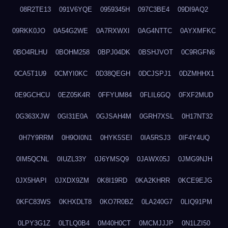
08R2TE13
091V6YQE
0959345H
097C3BE4
09DI9AQ2
09RKK0JO
0A54G2WE
0A7RXWXI
0AG4NTTC
0AYXMFKC
0BO4RLHU
0BOHM258
0BPJ04DK
0BSHJVOT
0C9RGFN6
0CA5T1U9
0CMYI0KC
0D38QEGH
0DCJSPJ1
0DZMHHX1
0E9GCHCU
0EZ05K4R
0FFYUM84
0FLIL6GQ
0FXF2MUD
0G363XJW
0GI31E0A
0GJSAH4M
0GRH7XSL
0H17NT32
0H7Y9RRM
0H9OI0N1
0HYK5SEI
0IA5RSJ3
0IF4Y4UQ
0IM5QCNL
0IUZL33Y
0J6YMSQ9
0JAWX05J
0JMG9NJH
0JX5HAPI
0JXDX9ZM
0K8I19RD
0KA2KHRR
0KCE9EJG
0KFC83WS
0KHXDLT8
0KO7R0BZ
0LA240G7
0LIQ91PM
0LPY3G1Z
0LTLQ0B4
0M40H0CT
0MCMJJJP
0N1LZI50