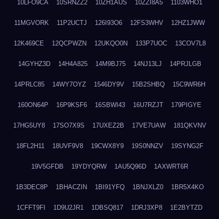
10LFO9CA
10SRNZZ2
10ZH1AUS
10ZZI8A5
1103WHO1
11MGVORK
11P2UCTJ
126I93O6
12FS3WHV
12HZ1JWW
12K469CE
12QCPWZN
12UKQO0N
133P7UOC
13COV7L8
14GYHZ3D
14H4A825
14M9BJ75
14NJ13LJ
14PRJLGB
14PRLC85
14WY7OYZ
1546DY9V
15B2SHBQ
15C9WR6H
160ON64P
16P9KSF6
16SBWI43
16U7RZJT
179PIGYE
17HG5UY8
17SO7X9S
17UXEZ2B
17VE7UAW
181QKVNV
18FL2H11
18UVF9V8
19CWX8Y9
19S0NNZV
19SYNG2F
19V5GFDB
19YDYQRW
1AU5Q96D
1AXWRT6R
1B3DEC8P
1BHACZIN
1BI91YFQ
1BNJXLZ0
1BR5X4KO
1CFFT9FI
1D9U2JR1
1DBSQ817
1DRJ3XP8
1E2BYTZD