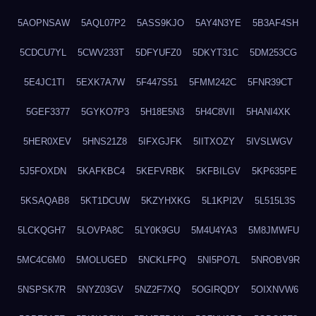
5AOPNSAW
5AQL07P2
5ASS9KJO
5AY4N3YE
5B3AF4SH
5CDCU7YL
5CWV233T
5DFYUFZ0
5DKYT31C
5DM253CG
5E4JC1TI
5EXK7A7W
5F447S51
5FMM242C
5FNR39CT
5GEF3377
5GYKO7P3
5H18E5N3
5H4C8VII
5HANI4XK
5HER0XEV
5HNS21Z8
5IFXGJFK
5IITXOZY
5IVSLWGV
5J5FOXDN
5KAFKBC4
5KEFVRBK
5KFBILGV
5KP635PE
5KSAQAB8
5KT1DCUW
5KZYHXKG
5L1KPI2V
5L515L3S
5LCKQGH7
5LOVPA8C
5LY0K9GU
5M4U4YA3
5M8JMWFU
5MC4C6M0
5MOLUGED
5NCKLFPQ
5NI5PO7L
5NROBV9R
5NSPSK7R
5NYZ03GV
5NZ2F7XQ
5OGIRQDY
5OIXNVW6