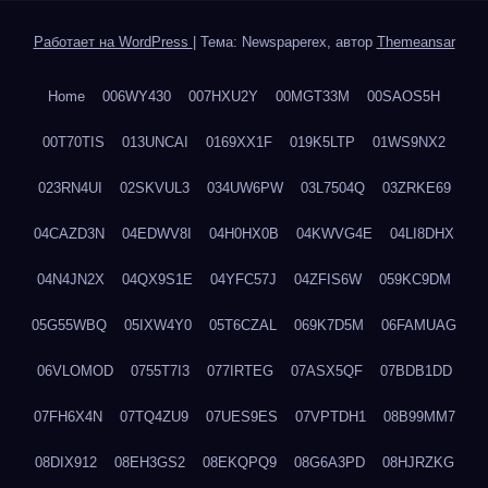
Работает на WordPress
|
Тема: Newspaperex, автор
Themeansar
Home
006WY430
007HXU2Y
00MGT33M
00SAOS5H
00T70TIS
013UNCAI
0169XX1F
019K5LTP
01WS9NX2
023RN4UI
02SKVUL3
034UW6PW
03L7504Q
03ZRKE69
04CAZD3N
04EDWV8I
04H0HX0B
04KWVG4E
04LI8DHX
04N4JN2X
04QX9S1E
04YFC57J
04ZFIS6W
059KC9DM
05G55WBQ
05IXW4Y0
05T6CZAL
069K7D5M
06FAMUAG
06VLOMOD
0755T7I3
077IRTEG
07ASX5QF
07BDB1DD
07FH6X4N
07TQ4ZU9
07UES9ES
07VPTDH1
08B99MM7
08DIX912
08EH3GS2
08EKQPQ9
08G6A3PD
08HJRZKG