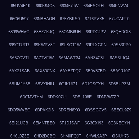
65UV4E1K
660K94O5
663467JW
664ESOLH
664FNVV4
66C6U597
66NBHAON
675YBKS0
67T6PVX5
67UCAPT0
6899WHVC
68EZZKJQ
68OMB6UH
68PDCJPV
68QHDOI3
699GTUTR
69KWPV8F
69LSOT1W
69PLXGPN
69S53RP0
6A5ZOVTI
6A7TVFIW
6AMAWT34
6ANZ4C8L
6AS3LJQ4
6AX21SAB
6AX80CNX
6AYEZFQ7
6B0V87BD
6BA9R10Z
6BUMJY5E
6BVXINIU
6CJKUI7J
6D1OSCXH
6D8BUPZM
6DCMVTHM
6DDK07UL
6DEL198E
6DMVW7ZP
6DO5WVEC
6DPAK2I3
6DREN8XO
6DSSGCV5
6EEGL9Z9
6EI21UCB
6EMNTEE0
6F1DJ5WF
6G3CXI93
6G3KEGYN
6H6L0Z3E
6HD2DCBO
6HM0FQJT
6HWL9A3P
6I5IUH76