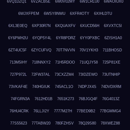
6VQ1DZQ1
6VZACB5E
6W0V02MY
6W1CRLU0
6WAOIUX0
6WJXFPEM
6WSY8NWU
6XFR4OTY
6XIHLDTU
6XL3E0EQ
6XP30R7N
6XQUAXFV
6XUCD56H
6XVXTC5I
6Y6PMH2U
6YQP5Y4L
6YR8PDRZ
6YY0PXBC
6ZISH1A0
6ZT4UC5F
6ZYCUFVQ
70T7NVVN
70V1YKH3
711BHOSD
713M5IHY
718NNXY2
71H5RDOO
71UQJY58
725P81XE
727P972L
72FW37AL
73CXZZM4
73IDZEWO
73UTNHIP
73VKAF4E
740HGIUK
745ACL1O
74DPJX4S
74DVDXRM
74FGRN3A
7612HD1B
7651K273
76BJGQ4F
76G4013Z
76HU4CRK
76LLJI2Y
7777M27H
77BED9B2
77BGMMG4
77S55623
77TABW20
780FZHSV
78Q29S80
78XWEZ88