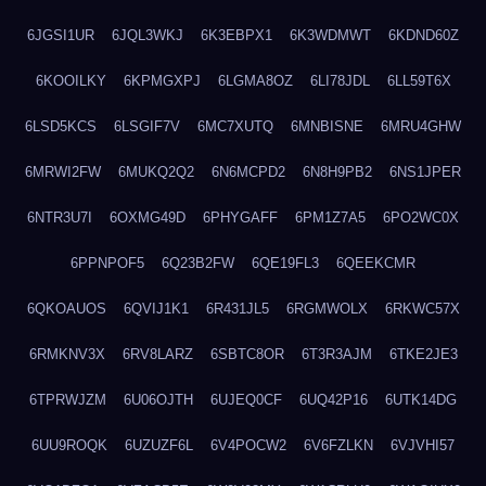
6JGSI1UR
6JQL3WKJ
6K3EBPX1
6K3WDMWT
6KDND60Z
6KOOILKY
6KPMGXPJ
6LGMA8OZ
6LI78JDL
6LL59T6X
6LSD5KCS
6LSGIF7V
6MC7XUTQ
6MNBISNE
6MRU4GHW
6MRWI2FW
6MUKQ2Q2
6N6MCPD2
6N8H9PB2
6NS1JPER
6NTR3U7I
6OXMG49D
6PHYGAFF
6PM1Z7A5
6PO2WC0X
6PPNPOF5
6Q23B2FW
6QE19FL3
6QEEKCMR
6QKOAUOS
6QVIJ1K1
6R431JL5
6RGMWOLX
6RKWC57X
6RMKNV3X
6RV8LARZ
6SBTC8OR
6T3R3AJM
6TKE2JE3
6TPRWJZM
6U06OJTH
6UJEQ0CF
6UQ42P16
6UTK14DG
6UU9ROQK
6UZUZF6L
6V4POCW2
6V6FZLKN
6VJVHI57