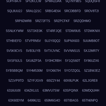
5OPF8A7F
5PI2KCCW
5PMRZDAK
5Q7NY9BS
5QDQI5F8
5QL8UU2J
5RALQ21C
5RBG4E64
5RCDBBFD
5ROV8T2I
5RP6DWR8
5RZ72FTS
5RZPCFKF
5RZQDHMO
5SNLKYWW
5ST3XE0K
5T4RFJQE
5TDWI9U5
5TDWKNIX
5THBIEFD
5TVPRN5V
5UJY0QQ2
5UPNX603
5UUMB8OT
5V5K9CVS
5VB3LIYB
5VTXJVNC
5VVNNS1S
5XJ2MR7Y
5XSF9JLS
5XU6ZP3A
5Y0HCRBH
5Y1QS60T
5Y86UZX6
5YB5BBQM
5YHM530M
5YO667IH
5YO7ZQGL
5Z1BWJEZ
5Z1VP9TD
5ZYFJGV9
60IZ2Y44
60X8LPUK
62LJGRE8
6316UU0I
634ZKLU1
63MVU7SW
63SPQINX
63WDQUHH
63X60DYM
64996J11
659M6G4O
65TIBAG5
65TN6NPQ