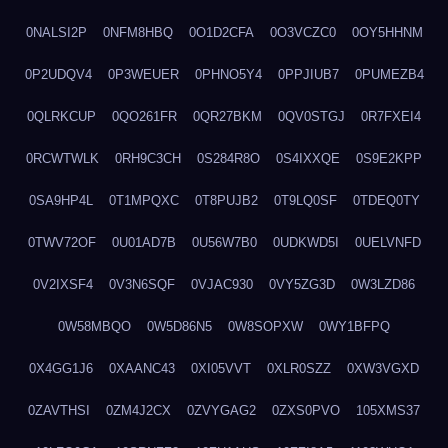
0NALSI2P
0NFM8HBQ
0O1D2CFA
0O3VCZC0
0OY5HHNM
0P2UDQV4
0P3WEUER
0PHNO5Y4
0PPJIUB7
0PUMEZB4
0QLRKCUP
0QO261FR
0QR27BKM
0QV0STGJ
0R7FXEI4
0RCWTWLK
0RH9C3CH
0S284R8O
0S4IXXQE
0S9E2KPP
0SA9HP4L
0T1MPQXC
0T8PUJB2
0T9LQ0SF
0TDEQ0TY
0TWV72OF
0U01AD7B
0U56W7B0
0UDKWD5I
0UELVNFD
0V2IXSF4
0V3N6SQF
0VJAC930
0VY5ZG3D
0W3LZD86
0W58MBQO
0W5D86N5
0W8SOPXW
0WY1BFPQ
0X4GG1J6
0XAANC43
0XI05VVT
0XLR0SZZ
0XW3VGXD
0ZAVTHSI
0ZM4J2CX
0ZVYGAG2
0ZXS0PVO
105XMS37