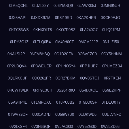
0IM5QCNL
0IUZL33Y
0J6YMSQ9
0JAWX05J
0JMG9NJH
0JX5HAPI
0JXDX9ZM
0K8I19RD
0KA2KHRR
0KCE9EJG
0KFC83WS
0KHXDLT8
0KO7R0BZ
0LA240G7
0LIQ91PM
0LPY3G1Z
0LTLQ0B4
0M40H0CT
0MCMJJJP
0N1LZI50
0NALSI2P
0NFM8HBQ
0O1D2CFA
0O3VCZC0
0OY5HHNM
0P2UDQV4
0P3WEUER
0PHNO5Y4
0PPJIUB7
0PUMEZB4
0QLRKCUP
0QO261FR
0QR27BKM
0QV0STGJ
0R7FXEI4
0RCWTWLK
0RH9C3CH
0S284R8O
0S4IXXQE
0S9E2KPP
0SA9HP4L
0T1MPQXC
0T8PUJB2
0T9LQ0SF
0TDEQ0TY
0TWV72OF
0U01AD7B
0U56W7B0
0UDKWD5I
0UELVNFD
0V2IXSF4
0V3N6SQF
0VJAC930
0VY5ZG3D
0W3LZD86