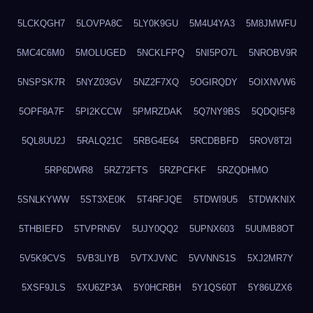
5LCKQGH7
5LOVPA8C
5LY0K9GU
5M4U4YA3
5M8JMWFU
5MC4C6M0
5MOLUGED
5NCKLFPQ
5NI5PO7L
5NROBV9R
5NSPSK7R
5NYZ03GV
5NZ2F7XQ
5OGIRQDY
5OIXNVW6
5OPF8A7F
5PI2KCCW
5PMRZDAK
5Q7NY9BS
5QDQI5F8
5QL8UU2J
5RALQ21C
5RBG4E64
5RCDBBFD
5ROV8T2I
5RP6DWR8
5RZ72FTS
5RZPCFKF
5RZQDHMO
5SNLKYWW
5ST3XE0K
5T4RFJQE
5TDWI9U5
5TDWKNIX
5THBIEFD
5TVPRN5V
5UJY0QQ2
5UPNX603
5UUMB8OT
5V5K9CVS
5VB3LIYB
5VTXJVNC
5VVNNS1S
5XJ2MR7Y
5XSF9JLS
5XU6ZP3A
5Y0HCRBH
5Y1QS60T
5Y86UZX6