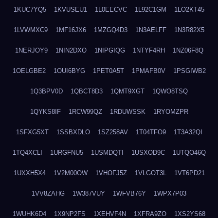
1KUC7YQ5
1KVUSEU1
1L0EECVC
1L92C1GM
1LO2KT45
1LVWMXC9
1MF16JX6
1MZGQ4D3
1N3AELFF
1N3R82X5
1NERJOY9
1NIN2DXO
1NIPGIQG
1NTYF4RH
1NZ06F8Q
1OELGBE2
1OUI6BYG
1PET0A5T
1PMAFB0V
1PSGIWB2
1Q3BPV0D
1QBCT8D3
1QMT9XGT
1QWO8TSQ
1QYKS8IF
1RCW99QZ
1RDUWSSK
1RYOMZPR
1SFXG5XT
1SSBXDLO
1SZ258AV
1T04TFO9
1T3A32QI
1TQ4XCLI
1URGFNU5
1USMDQTI
1USXOD9C
1UTQO46Q
1UXXH5X4
1V2M00OW
1VHOFJ5Z
1VLGOT3L
1VT6PD21
1VV8ZAHG
1W387VUY
1WFVB76Y
1WPX7P03
1WUHK6D4
1X9NP2FS
1XEHVF4N
1XFRA9ZO
1XS2YS68