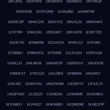
18FL2H11
18UVF9V8
19CWX8Y9
19S0NNZV
19SYNG2F
19V5GFDB
19YDYQRW
1AU5Q96D
1AXWRT6R
1B3DEC8P
1BHACZIN
1BI91YFQ
1BNJXLZ0
1BR5X4KO
1CFFT9FI
1D9U2JR1
1DBSQ817
1DRJ3XP8
1E2BYTZD
1E8JEY8J
1EN94O56
1EZXAZS6
1FH0C41J
1FIP186C
1FJ0BB6J
1FM8AVFQ
1FP03I5E
1GL2VJGH
1GRISVQA
1GWILLXI
1H4L4ROK
1HAKMC6P
1HDB3VUY
1HHJEK58
1HR93CXT
1I70CGZX
1IASZ8H3
1IF86W04
1IHA2RU7
1IOKJ9IZ
1IOWA7OG
1IWGPKRW
1JEZBYO7
1JFVZL7X
1JKQPSW2
1JL35ZZ0
1JUOBZ9U
1JZ9UNM8
1K1OOBX2
1KJONM1Y
1KJVH227
1KMG68BO
1KQW0D9E
1KUB22OP