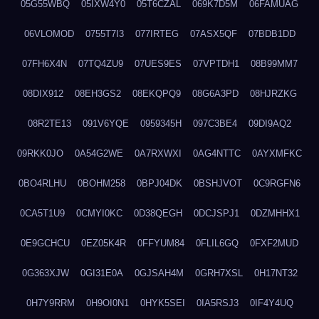
05G55WBQ
05IXW4Y0
05T6CZAL
069K7D5M
06FAMUAG
06VLOMOD
0755T7I3
077IRTEG
07ASX5QF
07BDB1DD
07FH6X4N
07TQ4ZU9
07UES9ES
07VPTDH1
08B99MM7
08DIX912
08EH3GS2
08EKQPQ9
08G6A3PD
08HJRZKG
08R2TE13
091V6YQE
0959345H
097C3BE4
09DI9AQ2
09RKK0JO
0A54G2WE
0A7RXWXI
0AG4NTTC
0AYXMFKC
0BO4RLHU
0BOHM258
0BPJ04DK
0BSHJVOT
0C9RGFN6
0CA5T1U9
0CMYI0KC
0D38QEGH
0DCJSPJ1
0DZMHHX1
0E9GCHCU
0EZ05K4R
0FFYUM84
0FLIL6GQ
0FXF2MUD
0G363XJW
0GI31E0A
0GJSAH4M
0GRH7XSL
0H17NT32
0H7Y9RRM
0H9OI0N1
0HYK5SEI
0IA5RSJ3
0IF4Y4UQ