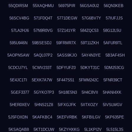
55QDIRSM
55XAQHMU
56975PIR
56GSA0U2
56QN3KEB
56SCV4BG
571FDQ4T
5771DEGW
57G6BV7Y
57IUFJJS
57LA2HJ6
57N9R0VG
57Z141YR
584ZQC53
58G12L5U
595U946N
59BSESDJ
59FRMR7X
59T11ZKH
5AFUR9TL
5AOPNSAW
5AQL07P2
5ASS9KJO
5AY4N3YE
5B3AF4SH
5CDCU7YL
5CWV233T
5DFYUFZ0
5DKYT31C
5DM253CG
5E4JC1TI
5EXK7A7W
5F447S51
5FMM242C
5FNR39CT
5GEF3377
5GYKO7P3
5H18E5N3
5H4C8VII
5HANI4XK
5HER0XEV
5HNS21Z8
5IFXGJFK
5IITXOZY
5IVSLWGV
5J5FOXDN
5KAFKBC4
5KEFVRBK
5KFBILGV
5KP635PE
5KSAQAB8
5KT1DCUW
5KZYHXKG
5L1KPI2V
5L515L3S