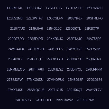
1XSROT4L
1YS8YJ6Z
1YSKFL0G
1YUCNSFB
1YYN7W1J
1Z1US2M8
1ZLGWTF7
1ZOCGLFM
206VNFLF
20GH4EFO
2110Y7UD
21J9UIA6
2254Q10C
226DDKTL
22R2IX7P
22RDZ3DD
22S5F4PR
22XXR3UO
232PTAJG
24AZ56D2
24MC44U0
24TJTMVU
24XS3FEV
24YV1LVI
252T7VNK
253A0XC6
254O5EQJ
258OBXAU
25JR0XCH
25Q8956U
25RMMEOD
26HTTV6H
26L0HESZ
270L4YOL
276UFPNM
27E8J3FW
27MKG0DU
27MNQPU0
27NBD68F
27O3D674
27VYT4KU
28SMQGU6
299T1G15
2A01R6QT
2AAYZL7V
2AFJGVZY
2ATPPOCH
2B2G3AW2
2BFZFCNW