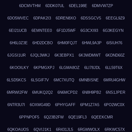
6DCMVTHM
6DDK07UL
6DEL198E
6DMVW7ZP
6DO5WVEC
6DPAK2I3
6DREN8XO
6DSSGCV5
6EEGL9Z9
6EI21UCB
6EMNTEE0
6F1DJ5WF
6G3CXI93
6G3KEGYN
6H6L0Z3E
6HD2DCBO
6HM0FQJT
6HWL9A3P
6I5IUH76
6JGSI1UR
6JQL3WKJ
6K3EBPX1
6K3WDMWT
6KDND60Z
6KOOILKY
6KPMGXPJ
6LGMA8OZ
6LI78JDL
6LL59T6X
6LSD5KCS
6LSGIF7V
6MC7XUTQ
6MNBISNE
6MRU4GHW
6MRWI2FW
6MUKQ2Q2
6N6MCPD2
6N8H9PB2
6NS1JPER
6NTR3U7I
6OXMG49D
6PHYGAFF
6PM1Z7A5
6PO2WC0X
6PPNPOF5
6Q23B2FW
6QE19FL3
6QEEKCMR
6QKOAUOS
6QVIJ1K1
6R431JL5
6RGMWOLX
6RKWC57X