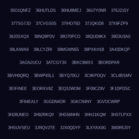
35O1QNFZ
36HUTLDS
36NU8MEJ
36U7Y0NR
376J215Y
377SG7JD
37CVGS0S
37IHO75D
37JQKID8
37X9FZP9
38J0SXQX
38NQ9PDV
38O70PCO
38QUD9KX
39D3U3A0
39LAIWA9
39LCYZRI
39MGWN55
39PXKH1B
3A43DKQP
3AGNJUCU
3ATCGY3X
3BKC9MX3
3BORDPAR
3BVH0QRQ
3BWP93L1
3BYQ70GJ
3C9KPDQV
3CL4BSMV
3EIFINEE
3EORXV8Z
3EQ3JWOM
3F09CZ9V
3F1DPDSC
3F84EALY
3GGDN4OR
3GKCN4NY
3GVOCWRP
3H28UNEO
3H92RKQ0
3HG56NHN
3HHJ1KQM
3HSTLPXX
3HSUVSEU
3JRQV2TE
3JX0QDYF
3LXYAX0G
3M0R5J0Y