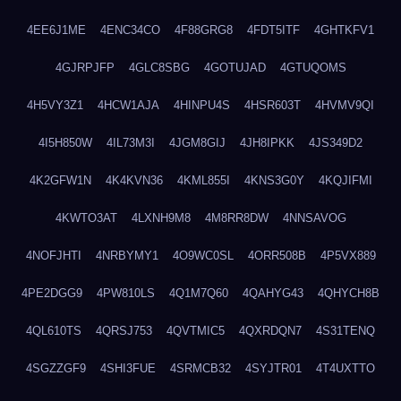
4EE6J1ME
4ENC34CO
4F88GRG8
4FDT5ITF
4GHTKFV1
4GJRPJFP
4GLC8SBG
4GOTUJAD
4GTUQOMS
4H5VY3Z1
4HCW1AJA
4HINPU4S
4HSR603T
4HVMV9QI
4I5H850W
4IL73M3I
4JGM8GIJ
4JH8IPKK
4JS349D2
4K2GFW1N
4K4KVN36
4KML855I
4KNS3G0Y
4KQJIFMI
4KWTO3AT
4LXNH9M8
4M8RR8DW
4NNSAVOG
4NOFJHTI
4NRBYMY1
4O9WC0SL
4ORR508B
4P5VX889
4PE2DGG9
4PW810LS
4Q1M7Q60
4QAHYG43
4QHYCH8B
4QL610TS
4QRSJ753
4QVTMIC5
4QXRDQN7
4S31TENQ
4SGZZGF9
4SHI3FUE
4SRMCB32
4SYJTR01
4T4UXTTO