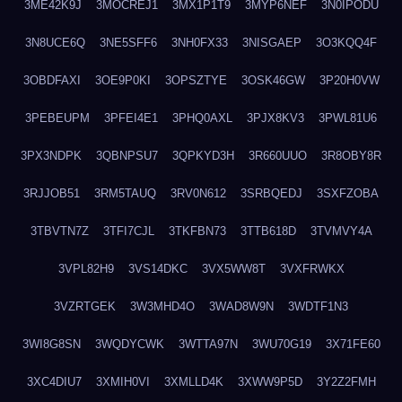
3ME42K9J
3MOCREJ1
3MX1P1T9
3MYP6NEF
3N0IPODU
3N8UCE6Q
3NE5SFF6
3NH0FX33
3NISGAEP
3O3KQQ4F
3OBDFAXI
3OE9P0KI
3OPSZTYE
3OSK46GW
3P20H0VW
3PEBEUPM
3PFEI4E1
3PHQ0AXL
3PJX8KV3
3PWL81U6
3PX3NDPK
3QBNPSU7
3QPKYD3H
3R660UUO
3R8OBY8R
3RJJOB51
3RM5TAUQ
3RV0N612
3SRBQEDJ
3SXFZOBA
3TBVTN7Z
3TFI7CJL
3TKFBN73
3TTB618D
3TVMVY4A
3VPL82H9
3VS14DKC
3VX5WW8T
3VXFRWKX
3VZRTGEK
3W3MHD4O
3WAD8W9N
3WDTF1N3
3WI8G8SN
3WQDYCWK
3WTTA97N
3WU70G19
3X71FE60
3XC4DIU7
3XMIH0VI
3XMLLD4K
3XWW9P5D
3Y2Z2FMH