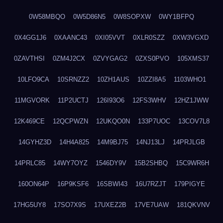
0W58MBQO
0W5D86N5
0W8SOPXW
0WY1BFPQ
0X4GG1J6
0XAANC43
0XI05VVT
0XLR0SZZ
0XW3VGXD
0ZAVTHSI
0ZM4J2CX
0ZVYGAG2
0ZXS0PVO
105XMS37
10LFO9CA
10SRNZZ2
10ZH1AUS
10ZZI8A5
1103WHO1
11MGVORK
11P2UCTJ
126I93O6
12FS3WHV
12HZ1JWW
12K469CE
12QCPWZN
12UKQO0N
133P7UOC
13COV7L8
14GYHZ3D
14H4A825
14M9BJ75
14NJ13LJ
14PRJLGB
14PRLC85
14WY7OYZ
1546DY9V
15B2SHBQ
15C9WR6H
160ON64P
16P9KSF6
16SBWI43
16U7RZJT
179PIGYE
17HG5UY8
17SO7X9S
17UXEZ2B
17VE7UAW
181QKVNV