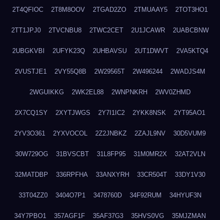
2T4QFIOC
2T8M8OOV
2TGAD2ZO
2TMUAAY5
2TOT3HO1
2TT1JPJ0
2TVCNBU8
2TWC2CET
2U1JCAWR
2UABCBNW
2UBGKVBI
2UFYK23Q
2UHBAVSU
2UT1DWVT
2VA5KTQ4
2VUSTJE1
2VY55Q8B
2W29565T
2W496244
2WADJS4M
2WGUIKKG
2WK2EL88
2WNPNKRH
2WV0ZHMD
2X7CQ1SY
2XYTJWGS
2Y7I1IC2
2YKK8NSK
2YT95AO1
2YV3O361
2YXVOCOL
2Z2JNBKZ
2ZAJL9NV
30D5VUM9
30W729OG
31BVSCBT
31L8FP95
31M0MR2X
32AT2VLN
32MATDBP
336RPFHA
33ANXYRH
33CR504T
33DY1V30
33T04ZZ0
3404O7P1
3478760D
34F92RUM
34HYUF3N
34Y7PBO1
357AGF1F
35AF37G3
35HVS0VG
35MJZMAN