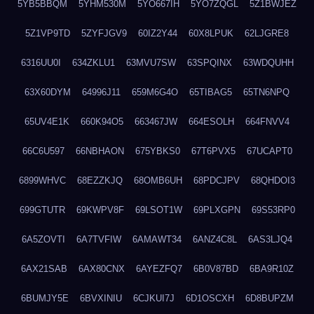
5YB5BBQM
5YHM530M
5YO667IH
5YO7ZQGL
5Z1BWJEZ
5Z1VP9TD
5ZYFJGV9
60IZ2Y44
60X8LPUK
62LJGRE8
6316UU0I
634ZKLU1
63MVU7SW
63SPQINX
63WDQUHH
63X60DYM
64996J11
659M6G4O
65TIBAG5
65TN6NPQ
65UV4E1K
660K94O5
663467JW
664ESOLH
664FNVV4
66C6U597
66NBHAON
675YBKS0
67T6PVX5
67UCAPT0
6899WHVC
68EZZKJQ
68OMB6UH
68PDCJPV
68QHDOI3
699GTUTR
69KWPV8F
69LSOT1W
69PLXGPN
69S53RP0
6A5ZOVTI
6A7TVFIW
6AMAWT34
6ANZ4C8L
6AS3LJQ4
6AX21SAB
6AX80CNX
6AYEZFQ7
6B0V87BD
6BA9R10Z
6BUMJY5E
6BVXINIU
6CJKUI7J
6D1OSCXH
6D8BUPZM