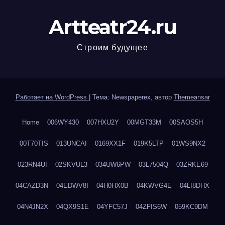
Artteatr24.ru
Строим будущее
Работает на WordPress
|
Тема: Newspaperex, автор
Themeansar
Home
006WY430
007HXU2Y
00MGT33M
00SAOS5H
00T70TIS
013UNCAI
0169XX1F
019K5LTP
01WS9NX2
023RN4UI
02SKVUL3
034UW6PW
03L7504Q
03ZRKE69
04CAZD3N
04EDWV8I
04H0HX0B
04KWVG4E
04LI8DHX
04N4JN2X
04QX9S1E
04YFC57J
04ZFIS6W
059KC9DM