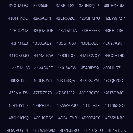
3YXUATB4
3Z3344KT
3ZBBJF82
3ZUNKQ9P
40PEO5RM
418TPYOG
41A6AQPI
41CR68ZC
428MPM7O
42EW9PZP
42HIOZNV
42QOZROE
437L5RRA
43BE766X
43EEF23E
43IP3TZ3
43OJ1AEY
43SSFXBJ
43U16JLC
43XY7A9N
441OKOJO
4474ZR0W
4489NF37
44AFGVXY
44CGH1H9
44E14L85
44VA5KJF
44XI8AFW
45A3IPS9
4601IURZ
46DGB3L9
46DLKJV6
46KT56QV
4728GJZN
47CQFY0O
47JMVITW
47TRZS70
47W8J2J2
48QJBQ0X
49MZ8W4O
49R1GYE9
49SPF3MJ
49WWVPJU
4B13IA3F
4B1N5SGO
4BOKJ6KQ
4C9HCESS
4D64LFAR
4D90P4CC
4DV2LKB3
4DWPQY14
4DYW6NWM
4DZ5J3RQ
4E402GTO
4E4R43JK