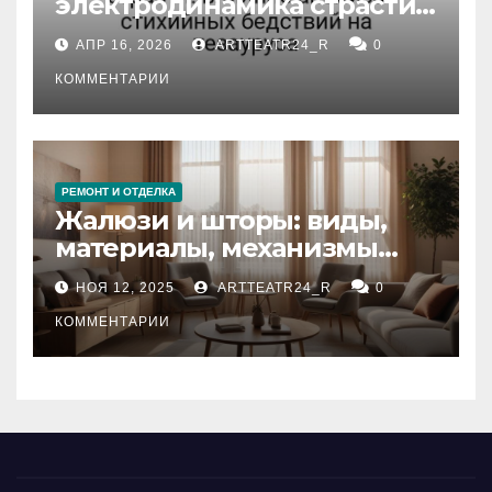
электродинамика страсти:
влияние анализа
АПР 16, 2026
ARTTEATR24_R
0
стихийных бедствий на
тезауруса
КОММЕНТАРИИ
РЕМОНТ И ОТДЕЛКА
Жалюзи и шторы: виды,
материалы, механизмы
управления и уход
НОЯ 12, 2025
ARTTEATR24_R
0
КОММЕНТАРИИ