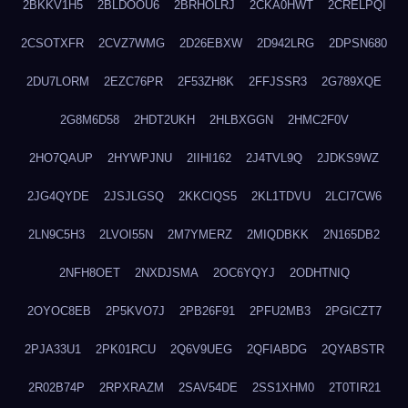
2BKKV1H5
2BLDOOU6
2BRHOLRJ
2CKA0HWT
2CRELPQI
2CSOTXFR
2CVZ7WMG
2D26EBXW
2D942LRG
2DPSN680
2DU7LORM
2EZC76PR
2F53ZH8K
2FFJSSR3
2G789XQE
2G8M6D58
2HDT2UKH
2HLBXGGN
2HMC2F0V
2HO7QAUP
2HYWPJNU
2IIHI162
2J4TVL9Q
2JDKS9WZ
2JG4QYDE
2JSJLGSQ
2KKCIQS5
2KL1TDVU
2LCI7CW6
2LN9C5H3
2LVOI55N
2M7YMERZ
2MIQDBKK
2N165DB2
2NFH8OET
2NXDJSMA
2OC6YQYJ
2ODHTNIQ
2OYOC8EB
2P5KVO7J
2PB26F91
2PFU2MB3
2PGICZT7
2PJA33U1
2PK01RCU
2Q6V9UEG
2QFIABDG
2QYABSTR
2R02B74P
2RPXRAZM
2SAV54DE
2SS1XHM0
2T0TIR21