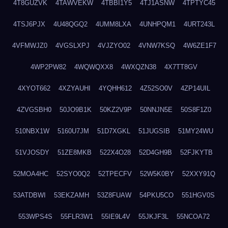
4T8GUZVK
4TAWVEKW
4TBBI1Y5
4TJ1ASNW
4TPTYC45
4TSJ6PJX
4U48QGQ2
4UMM8LXA
4UNHPQM1
4URT243L
4VFMWJZ0
4VGSLXPJ
4VJZYO02
4VNW7KSQ
4W6ZE1F7
4WP2PW82
4WQWQXX8
4WXQZN38
4X7TT8GV
4XYOT662
4XZYAUHI
4YQHH612
4Z52SO0V
4ZP14UIL
4ZVGSBH0
50JO9B1K
50KZ2V9P
50NNJN5E
50S8F1Z0
510NBX1W
5160U7JM
51D7XGKL
51JUGSIB
51MY24WU
51VJOSDY
51ZE8MKB
522X4O28
52D4GH9B
52FJKYTB
52MOA4HC
52SYO0Q2
52TPECFV
52W5K0BY
52XXY91Q
53ATDBWI
53EKZAMH
53Z8FUAW
54PKU5CO
551HGV0S
553WPS4S
55FLR3W1
55IE9L4V
55JKJF3L
55NCOA72