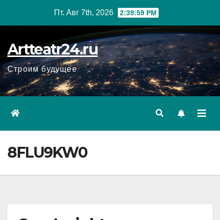
Перейти
Пт. Авг 7th, 2026
2:40:00 PM
к
содержанию
Artteatr24.ru
Строим будущее
8FLU9KW0