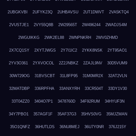
2UBGKVBI
2UFYK23Q
2UHBAVSU
2UT1DWVT
2VA5KTQ4
2VUSTJE1
2VY55Q8B
2W29565T
2W496244
2WADJS4M
2WGUIKKG
2WK2EL88
2WNPNKRH
2WV0ZHMD
2X7CQ1SY
2XYTJWGS
2Y7I1IC2
2YKK8NSK
2YT95AO1
2YV3O361
2YXVOCOL
2Z2JNBKZ
2ZAJL9NV
30D5VUM9
30W729OG
31BVSCBT
31L8FP95
31M0MR2X
32AT2VLN
32MATDBP
336RPFHA
33ANXYRH
33CR504T
33DY1V30
33T04ZZ0
3404O7P1
3478760D
34F92RUM
34HYUF3N
34Y7PBO1
357AGF1F
35AF37G3
35HVS0VG
35MJZMAN
35O1QNFZ
36HUTLDS
36NU8MEJ
36U7Y0NR
376J215Y