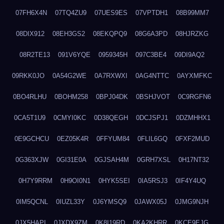
07FH6X4N
07TQ4ZU9
07UES9ES
07VPTDH1
08B99MM7
08DIX912
08EH3GS2
08EKQPQ9
08G6A3PD
08HJRZKG
08R2TE13
091V6YQE
0959345H
097C3BE4
09DI9AQ2
09RKK0JO
0A54G2WE
0A7RXWXI
0AG4NTTC
0AYXMFKC
0BO4RLHU
0BOHM258
0BPJ04DK
0BSHJVOT
0C9RGFN6
0CA5T1U9
0CMYI0KC
0D38QEGH
0DCJSPJ1
0DZMHHX1
0E9GCHCU
0EZ05K4R
0FFYUM84
0FLIL6GQ
0FXF2MUD
0G363XJW
0GI31E0A
0GJSAH4M
0GRH7XSL
0H17NT32
0H7Y9RRM
0H9OI0N1
0HYK5SEI
0IA5RSJ3
0IF4Y4UQ
0IM5QCNL
0IUZL33Y
0J6YMSQ9
0JAWX05J
0JMG9NJH
0JX5HAPI
0JXDX9ZM
0K8I19RD
0KA2KHRR
0KCE9EJG