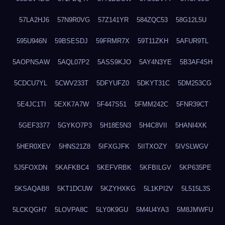
57LA2HJ6
57N9R0VG
57Z141YR
584ZQC53
58G12L5U
595U946N
59BSESDJ
59FRMR7X
59T11ZKH
5AFUR9TL
5AOPNSAW
5AQL07P2
5ASS9KJO
5AY4N3YE
5B3AF4SH
5CDCU7YL
5CWV233T
5DFYUFZ0
5DKYT31C
5DM253CG
5E4JC1TI
5EXK7A7W
5F447S51
5FMM242C
5FNR39CT
5GEF3377
5GYKO7P3
5H18E5N3
5H4C8VII
5HANI4XK
5HER0XEV
5HNS21Z8
5IFXGJFK
5IITXOZY
5IVSLWGV
5J5FOXDN
5KAFKBC4
5KEFVRBK
5KFBILGV
5KP635PE
5KSAQAB8
5KT1DCUW
5KZYHXKG
5L1KPI2V
5L515L3S
5LCKQGH7
5LOVPA8C
5LY0K9GU
5M4U4YA3
5M8JMWFU