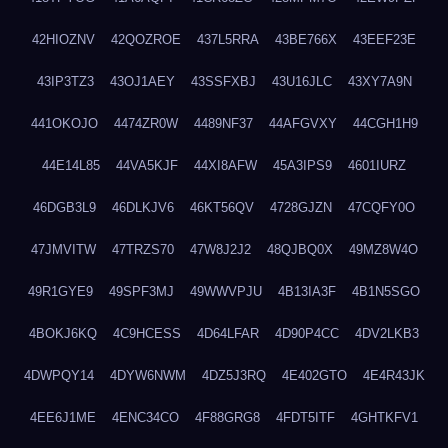
42HIOZNV
42QOZROE
437L5RRA
43BE766X
43EEF23E
43IP3TZ3
43OJ1AEY
43SSFXBJ
43U16JLC
43XY7A9N
441OKOJO
4474ZR0W
4489NF37
44AFGVXY
44CGH1H9
44E14L85
44VA5KJF
44XI8AFW
45A3IPS9
4601IURZ
46DGB3L9
46DLKJV6
46KT56QV
4728GJZN
47CQFY0O
47JMVITW
47TRZS70
47W8J2J2
48QJBQ0X
49MZ8W4O
49R1GYE9
49SPF3MJ
49WWVPJU
4B13IA3F
4B1N5SGO
4BOKJ6KQ
4C9HCESS
4D64LFAR
4D90P4CC
4DV2LKB3
4DWPQY14
4DYW6NWM
4DZ5J3RQ
4E402GTO
4E4R43JK
4EE6J1ME
4ENC34CO
4F88GRG8
4FDT5ITF
4GHTKFV1