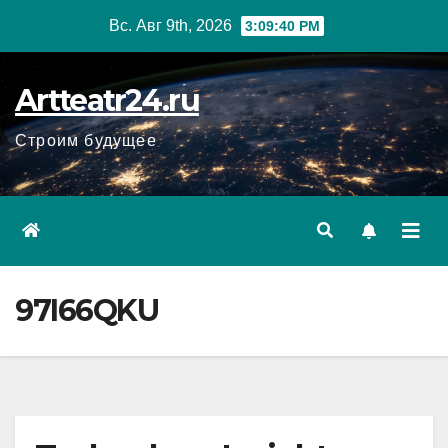
Перейти
Вс. Авг 9th, 2026
3:09:41 PM
к
содержанию
Artteatr24.ru
Строим будущее
97I66QKU