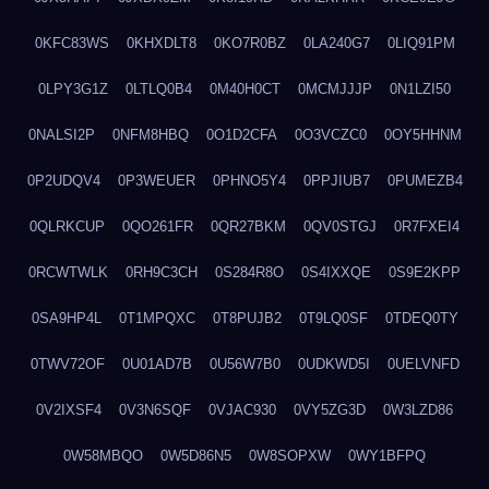
0KFC83WS
0KHXDLT8
0KO7R0BZ
0LA240G7
0LIQ91PM
0LPY3G1Z
0LTLQ0B4
0M40H0CT
0MCMJJJP
0N1LZI50
0NALSI2P
0NFM8HBQ
0O1D2CFA
0O3VCZC0
0OY5HHNM
0P2UDQV4
0P3WEUER
0PHNO5Y4
0PPJIUB7
0PUMEZB4
0QLRKCUP
0QO261FR
0QR27BKM
0QV0STGJ
0R7FXEI4
0RCWTWLK
0RH9C3CH
0S284R8O
0S4IXXQE
0S9E2KPP
0SA9HP4L
0T1MPQXC
0T8PUJB2
0T9LQ0SF
0TDEQ0TY
0TWV72OF
0U01AD7B
0U56W7B0
0UDKWD5I
0UELVNFD
0V2IXSF4
0V3N6SQF
0VJAC930
0VY5ZG3D
0W3LZD86
0W58MBQO
0W5D86N5
0W8SOPXW
0WY1BFPQ