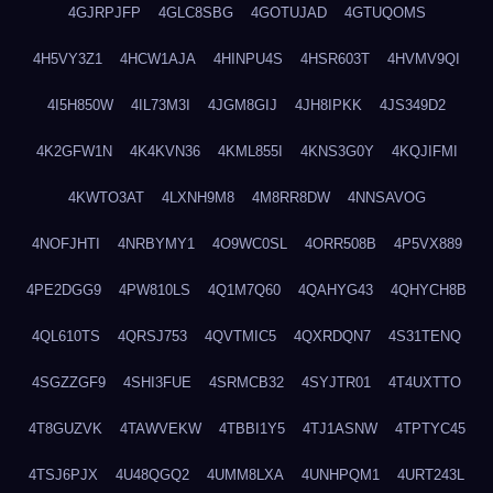
4GJRPJFP
4GLC8SBG
4GOTUJAD
4GTUQOMS
4H5VY3Z1
4HCW1AJA
4HINPU4S
4HSR603T
4HVMV9QI
4I5H850W
4IL73M3I
4JGM8GIJ
4JH8IPKK
4JS349D2
4K2GFW1N
4K4KVN36
4KML855I
4KNS3G0Y
4KQJIFMI
4KWTO3AT
4LXNH9M8
4M8RR8DW
4NNSAVOG
4NOFJHTI
4NRBYMY1
4O9WC0SL
4ORR508B
4P5VX889
4PE2DGG9
4PW810LS
4Q1M7Q60
4QAHYG43
4QHYCH8B
4QL610TS
4QRSJ753
4QVTMIC5
4QXRDQN7
4S31TENQ
4SGZZGF9
4SHI3FUE
4SRMCB32
4SYJTR01
4T4UXTTO
4T8GUZVK
4TAWVEKW
4TBBI1Y5
4TJ1ASNW
4TPTYC45
4TSJ6PJX
4U48QGQ2
4UMM8LXA
4UNHPQM1
4URT243L