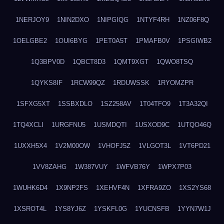
1NERJOY9
1NIN2DXO
1NIPGIQG
1NTYF4RH
1NZ06F8Q
1OELGBE2
1OUI6BYG
1PET0A5T
1PMAFB0V
1PSGIWB2
1Q3BPV0D
1QBCT8D3
1QMT9XGT
1QWO8TSQ
1QYKS8IF
1RCW99QZ
1RDUWSSK
1RYOMZPR
1SFXG5XT
1SSBXDLO
1SZ258AV
1T04TFO9
1T3A32QI
1TQ4XCLI
1URGFNU5
1USMDQTI
1USXOD9C
1UTQO46Q
1UXXH5X4
1V2M00OW
1VHOFJ5Z
1VLGOT3L
1VT6PD21
1VV8ZAHG
1W387VUY
1WFVB76Y
1WPX7P03
1WUHK6D4
1X9NP2FS
1XEHVF4N
1XFRA9ZO
1XS2YS68
1XSROT4L
1YS8YJ6Z
1YSKFL0G
1YUCNSFB
1YYN7W1J