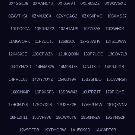
0X4GG1J6
0XAANC43
0XI05VVT
0XLR0SZZ
0XW3VGXD
0ZAVTHSI
0ZM4J2CX
0ZVYGAG2
0ZXS0PVO
105XMS37
10LFO9CA
10SRNZZ2
10ZH1AUS
10ZZI8A5
1103WHO1
11MGVORK
11P2UCTJ
126I93O6
12FS3WHV
12HZ1JWW
12K469CE
12QCPWZN
12UKQO0N
133P7UOC
13COV7L8
14GYHZ3D
14H4A825
14M9BJ75
14NJ13LJ
14PRJLGB
14PRLC85
14WY7OYZ
1546DY9V
15B2SHBQ
15C9WR6H
160ON64P
16P9KSF6
16SBWI43
16U7RZJT
179PIGYE
17HG5UY8
17SO7X9S
17UXEZ2B
17VE7UAW
181QKVNV
18FL2H11
18UVF9V8
19CWX8Y9
19S0NNZV
19SYNG2F
19V5GFDB
19YDYQRW
1AU5Q96D
1AXWRT6R