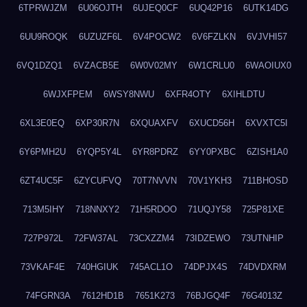
6TPRWJZM
6U06OJTH
6UJEQ0CF
6UQ42P16
6UTK14DG
6UU9ROQK
6UZUZF6L
6V4POCW2
6V6FZLKN
6VJVHI57
6VQ1DZQ1
6VZACB5E
6W0V02MY
6W1CRLU0
6WAOIUX0
6WJXFPEM
6WSY8NWU
6XFR4OTY
6XIHLDTU
6XL3E0EQ
6XP30R7N
6XQUAXFV
6XUCD56H
6XVXTC5I
6Y6PMH2U
6YQP5Y4L
6YR8PDRZ
6YY0PXBC
6ZISH1A0
6ZT4UC5F
6ZYCUFVQ
70T7NVVN
70V1YKH3
711BHOSD
713M5IHY
718NNXY2
71H5RDOO
71UQJY58
725P81XE
727P972L
72FW37AL
73CXZZM4
73IDZEWO
73UTNHIP
73VKAF4E
740HGIUK
745ACL1O
74DPJX4S
74DVDXRM
74FGRN3A
7612HD1B
7651K273
76BJGQ4F
76G4013Z