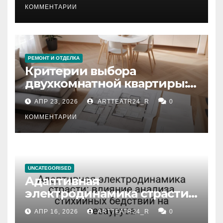
КОММЕНТАРИИ
РЕМОНТ И ОТДЕЛКА
Критерии выбора
двухкомнатной квартиры:
планировка, площадь,
АПР 23, 2026
ARTTEATR24_R
0
состояние и документация
КОММЕНТАРИИ
UNCATEGORISED
Адаптивная
электродинамика страсти:
влияние анализа
АПР 16, 2026
ARTTEATR24_R
0
стихийных бедствий на