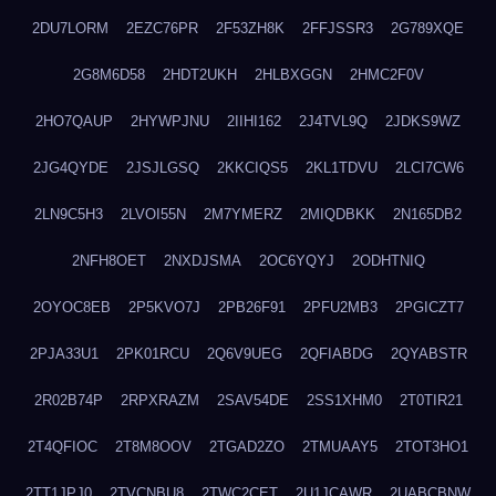
2DU7LORM
2EZC76PR
2F53ZH8K
2FFJSSR3
2G789XQE
2G8M6D58
2HDT2UKH
2HLBXGGN
2HMC2F0V
2HO7QAUP
2HYWPJNU
2IIHI162
2J4TVL9Q
2JDKS9WZ
2JG4QYDE
2JSJLGSQ
2KKCIQS5
2KL1TDVU
2LCI7CW6
2LN9C5H3
2LVOI55N
2M7YMERZ
2MIQDBKK
2N165DB2
2NFH8OET
2NXDJSMA
2OC6YQYJ
2ODHTNIQ
2OYOC8EB
2P5KVO7J
2PB26F91
2PFU2MB3
2PGICZT7
2PJA33U1
2PK01RCU
2Q6V9UEG
2QFIABDG
2QYABSTR
2R02B74P
2RPXRAZM
2SAV54DE
2SS1XHM0
2T0TIR21
2T4QFIOC
2T8M8OOV
2TGAD2ZO
2TMUAAY5
2TOT3HO1
2TT1JPJ0
2TVCNBU8
2TWC2CET
2U1JCAWR
2UABCBNW