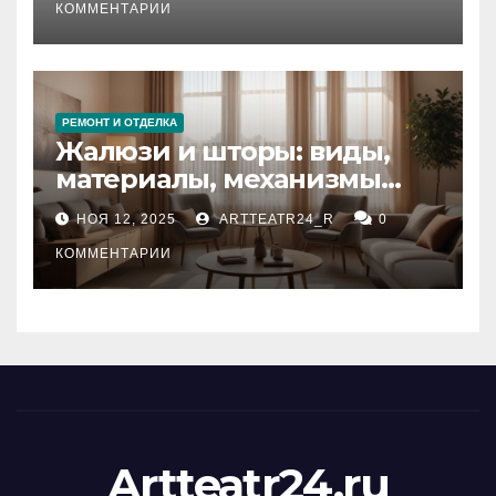
тезауруса
КОММЕНТАРИИ
РЕМОНТ И ОТДЕЛКА
Жалюзи и шторы: виды,
материалы, механизмы
управления и уход
НОЯ 12, 2025
ARTTEATR24_R
0
КОММЕНТАРИИ
Artteatr24.ru