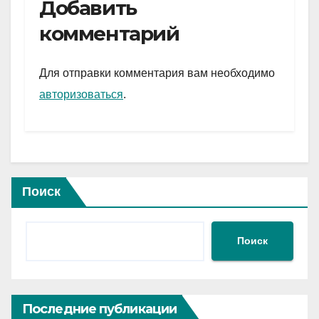
e
er
at
ail
р
Добавить
gr
s
а
комментарий
a
A
в
m
p
и
Для отправки комментария вам необходимо
p
ть
авторизоваться
.
Поиск
Поиск
Последние публикации