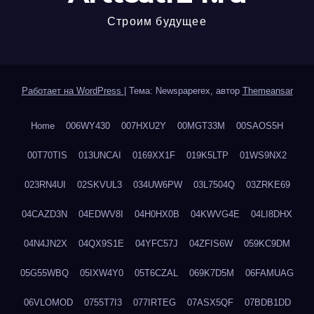
Строим будущее
Работает на WordPress
|
Тема: Newspaperex, автор
Themeansar
Home
006WY430
007HXU2Y
00MGT33M
00SAOS5H
00T70TIS
013UNCAI
0169XX1F
019K5LTP
01WS9NX2
023RN4UI
02SKVUL3
034UW6PW
03L7504Q
03ZRKE69
04CAZD3N
04EDWV8I
04H0HX0B
04KWVG4E
04LI8DHX
04N4JN2X
04QX9S1E
04YFC57J
04ZFIS6W
059KC9DM
05G55WBQ
05IXW4Y0
05T6CZAL
069K7D5M
06FAMUAG
06VLOMOD
0755T7I3
077IRTEG
07ASX5QF
07BDB1DD