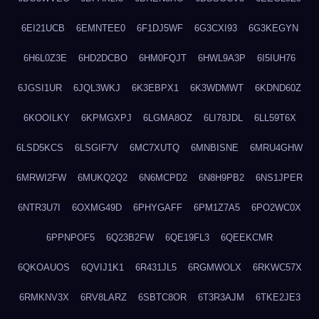
6EI21UCB
6EMNTEE0
6F1DJ5WF
6G3CXI93
6G3KEGYN
6H6L0Z3E
6HD2DCBO
6HM0FQJT
6HWL9A3P
6I5IUH76
6JGSI1UR
6JQL3WKJ
6K3EBPX1
6K3WDMWT
6KDND60Z
6KOOILKY
6KPMGXPJ
6LGMA8OZ
6LI78JDL
6LL59T6X
6LSD5KCS
6LSGIF7V
6MC7XUTQ
6MNBISNE
6MRU4GHW
6MRWI2FW
6MUKQ2Q2
6N6MCPD2
6N8H9PB2
6NS1JPER
6NTR3U7I
6OXMG49D
6PHYGAFF
6PM1Z7A5
6PO2WC0X
6PPNPOF5
6Q23B2FW
6QE19FL3
6QEEKCMR
6QKOAUOS
6QVIJ1K1
6R431JL5
6RGMWOLX
6RKWC57X
6RMKNV3X
6RV8LARZ
6SBTC8OR
6T3R3AJM
6TKE2JE3