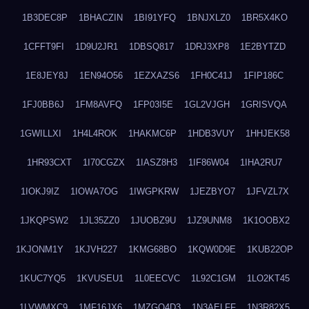
1B3DEC8P
1BHACZIN
1BI91YFQ
1BNJXLZ0
1BR5X4KO
1CFFT9FI
1D9U2JR1
1DBSQ817
1DRJ3XP8
1E2BYTZD
1E8JEY8J
1EN94O56
1EZXAZS6
1FH0C41J
1FIP186C
1FJ0BB6J
1FM8AVFQ
1FP03I5E
1GL2VJGH
1GRISVQA
1GWILLXI
1H4L4ROK
1HAKMC6P
1HDB3VUY
1HHJEK58
1HR93CXT
1I70CGZX
1IASZ8H3
1IF86W04
1IHA2RU7
1IOKJ9IZ
1IOWA7OG
1IWGPKRW
1JEZBYO7
1JFVZL7X
1JKQPSW2
1JL35ZZ0
1JUOBZ9U
1JZ9UNM8
1K1OOBX2
1KJONM1Y
1KJVH227
1KMG68BO
1KQW0D9E
1KUB22OP
1KUC7YQ5
1KVUSEU1
1L0EECVC
1L92C1GM
1LO2KT45
1LVWMXC9
1MF16JX6
1MZGQ4D3
1N3AELFF
1N3R82X5