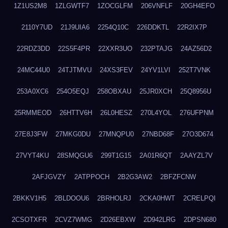
1Z1US2M8
1ZLGWTF7
1ZOCGLFM
206VNFLF
20GH4EFO
2110Y7UD
21J9UIA6
2254Q10C
226DDKTL
22R2IX7P
22RDZ3DD
22S5F4PR
22XXR3UO
232PTAJG
24AZ56D2
24MC44U0
24TJTMVU
24XS3FEV
24YV1LVI
252T7VNK
253A0XC6
254O5EQJ
258OBXAU
25JR0XCH
25Q8956U
25RMMEOD
26HTTV6H
26L0HESZ
270L4YOL
276UFPNM
27E8J3FW
27MKG0DU
27MNQPU0
27NBD68F
27O3D674
27VYT4KU
28SMQGU6
299T1G15
2A01R6QT
2AAYZL7V
2AFJGVZY
2ATPPOCH
2B2G3AW2
2BFZFCNW
2BKKV1H5
2BLDOOU6
2BRHOLRJ
2CKA0HWT
2CRELPQI
2CSOTXFR
2CVZ7WMG
2D26EBXW
2D942LRG
2DPSN680