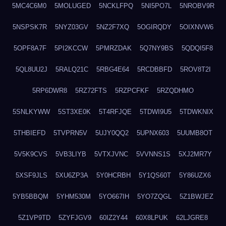
5MC4C6M0
5MOLUGED
5NCKLFPQ
5NI5PO7L
5NROBV9R
5NSPSK7R
5NYZ03GV
5NZ2F7XQ
5OGIRQDY
5OIXNVW6
5OPF8A7F
5PI2KCCW
5PMRZDAK
5Q7NY9BS
5QDQI5F8
5QL8UU2J
5RALQ21C
5RBG4E64
5RCDBBFD
5ROV8T2I
5RP6DWR8
5RZ72FTS
5RZPCFKF
5RZQDHMO
5SNLKYWW
5ST3XE0K
5T4RFJQE
5TDWI9U5
5TDWKNIX
5THBIEFD
5TVPRN5V
5UJY0QQ2
5UPNX603
5UUMB8OT
5V5K9CVS
5VB3LIYB
5VTXJVNC
5VVNNS1S
5XJ2MR7Y
5XSF9JLS
5XU6ZP3A
5Y0HCRBH
5Y1QS60T
5Y86UZX6
5YB5BBQM
5YHM530M
5YO667IH
5YO7ZQGL
5Z1BWJEZ
5Z1VP9TD
5ZYFJGV9
60IZ2Y44
60X8LPUK
62LJGRE8