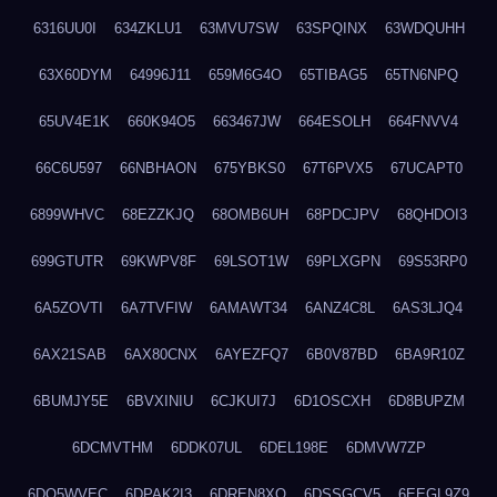
6316UU0I
634ZKLU1
63MVU7SW
63SPQINX
63WDQUHH
63X60DYM
64996J11
659M6G4O
65TIBAG5
65TN6NPQ
65UV4E1K
660K94O5
663467JW
664ESOLH
664FNVV4
66C6U597
66NBHAON
675YBKS0
67T6PVX5
67UCAPT0
6899WHVC
68EZZKJQ
68OMB6UH
68PDCJPV
68QHDOI3
699GTUTR
69KWPV8F
69LSOT1W
69PLXGPN
69S53RP0
6A5ZOVTI
6A7TVFIW
6AMAWT34
6ANZ4C8L
6AS3LJQ4
6AX21SAB
6AX80CNX
6AYEZFQ7
6B0V87BD
6BA9R10Z
6BUMJY5E
6BVXINIU
6CJKUI7J
6D1OSCXH
6D8BUPZM
6DCMVTHM
6DDK07UL
6DEL198E
6DMVW7ZP
6DO5WVEC
6DPAK2I3
6DREN8XO
6DSSGCV5
6EEGL9Z9