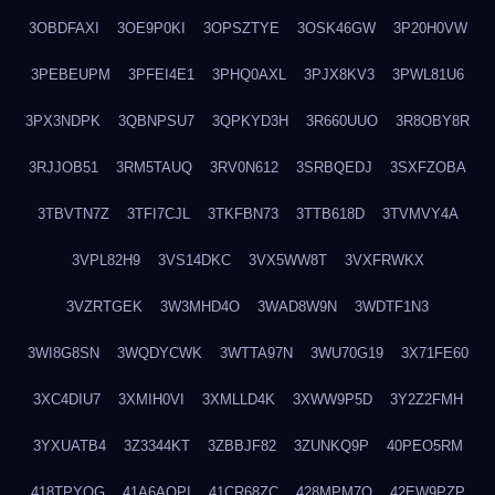
3OBDFAXI
3OE9P0KI
3OPSZTYE
3OSK46GW
3P20H0VW
3PEBEUPM
3PFEI4E1
3PHQ0AXL
3PJX8KV3
3PWL81U6
3PX3NDPK
3QBNPSU7
3QPKYD3H
3R660UUO
3R8OBY8R
3RJJOB51
3RM5TAUQ
3RV0N612
3SRBQEDJ
3SXFZOBA
3TBVTN7Z
3TFI7CJL
3TKFBN73
3TTB618D
3TVMVY4A
3VPL82H9
3VS14DKC
3VX5WW8T
3VXFRWKX
3VZRTGEK
3W3MHD4O
3WAD8W9N
3WDTF1N3
3WI8G8SN
3WQDYCWK
3WTTA97N
3WU70G19
3X71FE60
3XC4DIU7
3XMIH0VI
3XMLLD4K
3XWW9P5D
3Y2Z2FMH
3YXUATB4
3Z3344KT
3ZBBJF82
3ZUNKQ9P
40PEO5RM
418TPYOG
41A6AQPI
41CR68ZC
428MPM7O
42EW9PZP