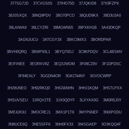
377SG7JD
37CVGS0S
37IHO75D
37JQKID8
37X9FZP9
38J0SXQX
38NQ9PDV
38O70PCO
38QUD9KX
39D3U3A0
39LAIWA9
39LCYZRI
39MGWN55
39PXKH1B
3A43DKQP
3AGNJUCU
3ATCGY3X
3BKC9MX3
3BORDPAR
3BVH0QRQ
3BWP93L1
3BYQ70GJ
3C9KPDQV
3CL4BSMV
3EIFINEE
3EORXV8Z
3EQ3JWOM
3F09CZ9V
3F1DPDSC
3F84EALY
3GGDN4OR
3GKCN4NY
3GVOCWRP
3H28UNEO
3H92RKQ0
3HG56NHN
3HHJ1KQM
3HSTLPXX
3HSUVSEU
3JRQV2TE
3JX0QDYF
3LXYAX0G
3M0R5J0Y
3ME42K9J
3MOCREJ1
3MX1P1T9
3MYP6NEF
3N0IPODU
3N8UCE6Q
3NE5SFF6
3NH0FX33
3NISGAEP
3O3KQQ4F