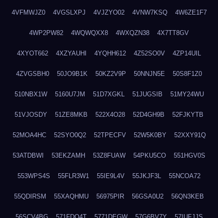
4VFMWJZ0
4VGSLXPJ
4VJZYO02
4VNW7KSQ
4W6ZE1F7
4WP2PW82
4WQWQXX8
4WXQZN38
4X7TT8GV
4XYOT662
4XZYAUHI
4YQHH612
4Z52SO0V
4ZP14UIL
4ZVGSBH0
50JO9B1K
50KZ2V9P
50NNJN5E
50S8F1Z0
510NBX1W
5160U7JM
51D7XGKL
51JUGSIB
51MY24WU
51VJOSDY
51ZE8MKB
522X4O28
52D4GH9B
52FJKYTB
52MOA4HC
52SYO0Q2
52TPECFV
52W5K0BY
52XXY91Q
53ATDBWI
53EKZAMH
53Z8FUAW
54PKU5CO
551HGV0S
553WPS4S
55FLR3W1
55IE9L4V
55JKJF3L
55NCOA72
55QDIRSM
55XAQHMU
56975PIR
56GSA0U2
56QN3KEB
56SCV4BG
571FDQ4T
5771DEGW
57G6BV7Y
57IUFJJS