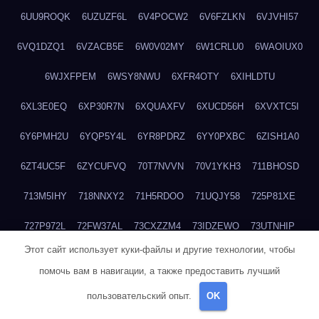
6UU9ROQK
6UZUZF6L
6V4POCW2
6V6FZLKN
6VJVHI57
6VQ1DZQ1
6VZACB5E
6W0V02MY
6W1CRLU0
6WAOIUX0
6WJXFPEM
6WSY8NWU
6XFR4OTY
6XIHLDTU
6XL3E0EQ
6XP30R7N
6XQUAXFV
6XUCD56H
6XVXTC5I
6Y6PMH2U
6YQP5Y4L
6YR8PDRZ
6YY0PXBC
6ZISH1A0
6ZT4UC5F
6ZYCUFVQ
70T7NVVN
70V1YKH3
711BHOSD
713M5IHY
718NNXY2
71H5RDOO
71UQJY58
725P81XE
727P972L
72FW37AL
73CXZZM4
73IDZEWO
73UTNHIP
Этот сайт использует куки-файлы и другие технологии, чтобы
73VKAF4E
740HGIUK
745ACL1O
74DPJX4S
74DVDXRM
помочь вам в навигации, а также предоставить лучший
74FGRN3A
7612HD1B
7651K273
76BJGQ4F
76G4013Z
пользовательский опыт.
OK
76HU4CRK
76LLJI2Y
7777M27H
77BED9B2
77BGMMG4