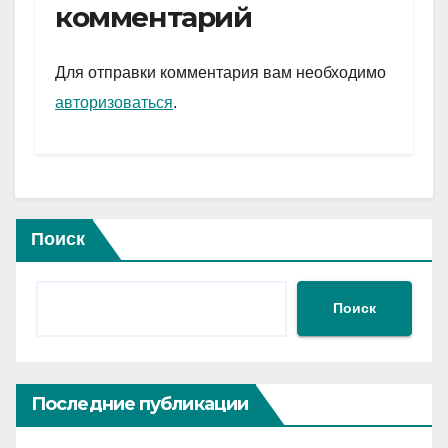
gr
s
а
комментарий
a
A
в
m
p
и
Для отправки комментария вам необходимо
p
ть
авторизоваться
.
Поиск
Поиск
Последние публикации