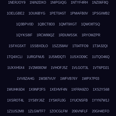
1NERJOY9
1NIN2DXO
1NIPGIQG
1NTYF4RH
1NZ06F8Q
1OELGBE2
1OUI6BYG
1PET0A5T
1PMAFB0V
1PSGIWB2
1Q3BPV0D
1QBCT8D3
1QMT9XGT
1QWO8TSQ
1QYKS8IF
1RCW99QZ
1RDUWSSK
1RYOMZPR
1SFXG5XT
1SSBXDLO
1SZ258AV
1T04TFO9
1T3A32QI
1TQ4XCLI
1URGFNU5
1USMDQTI
1USXOD9C
1UTQO46Q
1UXXH5X4
1V2M00OW
1VHOFJ5Z
1VLGOT3L
1VT6PD21
1VV8ZAHG
1W387VUY
1WFVB76Y
1WPX7P03
1WUHK6D4
1X9NP2FS
1XEHVF4N
1XFRA9ZO
1XS2YS68
1XSROT4L
1YS8YJ6Z
1YSKFL0G
1YUCNSFB
1YYN7W1J
1Z1US2M8
1ZLGWTF7
1ZOCGLFM
206VNFLF
20GH4EFO