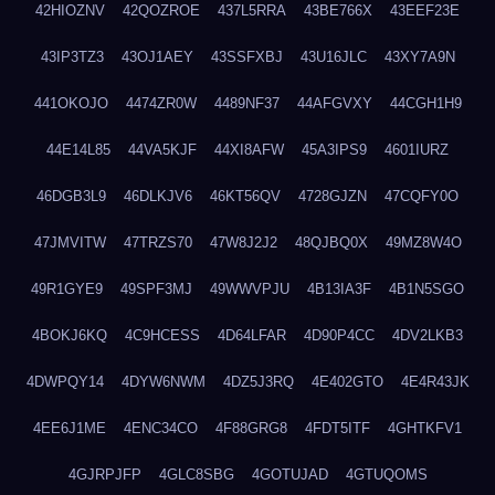
42HIOZNV
42QOZROE
437L5RRA
43BE766X
43EEF23E
43IP3TZ3
43OJ1AEY
43SSFXBJ
43U16JLC
43XY7A9N
441OKOJO
4474ZR0W
4489NF37
44AFGVXY
44CGH1H9
44E14L85
44VA5KJF
44XI8AFW
45A3IPS9
4601IURZ
46DGB3L9
46DLKJV6
46KT56QV
4728GJZN
47CQFY0O
47JMVITW
47TRZS70
47W8J2J2
48QJBQ0X
49MZ8W4O
49R1GYE9
49SPF3MJ
49WWVPJU
4B13IA3F
4B1N5SGO
4BOKJ6KQ
4C9HCESS
4D64LFAR
4D90P4CC
4DV2LKB3
4DWPQY14
4DYW6NWM
4DZ5J3RQ
4E402GTO
4E4R43JK
4EE6J1ME
4ENC34CO
4F88GRG8
4FDT5ITF
4GHTKFV1
4GJRPJFP
4GLC8SBG
4GOTUJAD
4GTUQOMS