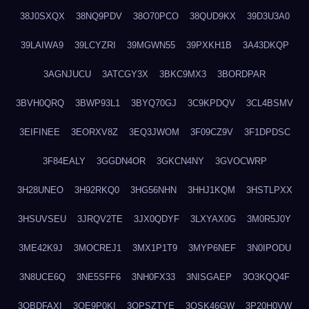
38J0SXQX
38NQ9PDV
38O70PCO
38QUD9KX
39D3U3A0
39LAIWA9
39LCYZRI
39MGWN55
39PXKH1B
3A43DKQP
3AGNJUCU
3ATCGY3X
3BKC9MX3
3BORDPAR
3BVH0QRQ
3BWP93L1
3BYQ70GJ
3C9KPDQV
3CL4BSMV
3EIFINEE
3EORXV8Z
3EQ3JWOM
3F09CZ9V
3F1DPDSC
3F84EALY
3GGDN4OR
3GKCN4NY
3GVOCWRP
3H28UNEO
3H92RKQ0
3HG56NHN
3HHJ1KQM
3HSTLPXX
3HSUVSEU
3JRQV2TE
3JX0QDYF
3LXYAX0G
3M0R5J0Y
3ME42K9J
3MOCREJ1
3MX1P1T9
3MYP6NEF
3N0IPODU
3N8UCE6Q
3NE5SFF6
3NH0FX33
3NISGAEP
3O3KQQ4F
3OBDFAXI
3OE9P0KI
3OPSZTYE
3OSK46GW
3P20H0VW