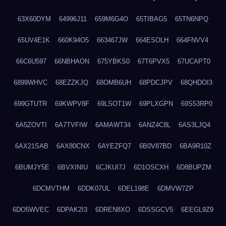
63X60DYM
64996J11
659M6G4O
65TIBAG5
65TN6NPQ
65UV4E1K
660K94O5
663467JW
664ESOLH
664FNVV4
66C6U597
66NBHAON
675YBKS0
67T6PVX5
67UCAPT0
6899WHVC
68EZZKJQ
68OMB6UH
68PDCJPV
68QHDOI3
699GTUTR
69KWPV8F
69LSOT1W
69PLXGPN
69S53RP0
6A5ZOVTI
6A7TVFIW
6AMAWT34
6ANZ4C8L
6AS3LJQ4
6AX21SAB
6AX80CNX
6AYEZFQ7
6B0V87BD
6BA9R10Z
6BUMJY5E
6BVXINIU
6CJKUI7J
6D1OSCXH
6D8BUPZM
6DCMVTHM
6DDK07UL
6DEL198E
6DMVW7ZP
6DO5WVEC
6DPAK2I3
6DREN8XO
6DSSGCV5
6EEGL9Z9