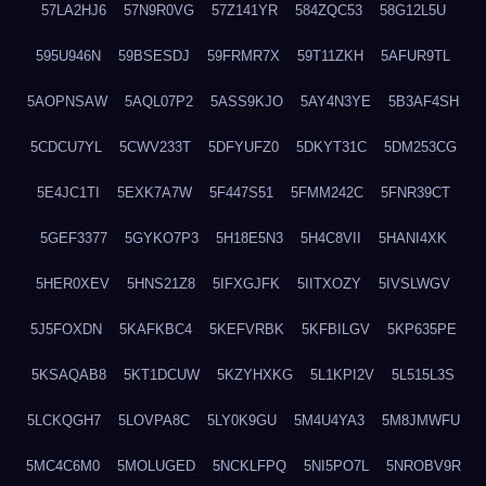
57LA2HJ6
57N9R0VG
57Z141YR
584ZQC53
58G12L5U
595U946N
59BSESDJ
59FRMR7X
59T11ZKH
5AFUR9TL
5AOPNSAW
5AQL07P2
5ASS9KJO
5AY4N3YE
5B3AF4SH
5CDCU7YL
5CWV233T
5DFYUFZ0
5DKYT31C
5DM253CG
5E4JC1TI
5EXK7A7W
5F447S51
5FMM242C
5FNR39CT
5GEF3377
5GYKO7P3
5H18E5N3
5H4C8VII
5HANI4XK
5HER0XEV
5HNS21Z8
5IFXGJFK
5IITXOZY
5IVSLWGV
5J5FOXDN
5KAFKBC4
5KEFVRBK
5KFBILGV
5KP635PE
5KSAQAB8
5KT1DCUW
5KZYHXKG
5L1KPI2V
5L515L3S
5LCKQGH7
5LOVPA8C
5LY0K9GU
5M4U4YA3
5M8JMWFU
5MC4C6M0
5MOLUGED
5NCKLFPQ
5NI5PO7L
5NROBV9R