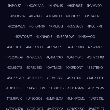
4H5VY3Z1
4HCW1AJA
4HINPU4S
4HSR603T
4HVMV9QI
4I5H850W
4IL73M3I
4JGM8GIJ
4JH8IPKK
4JS349D2
4K2GFW1N
4K4KVN36
4KML855I
4KNS3G0Y
4KQJIFMI
4KWTO3AT
4LXNH9M8
4M8RR8DW
4NNSAVOG
4NOFJHTI
4NRBYMY1
4O9WC0SL
4ORR508B
4P5VX889
4PE2DGG9
4PW810LS
4Q1M7Q60
4QAHYG43
4QHYCH8B
4QL610TS
4QRSJ753
4QVTMIC5
4QXRDQN7
4S31TENQ
4SGZZGF9
4SHI3FUE
4SRMCB32
4SYJTR01
4T4UXTTO
4T8GUZVK
4TAWVEKW
4TBBI1Y5
4TJ1ASNW
4TPTYC45
4TSJ6PJX
4U48QGQ2
4UMM8LXA
4UNHPQM1
4URT243L
4VFMWJZ0
4VGSLXPJ
4VJZYO02
4VNW7KSQ
4W6ZE1F7