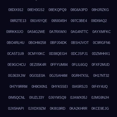
08DIX912
08EH3GS2
08EKQPQ9
08G6A3PD
08HJRZKG
08R2TE13
091V6YQE
0959345H
097C3BE4
09DI9AQ2
09RKK0JO
0A54G2WE
0A7RXWXI
0AG4NTTC
0AYXMFKC
0BO4RLHU
0BOHM258
0BPJ04DK
0BSHJVOT
0C9RGFN6
0CA5T1U9
0CMYI0KC
0D38QEGH
0DCJSPJ1
0DZMHHX1
0E9GCHCU
0EZ05K4R
0FFYUM84
0FLIL6GQ
0FXF2MUD
0G363XJW
0GI31E0A
0GJSAH4M
0GRH7XSL
0H17NT32
0H7Y9RRM
0H9OI0N1
0HYK5SEI
0IA5RSJ3
0IF4Y4UQ
0IM5QCNL
0IUZL33Y
0J6YMSQ9
0JAWX05J
0JMG9NJH
0JX5HAPI
0JXDX9ZM
0K8I19RD
0KA2KHRR
0KCE9EJG