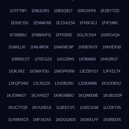
1CFFT9FI
1D9U2JR1
1DBSQ817
1DRJ3XP8
1E2BYTZD
1E8JEY8J
1EN94O56
1EZXAZS6
1FH0C41J
1FIP186C
1FJ0BB6J
1FM8AVFQ
1FP03I5E
1GL2VJGH
1GRISVQA
1GWILLXI
1H4L4ROK
1HAKMC6P
1HDB3VUY
1HHJEK58
1HR93CXT
1I70CGZX
1IASZ8H3
1IF86W04
1IHA2RU7
1IOKJ9IZ
1IOWA7OG
1IWGPKRW
1JEZBYO7
1JFVZL7X
1JKQPSW2
1JL35ZZ0
1JUOBZ9U
1JZ9UNM8
1K1OOBX2
1KJONM1Y
1KJVH227
1KMG68BO
1KQW0D9E
1KUB22OP
1KUC7YQ5
1KVUSEU1
1L0EECVC
1L92C1GM
1LO2KT45
1LVWMXC9
1MF16JX6
1MZGQ4D3
1N3AELFF
1N3R82X5