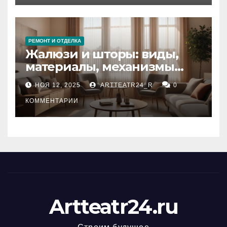
РЕМОНТ И ОТДЕЛКА
Жалюзи и шторы: виды,
материалы, механизмы
управления и уход
НОЯ 12, 2025
ARTTEATR24_R
0
КОММЕНТАРИИ
Artteatr24.ru