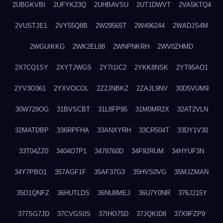
2UBGKVBI
2UFYK23Q
2UHBAVSU
2UT1DWVT
2VA5KTQ4
2VUSTJE1
2VY55Q8B
2W29565T
2W496244
2WADJS4M
2WGUIKKG
2WK2EL88
2WNPNKRH
2WV0ZHMD
2X7CQ1SY
2XYTJWGS
2Y7I1IC2
2YKK8NSK
2YT95AO1
2YV3O361
2YXVOCOL
2Z2JNBKZ
2ZAJL9NV
30D5VUM9
30W729OG
31BVSCBT
31L8FP95
31M0MR2X
32AT2VLN
32MATDBP
336RPFHA
33ANXYRH
33CR504T
33DY1V30
33T04ZZ0
3404O7P1
3478760D
34F92RUM
34HYUF3N
34Y7PBO1
357AGF1F
35AF37G3
35HVS0VG
35MJZMAN
35O1QNFZ
36HUTLDS
36NU8MEJ
36U7Y0NR
376J215Y
377SG7JD
37CVGS0S
37IHO75D
37JQKID8
37X9FZP9