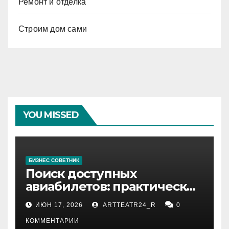
Ремонт и отделка
Строим дом сами
YOU MISSED
БИЗНЕС СОВЕТНИК
Поиск доступных
авиабилетов: практические
рекомендации
ИЮН 17, 2026
ARTTEATR24_R
0
КОММЕНТАРИИ