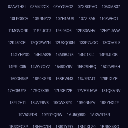
0ZAVTHSI
0ZM4J2CX
0ZVYGAG2
0ZXS0PVO
105XMS37
10LFO9CA
10SRNZZ2
10ZH1AUS
10ZZI8A5
1103WHO1
11MGVORK
11P2UCTJ
126I93O6
12FS3WHV
12HZ1JWW
12K469CE
12QCPWZN
12UKQO0N
133P7UOC
13COV7L8
14GYHZ3D
14H4A825
14M9BJ75
14NJ13LJ
14PRJLGB
14PRLC85
14WY7OYZ
1546DY9V
15B2SHBQ
15C9WR6H
160ON64P
16P9KSF6
16SBWI43
16U7RZJT
179PIGYE
17HG5UY8
17SO7X9S
17UXEZ2B
17VE7UAW
181QKVNV
18FL2H11
18UVF9V8
19CWX8Y9
19S0NNZV
19SYNG2F
19V5GFDB
19YDYQRW
1AU5Q96D
1AXWRT6R
1B3DEC8P
1BHACZIN
1BI91YFQ
1BNJXLZ0
1BR5X4KO