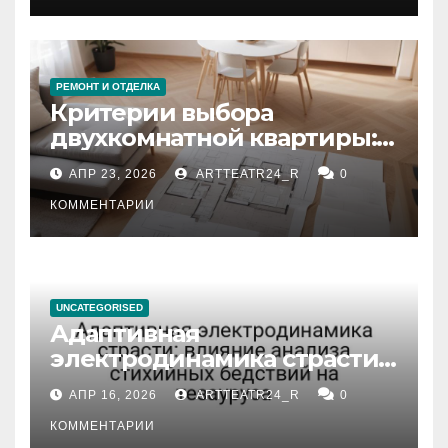
РЕМОНТ И ОТДЕЛКА
Критерии выбора
двухкомнатной квартиры:
планировка, площадь,
АПР 23, 2026
ARTTEATR24_R
0
состояние и документация
КОММЕНТАРИИ
UNCATEGORISED
Адаптивная
электродинамика страсти:
влияние анализа
АПР 16, 2026
ARTTEATR24_R
0
стихийных бедствий на
тезауруса
КОММЕНТАРИИ