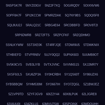
5NSPSK7R
5NYZ03GV
5NZ2F7XQ
5OGIRQDY
5OIXNVW6
5OPF8A7F
5PI2KCCW
5PMRZDAK
5Q7NY9BS
5QDQI5F8
5QL8UU2J
5RALQ21C
5RBG4E64
5RCDBBFD
5ROV8T2I
5RP6DWR8
5RZ72FTS
5RZPCFKF
5RZQDHMO
5SNLKYWW
5ST3XE0K
5T4RFJQE
5TDWI9U5
5TDWKNIX
5THBIEFD
5TVPRN5V
5UJY0QQ2
5UPNX603
5UUMB8OT
5V5K9CVS
5VB3LIYB
5VTXJVNC
5VVNNS1S
5XJ2MR7Y
5XSF9JLS
5XU6ZP3A
5Y0HCRBH
5Y1QS60T
5Y86UZX6
5YB5BBQM
5YHM530M
5YO667IH
5YO7ZQGL
5Z1BWJEZ
5Z1VP9TD
5ZYFJGV9
60IZ2Y44
60X8LPUK
62LJGRE8
6316UU0I
634ZKLU1
63MVU7SW
63SPQINX
63WDQUHH