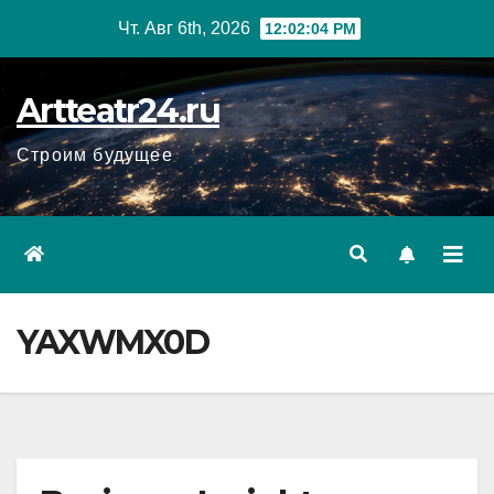
Перейти
Чт. Авг 6th, 2026
12:02:05 PM
к
содержанию
Artteatr24.ru
Строим будущее
YAXWMX0D