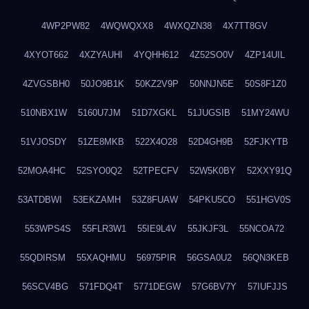
4WP2PW82
4WQWQXX8
4WXQZN38
4X7TT8GV
4XYOT662
4XZYAUHI
4YQHH612
4Z52SO0V
4ZP14UIL
4ZVGSBH0
50JO9B1K
50KZ2V9P
50NNJN5E
50S8F1Z0
510NBX1W
5160U7JM
51D7XGKL
51JUGSIB
51MY24WU
51VJOSDY
51ZE8MKB
522X4O28
52D4GH9B
52FJKYTB
52MOA4HC
52SYO0Q2
52TPECFV
52W5K0BY
52XXY91Q
53ATDBWI
53EKZAMH
53Z8FUAW
54PKU5CO
551HGV0S
553WPS4S
55FLR3W1
55IE9L4V
55JKJF3L
55NCOA72
55QDIRSM
55XAQHMU
56975PIR
56GSA0U2
56QN3KEB
56SCV4BG
571FDQ4T
5771DEGW
57G6BV7Y
57IUFJJS