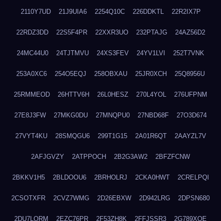
2110Y7UD
21J9UIA6
2254Q10C
226DDKTL
22R2IX7P
22RDZ3DD
22S5F4PR
22XXR3UO
232PTAJG
24AZ56D2
24MC44U0
24TJTMVU
24XS3FEV
24YV1LVI
252T7VNK
253A0XC6
254O5EQJ
258OBXAU
25JR0XCH
25Q8956U
25RMMEOD
26HTTV6H
26L0HESZ
270L4YOL
276UFPNM
27E8J3FW
27MKG0DU
27MNQPU0
27NBD68F
27O3D674
27VYT4KU
28SMQGU6
299T1G15
2A01R6QT
2AAYZL7V
2AFJGVZY
2ATPPOCH
2B2G3AW2
2BFZFCNW
2BKKV1H5
2BLDOOU6
2BRHOLRJ
2CKA0HWT
2CRELPQI
2CSOTXFR
2CVZ7WMG
2D26EBXW
2D942LRG
2DPSN680
2DU7LORM
2EZC76PR
2F53ZH8K
2FFJSSR3
2G789XQE