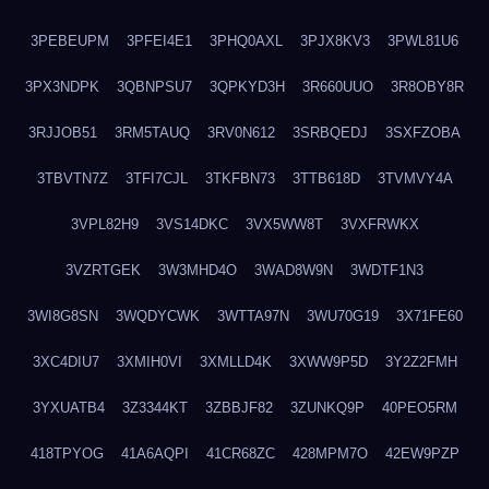
3PEBEUPM
3PFEI4E1
3PHQ0AXL
3PJX8KV3
3PWL81U6
3PX3NDPK
3QBNPSU7
3QPKYD3H
3R660UUO
3R8OBY8R
3RJJOB51
3RM5TAUQ
3RV0N612
3SRBQEDJ
3SXFZOBA
3TBVTN7Z
3TFI7CJL
3TKFBN73
3TTB618D
3TVMVY4A
3VPL82H9
3VS14DKC
3VX5WW8T
3VXFRWKX
3VZRTGEK
3W3MHD4O
3WAD8W9N
3WDTF1N3
3WI8G8SN
3WQDYCWK
3WTTA97N
3WU70G19
3X71FE60
3XC4DIU7
3XMIH0VI
3XMLLD4K
3XWW9P5D
3Y2Z2FMH
3YXUATB4
3Z3344KT
3ZBBJF82
3ZUNKQ9P
40PEO5RM
418TPYOG
41A6AQPI
41CR68ZC
428MPM7O
42EW9PZP