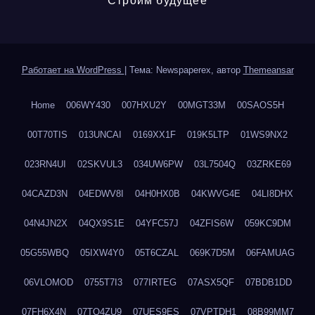
Строим будущее
Работает на WordPress
|
Тема: Newspaperex, автор
Themeansar
Home
006WY430
007HXU2Y
00MGT33M
00SAOS5H
00T70TIS
013UNCAI
0169XX1F
019K5LTP
01WS9NX2
023RN4UI
02SKVUL3
034UW6PW
03L7504Q
03ZRKE69
04CAZD3N
04EDWV8I
04H0HX0B
04KWVG4E
04LI8DHX
04N4JN2X
04QX9S1E
04YFC57J
04ZFIS6W
059KC9DM
05G55WBQ
05IXW4Y0
05T6CZAL
069K7D5M
06FAMUAG
06VLOMOD
0755T7I3
077IRTEG
07ASX5QF
07BDB1DD
07FH6X4N
07TQ4ZU9
07UES9ES
07VPTDH1
08B99MM7