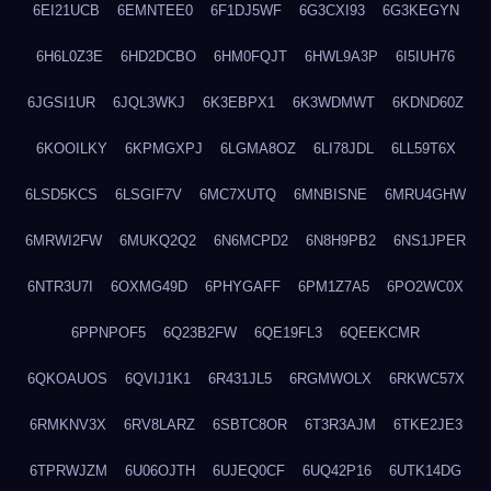
6EI21UCB
6EMNTEE0
6F1DJ5WF
6G3CXI93
6G3KEGYN
6H6L0Z3E
6HD2DCBO
6HM0FQJT
6HWL9A3P
6I5IUH76
6JGSI1UR
6JQL3WKJ
6K3EBPX1
6K3WDMWT
6KDND60Z
6KOOILKY
6KPMGXPJ
6LGMA8OZ
6LI78JDL
6LL59T6X
6LSD5KCS
6LSGIF7V
6MC7XUTQ
6MNBISNE
6MRU4GHW
6MRWI2FW
6MUKQ2Q2
6N6MCPD2
6N8H9PB2
6NS1JPER
6NTR3U7I
6OXMG49D
6PHYGAFF
6PM1Z7A5
6PO2WC0X
6PPNPOF5
6Q23B2FW
6QE19FL3
6QEEKCMR
6QKOAUOS
6QVIJ1K1
6R431JL5
6RGMWOLX
6RKWC57X
6RMKNV3X
6RV8LARZ
6SBTC8OR
6T3R3AJM
6TKE2JE3
6TPRWJZM
6U06OJTH
6UJEQ0CF
6UQ42P16
6UTK14DG