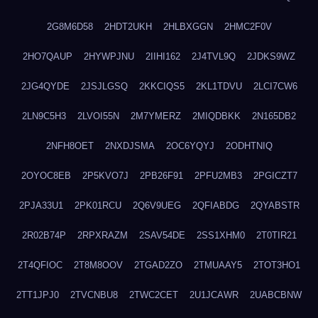
2G8M6D58
2HDT2UKH
2HLBXGGN
2HMC2F0V
2HO7QAUP
2HYWPJNU
2IIHI162
2J4TVL9Q
2JDKS9WZ
2JG4QYDE
2JSJLGSQ
2KKCIQS5
2KL1TDVU
2LCI7CW6
2LN9C5H3
2LVOI55N
2M7YMERZ
2MIQDBKK
2N165DB2
2NFH8OET
2NXDJSMA
2OC6YQYJ
2ODHTNIQ
2OYOC8EB
2P5KVO7J
2PB26F91
2PFU2MB3
2PGICZT7
2PJA33U1
2PK01RCU
2Q6V9UEG
2QFIABDG
2QYABSTR
2R02B74P
2RPXRAZM
2SAV54DE
2SS1XHM0
2T0TIR21
2T4QFIOC
2T8M8OOV
2TGAD2ZO
2TMUAAY5
2TOT3HO1
2TT1JPJ0
2TVCNBU8
2TWC2CET
2U1JCAWR
2UABCBNW